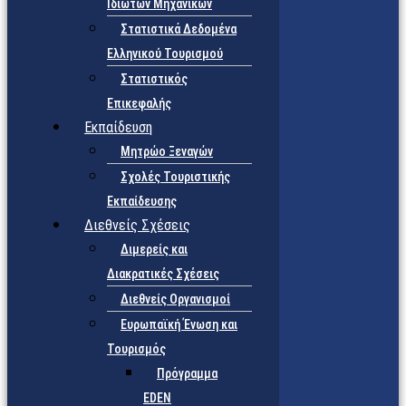
Ιδιωτών Μηχανικών
Στατιστικά Δεδομένα
Ελληνικού Τουρισμού
Στατιστικός
Επικεφαλής
Εκπαίδευση
Μητρώο Ξεναγών
Σχολές Τουριστικής
Εκπαίδευσης
Διεθνείς Σχέσεις
Διμερείς και
Διακρατικές Σχέσεις
Διεθνείς Οργανισμοί
Ευρωπαϊκή Ένωση και
Τουρισμός
Πρόγραμμα
EDEN