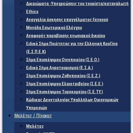
Δικαιώματα -Υποχρεώσεις του τουρίστα/καταναλωτή
Ethics
Αναγγελία άσκησης επαγγέλματος ξεναγού
Μονάδα Εσωτερικού Ελέγχου
Αναφορές παραβίασης ενωσιακού δικαίου
Ειδικό Σήμα Ποιότητας για την Ελληνική Κουζίνα
(Ε.Σ.Π.Ε.Κ)
Σήμα Επισκέψιμου Οινοποιείου (Σ.Ε.Ο.)
Ειδικό Σήμα Αγροτουρισμού (Ε.Σ.Α.)
Σήμα Επισκέψιμου Ζυθοποιείου (Σ.Ε.Ζ.)
Σήμα Επισκέψιμου Ελαιοτριβείου (Σ.Ε.Ε.)
Σήμα Επισκέψιμου Τυροκομείου (Σ.Ε.TY.)
Κώδικας Δεοντολογίας Υπαλλήλων Οικονομικών
Υπηρεσιών
Μελέτες / Πίνακες
Μελέτες