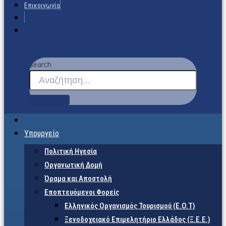
Επικοινωνία
Search
Υπουργείο
Πολιτική Ηγεσία
Οργανωτική Δομή
Όραμα και Αποστολή
Εποπτευόμενοι Φορείς
Eλληνικός Οργανισμός Τουρισμού (Ε.Ο.Τ)
Ξενοδοχειακό Επιμελητήριο Ελλάδος (Ξ.Ε.Ε.)