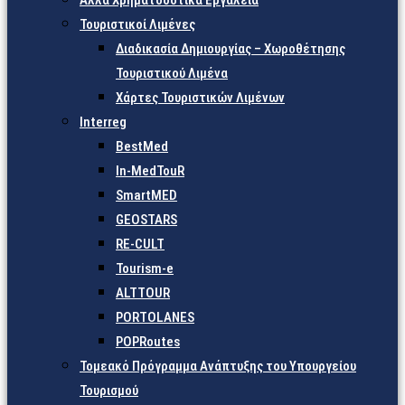
Άλλα Χρηματοδοτικά Εργαλεία
Τουριστικοί Λιμένες
Διαδικασία Δημιουργίας – Χωροθέτησης
Τουριστικού Λιμένα
Χάρτες Τουριστικών Λιμένων
Interreg
BestMed
In-MedTouR
SmartMED
GEOSTARS
RE-CULT
Tourism-e
ALTTOUR
PORTOLANES
POPRoutes
Τομεακό Πρόγραμμα Ανάπτυξης του Υπουργείου
Τουρισμού