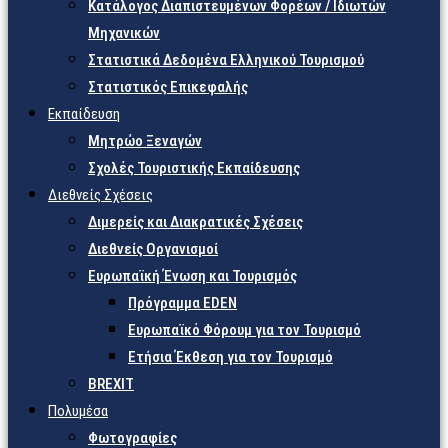
Κατάλογος Διαπιστευμένων Φορέων / Ιδιωτών
Μηχανικών
Στατιστικά Δεδομένα Ελληνικού Τουρισμού
Στατιστικός Επικεφαλής
Εκπαίδευση
Μητρώο Ξεναγών
Σχολές Τουριστικής Εκπαίδευσης
Διεθνείς Σχέσεις
Διμερείς και Διακρατικές Σχέσεις
Διεθνείς Οργανισμοί
Ευρωπαϊκή Ένωση και Τουρισμός
Πρόγραμμα EDEN
Ευρωπαϊκό Φόρουμ για τον Τουρισμό
Ετήσια Έκθεση για τον Τουρισμό
BREXIT
Πολυμέσα
Φωτογραφίες