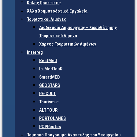
Καλές Πρακτικές
Άλλα Χρηματοδοτικά Εργαλεία
Τουριστικοί Λιμένες
Διαδικασία Δημιουργίας – Χωροθέτησης
Τουριστικού Λιμένα
Χάρτες Τουριστικών Λιμένων
Interreg
BestMed
In-MedTouR
SmartMED
GEOSTARS
RE-CULT
Tourism-e
ALTTOUR
PORTOLANES
POPRoutes
Τομεακό Πρόγραμμα Ανάπτυξης του Υπουργείου