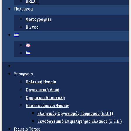
BREXIT
Πολυμέσα
Φωτογραφίες
Βίντεο
Υπουργείο
Πολιτική Ηγεσία
Οργανωτική Δομή
Όραμα και Αποστολή
Εποπτευόμενοι Φορείς
Eλληνικός Οργανισμός Τουρισμού (Ε.Ο.Τ)
Ξενοδοχειακό Επιμελητήριο Ελλάδος (Ξ.Ε.Ε.)
Γραφείο Τύπου