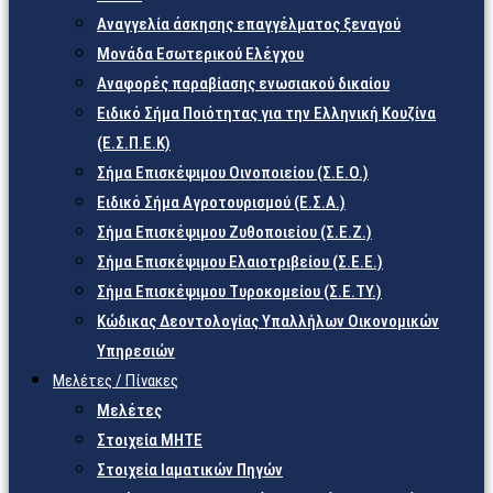
Αναγγελία άσκησης επαγγέλματος ξεναγού
Μονάδα Εσωτερικού Ελέγχου
Αναφορές παραβίασης ενωσιακού δικαίου
Ειδικό Σήμα Ποιότητας για την Ελληνική Κουζίνα
(Ε.Σ.Π.Ε.Κ)
Σήμα Επισκέψιμου Οινοποιείου (Σ.Ε.Ο.)
Ειδικό Σήμα Αγροτουρισμού (Ε.Σ.Α.)
Σήμα Επισκέψιμου Ζυθοποιείου (Σ.Ε.Ζ.)
Σήμα Επισκέψιμου Ελαιοτριβείου (Σ.Ε.Ε.)
Σήμα Επισκέψιμου Τυροκομείου (Σ.Ε.TY.)
Κώδικας Δεοντολογίας Υπαλλήλων Οικονομικών
Υπηρεσιών
Μελέτες / Πίνακες
Μελέτες
Στοιχεία ΜΗΤΕ
Στοιχεία Ιαματικών Πηγών