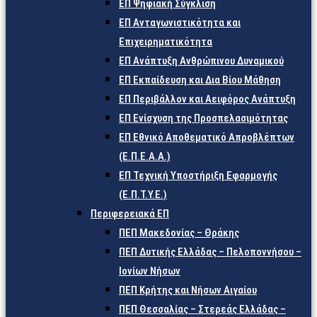
ΕΠ Ψηφιακή Σύγκλιση
ΕΠ Ανταγωνιστικότητα και
Επιχειρηματικότητα
ΕΠ Ανάπτυξη Ανθρώπινου Δυναμικού
ΕΠ Εκπαίδευση και Δια Βίου Μάθηση
ΕΠ Περιβάλλον και Αειφόρος Ανάπτυξη
ΕΠ Ενίσχυση της Προσπελασιμότητας
ΕΠ Εθνικό Αποθεματικό Απροβλέπτων
(Ε.Π.Ε.Α.Α.)
ΕΠ Τεχνική Υποστήριξη Εφαρμογής
(Ε.Π.Τ.Υ.Ε.)
Περιφερειακά ΕΠ
ΠΕΠ Μακεδονίας – Θράκης
ΠΕΠ Δυτικής Ελλάδας – Πελοποννήσου –
Ιονίων Νήσων
ΠΕΠ Κρήτης και Νήσων Αιγαίου
ΠΕΠ Θεσσαλίας – Στερεάς Ελλάδας –