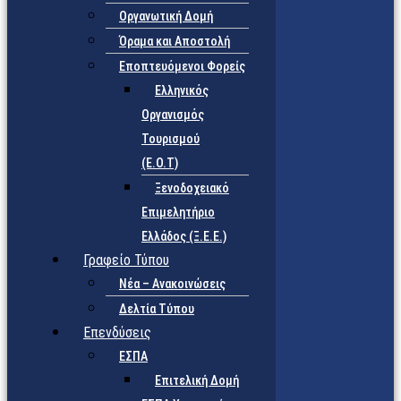
Οργανωτική Δομή
Όραμα και Αποστολή
Εποπτευόμενοι Φορείς
Eλληνικός
Οργανισμός
Τουρισμού
(Ε.Ο.Τ)
Ξενοδοχειακό
Επιμελητήριο
Ελλάδος (Ξ.Ε.Ε.)
Γραφείο Τύπου
Νέα – Ανακοινώσεις
Δελτία Τύπου
Επενδύσεις
ΕΣΠΑ
Επιτελική Δομή