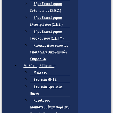
Σήμα Επισκέψιμου
Ζυθοποιείου (Σ.Ε.Ζ.)
Σήμα Επισκέψιμου
Ελαιοτριβείου (Σ.Ε.Ε.)
Σήμα Επισκέψιμου
Τυροκομείου (Σ.Ε.TY.)
Κώδικας Δεοντολογίας
Υπαλλήλων Οικονομικών
Υπηρεσιών
Μελέτες / Πίνακες
Μελέτες
Στοιχεία ΜΗΤΕ
Στοιχεία Ιαματικών
Πηγών
Κατάλογος
Διαπιστευμένων Φορέων /