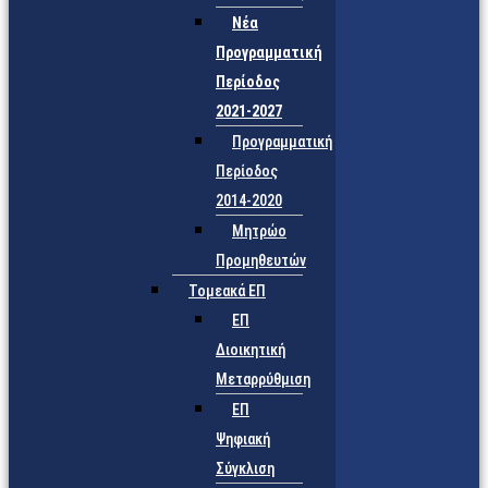
Νέα
Προγραμματική
Περίοδος
2021-2027
Προγραμματική
Περίοδος
2014-2020
Μητρώο
Προμηθευτών
Τομεακά ΕΠ
ΕΠ
Διοικητική
Μεταρρύθμιση
ΕΠ
Ψηφιακή
Σύγκλιση