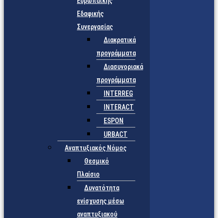
Ευρωπαϊκής
Εδαφικής
Συνεργασίας
Διακρατικά
προγράμματα
Διασυνοριακά
προγράμματα
INTERREG
INTERACT
ESPON
URBACT
Αναπτυξιακός Νόμος
Θεσμικό
Πλαίσιο
Δυνατότητα
ενίσχυσης μέσω
αναπτυξιακού