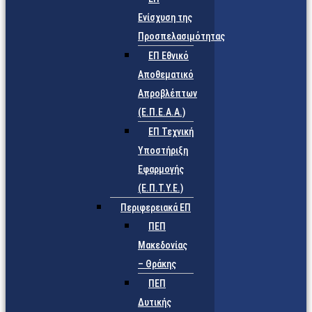
Ενίσχυση της
Προσπελασιμότητας
ΕΠ Εθνικό
Αποθεματικό
Απροβλέπτων
(Ε.Π.Ε.Α.Α.)
ΕΠ Τεχνική
Υποστήριξη
Εφαρμογής
(Ε.Π.Τ.Υ.Ε.)
Περιφερειακά ΕΠ
ΠΕΠ
Μακεδονίας
– Θράκης
ΠΕΠ
Δυτικής