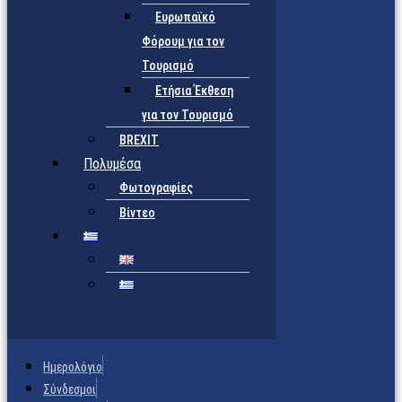
Ευρωπαϊκό
Φόρουμ για τον
Τουρισμό
Ετήσια Έκθεση
για τον Τουρισμό
BREXIT
Πολυμέσα
Φωτογραφίες
Βίντεο
Ημερολόγιο
Σύνδεσμοι