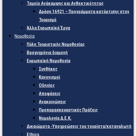
Ταμείο Ανάκαμψης και Ανθεκτικότητας
Δράση 16921 – Προγράμματα κατάρτισης στον
Τουρισμό
Άλλα Ευρωπαϊκά Έργα
Νομοθεσία
Πύλη Τουριστικής Νομοθεσίας
Βραχυχρόνια διαμονή
Ευρωπαϊκή Νομοθεσία
Συνθήκες
Κανονισμοί
Οδηγίες
Αποφάσεις
Ανακοινώσεις
Προπαρασκευαστικές Πράξεις
Νομολογία Δ.Ε.Κ.
Δικαιώματα -Υποχρεώσεις του τουρίστα/καταναλωτή
Ethics