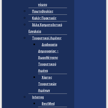
νόμου
Πρωτοβουλίες
Καλές Πρακτικές
Άλλα Χρηματοδοτικά
Εργαλεία
Τουριστικοί Λιμένες
Διαδικασία
Δημιουργίας –
Χωροθέτησης
Τουριστικού
Λιμένα
Χάρτες
Τουριστικών
Λιμένων
Interreg
BestMed