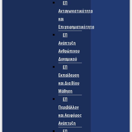
ΕΠ
Ανταγωνιστικότητα
και
Επιχειρηματικότητα
ΕΠ
Ανάπτυξη
Ανθρώπινου
Δυναμικού
ΕΠ
Εκπαίδευση
και Δια Βίου
Μάθηση
ΕΠ
Περιβάλλον
και Αειφόρος
Ανάπτυξη
ΕΠ