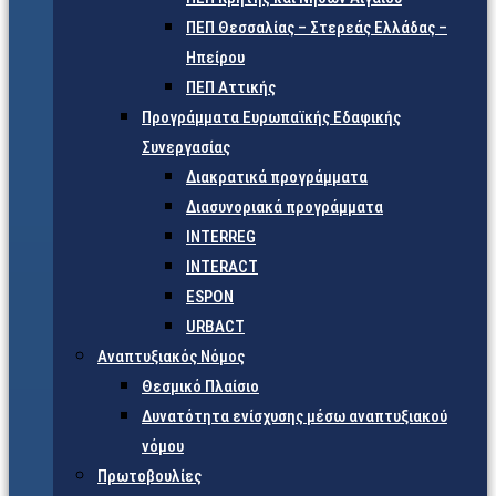
ΠΕΠ Θεσσαλίας – Στερεάς Ελλάδας –
Ηπείρου
ΠΕΠ Αττικής
Προγράμματα Ευρωπαϊκής Εδαφικής
Συνεργασίας
Διακρατικά προγράμματα
Διασυνοριακά προγράμματα
INTERREG
INTERACT
ESPON
URBACT
Αναπτυξιακός Νόμος
Θεσμικό Πλαίσιο
Δυνατότητα ενίσχυσης μέσω αναπτυξιακού
νόμου
Πρωτοβουλίες