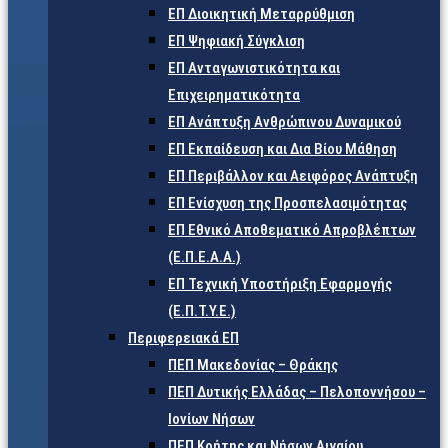
ΕΠ Διοικητική Μεταρρύθμιση
ΕΠ Ψηφιακή Σύγκλιση
ΕΠ Ανταγωνιστικότητα και
Επιχειρηματικότητα
ΕΠ Ανάπτυξη Ανθρώπινου Δυναμικού
ΕΠ Εκπαίδευση και Δια Βίου Μάθηση
ΕΠ Περιβάλλον και Αειφόρος Ανάπτυξη
ΕΠ Ενίσχυση της Προσπελασιμότητας
ΕΠ Εθνικό Αποθεματικό Απροβλέπτων
(Ε.Π.Ε.Α.Α.)
ΕΠ Τεχνική Υποστήριξη Εφαρμογής
(Ε.Π.Τ.Υ.Ε.)
Περιφερειακά ΕΠ
ΠΕΠ Μακεδονίας – Θράκης
ΠΕΠ Δυτικής Ελλάδας – Πελοποννήσου –
Ιονίων Νήσων
ΠΕΠ Κρήτης και Νήσων Αιγαίου