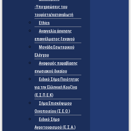
-Υποχρεώσεις του
τουρίστα/καταναλωτή
Ethics
Αναγγελία άσκησης
επαγγέλματος ξεναγού
Μονάδα Εσωτερικού
Ελέγχου
Αναφορές παραβίασης
ενωσιακού δικαίου
Ειδικό Σήμα Ποιότητας
για την Ελληνική Κουζίνα
(Ε.Σ.Π.Ε.Κ)
Σήμα Επισκέψιμου
Οινοποιείου (Σ.Ε.Ο.)
Ειδικό Σήμα
Αγροτουρισμού (Ε.Σ.Α.)