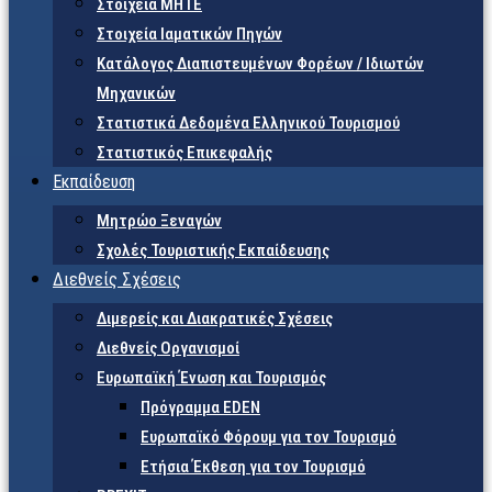
Στοιχεία ΜΗΤΕ
Στοιχεία Ιαματικών Πηγών
Κατάλογος Διαπιστευμένων Φορέων / Ιδιωτών
Μηχανικών
Στατιστικά Δεδομένα Ελληνικού Τουρισμού
Στατιστικός Επικεφαλής
Εκπαίδευση
Μητρώο Ξεναγών
Σχολές Τουριστικής Εκπαίδευσης
Διεθνείς Σχέσεις
Διμερείς και Διακρατικές Σχέσεις
Διεθνείς Οργανισμοί
Ευρωπαϊκή Ένωση και Τουρισμός
Πρόγραμμα EDEN
Ευρωπαϊκό Φόρουμ για τον Τουρισμό
Ετήσια Έκθεση για τον Τουρισμό