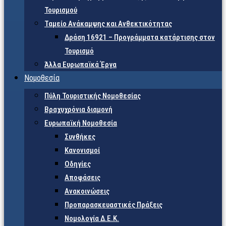
Τουρισμού
Ταμείο Ανάκαμψης και Ανθεκτικότητας
Δράση 16921 – Προγράμματα κατάρτισης στον
Τουρισμό
Άλλα Ευρωπαϊκά Έργα
Νομοθεσία
Πύλη Τουριστικής Νομοθεσίας
Βραχυχρόνια διαμονή
Ευρωπαϊκή Νομοθεσία
Συνθήκες
Κανονισμοί
Οδηγίες
Αποφάσεις
Ανακοινώσεις
Προπαρασκευαστικές Πράξεις
Νομολογία Δ.Ε.Κ.