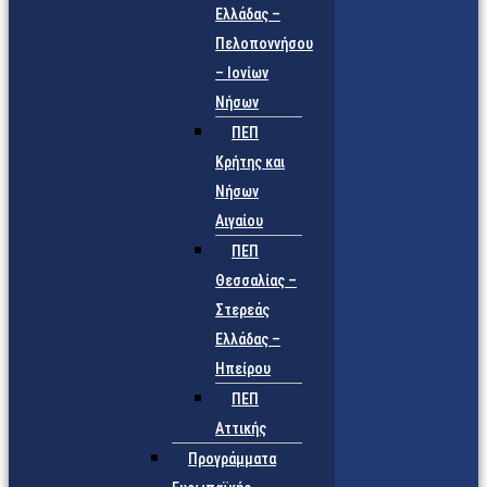
Ελλάδας –
Πελοποννήσου
– Ιονίων
Νήσων
ΠΕΠ
Κρήτης και
Νήσων
Αιγαίου
ΠΕΠ
Θεσσαλίας –
Στερεάς
Ελλάδας –
Ηπείρου
ΠΕΠ
Αττικής
Προγράμματα