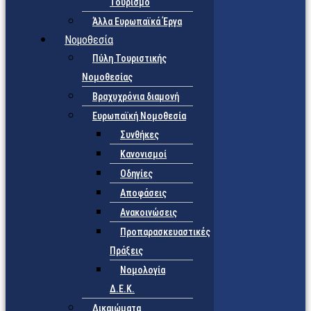
Τουρισμό
Άλλα Ευρωπαϊκά Έργα
Νομοθεσία
Πύλη Τουριστικής
Νομοθεσίας
Βραχυχρόνια διαμονή
Ευρωπαϊκή Νομοθεσία
Συνθήκες
Κανονισμοί
Οδηγίες
Αποφάσεις
Ανακοινώσεις
Προπαρασκευαστικές
Πράξεις
Νομολογία
Δ.Ε.Κ.
Δικαιώματα