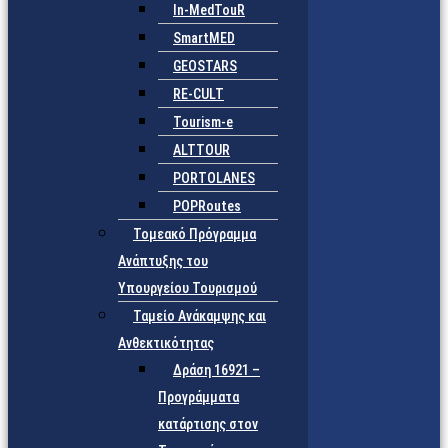
In-MedTouR
SmartMED
GEOSTARS
RE-CULT
Tourism-e
ALTTOUR
PORTOLANES
POPRoutes
Τομεακό Πρόγραμμα
Ανάπτυξης του
Υπουργείου Τουρισμού
Ταμείο Ανάκαμψης και
Ανθεκτικότητας
Δράση 16921 –
Προγράμματα
κατάρτισης στον