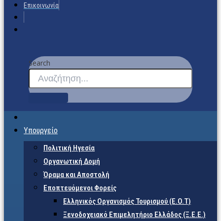
Επικοινωνία
Search
Υπουργείο
Πολιτική Ηγεσία
Οργανωτική Δομή
Όραμα και Αποστολή
Εποπτευόμενοι Φορείς
Eλληνικός Οργανισμός Τουρισμού (Ε.Ο.Τ)
Ξενοδοχειακό Επιμελητήριο Ελλάδος (Ξ.Ε.Ε.)