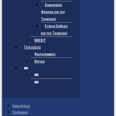
Ευρωπαϊκό
Φόρουμ για τον
Τουρισμό
Ετήσια Έκθεση
για τον Τουρισμό
BREXIT
Πολυμέσα
Φωτογραφίες
Βίντεο
Ημερολόγιο
Σύνδεσμοι