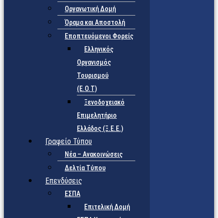
Οργανωτική Δομή
Όραμα και Αποστολή
Εποπτευόμενοι Φορείς
Eλληνικός
Οργανισμός
Τουρισμού
(Ε.Ο.Τ)
Ξενοδοχειακό
Επιμελητήριο
Ελλάδος (Ξ.Ε.Ε.)
Γραφείο Τύπου
Νέα – Ανακοινώσεις
Δελτία Τύπου
Επενδύσεις
ΕΣΠΑ
Επιτελική Δομή