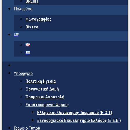
BREXIT
Πολυμέσα
Φωτογραφίες
Βίντεο
Υπουργείο
Πολιτική Ηγεσία
Οργανωτική Δομή
Όραμα και Αποστολή
Εποπτευόμενοι Φορείς
Eλληνικός Οργανισμός Τουρισμού (Ε.Ο.Τ)
Ξενοδοχειακό Επιμελητήριο Ελλάδος (Ξ.Ε.Ε.)
Γραφείο Τύπου