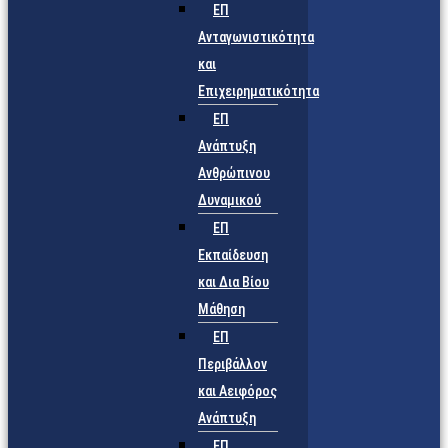
ΕΠ
Ανταγωνιστικότητα
και
Επιχειρηματικότητα
ΕΠ
Ανάπτυξη
Ανθρώπινου
Δυναμικού
ΕΠ
Εκπαίδευση
και Δια Βίου
Μάθηση
ΕΠ
Περιβάλλον
και Αειφόρος
Ανάπτυξη
ΕΠ