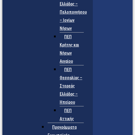
Ελλάδας –
Πελοποννήσου
– Ιονίων
Νήσων
ΠΕΠ
Κρήτης και
Νήσων
Αιγαίου
ΠΕΠ
Θεσσαλίας –
Στερεάς
Ελλάδας –
Ηπείρου
ΠΕΠ
Αττικής
Προγράμματα