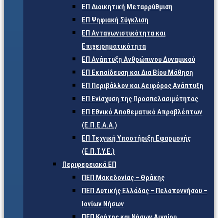
ΕΠ Διοικητική Μεταρρύθμιση
ΕΠ Ψηφιακή Σύγκλιση
ΕΠ Ανταγωνιστικότητα και
Επιχειρηματικότητα
ΕΠ Ανάπτυξη Ανθρώπινου Δυναμικού
ΕΠ Εκπαίδευση και Δια Βίου Μάθηση
ΕΠ Περιβάλλον και Αειφόρος Ανάπτυξη
ΕΠ Ενίσχυση της Προσπελασιμότητας
ΕΠ Εθνικό Αποθεματικό Απροβλέπτων
(Ε.Π.Ε.Α.Α.)
ΕΠ Τεχνική Υποστήριξη Εφαρμογής
(Ε.Π.Τ.Υ.Ε.)
Περιφερειακά ΕΠ
ΠΕΠ Μακεδονίας – Θράκης
ΠΕΠ Δυτικής Ελλάδας – Πελοποννήσου –
Ιονίων Νήσων
ΠΕΠ Κρήτης και Νήσων Αιγαίου