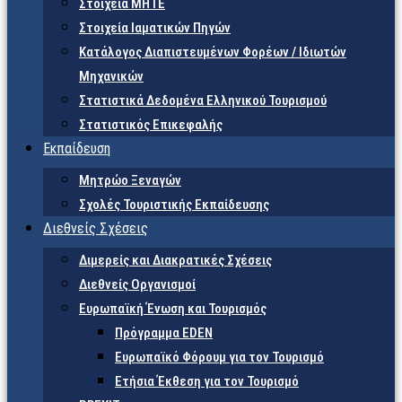
Στοιχεία ΜΗΤΕ
Στοιχεία Ιαματικών Πηγών
Κατάλογος Διαπιστευμένων Φορέων / Ιδιωτών
Μηχανικών
Στατιστικά Δεδομένα Ελληνικού Τουρισμού
Στατιστικός Επικεφαλής
Εκπαίδευση
Μητρώο Ξεναγών
Σχολές Τουριστικής Εκπαίδευσης
Διεθνείς Σχέσεις
Διμερείς και Διακρατικές Σχέσεις
Διεθνείς Οργανισμοί
Ευρωπαϊκή Ένωση και Τουρισμός
Πρόγραμμα EDEN
Ευρωπαϊκό Φόρουμ για τον Τουρισμό
Ετήσια Έκθεση για τον Τουρισμό