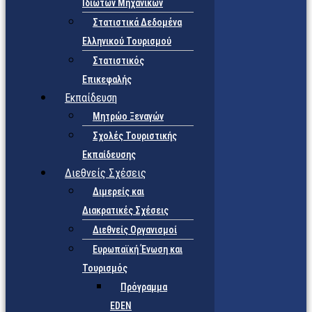
Ιδιωτών Μηχανικών
Στατιστικά Δεδομένα
Ελληνικού Τουρισμού
Στατιστικός
Επικεφαλής
Εκπαίδευση
Μητρώο Ξεναγών
Σχολές Τουριστικής
Εκπαίδευσης
Διεθνείς Σχέσεις
Διμερείς και
Διακρατικές Σχέσεις
Διεθνείς Οργανισμοί
Ευρωπαϊκή Ένωση και
Τουρισμός
Πρόγραμμα
EDEN