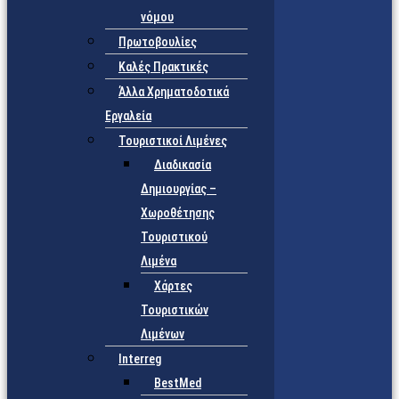
νόμου
Πρωτοβουλίες
Καλές Πρακτικές
Άλλα Χρηματοδοτικά
Εργαλεία
Τουριστικοί Λιμένες
Διαδικασία
Δημιουργίας –
Χωροθέτησης
Τουριστικού
Λιμένα
Χάρτες
Τουριστικών
Λιμένων
Interreg
BestMed