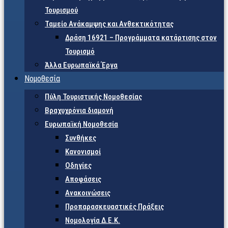
Τουρισμού
Ταμείο Ανάκαμψης και Ανθεκτικότητας
Δράση 16921 – Προγράμματα κατάρτισης στον
Τουρισμό
Άλλα Ευρωπαϊκά Έργα
Νομοθεσία
Πύλη Τουριστικής Νομοθεσίας
Βραχυχρόνια διαμονή
Ευρωπαϊκή Νομοθεσία
Συνθήκες
Κανονισμοί
Οδηγίες
Αποφάσεις
Ανακοινώσεις
Προπαρασκευαστικές Πράξεις
Νομολογία Δ.Ε.Κ.