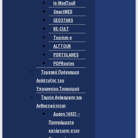
In-MedTouR
SmartMED
GEOSTARS
RE-CULT
Tourism-e
ALTTOUR
PORTOLANES
POPRoutes
Τομεακό Πρόγραμμα
Ανάπτυξης του
Υπουργείου Τουρισμού
Ταμείο Ανάκαμψης και
Ανθεκτικότητας
Δράση 16921 –
Προγράμματα
κατάρτισης στον