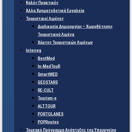
Καλές Πρακτικές
Άλλα Χρηματοδοτικά Εργαλεία
Τουριστικοί Λιμένες
Διαδικασία Δημιουργίας – Χωροθέτησης
Τουριστικού Λιμένα
Χάρτες Τουριστικών Λιμένων
Interreg
BestMed
In-MedTouR
SmartMED
GEOSTARS
RE-CULT
Tourism-e
ALTTOUR
PORTOLANES
POPRoutes
Τομεακό Πρόγραμμα Ανάπτυξης του Υπουργείου