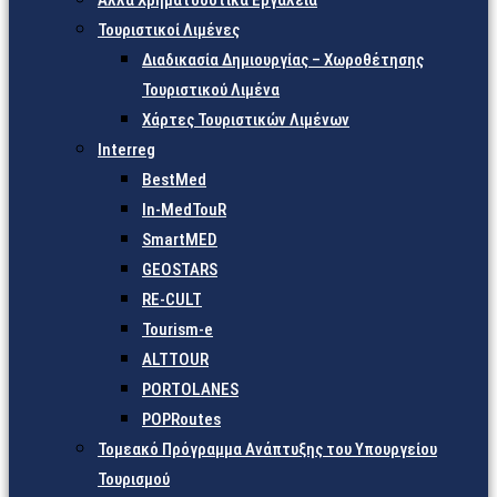
Άλλα Χρηματοδοτικά Εργαλεία
Τουριστικοί Λιμένες
Διαδικασία Δημιουργίας – Χωροθέτησης
Τουριστικού Λιμένα
Χάρτες Τουριστικών Λιμένων
Interreg
BestMed
In-MedTouR
SmartMED
GEOSTARS
RE-CULT
Tourism-e
ALTTOUR
PORTOLANES
POPRoutes
Τομεακό Πρόγραμμα Ανάπτυξης του Υπουργείου
Τουρισμού