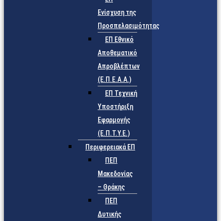
Ενίσχυση της
Προσπελασιμότητας
ΕΠ Εθνικό
Αποθεματικό
Απροβλέπτων
(Ε.Π.Ε.Α.Α.)
ΕΠ Τεχνική
Υποστήριξη
Εφαρμογής
(Ε.Π.Τ.Υ.Ε.)
Περιφερειακά ΕΠ
ΠΕΠ
Μακεδονίας
– Θράκης
ΠΕΠ
Δυτικής