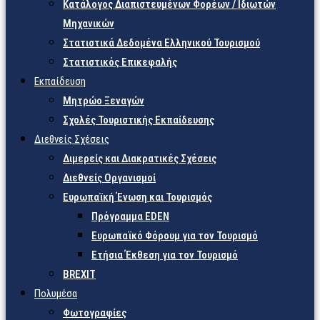
Κατάλογος Διαπιστευμένων Φορέων / Ιδιωτών
Μηχανικών
Στατιστικά Δεδομένα Ελληνικού Τουρισμού
Στατιστικός Επικεφαλής
Εκπαίδευση
Μητρώο Ξεναγών
Σχολές Τουριστικής Εκπαίδευσης
Διεθνείς Σχέσεις
Διμερείς και Διακρατικές Σχέσεις
Διεθνείς Οργανισμοί
Ευρωπαϊκή Ένωση και Τουρισμός
Πρόγραμμα EDEN
Ευρωπαϊκό Φόρουμ για τον Τουρισμό
Ετήσια Έκθεση για τον Τουρισμό
BREXIT
Πολυμέσα
Φωτογραφίες