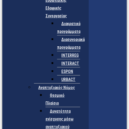
Ευρωπαϊκής
Εδαφικής
Συνεργασίας
Διακρατικά
προγράμματα
Διασυνοριακά
προγράμματα
INTERREG
INTERACT
ESPON
URBACT
Αναπτυξιακός Νόμος
Θεσμικό
Πλαίσιο
Δυνατότητα
ενίσχυσης μέσω
αναπτυξιακού