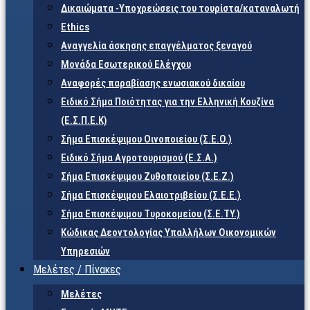
Δικαιώματα -Υποχρεώσεις του τουρίστα/καταναλωτή
Ethics
Αναγγελία άσκησης επαγγέλματος ξεναγού
Μονάδα Εσωτερικού Ελέγχου
Αναφορές παραβίασης ενωσιακού δικαίου
Ειδικό Σήμα Ποιότητας για την Ελληνική Κουζίνα
(Ε.Σ.Π.Ε.Κ)
Σήμα Επισκέψιμου Οινοποιείου (Σ.Ε.Ο.)
Ειδικό Σήμα Αγροτουρισμού (Ε.Σ.Α.)
Σήμα Επισκέψιμου Ζυθοποιείου (Σ.Ε.Ζ.)
Σήμα Επισκέψιμου Ελαιοτριβείου (Σ.Ε.Ε.)
Σήμα Επισκέψιμου Τυροκομείου (Σ.Ε.TY.)
Κώδικας Δεοντολογίας Υπαλλήλων Οικονομικών
Υπηρεσιών
Μελέτες / Πίνακες
Μελέτες