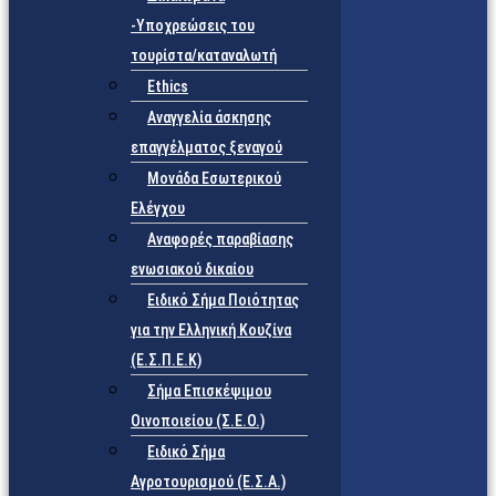
-Υποχρεώσεις του
τουρίστα/καταναλωτή
Ethics
Αναγγελία άσκησης
επαγγέλματος ξεναγού
Μονάδα Εσωτερικού
Ελέγχου
Αναφορές παραβίασης
ενωσιακού δικαίου
Ειδικό Σήμα Ποιότητας
για την Ελληνική Κουζίνα
(Ε.Σ.Π.Ε.Κ)
Σήμα Επισκέψιμου
Οινοποιείου (Σ.Ε.Ο.)
Ειδικό Σήμα
Αγροτουρισμού (Ε.Σ.Α.)