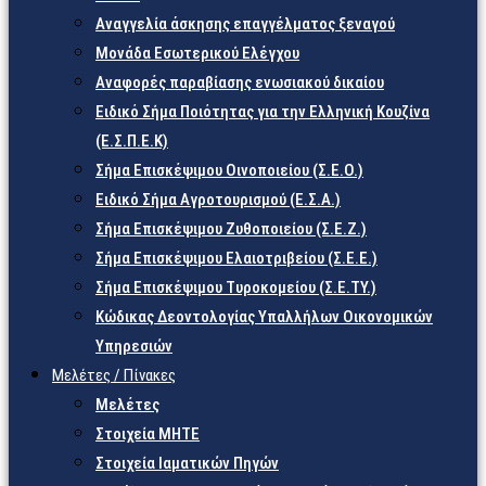
Αναγγελία άσκησης επαγγέλματος ξεναγού
Μονάδα Εσωτερικού Ελέγχου
Αναφορές παραβίασης ενωσιακού δικαίου
Ειδικό Σήμα Ποιότητας για την Ελληνική Κουζίνα
(Ε.Σ.Π.Ε.Κ)
Σήμα Επισκέψιμου Οινοποιείου (Σ.Ε.Ο.)
Ειδικό Σήμα Αγροτουρισμού (Ε.Σ.Α.)
Σήμα Επισκέψιμου Ζυθοποιείου (Σ.Ε.Ζ.)
Σήμα Επισκέψιμου Ελαιοτριβείου (Σ.Ε.Ε.)
Σήμα Επισκέψιμου Τυροκομείου (Σ.Ε.TY.)
Κώδικας Δεοντολογίας Υπαλλήλων Οικονομικών
Υπηρεσιών
Μελέτες / Πίνακες
Μελέτες
Στοιχεία ΜΗΤΕ
Στοιχεία Ιαματικών Πηγών