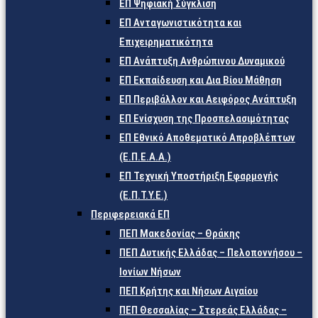
ΕΠ Ψηφιακή Σύγκλιση
ΕΠ Ανταγωνιστικότητα και
Επιχειρηματικότητα
ΕΠ Ανάπτυξη Ανθρώπινου Δυναμικού
ΕΠ Εκπαίδευση και Δια Βίου Μάθηση
ΕΠ Περιβάλλον και Αειφόρος Ανάπτυξη
ΕΠ Ενίσχυση της Προσπελασιμότητας
ΕΠ Εθνικό Αποθεματικό Απροβλέπτων
(Ε.Π.Ε.Α.Α.)
ΕΠ Τεχνική Υποστήριξη Εφαρμογής
(Ε.Π.Τ.Υ.Ε.)
Περιφερειακά ΕΠ
ΠΕΠ Μακεδονίας – Θράκης
ΠΕΠ Δυτικής Ελλάδας – Πελοποννήσου –
Ιονίων Νήσων
ΠΕΠ Κρήτης και Νήσων Αιγαίου
ΠΕΠ Θεσσαλίας – Στερεάς Ελλάδας –