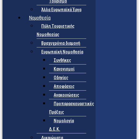
Τουρισμό
Άλλα Ευρωπαϊκά Έργα
Νομοθεσία
Πύλη Τουριστικής
Νομοθεσίας
Βραχυχρόνια διαμονή
Ευρωπαϊκή Νομοθεσία
Συνθήκες
Κανονισμοί
Οδηγίες
Αποφάσεις
Ανακοινώσεις
Προπαρασκευαστικές
Πράξεις
Νομολογία
Δ.Ε.Κ.
Δικαιώματα