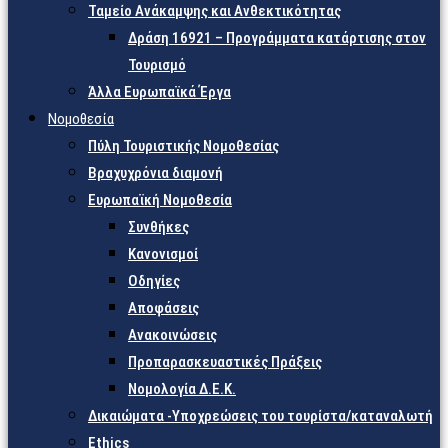
Ταμείο Ανάκαμψης και Ανθεκτικότητας
Δράση 16921 – Προγράμματα κατάρτισης στον
Τουρισμό
Άλλα Ευρωπαϊκά Έργα
Νομοθεσία
Πύλη Τουριστικής Νομοθεσίας
Βραχυχρόνια διαμονή
Ευρωπαϊκή Νομοθεσία
Συνθήκες
Κανονισμοί
Οδηγίες
Αποφάσεις
Ανακοινώσεις
Προπαρασκευαστικές Πράξεις
Νομολογία Δ.Ε.Κ.
Δικαιώματα -Υποχρεώσεις του τουρίστα/καταναλωτή
Ethics