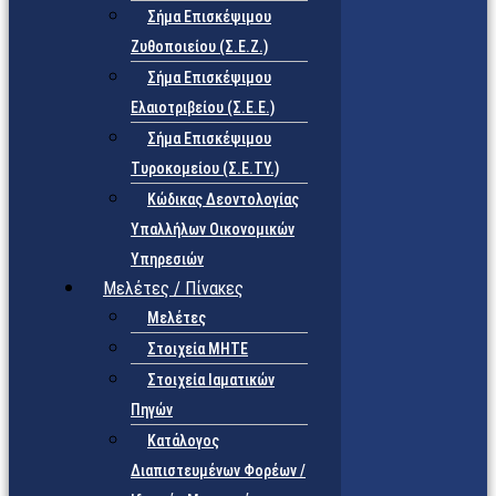
Σήμα Επισκέψιμου
Ζυθοποιείου (Σ.Ε.Ζ.)
Σήμα Επισκέψιμου
Ελαιοτριβείου (Σ.Ε.Ε.)
Σήμα Επισκέψιμου
Τυροκομείου (Σ.Ε.TY.)
Κώδικας Δεοντολογίας
Υπαλλήλων Οικονομικών
Υπηρεσιών
Μελέτες / Πίνακες
Μελέτες
Στοιχεία ΜΗΤΕ
Στοιχεία Ιαματικών
Πηγών
Κατάλογος
Διαπιστευμένων Φορέων /