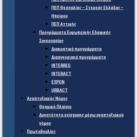
ΠΕΠ Θεσσαλίας – Στερεάς Ελλάδας –
Ηπείρου
ΠΕΠ Αττικής
Προγράμματα Ευρωπαϊκής Εδαφικής
Συνεργασίας
Διακρατικά προγράμματα
Διασυνοριακά προγράμματα
INTERREG
INTERACT
ESPON
URBACT
Αναπτυξιακός Νόμος
Θεσμικό Πλαίσιο
Δυνατότητα ενίσχυσης μέσω αναπτυξιακού
νόμου
Πρωτοβουλίες