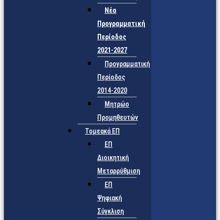
Νέα
Προγραμματική
Περίοδος
2021-2027
Προγραμματική
Περίοδος
2014-2020
Μητρώο
Προμηθευτών
Τομεακά ΕΠ
ΕΠ
Διοικητική
Μεταρρύθμιση
ΕΠ
Ψηφιακή
Σύγκλιση