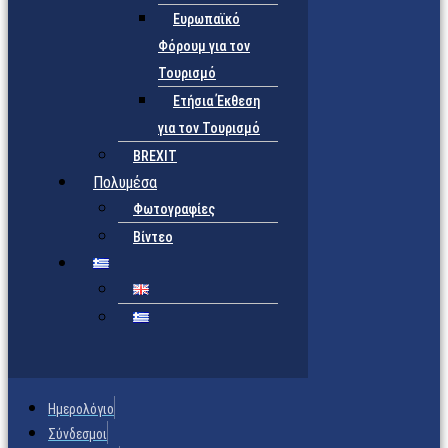
Ευρωπαϊκό
Φόρουμ για τον
Τουρισμό
Ετήσια Έκθεση
για τον Τουρισμό
BREXIT
Πολυμέσα
Φωτογραφίες
Βίντεο
Ημερολόγιο
Σύνδεσμοι