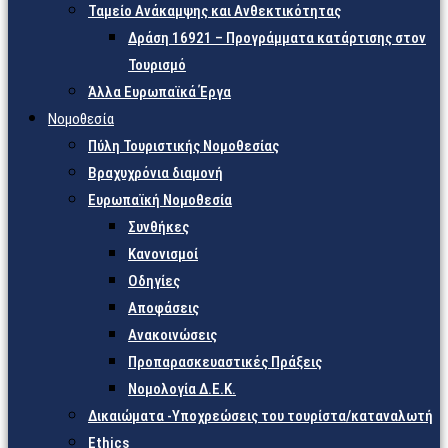
Ταμείο Ανάκαμψης και Ανθεκτικότητας
Δράση 16921 – Προγράμματα κατάρτισης στον
Τουρισμό
Άλλα Ευρωπαϊκά Έργα
Νομοθεσία
Πύλη Τουριστικής Νομοθεσίας
Βραχυχρόνια διαμονή
Ευρωπαϊκή Νομοθεσία
Συνθήκες
Κανονισμοί
Οδηγίες
Αποφάσεις
Ανακοινώσεις
Προπαρασκευαστικές Πράξεις
Νομολογία Δ.Ε.Κ.
Δικαιώματα -Υποχρεώσεις του τουρίστα/καταναλωτή
Ethics