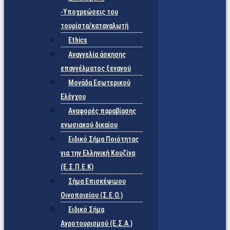
-Υποχρεώσεις του
τουρίστα/καταναλωτή
Ethics
Αναγγελία άσκησης
επαγγέλματος ξεναγού
Μονάδα Εσωτερικού
Ελέγχου
Αναφορές παραβίασης
ενωσιακού δικαίου
Ειδικό Σήμα Ποιότητας
για την Ελληνική Κουζίνα
(Ε.Σ.Π.Ε.Κ)
Σήμα Επισκέψιμου
Οινοποιείου (Σ.Ε.Ο.)
Ειδικό Σήμα
Αγροτουρισμού (Ε.Σ.Α.)