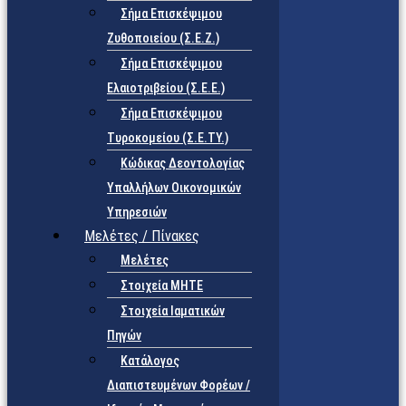
Σήμα Επισκέψιμου
Ζυθοποιείου (Σ.Ε.Ζ.)
Σήμα Επισκέψιμου
Ελαιοτριβείου (Σ.Ε.Ε.)
Σήμα Επισκέψιμου
Τυροκομείου (Σ.Ε.TY.)
Κώδικας Δεοντολογίας
Υπαλλήλων Οικονομικών
Υπηρεσιών
Μελέτες / Πίνακες
Μελέτες
Στοιχεία ΜΗΤΕ
Στοιχεία Ιαματικών
Πηγών
Κατάλογος
Διαπιστευμένων Φορέων /