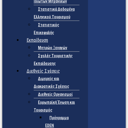
Ιδιωτών Μηχανικών
Στατιστικά Δεδομένα
Ελληνικού Τουρισμού
Στατιστικός
Επικεφαλής
Εκπαίδευση
Μητρώο Ξεναγών
Σχολές Τουριστικής
Εκπαίδευσης
Διεθνείς Σχέσεις
Διμερείς και
Διακρατικές Σχέσεις
Διεθνείς Οργανισμοί
Ευρωπαϊκή Ένωση και
Τουρισμός
Πρόγραμμα
EDEN