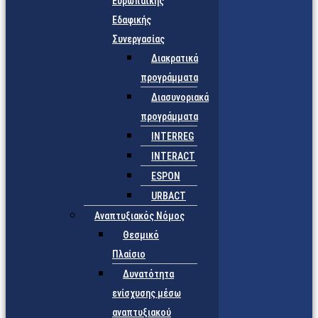
Ευρωπαϊκής
Εδαφικής
Συνεργασίας
Διακρατικά
προγράμματα
Διασυνοριακά
προγράμματα
INTERREG
INTERACT
ESPON
URBACT
Αναπτυξιακός Νόμος
Θεσμικό
Πλαίσιο
Δυνατότητα
ενίσχυσης μέσω
αναπτυξιακού