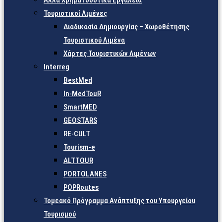
Άλλα Χρηματοδοτικά Εργαλεία
Τουριστικοί Λιμένες
Διαδικασία Δημιουργίας – Χωροθέτησης
Τουριστικού Λιμένα
Χάρτες Τουριστικών Λιμένων
Interreg
BestMed
In-MedTouR
SmartMED
GEOSTARS
RE-CULT
Tourism-e
ALTTOUR
PORTOLANES
POPRoutes
Τομεακό Πρόγραμμα Ανάπτυξης του Υπουργείου
Τουρισμού