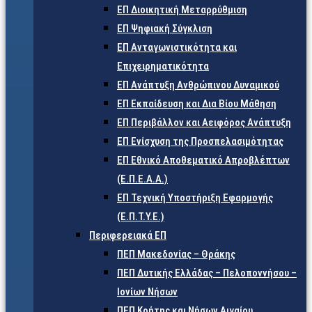
ΕΠ Διοικητική Μεταρρύθμιση
ΕΠ Ψηφιακή Σύγκλιση
ΕΠ Ανταγωνιστικότητα και
Επιχειρηματικότητα
ΕΠ Ανάπτυξη Ανθρώπινου Δυναμικού
ΕΠ Εκπαίδευση και Δια Βίου Μάθηση
ΕΠ Περιβάλλον και Αειφόρος Ανάπτυξη
ΕΠ Ενίσχυση της Προσπελασιμότητας
ΕΠ Εθνικό Αποθεματικό Απροβλέπτων
(Ε.Π.Ε.Α.Α.)
ΕΠ Τεχνική Υποστήριξη Εφαρμογής
(Ε.Π.Τ.Υ.Ε.)
Περιφερειακά ΕΠ
ΠΕΠ Μακεδονίας – Θράκης
ΠΕΠ Δυτικής Ελλάδας – Πελοποννήσου –
Ιονίων Νήσων
ΠΕΠ Κρήτης και Νήσων Αιγαίου