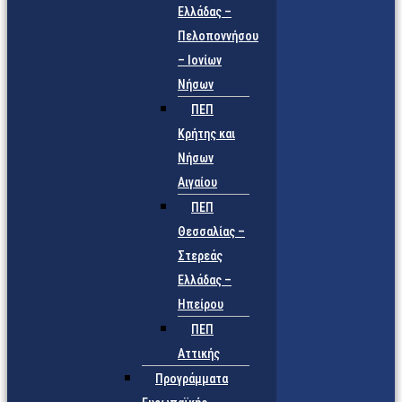
Ελλάδας –
Πελοποννήσου
– Ιονίων
Νήσων
ΠΕΠ
Κρήτης και
Νήσων
Αιγαίου
ΠΕΠ
Θεσσαλίας –
Στερεάς
Ελλάδας –
Ηπείρου
ΠΕΠ
Αττικής
Προγράμματα