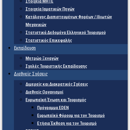
Στοιχεία ΜΗΤΕ
Στοιχεία Ιαματικών Πηγών
Κατάλογος Διαπιστευμένων Φορέων / Ιδιωτών
Μηχανικών
Στατιστικά Δεδομένα Ελληνικού Τουρισμού
Στατιστικός Επικεφαλής
Εκπαίδευση
Μητρώο Ξεναγών
Σχολές Τουριστικής Εκπαίδευσης
Διεθνείς Σχέσεις
Διμερείς και Διακρατικές Σχέσεις
Διεθνείς Οργανισμοί
Ευρωπαϊκή Ένωση και Τουρισμός
Πρόγραμμα EDEN
Ευρωπαϊκό Φόρουμ για τον Τουρισμό
Ετήσια Έκθεση για τον Τουρισμό