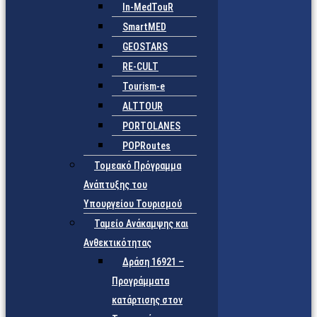
In-MedTouR
SmartMED
GEOSTARS
RE-CULT
Tourism-e
ALTTOUR
PORTOLANES
POPRoutes
Τομεακό Πρόγραμμα
Ανάπτυξης του
Υπουργείου Τουρισμού
Ταμείο Ανάκαμψης και
Ανθεκτικότητας
Δράση 16921 –
Προγράμματα
κατάρτισης στον