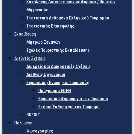
Κατάλογος Διαπιστευμένων Φορέων / Ιδιωτών
Μηχανικών
Στατιστικά Δεδομένα Ελληνικού Τουρισμού
Στατιστικός Επικεφαλής
Εκπαίδευση
Μητρώο Ξεναγών
Σχολές Τουριστικής Εκπαίδευσης
Διεθνείς Σχέσεις
Διμερείς και Διακρατικές Σχέσεις
Διεθνείς Οργανισμοί
Ευρωπαϊκή Ένωση και Τουρισμός
Πρόγραμμα EDEN
Ευρωπαϊκό Φόρουμ για τον Τουρισμό
Ετήσια Έκθεση για τον Τουρισμό
BREXIT
Πολυμέσα
Φωτογραφίες