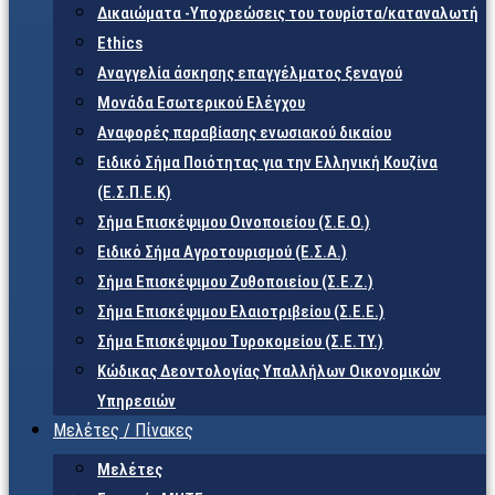
Δικαιώματα -Υποχρεώσεις του τουρίστα/καταναλωτή
Ethics
Αναγγελία άσκησης επαγγέλματος ξεναγού
Μονάδα Εσωτερικού Ελέγχου
Αναφορές παραβίασης ενωσιακού δικαίου
Ειδικό Σήμα Ποιότητας για την Ελληνική Κουζίνα
(Ε.Σ.Π.Ε.Κ)
Σήμα Επισκέψιμου Οινοποιείου (Σ.Ε.Ο.)
Ειδικό Σήμα Αγροτουρισμού (Ε.Σ.Α.)
Σήμα Επισκέψιμου Ζυθοποιείου (Σ.Ε.Ζ.)
Σήμα Επισκέψιμου Ελαιοτριβείου (Σ.Ε.Ε.)
Σήμα Επισκέψιμου Τυροκομείου (Σ.Ε.TY.)
Κώδικας Δεοντολογίας Υπαλλήλων Οικονομικών
Υπηρεσιών
Μελέτες / Πίνακες
Μελέτες