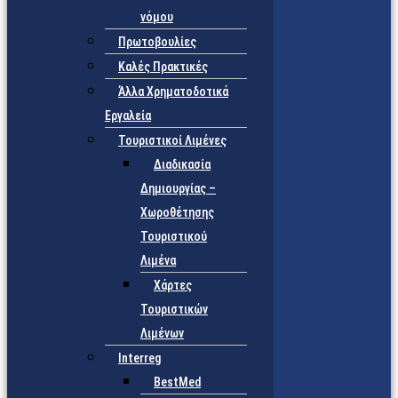
νόμου
Πρωτοβουλίες
Καλές Πρακτικές
Άλλα Χρηματοδοτικά
Εργαλεία
Τουριστικοί Λιμένες
Διαδικασία
Δημιουργίας –
Χωροθέτησης
Τουριστικού
Λιμένα
Χάρτες
Τουριστικών
Λιμένων
Interreg
BestMed