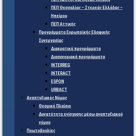
ΠΕΠ Θεσσαλίας – Στερεάς Ελλάδας –
Ηπείρου
ΠΕΠ Αττικής
Προγράμματα Ευρωπαϊκής Εδαφικής
Συνεργασίας
Διακρατικά προγράμματα
Διασυνοριακά προγράμματα
INTERREG
INTERACT
ESPON
URBACT
Αναπτυξιακός Νόμος
Θεσμικό Πλαίσιο
Δυνατότητα ενίσχυσης μέσω αναπτυξιακού
νόμου
Πρωτοβουλίες