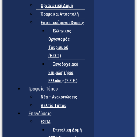
Οργανωτική Δομή
Όραμα και Αποστολή
Εποπτευόμενοι Φορείς
Eλληνικός
Οργανισμός
Τουρισμού
(Ε.Ο.Τ)
Ξενοδοχειακό
Επιμελητήριο
Ελλάδος (Ξ.Ε.Ε.)
Γραφείο Τύπου
Νέα – Ανακοινώσεις
Δελτία Τύπου
Επενδύσεις
ΕΣΠΑ
Επιτελική Δομή