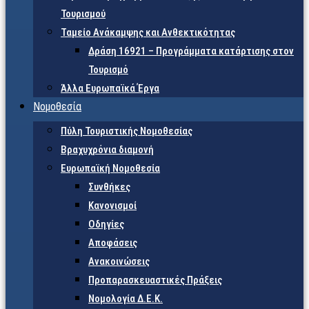
Τουρισμού
Ταμείο Ανάκαμψης και Ανθεκτικότητας
Δράση 16921 – Προγράμματα κατάρτισης στον
Τουρισμό
Άλλα Ευρωπαϊκά Έργα
Νομοθεσία
Πύλη Τουριστικής Νομοθεσίας
Βραχυχρόνια διαμονή
Ευρωπαϊκή Νομοθεσία
Συνθήκες
Κανονισμοί
Οδηγίες
Αποφάσεις
Ανακοινώσεις
Προπαρασκευαστικές Πράξεις
Νομολογία Δ.Ε.Κ.