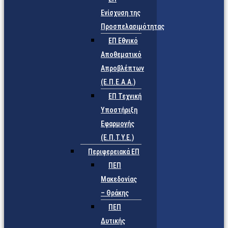
Ενίσχυση της
Προσπελασιμότητας
ΕΠ Εθνικό
Αποθεματικό
Απροβλέπτων
(Ε.Π.Ε.Α.Α.)
ΕΠ Τεχνική
Υποστήριξη
Εφαρμογής
(Ε.Π.Τ.Υ.Ε.)
Περιφερειακά ΕΠ
ΠΕΠ
Μακεδονίας
– Θράκης
ΠΕΠ
Δυτικής