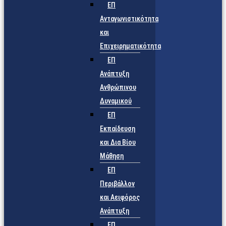
ΕΠ
Ανταγωνιστικότητα
και
Επιχειρηματικότητα
ΕΠ
Ανάπτυξη
Ανθρώπινου
Δυναμικού
ΕΠ
Εκπαίδευση
και Δια Βίου
Μάθηση
ΕΠ
Περιβάλλον
και Αειφόρος
Ανάπτυξη
ΕΠ