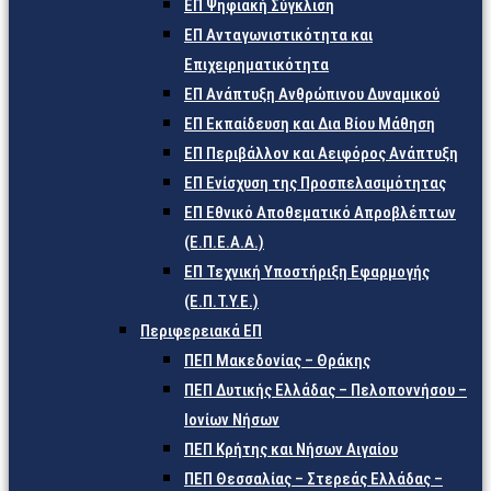
ΕΠ Ψηφιακή Σύγκλιση
ΕΠ Ανταγωνιστικότητα και
Επιχειρηματικότητα
ΕΠ Ανάπτυξη Ανθρώπινου Δυναμικού
ΕΠ Εκπαίδευση και Δια Βίου Μάθηση
ΕΠ Περιβάλλον και Αειφόρος Ανάπτυξη
ΕΠ Ενίσχυση της Προσπελασιμότητας
ΕΠ Εθνικό Αποθεματικό Απροβλέπτων
(Ε.Π.Ε.Α.Α.)
ΕΠ Τεχνική Υποστήριξη Εφαρμογής
(Ε.Π.Τ.Υ.Ε.)
Περιφερειακά ΕΠ
ΠΕΠ Μακεδονίας – Θράκης
ΠΕΠ Δυτικής Ελλάδας – Πελοποννήσου –
Ιονίων Νήσων
ΠΕΠ Κρήτης και Νήσων Αιγαίου
ΠΕΠ Θεσσαλίας – Στερεάς Ελλάδας –