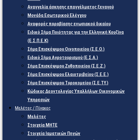
Αναγγελία άσκησης επαγγέλματος ξεναγού
Μονάδα Εσωτερικού Ελέγχου
Αναφορές παραβίασης ενωσιακού δικαίου
Ειδικό Σήμα Ποιότητας για την Ελληνική Κουζίνα
(Ε.Σ.Π.Ε.Κ)
Σήμα Επισκέψιμου Οινοποιείου (Σ.Ε.Ο.)
Ειδικό Σήμα Αγροτουρισμού (Ε.Σ.Α.)
Σήμα Επισκέψιμου Ζυθοποιείου (Σ.Ε.Ζ.)
Σήμα Επισκέψιμου Ελαιοτριβείου (Σ.Ε.Ε.)
Σήμα Επισκέψιμου Τυροκομείου (Σ.Ε.TY.)
Κώδικας Δεοντολογίας Υπαλλήλων Οικονομικών
Υπηρεσιών
Μελέτες / Πίνακες
Μελέτες
Στοιχεία ΜΗΤΕ
Στοιχεία Ιαματικών Πηγών