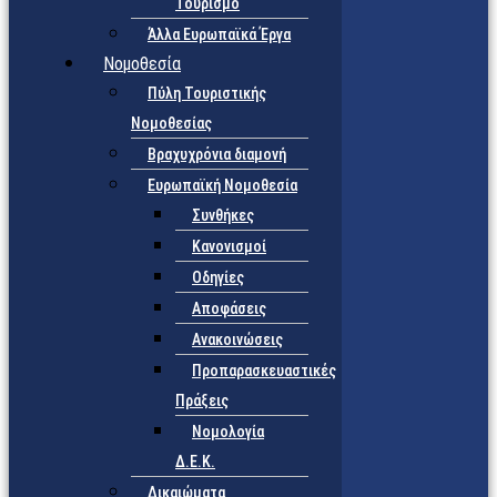
Τουρισμό
Άλλα Ευρωπαϊκά Έργα
Νομοθεσία
Πύλη Τουριστικής
Νομοθεσίας
Βραχυχρόνια διαμονή
Ευρωπαϊκή Νομοθεσία
Συνθήκες
Κανονισμοί
Οδηγίες
Αποφάσεις
Ανακοινώσεις
Προπαρασκευαστικές
Πράξεις
Νομολογία
Δ.Ε.Κ.
Δικαιώματα