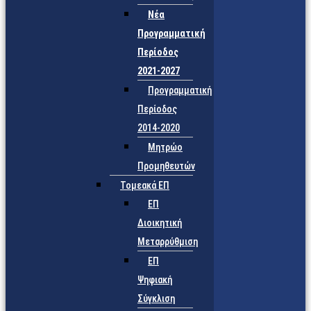
Νέα
Προγραμματική
Περίοδος
2021-2027
Προγραμματική
Περίοδος
2014-2020
Μητρώο
Προμηθευτών
Τομεακά ΕΠ
ΕΠ
Διοικητική
Μεταρρύθμιση
ΕΠ
Ψηφιακή
Σύγκλιση