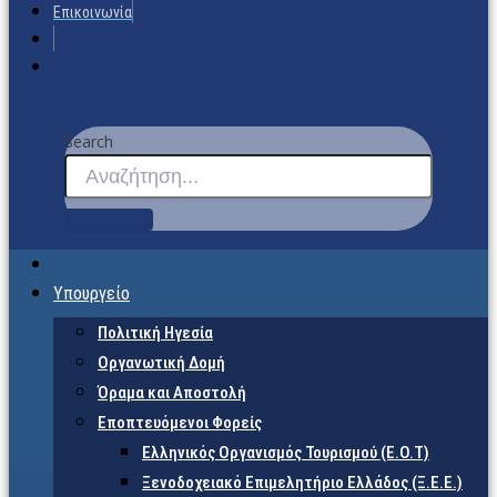
Επικοινωνία
Search
Υπουργείο
Πολιτική Ηγεσία
Οργανωτική Δομή
Όραμα και Αποστολή
Εποπτευόμενοι Φορείς
Eλληνικός Οργανισμός Τουρισμού (Ε.Ο.Τ)
Ξενοδοχειακό Επιμελητήριο Ελλάδος (Ξ.Ε.Ε.)