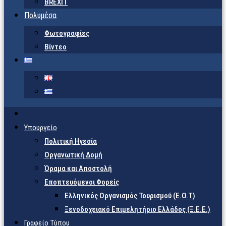
BREXIT
Πολυμέσα
Φωτογραφίες
Βίντεο
Υπουργείο
Πολιτική Ηγεσία
Οργανωτική Δομή
Όραμα και Αποστολή
Εποπτευόμενοι Φορείς
Eλληνικός Οργανισμός Τουρισμού (Ε.Ο.Τ)
Ξενοδοχειακό Επιμελητήριο Ελλάδος (Ξ.Ε.Ε.)
Γραφείο Τύπου