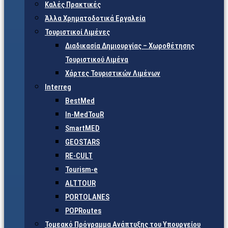
Καλές Πρακτικές
Άλλα Χρηματοδοτικά Εργαλεία
Τουριστικοί Λιμένες
Διαδικασία Δημιουργίας – Χωροθέτησης
Τουριστικού Λιμένα
Χάρτες Τουριστικών Λιμένων
Interreg
BestMed
In-MedTouR
SmartMED
GEOSTARS
RE-CULT
Tourism-e
ALTTOUR
PORTOLANES
POPRoutes
Τομεακό Πρόγραμμα Ανάπτυξης του Υπουργείου