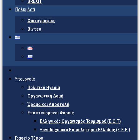
BREXIT
Πολυμέσα
Φωτογραφίες
Βίντεο
Υπουργείο
Πολιτική Ηγεσία
Οργανωτική Δομή
Όραμα και Αποστολή
Εποπτευόμενοι Φορείς
Eλληνικός Οργανισμός Τουρισμού (Ε.Ο.Τ)
Ξενοδοχειακό Επιμελητήριο Ελλάδος (Ξ.Ε.Ε.)
Γραφείο Τύπου