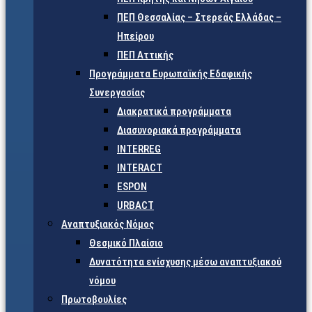
ΠΕΠ Θεσσαλίας – Στερεάς Ελλάδας –
Ηπείρου
ΠΕΠ Αττικής
Προγράμματα Ευρωπαϊκής Εδαφικής
Συνεργασίας
Διακρατικά προγράμματα
Διασυνοριακά προγράμματα
INTERREG
INTERACT
ESPON
URBACT
Αναπτυξιακός Νόμος
Θεσμικό Πλαίσιο
Δυνατότητα ενίσχυσης μέσω αναπτυξιακού
νόμου
Πρωτοβουλίες