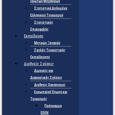
Ιδιωτών Μηχανικών
Στατιστικά Δεδομένα
Ελληνικού Τουρισμού
Στατιστικός
Επικεφαλής
Εκπαίδευση
Μητρώο Ξεναγών
Σχολές Τουριστικής
Εκπαίδευσης
Διεθνείς Σχέσεις
Διμερείς και
Διακρατικές Σχέσεις
Διεθνείς Οργανισμοί
Ευρωπαϊκή Ένωση και
Τουρισμός
Πρόγραμμα
EDEN