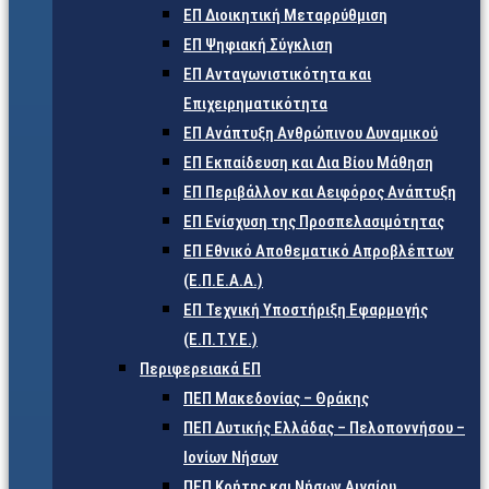
ΕΠ Διοικητική Μεταρρύθμιση
ΕΠ Ψηφιακή Σύγκλιση
ΕΠ Ανταγωνιστικότητα και
Επιχειρηματικότητα
ΕΠ Ανάπτυξη Ανθρώπινου Δυναμικού
ΕΠ Εκπαίδευση και Δια Βίου Μάθηση
ΕΠ Περιβάλλον και Αειφόρος Ανάπτυξη
ΕΠ Ενίσχυση της Προσπελασιμότητας
ΕΠ Εθνικό Αποθεματικό Απροβλέπτων
(Ε.Π.Ε.Α.Α.)
ΕΠ Τεχνική Υποστήριξη Εφαρμογής
(Ε.Π.Τ.Υ.Ε.)
Περιφερειακά ΕΠ
ΠΕΠ Μακεδονίας – Θράκης
ΠΕΠ Δυτικής Ελλάδας – Πελοποννήσου –
Ιονίων Νήσων
ΠΕΠ Κρήτης και Νήσων Αιγαίου