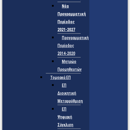
Νέα
Προγραμματική
Περίοδος
2021-2027
Προγραμματική
Περίοδος
2014-2020
Μητρώο
Προμηθευτών
Τομεακά ΕΠ
ΕΠ
Διοικητική
Μεταρρύθμιση
ΕΠ
Ψηφιακή
Σύγκλιση