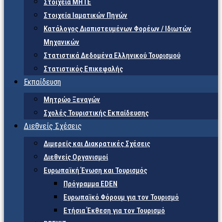
Στοιχεία ΜΗΤΕ
Στοιχεία Ιαματικών Πηγών
Κατάλογος Διαπιστευμένων Φορέων / Ιδιωτών
Μηχανικών
Στατιστικά Δεδομένα Ελληνικού Τουρισμού
Στατιστικός Επικεφαλής
Εκπαίδευση
Μητρώο Ξεναγών
Σχολές Τουριστικής Εκπαίδευσης
Διεθνείς Σχέσεις
Διμερείς και Διακρατικές Σχέσεις
Διεθνείς Οργανισμοί
Ευρωπαϊκή Ένωση και Τουρισμός
Πρόγραμμα EDEN
Ευρωπαϊκό Φόρουμ για τον Τουρισμό
Ετήσια Έκθεση για τον Τουρισμό