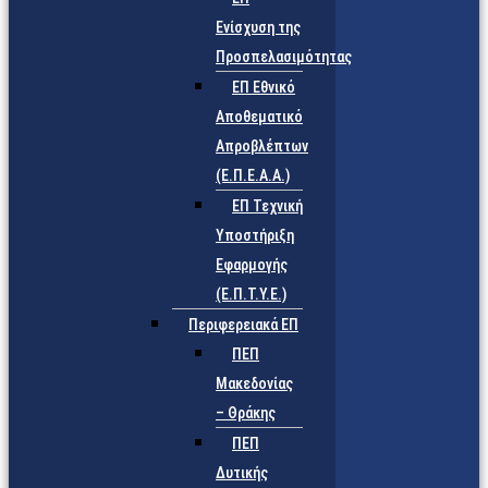
Ενίσχυση της
Προσπελασιμότητας
ΕΠ Εθνικό
Αποθεματικό
Απροβλέπτων
(Ε.Π.Ε.Α.Α.)
ΕΠ Τεχνική
Υποστήριξη
Εφαρμογής
(Ε.Π.Τ.Υ.Ε.)
Περιφερειακά ΕΠ
ΠΕΠ
Μακεδονίας
– Θράκης
ΠΕΠ
Δυτικής