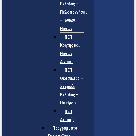
Ελλάδας –
Πελοποννήσου
– Ιονίων
Νήσων
ΠΕΠ
Κρήτης και
Νήσων
Αιγαίου
ΠΕΠ
Θεσσαλίας –
Στερεάς
Ελλάδας –
Ηπείρου
ΠΕΠ
Αττικής
Προγράμματα