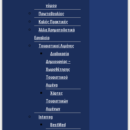
νόμου
Πρωτοβουλίες
Καλές Πρακτικές
Άλλα Χρηματοδοτικά
Εργαλεία
Τουριστικοί Λιμένες
Διαδικασία
Δημιουργίας –
Χωροθέτησης
Τουριστικού
Λιμένα
Χάρτες
Τουριστικών
Λιμένων
Interreg
BestMed