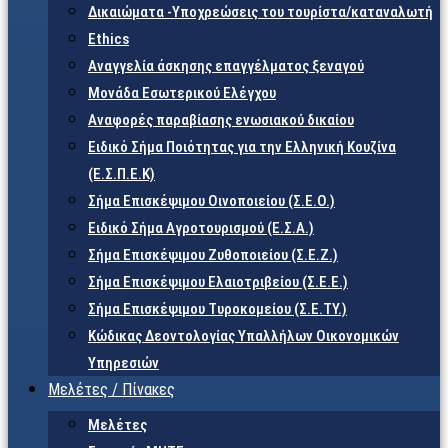
Δικαιώματα -Υποχρεώσεις του τουρίστα/καταναλωτή
Ethics
Αναγγελία άσκησης επαγγέλματος ξεναγού
Μονάδα Εσωτερικού Ελέγχου
Αναφορές παραβίασης ενωσιακού δικαίου
Ειδικό Σήμα Ποιότητας για την Ελληνική Κουζίνα
(Ε.Σ.Π.Ε.Κ)
Σήμα Επισκέψιμου Οινοποιείου (Σ.Ε.Ο.)
Ειδικό Σήμα Αγροτουρισμού (Ε.Σ.Α.)
Σήμα Επισκέψιμου Ζυθοποιείου (Σ.Ε.Ζ.)
Σήμα Επισκέψιμου Ελαιοτριβείου (Σ.Ε.Ε.)
Σήμα Επισκέψιμου Τυροκομείου (Σ.Ε.TY.)
Κώδικας Δεοντολογίας Υπαλλήλων Οικονομικών
Υπηρεσιών
Μελέτες / Πίνακες
Μελέτες