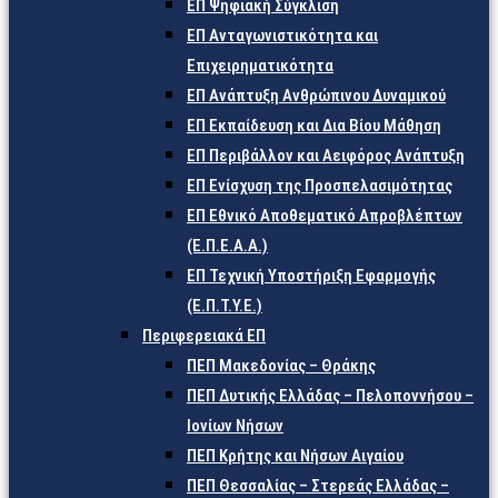
ΕΠ Ψηφιακή Σύγκλιση
ΕΠ Ανταγωνιστικότητα και
Επιχειρηματικότητα
ΕΠ Ανάπτυξη Ανθρώπινου Δυναμικού
ΕΠ Εκπαίδευση και Δια Βίου Μάθηση
ΕΠ Περιβάλλον και Αειφόρος Ανάπτυξη
ΕΠ Ενίσχυση της Προσπελασιμότητας
ΕΠ Εθνικό Αποθεματικό Απροβλέπτων
(Ε.Π.Ε.Α.Α.)
ΕΠ Τεχνική Υποστήριξη Εφαρμογής
(Ε.Π.Τ.Υ.Ε.)
Περιφερειακά ΕΠ
ΠΕΠ Μακεδονίας – Θράκης
ΠΕΠ Δυτικής Ελλάδας – Πελοποννήσου –
Ιονίων Νήσων
ΠΕΠ Κρήτης και Νήσων Αιγαίου
ΠΕΠ Θεσσαλίας – Στερεάς Ελλάδας –