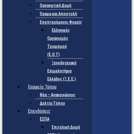
Οργανωτική Δομή
Όραμα και Αποστολή
Εποπτευόμενοι Φορείς
Eλληνικός
Οργανισμός
Τουρισμού
(Ε.Ο.Τ)
Ξενοδοχειακό
Επιμελητήριο
Ελλάδος (Ξ.Ε.Ε.)
Γραφείο Τύπου
Νέα – Ανακοινώσεις
Δελτία Τύπου
Επενδύσεις
ΕΣΠΑ
Επιτελική Δομή