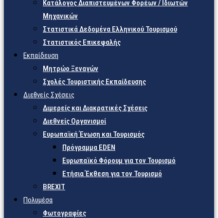
Κατάλογος Διαπιστευμένων Φορέων / Ιδιωτών
Μηχανικών
Στατιστικά Δεδομένα Ελληνικού Τουρισμού
Στατιστικός Επικεφαλής
Εκπαίδευση
Μητρώο Ξεναγών
Σχολές Τουριστικής Εκπαίδευσης
Διεθνείς Σχέσεις
Διμερείς και Διακρατικές Σχέσεις
Διεθνείς Οργανισμοί
Ευρωπαϊκή Ένωση και Τουρισμός
Πρόγραμμα EDEN
Ευρωπαϊκό Φόρουμ για τον Τουρισμό
Ετήσια Έκθεση για τον Τουρισμό
BREXIT
Πολυμέσα
Φωτογραφίες