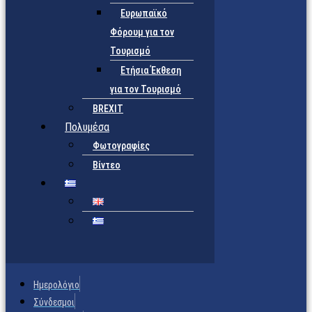
Ευρωπαϊκό
Φόρουμ για τον
Τουρισμό
Ετήσια Έκθεση
για τον Τουρισμό
BREXIT
Πολυμέσα
Φωτογραφίες
Βίντεο
Ημερολόγιο
Σύνδεσμοι