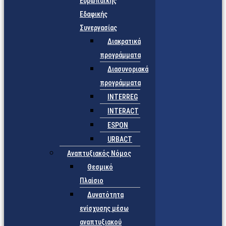
Ευρωπαϊκής
Εδαφικής
Συνεργασίας
Διακρατικά
προγράμματα
Διασυνοριακά
προγράμματα
INTERREG
INTERACT
ESPON
URBACT
Αναπτυξιακός Νόμος
Θεσμικό
Πλαίσιο
Δυνατότητα
ενίσχυσης μέσω
αναπτυξιακού