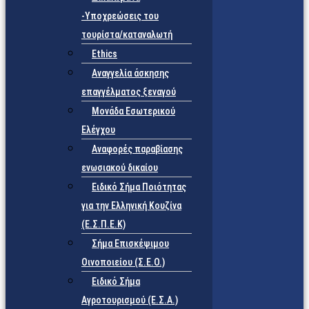
-Υποχρεώσεις του
τουρίστα/καταναλωτή
Ethics
Αναγγελία άσκησης
επαγγέλματος ξεναγού
Μονάδα Εσωτερικού
Ελέγχου
Αναφορές παραβίασης
ενωσιακού δικαίου
Ειδικό Σήμα Ποιότητας
για την Ελληνική Κουζίνα
(Ε.Σ.Π.Ε.Κ)
Σήμα Επισκέψιμου
Οινοποιείου (Σ.Ε.Ο.)
Ειδικό Σήμα
Αγροτουρισμού (Ε.Σ.Α.)