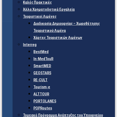
Καλές Πρακτικές
Άλλα Χρηματοδοτικά Εργαλεία
Τουριστικοί Λιμένες
Διαδικασία Δημιουργίας – Χωροθέτησης
Τουριστικού Λιμένα
Χάρτες Τουριστικών Λιμένων
Interreg
BestMed
In-MedTouR
SmartMED
GEOSTARS
RE-CULT
Tourism-e
ALTTOUR
PORTOLANES
POPRoutes
Τομεακό Πρόγραμμα Ανάπτυξης του Υπουργείου