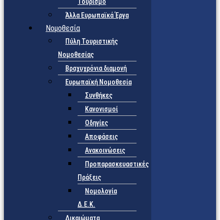
Τουρισμό
Άλλα Ευρωπαϊκά Έργα
Νομοθεσία
Πύλη Τουριστικής
Νομοθεσίας
Βραχυχρόνια διαμονή
Ευρωπαϊκή Νομοθεσία
Συνθήκες
Κανονισμοί
Οδηγίες
Αποφάσεις
Ανακοινώσεις
Προπαρασκευαστικές
Πράξεις
Νομολογία
Δ.Ε.Κ.
Δικαιώματα