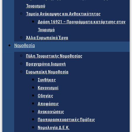
Τουρισμού
Ταμείο Ανάκαμψης και Ανθεκτικότητας
Δράση 16921 – Προγράμματα κατάρτισης στον
Τουρισμό
Άλλα Ευρωπαϊκά Έργα
Νομοθεσία
Πύλη Τουριστικής Νομοθεσίας
Βραχυχρόνια διαμονή
Ευρωπαϊκή Νομοθεσία
Συνθήκες
Κανονισμοί
Οδηγίες
Αποφάσεις
Ανακοινώσεις
Προπαρασκευαστικές Πράξεις
Νομολογία Δ.Ε.Κ.