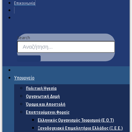
Επικοινωνία
Search
Υπουργείο
Πολιτική Ηγεσία
Οργανωτική Δομή
Όραμα και Αποστολή
Εποπτευόμενοι Φορείς
Eλληνικός Οργανισμός Τουρισμού (Ε.Ο.Τ)
Ξενοδοχειακό Επιμελητήριο Ελλάδος (Ξ.Ε.Ε.)