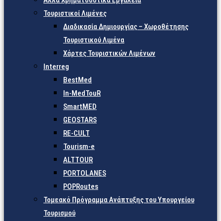
Άλλα Χρηματοδοτικά Εργαλεία
Τουριστικοί Λιμένες
Διαδικασία Δημιουργίας – Χωροθέτησης
Τουριστικού Λιμένα
Χάρτες Τουριστικών Λιμένων
Interreg
BestMed
In-MedTouR
SmartMED
GEOSTARS
RE-CULT
Tourism-e
ALTTOUR
PORTOLANES
POPRoutes
Τομεακό Πρόγραμμα Ανάπτυξης του Υπουργείου
Τουρισμού