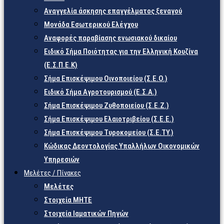
Αναγγελία άσκησης επαγγέλματος ξεναγού
Μονάδα Εσωτερικού Ελέγχου
Αναφορές παραβίασης ενωσιακού δικαίου
Ειδικό Σήμα Ποιότητας για την Ελληνική Κουζίνα
(Ε.Σ.Π.Ε.Κ)
Σήμα Επισκέψιμου Οινοποιείου (Σ.Ε.Ο.)
Ειδικό Σήμα Αγροτουρισμού (Ε.Σ.Α.)
Σήμα Επισκέψιμου Ζυθοποιείου (Σ.Ε.Ζ.)
Σήμα Επισκέψιμου Ελαιοτριβείου (Σ.Ε.Ε.)
Σήμα Επισκέψιμου Τυροκομείου (Σ.Ε.TY.)
Κώδικας Δεοντολογίας Υπαλλήλων Οικονομικών
Υπηρεσιών
Μελέτες / Πίνακες
Μελέτες
Στοιχεία ΜΗΤΕ
Στοιχεία Ιαματικών Πηγών