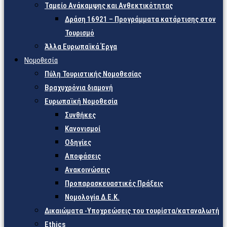
Ταμείο Ανάκαμψης και Ανθεκτικότητας
Δράση 16921 – Προγράμματα κατάρτισης στον
Τουρισμό
Άλλα Ευρωπαϊκά Έργα
Νομοθεσία
Πύλη Τουριστικής Νομοθεσίας
Βραχυχρόνια διαμονή
Ευρωπαϊκή Νομοθεσία
Συνθήκες
Κανονισμοί
Οδηγίες
Αποφάσεις
Ανακοινώσεις
Προπαρασκευαστικές Πράξεις
Νομολογία Δ.Ε.Κ.
Δικαιώματα -Υποχρεώσεις του τουρίστα/καταναλωτή
Ethics