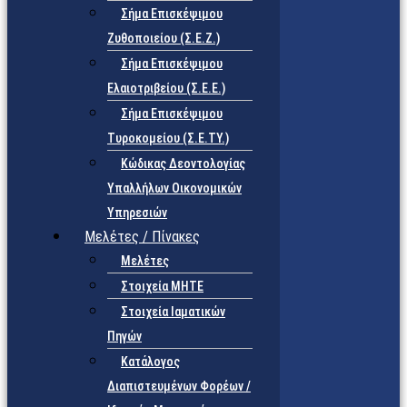
Σήμα Επισκέψιμου
Ζυθοποιείου (Σ.Ε.Ζ.)
Σήμα Επισκέψιμου
Ελαιοτριβείου (Σ.Ε.Ε.)
Σήμα Επισκέψιμου
Τυροκομείου (Σ.Ε.TY.)
Κώδικας Δεοντολογίας
Υπαλλήλων Οικονομικών
Υπηρεσιών
Μελέτες / Πίνακες
Μελέτες
Στοιχεία ΜΗΤΕ
Στοιχεία Ιαματικών
Πηγών
Κατάλογος
Διαπιστευμένων Φορέων /