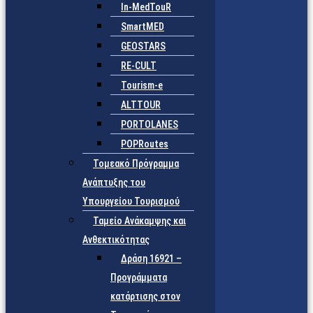
In-MedTouR
SmartMED
GEOSTARS
RE-CULT
Tourism-e
ALTTOUR
PORTOLANES
POPRoutes
Τομεακό Πρόγραμμα
Ανάπτυξης του
Υπουργείου Τουρισμού
Ταμείο Ανάκαμψης και
Ανθεκτικότητας
Δράση 16921 –
Προγράμματα
κατάρτισης στον