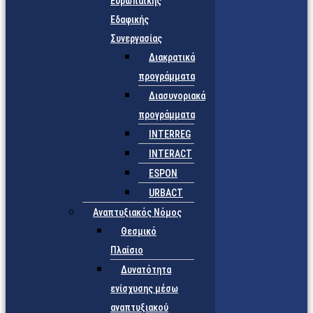
Ευρωπαϊκής
Εδαφικής
Συνεργασίας
Διακρατικά
προγράμματα
Διασυνοριακά
προγράμματα
INTERREG
INTERACT
ESPON
URBACT
Αναπτυξιακός Νόμος
Θεσμικό
Πλαίσιο
Δυνατότητα
ενίσχυσης μέσω
αναπτυξιακού