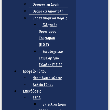
Οργανωτική Δομή
Όραμα και Αποστολή
Εποπτευόμενοι Φορείς
Eλληνικός
Οργανισμός
Τουρισμού
(Ε.Ο.Τ)
Ξενοδοχειακό
Επιμελητήριο
Ελλάδος (Ξ.Ε.Ε.)
Γραφείο Τύπου
Νέα – Ανακοινώσεις
Δελτία Τύπου
Επενδύσεις
ΕΣΠΑ
Επιτελική Δομή