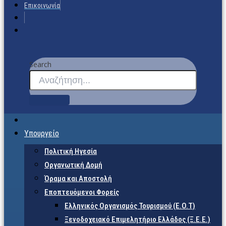
Επικοινωνία
Search
Υπουργείο
Πολιτική Ηγεσία
Οργανωτική Δομή
Όραμα και Αποστολή
Εποπτευόμενοι Φορείς
Eλληνικός Οργανισμός Τουρισμού (Ε.Ο.Τ)
Ξενοδοχειακό Επιμελητήριο Ελλάδος (Ξ.Ε.Ε.)