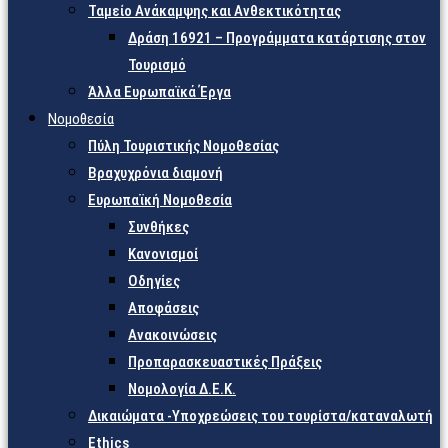
Ταμείο Ανάκαμψης και Ανθεκτικότητας
Δράση 16921 – Προγράμματα κατάρτισης στον
Τουρισμό
Άλλα Ευρωπαϊκά Έργα
Νομοθεσία
Πύλη Τουριστικής Νομοθεσίας
Βραχυχρόνια διαμονή
Ευρωπαϊκή Νομοθεσία
Συνθήκες
Κανονισμοί
Οδηγίες
Αποφάσεις
Ανακοινώσεις
Προπαρασκευαστικές Πράξεις
Νομολογία Δ.Ε.Κ.
Δικαιώματα -Υποχρεώσεις του τουρίστα/καταναλωτή
Ethics