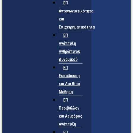
ΕΠ
Ανταγωνιστικότητα
και
Επιχειρηματικότητα
ΕΠ
Ανάπτυξη
Ανθρώπινου
Δυναμικού
ΕΠ
Εκπαίδευση
και Δια Βίου
Μάθηση
ΕΠ
Περιβάλλον
και Αειφόρος
Ανάπτυξη
ΕΠ