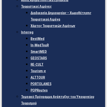
Άλλα Χρηματοδοτικά Εργαλεία
Τουριστικοί Λιμένες
Διαδικασία Δημιουργίας – Χωροθέτησης
Τουριστικού Λιμένα
Χάρτες Τουριστικών Λιμένων
Interreg
BestMed
In-MedTouR
SmartMED
GEOSTARS
RE-CULT
Tourism-e
ALTTOUR
PORTOLANES
POPRoutes
Τομεακό Πρόγραμμα Ανάπτυξης του Υπουργείου
Τουρισμού