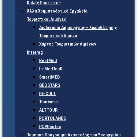
Καλές Πρακτικές
Άλλα Χρηματοδοτικά Εργαλεία
Τουριστικοί Λιμένες
Διαδικασία Δημιουργίας – Χωροθέτησης
Τουριστικού Λιμένα
Χάρτες Τουριστικών Λιμένων
Interreg
BestMed
In-MedTouR
SmartMED
GEOSTARS
RE-CULT
Tourism-e
ALTTOUR
PORTOLANES
POPRoutes
Τομεακό Πρόγραμμα Ανάπτυξης του Υπουργείου