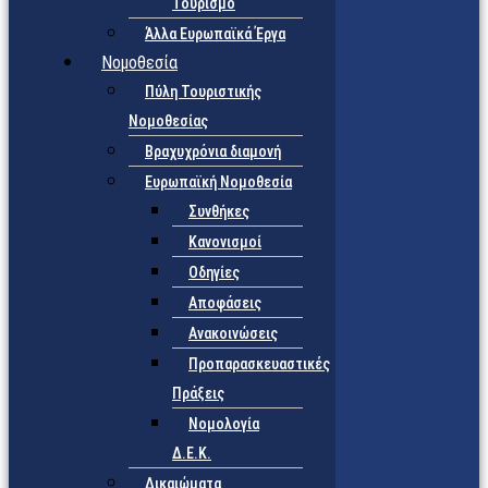
Τουρισμό
Άλλα Ευρωπαϊκά Έργα
Νομοθεσία
Πύλη Τουριστικής
Νομοθεσίας
Βραχυχρόνια διαμονή
Ευρωπαϊκή Νομοθεσία
Συνθήκες
Κανονισμοί
Οδηγίες
Αποφάσεις
Ανακοινώσεις
Προπαρασκευαστικές
Πράξεις
Νομολογία
Δ.Ε.Κ.
Δικαιώματα