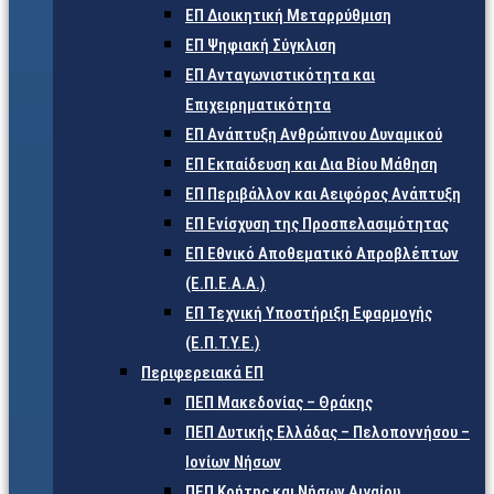
ΕΠ Διοικητική Μεταρρύθμιση
ΕΠ Ψηφιακή Σύγκλιση
ΕΠ Ανταγωνιστικότητα και
Επιχειρηματικότητα
ΕΠ Ανάπτυξη Ανθρώπινου Δυναμικού
ΕΠ Εκπαίδευση και Δια Βίου Μάθηση
ΕΠ Περιβάλλον και Αειφόρος Ανάπτυξη
ΕΠ Ενίσχυση της Προσπελασιμότητας
ΕΠ Εθνικό Αποθεματικό Απροβλέπτων
(Ε.Π.Ε.Α.Α.)
ΕΠ Τεχνική Υποστήριξη Εφαρμογής
(Ε.Π.Τ.Υ.Ε.)
Περιφερειακά ΕΠ
ΠΕΠ Μακεδονίας – Θράκης
ΠΕΠ Δυτικής Ελλάδας – Πελοποννήσου –
Ιονίων Νήσων
ΠΕΠ Κρήτης και Νήσων Αιγαίου