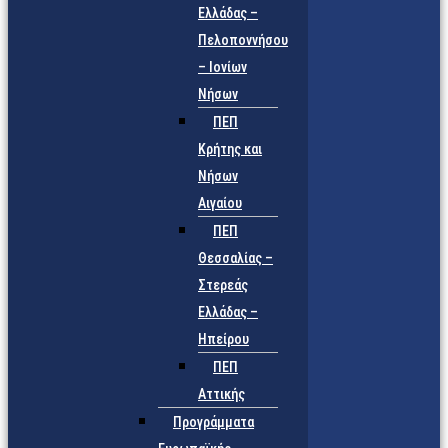
Ελλάδας –
Πελοποννήσου
– Ιονίων
Νήσων
ΠΕΠ
Κρήτης και
Νήσων
Αιγαίου
ΠΕΠ
Θεσσαλίας –
Στερεάς
Ελλάδας –
Ηπείρου
ΠΕΠ
Αττικής
Προγράμματα