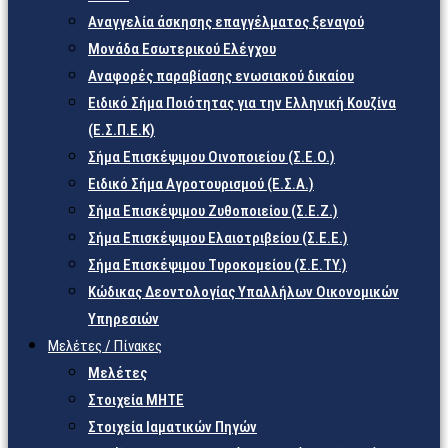
Αναγγελία άσκησης επαγγέλματος ξεναγού
Μονάδα Εσωτερικού Ελέγχου
Αναφορές παραβίασης ενωσιακού δικαίου
Ειδικό Σήμα Ποιότητας για την Ελληνική Κουζίνα
(Ε.Σ.Π.Ε.Κ)
Σήμα Επισκέψιμου Οινοποιείου (Σ.Ε.Ο.)
Ειδικό Σήμα Αγροτουρισμού (Ε.Σ.Α.)
Σήμα Επισκέψιμου Ζυθοποιείου (Σ.Ε.Ζ.)
Σήμα Επισκέψιμου Ελαιοτριβείου (Σ.Ε.Ε.)
Σήμα Επισκέψιμου Τυροκομείου (Σ.Ε.TY.)
Κώδικας Δεοντολογίας Υπαλλήλων Οικονομικών
Υπηρεσιών
Μελέτες / Πίνακες
Μελέτες
Στοιχεία ΜΗΤΕ
Στοιχεία Ιαματικών Πηγών