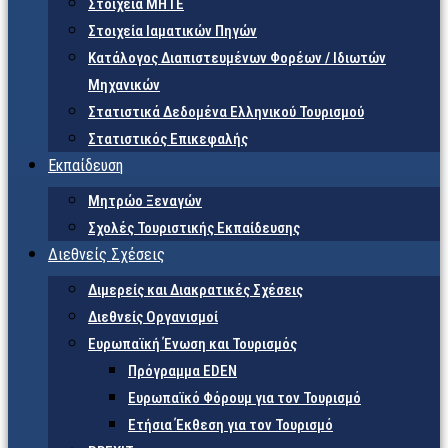
Στοιχεία ΜΗΤΕ
Στοιχεία Ιαματικών Πηγών
Κατάλογος Διαπιστευμένων Φορέων / Ιδιωτών
Μηχανικών
Στατιστικά Δεδομένα Ελληνικού Τουρισμού
Στατιστικός Επικεφαλής
Εκπαίδευση
Μητρώο Ξεναγών
Σχολές Τουριστικής Εκπαίδευσης
Διεθνείς Σχέσεις
Διμερείς και Διακρατικές Σχέσεις
Διεθνείς Οργανισμοί
Ευρωπαϊκή Ένωση και Τουρισμός
Πρόγραμμα EDEN
Ευρωπαϊκό Φόρουμ για τον Τουρισμό
Ετήσια Έκθεση για τον Τουρισμό