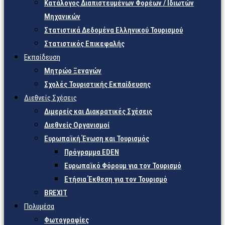
Κατάλογος Διαπιστευμένων Φορέων / Ιδιωτών
Μηχανικών
Στατιστικά Δεδομένα Ελληνικού Τουρισμού
Στατιστικός Επικεφαλής
Εκπαίδευση
Μητρώο Ξεναγών
Σχολές Τουριστικής Εκπαίδευσης
Διεθνείς Σχέσεις
Διμερείς και Διακρατικές Σχέσεις
Διεθνείς Οργανισμοί
Ευρωπαϊκή Ένωση και Τουρισμός
Πρόγραμμα EDEN
Ευρωπαϊκό Φόρουμ για τον Τουρισμό
Ετήσια Έκθεση για τον Τουρισμό
BREXIT
Πολυμέσα
Φωτογραφίες