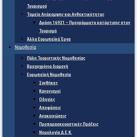
Τουρισμού
Ταμείο Ανάκαμψης και Ανθεκτικότητας
Δράση 16921 – Προγράμματα κατάρτισης στον
Τουρισμό
Άλλα Ευρωπαϊκά Έργα
Νομοθεσία
Πύλη Τουριστικής Νομοθεσίας
Βραχυχρόνια διαμονή
Ευρωπαϊκή Νομοθεσία
Συνθήκες
Κανονισμοί
Οδηγίες
Αποφάσεις
Ανακοινώσεις
Προπαρασκευαστικές Πράξεις
Νομολογία Δ.Ε.Κ.