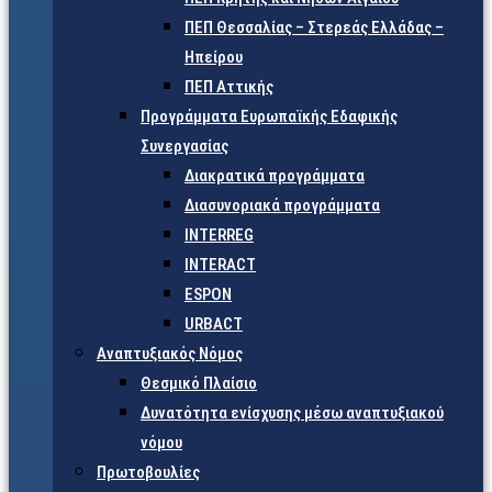
ΠΕΠ Θεσσαλίας – Στερεάς Ελλάδας –
Ηπείρου
ΠΕΠ Αττικής
Προγράμματα Ευρωπαϊκής Εδαφικής
Συνεργασίας
Διακρατικά προγράμματα
Διασυνοριακά προγράμματα
INTERREG
INTERACT
ESPON
URBACT
Αναπτυξιακός Νόμος
Θεσμικό Πλαίσιο
Δυνατότητα ενίσχυσης μέσω αναπτυξιακού
νόμου
Πρωτοβουλίες