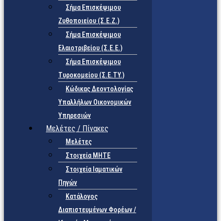
Σήμα Επισκέψιμου
Ζυθοποιείου (Σ.Ε.Ζ.)
Σήμα Επισκέψιμου
Ελαιοτριβείου (Σ.Ε.Ε.)
Σήμα Επισκέψιμου
Τυροκομείου (Σ.Ε.TY.)
Κώδικας Δεοντολογίας
Υπαλλήλων Οικονομικών
Υπηρεσιών
Μελέτες / Πίνακες
Μελέτες
Στοιχεία ΜΗΤΕ
Στοιχεία Ιαματικών
Πηγών
Κατάλογος
Διαπιστευμένων Φορέων /