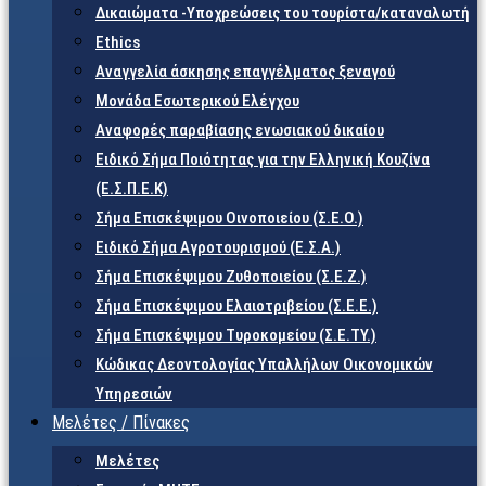
Δικαιώματα -Υποχρεώσεις του τουρίστα/καταναλωτή
Ethics
Αναγγελία άσκησης επαγγέλματος ξεναγού
Μονάδα Εσωτερικού Ελέγχου
Αναφορές παραβίασης ενωσιακού δικαίου
Ειδικό Σήμα Ποιότητας για την Ελληνική Κουζίνα
(Ε.Σ.Π.Ε.Κ)
Σήμα Επισκέψιμου Οινοποιείου (Σ.Ε.Ο.)
Ειδικό Σήμα Αγροτουρισμού (Ε.Σ.Α.)
Σήμα Επισκέψιμου Ζυθοποιείου (Σ.Ε.Ζ.)
Σήμα Επισκέψιμου Ελαιοτριβείου (Σ.Ε.Ε.)
Σήμα Επισκέψιμου Τυροκομείου (Σ.Ε.TY.)
Κώδικας Δεοντολογίας Υπαλλήλων Οικονομικών
Υπηρεσιών
Μελέτες / Πίνακες
Μελέτες