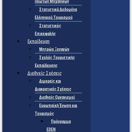
Ιδιωτών Μηχανικών
Στατιστικά Δεδομένα
Ελληνικού Τουρισμού
Στατιστικός
Επικεφαλής
Εκπαίδευση
Μητρώο Ξεναγών
Σχολές Τουριστικής
Εκπαίδευσης
Διεθνείς Σχέσεις
Διμερείς και
Διακρατικές Σχέσεις
Διεθνείς Οργανισμοί
Ευρωπαϊκή Ένωση και
Τουρισμός
Πρόγραμμα
EDEN