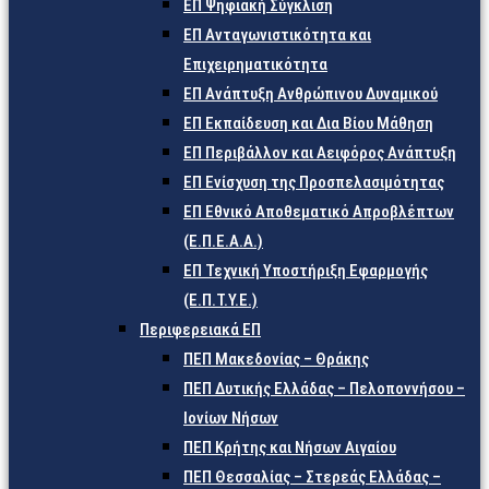
ΕΠ Ψηφιακή Σύγκλιση
ΕΠ Ανταγωνιστικότητα και
Επιχειρηματικότητα
ΕΠ Ανάπτυξη Ανθρώπινου Δυναμικού
ΕΠ Εκπαίδευση και Δια Βίου Μάθηση
ΕΠ Περιβάλλον και Αειφόρος Ανάπτυξη
ΕΠ Ενίσχυση της Προσπελασιμότητας
ΕΠ Εθνικό Αποθεματικό Απροβλέπτων
(Ε.Π.Ε.Α.Α.)
ΕΠ Τεχνική Υποστήριξη Εφαρμογής
(Ε.Π.Τ.Υ.Ε.)
Περιφερειακά ΕΠ
ΠΕΠ Μακεδονίας – Θράκης
ΠΕΠ Δυτικής Ελλάδας – Πελοποννήσου –
Ιονίων Νήσων
ΠΕΠ Κρήτης και Νήσων Αιγαίου
ΠΕΠ Θεσσαλίας – Στερεάς Ελλάδας –