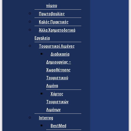
νόμου
Πρωτοβουλίες
Καλές Πρακτικές
Άλλα Χρηματοδοτικά
Εργαλεία
Τουριστικοί Λιμένες
Διαδικασία
Δημιουργίας –
Χωροθέτησης
Τουριστικού
Λιμένα
Χάρτες
Τουριστικών
Λιμένων
Interreg
BestMed