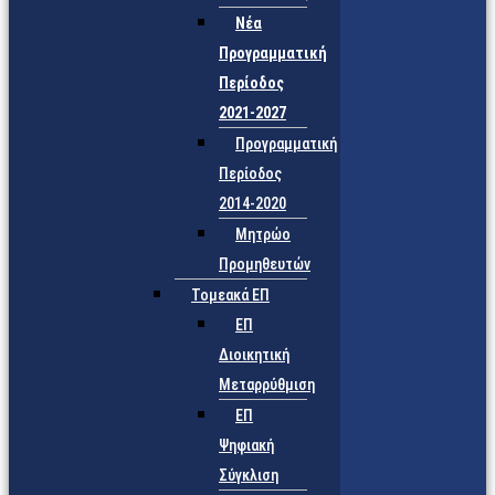
Νέα
Προγραμματική
Περίοδος
2021-2027
Προγραμματική
Περίοδος
2014-2020
Μητρώο
Προμηθευτών
Τομεακά ΕΠ
ΕΠ
Διοικητική
Μεταρρύθμιση
ΕΠ
Ψηφιακή
Σύγκλιση