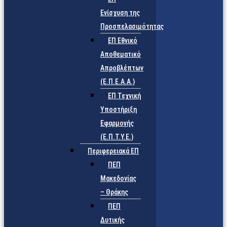
Ενίσχυση της
Προσπελασιμότητας
ΕΠ Εθνικό
Αποθεματικό
Απροβλέπτων
(Ε.Π.Ε.Α.Α.)
ΕΠ Τεχνική
Υποστήριξη
Εφαρμογής
(Ε.Π.Τ.Υ.Ε.)
Περιφερειακά ΕΠ
ΠΕΠ
Μακεδονίας
– Θράκης
ΠΕΠ
Δυτικής