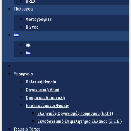
BREXIT
Πολυμέσα
Φωτογραφίες
Βίντεο
Υπουργείο
Πολιτική Ηγεσία
Οργανωτική Δομή
Όραμα και Αποστολή
Εποπτευόμενοι Φορείς
Eλληνικός Οργανισμός Τουρισμού (Ε.Ο.Τ)
Ξενοδοχειακό Επιμελητήριο Ελλάδος (Ξ.Ε.Ε.)
Γραφείο Τύπου