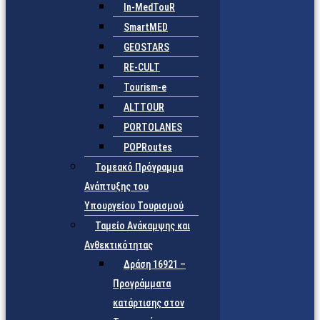
In-MedTouR
SmartMED
GEOSTARS
RE-CULT
Tourism-e
ALTTOUR
PORTOLANES
POPRoutes
Τομεακό Πρόγραμμα
Ανάπτυξης του
Υπουργείου Τουρισμού
Ταμείο Ανάκαμψης και
Ανθεκτικότητας
Δράση 16921 –
Προγράμματα
κατάρτισης στον