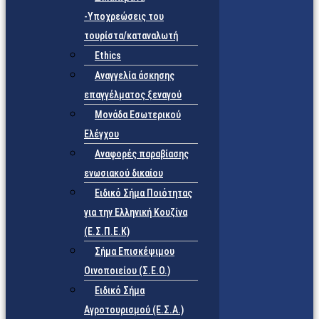
-Υποχρεώσεις του
τουρίστα/καταναλωτή
Ethics
Αναγγελία άσκησης
επαγγέλματος ξεναγού
Μονάδα Εσωτερικού
Ελέγχου
Αναφορές παραβίασης
ενωσιακού δικαίου
Ειδικό Σήμα Ποιότητας
για την Ελληνική Κουζίνα
(Ε.Σ.Π.Ε.Κ)
Σήμα Επισκέψιμου
Οινοποιείου (Σ.Ε.Ο.)
Ειδικό Σήμα
Αγροτουρισμού (Ε.Σ.Α.)