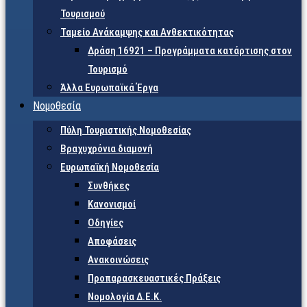
Τουρισμού
Ταμείο Ανάκαμψης και Ανθεκτικότητας
Δράση 16921 – Προγράμματα κατάρτισης στον
Τουρισμό
Άλλα Ευρωπαϊκά Έργα
Νομοθεσία
Πύλη Τουριστικής Νομοθεσίας
Βραχυχρόνια διαμονή
Ευρωπαϊκή Νομοθεσία
Συνθήκες
Κανονισμοί
Οδηγίες
Αποφάσεις
Ανακοινώσεις
Προπαρασκευαστικές Πράξεις
Νομολογία Δ.Ε.Κ.