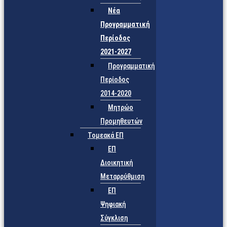
Νέα
Προγραμματική
Περίοδος
2021-2027
Προγραμματική
Περίοδος
2014-2020
Μητρώο
Προμηθευτών
Τομεακά ΕΠ
ΕΠ
Διοικητική
Μεταρρύθμιση
ΕΠ
Ψηφιακή
Σύγκλιση