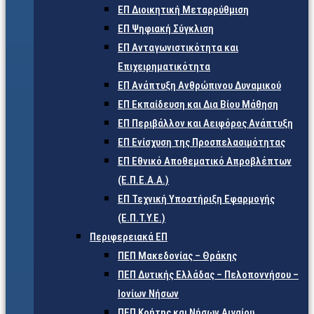
ΕΠ Διοικητική Μεταρρύθμιση
ΕΠ Ψηφιακή Σύγκλιση
ΕΠ Ανταγωνιστικότητα και
Επιχειρηματικότητα
ΕΠ Ανάπτυξη Ανθρώπινου Δυναμικού
ΕΠ Εκπαίδευση και Δια Βίου Μάθηση
ΕΠ Περιβάλλον και Αειφόρος Ανάπτυξη
ΕΠ Ενίσχυση της Προσπελασιμότητας
ΕΠ Εθνικό Αποθεματικό Απροβλέπτων
(Ε.Π.Ε.Α.Α.)
ΕΠ Τεχνική Υποστήριξη Εφαρμογής
(Ε.Π.Τ.Υ.Ε.)
Περιφερειακά ΕΠ
ΠΕΠ Μακεδονίας – Θράκης
ΠΕΠ Δυτικής Ελλάδας – Πελοποννήσου –
Ιονίων Νήσων
ΠΕΠ Κρήτης και Νήσων Αιγαίου