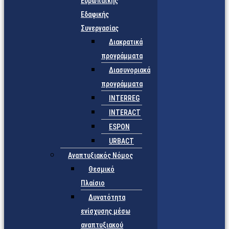
Ευρωπαϊκής
Εδαφικής
Συνεργασίας
Διακρατικά
προγράμματα
Διασυνοριακά
προγράμματα
INTERREG
INTERACT
ESPON
URBACT
Αναπτυξιακός Νόμος
Θεσμικό
Πλαίσιο
Δυνατότητα
ενίσχυσης μέσω
αναπτυξιακού