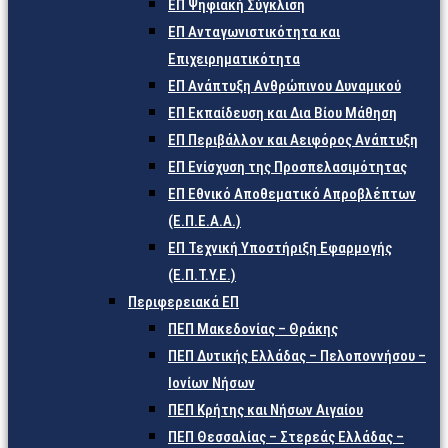
ΕΠ Ψηφιακή Σύγκλιση
ΕΠ Ανταγωνιστικότητα και
Επιχειρηματικότητα
ΕΠ Ανάπτυξη Ανθρώπινου Δυναμικού
ΕΠ Εκπαίδευση και Δια Βίου Μάθηση
ΕΠ Περιβάλλον και Αειφόρος Ανάπτυξη
ΕΠ Ενίσχυση της Προσπελασιμότητας
ΕΠ Εθνικό Αποθεματικό Απροβλέπτων
(Ε.Π.Ε.Α.Α.)
ΕΠ Τεχνική Υποστήριξη Εφαρμογής
(Ε.Π.Τ.Υ.Ε.)
Περιφερειακά ΕΠ
ΠΕΠ Μακεδονίας – Θράκης
ΠΕΠ Δυτικής Ελλάδας – Πελοποννήσου –
Ιονίων Νήσων
ΠΕΠ Κρήτης και Νήσων Αιγαίου
ΠΕΠ Θεσσαλίας – Στερεάς Ελλάδας –