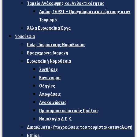
Ταμείο Ανάκαμψης και Ανθεκτικότητας
Δράση 16921 – Προγράμματα κατάρτισης στον
Τουρισμό
Άλλα Ευρωπαϊκά Έργα
Νομοθεσία
Πύλη Τουριστικής Νομοθεσίας
Βραχυχρόνια διαμονή
Ευρωπαϊκή Νομοθεσία
Συνθήκες
Κανονισμοί
Οδηγίες
Αποφάσεις
Ανακοινώσεις
Προπαρασκευαστικές Πράξεις
Νομολογία Δ.Ε.Κ.
Δικαιώματα -Υποχρεώσεις του τουρίστα/καταναλωτή
Ethics