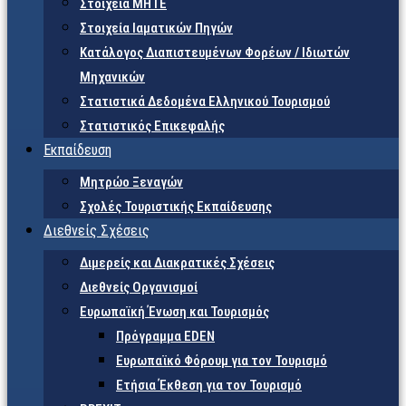
Στοιχεία ΜΗΤΕ
Στοιχεία Ιαματικών Πηγών
Κατάλογος Διαπιστευμένων Φορέων / Ιδιωτών
Μηχανικών
Στατιστικά Δεδομένα Ελληνικού Τουρισμού
Στατιστικός Επικεφαλής
Εκπαίδευση
Μητρώο Ξεναγών
Σχολές Τουριστικής Εκπαίδευσης
Διεθνείς Σχέσεις
Διμερείς και Διακρατικές Σχέσεις
Διεθνείς Οργανισμοί
Ευρωπαϊκή Ένωση και Τουρισμός
Πρόγραμμα EDEN
Ευρωπαϊκό Φόρουμ για τον Τουρισμό
Ετήσια Έκθεση για τον Τουρισμό