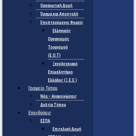
Οργανωτική Δομή
Όραμα και Αποστολή
Εποπτευόμενοι Φορείς
Eλληνικός
Οργανισμός
Τουρισμού
(Ε.Ο.Τ)
Ξενοδοχειακό
Επιμελητήριο
Ελλάδος (Ξ.Ε.Ε.)
Γραφείο Τύπου
Νέα – Ανακοινώσεις
Δελτία Τύπου
Επενδύσεις
ΕΣΠΑ
Επιτελική Δομή