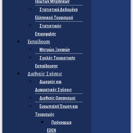
Ιδιωτών Μηχανικών
Στατιστικά Δεδομένα
Ελληνικού Τουρισμού
Στατιστικός
Επικεφαλής
Εκπαίδευση
Μητρώο Ξεναγών
Σχολές Τουριστικής
Εκπαίδευσης
Διεθνείς Σχέσεις
Διμερείς και
Διακρατικές Σχέσεις
Διεθνείς Οργανισμοί
Ευρωπαϊκή Ένωση και
Τουρισμός
Πρόγραμμα
EDEN