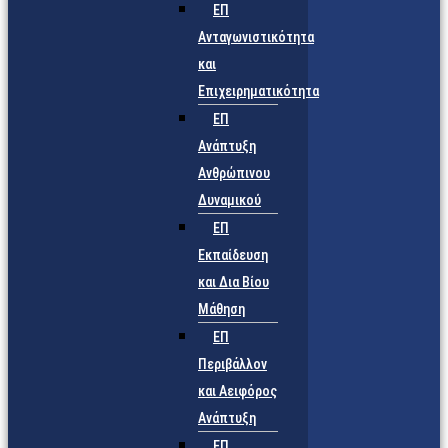
ΕΠ
Ανταγωνιστικότητα
και
Επιχειρηματικότητα
ΕΠ
Ανάπτυξη
Ανθρώπινου
Δυναμικού
ΕΠ
Εκπαίδευση
και Δια Βίου
Μάθηση
ΕΠ
Περιβάλλον
και Αειφόρος
Ανάπτυξη
ΕΠ