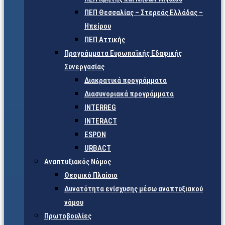
ΠΕΠ Θεσσαλίας – Στερεάς Ελλάδας –
Ηπείρου
ΠΕΠ Αττικής
Προγράμματα Ευρωπαϊκής Εδαφικής
Συνεργασίας
Διακρατικά προγράμματα
Διασυνοριακά προγράμματα
INTERREG
INTERACT
ESPON
URBACT
Αναπτυξιακός Νόμος
Θεσμικό Πλαίσιο
Δυνατότητα ενίσχυσης μέσω αναπτυξιακού
νόμου
Πρωτοβουλίες