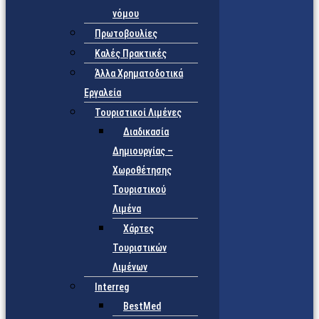
νόμου
Πρωτοβουλίες
Καλές Πρακτικές
Άλλα Χρηματοδοτικά
Εργαλεία
Τουριστικοί Λιμένες
Διαδικασία
Δημιουργίας –
Χωροθέτησης
Τουριστικού
Λιμένα
Χάρτες
Τουριστικών
Λιμένων
Interreg
BestMed