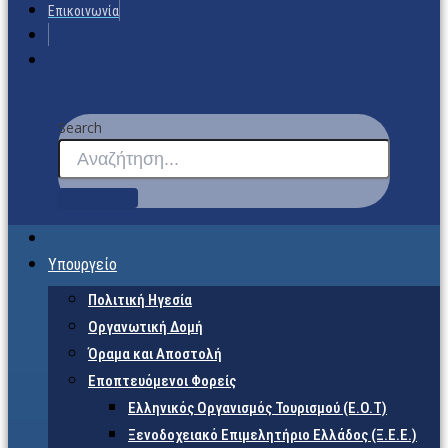
Επικοινωνία
Search
Υπουργείο
Πολιτική Ηγεσία
Οργανωτική Δομή
Όραμα και Αποστολή
Εποπτευόμενοι Φορείς
Eλληνικός Οργανισμός Τουρισμού (Ε.Ο.Τ)
Ξενοδοχειακό Επιμελητήριο Ελλάδος (Ξ.Ε.Ε.)