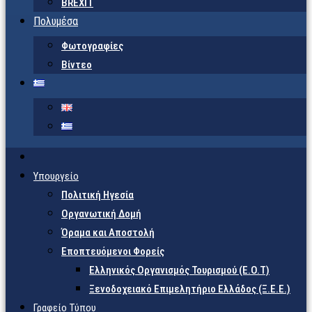
BREXIT
Πολυμέσα
Φωτογραφίες
Βίντεο
Υπουργείο
Πολιτική Ηγεσία
Οργανωτική Δομή
Όραμα και Αποστολή
Εποπτευόμενοι Φορείς
Eλληνικός Οργανισμός Τουρισμού (Ε.Ο.Τ)
Ξενοδοχειακό Επιμελητήριο Ελλάδος (Ξ.Ε.Ε.)
Γραφείο Τύπου