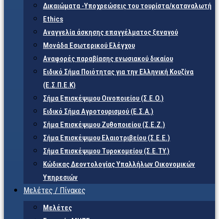
Δικαιώματα -Υποχρεώσεις του τουρίστα/καταναλωτή
Ethics
Αναγγελία άσκησης επαγγέλματος ξεναγού
Μονάδα Εσωτερικού Ελέγχου
Αναφορές παραβίασης ενωσιακού δικαίου
Ειδικό Σήμα Ποιότητας για την Ελληνική Κουζίνα
(Ε.Σ.Π.Ε.Κ)
Σήμα Επισκέψιμου Οινοποιείου (Σ.Ε.Ο.)
Ειδικό Σήμα Αγροτουρισμού (Ε.Σ.Α.)
Σήμα Επισκέψιμου Ζυθοποιείου (Σ.Ε.Ζ.)
Σήμα Επισκέψιμου Ελαιοτριβείου (Σ.Ε.Ε.)
Σήμα Επισκέψιμου Τυροκομείου (Σ.Ε.TY.)
Κώδικας Δεοντολογίας Υπαλλήλων Οικονομικών
Υπηρεσιών
Μελέτες / Πίνακες
Μελέτες