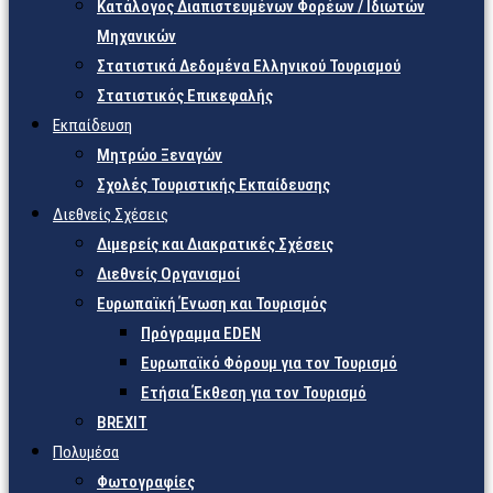
Κατάλογος Διαπιστευμένων Φορέων / Ιδιωτών
Μηχανικών
Στατιστικά Δεδομένα Ελληνικού Τουρισμού
Στατιστικός Επικεφαλής
Εκπαίδευση
Μητρώο Ξεναγών
Σχολές Τουριστικής Εκπαίδευσης
Διεθνείς Σχέσεις
Διμερείς και Διακρατικές Σχέσεις
Διεθνείς Οργανισμοί
Ευρωπαϊκή Ένωση και Τουρισμός
Πρόγραμμα EDEN
Ευρωπαϊκό Φόρουμ για τον Τουρισμό
Ετήσια Έκθεση για τον Τουρισμό
BREXIT
Πολυμέσα
Φωτογραφίες