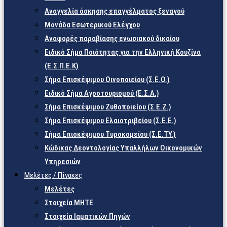
Αναγγελία άσκησης επαγγέλματος ξεναγού
Μονάδα Εσωτερικού Ελέγχου
Αναφορές παραβίασης ενωσιακού δικαίου
Ειδικό Σήμα Ποιότητας για την Ελληνική Κουζίνα
(Ε.Σ.Π.Ε.Κ)
Σήμα Επισκέψιμου Οινοποιείου (Σ.Ε.Ο.)
Ειδικό Σήμα Αγροτουρισμού (Ε.Σ.Α.)
Σήμα Επισκέψιμου Ζυθοποιείου (Σ.Ε.Ζ.)
Σήμα Επισκέψιμου Ελαιοτριβείου (Σ.Ε.Ε.)
Σήμα Επισκέψιμου Τυροκομείου (Σ.Ε.TY.)
Κώδικας Δεοντολογίας Υπαλλήλων Οικονομικών
Υπηρεσιών
Μελέτες / Πίνακες
Μελέτες
Στοιχεία ΜΗΤΕ
Στοιχεία Ιαματικών Πηγών