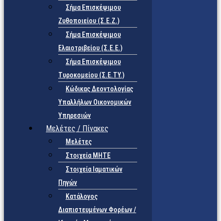
Σήμα Επισκέψιμου
Ζυθοποιείου (Σ.Ε.Ζ.)
Σήμα Επισκέψιμου
Ελαιοτριβείου (Σ.Ε.Ε.)
Σήμα Επισκέψιμου
Τυροκομείου (Σ.Ε.TY.)
Κώδικας Δεοντολογίας
Υπαλλήλων Οικονομικών
Υπηρεσιών
Μελέτες / Πίνακες
Μελέτες
Στοιχεία ΜΗΤΕ
Στοιχεία Ιαματικών
Πηγών
Κατάλογος
Διαπιστευμένων Φορέων /