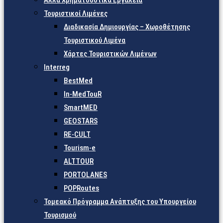
Άλλα Χρηματοδοτικά Εργαλεία
Τουριστικοί Λιμένες
Διαδικασία Δημιουργίας – Χωροθέτησης
Τουριστικού Λιμένα
Χάρτες Τουριστικών Λιμένων
Interreg
BestMed
In-MedTouR
SmartMED
GEOSTARS
RE-CULT
Tourism-e
ALTTOUR
PORTOLANES
POPRoutes
Τομεακό Πρόγραμμα Ανάπτυξης του Υπουργείου
Τουρισμού