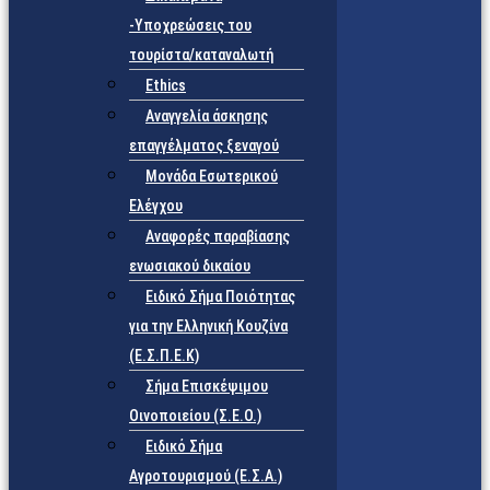
-Υποχρεώσεις του
τουρίστα/καταναλωτή
Ethics
Αναγγελία άσκησης
επαγγέλματος ξεναγού
Μονάδα Εσωτερικού
Ελέγχου
Αναφορές παραβίασης
ενωσιακού δικαίου
Ειδικό Σήμα Ποιότητας
για την Ελληνική Κουζίνα
(Ε.Σ.Π.Ε.Κ)
Σήμα Επισκέψιμου
Οινοποιείου (Σ.Ε.Ο.)
Ειδικό Σήμα
Αγροτουρισμού (Ε.Σ.Α.)