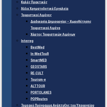
Καλές Πρακτικές
Άλλα Χρηματοδοτικά Εργαλεία
Τουριστικοί Λιμένες
Διαδικασία Δημιουργίας – Χωροθέτησης
Τουριστικού Λιμένα
Χάρτες Τουριστικών Λιμένων
Interreg
BestMed
In-MedTouR
SmartMED
GEOSTARS
RE-CULT
Tourism-e
ALTTOUR
PORTOLANES
POPRoutes
Τομεακό Πρόγραμμα Ανάπτυξης του Υπουργείου