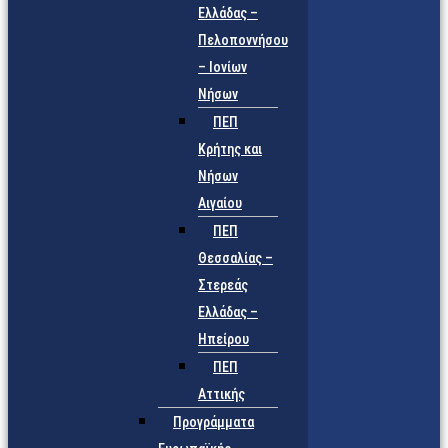
Ελλάδας –
Πελοποννήσου
– Ιονίων
Νήσων
ΠΕΠ
Κρήτης και
Νήσων
Αιγαίου
ΠΕΠ
Θεσσαλίας –
Στερεάς
Ελλάδας –
Ηπείρου
ΠΕΠ
Αττικής
Προγράμματα