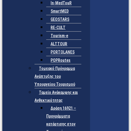
In-MedTouR
SmartMED
GEOSTARS
RE-CULT
Tourism-e
ALTTOUR
PORTOLANES
POPRoutes
Τομεακό Πρόγραμμα
Ανάπτυξης του
Υπουργείου Τουρισμού
Ταμείο Ανάκαμψης και
Ανθεκτικότητας
Δράση 16921 –
Προγράμματα
κατάρτισης στον