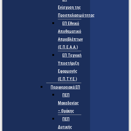
Ενίσχυση της
Προσπελασιμότητας
ΕΠ Εθνικό
Αποθεματικό
Απροβλέπτων
(Ε.Π.Ε.Α.Α.)
ΕΠ Τεχνική
Υποστήριξη
Εφαρμογής
(Ε.Π.Τ.Υ.Ε.)
Περιφερειακά ΕΠ
ΠΕΠ
Μακεδονίας
– Θράκης
ΠΕΠ
Δυτικής