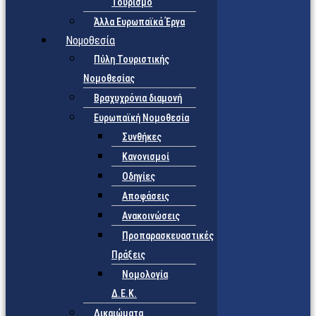
Τουρισμό
Άλλα Ευρωπαϊκά Έργα
Νομοθεσία
Πύλη Τουριστικής
Νομοθεσίας
Βραχυχρόνια διαμονή
Ευρωπαϊκή Νομοθεσία
Συνθήκες
Κανονισμοί
Οδηγίες
Αποφάσεις
Ανακοινώσεις
Προπαρασκευαστικές
Πράξεις
Νομολογία
Δ.Ε.Κ.
Δικαιώματα