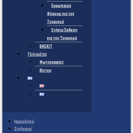
Ευρωπαϊκό
Φόρουμ για τον
Τουρισμό
Ετήσια Έκθεση
για τον Τουρισμό
BREXIT
Πολυμέσα
Φωτογραφίες
Βίντεο
Ημερολόγιο
Σύνδεσμοι