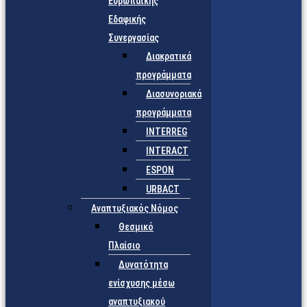
Ευρωπαϊκής
Εδαφικής
Συνεργασίας
Διακρατικά
προγράμματα
Διασυνοριακά
προγράμματα
INTERREG
INTERACT
ESPON
URBACT
Αναπτυξιακός Νόμος
Θεσμικό
Πλαίσιο
Δυνατότητα
ενίσχυσης μέσω
αναπτυξιακού