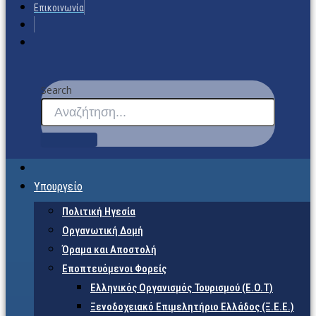
Επικοινωνία
Search
Υπουργείο
Πολιτική Ηγεσία
Οργανωτική Δομή
Όραμα και Αποστολή
Εποπτευόμενοι Φορείς
Eλληνικός Οργανισμός Τουρισμού (Ε.Ο.Τ)
Ξενοδοχειακό Επιμελητήριο Ελλάδος (Ξ.Ε.Ε.)