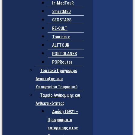
In-MedTouR
SmartMED
GEOSTARS
RE-CULT
Tourism-e
ALTTOUR
PORTOLANES
POPRoutes
Τομεακό Πρόγραμμα
Ανάπτυξης του
Υπουργείου Τουρισμού
Ταμείο Ανάκαμψης και
Ανθεκτικότητας
Δράση 16921 –
Προγράμματα
κατάρτισης στον