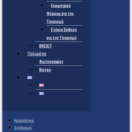
Ευρωπαϊκό
Φόρουμ για τον
Τουρισμό
Ετήσια Έκθεση
για τον Τουρισμό
BREXIT
Πολυμέσα
Φωτογραφίες
Βίντεο
Ημερολόγιο
Σύνδεσμοι