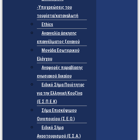
-Υποχρεώσεις του
τουρίστα/καταναλωτή
Ethics
Αναγγελία άσκησης
επαγγέλματος ξεναγού
Μονάδα Εσωτερικού
Ελέγχου
Αναφορές παραβίασης
ενωσιακού δικαίου
Ειδικό Σήμα Ποιότητας
για την Ελληνική Κουζίνα
(Ε.Σ.Π.Ε.Κ)
Σήμα Επισκέψιμου
Οινοποιείου (Σ.Ε.Ο.)
Ειδικό Σήμα
Αγροτουρισμού (Ε.Σ.Α.)