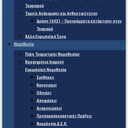
Τουρισμού
Ταμείο Ανάκαμψης και Ανθεκτικότητας
Δράση 16921 – Προγράμματα κατάρτισης στον
Τουρισμό
Άλλα Ευρωπαϊκά Έργα
Νομοθεσία
Πύλη Τουριστικής Νομοθεσίας
Βραχυχρόνια διαμονή
Ευρωπαϊκή Νομοθεσία
Συνθήκες
Κανονισμοί
Οδηγίες
Αποφάσεις
Ανακοινώσεις
Προπαρασκευαστικές Πράξεις
Νομολογία Δ.Ε.Κ.