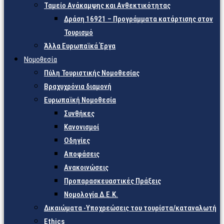
Ταμείο Ανάκαμψης και Ανθεκτικότητας
Δράση 16921 – Προγράμματα κατάρτισης στον
Τουρισμό
Άλλα Ευρωπαϊκά Έργα
Νομοθεσία
Πύλη Τουριστικής Νομοθεσίας
Βραχυχρόνια διαμονή
Ευρωπαϊκή Νομοθεσία
Συνθήκες
Κανονισμοί
Οδηγίες
Αποφάσεις
Ανακοινώσεις
Προπαρασκευαστικές Πράξεις
Νομολογία Δ.Ε.Κ.
Δικαιώματα -Υποχρεώσεις του τουρίστα/καταναλωτή
Ethics