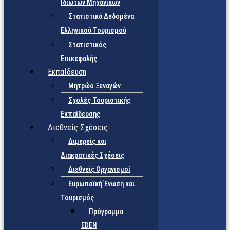
Ιδιωτών Μηχανικών
Στατιστικά Δεδομένα
Ελληνικού Τουρισμού
Στατιστικός
Επικεφαλής
Εκπαίδευση
Μητρώο Ξεναγών
Σχολές Τουριστικής
Εκπαίδευσης
Διεθνείς Σχέσεις
Διμερείς και
Διακρατικές Σχέσεις
Διεθνείς Οργανισμοί
Ευρωπαϊκή Ένωση και
Τουρισμός
Πρόγραμμα
EDEN