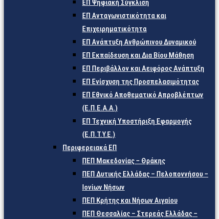
ΕΠ Ψηφιακή Σύγκλιση
ΕΠ Ανταγωνιστικότητα και
Επιχειρηματικότητα
ΕΠ Ανάπτυξη Ανθρώπινου Δυναμικού
ΕΠ Εκπαίδευση και Δια Βίου Μάθηση
ΕΠ Περιβάλλον και Αειφόρος Ανάπτυξη
ΕΠ Ενίσχυση της Προσπελασιμότητας
ΕΠ Εθνικό Αποθεματικό Απροβλέπτων
(Ε.Π.Ε.Α.Α.)
ΕΠ Τεχνική Υποστήριξη Εφαρμογής
(Ε.Π.Τ.Υ.Ε.)
Περιφερειακά ΕΠ
ΠΕΠ Μακεδονίας – Θράκης
ΠΕΠ Δυτικής Ελλάδας – Πελοποννήσου –
Ιονίων Νήσων
ΠΕΠ Κρήτης και Νήσων Αιγαίου
ΠΕΠ Θεσσαλίας – Στερεάς Ελλάδας –