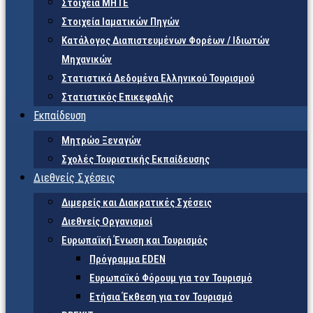
Στοιχεία ΜΗΤΕ
Στοιχεία Ιαματικών Πηγών
Κατάλογος Διαπιστευμένων Φορέων / Ιδιωτών
Μηχανικών
Στατιστικά Δεδομένα Ελληνικού Τουρισμού
Στατιστικός Επικεφαλής
Εκπαίδευση
Μητρώο Ξεναγών
Σχολές Τουριστικής Εκπαίδευσης
Διεθνείς Σχέσεις
Διμερείς και Διακρατικές Σχέσεις
Διεθνείς Οργανισμοί
Ευρωπαϊκή Ένωση και Τουρισμός
Πρόγραμμα EDEN
Ευρωπαϊκό Φόρουμ για τον Τουρισμό
Ετήσια Έκθεση για τον Τουρισμό