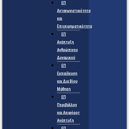
ΕΠ
Ανταγωνιστικότητα
και
Επιχειρηματικότητα
ΕΠ
Ανάπτυξη
Ανθρώπινου
Δυναμικού
ΕΠ
Εκπαίδευση
και Δια Βίου
Μάθηση
ΕΠ
Περιβάλλον
και Αειφόρος
Ανάπτυξη
ΕΠ