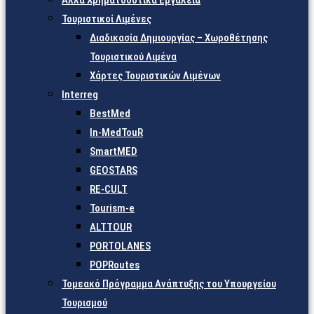
Άλλα Χρηματοδοτικά Εργαλεία
Τουριστικοί Λιμένες
Διαδικασία Δημιουργίας – Χωροθέτησης
Τουριστικού Λιμένα
Χάρτες Τουριστικών Λιμένων
Interreg
BestMed
In-MedTouR
SmartMED
GEOSTARS
RE-CULT
Tourism-e
ALTTOUR
PORTOLANES
POPRoutes
Τομεακό Πρόγραμμα Ανάπτυξης του Υπουργείου
Τουρισμού