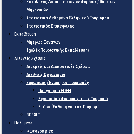
Κατάλογος Διαπιστευμένων Φορέων / Ιδιωτών
Μηχανικών
Στατιστικά Δεδομένα Ελληνικού Τουρισμού
Στατιστικός Επικεφαλής
Εκπαίδευση
Μητρώο Ξεναγών
Σχολές Τουριστικής Εκπαίδευσης
Διεθνείς Σχέσεις
Διμερείς και Διακρατικές Σχέσεις
Διεθνείς Οργανισμοί
Ευρωπαϊκή Ένωση και Τουρισμός
Πρόγραμμα EDEN
Ευρωπαϊκό Φόρουμ για τον Τουρισμό
Ετήσια Έκθεση για τον Τουρισμό
BREXIT
Πολυμέσα
Φωτογραφίες