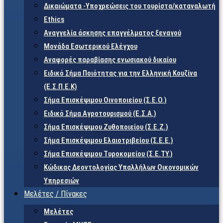
Δικαιώματα -Υποχρεώσεις του τουρίστα/καταναλωτή
Ethics
Αναγγελία άσκησης επαγγέλματος ξεναγού
Μονάδα Εσωτερικού Ελέγχου
Αναφορές παραβίασης ενωσιακού δικαίου
Ειδικό Σήμα Ποιότητας για την Ελληνική Κουζίνα
(Ε.Σ.Π.Ε.Κ)
Σήμα Επισκέψιμου Οινοποιείου (Σ.Ε.Ο.)
Ειδικό Σήμα Αγροτουρισμού (Ε.Σ.Α.)
Σήμα Επισκέψιμου Ζυθοποιείου (Σ.Ε.Ζ.)
Σήμα Επισκέψιμου Ελαιοτριβείου (Σ.Ε.Ε.)
Σήμα Επισκέψιμου Τυροκομείου (Σ.Ε.TY.)
Κώδικας Δεοντολογίας Υπαλλήλων Οικονομικών
Υπηρεσιών
Μελέτες / Πίνακες
Μελέτες