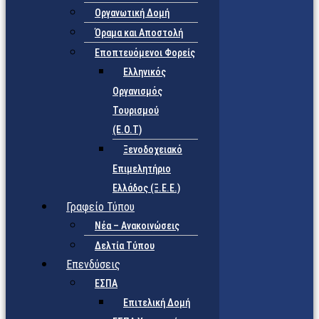
Οργανωτική Δομή
Όραμα και Αποστολή
Εποπτευόμενοι Φορείς
Eλληνικός
Οργανισμός
Τουρισμού
(Ε.Ο.Τ)
Ξενοδοχειακό
Επιμελητήριο
Ελλάδος (Ξ.Ε.Ε.)
Γραφείο Τύπου
Νέα – Ανακοινώσεις
Δελτία Τύπου
Επενδύσεις
ΕΣΠΑ
Επιτελική Δομή