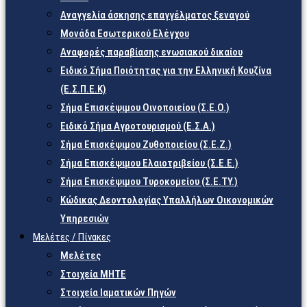
Αναγγελία άσκησης επαγγέλματος ξεναγού
Μονάδα Εσωτερικού Ελέγχου
Αναφορές παραβίασης ενωσιακού δικαίου
Ειδικό Σήμα Ποιότητας για την Ελληνική Κουζίνα
(Ε.Σ.Π.Ε.Κ)
Σήμα Επισκέψιμου Οινοποιείου (Σ.Ε.Ο.)
Ειδικό Σήμα Αγροτουρισμού (Ε.Σ.Α.)
Σήμα Επισκέψιμου Ζυθοποιείου (Σ.Ε.Ζ.)
Σήμα Επισκέψιμου Ελαιοτριβείου (Σ.Ε.Ε.)
Σήμα Επισκέψιμου Τυροκομείου (Σ.Ε.TY.)
Κώδικας Δεοντολογίας Υπαλλήλων Οικονομικών
Υπηρεσιών
Μελέτες / Πίνακες
Μελέτες
Στοιχεία ΜΗΤΕ
Στοιχεία Ιαματικών Πηγών