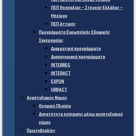
ΠΕΠ Θεσσαλίας – Στερεάς Ελλάδας –
Ηπείρου
ΠΕΠ Αττικής
Προγράμματα Ευρωπαϊκής Εδαφικής
Συνεργασίας
Διακρατικά προγράμματα
Διασυνοριακά προγράμματα
INTERREG
INTERACT
ESPON
URBACT
Αναπτυξιακός Νόμος
Θεσμικό Πλαίσιο
Δυνατότητα ενίσχυσης μέσω αναπτυξιακού
νόμου
Πρωτοβουλίες