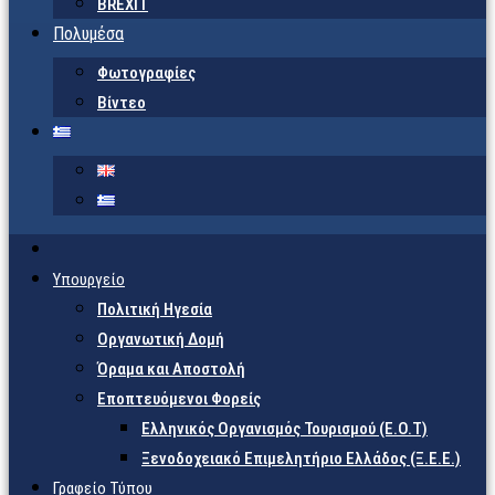
BREXIT
Πολυμέσα
Φωτογραφίες
Βίντεο
Υπουργείο
Πολιτική Ηγεσία
Οργανωτική Δομή
Όραμα και Αποστολή
Εποπτευόμενοι Φορείς
Eλληνικός Οργανισμός Τουρισμού (Ε.Ο.Τ)
Ξενοδοχειακό Επιμελητήριο Ελλάδος (Ξ.Ε.Ε.)
Γραφείο Τύπου