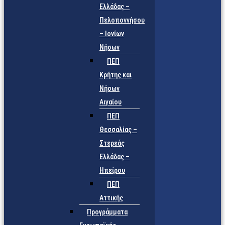
Ελλάδας –
Πελοποννήσου
– Ιονίων
Νήσων
ΠΕΠ
Κρήτης και
Νήσων
Αιγαίου
ΠΕΠ
Θεσσαλίας –
Στερεάς
Ελλάδας –
Ηπείρου
ΠΕΠ
Αττικής
Προγράμματα