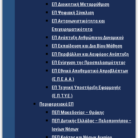
ΕΠ Διοικητική Μεταρρύθμιση
ΕΠ Ψηφιακή Σύγκλιση
ΕΠ Ανταγωνιστικότητα και
Επιχειρηματικότητα
ΕΠ Ανάπτυξη Ανθρώπινου Δυναμικού
ΕΠ Εκπαίδευση και Δια Βίου Μάθηση
ΕΠ Περιβάλλον και Αειφόρος Ανάπτυξη
ΕΠ Ενίσχυση της Προσπελασιμότητας
ΕΠ Εθνικό Αποθεματικό Απροβλέπτων
(Ε.Π.Ε.Α.Α.)
ΕΠ Τεχνική Υποστήριξη Εφαρμογής
(Ε.Π.Τ.Υ.Ε.)
Περιφερειακά ΕΠ
ΠΕΠ Μακεδονίας – Θράκης
ΠΕΠ Δυτικής Ελλάδας – Πελοποννήσου –
Ιονίων Νήσων
ΠΕΠ Κρήτης και Νήσων Αιγαίου