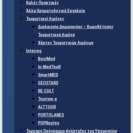
Καλές Πρακτικές
Άλλα Χρηματοδοτικά Εργαλεία
Τουριστικοί Λιμένες
Διαδικασία Δημιουργίας – Χωροθέτησης
Τουριστικού Λιμένα
Χάρτες Τουριστικών Λιμένων
Interreg
BestMed
In-MedTouR
SmartMED
GEOSTARS
RE-CULT
Tourism-e
ALTTOUR
PORTOLANES
POPRoutes
Τομεακό Πρόγραμμα Ανάπτυξης του Υπουργείου