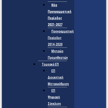
Νέα
Προγραμματική
Περίοδος
2021-2027
Προγραμματική
Περίοδος
2014-2020
Μητρώο
Προμηθευτών
Τομεακά ΕΠ
ΕΠ
Διοικητική
Μεταρρύθμιση
ΕΠ
Ψηφιακή
Σύγκλιση