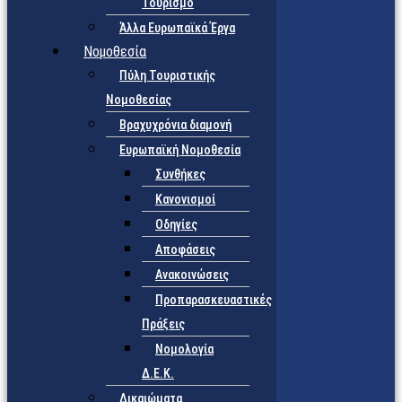
Τουρισμό
Άλλα Ευρωπαϊκά Έργα
Νομοθεσία
Πύλη Τουριστικής
Νομοθεσίας
Βραχυχρόνια διαμονή
Ευρωπαϊκή Νομοθεσία
Συνθήκες
Κανονισμοί
Οδηγίες
Αποφάσεις
Ανακοινώσεις
Προπαρασκευαστικές
Πράξεις
Νομολογία
Δ.Ε.Κ.
Δικαιώματα