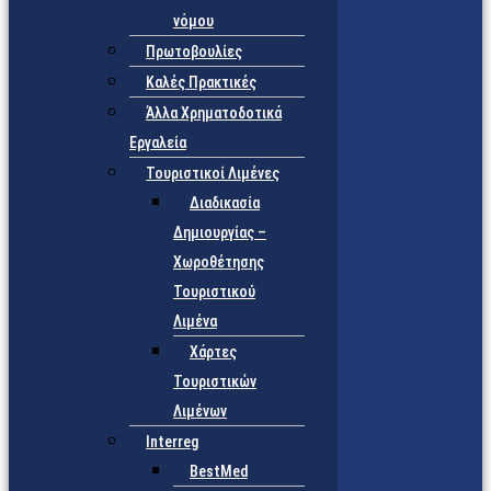
νόμου
Πρωτοβουλίες
Καλές Πρακτικές
Άλλα Χρηματοδοτικά
Εργαλεία
Τουριστικοί Λιμένες
Διαδικασία
Δημιουργίας –
Χωροθέτησης
Τουριστικού
Λιμένα
Χάρτες
Τουριστικών
Λιμένων
Interreg
BestMed