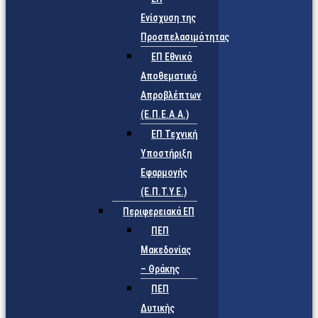
Ενίσχυση της
Προσπελασιμότητας
ΕΠ Εθνικό
Αποθεματικό
Απροβλέπτων
(Ε.Π.Ε.Α.Α.)
ΕΠ Τεχνική
Υποστήριξη
Εφαρμογής
(Ε.Π.Τ.Υ.Ε.)
Περιφερειακά ΕΠ
ΠΕΠ
Μακεδονίας
– Θράκης
ΠΕΠ
Δυτικής