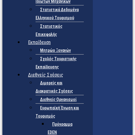
Ιδιωτών Μηχανικών
Στατιστικά Δεδομένα
Ελληνικού Τουρισμού
Στατιστικός
Επικεφαλής
Εκπαίδευση
Μητρώο Ξεναγών
Σχολές Τουριστικής
Εκπαίδευσης
Διεθνείς Σχέσεις
Διμερείς και
Διακρατικές Σχέσεις
Διεθνείς Οργανισμοί
Ευρωπαϊκή Ένωση και
Τουρισμός
Πρόγραμμα
EDEN