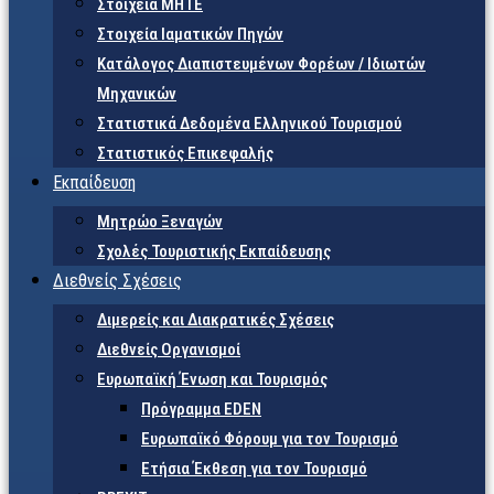
Στοιχεία ΜΗΤΕ
Στοιχεία Ιαματικών Πηγών
Κατάλογος Διαπιστευμένων Φορέων / Ιδιωτών
Μηχανικών
Στατιστικά Δεδομένα Ελληνικού Τουρισμού
Στατιστικός Επικεφαλής
Εκπαίδευση
Μητρώο Ξεναγών
Σχολές Τουριστικής Εκπαίδευσης
Διεθνείς Σχέσεις
Διμερείς και Διακρατικές Σχέσεις
Διεθνείς Οργανισμοί
Ευρωπαϊκή Ένωση και Τουρισμός
Πρόγραμμα EDEN
Ευρωπαϊκό Φόρουμ για τον Τουρισμό
Ετήσια Έκθεση για τον Τουρισμό