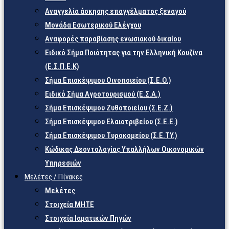
Αναγγελία άσκησης επαγγέλματος ξεναγού
Μονάδα Εσωτερικού Ελέγχου
Αναφορές παραβίασης ενωσιακού δικαίου
Ειδικό Σήμα Ποιότητας για την Ελληνική Κουζίνα
(Ε.Σ.Π.Ε.Κ)
Σήμα Επισκέψιμου Οινοποιείου (Σ.Ε.Ο.)
Ειδικό Σήμα Αγροτουρισμού (Ε.Σ.Α.)
Σήμα Επισκέψιμου Ζυθοποιείου (Σ.Ε.Ζ.)
Σήμα Επισκέψιμου Ελαιοτριβείου (Σ.Ε.Ε.)
Σήμα Επισκέψιμου Τυροκομείου (Σ.Ε.TY.)
Κώδικας Δεοντολογίας Υπαλλήλων Οικονομικών
Υπηρεσιών
Μελέτες / Πίνακες
Μελέτες
Στοιχεία ΜΗΤΕ
Στοιχεία Ιαματικών Πηγών