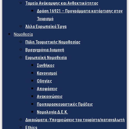
Ταμείο Ανάκαμψης και Ανθεκτικότητας
Δράση 16921 – Προγράμματα κατάρτισης στον
Τουρισμό
Άλλα Ευρωπαϊκά Έργα
Νομοθεσία
Πύλη Τουριστικής Νομοθεσίας
Βραχυχρόνια διαμονή
Ευρωπαϊκή Νομοθεσία
Συνθήκες
Κανονισμοί
Οδηγίες
Αποφάσεις
Ανακοινώσεις
Προπαρασκευαστικές Πράξεις
Νομολογία Δ.Ε.Κ.
Δικαιώματα -Υποχρεώσεις του τουρίστα/καταναλωτή
Ethics