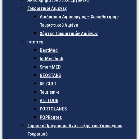
Άλλα Χρηματοδοτικά Εργαλεία
Τουριστικοί Λιμένες
Διαδικασία Δημιουργίας – Χωροθέτησης
Τουριστικού Λιμένα
Χάρτες Τουριστικών Λιμένων
Interreg
BestMed
In-MedTouR
SmartMED
GEOSTARS
RE-CULT
Tourism-e
ALTTOUR
PORTOLANES
POPRoutes
Τομεακό Πρόγραμμα Ανάπτυξης του Υπουργείου
Τουρισμού