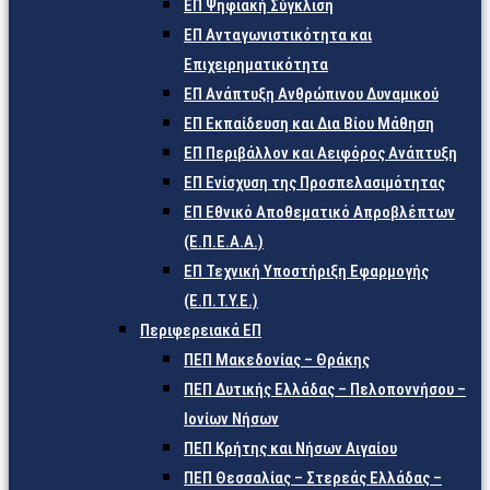
ΕΠ Ψηφιακή Σύγκλιση
ΕΠ Ανταγωνιστικότητα και
Επιχειρηματικότητα
ΕΠ Ανάπτυξη Ανθρώπινου Δυναμικού
ΕΠ Εκπαίδευση και Δια Βίου Μάθηση
ΕΠ Περιβάλλον και Αειφόρος Ανάπτυξη
ΕΠ Ενίσχυση της Προσπελασιμότητας
ΕΠ Εθνικό Αποθεματικό Απροβλέπτων
(Ε.Π.Ε.Α.Α.)
ΕΠ Τεχνική Υποστήριξη Εφαρμογής
(Ε.Π.Τ.Υ.Ε.)
Περιφερειακά ΕΠ
ΠΕΠ Μακεδονίας – Θράκης
ΠΕΠ Δυτικής Ελλάδας – Πελοποννήσου –
Ιονίων Νήσων
ΠΕΠ Κρήτης και Νήσων Αιγαίου
ΠΕΠ Θεσσαλίας – Στερεάς Ελλάδας –