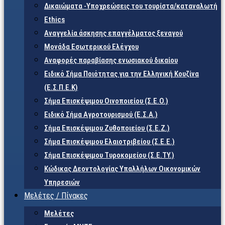
Δικαιώματα -Υποχρεώσεις του τουρίστα/καταναλωτή
Ethics
Αναγγελία άσκησης επαγγέλματος ξεναγού
Μονάδα Εσωτερικού Ελέγχου
Αναφορές παραβίασης ενωσιακού δικαίου
Ειδικό Σήμα Ποιότητας για την Ελληνική Κουζίνα
(Ε.Σ.Π.Ε.Κ)
Σήμα Επισκέψιμου Οινοποιείου (Σ.Ε.Ο.)
Ειδικό Σήμα Αγροτουρισμού (Ε.Σ.Α.)
Σήμα Επισκέψιμου Ζυθοποιείου (Σ.Ε.Ζ.)
Σήμα Επισκέψιμου Ελαιοτριβείου (Σ.Ε.Ε.)
Σήμα Επισκέψιμου Τυροκομείου (Σ.Ε.TY.)
Κώδικας Δεοντολογίας Υπαλλήλων Οικονομικών
Υπηρεσιών
Μελέτες / Πίνακες
Μελέτες