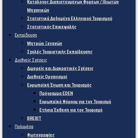
Κατάλογος Διαπιστευμένων Φορέων / Ιδιωτών
Μηχανικών
Στατιστικά Δεδομένα Ελληνικού Τουρισμού
Στατιστικός Επικεφαλής
Εκπαίδευση
Μητρώο Ξεναγών
Σχολές Τουριστικής Εκπαίδευσης
Διεθνείς Σχέσεις
Διμερείς και Διακρατικές Σχέσεις
Διεθνείς Οργανισμοί
Ευρωπαϊκή Ένωση και Τουρισμός
Πρόγραμμα EDEN
Ευρωπαϊκό Φόρουμ για τον Τουρισμό
Ετήσια Έκθεση για τον Τουρισμό
BREXIT
Πολυμέσα
Φωτογραφίες