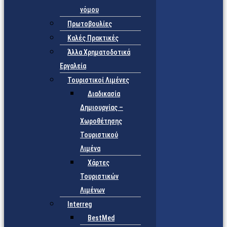
νόμου
Πρωτοβουλίες
Καλές Πρακτικές
Άλλα Χρηματοδοτικά
Εργαλεία
Τουριστικοί Λιμένες
Διαδικασία
Δημιουργίας –
Χωροθέτησης
Τουριστικού
Λιμένα
Χάρτες
Τουριστικών
Λιμένων
Interreg
BestMed