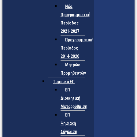
Νέα
Προγραμματική
Περίοδος
2021-2027
Προγραμματική
Περίοδος
2014-2020
Μητρώο
Προμηθευτών
Τομεακά ΕΠ
ΕΠ
Διοικητική
Μεταρρύθμιση
ΕΠ
Ψηφιακή
Σύγκλιση