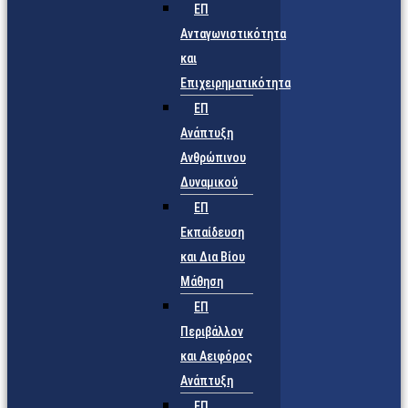
ΕΠ
Ανταγωνιστικότητα
και
Επιχειρηματικότητα
ΕΠ
Ανάπτυξη
Ανθρώπινου
Δυναμικού
ΕΠ
Εκπαίδευση
και Δια Βίου
Μάθηση
ΕΠ
Περιβάλλον
και Αειφόρος
Ανάπτυξη
ΕΠ