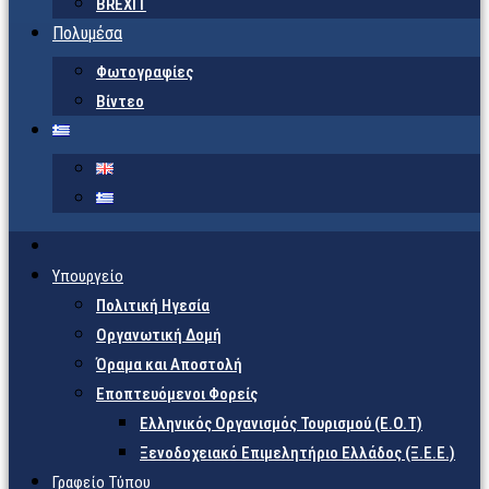
BREXIT
Πολυμέσα
Φωτογραφίες
Βίντεο
Υπουργείο
Πολιτική Ηγεσία
Οργανωτική Δομή
Όραμα και Αποστολή
Εποπτευόμενοι Φορείς
Eλληνικός Οργανισμός Τουρισμού (Ε.Ο.Τ)
Ξενοδοχειακό Επιμελητήριο Ελλάδος (Ξ.Ε.Ε.)
Γραφείο Τύπου