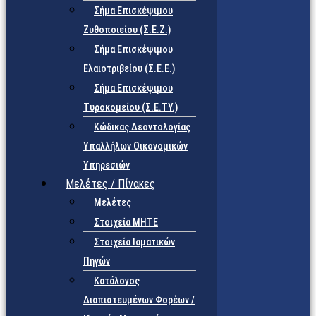
Σήμα Επισκέψιμου
Ζυθοποιείου (Σ.Ε.Ζ.)
Σήμα Επισκέψιμου
Ελαιοτριβείου (Σ.Ε.Ε.)
Σήμα Επισκέψιμου
Τυροκομείου (Σ.Ε.TY.)
Κώδικας Δεοντολογίας
Υπαλλήλων Οικονομικών
Υπηρεσιών
Μελέτες / Πίνακες
Μελέτες
Στοιχεία ΜΗΤΕ
Στοιχεία Ιαματικών
Πηγών
Κατάλογος
Διαπιστευμένων Φορέων /