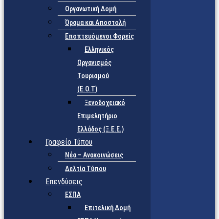
Οργανωτική Δομή
Όραμα και Αποστολή
Εποπτευόμενοι Φορείς
Eλληνικός
Οργανισμός
Τουρισμού
(Ε.Ο.Τ)
Ξενοδοχειακό
Επιμελητήριο
Ελλάδος (Ξ.Ε.Ε.)
Γραφείο Τύπου
Νέα – Ανακοινώσεις
Δελτία Τύπου
Επενδύσεις
ΕΣΠΑ
Επιτελική Δομή