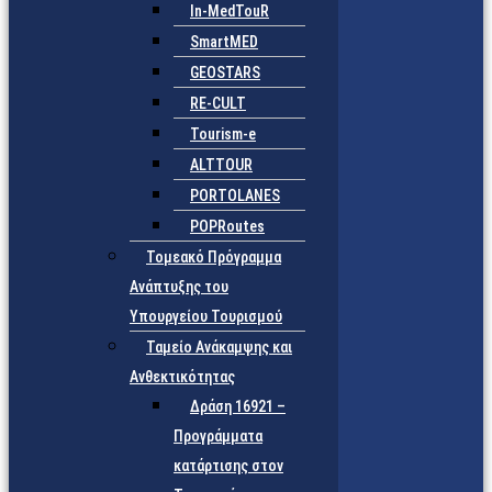
In-MedTouR
SmartMED
GEOSTARS
RE-CULT
Tourism-e
ALTTOUR
PORTOLANES
POPRoutes
Τομεακό Πρόγραμμα
Ανάπτυξης του
Υπουργείου Τουρισμού
Ταμείο Ανάκαμψης και
Ανθεκτικότητας
Δράση 16921 –
Προγράμματα
κατάρτισης στον