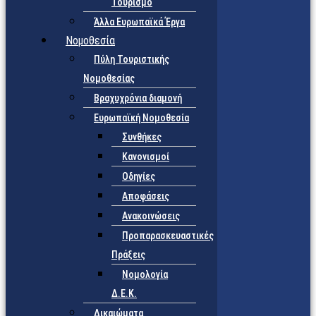
Τουρισμό
Άλλα Ευρωπαϊκά Έργα
Νομοθεσία
Πύλη Τουριστικής
Νομοθεσίας
Βραχυχρόνια διαμονή
Ευρωπαϊκή Νομοθεσία
Συνθήκες
Κανονισμοί
Οδηγίες
Αποφάσεις
Ανακοινώσεις
Προπαρασκευαστικές
Πράξεις
Νομολογία
Δ.Ε.Κ.
Δικαιώματα