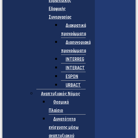
Ευρωπαϊκής
Εδαφικής
Συνεργασίας
Διακρατικά
προγράμματα
Διασυνοριακά
προγράμματα
INTERREG
INTERACT
ESPON
URBACT
Αναπτυξιακός Νόμος
Θεσμικό
Πλαίσιο
Δυνατότητα
ενίσχυσης μέσω
αναπτυξιακού