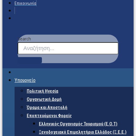
Επικοινωνία
Search
Υπουργείο
Πολιτική Ηγεσία
Οργανωτική Δομή
Όραμα και Αποστολή
Εποπτευόμενοι Φορείς
Eλληνικός Οργανισμός Τουρισμού (Ε.Ο.Τ)
Ξενοδοχειακό Επιμελητήριο Ελλάδος (Ξ.Ε.Ε.)