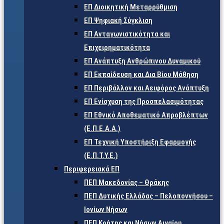
ΕΠ Διοικητική Μεταρρύθμιση
ΕΠ Ψηφιακή Σύγκλιση
ΕΠ Ανταγωνιστικότητα και
Επιχειρηματικότητα
ΕΠ Ανάπτυξη Ανθρώπινου Δυναμικού
ΕΠ Εκπαίδευση και Δια Βίου Μάθηση
ΕΠ Περιβάλλον και Αειφόρος Ανάπτυξη
ΕΠ Ενίσχυση της Προσπελασιμότητας
ΕΠ Εθνικό Αποθεματικό Απροβλέπτων
(Ε.Π.Ε.Α.Α.)
ΕΠ Τεχνική Υποστήριξη Εφαρμογής
(Ε.Π.Τ.Υ.Ε.)
Περιφερειακά ΕΠ
ΠΕΠ Μακεδονίας – Θράκης
ΠΕΠ Δυτικής Ελλάδας – Πελοποννήσου –
Ιονίων Νήσων
ΠΕΠ Κρήτης και Νήσων Αιγαίου