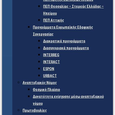
ΠΕΠ Θεσσαλίας – Στερεάς Ελλάδας –
Ηπείρου
ΠΕΠ Αττικής
Προγράμματα Ευρωπαϊκής Εδαφικής
Συνεργασίας
Διακρατικά προγράμματα
Διασυνοριακά προγράμματα
INTERREG
INTERACT
ESPON
URBACT
Αναπτυξιακός Νόμος
Θεσμικό Πλαίσιο
Δυνατότητα ενίσχυσης μέσω αναπτυξιακού
νόμου
Πρωτοβουλίες