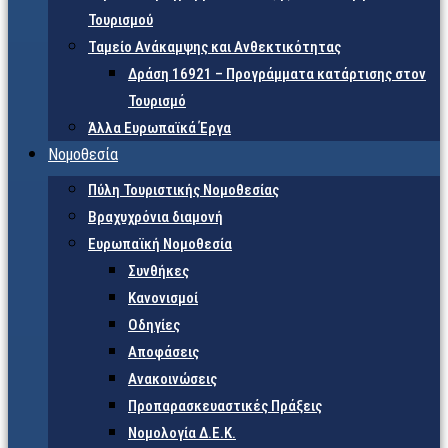
Τουρισμού
Ταμείο Ανάκαμψης και Ανθεκτικότητας
Δράση 16921 – Προγράμματα κατάρτισης στον
Τουρισμό
Άλλα Ευρωπαϊκά Έργα
Νομοθεσία
Πύλη Τουριστικής Νομοθεσίας
Βραχυχρόνια διαμονή
Ευρωπαϊκή Νομοθεσία
Συνθήκες
Κανονισμοί
Οδηγίες
Αποφάσεις
Ανακοινώσεις
Προπαρασκευαστικές Πράξεις
Νομολογία Δ.Ε.Κ.