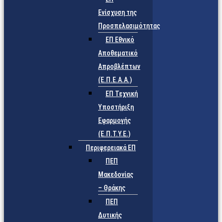
Ενίσχυση της
Προσπελασιμότητας
ΕΠ Εθνικό
Αποθεματικό
Απροβλέπτων
(Ε.Π.Ε.Α.Α.)
ΕΠ Τεχνική
Υποστήριξη
Εφαρμογής
(Ε.Π.Τ.Υ.Ε.)
Περιφερειακά ΕΠ
ΠΕΠ
Μακεδονίας
– Θράκης
ΠΕΠ
Δυτικής