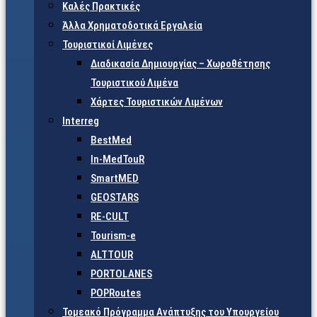
Καλές Πρακτικές
Άλλα Χρηματοδοτικά Εργαλεία
Τουριστικοί Λιμένες
Διαδικασία Δημιουργίας – Χωροθέτησης
Τουριστικού Λιμένα
Χάρτες Τουριστικών Λιμένων
Interreg
BestMed
In-MedTouR
SmartMED
GEOSTARS
RE-CULT
Tourism-e
ALTTOUR
PORTOLANES
POPRoutes
Τομεακό Πρόγραμμα Ανάπτυξης του Υπουργείου