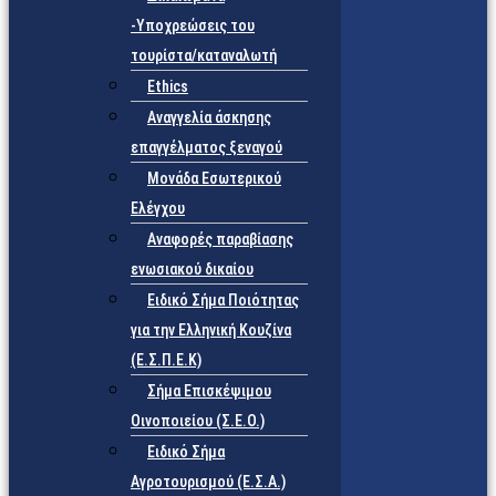
-Υποχρεώσεις του
τουρίστα/καταναλωτή
Ethics
Αναγγελία άσκησης
επαγγέλματος ξεναγού
Μονάδα Εσωτερικού
Ελέγχου
Αναφορές παραβίασης
ενωσιακού δικαίου
Ειδικό Σήμα Ποιότητας
για την Ελληνική Κουζίνα
(Ε.Σ.Π.Ε.Κ)
Σήμα Επισκέψιμου
Οινοποιείου (Σ.Ε.Ο.)
Ειδικό Σήμα
Αγροτουρισμού (Ε.Σ.Α.)