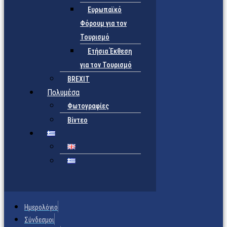
Ευρωπαϊκό
Φόρουμ για τον
Τουρισμό
Ετήσια Έκθεση
για τον Τουρισμό
BREXIT
Πολυμέσα
Φωτογραφίες
Βίντεο
Ημερολόγιο
Σύνδεσμοι