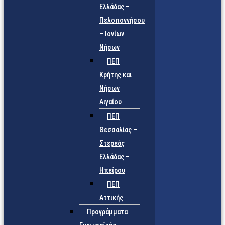
Ελλάδας –
Πελοποννήσου
– Ιονίων
Νήσων
ΠΕΠ
Κρήτης και
Νήσων
Αιγαίου
ΠΕΠ
Θεσσαλίας –
Στερεάς
Ελλάδας –
Ηπείρου
ΠΕΠ
Αττικής
Προγράμματα