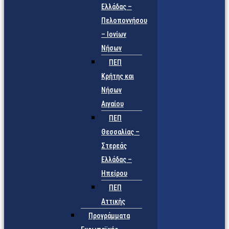
Ελλάδας –
Πελοποννήσου
– Ιονίων
Νήσων
ΠΕΠ
Κρήτης και
Νήσων
Αιγαίου
ΠΕΠ
Θεσσαλίας –
Στερεάς
Ελλάδας –
Ηπείρου
ΠΕΠ
Αττικής
Προγράμματα