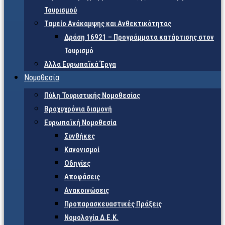
Τουρισμού
Ταμείο Ανάκαμψης και Ανθεκτικότητας
Δράση 16921 – Προγράμματα κατάρτισης στον
Τουρισμό
Άλλα Ευρωπαϊκά Έργα
Νομοθεσία
Πύλη Τουριστικής Νομοθεσίας
Βραχυχρόνια διαμονή
Ευρωπαϊκή Νομοθεσία
Συνθήκες
Κανονισμοί
Οδηγίες
Αποφάσεις
Ανακοινώσεις
Προπαρασκευαστικές Πράξεις
Νομολογία Δ.Ε.Κ.