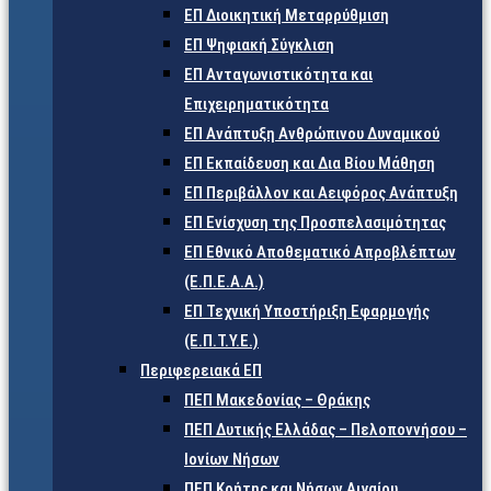
ΕΠ Διοικητική Μεταρρύθμιση
ΕΠ Ψηφιακή Σύγκλιση
ΕΠ Ανταγωνιστικότητα και
Επιχειρηματικότητα
ΕΠ Ανάπτυξη Ανθρώπινου Δυναμικού
ΕΠ Εκπαίδευση και Δια Βίου Μάθηση
ΕΠ Περιβάλλον και Αειφόρος Ανάπτυξη
ΕΠ Ενίσχυση της Προσπελασιμότητας
ΕΠ Εθνικό Αποθεματικό Απροβλέπτων
(Ε.Π.Ε.Α.Α.)
ΕΠ Τεχνική Υποστήριξη Εφαρμογής
(Ε.Π.Τ.Υ.Ε.)
Περιφερειακά ΕΠ
ΠΕΠ Μακεδονίας – Θράκης
ΠΕΠ Δυτικής Ελλάδας – Πελοποννήσου –
Ιονίων Νήσων
ΠΕΠ Κρήτης και Νήσων Αιγαίου