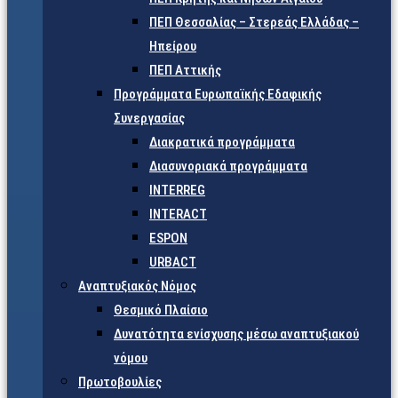
ΠΕΠ Θεσσαλίας – Στερεάς Ελλάδας –
Ηπείρου
ΠΕΠ Αττικής
Προγράμματα Ευρωπαϊκής Εδαφικής
Συνεργασίας
Διακρατικά προγράμματα
Διασυνοριακά προγράμματα
INTERREG
INTERACT
ESPON
URBACT
Αναπτυξιακός Νόμος
Θεσμικό Πλαίσιο
Δυνατότητα ενίσχυσης μέσω αναπτυξιακού
νόμου
Πρωτοβουλίες