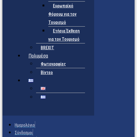
Ευρωπαϊκό
Φόρουμ για τον
Τουρισμό
Ετήσια Έκθεση
για τον Τουρισμό
BREXIT
Πολυμέσα
Φωτογραφίες
Βίντεο
Ημερολόγιο
Σύνδεσμοι