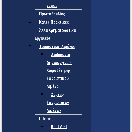
νόμου
Πρωτοβουλίες
Καλές Πρακτικές
Άλλα Χρηματοδοτικά
Εργαλεία
Τουριστικοί Λιμένες
Διαδικασία
Δημιουργίας –
Χωροθέτησης
Τουριστικού
Λιμένα
Χάρτες
Τουριστικών
Λιμένων
Interreg
BestMed