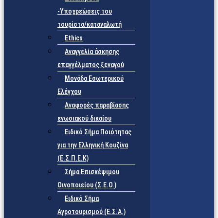
-Υποχρεώσεις του
τουρίστα/καταναλωτή
Ethics
Αναγγελία άσκησης
επαγγέλματος ξεναγού
Μονάδα Εσωτερικού
Ελέγχου
Αναφορές παραβίασης
ενωσιακού δικαίου
Ειδικό Σήμα Ποιότητας
για την Ελληνική Κουζίνα
(Ε.Σ.Π.Ε.Κ)
Σήμα Επισκέψιμου
Οινοποιείου (Σ.Ε.Ο.)
Ειδικό Σήμα
Αγροτουρισμού (Ε.Σ.Α.)