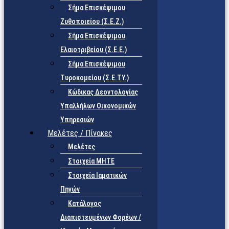
Σήμα Επισκέψιμου
Ζυθοποιείου (Σ.Ε.Ζ.)
Σήμα Επισκέψιμου
Ελαιοτριβείου (Σ.Ε.Ε.)
Σήμα Επισκέψιμου
Τυροκομείου (Σ.Ε.TY.)
Κώδικας Δεοντολογίας
Υπαλλήλων Οικονομικών
Υπηρεσιών
Μελέτες / Πίνακες
Μελέτες
Στοιχεία ΜΗΤΕ
Στοιχεία Ιαματικών
Πηγών
Κατάλογος
Διαπιστευμένων Φορέων /