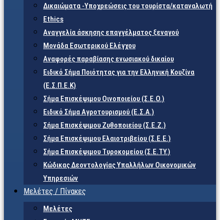
Δικαιώματα -Υποχρεώσεις του τουρίστα/καταναλωτή
Ethics
Αναγγελία άσκησης επαγγέλματος ξεναγού
Μονάδα Εσωτερικού Ελέγχου
Αναφορές παραβίασης ενωσιακού δικαίου
Ειδικό Σήμα Ποιότητας για την Ελληνική Κουζίνα
(Ε.Σ.Π.Ε.Κ)
Σήμα Επισκέψιμου Οινοποιείου (Σ.Ε.Ο.)
Ειδικό Σήμα Αγροτουρισμού (Ε.Σ.Α.)
Σήμα Επισκέψιμου Ζυθοποιείου (Σ.Ε.Ζ.)
Σήμα Επισκέψιμου Ελαιοτριβείου (Σ.Ε.Ε.)
Σήμα Επισκέψιμου Τυροκομείου (Σ.Ε.TY.)
Κώδικας Δεοντολογίας Υπαλλήλων Οικονομικών
Υπηρεσιών
Μελέτες / Πίνακες
Μελέτες