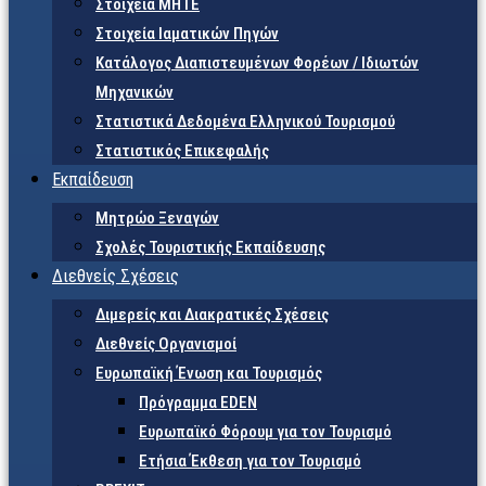
Στοιχεία ΜΗΤΕ
Στοιχεία Ιαματικών Πηγών
Κατάλογος Διαπιστευμένων Φορέων / Ιδιωτών
Μηχανικών
Στατιστικά Δεδομένα Ελληνικού Τουρισμού
Στατιστικός Επικεφαλής
Εκπαίδευση
Μητρώο Ξεναγών
Σχολές Τουριστικής Εκπαίδευσης
Διεθνείς Σχέσεις
Διμερείς και Διακρατικές Σχέσεις
Διεθνείς Οργανισμοί
Ευρωπαϊκή Ένωση και Τουρισμός
Πρόγραμμα EDEN
Ευρωπαϊκό Φόρουμ για τον Τουρισμό
Ετήσια Έκθεση για τον Τουρισμό