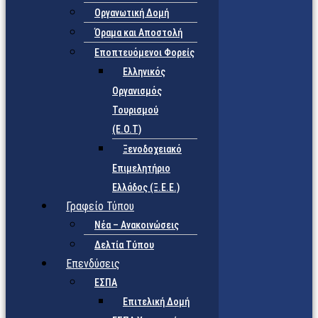
Οργανωτική Δομή
Όραμα και Αποστολή
Εποπτευόμενοι Φορείς
Eλληνικός
Οργανισμός
Τουρισμού
(Ε.Ο.Τ)
Ξενοδοχειακό
Επιμελητήριο
Ελλάδος (Ξ.Ε.Ε.)
Γραφείο Τύπου
Νέα – Ανακοινώσεις
Δελτία Τύπου
Επενδύσεις
ΕΣΠΑ
Επιτελική Δομή