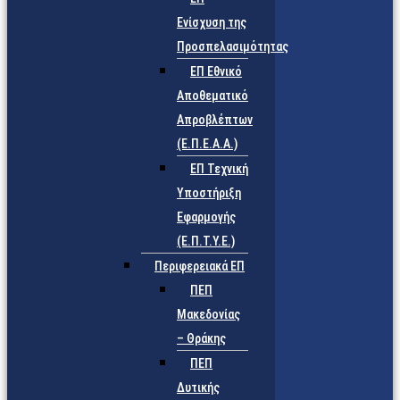
Ενίσχυση της
Προσπελασιμότητας
ΕΠ Εθνικό
Αποθεματικό
Απροβλέπτων
(Ε.Π.Ε.Α.Α.)
ΕΠ Τεχνική
Υποστήριξη
Εφαρμογής
(Ε.Π.Τ.Υ.Ε.)
Περιφερειακά ΕΠ
ΠΕΠ
Μακεδονίας
– Θράκης
ΠΕΠ
Δυτικής