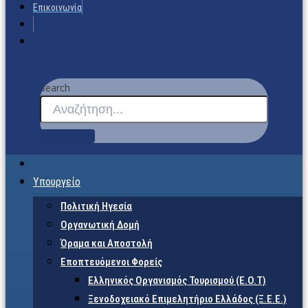
Επικοινωνία
Search
Υπουργείο
Πολιτική Ηγεσία
Οργανωτική Δομή
Όραμα και Αποστολή
Εποπτευόμενοι Φορείς
Eλληνικός Οργανισμός Τουρισμού (Ε.Ο.Τ)
Ξενοδοχειακό Επιμελητήριο Ελλάδος (Ξ.Ε.Ε.)