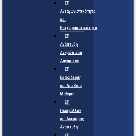
ΕΠ
Ανταγωνιστικότητα
και
Επιχειρηματικότητα
ΕΠ
Ανάπτυξη
Ανθρώπινου
Δυναμικού
ΕΠ
Εκπαίδευση
και Δια Βίου
Μάθηση
ΕΠ
Περιβάλλον
και Αειφόρος
Ανάπτυξη
ΕΠ