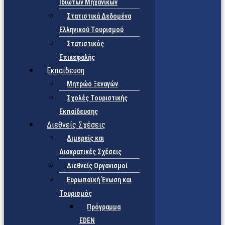
Ιδιωτών Μηχανικών
Στατιστικά Δεδομένα
Ελληνικού Τουρισμού
Στατιστικός
Επικεφαλής
Εκπαίδευση
Μητρώο Ξεναγών
Σχολές Τουριστικής
Εκπαίδευσης
Διεθνείς Σχέσεις
Διμερείς και
Διακρατικές Σχέσεις
Διεθνείς Οργανισμοί
Ευρωπαϊκή Ένωση και
Τουρισμός
Πρόγραμμα
EDEN