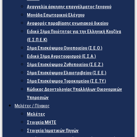
Αναγγελία άσκησης επαγγέλματος ξεναγού
Μονάδα Εσωτερικού Ελέγχου
Αναφορές παραβίασης ενωσιακού δικαίου
Ειδικό Σήμα Ποιότητας για την Ελληνική Κουζίνα
(Ε.Σ.Π.Ε.Κ)
Σήμα Επισκέψιμου Οινοποιείου (Σ.Ε.Ο.)
Ειδικό Σήμα Αγροτουρισμού (Ε.Σ.Α.)
Σήμα Επισκέψιμου Ζυθοποιείου (Σ.Ε.Ζ.)
Σήμα Επισκέψιμου Ελαιοτριβείου (Σ.Ε.Ε.)
Σήμα Επισκέψιμου Τυροκομείου (Σ.Ε.TY.)
Κώδικας Δεοντολογίας Υπαλλήλων Οικονομικών
Υπηρεσιών
Μελέτες / Πίνακες
Μελέτες
Στοιχεία ΜΗΤΕ
Στοιχεία Ιαματικών Πηγών