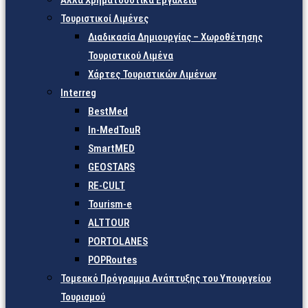
Άλλα Χρηματοδοτικά Εργαλεία
Τουριστικοί Λιμένες
Διαδικασία Δημιουργίας – Χωροθέτησης
Τουριστικού Λιμένα
Χάρτες Τουριστικών Λιμένων
Interreg
BestMed
In-MedTouR
SmartMED
GEOSTARS
RE-CULT
Tourism-e
ALTTOUR
PORTOLANES
POPRoutes
Τομεακό Πρόγραμμα Ανάπτυξης του Υπουργείου
Τουρισμού