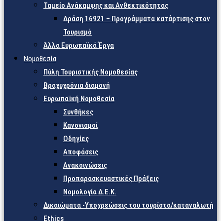
Ταμείο Ανάκαμψης και Ανθεκτικότητας
Δράση 16921 – Προγράμματα κατάρτισης στον
Τουρισμό
Άλλα Ευρωπαϊκά Έργα
Νομοθεσία
Πύλη Τουριστικής Νομοθεσίας
Βραχυχρόνια διαμονή
Ευρωπαϊκή Νομοθεσία
Συνθήκες
Κανονισμοί
Οδηγίες
Αποφάσεις
Ανακοινώσεις
Προπαρασκευαστικές Πράξεις
Νομολογία Δ.Ε.Κ.
Δικαιώματα -Υποχρεώσεις του τουρίστα/καταναλωτή
Ethics