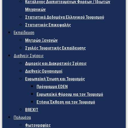
Κατάλογος Διαπιστευμένων Φορέων / Ιδιωτών
Μηχανικών
Στατιστικά Δεδομένα Ελληνικού Τουρισμού
Στατιστικός Επικεφαλής
Εκπαίδευση
Μητρώο Ξεναγών
Σχολές Τουριστικής Εκπαίδευσης
Διεθνείς Σχέσεις
Διμερείς και Διακρατικές Σχέσεις
Διεθνείς Οργανισμοί
Ευρωπαϊκή Ένωση και Τουρισμός
Πρόγραμμα EDEN
Ευρωπαϊκό Φόρουμ για τον Τουρισμό
Ετήσια Έκθεση για τον Τουρισμό
BREXIT
Πολυμέσα
Φωτογραφίες