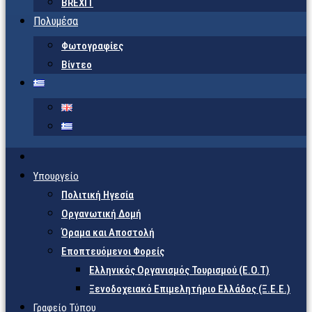
BREXIT
Πολυμέσα
Φωτογραφίες
Βίντεο
Υπουργείο
Πολιτική Ηγεσία
Οργανωτική Δομή
Όραμα και Αποστολή
Εποπτευόμενοι Φορείς
Eλληνικός Οργανισμός Τουρισμού (Ε.Ο.Τ)
Ξενοδοχειακό Επιμελητήριο Ελλάδος (Ξ.Ε.Ε.)
Γραφείο Τύπου