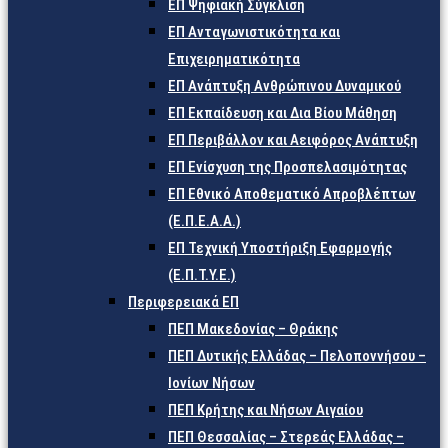
ΕΠ Ψηφιακή Σύγκλιση
ΕΠ Ανταγωνιστικότητα και
Επιχειρηματικότητα
ΕΠ Ανάπτυξη Ανθρώπινου Δυναμικού
ΕΠ Εκπαίδευση και Δια Βίου Μάθηση
ΕΠ Περιβάλλον και Αειφόρος Ανάπτυξη
ΕΠ Ενίσχυση της Προσπελασιμότητας
ΕΠ Εθνικό Αποθεματικό Απροβλέπτων
(Ε.Π.Ε.Α.Α.)
ΕΠ Τεχνική Υποστήριξη Εφαρμογής
(Ε.Π.Τ.Υ.Ε.)
Περιφερειακά ΕΠ
ΠΕΠ Μακεδονίας – Θράκης
ΠΕΠ Δυτικής Ελλάδας – Πελοποννήσου –
Ιονίων Νήσων
ΠΕΠ Κρήτης και Νήσων Αιγαίου
ΠΕΠ Θεσσαλίας – Στερεάς Ελλάδας –