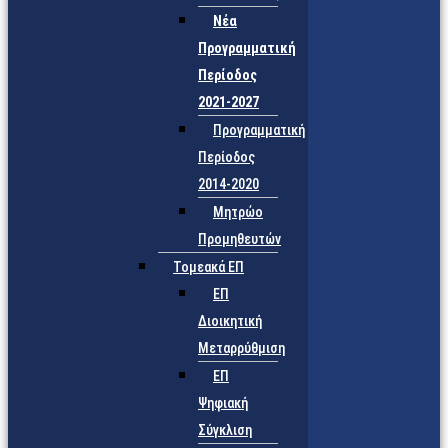
Νέα
Προγραμματική
Περίοδος
2021-2027
Προγραμματική
Περίοδος
2014-2020
Μητρώο
Προμηθευτών
Τομεακά ΕΠ
ΕΠ
Διοικητική
Μεταρρύθμιση
ΕΠ
Ψηφιακή
Σύγκλιση