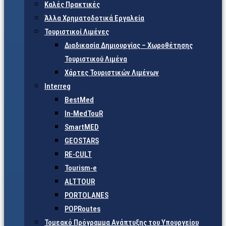
Καλές Πρακτικές
Άλλα Χρηματοδοτικά Εργαλεία
Τουριστικοί Λιμένες
Διαδικασία Δημιουργίας – Χωροθέτησης
Τουριστικού Λιμένα
Χάρτες Τουριστικών Λιμένων
Interreg
BestMed
In-MedTouR
SmartMED
GEOSTARS
RE-CULT
Tourism-e
ALTTOUR
PORTOLANES
POPRoutes
Τομεακό Πρόγραμμα Ανάπτυξης του Υπουργείου