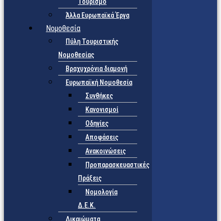
Τουρισμό
Άλλα Ευρωπαϊκά Έργα
Νομοθεσία
Πύλη Τουριστικής
Νομοθεσίας
Βραχυχρόνια διαμονή
Ευρωπαϊκή Νομοθεσία
Συνθήκες
Κανονισμοί
Οδηγίες
Αποφάσεις
Ανακοινώσεις
Προπαρασκευαστικές
Πράξεις
Νομολογία
Δ.Ε.Κ.
Δικαιώματα