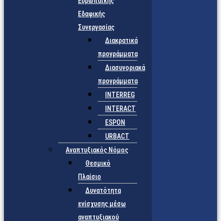
Ευρωπαϊκής
Εδαφικής
Συνεργασίας
Διακρατικά
προγράμματα
Διασυνοριακά
προγράμματα
INTERREG
INTERACT
ESPON
URBACT
Αναπτυξιακός Νόμος
Θεσμικό
Πλαίσιο
Δυνατότητα
ενίσχυσης μέσω
αναπτυξιακού