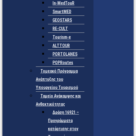
In-MedTouR
SmartMED
GEOSTARS
RE-CULT
Tourism-e
ALTTOUR
PORTOLANES
POPRoutes
Τομεακό Πρόγραμμα
Ανάπτυξης του
Υπουργείου Τουρισμού
Ταμείο Ανάκαμψης και
Ανθεκτικότητας
Δράση 16921 –
Προγράμματα
κατάρτισης στον