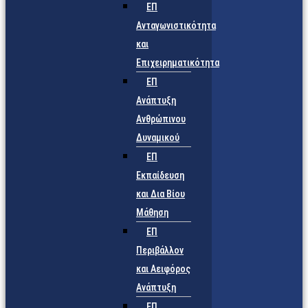
ΕΠ
Ανταγωνιστικότητα
και
Επιχειρηματικότητα
ΕΠ
Ανάπτυξη
Ανθρώπινου
Δυναμικού
ΕΠ
Εκπαίδευση
και Δια Βίου
Μάθηση
ΕΠ
Περιβάλλον
και Αειφόρος
Ανάπτυξη
ΕΠ