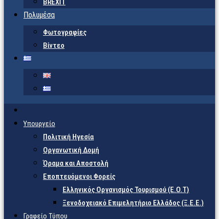
BREXIT
Πολυμέσα
Φωτογραφίες
Βίντεο
Υπουργείο
Πολιτική Ηγεσία
Οργανωτική Δομή
Όραμα και Αποστολή
Εποπτευόμενοι Φορείς
Eλληνικός Οργανισμός Τουρισμού (Ε.Ο.Τ)
Ξενοδοχειακό Επιμελητήριο Ελλάδος (Ξ.Ε.Ε.)
Γραφείο Τύπου