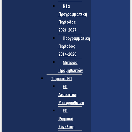
Νέα
Προγραμματική
Περίοδος
2021-2027
Προγραμματική
Περίοδος
2014-2020
Μητρώο
Προμηθευτών
Τομεακά ΕΠ
ΕΠ
Διοικητική
Μεταρρύθμιση
ΕΠ
Ψηφιακή
Σύγκλιση