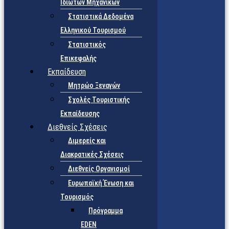
Ιδιωτών Μηχανικών
Στατιστικά Δεδομένα
Ελληνικού Τουρισμού
Στατιστικός
Επικεφαλής
Εκπαίδευση
Μητρώο Ξεναγών
Σχολές Τουριστικής
Εκπαίδευσης
Διεθνείς Σχέσεις
Διμερείς και
Διακρατικές Σχέσεις
Διεθνείς Οργανισμοί
Ευρωπαϊκή Ένωση και
Τουρισμός
Πρόγραμμα
EDEN