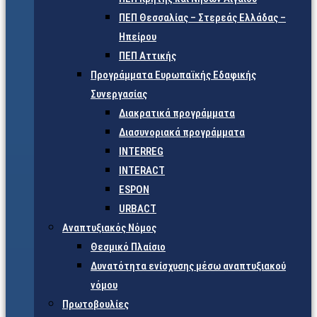
ΠΕΠ Θεσσαλίας – Στερεάς Ελλάδας –
Ηπείρου
ΠΕΠ Αττικής
Προγράμματα Ευρωπαϊκής Εδαφικής
Συνεργασίας
Διακρατικά προγράμματα
Διασυνοριακά προγράμματα
INTERREG
INTERACT
ESPON
URBACT
Αναπτυξιακός Νόμος
Θεσμικό Πλαίσιο
Δυνατότητα ενίσχυσης μέσω αναπτυξιακού
νόμου
Πρωτοβουλίες