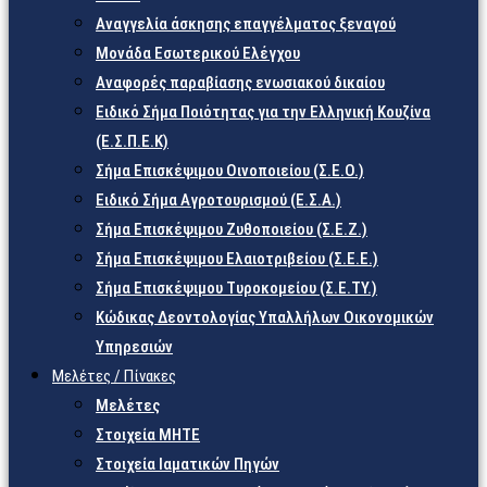
Αναγγελία άσκησης επαγγέλματος ξεναγού
Μονάδα Εσωτερικού Ελέγχου
Αναφορές παραβίασης ενωσιακού δικαίου
Ειδικό Σήμα Ποιότητας για την Ελληνική Κουζίνα
(Ε.Σ.Π.Ε.Κ)
Σήμα Επισκέψιμου Οινοποιείου (Σ.Ε.Ο.)
Ειδικό Σήμα Αγροτουρισμού (Ε.Σ.Α.)
Σήμα Επισκέψιμου Ζυθοποιείου (Σ.Ε.Ζ.)
Σήμα Επισκέψιμου Ελαιοτριβείου (Σ.Ε.Ε.)
Σήμα Επισκέψιμου Τυροκομείου (Σ.Ε.TY.)
Κώδικας Δεοντολογίας Υπαλλήλων Οικονομικών
Υπηρεσιών
Μελέτες / Πίνακες
Μελέτες
Στοιχεία ΜΗΤΕ
Στοιχεία Ιαματικών Πηγών