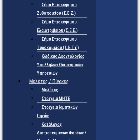
Σήμα Επισκέψιμου
Ζυθοποιείου (Σ.Ε.Ζ.)
Σήμα Επισκέψιμου
Ελαιοτριβείου (Σ.Ε.Ε.)
Σήμα Επισκέψιμου
Τυροκομείου (Σ.Ε.TY.)
Κώδικας Δεοντολογίας
Υπαλλήλων Οικονομικών
Υπηρεσιών
Μελέτες / Πίνακες
Μελέτες
Στοιχεία ΜΗΤΕ
Στοιχεία Ιαματικών
Πηγών
Κατάλογος
Διαπιστευμένων Φορέων /