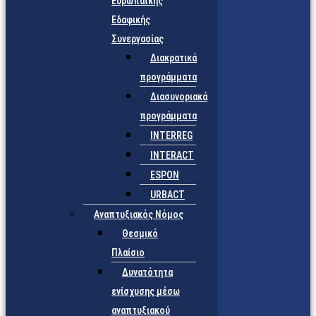
Ευρωπαϊκής
Εδαφικής
Συνεργασίας
Διακρατικά
προγράμματα
Διασυνοριακά
προγράμματα
INTERREG
INTERACT
ESPON
URBACT
Αναπτυξιακός Νόμος
Θεσμικό
Πλαίσιο
Δυνατότητα
ενίσχυσης μέσω
αναπτυξιακού