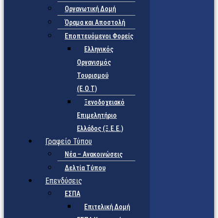
Οργανωτική Δομή
Όραμα και Αποστολή
Εποπτευόμενοι Φορείς
Eλληνικός
Οργανισμός
Τουρισμού
(Ε.Ο.Τ)
Ξενοδοχειακό
Επιμελητήριο
Ελλάδος (Ξ.Ε.Ε.)
Γραφείο Τύπου
Νέα – Ανακοινώσεις
Δελτία Τύπου
Επενδύσεις
ΕΣΠΑ
Επιτελική Δομή