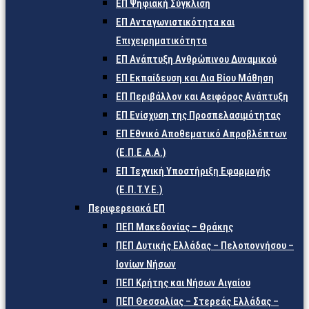
ΕΠ Ψηφιακή Σύγκλιση
ΕΠ Ανταγωνιστικότητα και
Επιχειρηματικότητα
ΕΠ Ανάπτυξη Ανθρώπινου Δυναμικού
ΕΠ Εκπαίδευση και Δια Βίου Μάθηση
ΕΠ Περιβάλλον και Αειφόρος Ανάπτυξη
ΕΠ Ενίσχυση της Προσπελασιμότητας
ΕΠ Εθνικό Αποθεματικό Απροβλέπτων
(Ε.Π.Ε.Α.Α.)
ΕΠ Τεχνική Υποστήριξη Εφαρμογής
(Ε.Π.Τ.Υ.Ε.)
Περιφερειακά ΕΠ
ΠΕΠ Μακεδονίας – Θράκης
ΠΕΠ Δυτικής Ελλάδας – Πελοποννήσου –
Ιονίων Νήσων
ΠΕΠ Κρήτης και Νήσων Αιγαίου
ΠΕΠ Θεσσαλίας – Στερεάς Ελλάδας –