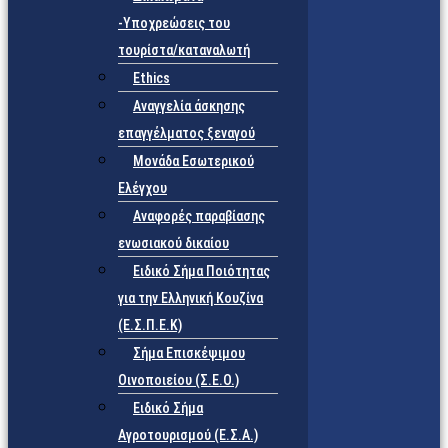
-Υποχρεώσεις του
τουρίστα/καταναλωτή
Ethics
Αναγγελία άσκησης
επαγγέλματος ξεναγού
Μονάδα Εσωτερικού
Ελέγχου
Αναφορές παραβίασης
ενωσιακού δικαίου
Ειδικό Σήμα Ποιότητας
για την Ελληνική Κουζίνα
(Ε.Σ.Π.Ε.Κ)
Σήμα Επισκέψιμου
Οινοποιείου (Σ.Ε.Ο.)
Ειδικό Σήμα
Αγροτουρισμού (Ε.Σ.Α.)