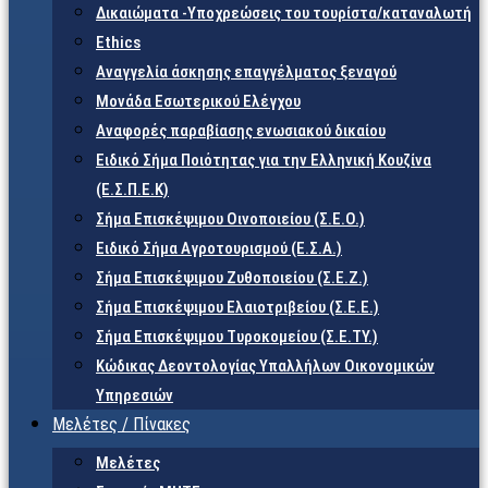
Δικαιώματα -Υποχρεώσεις του τουρίστα/καταναλωτή
Ethics
Αναγγελία άσκησης επαγγέλματος ξεναγού
Μονάδα Εσωτερικού Ελέγχου
Αναφορές παραβίασης ενωσιακού δικαίου
Ειδικό Σήμα Ποιότητας για την Ελληνική Κουζίνα
(Ε.Σ.Π.Ε.Κ)
Σήμα Επισκέψιμου Οινοποιείου (Σ.Ε.Ο.)
Ειδικό Σήμα Αγροτουρισμού (Ε.Σ.Α.)
Σήμα Επισκέψιμου Ζυθοποιείου (Σ.Ε.Ζ.)
Σήμα Επισκέψιμου Ελαιοτριβείου (Σ.Ε.Ε.)
Σήμα Επισκέψιμου Τυροκομείου (Σ.Ε.TY.)
Κώδικας Δεοντολογίας Υπαλλήλων Οικονομικών
Υπηρεσιών
Μελέτες / Πίνακες
Μελέτες