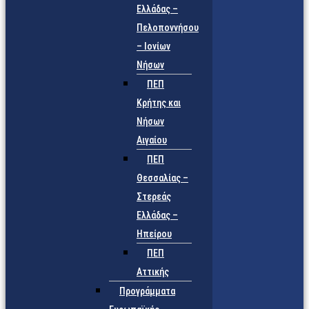
Ελλάδας –
Πελοποννήσου
– Ιονίων
Νήσων
ΠΕΠ
Κρήτης και
Νήσων
Αιγαίου
ΠΕΠ
Θεσσαλίας –
Στερεάς
Ελλάδας –
Ηπείρου
ΠΕΠ
Αττικής
Προγράμματα