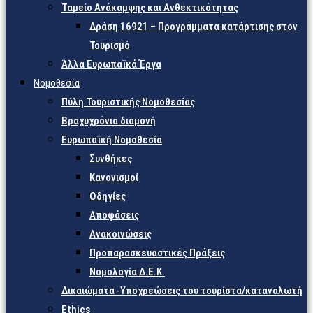
Ταμείο Ανάκαμψης και Ανθεκτικότητας
Δράση 16921 – Προγράμματα κατάρτισης στον
Τουρισμό
Άλλα Ευρωπαϊκά Έργα
Νομοθεσία
Πύλη Τουριστικής Νομοθεσίας
Βραχυχρόνια διαμονή
Ευρωπαϊκή Νομοθεσία
Συνθήκες
Κανονισμοί
Οδηγίες
Αποφάσεις
Ανακοινώσεις
Προπαρασκευαστικές Πράξεις
Νομολογία Δ.Ε.Κ.
Δικαιώματα -Υποχρεώσεις του τουρίστα/καταναλωτή
Ethics