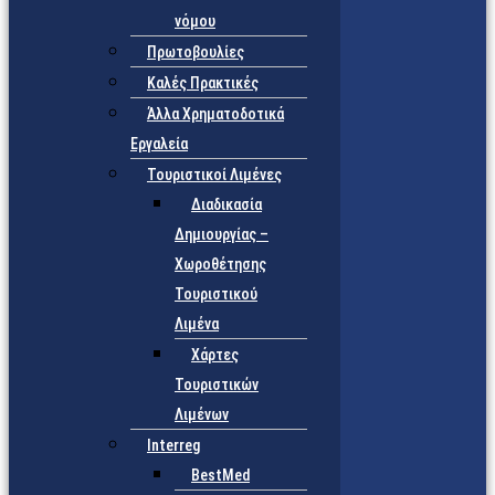
νόμου
Πρωτοβουλίες
Καλές Πρακτικές
Άλλα Χρηματοδοτικά
Εργαλεία
Τουριστικοί Λιμένες
Διαδικασία
Δημιουργίας –
Χωροθέτησης
Τουριστικού
Λιμένα
Χάρτες
Τουριστικών
Λιμένων
Interreg
BestMed