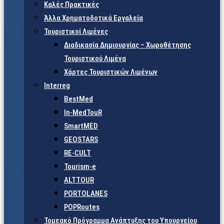
Καλές Πρακτικές
Άλλα Χρηματοδοτικά Εργαλεία
Τουριστικοί Λιμένες
Διαδικασία Δημιουργίας – Χωροθέτησης
Τουριστικού Λιμένα
Χάρτες Τουριστικών Λιμένων
Interreg
BestMed
In-MedTouR
SmartMED
GEOSTARS
RE-CULT
Tourism-e
ALTTOUR
PORTOLANES
POPRoutes
Τομεακό Πρόγραμμα Ανάπτυξης του Υπουργείου