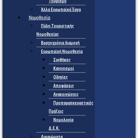
Τουρισμό
Άλλα Ευρωπαϊκά Έργα
Νομοθεσία
Πύλη Τουριστικής
Νομοθεσίας
Βραχυχρόνια διαμονή
Ευρωπαϊκή Νομοθεσία
Συνθήκες
Κανονισμοί
Οδηγίες
Αποφάσεις
Ανακοινώσεις
Προπαρασκευαστικές
Πράξεις
Νομολογία
Δ.Ε.Κ.
Δικαιώματα