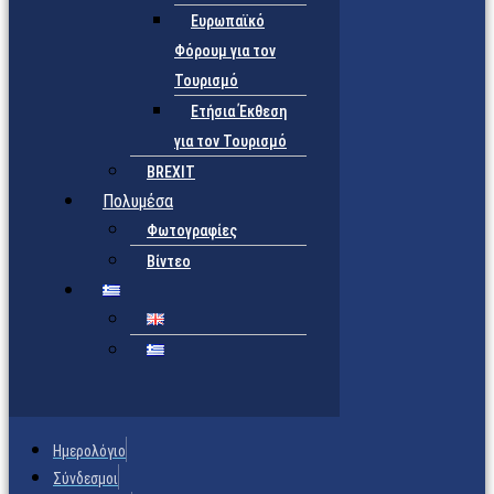
Ευρωπαϊκό
Φόρουμ για τον
Τουρισμό
Ετήσια Έκθεση
για τον Τουρισμό
BREXIT
Πολυμέσα
Φωτογραφίες
Βίντεο
Ημερολόγιο
Σύνδεσμοι