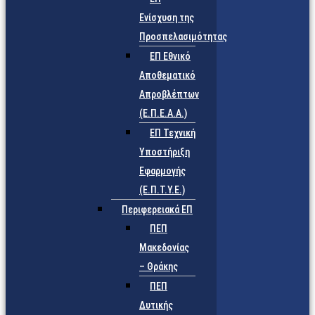
Ενίσχυση της
Προσπελασιμότητας
ΕΠ Εθνικό
Αποθεματικό
Απροβλέπτων
(Ε.Π.Ε.Α.Α.)
ΕΠ Τεχνική
Υποστήριξη
Εφαρμογής
(Ε.Π.Τ.Υ.Ε.)
Περιφερειακά ΕΠ
ΠΕΠ
Μακεδονίας
– Θράκης
ΠΕΠ
Δυτικής