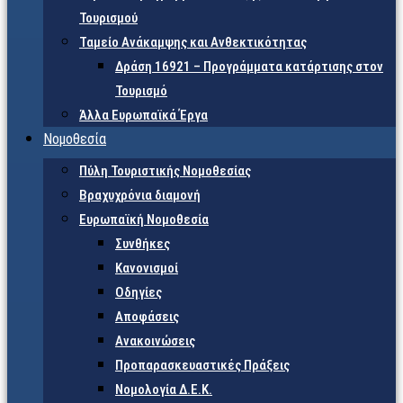
Τουρισμού
Ταμείο Ανάκαμψης και Ανθεκτικότητας
Δράση 16921 – Προγράμματα κατάρτισης στον
Τουρισμό
Άλλα Ευρωπαϊκά Έργα
Νομοθεσία
Πύλη Τουριστικής Νομοθεσίας
Βραχυχρόνια διαμονή
Ευρωπαϊκή Νομοθεσία
Συνθήκες
Κανονισμοί
Οδηγίες
Αποφάσεις
Ανακοινώσεις
Προπαρασκευαστικές Πράξεις
Νομολογία Δ.Ε.Κ.