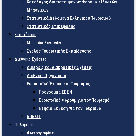
Κατάλογος Διαπιστευμένων Φορέων / Ιδιωτών
Μηχανικών
Στατιστικά Δεδομένα Ελληνικού Τουρισμού
Στατιστικός Επικεφαλής
Εκπαίδευση
Μητρώο Ξεναγών
Σχολές Τουριστικής Εκπαίδευσης
Διεθνείς Σχέσεις
Διμερείς και Διακρατικές Σχέσεις
Διεθνείς Οργανισμοί
Ευρωπαϊκή Ένωση και Τουρισμός
Πρόγραμμα EDEN
Ευρωπαϊκό Φόρουμ για τον Τουρισμό
Ετήσια Έκθεση για τον Τουρισμό
BREXIT
Πολυμέσα
Φωτογραφίες