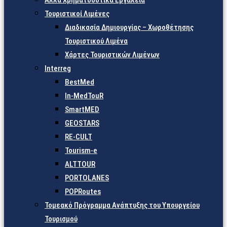
Άλλα Χρηματοδοτικά Εργαλεία
Τουριστικοί Λιμένες
Διαδικασία Δημιουργίας – Χωροθέτησης
Τουριστικού Λιμένα
Χάρτες Τουριστικών Λιμένων
Interreg
BestMed
In-MedTouR
SmartMED
GEOSTARS
RE-CULT
Tourism-e
ALTTOUR
PORTOLANES
POPRoutes
Τομεακό Πρόγραμμα Ανάπτυξης του Υπουργείου
Τουρισμού