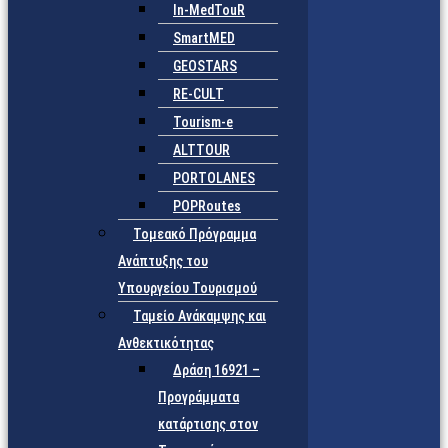
In-MedTouR
SmartMED
GEOSTARS
RE-CULT
Tourism-e
ALTTOUR
PORTOLANES
POPRoutes
Τομεακό Πρόγραμμα
Ανάπτυξης του
Υπουργείου Τουρισμού
Ταμείο Ανάκαμψης και
Ανθεκτικότητας
Δράση 16921 –
Προγράμματα
κατάρτισης στον