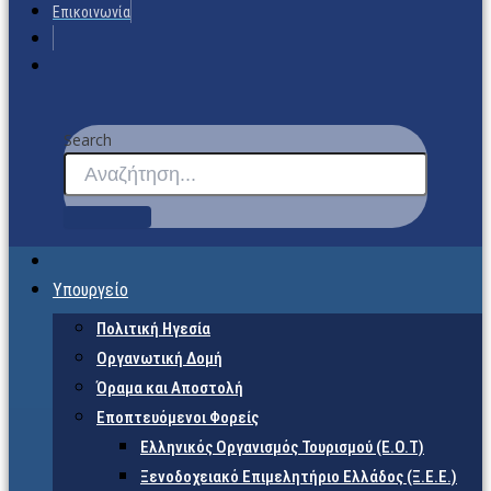
Επικοινωνία
Search
Υπουργείο
Πολιτική Ηγεσία
Οργανωτική Δομή
Όραμα και Αποστολή
Εποπτευόμενοι Φορείς
Eλληνικός Οργανισμός Τουρισμού (Ε.Ο.Τ)
Ξενοδοχειακό Επιμελητήριο Ελλάδος (Ξ.Ε.Ε.)