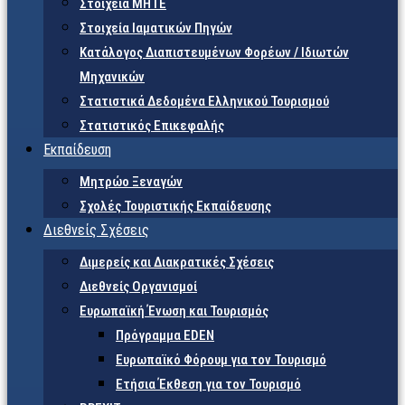
Στοιχεία ΜΗΤΕ
Στοιχεία Ιαματικών Πηγών
Κατάλογος Διαπιστευμένων Φορέων / Ιδιωτών
Μηχανικών
Στατιστικά Δεδομένα Ελληνικού Τουρισμού
Στατιστικός Επικεφαλής
Εκπαίδευση
Μητρώο Ξεναγών
Σχολές Τουριστικής Εκπαίδευσης
Διεθνείς Σχέσεις
Διμερείς και Διακρατικές Σχέσεις
Διεθνείς Οργανισμοί
Ευρωπαϊκή Ένωση και Τουρισμός
Πρόγραμμα EDEN
Ευρωπαϊκό Φόρουμ για τον Τουρισμό
Ετήσια Έκθεση για τον Τουρισμό