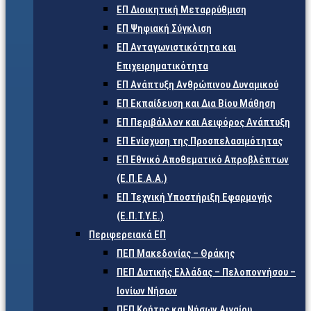
ΕΠ Διοικητική Μεταρρύθμιση
ΕΠ Ψηφιακή Σύγκλιση
ΕΠ Ανταγωνιστικότητα και
Επιχειρηματικότητα
ΕΠ Ανάπτυξη Ανθρώπινου Δυναμικού
ΕΠ Εκπαίδευση και Δια Βίου Μάθηση
ΕΠ Περιβάλλον και Αειφόρος Ανάπτυξη
ΕΠ Ενίσχυση της Προσπελασιμότητας
ΕΠ Εθνικό Αποθεματικό Απροβλέπτων
(Ε.Π.Ε.Α.Α.)
ΕΠ Τεχνική Υποστήριξη Εφαρμογής
(Ε.Π.Τ.Υ.Ε.)
Περιφερειακά ΕΠ
ΠΕΠ Μακεδονίας – Θράκης
ΠΕΠ Δυτικής Ελλάδας – Πελοποννήσου –
Ιονίων Νήσων
ΠΕΠ Κρήτης και Νήσων Αιγαίου