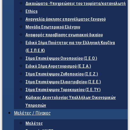
Δικαιώματα -Υποχρεώσεις του τουρίστα/καταναλωτή
Ethics
Αναγγελία άσκησης επαγγέλματος ξεναγού
Μονάδα Εσωτερικού Ελέγχου
Αναφορές παραβίασης ενωσιακού δικαίου
Ειδικό Σήμα Ποιότητας για την Ελληνική Κουζίνα
(Ε.Σ.Π.Ε.Κ)
Σήμα Επισκέψιμου Οινοποιείου (Σ.Ε.Ο.)
Ειδικό Σήμα Αγροτουρισμού (Ε.Σ.Α.)
Σήμα Επισκέψιμου Ζυθοποιείου (Σ.Ε.Ζ.)
Σήμα Επισκέψιμου Ελαιοτριβείου (Σ.Ε.Ε.)
Σήμα Επισκέψιμου Τυροκομείου (Σ.Ε.TY.)
Κώδικας Δεοντολογίας Υπαλλήλων Οικονομικών
Υπηρεσιών
Μελέτες / Πίνακες
Μελέτες