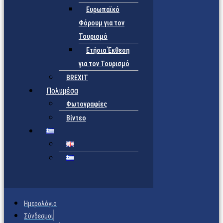
Ευρωπαϊκό
Φόρουμ για τον
Τουρισμό
Ετήσια Έκθεση
για τον Τουρισμό
BREXIT
Πολυμέσα
Φωτογραφίες
Βίντεο
Ημερολόγιο
Σύνδεσμοι