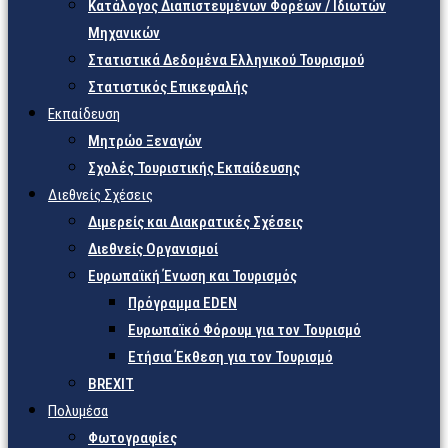
Κατάλογος Διαπιστευμένων Φορέων / Ιδιωτών
Μηχανικών
Στατιστικά Δεδομένα Ελληνικού Τουρισμού
Στατιστικός Επικεφαλής
Εκπαίδευση
Μητρώο Ξεναγών
Σχολές Τουριστικής Εκπαίδευσης
Διεθνείς Σχέσεις
Διμερείς και Διακρατικές Σχέσεις
Διεθνείς Οργανισμοί
Ευρωπαϊκή Ένωση και Τουρισμός
Πρόγραμμα EDEN
Ευρωπαϊκό Φόρουμ για τον Τουρισμό
Ετήσια Έκθεση για τον Τουρισμό
BREXIT
Πολυμέσα
Φωτογραφίες