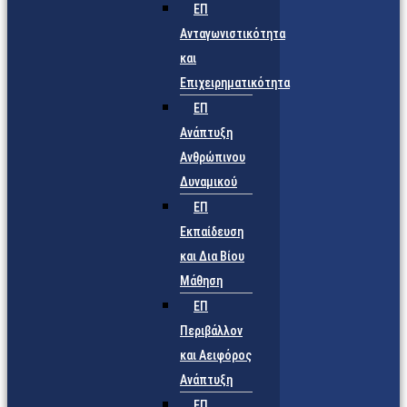
ΕΠ
Ανταγωνιστικότητα
και
Επιχειρηματικότητα
ΕΠ
Ανάπτυξη
Ανθρώπινου
Δυναμικού
ΕΠ
Εκπαίδευση
και Δια Βίου
Μάθηση
ΕΠ
Περιβάλλον
και Αειφόρος
Ανάπτυξη
ΕΠ