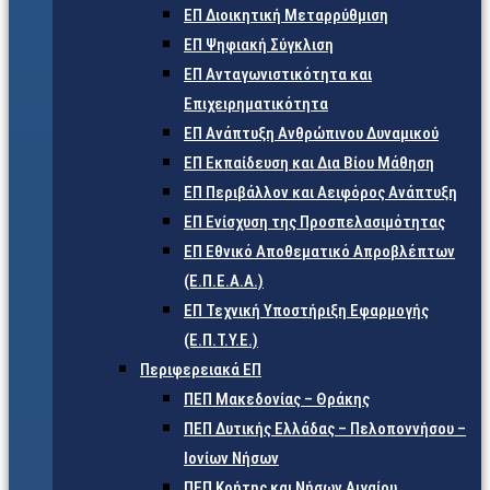
ΕΠ Διοικητική Μεταρρύθμιση
ΕΠ Ψηφιακή Σύγκλιση
ΕΠ Ανταγωνιστικότητα και
Επιχειρηματικότητα
ΕΠ Ανάπτυξη Ανθρώπινου Δυναμικού
ΕΠ Εκπαίδευση και Δια Βίου Μάθηση
ΕΠ Περιβάλλον και Αειφόρος Ανάπτυξη
ΕΠ Ενίσχυση της Προσπελασιμότητας
ΕΠ Εθνικό Αποθεματικό Απροβλέπτων
(Ε.Π.Ε.Α.Α.)
ΕΠ Τεχνική Υποστήριξη Εφαρμογής
(Ε.Π.Τ.Υ.Ε.)
Περιφερειακά ΕΠ
ΠΕΠ Μακεδονίας – Θράκης
ΠΕΠ Δυτικής Ελλάδας – Πελοποννήσου –
Ιονίων Νήσων
ΠΕΠ Κρήτης και Νήσων Αιγαίου