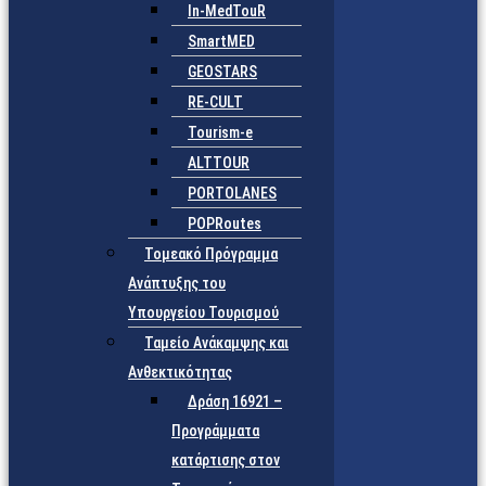
In-MedTouR
SmartMED
GEOSTARS
RE-CULT
Tourism-e
ALTTOUR
PORTOLANES
POPRoutes
Τομεακό Πρόγραμμα
Ανάπτυξης του
Υπουργείου Τουρισμού
Ταμείο Ανάκαμψης και
Ανθεκτικότητας
Δράση 16921 –
Προγράμματα
κατάρτισης στον