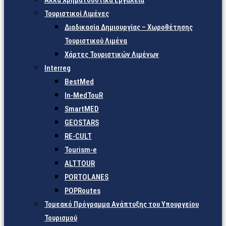
Άλλα Χρηματοδοτικά Εργαλεία
Τουριστικοί Λιμένες
Διαδικασία Δημιουργίας – Χωροθέτησης
Τουριστικού Λιμένα
Χάρτες Τουριστικών Λιμένων
Interreg
BestMed
In-MedTouR
SmartMED
GEOSTARS
RE-CULT
Tourism-e
ALTTOUR
PORTOLANES
POPRoutes
Τομεακό Πρόγραμμα Ανάπτυξης του Υπουργείου
Τουρισμού