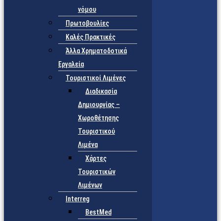
νόμου
Πρωτοβουλίες
Καλές Πρακτικές
Άλλα Χρηματοδοτικά
Εργαλεία
Τουριστικοί Λιμένες
Διαδικασία
Δημιουργίας –
Χωροθέτησης
Τουριστικού
Λιμένα
Χάρτες
Τουριστικών
Λιμένων
Interreg
BestMed