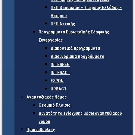
ΠΕΠ Θεσσαλίας – Στερεάς Ελλάδας –
Ηπείρου
ΠΕΠ Αττικής
Προγράμματα Ευρωπαϊκής Εδαφικής
Συνεργασίας
Διακρατικά προγράμματα
Διασυνοριακά προγράμματα
INTERREG
INTERACT
ESPON
URBACT
Αναπτυξιακός Νόμος
Θεσμικό Πλαίσιο
Δυνατότητα ενίσχυσης μέσω αναπτυξιακού
νόμου
Πρωτοβουλίες