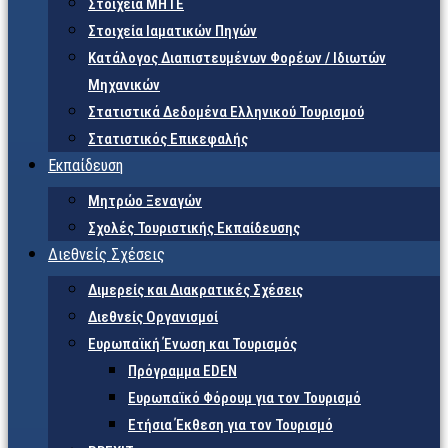
Στοιχεία ΜΗΤΕ
Στοιχεία Ιαματικών Πηγών
Κατάλογος Διαπιστευμένων Φορέων / Ιδιωτών
Μηχανικών
Στατιστικά Δεδομένα Ελληνικού Τουρισμού
Στατιστικός Επικεφαλής
Εκπαίδευση
Μητρώο Ξεναγών
Σχολές Τουριστικής Εκπαίδευσης
Διεθνείς Σχέσεις
Διμερείς και Διακρατικές Σχέσεις
Διεθνείς Οργανισμοί
Ευρωπαϊκή Ένωση και Τουρισμός
Πρόγραμμα EDEN
Ευρωπαϊκό Φόρουμ για τον Τουρισμό
Ετήσια Έκθεση για τον Τουρισμό