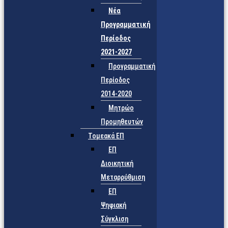
Νέα
Προγραμματική
Περίοδος
2021-2027
Προγραμματική
Περίοδος
2014-2020
Μητρώο
Προμηθευτών
Τομεακά ΕΠ
ΕΠ
Διοικητική
Μεταρρύθμιση
ΕΠ
Ψηφιακή
Σύγκλιση