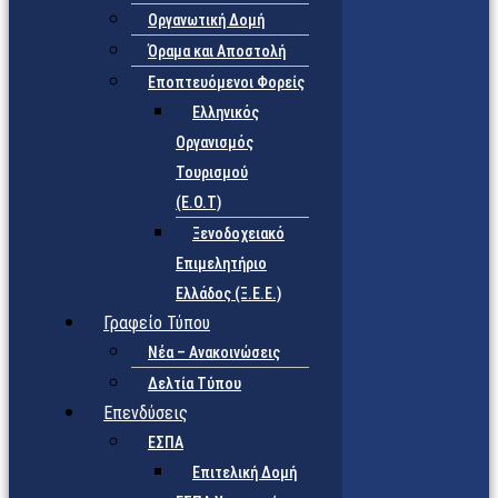
Οργανωτική Δομή
Όραμα και Αποστολή
Εποπτευόμενοι Φορείς
Eλληνικός
Οργανισμός
Τουρισμού
(Ε.Ο.Τ)
Ξενοδοχειακό
Επιμελητήριο
Ελλάδος (Ξ.Ε.Ε.)
Γραφείο Τύπου
Νέα – Ανακοινώσεις
Δελτία Τύπου
Επενδύσεις
ΕΣΠΑ
Επιτελική Δομή