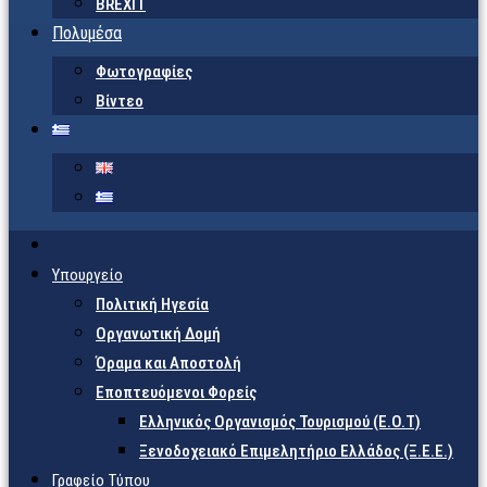
BREXIT
Πολυμέσα
Φωτογραφίες
Βίντεο
Υπουργείο
Πολιτική Ηγεσία
Οργανωτική Δομή
Όραμα και Αποστολή
Εποπτευόμενοι Φορείς
Eλληνικός Οργανισμός Τουρισμού (Ε.Ο.Τ)
Ξενοδοχειακό Επιμελητήριο Ελλάδος (Ξ.Ε.Ε.)
Γραφείο Τύπου