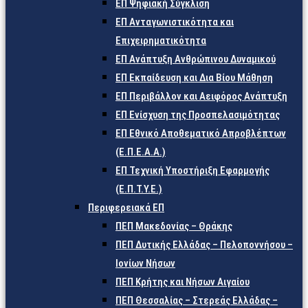
ΕΠ Ψηφιακή Σύγκλιση
ΕΠ Ανταγωνιστικότητα και
Επιχειρηματικότητα
ΕΠ Ανάπτυξη Ανθρώπινου Δυναμικού
ΕΠ Εκπαίδευση και Δια Βίου Μάθηση
ΕΠ Περιβάλλον και Αειφόρος Ανάπτυξη
ΕΠ Ενίσχυση της Προσπελασιμότητας
ΕΠ Εθνικό Αποθεματικό Απροβλέπτων
(Ε.Π.Ε.Α.Α.)
ΕΠ Τεχνική Υποστήριξη Εφαρμογής
(Ε.Π.Τ.Υ.Ε.)
Περιφερειακά ΕΠ
ΠΕΠ Μακεδονίας – Θράκης
ΠΕΠ Δυτικής Ελλάδας – Πελοποννήσου –
Ιονίων Νήσων
ΠΕΠ Κρήτης και Νήσων Αιγαίου
ΠΕΠ Θεσσαλίας – Στερεάς Ελλάδας –