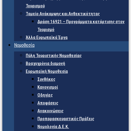
Τουρισμού
Ταμείο Ανάκαμψης και Ανθεκτικότητας
Δράση 16921 – Προγράμματα κατάρτισης στον
Τουρισμό
Άλλα Ευρωπαϊκά Έργα
Νομοθεσία
Πύλη Τουριστικής Νομοθεσίας
Βραχυχρόνια διαμονή
Ευρωπαϊκή Νομοθεσία
Συνθήκες
Κανονισμοί
Οδηγίες
Αποφάσεις
Ανακοινώσεις
Προπαρασκευαστικές Πράξεις
Νομολογία Δ.Ε.Κ.