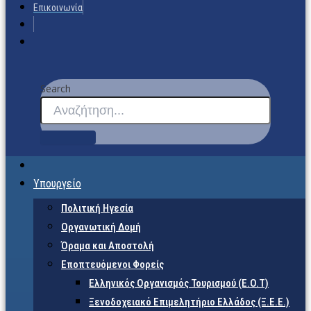
Επικοινωνία
Search
Υπουργείο
Πολιτική Ηγεσία
Οργανωτική Δομή
Όραμα και Αποστολή
Εποπτευόμενοι Φορείς
Eλληνικός Οργανισμός Τουρισμού (Ε.Ο.Τ)
Ξενοδοχειακό Επιμελητήριο Ελλάδος (Ξ.Ε.Ε.)