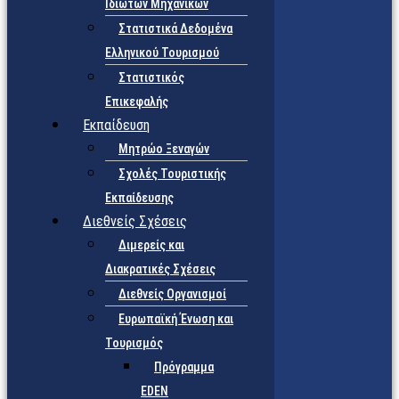
Ιδιωτών Μηχανικών
Στατιστικά Δεδομένα
Ελληνικού Τουρισμού
Στατιστικός
Επικεφαλής
Εκπαίδευση
Μητρώο Ξεναγών
Σχολές Τουριστικής
Εκπαίδευσης
Διεθνείς Σχέσεις
Διμερείς και
Διακρατικές Σχέσεις
Διεθνείς Οργανισμοί
Ευρωπαϊκή Ένωση και
Τουρισμός
Πρόγραμμα
EDEN