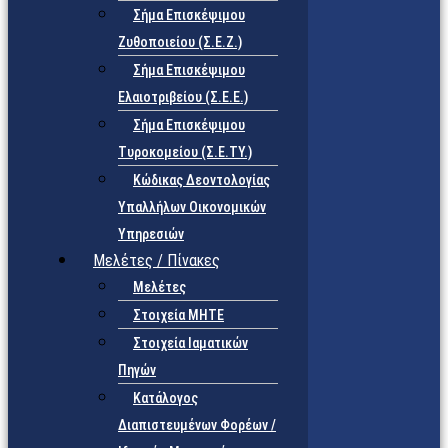
Σήμα Επισκέψιμου
Ζυθοποιείου (Σ.Ε.Ζ.)
Σήμα Επισκέψιμου
Ελαιοτριβείου (Σ.Ε.Ε.)
Σήμα Επισκέψιμου
Τυροκομείου (Σ.Ε.TY.)
Κώδικας Δεοντολογίας
Υπαλλήλων Οικονομικών
Υπηρεσιών
Μελέτες / Πίνακες
Μελέτες
Στοιχεία ΜΗΤΕ
Στοιχεία Ιαματικών
Πηγών
Κατάλογος
Διαπιστευμένων Φορέων /