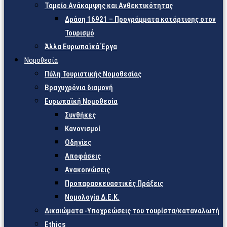
Ταμείο Ανάκαμψης και Ανθεκτικότητας
Δράση 16921 – Προγράμματα κατάρτισης στον
Τουρισμό
Άλλα Ευρωπαϊκά Έργα
Νομοθεσία
Πύλη Τουριστικής Νομοθεσίας
Βραχυχρόνια διαμονή
Ευρωπαϊκή Νομοθεσία
Συνθήκες
Κανονισμοί
Οδηγίες
Αποφάσεις
Ανακοινώσεις
Προπαρασκευαστικές Πράξεις
Νομολογία Δ.Ε.Κ.
Δικαιώματα -Υποχρεώσεις του τουρίστα/καταναλωτή
Ethics