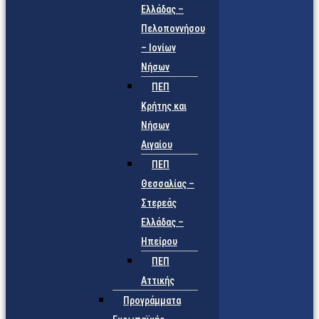
Ελλάδας –
Πελοποννήσου
– Ιονίων
Νήσων
ΠΕΠ
Κρήτης και
Νήσων
Αιγαίου
ΠΕΠ
Θεσσαλίας –
Στερεάς
Ελλάδας –
Ηπείρου
ΠΕΠ
Αττικής
Προγράμματα