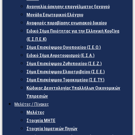
Αναγγελία άσκησης επαγγέλματος ξεναγού
Μονάδα Εσωτερικού Ελέγχου
Αναφορές παραβίασης ενωσιακού δικαίου
Ειδικό Σήμα Ποιότητας για την Ελληνική Κουζίνα
(Ε.Σ.Π.Ε.Κ)
Σήμα Επισκέψιμου Οινοποιείου (Σ.Ε.Ο.)
Ειδικό Σήμα Αγροτουρισμού (Ε.Σ.Α.)
Σήμα Επισκέψιμου Ζυθοποιείου (Σ.Ε.Ζ.)
Σήμα Επισκέψιμου Ελαιοτριβείου (Σ.Ε.Ε.)
Σήμα Επισκέψιμου Τυροκομείου (Σ.Ε.TY.)
Κώδικας Δεοντολογίας Υπαλλήλων Οικονομικών
Υπηρεσιών
Μελέτες / Πίνακες
Μελέτες
Στοιχεία ΜΗΤΕ
Στοιχεία Ιαματικών Πηγών