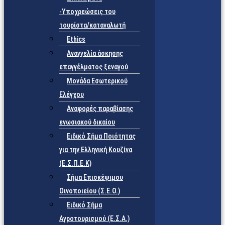
-Υποχρεώσεις του
τουρίστα/καταναλωτή
Ethics
Αναγγελία άσκησης
επαγγέλματος ξεναγού
Μονάδα Εσωτερικού
Ελέγχου
Αναφορές παραβίασης
ενωσιακού δικαίου
Ειδικό Σήμα Ποιότητας
για την Ελληνική Κουζίνα
(Ε.Σ.Π.Ε.Κ)
Σήμα Επισκέψιμου
Οινοποιείου (Σ.Ε.Ο.)
Ειδικό Σήμα
Αγροτουρισμού (Ε.Σ.Α.)