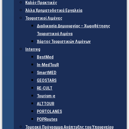
Καλές Πρακτικές
Άλλα Χρηματοδοτικά Εργαλεία
Τουριστικοί Λιμένες
Διαδικασία Δημιουργίας – Χωροθέτησης
Τουριστικού Λιμένα
Χάρτες Τουριστικών Λιμένων
Interreg
BestMed
In-MedTouR
SmartMED
GEOSTARS
RE-CULT
Tourism-e
ALTTOUR
PORTOLANES
POPRoutes
Τομεακό Πρόγραμμα Ανάπτυξης του Υπουργείου