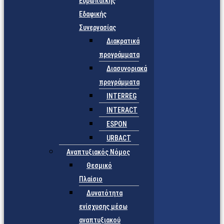
Ευρωπαϊκής
Εδαφικής
Συνεργασίας
Διακρατικά
προγράμματα
Διασυνοριακά
προγράμματα
INTERREG
INTERACT
ESPON
URBACT
Αναπτυξιακός Νόμος
Θεσμικό
Πλαίσιο
Δυνατότητα
ενίσχυσης μέσω
αναπτυξιακού