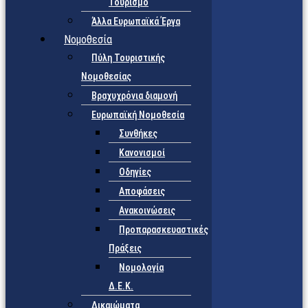
Τουρισμό
Άλλα Ευρωπαϊκά Έργα
Νομοθεσία
Πύλη Τουριστικής
Νομοθεσίας
Βραχυχρόνια διαμονή
Ευρωπαϊκή Νομοθεσία
Συνθήκες
Κανονισμοί
Οδηγίες
Αποφάσεις
Ανακοινώσεις
Προπαρασκευαστικές
Πράξεις
Νομολογία
Δ.Ε.Κ.
Δικαιώματα