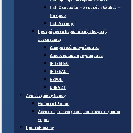
ΠΕΠ Θεσσαλίας – Στερεάς Ελλάδας –
Ηπείρου
ΠΕΠ Αττικής
Προγράμματα Ευρωπαϊκής Εδαφικής
Συνεργασίας
Διακρατικά προγράμματα
Διασυνοριακά προγράμματα
INTERREG
INTERACT
ESPON
URBACT
Αναπτυξιακός Νόμος
Θεσμικό Πλαίσιο
Δυνατότητα ενίσχυσης μέσω αναπτυξιακού
νόμου
Πρωτοβουλίες