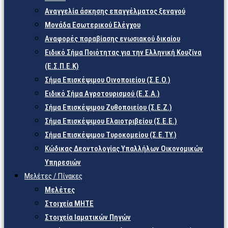
Αναγγελία άσκησης επαγγέλματος ξεναγού
Μονάδα Εσωτερικού Ελέγχου
Αναφορές παραβίασης ενωσιακού δικαίου
Ειδικό Σήμα Ποιότητας για την Ελληνική Κουζίνα
(Ε.Σ.Π.Ε.Κ)
Σήμα Επισκέψιμου Οινοποιείου (Σ.Ε.Ο.)
Ειδικό Σήμα Αγροτουρισμού (Ε.Σ.Α.)
Σήμα Επισκέψιμου Ζυθοποιείου (Σ.Ε.Ζ.)
Σήμα Επισκέψιμου Ελαιοτριβείου (Σ.Ε.Ε.)
Σήμα Επισκέψιμου Τυροκομείου (Σ.Ε.TY.)
Κώδικας Δεοντολογίας Υπαλλήλων Οικονομικών
Υπηρεσιών
Μελέτες / Πίνακες
Μελέτες
Στοιχεία ΜΗΤΕ
Στοιχεία Ιαματικών Πηγών