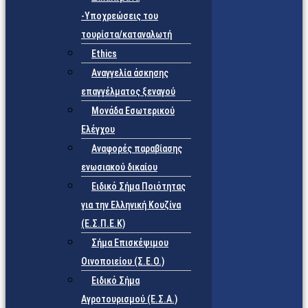
-Υποχρεώσεις του
τουρίστα/καταναλωτή
Ethics
Αναγγελία άσκησης
επαγγέλματος ξεναγού
Μονάδα Εσωτερικού
Ελέγχου
Αναφορές παραβίασης
ενωσιακού δικαίου
Ειδικό Σήμα Ποιότητας
για την Ελληνική Κουζίνα
(Ε.Σ.Π.Ε.Κ)
Σήμα Επισκέψιμου
Οινοποιείου (Σ.Ε.Ο.)
Ειδικό Σήμα
Αγροτουρισμού (Ε.Σ.Α.)