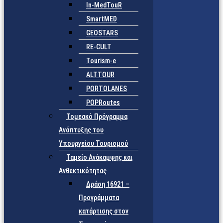
In-MedTouR
SmartMED
GEOSTARS
RE-CULT
Tourism-e
ALTTOUR
PORTOLANES
POPRoutes
Τομεακό Πρόγραμμα
Ανάπτυξης του
Υπουργείου Τουρισμού
Ταμείο Ανάκαμψης και
Ανθεκτικότητας
Δράση 16921 –
Προγράμματα
κατάρτισης στον