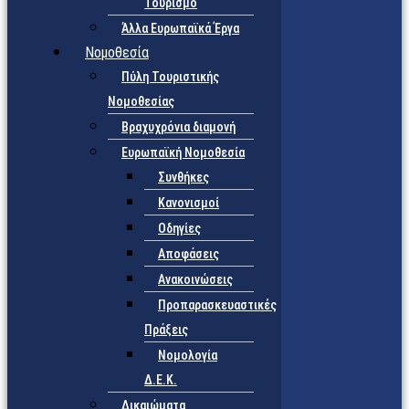
Τουρισμό
Άλλα Ευρωπαϊκά Έργα
Νομοθεσία
Πύλη Τουριστικής
Νομοθεσίας
Βραχυχρόνια διαμονή
Ευρωπαϊκή Νομοθεσία
Συνθήκες
Κανονισμοί
Οδηγίες
Αποφάσεις
Ανακοινώσεις
Προπαρασκευαστικές
Πράξεις
Νομολογία
Δ.Ε.Κ.
Δικαιώματα