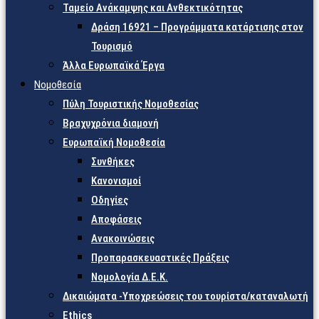
Ταμείο Ανάκαμψης και Ανθεκτικότητας
Δράση 16921 – Προγράμματα κατάρτισης στον
Τουρισμό
Άλλα Ευρωπαϊκά Έργα
Νομοθεσία
Πύλη Τουριστικής Νομοθεσίας
Βραχυχρόνια διαμονή
Ευρωπαϊκή Νομοθεσία
Συνθήκες
Κανονισμοί
Οδηγίες
Αποφάσεις
Ανακοινώσεις
Προπαρασκευαστικές Πράξεις
Νομολογία Δ.Ε.Κ.
Δικαιώματα -Υποχρεώσεις του τουρίστα/καταναλωτή
Ethics