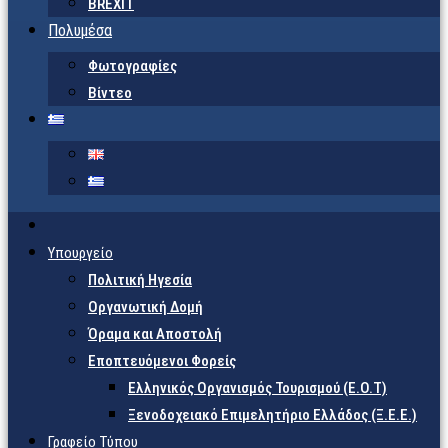
BREXIT
Πολυμέσα
Φωτογραφίες
Βίντεο
Υπουργείο
Πολιτική Ηγεσία
Οργανωτική Δομή
Όραμα και Αποστολή
Εποπτευόμενοι Φορείς
Eλληνικός Οργανισμός Τουρισμού (Ε.Ο.Τ)
Ξενοδοχειακό Επιμελητήριο Ελλάδος (Ξ.Ε.Ε.)
Γραφείο Τύπου