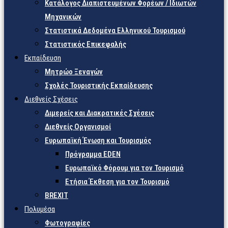
Κατάλογος Διαπιστευμένων Φορέων / Ιδιωτών
Μηχανικών
Στατιστικά Δεδομένα Ελληνικού Τουρισμού
Στατιστικός Επικεφαλής
Εκπαίδευση
Μητρώο Ξεναγών
Σχολές Τουριστικής Εκπαίδευσης
Διεθνείς Σχέσεις
Διμερείς και Διακρατικές Σχέσεις
Διεθνείς Οργανισμοί
Ευρωπαϊκή Ένωση και Τουρισμός
Πρόγραμμα EDEN
Ευρωπαϊκό Φόρουμ για τον Τουρισμό
Ετήσια Έκθεση για τον Τουρισμό
BREXIT
Πολυμέσα
Φωτογραφίες