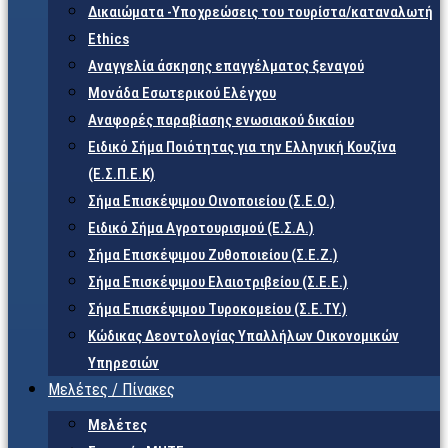
Δικαιώματα -Υποχρεώσεις του τουρίστα/καταναλωτή
Ethics
Αναγγελία άσκησης επαγγέλματος ξεναγού
Μονάδα Εσωτερικού Ελέγχου
Αναφορές παραβίασης ενωσιακού δικαίου
Ειδικό Σήμα Ποιότητας για την Ελληνική Κουζίνα
(Ε.Σ.Π.Ε.Κ)
Σήμα Επισκέψιμου Οινοποιείου (Σ.Ε.Ο.)
Ειδικό Σήμα Αγροτουρισμού (Ε.Σ.Α.)
Σήμα Επισκέψιμου Ζυθοποιείου (Σ.Ε.Ζ.)
Σήμα Επισκέψιμου Ελαιοτριβείου (Σ.Ε.Ε.)
Σήμα Επισκέψιμου Τυροκομείου (Σ.Ε.TY.)
Κώδικας Δεοντολογίας Υπαλλήλων Οικονομικών
Υπηρεσιών
Μελέτες / Πίνακες
Μελέτες