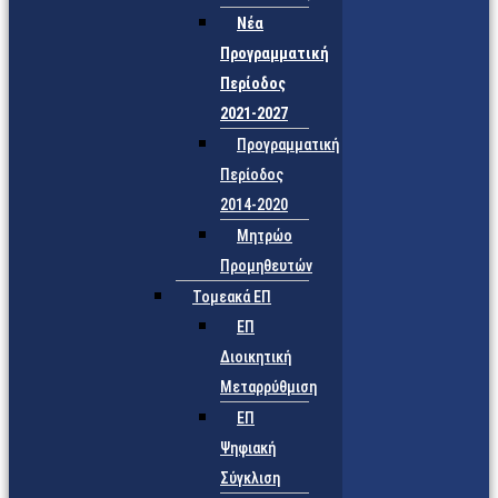
Νέα
Προγραμματική
Περίοδος
2021-2027
Προγραμματική
Περίοδος
2014-2020
Μητρώο
Προμηθευτών
Τομεακά ΕΠ
ΕΠ
Διοικητική
Μεταρρύθμιση
ΕΠ
Ψηφιακή
Σύγκλιση