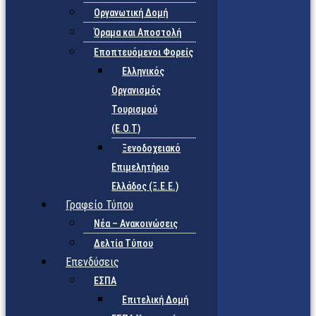
Οργανωτική Δομή
Όραμα και Αποστολή
Εποπτευόμενοι Φορείς
Eλληνικός
Οργανισμός
Τουρισμού
(Ε.Ο.Τ)
Ξενοδοχειακό
Επιμελητήριο
Ελλάδος (Ξ.Ε.Ε.)
Γραφείο Τύπου
Νέα – Ανακοινώσεις
Δελτία Τύπου
Επενδύσεις
ΕΣΠΑ
Επιτελική Δομή