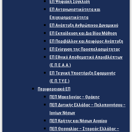
ΕΠ Ψηφιακή Σύγκλιση
ΕΠ Ανταγωνιστικότητα και
Επιχειρηματικότητα
ΕΠ Ανάπτυξη Ανθρώπινου Δυναμικού
ΕΠ Εκπαίδευση και Δια Βίου Μάθηση
ΕΠ Περιβάλλον και Αειφόρος Ανάπτυξη
ΕΠ Ενίσχυση της Προσπελασιμότητας
ΕΠ Εθνικό Αποθεματικό Απροβλέπτων
(Ε.Π.Ε.Α.Α.)
ΕΠ Τεχνική Υποστήριξη Εφαρμογής
(Ε.Π.Τ.Υ.Ε.)
Περιφερειακά ΕΠ
ΠΕΠ Μακεδονίας – Θράκης
ΠΕΠ Δυτικής Ελλάδας – Πελοποννήσου –
Ιονίων Νήσων
ΠΕΠ Κρήτης και Νήσων Αιγαίου
ΠΕΠ Θεσσαλίας – Στερεάς Ελλάδας –