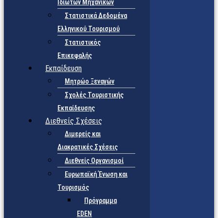
Ιδιωτών Μηχανικών
Στατιστικά Δεδομένα
Ελληνικού Τουρισμού
Στατιστικός
Επικεφαλής
Εκπαίδευση
Μητρώο Ξεναγών
Σχολές Τουριστικής
Εκπαίδευσης
Διεθνείς Σχέσεις
Διμερείς και
Διακρατικές Σχέσεις
Διεθνείς Οργανισμοί
Ευρωπαϊκή Ένωση και
Τουρισμός
Πρόγραμμα
EDEN