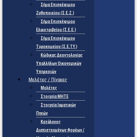
Σήμα Επισκέψιμου
Ζυθοποιείου (Σ.Ε.Ζ.)
Σήμα Επισκέψιμου
Ελαιοτριβείου (Σ.Ε.Ε.)
Σήμα Επισκέψιμου
Τυροκομείου (Σ.Ε.TY.)
Κώδικας Δεοντολογίας
Υπαλλήλων Οικονομικών
Υπηρεσιών
Μελέτες / Πίνακες
Μελέτες
Στοιχεία ΜΗΤΕ
Στοιχεία Ιαματικών
Πηγών
Κατάλογος
Διαπιστευμένων Φορέων /