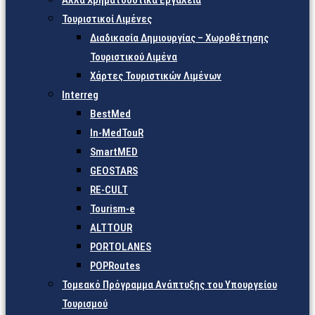
Άλλα Χρηματοδοτικά Εργαλεία
Τουριστικοί Λιμένες
Διαδικασία Δημιουργίας – Χωροθέτησης
Τουριστικού Λιμένα
Χάρτες Τουριστικών Λιμένων
Interreg
BestMed
In-MedTouR
SmartMED
GEOSTARS
RE-CULT
Tourism-e
ALTTOUR
PORTOLANES
POPRoutes
Τομεακό Πρόγραμμα Ανάπτυξης του Υπουργείου
Τουρισμού