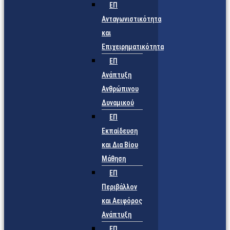
ΕΠ
Ανταγωνιστικότητα
και
Επιχειρηματικότητα
ΕΠ
Ανάπτυξη
Ανθρώπινου
Δυναμικού
ΕΠ
Εκπαίδευση
και Δια Βίου
Μάθηση
ΕΠ
Περιβάλλον
και Αειφόρος
Ανάπτυξη
ΕΠ