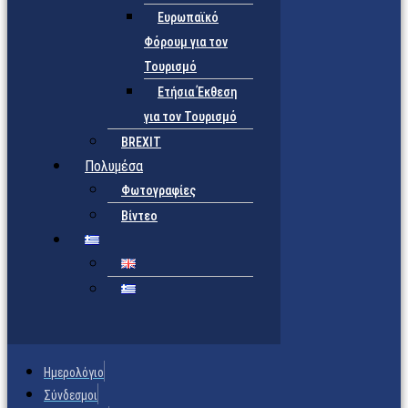
Ευρωπαϊκό
Φόρουμ για τον
Τουρισμό
Ετήσια Έκθεση
για τον Τουρισμό
BREXIT
Πολυμέσα
Φωτογραφίες
Βίντεο
Ημερολόγιο
Σύνδεσμοι