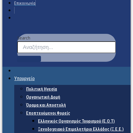
Επικοινωνία
Search
Υπουργείο
Πολιτική Ηγεσία
Οργανωτική Δομή
Όραμα και Αποστολή
Εποπτευόμενοι Φορείς
Eλληνικός Οργανισμός Τουρισμού (Ε.Ο.Τ)
Ξενοδοχειακό Επιμελητήριο Ελλάδος (Ξ.Ε.Ε.)