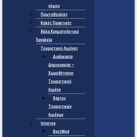
νόμου
Πρωτοβουλίες
Καλές Πρακτικές
Άλλα Χρηματοδοτικά
Εργαλεία
Τουριστικοί Λιμένες
Διαδικασία
Δημιουργίας –
Χωροθέτησης
Τουριστικού
Λιμένα
Χάρτες
Τουριστικών
Λιμένων
Interreg
BestMed