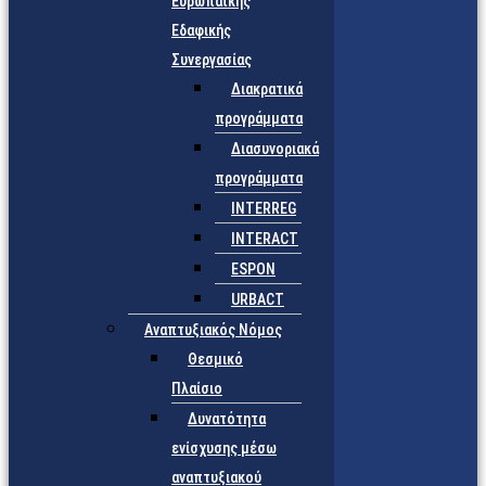
Ευρωπαϊκής
Εδαφικής
Συνεργασίας
Διακρατικά
προγράμματα
Διασυνοριακά
προγράμματα
INTERREG
INTERACT
ESPON
URBACT
Αναπτυξιακός Νόμος
Θεσμικό
Πλαίσιο
Δυνατότητα
ενίσχυσης μέσω
αναπτυξιακού