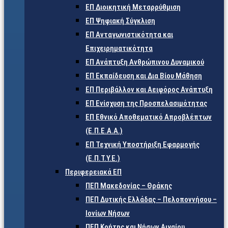
ΕΠ Διοικητική Μεταρρύθμιση
ΕΠ Ψηφιακή Σύγκλιση
ΕΠ Ανταγωνιστικότητα και
Επιχειρηματικότητα
ΕΠ Ανάπτυξη Ανθρώπινου Δυναμικού
ΕΠ Εκπαίδευση και Δια Βίου Μάθηση
ΕΠ Περιβάλλον και Αειφόρος Ανάπτυξη
ΕΠ Ενίσχυση της Προσπελασιμότητας
ΕΠ Εθνικό Αποθεματικό Απροβλέπτων
(Ε.Π.Ε.Α.Α.)
ΕΠ Τεχνική Υποστήριξη Εφαρμογής
(Ε.Π.Τ.Υ.Ε.)
Περιφερειακά ΕΠ
ΠΕΠ Μακεδονίας – Θράκης
ΠΕΠ Δυτικής Ελλάδας – Πελοποννήσου –
Ιονίων Νήσων
ΠΕΠ Κρήτης και Νήσων Αιγαίου