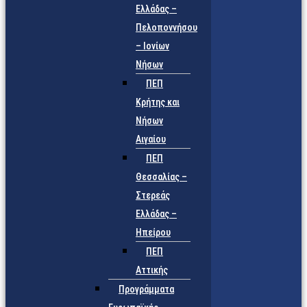
Ελλάδας –
Πελοποννήσου
– Ιονίων
Νήσων
ΠΕΠ
Κρήτης και
Νήσων
Αιγαίου
ΠΕΠ
Θεσσαλίας –
Στερεάς
Ελλάδας –
Ηπείρου
ΠΕΠ
Αττικής
Προγράμματα