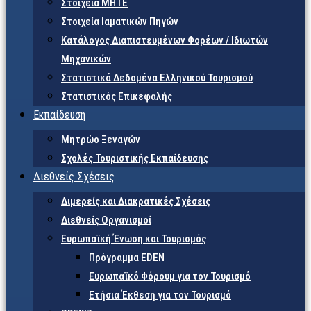
Στοιχεία ΜΗΤΕ
Στοιχεία Ιαματικών Πηγών
Κατάλογος Διαπιστευμένων Φορέων / Ιδιωτών
Μηχανικών
Στατιστικά Δεδομένα Ελληνικού Τουρισμού
Στατιστικός Επικεφαλής
Εκπαίδευση
Μητρώο Ξεναγών
Σχολές Τουριστικής Εκπαίδευσης
Διεθνείς Σχέσεις
Διμερείς και Διακρατικές Σχέσεις
Διεθνείς Οργανισμοί
Ευρωπαϊκή Ένωση και Τουρισμός
Πρόγραμμα EDEN
Ευρωπαϊκό Φόρουμ για τον Τουρισμό
Ετήσια Έκθεση για τον Τουρισμό