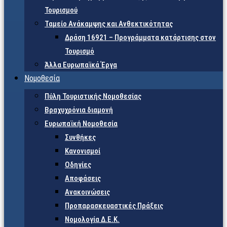
Τουρισμού
Ταμείο Ανάκαμψης και Ανθεκτικότητας
Δράση 16921 – Προγράμματα κατάρτισης στον
Τουρισμό
Άλλα Ευρωπαϊκά Έργα
Νομοθεσία
Πύλη Τουριστικής Νομοθεσίας
Βραχυχρόνια διαμονή
Ευρωπαϊκή Νομοθεσία
Συνθήκες
Κανονισμοί
Οδηγίες
Αποφάσεις
Ανακοινώσεις
Προπαρασκευαστικές Πράξεις
Νομολογία Δ.Ε.Κ.