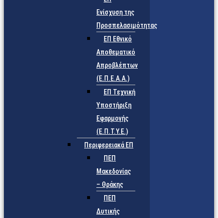
Ενίσχυση της
Προσπελασιμότητας
ΕΠ Εθνικό
Αποθεματικό
Απροβλέπτων
(Ε.Π.Ε.Α.Α.)
ΕΠ Τεχνική
Υποστήριξη
Εφαρμογής
(Ε.Π.Τ.Υ.Ε.)
Περιφερειακά ΕΠ
ΠΕΠ
Μακεδονίας
– Θράκης
ΠΕΠ
Δυτικής