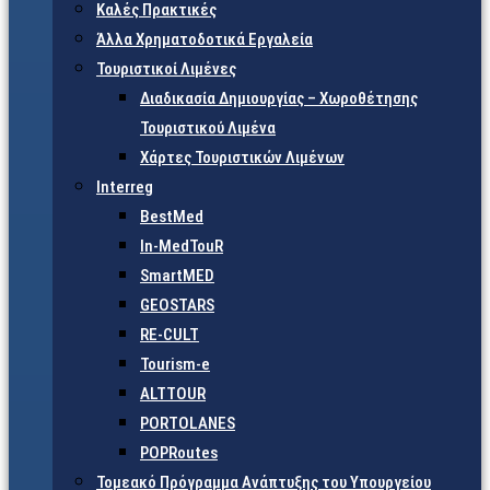
Καλές Πρακτικές
Άλλα Χρηματοδοτικά Εργαλεία
Τουριστικοί Λιμένες
Διαδικασία Δημιουργίας – Χωροθέτησης
Τουριστικού Λιμένα
Χάρτες Τουριστικών Λιμένων
Interreg
BestMed
In-MedTouR
SmartMED
GEOSTARS
RE-CULT
Tourism-e
ALTTOUR
PORTOLANES
POPRoutes
Τομεακό Πρόγραμμα Ανάπτυξης του Υπουργείου