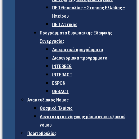
ΠΕΠ Θεσσαλίας – Στερεάς Ελλάδας –
Ηπείρου
ΠΕΠ Αττικής
Προγράμματα Ευρωπαϊκής Εδαφικής
Συνεργασίας
Διακρατικά προγράμματα
Διασυνοριακά προγράμματα
INTERREG
INTERACT
ESPON
URBACT
Αναπτυξιακός Νόμος
Θεσμικό Πλαίσιο
Δυνατότητα ενίσχυσης μέσω αναπτυξιακού
νόμου
Πρωτοβουλίες