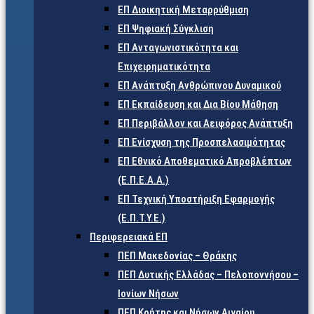
ΕΠ Διοικητική Μεταρρύθμιση
ΕΠ Ψηφιακή Σύγκλιση
ΕΠ Ανταγωνιστικότητα και
Επιχειρηματικότητα
ΕΠ Ανάπτυξη Ανθρώπινου Δυναμικού
ΕΠ Εκπαίδευση και Δια Βίου Μάθηση
ΕΠ Περιβάλλον και Αειφόρος Ανάπτυξη
ΕΠ Ενίσχυση της Προσπελασιμότητας
ΕΠ Εθνικό Αποθεματικό Απροβλέπτων
(Ε.Π.Ε.Α.Α.)
ΕΠ Τεχνική Υποστήριξη Εφαρμογής
(Ε.Π.Τ.Υ.Ε.)
Περιφερειακά ΕΠ
ΠΕΠ Μακεδονίας – Θράκης
ΠΕΠ Δυτικής Ελλάδας – Πελοποννήσου –
Ιονίων Νήσων
ΠΕΠ Κρήτης και Νήσων Αιγαίου