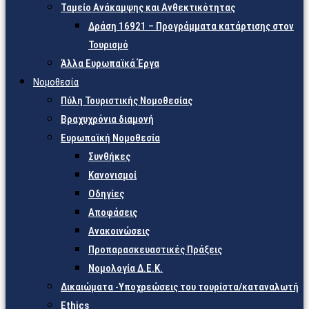
Ταμείο Ανάκαμψης και Ανθεκτικότητας
Δράση 16921 – Προγράμματα κατάρτισης στον
Τουρισμό
Άλλα Ευρωπαϊκά Έργα
Νομοθεσία
Πύλη Τουριστικής Νομοθεσίας
Βραχυχρόνια διαμονή
Ευρωπαϊκή Νομοθεσία
Συνθήκες
Κανονισμοί
Οδηγίες
Αποφάσεις
Ανακοινώσεις
Προπαρασκευαστικές Πράξεις
Νομολογία Δ.Ε.Κ.
Δικαιώματα -Υποχρεώσεις του τουρίστα/καταναλωτή
Ethics