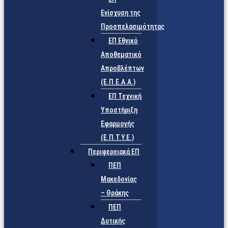
Ενίσχυση της
Προσπελασιμότητας
ΕΠ Εθνικό
Αποθεματικό
Απροβλέπτων
(Ε.Π.Ε.Α.Α.)
ΕΠ Τεχνική
Υποστήριξη
Εφαρμογής
(Ε.Π.Τ.Υ.Ε.)
Περιφερειακά ΕΠ
ΠΕΠ
Μακεδονίας
– Θράκης
ΠΕΠ
Δυτικής