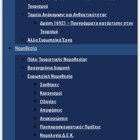
Τουρισμού
Ταμείο Ανάκαμψης και Ανθεκτικότητας
Δράση 16921 – Προγράμματα κατάρτισης στον
Τουρισμό
Άλλα Ευρωπαϊκά Έργα
Νομοθεσία
Πύλη Τουριστικής Νομοθεσίας
Βραχυχρόνια διαμονή
Ευρωπαϊκή Νομοθεσία
Συνθήκες
Κανονισμοί
Οδηγίες
Αποφάσεις
Ανακοινώσεις
Προπαρασκευαστικές Πράξεις
Νομολογία Δ.Ε.Κ.