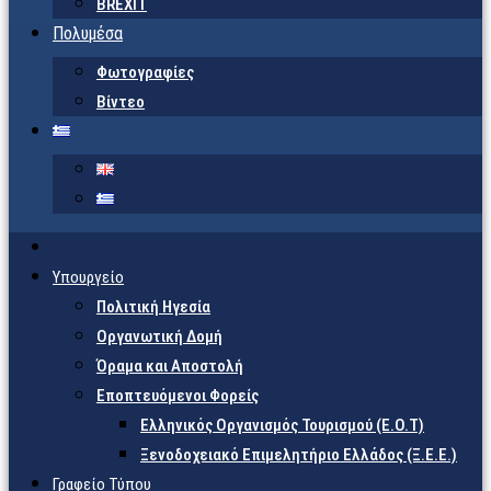
BREXIT
Πολυμέσα
Φωτογραφίες
Βίντεο
Υπουργείο
Πολιτική Ηγεσία
Οργανωτική Δομή
Όραμα και Αποστολή
Εποπτευόμενοι Φορείς
Eλληνικός Οργανισμός Τουρισμού (Ε.Ο.Τ)
Ξενοδοχειακό Επιμελητήριο Ελλάδος (Ξ.Ε.Ε.)
Γραφείο Τύπου