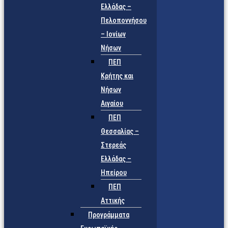
Ελλάδας –
Πελοποννήσου
– Ιονίων
Νήσων
ΠΕΠ
Κρήτης και
Νήσων
Αιγαίου
ΠΕΠ
Θεσσαλίας –
Στερεάς
Ελλάδας –
Ηπείρου
ΠΕΠ
Αττικής
Προγράμματα