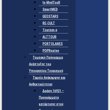
In-MedTouR
SmartMED
GEOSTARS
RE-CULT
Tourism-e
ALTTOUR
PORTOLANES
POPRoutes
Τομεακό Πρόγραμμα
Ανάπτυξης του
Υπουργείου Τουρισμού
Ταμείο Ανάκαμψης και
Ανθεκτικότητας
Δράση 16921 –
Προγράμματα
κατάρτισης στον