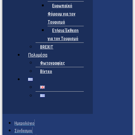
Ευρωπαϊκό
Φόρουμ για τον
Τουρισμό
Ετήσια Έκθεση
για τον Τουρισμό
BREXIT
Πολυμέσα
Φωτογραφίες
Βίντεο
Ημερολόγιο
Σύνδεσμοι