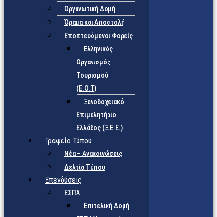
Οργανωτική Δομή
Όραμα και Αποστολή
Εποπτευόμενοι Φορείς
Eλληνικός
Οργανισμός
Τουρισμού
(Ε.Ο.Τ)
Ξενοδοχειακό
Επιμελητήριο
Ελλάδος (Ξ.Ε.Ε.)
Γραφείο Τύπου
Νέα – Ανακοινώσεις
Δελτία Τύπου
Επενδύσεις
ΕΣΠΑ
Επιτελική Δομή