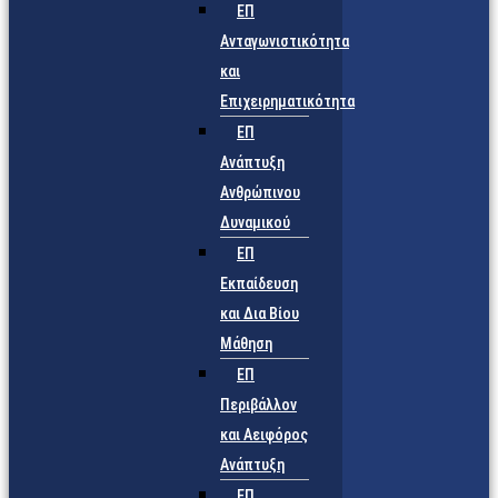
ΕΠ
Ανταγωνιστικότητα
και
Επιχειρηματικότητα
ΕΠ
Ανάπτυξη
Ανθρώπινου
Δυναμικού
ΕΠ
Εκπαίδευση
και Δια Βίου
Μάθηση
ΕΠ
Περιβάλλον
και Αειφόρος
Ανάπτυξη
ΕΠ