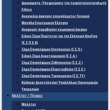
Δικαιώματα -Υποχρεώσεις του τουρίστα/καταναλωτή
Ethics
Αναγγελία άσκησης επαγγέλματος ξεναγού
Μονάδα Εσωτερικού Ελέγχου
Αναφορές παραβίασης ενωσιακού δικαίου
Ειδικό Σήμα Ποιότητας για την Ελληνική Κουζίνα
(Ε.Σ.Π.Ε.Κ)
Σήμα Επισκέψιμου Οινοποιείου (Σ.Ε.Ο.)
Ειδικό Σήμα Αγροτουρισμού (Ε.Σ.Α.)
Σήμα Επισκέψιμου Ζυθοποιείου (Σ.Ε.Ζ.)
Σήμα Επισκέψιμου Ελαιοτριβείου (Σ.Ε.Ε.)
Σήμα Επισκέψιμου Τυροκομείου (Σ.Ε.TY.)
Κώδικας Δεοντολογίας Υπαλλήλων Οικονομικών
Υπηρεσιών
Μελέτες / Πίνακες
Μελέτες