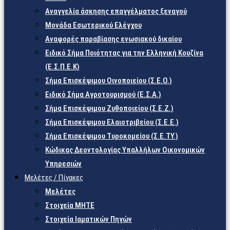
Αναγγελία άσκησης επαγγέλματος ξεναγού
Μονάδα Εσωτερικού Ελέγχου
Αναφορές παραβίασης ενωσιακού δικαίου
Ειδικό Σήμα Ποιότητας για την Ελληνική Κουζίνα
(Ε.Σ.Π.Ε.Κ)
Σήμα Επισκέψιμου Οινοποιείου (Σ.Ε.Ο.)
Ειδικό Σήμα Αγροτουρισμού (Ε.Σ.Α.)
Σήμα Επισκέψιμου Ζυθοποιείου (Σ.Ε.Ζ.)
Σήμα Επισκέψιμου Ελαιοτριβείου (Σ.Ε.Ε.)
Σήμα Επισκέψιμου Τυροκομείου (Σ.Ε.TY.)
Κώδικας Δεοντολογίας Υπαλλήλων Οικονομικών
Υπηρεσιών
Μελέτες / Πίνακες
Μελέτες
Στοιχεία ΜΗΤΕ
Στοιχεία Ιαματικών Πηγών