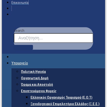
Επικοινωνία
Search
Υπουργείο
Πολιτική Ηγεσία
Οργανωτική Δομή
Όραμα και Αποστολή
Εποπτευόμενοι Φορείς
Eλληνικός Οργανισμός Τουρισμού (Ε.Ο.Τ)
Ξενοδοχειακό Επιμελητήριο Ελλάδος (Ξ.Ε.Ε.)