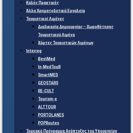
Καλές Πρακτικές
Άλλα Χρηματοδοτικά Εργαλεία
Τουριστικοί Λιμένες
Διαδικασία Δημιουργίας – Χωροθέτησης
Τουριστικού Λιμένα
Χάρτες Τουριστικών Λιμένων
Interreg
BestMed
In-MedTouR
SmartMED
GEOSTARS
RE-CULT
Tourism-e
ALTTOUR
PORTOLANES
POPRoutes
Τομεακό Πρόγραμμα Ανάπτυξης του Υπουργείου