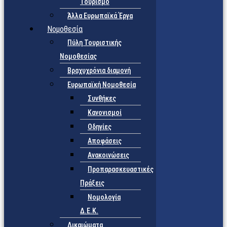
Τουρισμό
Άλλα Ευρωπαϊκά Έργα
Νομοθεσία
Πύλη Τουριστικής
Νομοθεσίας
Βραχυχρόνια διαμονή
Ευρωπαϊκή Νομοθεσία
Συνθήκες
Κανονισμοί
Οδηγίες
Αποφάσεις
Ανακοινώσεις
Προπαρασκευαστικές
Πράξεις
Νομολογία
Δ.Ε.Κ.
Δικαιώματα