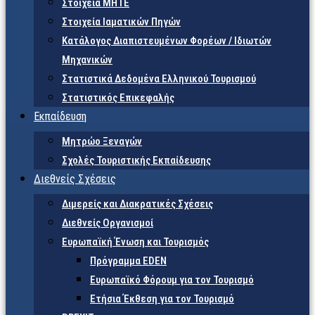
Στοιχεία ΜΗΤΕ
Στοιχεία Ιαματικών Πηγών
Κατάλογος Διαπιστευμένων Φορέων / Ιδιωτών
Μηχανικών
Στατιστικά Δεδομένα Ελληνικού Τουρισμού
Στατιστικός Επικεφαλής
Εκπαίδευση
Μητρώο Ξεναγών
Σχολές Τουριστικής Εκπαίδευσης
Διεθνείς Σχέσεις
Διμερείς και Διακρατικές Σχέσεις
Διεθνείς Οργανισμοί
Ευρωπαϊκή Ένωση και Τουρισμός
Πρόγραμμα EDEN
Ευρωπαϊκό Φόρουμ για τον Τουρισμό
Ετήσια Έκθεση για τον Τουρισμό