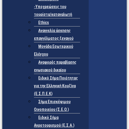
-Υποχρεώσεις του
τουρίστα/καταναλωτή
Ethics
Αναγγελία άσκησης
επαγγέλματος ξεναγού
Μονάδα Εσωτερικού
Ελέγχου
Αναφορές παραβίασης
ενωσιακού δικαίου
Ειδικό Σήμα Ποιότητας
για την Ελληνική Κουζίνα
(Ε.Σ.Π.Ε.Κ)
Σήμα Επισκέψιμου
Οινοποιείου (Σ.Ε.Ο.)
Ειδικό Σήμα
Αγροτουρισμού (Ε.Σ.Α.)