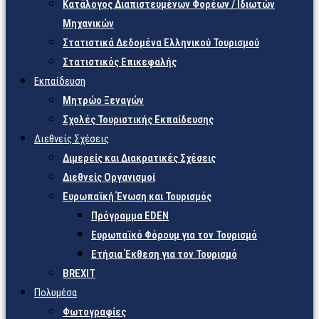
Κατάλογος Διαπιστευμένων Φορέων / Ιδιωτών
Μηχανικών
Στατιστικά Δεδομένα Ελληνικού Τουρισμού
Στατιστικός Επικεφαλής
Εκπαίδευση
Μητρώο Ξεναγών
Σχολές Τουριστικής Εκπαίδευσης
Διεθνείς Σχέσεις
Διμερείς και Διακρατικές Σχέσεις
Διεθνείς Οργανισμοί
Ευρωπαϊκή Ένωση και Τουρισμός
Πρόγραμμα EDEN
Ευρωπαϊκό Φόρουμ για τον Τουρισμό
Ετήσια Έκθεση για τον Τουρισμό
BREXIT
Πολυμέσα
Φωτογραφίες