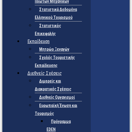
Ιδιωτών Μηχανικών
Στατιστικά Δεδομένα
Ελληνικού Τουρισμού
Στατιστικός
Επικεφαλής
Εκπαίδευση
Μητρώο Ξεναγών
Σχολές Τουριστικής
Εκπαίδευσης
Διεθνείς Σχέσεις
Διμερείς και
Διακρατικές Σχέσεις
Διεθνείς Οργανισμοί
Ευρωπαϊκή Ένωση και
Τουρισμός
Πρόγραμμα
EDEN