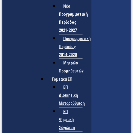
Νέα
Προγραμματική
Περίοδος
2021-2027
Προγραμματική
Περίοδος
2014-2020
Μητρώο
Προμηθευτών
Τομεακά ΕΠ
ΕΠ
Διοικητική
Μεταρρύθμιση
ΕΠ
Ψηφιακή
Σύγκλιση