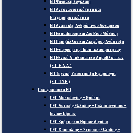
ΕΠ Ψηφιακή Σύγκλιση
ΕΠ Ανταγωνιστικότητα και
Επιχειρηματικότητα
ΕΠ Ανάπτυξη Ανθρώπινου Δυναμικού
ΕΠ Εκπαίδευση και Δια Βίου Μάθηση
ΕΠ Περιβάλλον και Αειφόρος Ανάπτυξη
ΕΠ Ενίσχυση της Προσπελασιμότητας
ΕΠ Εθνικό Αποθεματικό Απροβλέπτων
(Ε.Π.Ε.Α.Α.)
ΕΠ Τεχνική Υποστήριξη Εφαρμογής
(Ε.Π.Τ.Υ.Ε.)
Περιφερειακά ΕΠ
ΠΕΠ Μακεδονίας – Θράκης
ΠΕΠ Δυτικής Ελλάδας – Πελοποννήσου –
Ιονίων Νήσων
ΠΕΠ Κρήτης και Νήσων Αιγαίου
ΠΕΠ Θεσσαλίας – Στερεάς Ελλάδας –