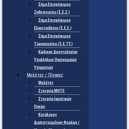
Σήμα Επισκέψιμου
Ζυθοποιείου (Σ.Ε.Ζ.)
Σήμα Επισκέψιμου
Ελαιοτριβείου (Σ.Ε.Ε.)
Σήμα Επισκέψιμου
Τυροκομείου (Σ.Ε.TY.)
Κώδικας Δεοντολογίας
Υπαλλήλων Οικονομικών
Υπηρεσιών
Μελέτες / Πίνακες
Μελέτες
Στοιχεία ΜΗΤΕ
Στοιχεία Ιαματικών
Πηγών
Κατάλογος
Διαπιστευμένων Φορέων /