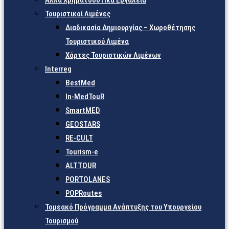
Άλλα Χρηματοδοτικά Εργαλεία
Τουριστικοί Λιμένες
Διαδικασία Δημιουργίας – Χωροθέτησης
Τουριστικού Λιμένα
Χάρτες Τουριστικών Λιμένων
Interreg
BestMed
In-MedTouR
SmartMED
GEOSTARS
RE-CULT
Tourism-e
ALTTOUR
PORTOLANES
POPRoutes
Τομεακό Πρόγραμμα Ανάπτυξης του Υπουργείου
Τουρισμού