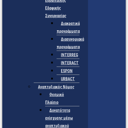
Ευρωπαϊκής
Εδαφικής
Συνεργασίας
Διακρατικά
προγράμματα
Διασυνοριακά
προγράμματα
INTERREG
INTERACT
ESPON
URBACT
Αναπτυξιακός Νόμος
Θεσμικό
Πλαίσιο
Δυνατότητα
ενίσχυσης μέσω
αναπτυξιακού