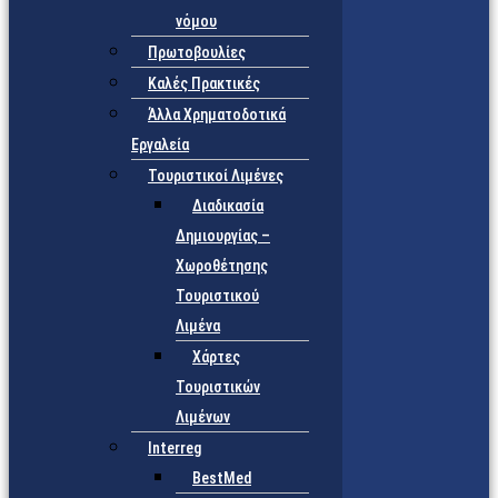
νόμου
Πρωτοβουλίες
Καλές Πρακτικές
Άλλα Χρηματοδοτικά
Εργαλεία
Τουριστικοί Λιμένες
Διαδικασία
Δημιουργίας –
Χωροθέτησης
Τουριστικού
Λιμένα
Χάρτες
Τουριστικών
Λιμένων
Interreg
BestMed