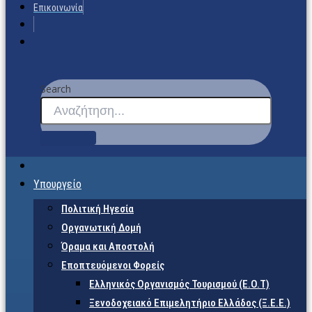
Επικοινωνία
Search
Υπουργείο
Πολιτική Ηγεσία
Οργανωτική Δομή
Όραμα και Αποστολή
Εποπτευόμενοι Φορείς
Eλληνικός Οργανισμός Τουρισμού (Ε.Ο.Τ)
Ξενοδοχειακό Επιμελητήριο Ελλάδος (Ξ.Ε.Ε.)