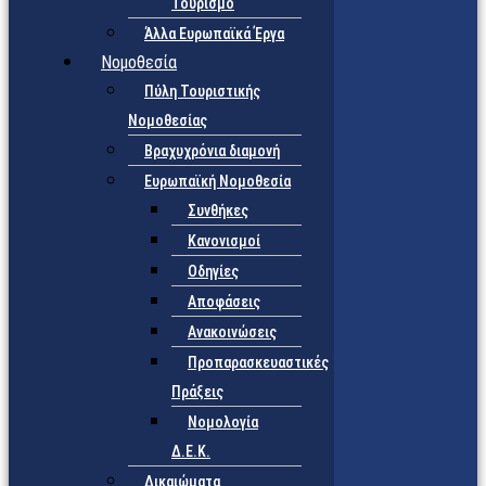
Τουρισμό
Άλλα Ευρωπαϊκά Έργα
Νομοθεσία
Πύλη Τουριστικής
Νομοθεσίας
Βραχυχρόνια διαμονή
Ευρωπαϊκή Νομοθεσία
Συνθήκες
Κανονισμοί
Οδηγίες
Αποφάσεις
Ανακοινώσεις
Προπαρασκευαστικές
Πράξεις
Νομολογία
Δ.Ε.Κ.
Δικαιώματα