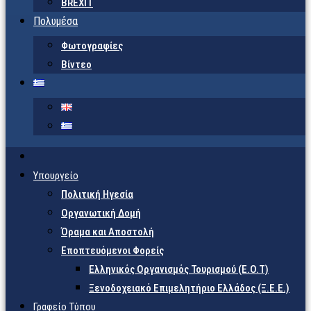
BREXIT
Πολυμέσα
Φωτογραφίες
Βίντεο
Υπουργείο
Πολιτική Ηγεσία
Οργανωτική Δομή
Όραμα και Αποστολή
Εποπτευόμενοι Φορείς
Eλληνικός Οργανισμός Τουρισμού (Ε.Ο.Τ)
Ξενοδοχειακό Επιμελητήριο Ελλάδος (Ξ.Ε.Ε.)
Γραφείο Τύπου