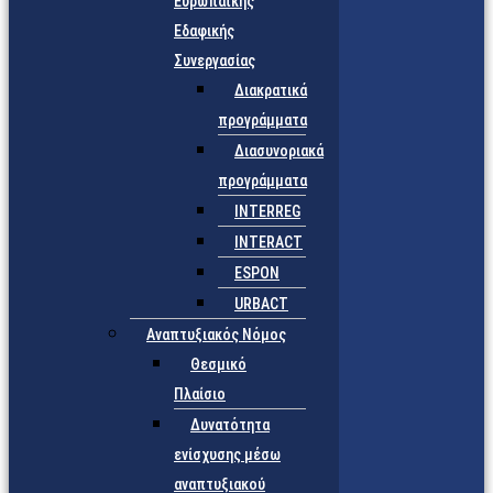
Ευρωπαϊκής
Εδαφικής
Συνεργασίας
Διακρατικά
προγράμματα
Διασυνοριακά
προγράμματα
INTERREG
INTERACT
ESPON
URBACT
Αναπτυξιακός Νόμος
Θεσμικό
Πλαίσιο
Δυνατότητα
ενίσχυσης μέσω
αναπτυξιακού