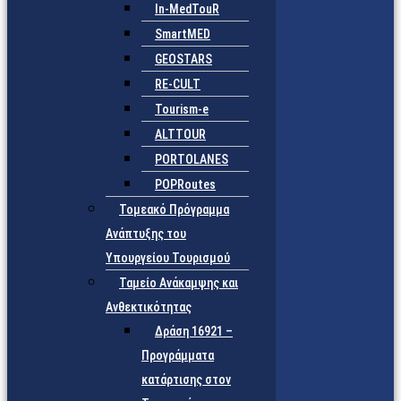
In-MedTouR
SmartMED
GEOSTARS
RE-CULT
Tourism-e
ALTTOUR
PORTOLANES
POPRoutes
Τομεακό Πρόγραμμα
Ανάπτυξης του
Υπουργείου Τουρισμού
Ταμείο Ανάκαμψης και
Ανθεκτικότητας
Δράση 16921 –
Προγράμματα
κατάρτισης στον