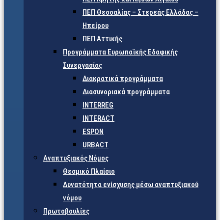
ΠΕΠ Θεσσαλίας – Στερεάς Ελλάδας –
Ηπείρου
ΠΕΠ Αττικής
Προγράμματα Ευρωπαϊκής Εδαφικής
Συνεργασίας
Διακρατικά προγράμματα
Διασυνοριακά προγράμματα
INTERREG
INTERACT
ESPON
URBACT
Αναπτυξιακός Νόμος
Θεσμικό Πλαίσιο
Δυνατότητα ενίσχυσης μέσω αναπτυξιακού
νόμου
Πρωτοβουλίες