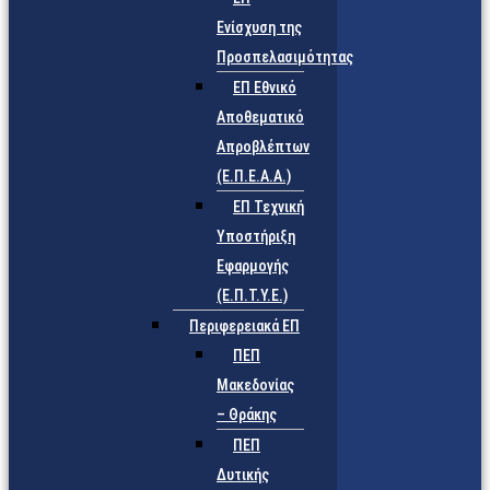
Ενίσχυση της
Προσπελασιμότητας
ΕΠ Εθνικό
Αποθεματικό
Απροβλέπτων
(Ε.Π.Ε.Α.Α.)
ΕΠ Τεχνική
Υποστήριξη
Εφαρμογής
(Ε.Π.Τ.Υ.Ε.)
Περιφερειακά ΕΠ
ΠΕΠ
Μακεδονίας
– Θράκης
ΠΕΠ
Δυτικής