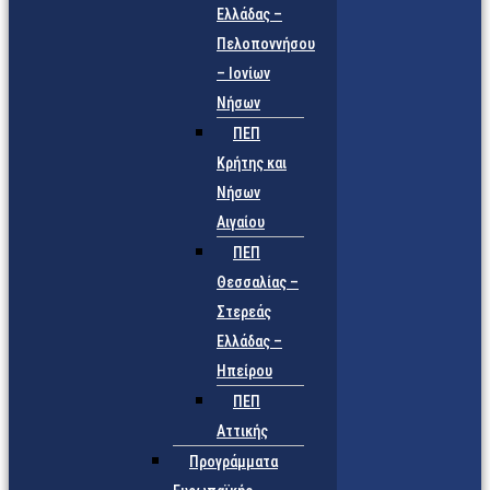
Ελλάδας –
Πελοποννήσου
– Ιονίων
Νήσων
ΠΕΠ
Κρήτης και
Νήσων
Αιγαίου
ΠΕΠ
Θεσσαλίας –
Στερεάς
Ελλάδας –
Ηπείρου
ΠΕΠ
Αττικής
Προγράμματα