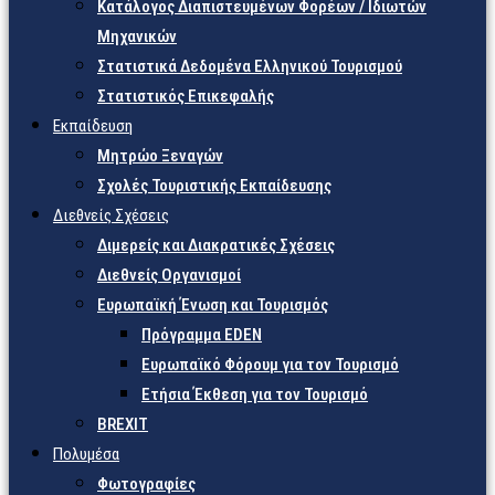
Κατάλογος Διαπιστευμένων Φορέων / Ιδιωτών
Μηχανικών
Στατιστικά Δεδομένα Ελληνικού Τουρισμού
Στατιστικός Επικεφαλής
Εκπαίδευση
Μητρώο Ξεναγών
Σχολές Τουριστικής Εκπαίδευσης
Διεθνείς Σχέσεις
Διμερείς και Διακρατικές Σχέσεις
Διεθνείς Οργανισμοί
Ευρωπαϊκή Ένωση και Τουρισμός
Πρόγραμμα EDEN
Ευρωπαϊκό Φόρουμ για τον Τουρισμό
Ετήσια Έκθεση για τον Τουρισμό
BREXIT
Πολυμέσα
Φωτογραφίες