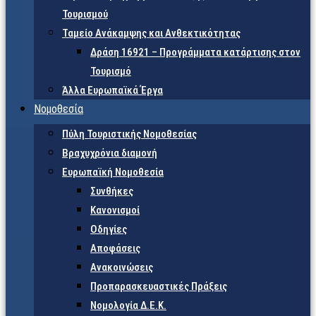
Τουρισμού
Ταμείο Ανάκαμψης και Ανθεκτικότητας
Δράση 16921 – Προγράμματα κατάρτισης στον
Τουρισμό
Άλλα Ευρωπαϊκά Έργα
Νομοθεσία
Πύλη Τουριστικής Νομοθεσίας
Βραχυχρόνια διαμονή
Ευρωπαϊκή Νομοθεσία
Συνθήκες
Κανονισμοί
Οδηγίες
Αποφάσεις
Ανακοινώσεις
Προπαρασκευαστικές Πράξεις
Νομολογία Δ.Ε.Κ.