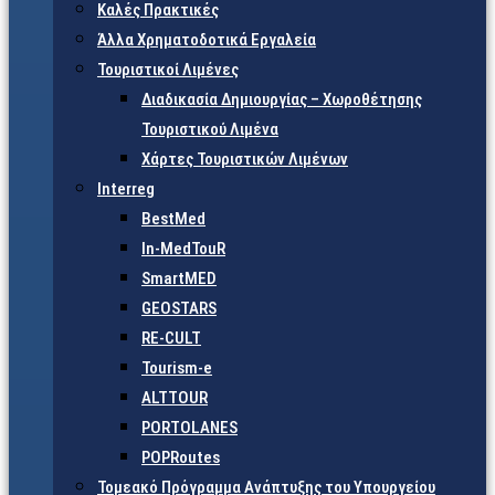
Καλές Πρακτικές
Άλλα Χρηματοδοτικά Εργαλεία
Τουριστικοί Λιμένες
Διαδικασία Δημιουργίας – Χωροθέτησης
Τουριστικού Λιμένα
Χάρτες Τουριστικών Λιμένων
Interreg
BestMed
In-MedTouR
SmartMED
GEOSTARS
RE-CULT
Tourism-e
ALTTOUR
PORTOLANES
POPRoutes
Τομεακό Πρόγραμμα Ανάπτυξης του Υπουργείου