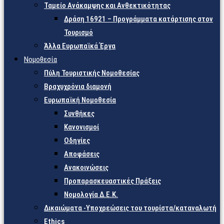
Ταμείο Ανάκαμψης και Ανθεκτικότητας
Δράση 16921 – Προγράμματα κατάρτισης στον
Τουρισμό
Άλλα Ευρωπαϊκά Έργα
Νομοθεσία
Πύλη Τουριστικής Νομοθεσίας
Βραχυχρόνια διαμονή
Ευρωπαϊκή Νομοθεσία
Συνθήκες
Κανονισμοί
Οδηγίες
Αποφάσεις
Ανακοινώσεις
Προπαρασκευαστικές Πράξεις
Νομολογία Δ.Ε.Κ.
Δικαιώματα -Υποχρεώσεις του τουρίστα/καταναλωτή
Ethics