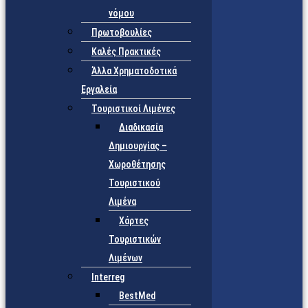
νόμου
Πρωτοβουλίες
Καλές Πρακτικές
Άλλα Χρηματοδοτικά
Εργαλεία
Τουριστικοί Λιμένες
Διαδικασία
Δημιουργίας –
Χωροθέτησης
Τουριστικού
Λιμένα
Χάρτες
Τουριστικών
Λιμένων
Interreg
BestMed