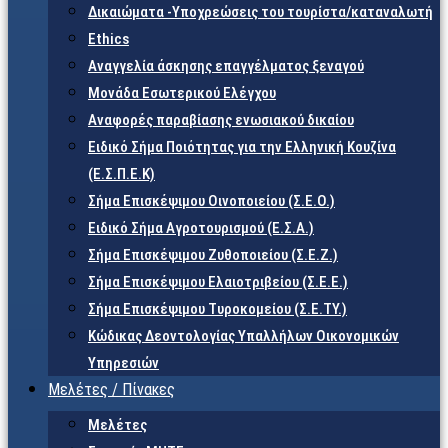
Δικαιώματα -Υποχρεώσεις του τουρίστα/καταναλωτή
Ethics
Αναγγελία άσκησης επαγγέλματος ξεναγού
Μονάδα Εσωτερικού Ελέγχου
Αναφορές παραβίασης ενωσιακού δικαίου
Ειδικό Σήμα Ποιότητας για την Ελληνική Κουζίνα
(Ε.Σ.Π.Ε.Κ)
Σήμα Επισκέψιμου Οινοποιείου (Σ.Ε.Ο.)
Ειδικό Σήμα Αγροτουρισμού (Ε.Σ.Α.)
Σήμα Επισκέψιμου Ζυθοποιείου (Σ.Ε.Ζ.)
Σήμα Επισκέψιμου Ελαιοτριβείου (Σ.Ε.Ε.)
Σήμα Επισκέψιμου Τυροκομείου (Σ.Ε.TY.)
Κώδικας Δεοντολογίας Υπαλλήλων Οικονομικών
Υπηρεσιών
Μελέτες / Πίνακες
Μελέτες