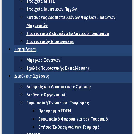
Στοιχεία ΜΗΤΕ
Στοιχεία Ιαματικών Πηγών
Κατάλογος Διαπιστευμένων Φορέων / Ιδιωτών
Μηχανικών
Στατιστικά Δεδομένα Ελληνικού Τουρισμού
Στατιστικός Επικεφαλής
Εκπαίδευση
Μητρώο Ξεναγών
Σχολές Τουριστικής Εκπαίδευσης
Διεθνείς Σχέσεις
Διμερείς και Διακρατικές Σχέσεις
Διεθνείς Οργανισμοί
Ευρωπαϊκή Ένωση και Τουρισμός
Πρόγραμμα EDEN
Ευρωπαϊκό Φόρουμ για τον Τουρισμό
Ετήσια Έκθεση για τον Τουρισμό