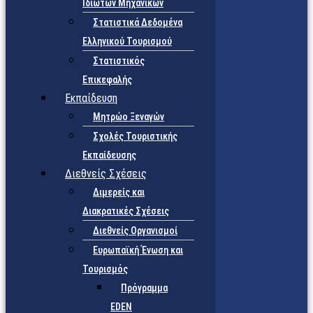
Ιδιωτών Μηχανικών
Στατιστικά Δεδομένα
Ελληνικού Τουρισμού
Στατιστικός
Επικεφαλής
Εκπαίδευση
Μητρώο Ξεναγών
Σχολές Τουριστικής
Εκπαίδευσης
Διεθνείς Σχέσεις
Διμερείς και
Διακρατικές Σχέσεις
Διεθνείς Οργανισμοί
Ευρωπαϊκή Ένωση και
Τουρισμός
Πρόγραμμα
EDEN