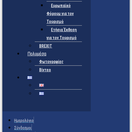
Ευρωπαϊκό
Φόρουμ για τον
Τουρισμό
Ετήσια Έκθεση
για τον Τουρισμό
BREXIT
Πολυμέσα
Φωτογραφίες
Βίντεο
Ημερολόγιο
Σύνδεσμοι