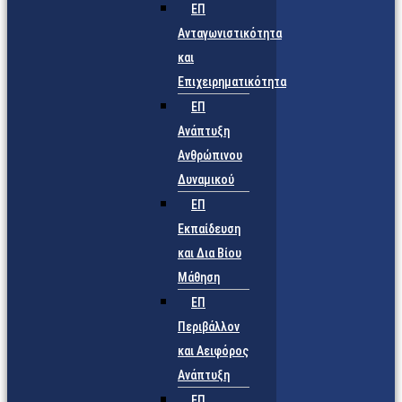
ΕΠ
Ανταγωνιστικότητα
και
Επιχειρηματικότητα
ΕΠ
Ανάπτυξη
Ανθρώπινου
Δυναμικού
ΕΠ
Εκπαίδευση
και Δια Βίου
Μάθηση
ΕΠ
Περιβάλλον
και Αειφόρος
Ανάπτυξη
ΕΠ