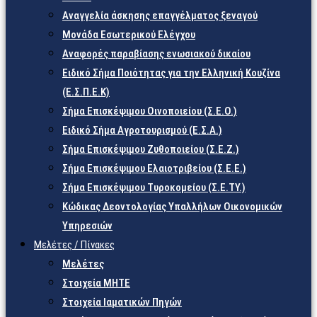
Αναγγελία άσκησης επαγγέλματος ξεναγού
Μονάδα Εσωτερικού Ελέγχου
Αναφορές παραβίασης ενωσιακού δικαίου
Ειδικό Σήμα Ποιότητας για την Ελληνική Κουζίνα
(Ε.Σ.Π.Ε.Κ)
Σήμα Επισκέψιμου Οινοποιείου (Σ.Ε.Ο.)
Ειδικό Σήμα Αγροτουρισμού (Ε.Σ.Α.)
Σήμα Επισκέψιμου Ζυθοποιείου (Σ.Ε.Ζ.)
Σήμα Επισκέψιμου Ελαιοτριβείου (Σ.Ε.Ε.)
Σήμα Επισκέψιμου Τυροκομείου (Σ.Ε.TY.)
Κώδικας Δεοντολογίας Υπαλλήλων Οικονομικών
Υπηρεσιών
Μελέτες / Πίνακες
Μελέτες
Στοιχεία ΜΗΤΕ
Στοιχεία Ιαματικών Πηγών