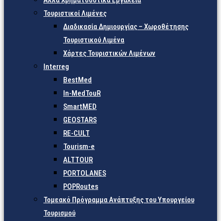
Άλλα Χρηματοδοτικά Εργαλεία
Τουριστικοί Λιμένες
Διαδικασία Δημιουργίας – Χωροθέτησης
Τουριστικού Λιμένα
Χάρτες Τουριστικών Λιμένων
Interreg
BestMed
In-MedTouR
SmartMED
GEOSTARS
RE-CULT
Tourism-e
ALTTOUR
PORTOLANES
POPRoutes
Τομεακό Πρόγραμμα Ανάπτυξης του Υπουργείου
Τουρισμού