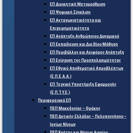
ΕΠ Διοικητική Μεταρρύθμιση
ΕΠ Ψηφιακή Σύγκλιση
ΕΠ Ανταγωνιστικότητα και
Επιχειρηματικότητα
ΕΠ Ανάπτυξη Ανθρώπινου Δυναμικού
ΕΠ Εκπαίδευση και Δια Βίου Μάθηση
ΕΠ Περιβάλλον και Αειφόρος Ανάπτυξη
ΕΠ Ενίσχυση της Προσπελασιμότητας
ΕΠ Εθνικό Αποθεματικό Απροβλέπτων
(Ε.Π.Ε.Α.Α.)
ΕΠ Τεχνική Υποστήριξη Εφαρμογής
(Ε.Π.Τ.Υ.Ε.)
Περιφερειακά ΕΠ
ΠΕΠ Μακεδονίας – Θράκης
ΠΕΠ Δυτικής Ελλάδας – Πελοποννήσου –
Ιονίων Νήσων
ΠΕΠ Κρήτης και Νήσων Αιγαίου