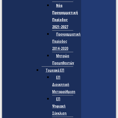
Νέα
Προγραμματική
Περίοδος
2021-2027
Προγραμματική
Περίοδος
2014-2020
Μητρώο
Προμηθευτών
Τομεακά ΕΠ
ΕΠ
Διοικητική
Μεταρρύθμιση
ΕΠ
Ψηφιακή
Σύγκλιση