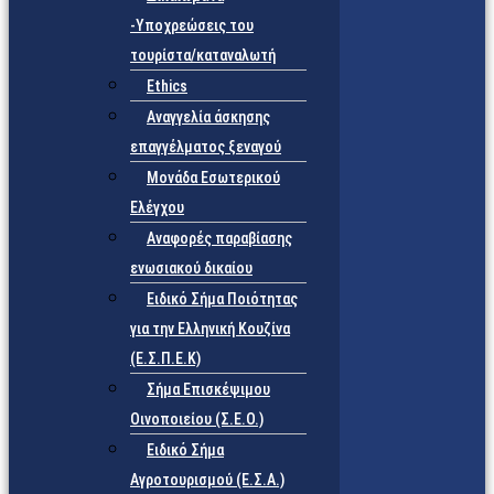
-Υποχρεώσεις του
τουρίστα/καταναλωτή
Ethics
Αναγγελία άσκησης
επαγγέλματος ξεναγού
Μονάδα Εσωτερικού
Ελέγχου
Αναφορές παραβίασης
ενωσιακού δικαίου
Ειδικό Σήμα Ποιότητας
για την Ελληνική Κουζίνα
(Ε.Σ.Π.Ε.Κ)
Σήμα Επισκέψιμου
Οινοποιείου (Σ.Ε.Ο.)
Ειδικό Σήμα
Αγροτουρισμού (Ε.Σ.Α.)