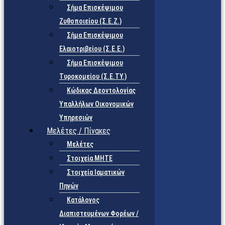
Σήμα Επισκέψιμου
Ζυθοποιείου (Σ.Ε.Ζ.)
Σήμα Επισκέψιμου
Ελαιοτριβείου (Σ.Ε.Ε.)
Σήμα Επισκέψιμου
Τυροκομείου (Σ.Ε.TY.)
Κώδικας Δεοντολογίας
Υπαλλήλων Οικονομικών
Υπηρεσιών
Μελέτες / Πίνακες
Μελέτες
Στοιχεία ΜΗΤΕ
Στοιχεία Ιαματικών
Πηγών
Κατάλογος
Διαπιστευμένων Φορέων /