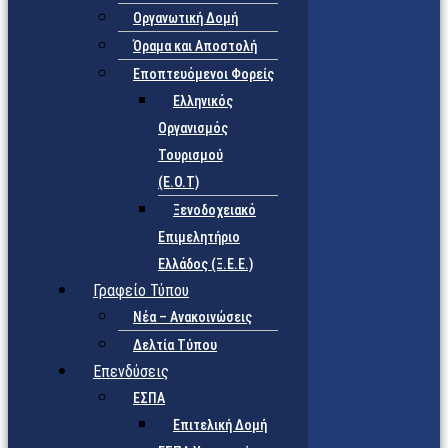
Οργανωτική Δομή
Όραμα και Αποστολή
Εποπτευόμενοι Φορείς
Eλληνικός
Οργανισμός
Τουρισμού
(Ε.Ο.Τ)
Ξενοδοχειακό
Επιμελητήριο
Ελλάδος (Ξ.Ε.Ε.)
Γραφείο Τύπου
Νέα – Ανακοινώσεις
Δελτία Τύπου
Επενδύσεις
ΕΣΠΑ
Επιτελική Δομή