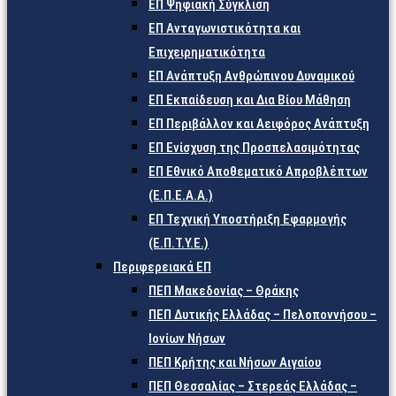
ΕΠ Ψηφιακή Σύγκλιση
ΕΠ Ανταγωνιστικότητα και
Επιχειρηματικότητα
ΕΠ Ανάπτυξη Ανθρώπινου Δυναμικού
ΕΠ Εκπαίδευση και Δια Βίου Μάθηση
ΕΠ Περιβάλλον και Αειφόρος Ανάπτυξη
ΕΠ Ενίσχυση της Προσπελασιμότητας
ΕΠ Εθνικό Αποθεματικό Απροβλέπτων
(Ε.Π.Ε.Α.Α.)
ΕΠ Τεχνική Υποστήριξη Εφαρμογής
(Ε.Π.Τ.Υ.Ε.)
Περιφερειακά ΕΠ
ΠΕΠ Μακεδονίας – Θράκης
ΠΕΠ Δυτικής Ελλάδας – Πελοποννήσου –
Ιονίων Νήσων
ΠΕΠ Κρήτης και Νήσων Αιγαίου
ΠΕΠ Θεσσαλίας – Στερεάς Ελλάδας –