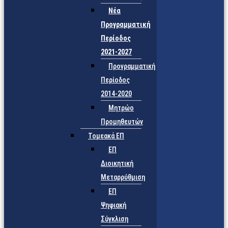
Νέα
Προγραμματική
Περίοδος
2021-2027
Προγραμματική
Περίοδος
2014-2020
Μητρώο
Προμηθευτών
Τομεακά ΕΠ
ΕΠ
Διοικητική
Μεταρρύθμιση
ΕΠ
Ψηφιακή
Σύγκλιση