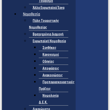
Τουρισμό
Άλλα Ευρωπαϊκά Έργα
Νομοθεσία
Πύλη Τουριστικής
Νομοθεσίας
Βραχυχρόνια διαμονή
Ευρωπαϊκή Νομοθεσία
Συνθήκες
Κανονισμοί
Οδηγίες
Αποφάσεις
Ανακοινώσεις
Προπαρασκευαστικές
Πράξεις
Νομολογία
Δ.Ε.Κ.
Δικαιώματα