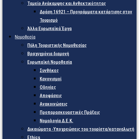
Ταμείο Ανάκαμψης και Ανθεκτικότητας
Δράση 16921 – Προγράμματα κατάρτισης στον
Τουρισμό
Άλλα Ευρωπαϊκά Έργα
Νομοθεσία
Πύλη Τουριστικής Νομοθεσίας
Βραχυχρόνια διαμονή
Ευρωπαϊκή Νομοθεσία
Συνθήκες
Κανονισμοί
Οδηγίες
Αποφάσεις
Ανακοινώσεις
Προπαρασκευαστικές Πράξεις
Νομολογία Δ.Ε.Κ.
Δικαιώματα -Υποχρεώσεις του τουρίστα/καταναλωτή
Ethics