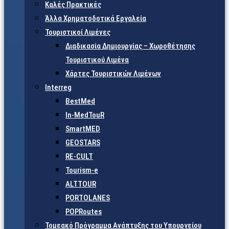
Καλές Πρακτικές
Άλλα Χρηματοδοτικά Εργαλεία
Τουριστικοί Λιμένες
Διαδικασία Δημιουργίας – Χωροθέτησης
Τουριστικού Λιμένα
Χάρτες Τουριστικών Λιμένων
Interreg
BestMed
In-MedTouR
SmartMED
GEOSTARS
RE-CULT
Tourism-e
ALTTOUR
PORTOLANES
POPRoutes
Τομεακό Πρόγραμμα Ανάπτυξης του Υπουργείου