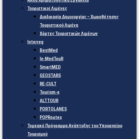
Άλλα Χρηματοδοτικά Εργαλεία
Τουριστικοί Λιμένες
Διαδικασία Δημιουργίας – Χωροθέτησης
Τουριστικού Λιμένα
Χάρτες Τουριστικών Λιμένων
Interreg
BestMed
In-MedTouR
SmartMED
GEOSTARS
RE-CULT
Tourism-e
ALTTOUR
PORTOLANES
POPRoutes
Τομεακό Πρόγραμμα Ανάπτυξης του Υπουργείου
Τουρισμού