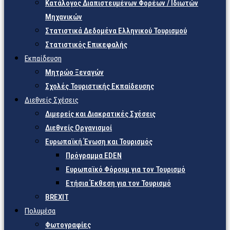
Κατάλογος Διαπιστευμένων Φορέων / Ιδιωτών
Μηχανικών
Στατιστικά Δεδομένα Ελληνικού Τουρισμού
Στατιστικός Επικεφαλής
Εκπαίδευση
Μητρώο Ξεναγών
Σχολές Τουριστικής Εκπαίδευσης
Διεθνείς Σχέσεις
Διμερείς και Διακρατικές Σχέσεις
Διεθνείς Οργανισμοί
Ευρωπαϊκή Ένωση και Τουρισμός
Πρόγραμμα EDEN
Ευρωπαϊκό Φόρουμ για τον Τουρισμό
Ετήσια Έκθεση για τον Τουρισμό
BREXIT
Πολυμέσα
Φωτογραφίες