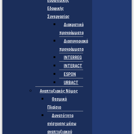
Ευρωπαϊκής
Εδαφικής
Συνεργασίας
Διακρατικά
προγράμματα
Διασυνοριακά
προγράμματα
INTERREG
INTERACT
ESPON
URBACT
Αναπτυξιακός Νόμος
Θεσμικό
Πλαίσιο
Δυνατότητα
ενίσχυσης μέσω
αναπτυξιακού