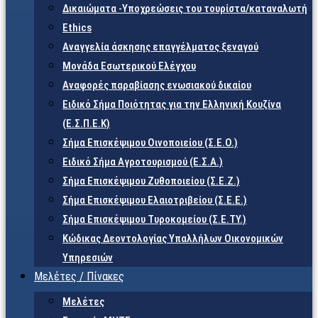
Δικαιώματα -Υποχρεώσεις του τουρίστα/καταναλωτή
Ethics
Αναγγελία άσκησης επαγγέλματος ξεναγού
Μονάδα Εσωτερικού Ελέγχου
Αναφορές παραβίασης ενωσιακού δικαίου
Ειδικό Σήμα Ποιότητας για την Ελληνική Κουζίνα
(Ε.Σ.Π.Ε.Κ)
Σήμα Επισκέψιμου Οινοποιείου (Σ.Ε.Ο.)
Ειδικό Σήμα Αγροτουρισμού (Ε.Σ.Α.)
Σήμα Επισκέψιμου Ζυθοποιείου (Σ.Ε.Ζ.)
Σήμα Επισκέψιμου Ελαιοτριβείου (Σ.Ε.Ε.)
Σήμα Επισκέψιμου Τυροκομείου (Σ.Ε.TY.)
Κώδικας Δεοντολογίας Υπαλλήλων Οικονομικών
Υπηρεσιών
Μελέτες / Πίνακες
Μελέτες