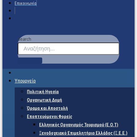
Επικοινωνία
Search
Υπουργείο
Πολιτική Ηγεσία
Οργανωτική Δομή
Όραμα και Αποστολή
Εποπτευόμενοι Φορείς
Eλληνικός Οργανισμός Τουρισμού (Ε.Ο.Τ)
Ξενοδοχειακό Επιμελητήριο Ελλάδος (Ξ.Ε.Ε.)