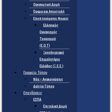
Οργανωτική Δομή
Όραμα και Αποστολή
Εποπτευόμενοι Φορείς
Eλληνικός
Οργανισμός
Τουρισμού
(Ε.Ο.Τ)
Ξενοδοχειακό
Επιμελητήριο
Ελλάδος (Ξ.Ε.Ε.)
Γραφείο Τύπου
Νέα – Ανακοινώσεις
Δελτία Τύπου
Επενδύσεις
ΕΣΠΑ
Επιτελική Δομή