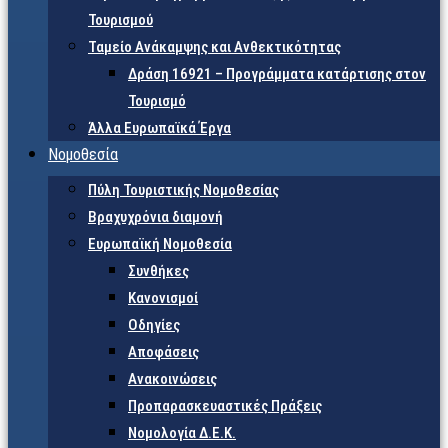
Τουρισμού
Ταμείο Ανάκαμψης και Ανθεκτικότητας
Δράση 16921 – Προγράμματα κατάρτισης στον
Τουρισμό
Άλλα Ευρωπαϊκά Έργα
Νομοθεσία
Πύλη Τουριστικής Νομοθεσίας
Βραχυχρόνια διαμονή
Ευρωπαϊκή Νομοθεσία
Συνθήκες
Κανονισμοί
Οδηγίες
Αποφάσεις
Ανακοινώσεις
Προπαρασκευαστικές Πράξεις
Νομολογία Δ.Ε.Κ.