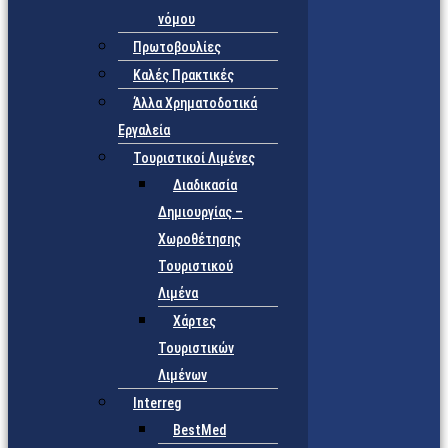
νόμου
Πρωτοβουλίες
Καλές Πρακτικές
Άλλα Χρηματοδοτικά
Εργαλεία
Τουριστικοί Λιμένες
Διαδικασία
Δημιουργίας –
Χωροθέτησης
Τουριστικού
Λιμένα
Χάρτες
Τουριστικών
Λιμένων
Interreg
BestMed