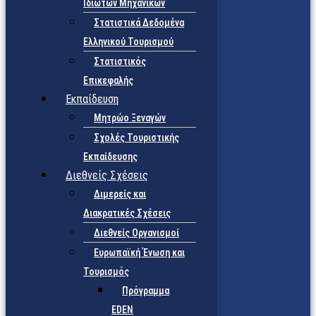
Ιδιωτών Μηχανικών
Στατιστικά Δεδομένα
Ελληνικού Τουρισμού
Στατιστικός
Επικεφαλής
Εκπαίδευση
Μητρώο Ξεναγών
Σχολές Τουριστικής
Εκπαίδευσης
Διεθνείς Σχέσεις
Διμερείς και
Διακρατικές Σχέσεις
Διεθνείς Οργανισμοί
Ευρωπαϊκή Ένωση και
Τουρισμός
Πρόγραμμα
EDEN