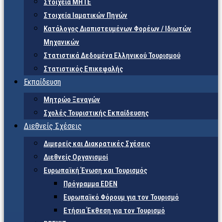
Στοιχεία ΜΗΤΕ
Στοιχεία Ιαματικών Πηγών
Κατάλογος Διαπιστευμένων Φορέων / Ιδιωτών
Μηχανικών
Στατιστικά Δεδομένα Ελληνικού Τουρισμού
Στατιστικός Επικεφαλής
Εκπαίδευση
Μητρώο Ξεναγών
Σχολές Τουριστικής Εκπαίδευσης
Διεθνείς Σχέσεις
Διμερείς και Διακρατικές Σχέσεις
Διεθνείς Οργανισμοί
Ευρωπαϊκή Ένωση και Τουρισμός
Πρόγραμμα EDEN
Ευρωπαϊκό Φόρουμ για τον Τουρισμό
Ετήσια Έκθεση για τον Τουρισμό