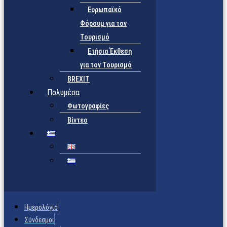
Ευρωπαϊκό
Φόρουμ για τον
Τουρισμό
Ετήσια Έκθεση
για τον Τουρισμό
BREXIT
Πολυμέσα
Φωτογραφίες
Βίντεο
Ημερολόγιο
Σύνδεσμοι