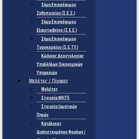
Σήμα Επισκέψιμου
Ζυθοποιείου (Σ.Ε.Ζ.)
Σήμα Επισκέψιμου
Ελαιοτριβείου (Σ.Ε.Ε.)
Σήμα Επισκέψιμου
Τυροκομείου (Σ.Ε.TY.)
Κώδικας Δεοντολογίας
Υπαλλήλων Οικονομικών
Υπηρεσιών
Μελέτες / Πίνακες
Μελέτες
Στοιχεία ΜΗΤΕ
Στοιχεία Ιαματικών
Πηγών
Κατάλογος
Διαπιστευμένων Φορέων /