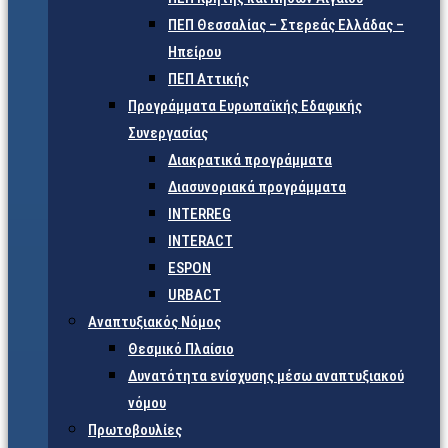
ΠΕΠ Θεσσαλίας – Στερεάς Ελλάδας –
Ηπείρου
ΠΕΠ Αττικής
Προγράμματα Ευρωπαϊκής Εδαφικής
Συνεργασίας
Διακρατικά προγράμματα
Διασυνοριακά προγράμματα
INTERREG
INTERACT
ESPON
URBACT
Αναπτυξιακός Νόμος
Θεσμικό Πλαίσιο
Δυνατότητα ενίσχυσης μέσω αναπτυξιακού
νόμου
Πρωτοβουλίες