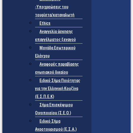
-Υποχρεώσεις του
τουρίστα/καταναλωτή
Ethics
Αναγγελία άσκησης
επαγγέλματος ξεναγού
Μονάδα Εσωτερικού
Ελέγχου
Αναφορές παραβίασης
ενωσιακού δικαίου
Ειδικό Σήμα Ποιότητας
για την Ελληνική Κουζίνα
(Ε.Σ.Π.Ε.Κ)
Σήμα Επισκέψιμου
Οινοποιείου (Σ.Ε.Ο.)
Ειδικό Σήμα
Αγροτουρισμού (Ε.Σ.Α.)