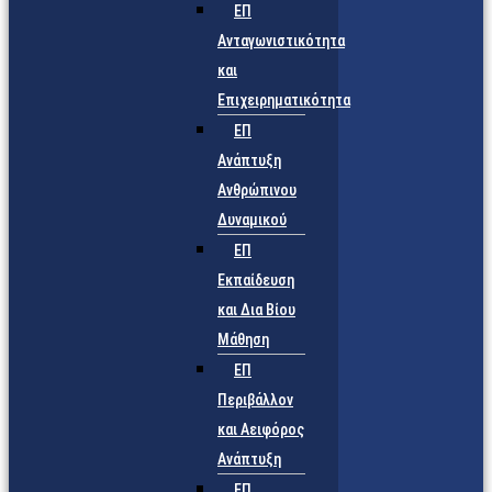
ΕΠ
Ανταγωνιστικότητα
και
Επιχειρηματικότητα
ΕΠ
Ανάπτυξη
Ανθρώπινου
Δυναμικού
ΕΠ
Εκπαίδευση
και Δια Βίου
Μάθηση
ΕΠ
Περιβάλλον
και Αειφόρος
Ανάπτυξη
ΕΠ