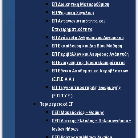
ΕΠ Διοικητική Μεταρρύθμιση
ΕΠ Ψηφιακή Σύγκλιση
ΕΠ Ανταγωνιστικότητα και
Επιχειρηματικότητα
ΕΠ Ανάπτυξη Ανθρώπινου Δυναμικού
ΕΠ Εκπαίδευση και Δια Βίου Μάθηση
ΕΠ Περιβάλλον και Αειφόρος Ανάπτυξη
ΕΠ Ενίσχυση της Προσπελασιμότητας
ΕΠ Εθνικό Αποθεματικό Απροβλέπτων
(Ε.Π.Ε.Α.Α.)
ΕΠ Τεχνική Υποστήριξη Εφαρμογής
(Ε.Π.Τ.Υ.Ε.)
Περιφερειακά ΕΠ
ΠΕΠ Μακεδονίας – Θράκης
ΠΕΠ Δυτικής Ελλάδας – Πελοποννήσου –
Ιονίων Νήσων
ΠΕΠ Κρήτης και Νήσων Αιγαίου