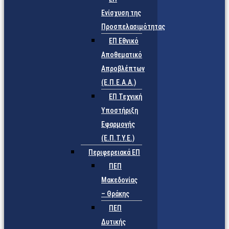
Ενίσχυση της
Προσπελασιμότητας
ΕΠ Εθνικό
Αποθεματικό
Απροβλέπτων
(Ε.Π.Ε.Α.Α.)
ΕΠ Τεχνική
Υποστήριξη
Εφαρμογής
(Ε.Π.Τ.Υ.Ε.)
Περιφερειακά ΕΠ
ΠΕΠ
Μακεδονίας
– Θράκης
ΠΕΠ
Δυτικής