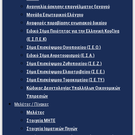
Αναγγελία άσκησης επαγγέλματος ξεναγού
Μονάδα Εσωτερικού Ελέγχου
Αναφορές παραβίασης ενωσιακού δικαίου
Ειδικό Σήμα Ποιότητας για την Ελληνική Κουζίνα
(Ε.Σ.Π.Ε.Κ)
Σήμα Επισκέψιμου Οινοποιείου (Σ.Ε.Ο.)
Ειδικό Σήμα Αγροτουρισμού (Ε.Σ.Α.)
Σήμα Επισκέψιμου Ζυθοποιείου (Σ.Ε.Ζ.)
Σήμα Επισκέψιμου Ελαιοτριβείου (Σ.Ε.Ε.)
Σήμα Επισκέψιμου Τυροκομείου (Σ.Ε.TY.)
Κώδικας Δεοντολογίας Υπαλλήλων Οικονομικών
Υπηρεσιών
Μελέτες / Πίνακες
Μελέτες
Στοιχεία ΜΗΤΕ
Στοιχεία Ιαματικών Πηγών