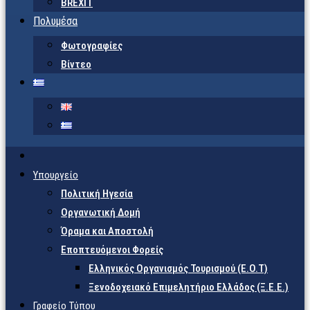
BREXIT
Πολυμέσα
Φωτογραφίες
Βίντεο
Υπουργείο
Πολιτική Ηγεσία
Οργανωτική Δομή
Όραμα και Αποστολή
Εποπτευόμενοι Φορείς
Eλληνικός Οργανισμός Τουρισμού (Ε.Ο.Τ)
Ξενοδοχειακό Επιμελητήριο Ελλάδος (Ξ.Ε.Ε.)
Γραφείο Τύπου