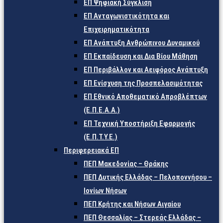
ΕΠ Ψηφιακή Σύγκλιση
ΕΠ Ανταγωνιστικότητα και
Επιχειρηματικότητα
ΕΠ Ανάπτυξη Ανθρώπινου Δυναμικού
ΕΠ Εκπαίδευση και Δια Βίου Μάθηση
ΕΠ Περιβάλλον και Αειφόρος Ανάπτυξη
ΕΠ Ενίσχυση της Προσπελασιμότητας
ΕΠ Εθνικό Αποθεματικό Απροβλέπτων
(Ε.Π.Ε.Α.Α.)
ΕΠ Τεχνική Υποστήριξη Εφαρμογής
(Ε.Π.Τ.Υ.Ε.)
Περιφερειακά ΕΠ
ΠΕΠ Μακεδονίας – Θράκης
ΠΕΠ Δυτικής Ελλάδας – Πελοποννήσου –
Ιονίων Νήσων
ΠΕΠ Κρήτης και Νήσων Αιγαίου
ΠΕΠ Θεσσαλίας – Στερεάς Ελλάδας –