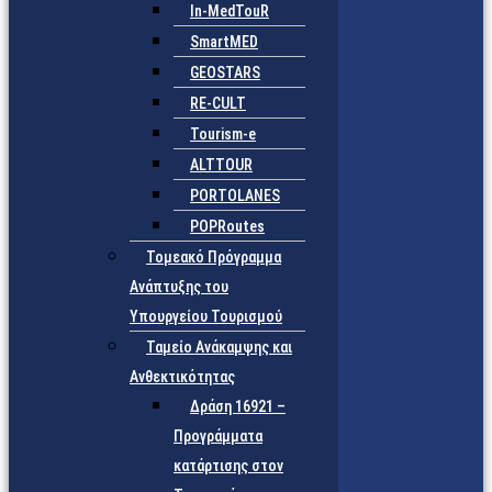
In-MedTouR
SmartMED
GEOSTARS
RE-CULT
Tourism-e
ALTTOUR
PORTOLANES
POPRoutes
Τομεακό Πρόγραμμα
Ανάπτυξης του
Υπουργείου Τουρισμού
Ταμείο Ανάκαμψης και
Ανθεκτικότητας
Δράση 16921 –
Προγράμματα
κατάρτισης στον