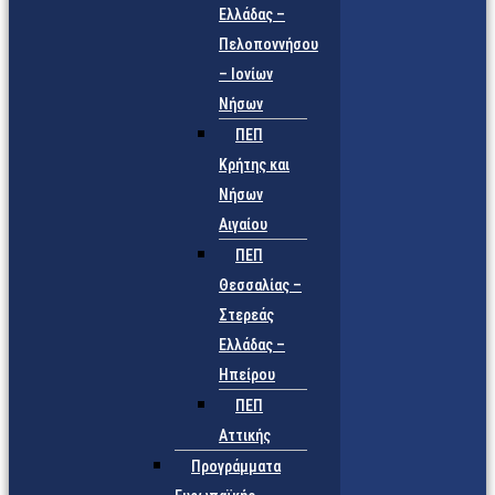
Ελλάδας –
Πελοποννήσου
– Ιονίων
Νήσων
ΠΕΠ
Κρήτης και
Νήσων
Αιγαίου
ΠΕΠ
Θεσσαλίας –
Στερεάς
Ελλάδας –
Ηπείρου
ΠΕΠ
Αττικής
Προγράμματα