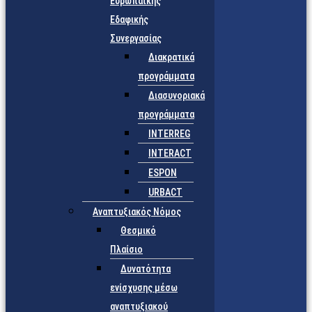
Ευρωπαϊκής
Εδαφικής
Συνεργασίας
Διακρατικά
προγράμματα
Διασυνοριακά
προγράμματα
INTERREG
INTERACT
ESPON
URBACT
Αναπτυξιακός Νόμος
Θεσμικό
Πλαίσιο
Δυνατότητα
ενίσχυσης μέσω
αναπτυξιακού