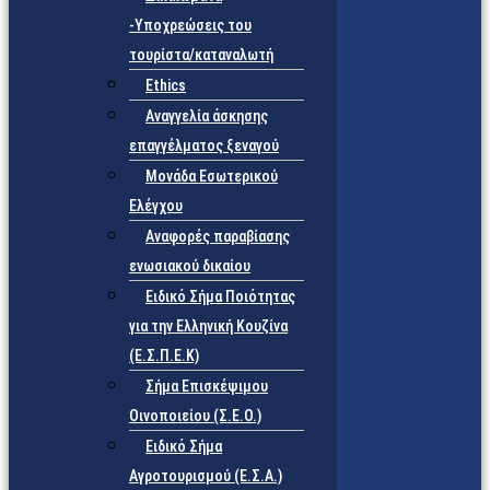
-Υποχρεώσεις του
τουρίστα/καταναλωτή
Ethics
Αναγγελία άσκησης
επαγγέλματος ξεναγού
Μονάδα Εσωτερικού
Ελέγχου
Αναφορές παραβίασης
ενωσιακού δικαίου
Ειδικό Σήμα Ποιότητας
για την Ελληνική Κουζίνα
(Ε.Σ.Π.Ε.Κ)
Σήμα Επισκέψιμου
Οινοποιείου (Σ.Ε.Ο.)
Ειδικό Σήμα
Αγροτουρισμού (Ε.Σ.Α.)