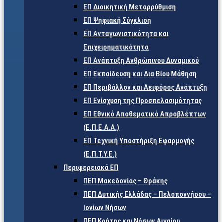
ΕΠ Διοικητική Μεταρρύθμιση
ΕΠ Ψηφιακή Σύγκλιση
ΕΠ Ανταγωνιστικότητα και
Επιχειρηματικότητα
ΕΠ Ανάπτυξη Ανθρώπινου Δυναμικού
ΕΠ Εκπαίδευση και Δια Βίου Μάθηση
ΕΠ Περιβάλλον και Αειφόρος Ανάπτυξη
ΕΠ Ενίσχυση της Προσπελασιμότητας
ΕΠ Εθνικό Αποθεματικό Απροβλέπτων
(Ε.Π.Ε.Α.Α.)
ΕΠ Τεχνική Υποστήριξη Εφαρμογής
(Ε.Π.Τ.Υ.Ε.)
Περιφερειακά ΕΠ
ΠΕΠ Μακεδονίας – Θράκης
ΠΕΠ Δυτικής Ελλάδας – Πελοποννήσου –
Ιονίων Νήσων
ΠΕΠ Κρήτης και Νήσων Αιγαίου