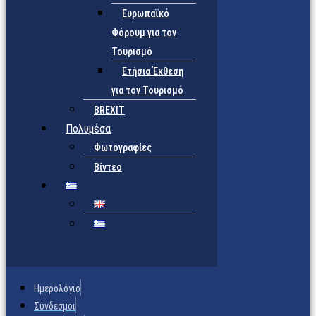
Ευρωπαϊκό
Φόρουμ για τον
Τουρισμό
Ετήσια Έκθεση
για τον Τουρισμό
BREXIT
Πολυμέσα
Φωτογραφίες
Βίντεο
Ημερολόγιο
Σύνδεσμοι