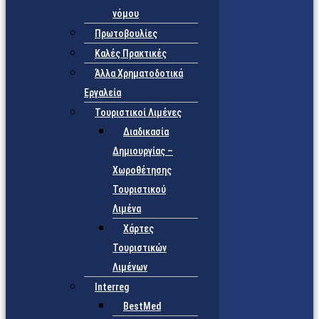
νόμου
Πρωτοβουλίες
Καλές Πρακτικές
Άλλα Χρηματοδοτικά
Εργαλεία
Τουριστικοί Λιμένες
Διαδικασία
Δημιουργίας –
Χωροθέτησης
Τουριστικού
Λιμένα
Χάρτες
Τουριστικών
Λιμένων
Interreg
BestMed