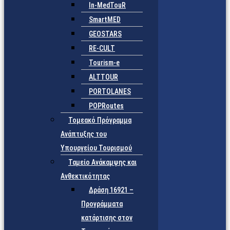
In-MedTouR
SmartMED
GEOSTARS
RE-CULT
Tourism-e
ALTTOUR
PORTOLANES
POPRoutes
Τομεακό Πρόγραμμα
Ανάπτυξης του
Υπουργείου Τουρισμού
Ταμείο Ανάκαμψης και
Ανθεκτικότητας
Δράση 16921 –
Προγράμματα
κατάρτισης στον