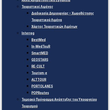
Άλλα Χρηματοδοτικά Εργαλεία
Τουριστικοί Λιμένες
Διαδικασία Δημιουργίας – Χωροθέτησης
Τουριστικού Λιμένα
Χάρτες Τουριστικών Λιμένων
Interreg
BestMed
In-MedTouR
SmartMED
GEOSTARS
RE-CULT
Tourism-e
ALTTOUR
PORTOLANES
POPRoutes
Τομεακό Πρόγραμμα Ανάπτυξης του Υπουργείου
Τουρισμού