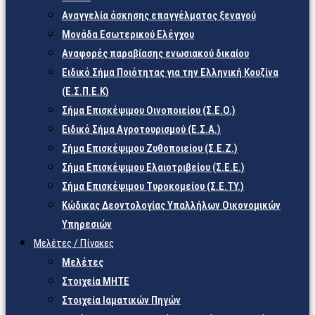
Αναγγελία άσκησης επαγγέλματος ξεναγού
Μονάδα Εσωτερικού Ελέγχου
Αναφορές παραβίασης ενωσιακού δικαίου
Ειδικό Σήμα Ποιότητας για την Ελληνική Κουζίνα
(Ε.Σ.Π.Ε.Κ)
Σήμα Επισκέψιμου Οινοποιείου (Σ.Ε.Ο.)
Ειδικό Σήμα Αγροτουρισμού (Ε.Σ.Α.)
Σήμα Επισκέψιμου Ζυθοποιείου (Σ.Ε.Ζ.)
Σήμα Επισκέψιμου Ελαιοτριβείου (Σ.Ε.Ε.)
Σήμα Επισκέψιμου Τυροκομείου (Σ.Ε.TY.)
Κώδικας Δεοντολογίας Υπαλλήλων Οικονομικών
Υπηρεσιών
Μελέτες / Πίνακες
Μελέτες
Στοιχεία ΜΗΤΕ
Στοιχεία Ιαματικών Πηγών