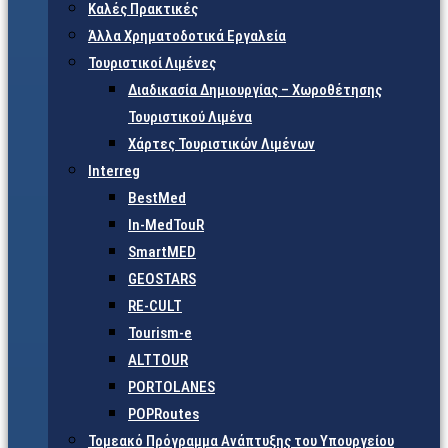
Καλές Πρακτικές
Άλλα Χρηματοδοτικά Εργαλεία
Τουριστικοί Λιμένες
Διαδικασία Δημιουργίας – Χωροθέτησης
Τουριστικού Λιμένα
Χάρτες Τουριστικών Λιμένων
Interreg
BestMed
In-MedTouR
SmartMED
GEOSTARS
RE-CULT
Tourism-e
ALTTOUR
PORTOLANES
POPRoutes
Τομεακό Πρόγραμμα Ανάπτυξης του Υπουργείου