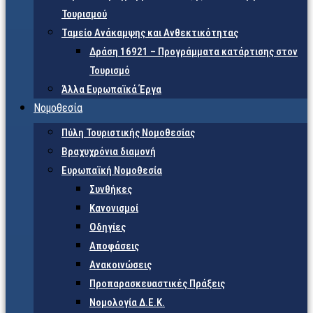
Τουρισμού
Ταμείο Ανάκαμψης και Ανθεκτικότητας
Δράση 16921 – Προγράμματα κατάρτισης στον
Τουρισμό
Άλλα Ευρωπαϊκά Έργα
Νομοθεσία
Πύλη Τουριστικής Νομοθεσίας
Βραχυχρόνια διαμονή
Ευρωπαϊκή Νομοθεσία
Συνθήκες
Κανονισμοί
Οδηγίες
Αποφάσεις
Ανακοινώσεις
Προπαρασκευαστικές Πράξεις
Νομολογία Δ.Ε.Κ.