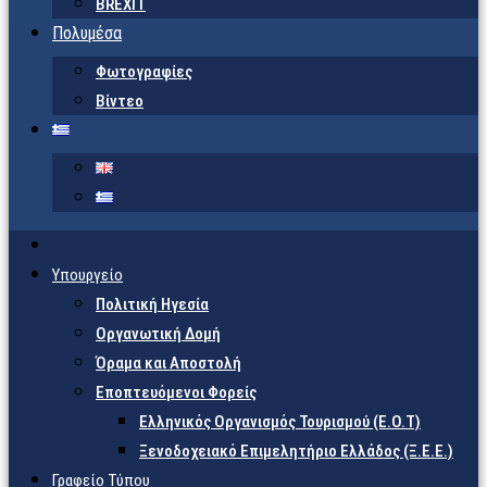
BREXIT
Πολυμέσα
Φωτογραφίες
Βίντεο
Υπουργείο
Πολιτική Ηγεσία
Οργανωτική Δομή
Όραμα και Αποστολή
Εποπτευόμενοι Φορείς
Eλληνικός Οργανισμός Τουρισμού (Ε.Ο.Τ)
Ξενοδοχειακό Επιμελητήριο Ελλάδος (Ξ.Ε.Ε.)
Γραφείο Τύπου