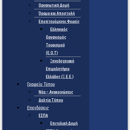
Οργανωτική Δομή
Όραμα και Αποστολή
Εποπτευόμενοι Φορείς
Eλληνικός
Οργανισμός
Τουρισμού
(Ε.Ο.Τ)
Ξενοδοχειακό
Επιμελητήριο
Ελλάδος (Ξ.Ε.Ε.)
Γραφείο Τύπου
Νέα – Ανακοινώσεις
Δελτία Τύπου
Επενδύσεις
ΕΣΠΑ
Επιτελική Δομή