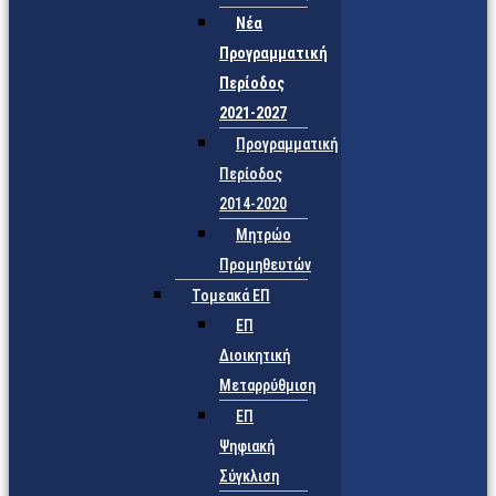
Νέα
Προγραμματική
Περίοδος
2021-2027
Προγραμματική
Περίοδος
2014-2020
Μητρώο
Προμηθευτών
Τομεακά ΕΠ
ΕΠ
Διοικητική
Μεταρρύθμιση
ΕΠ
Ψηφιακή
Σύγκλιση