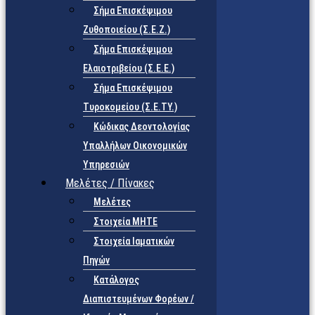
Σήμα Επισκέψιμου
Ζυθοποιείου (Σ.Ε.Ζ.)
Σήμα Επισκέψιμου
Ελαιοτριβείου (Σ.Ε.Ε.)
Σήμα Επισκέψιμου
Τυροκομείου (Σ.Ε.TY.)
Κώδικας Δεοντολογίας
Υπαλλήλων Οικονομικών
Υπηρεσιών
Μελέτες / Πίνακες
Μελέτες
Στοιχεία ΜΗΤΕ
Στοιχεία Ιαματικών
Πηγών
Κατάλογος
Διαπιστευμένων Φορέων /