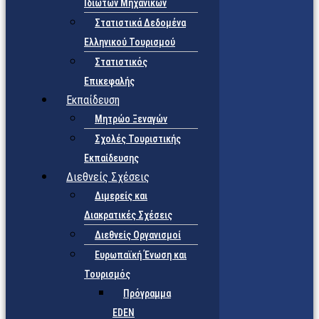
Ιδιωτών Μηχανικών
Στατιστικά Δεδομένα
Ελληνικού Τουρισμού
Στατιστικός
Επικεφαλής
Εκπαίδευση
Μητρώο Ξεναγών
Σχολές Τουριστικής
Εκπαίδευσης
Διεθνείς Σχέσεις
Διμερείς και
Διακρατικές Σχέσεις
Διεθνείς Οργανισμοί
Ευρωπαϊκή Ένωση και
Τουρισμός
Πρόγραμμα
EDEN