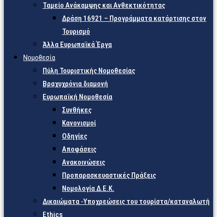
Ταμείο Ανάκαμψης και Ανθεκτικότητας
Δράση 16921 – Προγράμματα κατάρτισης στον
Τουρισμό
Άλλα Ευρωπαϊκά Έργα
Νομοθεσία
Πύλη Τουριστικής Νομοθεσίας
Βραχυχρόνια διαμονή
Ευρωπαϊκή Νομοθεσία
Συνθήκες
Κανονισμοί
Οδηγίες
Αποφάσεις
Ανακοινώσεις
Προπαρασκευαστικές Πράξεις
Νομολογία Δ.Ε.Κ.
Δικαιώματα -Υποχρεώσεις του τουρίστα/καταναλωτή
Ethics