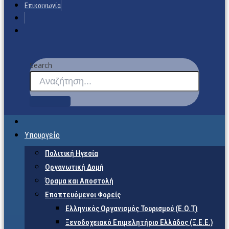
Επικοινωνία
Search
Υπουργείο
Πολιτική Ηγεσία
Οργανωτική Δομή
Όραμα και Αποστολή
Εποπτευόμενοι Φορείς
Eλληνικός Οργανισμός Τουρισμού (Ε.Ο.Τ)
Ξενοδοχειακό Επιμελητήριο Ελλάδος (Ξ.Ε.Ε.)