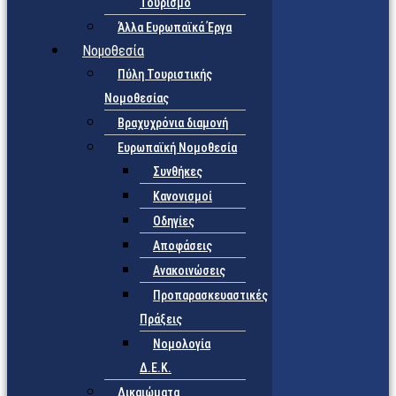
Τουρισμό
Άλλα Ευρωπαϊκά Έργα
Νομοθεσία
Πύλη Τουριστικής
Νομοθεσίας
Βραχυχρόνια διαμονή
Ευρωπαϊκή Νομοθεσία
Συνθήκες
Κανονισμοί
Οδηγίες
Αποφάσεις
Ανακοινώσεις
Προπαρασκευαστικές
Πράξεις
Νομολογία
Δ.Ε.Κ.
Δικαιώματα