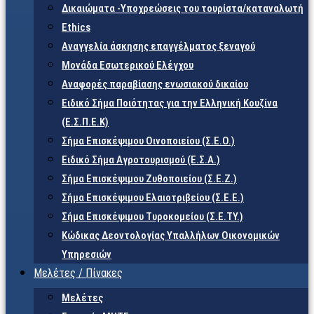
Δικαιώματα -Υποχρεώσεις του τουρίστα/καταναλωτή
Ethics
Αναγγελία άσκησης επαγγέλματος ξεναγού
Μονάδα Εσωτερικού Ελέγχου
Αναφορές παραβίασης ενωσιακού δικαίου
Ειδικό Σήμα Ποιότητας για την Ελληνική Κουζίνα
(Ε.Σ.Π.Ε.Κ)
Σήμα Επισκέψιμου Οινοποιείου (Σ.Ε.Ο.)
Ειδικό Σήμα Αγροτουρισμού (Ε.Σ.Α.)
Σήμα Επισκέψιμου Ζυθοποιείου (Σ.Ε.Ζ.)
Σήμα Επισκέψιμου Ελαιοτριβείου (Σ.Ε.Ε.)
Σήμα Επισκέψιμου Τυροκομείου (Σ.Ε.TY.)
Κώδικας Δεοντολογίας Υπαλλήλων Οικονομικών
Υπηρεσιών
Μελέτες / Πίνακες
Μελέτες