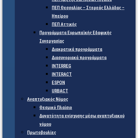
ΠΕΠ Θεσσαλίας – Στερεάς Ελλάδας –
Ηπείρου
ΠΕΠ Αττικής
Προγράμματα Ευρωπαϊκής Εδαφικής
Συνεργασίας
Διακρατικά προγράμματα
Διασυνοριακά προγράμματα
INTERREG
INTERACT
ESPON
URBACT
Αναπτυξιακός Νόμος
Θεσμικό Πλαίσιο
Δυνατότητα ενίσχυσης μέσω αναπτυξιακού
νόμου
Πρωτοβουλίες