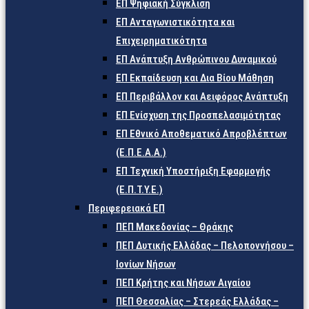
ΕΠ Ψηφιακή Σύγκλιση
ΕΠ Ανταγωνιστικότητα και
Επιχειρηματικότητα
ΕΠ Ανάπτυξη Ανθρώπινου Δυναμικού
ΕΠ Εκπαίδευση και Δια Βίου Μάθηση
ΕΠ Περιβάλλον και Αειφόρος Ανάπτυξη
ΕΠ Ενίσχυση της Προσπελασιμότητας
ΕΠ Εθνικό Αποθεματικό Απροβλέπτων
(Ε.Π.Ε.Α.Α.)
ΕΠ Τεχνική Υποστήριξη Εφαρμογής
(Ε.Π.Τ.Υ.Ε.)
Περιφερειακά ΕΠ
ΠΕΠ Μακεδονίας – Θράκης
ΠΕΠ Δυτικής Ελλάδας – Πελοποννήσου –
Ιονίων Νήσων
ΠΕΠ Κρήτης και Νήσων Αιγαίου
ΠΕΠ Θεσσαλίας – Στερεάς Ελλάδας –