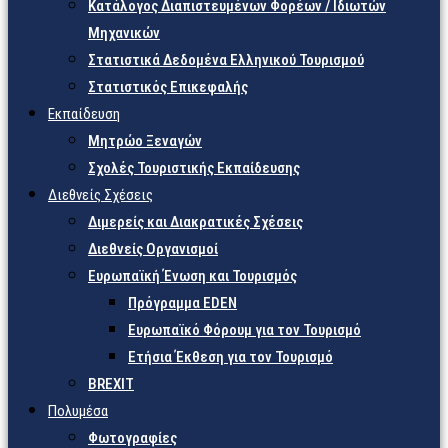
Κατάλογος Διαπιστευμένων Φορέων / Ιδιωτών
Μηχανικών
Στατιστικά Δεδομένα Ελληνικού Τουρισμού
Στατιστικός Επικεφαλής
Εκπαίδευση
Μητρώο Ξεναγών
Σχολές Τουριστικής Εκπαίδευσης
Διεθνείς Σχέσεις
Διμερείς και Διακρατικές Σχέσεις
Διεθνείς Οργανισμοί
Ευρωπαϊκή Ένωση και Τουρισμός
Πρόγραμμα EDEN
Ευρωπαϊκό Φόρουμ για τον Τουρισμό
Ετήσια Έκθεση για τον Τουρισμό
BREXIT
Πολυμέσα
Φωτογραφίες