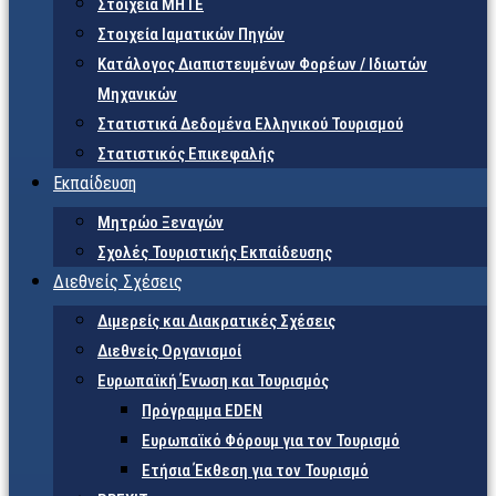
Στοιχεία ΜΗΤΕ
Στοιχεία Ιαματικών Πηγών
Κατάλογος Διαπιστευμένων Φορέων / Ιδιωτών
Μηχανικών
Στατιστικά Δεδομένα Ελληνικού Τουρισμού
Στατιστικός Επικεφαλής
Εκπαίδευση
Μητρώο Ξεναγών
Σχολές Τουριστικής Εκπαίδευσης
Διεθνείς Σχέσεις
Διμερείς και Διακρατικές Σχέσεις
Διεθνείς Οργανισμοί
Ευρωπαϊκή Ένωση και Τουρισμός
Πρόγραμμα EDEN
Ευρωπαϊκό Φόρουμ για τον Τουρισμό
Ετήσια Έκθεση για τον Τουρισμό