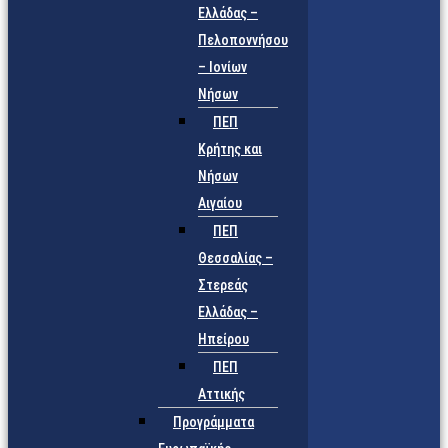
Ελλάδας –
Πελοποννήσου
– Ιονίων
Νήσων
ΠΕΠ
Κρήτης και
Νήσων
Αιγαίου
ΠΕΠ
Θεσσαλίας –
Στερεάς
Ελλάδας –
Ηπείρου
ΠΕΠ
Αττικής
Προγράμματα