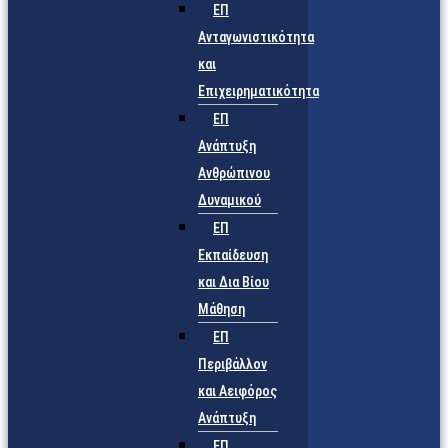
ΕΠ
Ανταγωνιστικότητα
και
Επιχειρηματικότητα
ΕΠ
Ανάπτυξη
Ανθρώπινου
Δυναμικού
ΕΠ
Εκπαίδευση
και Δια Βίου
Μάθηση
ΕΠ
Περιβάλλον
και Αειφόρος
Ανάπτυξη
ΕΠ