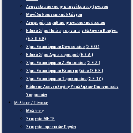
Αναγγελία άσκησης επαγγέλματος ξεναγού
Μονάδα Εσωτερικού Ελέγχου
Αναφορές παραβίασης ενωσιακού δικαίου
Ειδικό Σήμα Ποιότητας για την Ελληνική Κουζίνα
(Ε.Σ.Π.Ε.Κ)
Σήμα Επισκέψιμου Οινοποιείου (Σ.Ε.Ο.)
Ειδικό Σήμα Αγροτουρισμού (Ε.Σ.Α.)
Σήμα Επισκέψιμου Ζυθοποιείου (Σ.Ε.Ζ.)
Σήμα Επισκέψιμου Ελαιοτριβείου (Σ.Ε.Ε.)
Σήμα Επισκέψιμου Τυροκομείου (Σ.Ε.TY.)
Κώδικας Δεοντολογίας Υπαλλήλων Οικονομικών
Υπηρεσιών
Μελέτες / Πίνακες
Μελέτες
Στοιχεία ΜΗΤΕ
Στοιχεία Ιαματικών Πηγών