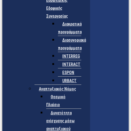
Ευρωπαϊκής
Εδαφικής
Συνεργασίας
Διακρατικά
προγράμματα
Διασυνοριακά
προγράμματα
INTERREG
INTERACT
ESPON
URBACT
Αναπτυξιακός Νόμος
Θεσμικό
Πλαίσιο
Δυνατότητα
ενίσχυσης μέσω
αναπτυξιακού