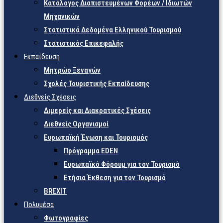
Κατάλογος Διαπιστευμένων Φορέων / Ιδιωτών
Μηχανικών
Στατιστικά Δεδομένα Ελληνικού Τουρισμού
Στατιστικός Επικεφαλής
Εκπαίδευση
Μητρώο Ξεναγών
Σχολές Τουριστικής Εκπαίδευσης
Διεθνείς Σχέσεις
Διμερείς και Διακρατικές Σχέσεις
Διεθνείς Οργανισμοί
Ευρωπαϊκή Ένωση και Τουρισμός
Πρόγραμμα EDEN
Ευρωπαϊκό Φόρουμ για τον Τουρισμό
Ετήσια Έκθεση για τον Τουρισμό
BREXIT
Πολυμέσα
Φωτογραφίες