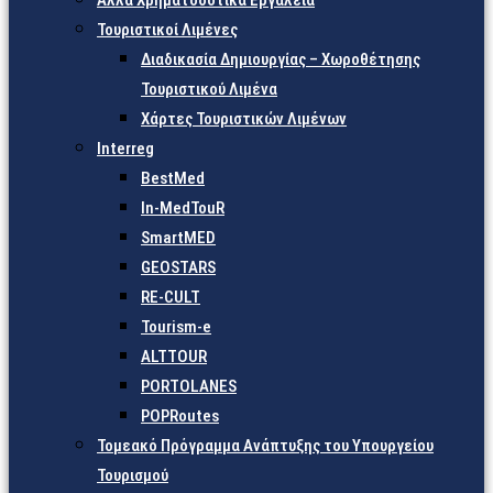
Άλλα Χρηματοδοτικά Εργαλεία
Τουριστικοί Λιμένες
Διαδικασία Δημιουργίας – Χωροθέτησης
Τουριστικού Λιμένα
Χάρτες Τουριστικών Λιμένων
Interreg
BestMed
In-MedTouR
SmartMED
GEOSTARS
RE-CULT
Tourism-e
ALTTOUR
PORTOLANES
POPRoutes
Τομεακό Πρόγραμμα Ανάπτυξης του Υπουργείου
Τουρισμού