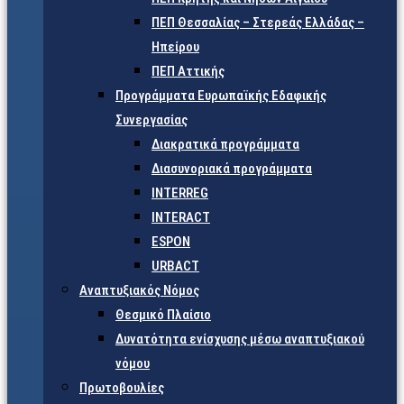
ΠΕΠ Θεσσαλίας – Στερεάς Ελλάδας –
Ηπείρου
ΠΕΠ Αττικής
Προγράμματα Ευρωπαϊκής Εδαφικής
Συνεργασίας
Διακρατικά προγράμματα
Διασυνοριακά προγράμματα
INTERREG
INTERACT
ESPON
URBACT
Αναπτυξιακός Νόμος
Θεσμικό Πλαίσιο
Δυνατότητα ενίσχυσης μέσω αναπτυξιακού
νόμου
Πρωτοβουλίες