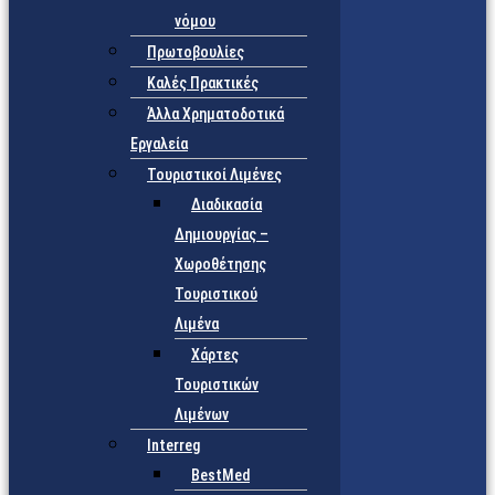
νόμου
Πρωτοβουλίες
Καλές Πρακτικές
Άλλα Χρηματοδοτικά
Εργαλεία
Τουριστικοί Λιμένες
Διαδικασία
Δημιουργίας –
Χωροθέτησης
Τουριστικού
Λιμένα
Χάρτες
Τουριστικών
Λιμένων
Interreg
BestMed