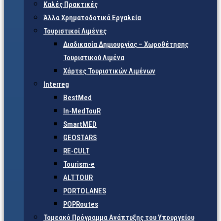
Καλές Πρακτικές
Άλλα Χρηματοδοτικά Εργαλεία
Τουριστικοί Λιμένες
Διαδικασία Δημιουργίας – Χωροθέτησης
Τουριστικού Λιμένα
Χάρτες Τουριστικών Λιμένων
Interreg
BestMed
In-MedTouR
SmartMED
GEOSTARS
RE-CULT
Tourism-e
ALTTOUR
PORTOLANES
POPRoutes
Τομεακό Πρόγραμμα Ανάπτυξης του Υπουργείου