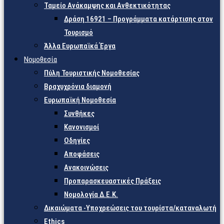
Ταμείο Ανάκαμψης και Ανθεκτικότητας
Δράση 16921 – Προγράμματα κατάρτισης στον
Τουρισμό
Άλλα Ευρωπαϊκά Έργα
Νομοθεσία
Πύλη Τουριστικής Νομοθεσίας
Βραχυχρόνια διαμονή
Ευρωπαϊκή Νομοθεσία
Συνθήκες
Κανονισμοί
Οδηγίες
Αποφάσεις
Ανακοινώσεις
Προπαρασκευαστικές Πράξεις
Νομολογία Δ.Ε.Κ.
Δικαιώματα -Υποχρεώσεις του τουρίστα/καταναλωτή
Ethics