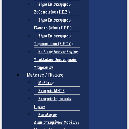
Σήμα Επισκέψιμου
Ζυθοποιείου (Σ.Ε.Ζ.)
Σήμα Επισκέψιμου
Ελαιοτριβείου (Σ.Ε.Ε.)
Σήμα Επισκέψιμου
Τυροκομείου (Σ.Ε.TY.)
Κώδικας Δεοντολογίας
Υπαλλήλων Οικονομικών
Υπηρεσιών
Μελέτες / Πίνακες
Μελέτες
Στοιχεία ΜΗΤΕ
Στοιχεία Ιαματικών
Πηγών
Κατάλογος
Διαπιστευμένων Φορέων /