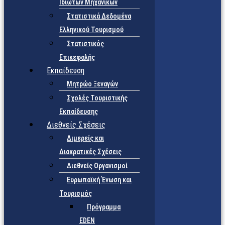
Ιδιωτών Μηχανικών
Στατιστικά Δεδομένα
Ελληνικού Τουρισμού
Στατιστικός
Επικεφαλής
Εκπαίδευση
Μητρώο Ξεναγών
Σχολές Τουριστικής
Εκπαίδευσης
Διεθνείς Σχέσεις
Διμερείς και
Διακρατικές Σχέσεις
Διεθνείς Οργανισμοί
Ευρωπαϊκή Ένωση και
Τουρισμός
Πρόγραμμα
EDEN