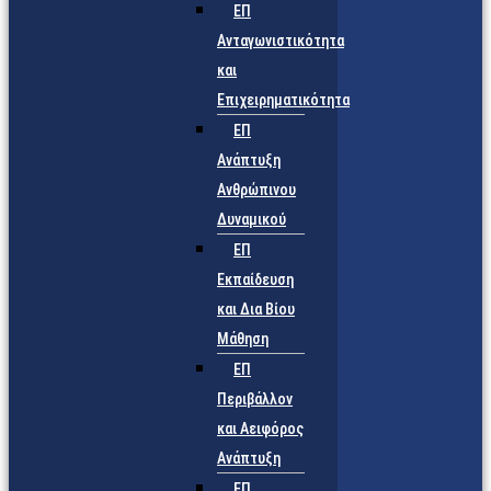
ΕΠ
Ανταγωνιστικότητα
και
Επιχειρηματικότητα
ΕΠ
Ανάπτυξη
Ανθρώπινου
Δυναμικού
ΕΠ
Εκπαίδευση
και Δια Βίου
Μάθηση
ΕΠ
Περιβάλλον
και Αειφόρος
Ανάπτυξη
ΕΠ