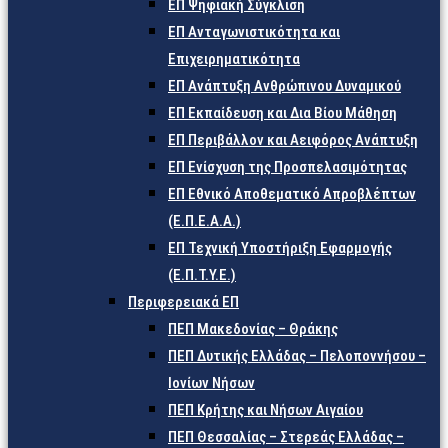
ΕΠ Ψηφιακή Σύγκλιση
ΕΠ Ανταγωνιστικότητα και
Επιχειρηματικότητα
ΕΠ Ανάπτυξη Ανθρώπινου Δυναμικού
ΕΠ Εκπαίδευση και Δια Βίου Μάθηση
ΕΠ Περιβάλλον και Αειφόρος Ανάπτυξη
ΕΠ Ενίσχυση της Προσπελασιμότητας
ΕΠ Εθνικό Αποθεματικό Απροβλέπτων
(Ε.Π.Ε.Α.Α.)
ΕΠ Τεχνική Υποστήριξη Εφαρμογής
(Ε.Π.Τ.Υ.Ε.)
Περιφερειακά ΕΠ
ΠΕΠ Μακεδονίας – Θράκης
ΠΕΠ Δυτικής Ελλάδας – Πελοποννήσου –
Ιονίων Νήσων
ΠΕΠ Κρήτης και Νήσων Αιγαίου
ΠΕΠ Θεσσαλίας – Στερεάς Ελλάδας –