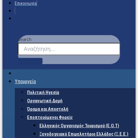
Επικοινωνία
Search
Υπουργείο
Πολιτική Ηγεσία
Οργανωτική Δομή
Όραμα και Αποστολή
Εποπτευόμενοι Φορείς
Eλληνικός Οργανισμός Τουρισμού (Ε.Ο.Τ)
Ξενοδοχειακό Επιμελητήριο Ελλάδος (Ξ.Ε.Ε.)