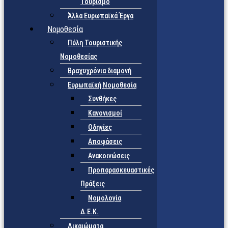
Τουρισμό
Άλλα Ευρωπαϊκά Έργα
Νομοθεσία
Πύλη Τουριστικής
Νομοθεσίας
Βραχυχρόνια διαμονή
Ευρωπαϊκή Νομοθεσία
Συνθήκες
Κανονισμοί
Οδηγίες
Αποφάσεις
Ανακοινώσεις
Προπαρασκευαστικές
Πράξεις
Νομολογία
Δ.Ε.Κ.
Δικαιώματα