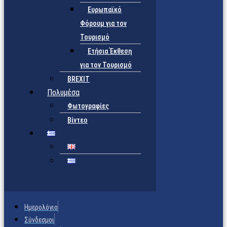
Ευρωπαϊκό
Φόρουμ για τον
Τουρισμό
Ετήσια Έκθεση
για τον Τουρισμό
BREXIT
Πολυμέσα
Φωτογραφίες
Βίντεο
Ημερολόγιο
Σύνδεσμοι