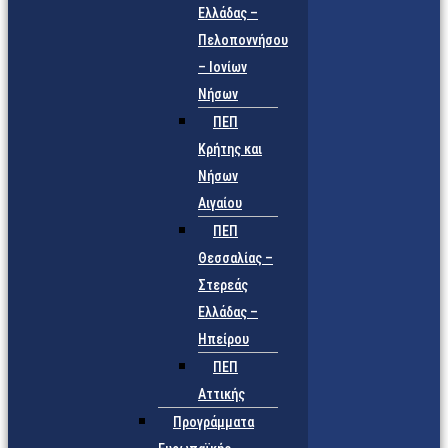
Ελλάδας –
Πελοποννήσου
– Ιονίων
Νήσων
ΠΕΠ
Κρήτης και
Νήσων
Αιγαίου
ΠΕΠ
Θεσσαλίας –
Στερεάς
Ελλάδας –
Ηπείρου
ΠΕΠ
Αττικής
Προγράμματα