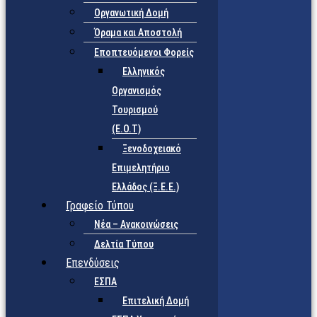
Οργανωτική Δομή
Όραμα και Αποστολή
Εποπτευόμενοι Φορείς
Eλληνικός
Οργανισμός
Τουρισμού
(Ε.Ο.Τ)
Ξενοδοχειακό
Επιμελητήριο
Ελλάδος (Ξ.Ε.Ε.)
Γραφείο Τύπου
Νέα – Ανακοινώσεις
Δελτία Τύπου
Επενδύσεις
ΕΣΠΑ
Επιτελική Δομή