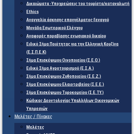
Δικαιώματα -Υποχρεώσεις του τουρίστα/καταναλωτή
Ethics
Αναγγελία άσκησης επαγγέλματος ξεναγού
Μονάδα Εσωτερικού Ελέγχου
Αναφορές παραβίασης ενωσιακού δικαίου
Ειδικό Σήμα Ποιότητας για την Ελληνική Κουζίνα
(Ε.Σ.Π.Ε.Κ)
Σήμα Επισκέψιμου Οινοποιείου (Σ.Ε.Ο.)
Ειδικό Σήμα Αγροτουρισμού (Ε.Σ.Α.)
Σήμα Επισκέψιμου Ζυθοποιείου (Σ.Ε.Ζ.)
Σήμα Επισκέψιμου Ελαιοτριβείου (Σ.Ε.Ε.)
Σήμα Επισκέψιμου Τυροκομείου (Σ.Ε.TY.)
Κώδικας Δεοντολογίας Υπαλλήλων Οικονομικών
Υπηρεσιών
Μελέτες / Πίνακες
Μελέτες