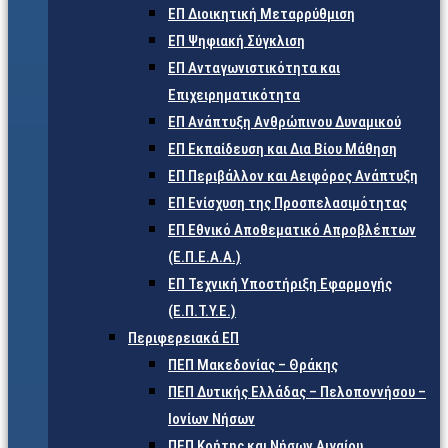
ΕΠ Διοικητική Μεταρρύθμιση
ΕΠ Ψηφιακή Σύγκλιση
ΕΠ Ανταγωνιστικότητα και
Επιχειρηματικότητα
ΕΠ Ανάπτυξη Ανθρώπινου Δυναμικού
ΕΠ Εκπαίδευση και Δια Βίου Μάθηση
ΕΠ Περιβάλλον και Αειφόρος Ανάπτυξη
ΕΠ Ενίσχυση της Προσπελασιμότητας
ΕΠ Εθνικό Αποθεματικό Απροβλέπτων
(Ε.Π.Ε.Α.Α.)
ΕΠ Τεχνική Υποστήριξη Εφαρμογής
(Ε.Π.Τ.Υ.Ε.)
Περιφερειακά ΕΠ
ΠΕΠ Μακεδονίας – Θράκης
ΠΕΠ Δυτικής Ελλάδας – Πελοποννήσου –
Ιονίων Νήσων
ΠΕΠ Κρήτης και Νήσων Αιγαίου