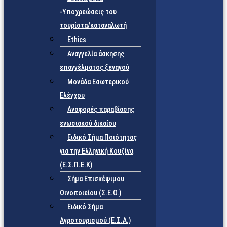
-Υποχρεώσεις του
τουρίστα/καταναλωτή
Ethics
Αναγγελία άσκησης
επαγγέλματος ξεναγού
Μονάδα Εσωτερικού
Ελέγχου
Αναφορές παραβίασης
ενωσιακού δικαίου
Ειδικό Σήμα Ποιότητας
για την Ελληνική Κουζίνα
(Ε.Σ.Π.Ε.Κ)
Σήμα Επισκέψιμου
Οινοποιείου (Σ.Ε.Ο.)
Ειδικό Σήμα
Αγροτουρισμού (Ε.Σ.Α.)