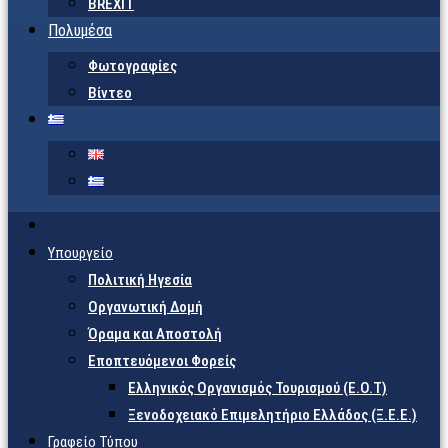
BREXIT
Πολυμέσα
Φωτογραφίες
Βίντεο
Υπουργείο
Πολιτική Ηγεσία
Οργανωτική Δομή
Όραμα και Αποστολή
Εποπτευόμενοι Φορείς
Eλληνικός Οργανισμός Τουρισμού (Ε.Ο.Τ)
Ξενοδοχειακό Επιμελητήριο Ελλάδος (Ξ.Ε.Ε.)
Γραφείο Τύπου