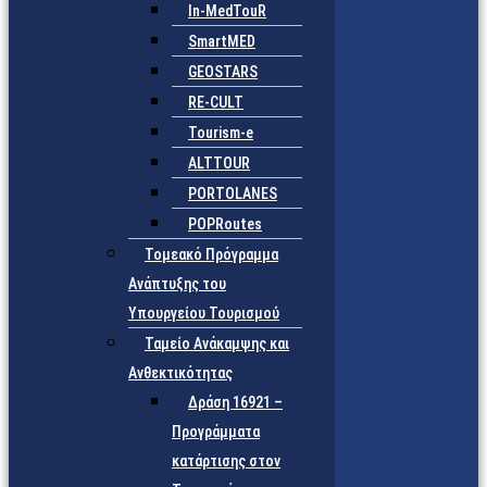
In-MedTouR
SmartMED
GEOSTARS
RE-CULT
Tourism-e
ALTTOUR
PORTOLANES
POPRoutes
Τομεακό Πρόγραμμα
Ανάπτυξης του
Υπουργείου Τουρισμού
Ταμείο Ανάκαμψης και
Ανθεκτικότητας
Δράση 16921 –
Προγράμματα
κατάρτισης στον