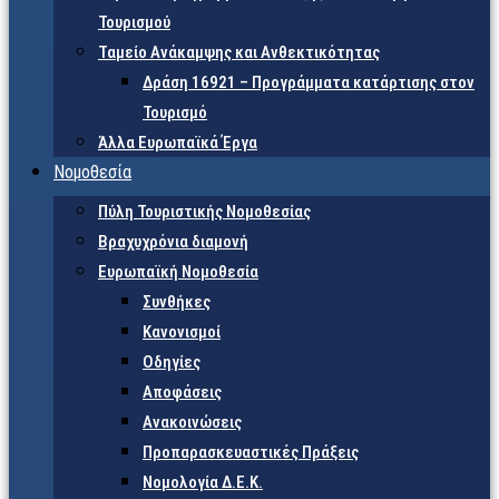
Τουρισμού
Ταμείο Ανάκαμψης και Ανθεκτικότητας
Δράση 16921 – Προγράμματα κατάρτισης στον
Τουρισμό
Άλλα Ευρωπαϊκά Έργα
Νομοθεσία
Πύλη Τουριστικής Νομοθεσίας
Βραχυχρόνια διαμονή
Ευρωπαϊκή Νομοθεσία
Συνθήκες
Κανονισμοί
Οδηγίες
Αποφάσεις
Ανακοινώσεις
Προπαρασκευαστικές Πράξεις
Νομολογία Δ.Ε.Κ.