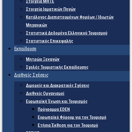
Στοιχεία ΜΗΤΕ
Στοιχεία Ιαματικών Πηγών
Κατάλογος Διαπιστευμένων Φορέων / Ιδιωτών
Μηχανικών
Στατιστικά Δεδομένα Ελληνικού Τουρισμού
Στατιστικός Επικεφαλής
Εκπαίδευση
Μητρώο Ξεναγών
Σχολές Τουριστικής Εκπαίδευσης
Διεθνείς Σχέσεις
Διμερείς και Διακρατικές Σχέσεις
Διεθνείς Οργανισμοί
Ευρωπαϊκή Ένωση και Τουρισμός
Πρόγραμμα EDEN
Ευρωπαϊκό Φόρουμ για τον Τουρισμό
Ετήσια Έκθεση για τον Τουρισμό