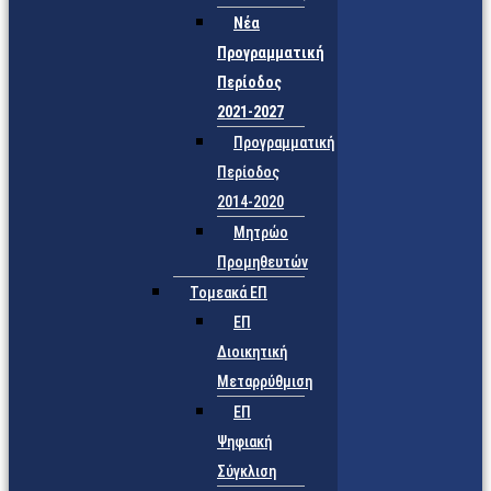
Νέα
Προγραμματική
Περίοδος
2021-2027
Προγραμματική
Περίοδος
2014-2020
Μητρώο
Προμηθευτών
Τομεακά ΕΠ
ΕΠ
Διοικητική
Μεταρρύθμιση
ΕΠ
Ψηφιακή
Σύγκλιση