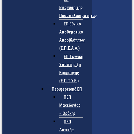
Ενίσχυση της
Προσπελασιμότητας
ΕΠ Εθνικό
Αποθεματικό
Απροβλέπτων
(Ε.Π.Ε.Α.Α.)
ΕΠ Τεχνική
Υποστήριξη
Εφαρμογής
(Ε.Π.Τ.Υ.Ε.)
Περιφερειακά ΕΠ
ΠΕΠ
Μακεδονίας
– Θράκης
ΠΕΠ
Δυτικής