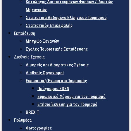
Κατάλογος Διαπιστευμένων Φορέων / Ιδιωτών
Μηχανικών
Στατιστικά Δεδομένα Ελληνικού Τουρισμού
Στατιστικός Επικεφαλής
Εκπαίδευση
Μητρώο Ξεναγών
Σχολές Τουριστικής Εκπαίδευσης
Διεθνείς Σχέσεις
Διμερείς και Διακρατικές Σχέσεις
Διεθνείς Οργανισμοί
Ευρωπαϊκή Ένωση και Τουρισμός
Πρόγραμμα EDEN
Ευρωπαϊκό Φόρουμ για τον Τουρισμό
Ετήσια Έκθεση για τον Τουρισμό
BREXIT
Πολυμέσα
Φωτογραφίες