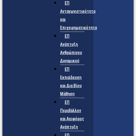
ΕΠ
Ανταγωνιστικότητα
και
Επιχειρηματικότητα
ΕΠ
Ανάπτυξη
Ανθρώπινου
Δυναμικού
ΕΠ
Εκπαίδευση
και Δια Βίου
Μάθηση
ΕΠ
Περιβάλλον
και Αειφόρος
Ανάπτυξη
ΕΠ