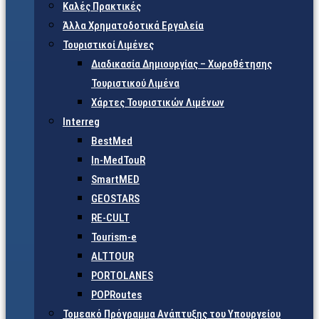
Καλές Πρακτικές
Άλλα Χρηματοδοτικά Εργαλεία
Τουριστικοί Λιμένες
Διαδικασία Δημιουργίας – Χωροθέτησης
Τουριστικού Λιμένα
Χάρτες Τουριστικών Λιμένων
Interreg
BestMed
In-MedTouR
SmartMED
GEOSTARS
RE-CULT
Tourism-e
ALTTOUR
PORTOLANES
POPRoutes
Τομεακό Πρόγραμμα Ανάπτυξης του Υπουργείου