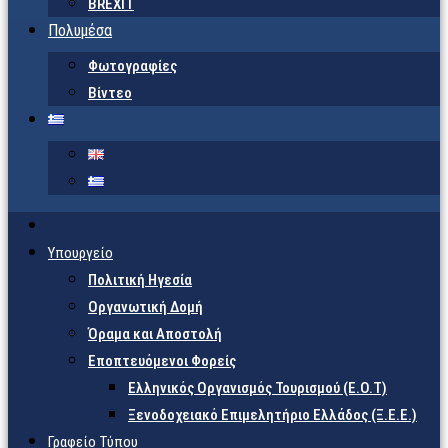
BREXIT
Πολυμέσα
Φωτογραφίες
Βίντεο
Υπουργείο
Πολιτική Ηγεσία
Οργανωτική Δομή
Όραμα και Αποστολή
Εποπτευόμενοι Φορείς
Eλληνικός Οργανισμός Τουρισμού (Ε.Ο.Τ)
Ξενοδοχειακό Επιμελητήριο Ελλάδος (Ξ.Ε.Ε.)
Γραφείο Τύπου