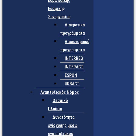
Ευρωπαϊκής
Εδαφικής
Συνεργασίας
Διακρατικά
προγράμματα
Διασυνοριακά
προγράμματα
INTERREG
INTERACT
ESPON
URBACT
Αναπτυξιακός Νόμος
Θεσμικό
Πλαίσιο
Δυνατότητα
ενίσχυσης μέσω
αναπτυξιακού