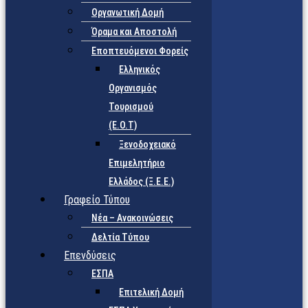
Οργανωτική Δομή
Όραμα και Αποστολή
Εποπτευόμενοι Φορείς
Eλληνικός
Οργανισμός
Τουρισμού
(Ε.Ο.Τ)
Ξενοδοχειακό
Επιμελητήριο
Ελλάδος (Ξ.Ε.Ε.)
Γραφείο Τύπου
Νέα – Ανακοινώσεις
Δελτία Τύπου
Επενδύσεις
ΕΣΠΑ
Επιτελική Δομή