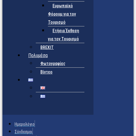
Ευρωπαϊκό
Φόρουμ για τον
Τουρισμό
Ετήσια Έκθεση
για τον Τουρισμό
BREXIT
Πολυμέσα
Φωτογραφίες
Βίντεο
Ημερολόγιο
Σύνδεσμοι