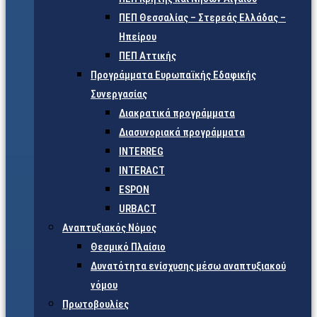
ΠΕΠ Θεσσαλίας – Στερεάς Ελλάδας –
Ηπείρου
ΠΕΠ Αττικής
Προγράμματα Ευρωπαϊκής Εδαφικής
Συνεργασίας
Διακρατικά προγράμματα
Διασυνοριακά προγράμματα
INTERREG
INTERACT
ESPON
URBACT
Αναπτυξιακός Νόμος
Θεσμικό Πλαίσιο
Δυνατότητα ενίσχυσης μέσω αναπτυξιακού
νόμου
Πρωτοβουλίες