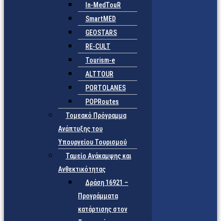
In-MedTouR
SmartMED
GEOSTARS
RE-CULT
Tourism-e
ALTTOUR
PORTOLANES
POPRoutes
Τομεακό Πρόγραμμα
Ανάπτυξης του
Υπουργείου Τουρισμού
Ταμείο Ανάκαμψης και
Ανθεκτικότητας
Δράση 16921 –
Προγράμματα
κατάρτισης στον