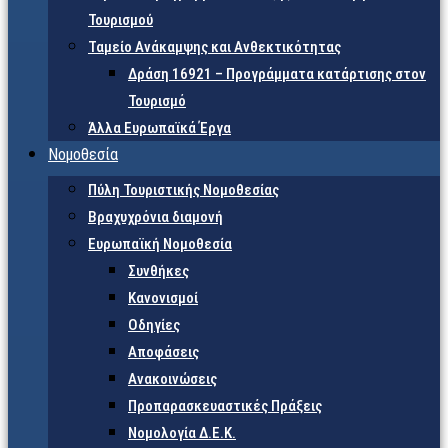
Τουρισμού
Ταμείο Ανάκαμψης και Ανθεκτικότητας
Δράση 16921 – Προγράμματα κατάρτισης στον
Τουρισμό
Άλλα Ευρωπαϊκά Έργα
Νομοθεσία
Πύλη Τουριστικής Νομοθεσίας
Βραχυχρόνια διαμονή
Ευρωπαϊκή Νομοθεσία
Συνθήκες
Κανονισμοί
Οδηγίες
Αποφάσεις
Ανακοινώσεις
Προπαρασκευαστικές Πράξεις
Νομολογία Δ.Ε.Κ.