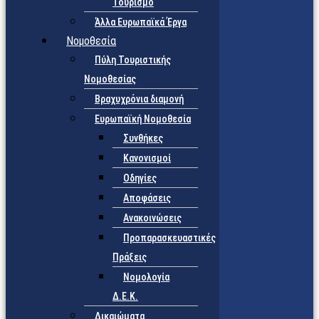
Τουρισμό
Άλλα Ευρωπαϊκά Έργα
Νομοθεσία
Πύλη Τουριστικής
Νομοθεσίας
Βραχυχρόνια διαμονή
Ευρωπαϊκή Νομοθεσία
Συνθήκες
Κανονισμοί
Οδηγίες
Αποφάσεις
Ανακοινώσεις
Προπαρασκευαστικές
Πράξεις
Νομολογία
Δ.Ε.Κ.
Δικαιώματα