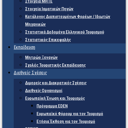
Στοιχεία ΜΗΤΕ
Στοιχεία Ιαματικών Πηγών
Κατάλογος Διαπιστευμένων Φορέων / Ιδιωτών
Μηχανικών
Στατιστικά Δεδομένα Ελληνικού Τουρισμού
Στατιστικός Επικεφαλής
Εκπαίδευση
Μητρώο Ξεναγών
Σχολές Τουριστικής Εκπαίδευσης
Διεθνείς Σχέσεις
Διμερείς και Διακρατικές Σχέσεις
Διεθνείς Οργανισμοί
Ευρωπαϊκή Ένωση και Τουρισμός
Πρόγραμμα EDEN
Ευρωπαϊκό Φόρουμ για τον Τουρισμό
Ετήσια Έκθεση για τον Τουρισμό