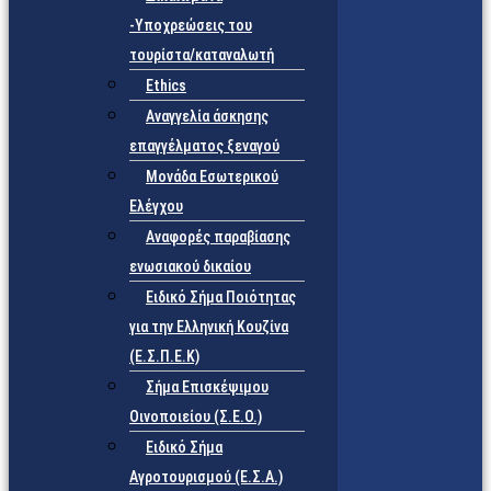
-Υποχρεώσεις του
τουρίστα/καταναλωτή
Ethics
Αναγγελία άσκησης
επαγγέλματος ξεναγού
Μονάδα Εσωτερικού
Ελέγχου
Αναφορές παραβίασης
ενωσιακού δικαίου
Ειδικό Σήμα Ποιότητας
για την Ελληνική Κουζίνα
(Ε.Σ.Π.Ε.Κ)
Σήμα Επισκέψιμου
Οινοποιείου (Σ.Ε.Ο.)
Ειδικό Σήμα
Αγροτουρισμού (Ε.Σ.Α.)