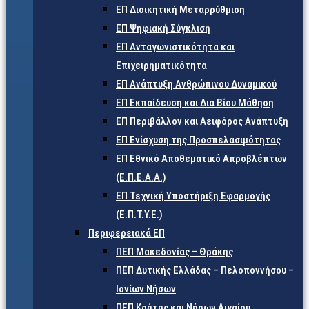
ΕΠ Διοικητική Μεταρρύθμιση
ΕΠ Ψηφιακή Σύγκλιση
ΕΠ Ανταγωνιστικότητα και
Επιχειρηματικότητα
ΕΠ Ανάπτυξη Ανθρώπινου Δυναμικού
ΕΠ Εκπαίδευση και Δια Βίου Μάθηση
ΕΠ Περιβάλλον και Αειφόρος Ανάπτυξη
ΕΠ Ενίσχυση της Προσπελασιμότητας
ΕΠ Εθνικό Αποθεματικό Απροβλέπτων
(Ε.Π.Ε.Α.Α.)
ΕΠ Τεχνική Υποστήριξη Εφαρμογής
(Ε.Π.Τ.Υ.Ε.)
Περιφερειακά ΕΠ
ΠΕΠ Μακεδονίας – Θράκης
ΠΕΠ Δυτικής Ελλάδας – Πελοποννήσου –
Ιονίων Νήσων
ΠΕΠ Κρήτης και Νήσων Αιγαίου