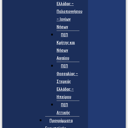
Ελλάδας –
Πελοποννήσου
– Ιονίων
Νήσων
ΠΕΠ
Κρήτης και
Νήσων
Αιγαίου
ΠΕΠ
Θεσσαλίας –
Στερεάς
Ελλάδας –
Ηπείρου
ΠΕΠ
Αττικής
Προγράμματα