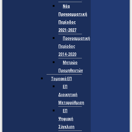
Νέα
Προγραμματική
Περίοδος
2021-2027
Προγραμματική
Περίοδος
2014-2020
Μητρώο
Προμηθευτών
Τομεακά ΕΠ
ΕΠ
Διοικητική
Μεταρρύθμιση
ΕΠ
Ψηφιακή
Σύγκλιση