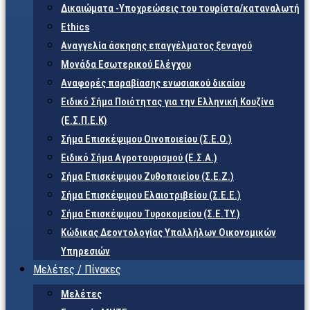
Δικαιώματα -Υποχρεώσεις του τουρίστα/καταναλωτή
Ethics
Αναγγελία άσκησης επαγγέλματος ξεναγού
Μονάδα Εσωτερικού Ελέγχου
Αναφορές παραβίασης ενωσιακού δικαίου
Ειδικό Σήμα Ποιότητας για την Ελληνική Κουζίνα
(Ε.Σ.Π.Ε.Κ)
Σήμα Επισκέψιμου Οινοποιείου (Σ.Ε.Ο.)
Ειδικό Σήμα Αγροτουρισμού (Ε.Σ.Α.)
Σήμα Επισκέψιμου Ζυθοποιείου (Σ.Ε.Ζ.)
Σήμα Επισκέψιμου Ελαιοτριβείου (Σ.Ε.Ε.)
Σήμα Επισκέψιμου Τυροκομείου (Σ.Ε.TY.)
Κώδικας Δεοντολογίας Υπαλλήλων Οικονομικών
Υπηρεσιών
Μελέτες / Πίνακες
Μελέτες