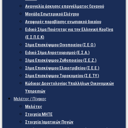
Αναγγελία άσκησης επαγγέλματος ξεναγού
Μονάδα Εσωτερικού Ελέγχου
Αναφορές παραβίασης ενωσιακού δικαίου
Ειδικό Σήμα Ποιότητας για την Ελληνική Κουζίνα
(Ε.Σ.Π.Ε.Κ)
Σήμα Επισκέψιμου Οινοποιείου (Σ.Ε.Ο.)
Ειδικό Σήμα Αγροτουρισμού (Ε.Σ.Α.)
Σήμα Επισκέψιμου Ζυθοποιείου (Σ.Ε.Ζ.)
Σήμα Επισκέψιμου Ελαιοτριβείου (Σ.Ε.Ε.)
Σήμα Επισκέψιμου Τυροκομείου (Σ.Ε.TY.)
Κώδικας Δεοντολογίας Υπαλλήλων Οικονομικών
Υπηρεσιών
Μελέτες / Πίνακες
Μελέτες
Στοιχεία ΜΗΤΕ
Στοιχεία Ιαματικών Πηγών