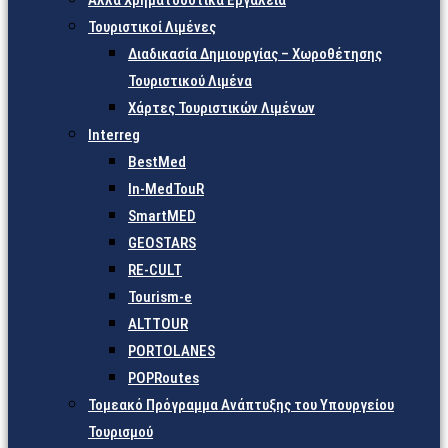
Άλλα Χρηματοδοτικά Εργαλεία
Τουριστικοί Λιμένες
Διαδικασία Δημιουργίας – Χωροθέτησης
Τουριστικού Λιμένα
Χάρτες Τουριστικών Λιμένων
Interreg
BestMed
In-MedTouR
SmartMED
GEOSTARS
RE-CULT
Tourism-e
ALTTOUR
PORTOLANES
POPRoutes
Τομεακό Πρόγραμμα Ανάπτυξης του Υπουργείου
Τουρισμού