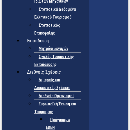
Ιδιωτών Μηχανικών
Στατιστικά Δεδομένα
Ελληνικού Τουρισμού
Στατιστικός
Επικεφαλής
Εκπαίδευση
Μητρώο Ξεναγών
Σχολές Τουριστικής
Εκπαίδευσης
Διεθνείς Σχέσεις
Διμερείς και
Διακρατικές Σχέσεις
Διεθνείς Οργανισμοί
Ευρωπαϊκή Ένωση και
Τουρισμός
Πρόγραμμα
EDEN