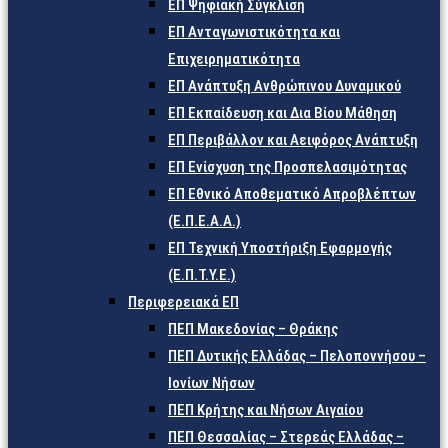
ΕΠ Ψηφιακή Σύγκλιση
ΕΠ Ανταγωνιστικότητα και
Επιχειρηματικότητα
ΕΠ Ανάπτυξη Ανθρώπινου Δυναμικού
ΕΠ Εκπαίδευση και Δια Βίου Μάθηση
ΕΠ Περιβάλλον και Αειφόρος Ανάπτυξη
ΕΠ Ενίσχυση της Προσπελασιμότητας
ΕΠ Εθνικό Αποθεματικό Απροβλέπτων
(Ε.Π.Ε.Α.Α.)
ΕΠ Τεχνική Υποστήριξη Εφαρμογής
(Ε.Π.Τ.Υ.Ε.)
Περιφερειακά ΕΠ
ΠΕΠ Μακεδονίας – Θράκης
ΠΕΠ Δυτικής Ελλάδας – Πελοποννήσου –
Ιονίων Νήσων
ΠΕΠ Κρήτης και Νήσων Αιγαίου
ΠΕΠ Θεσσαλίας – Στερεάς Ελλάδας –