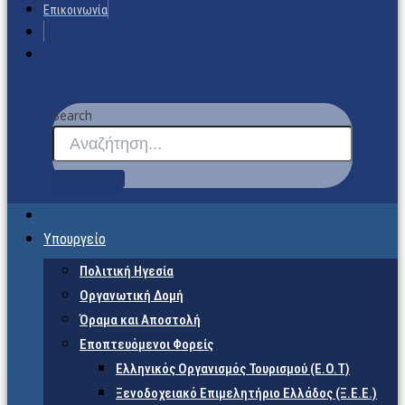
Επικοινωνία
Search
Υπουργείο
Πολιτική Ηγεσία
Οργανωτική Δομή
Όραμα και Αποστολή
Εποπτευόμενοι Φορείς
Eλληνικός Οργανισμός Τουρισμού (Ε.Ο.Τ)
Ξενοδοχειακό Επιμελητήριο Ελλάδος (Ξ.Ε.Ε.)