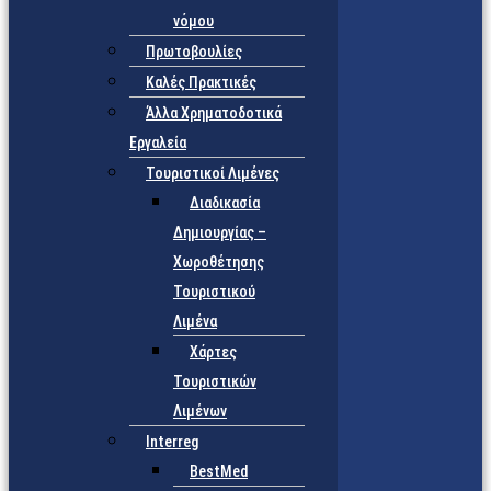
νόμου
Πρωτοβουλίες
Καλές Πρακτικές
Άλλα Χρηματοδοτικά
Εργαλεία
Τουριστικοί Λιμένες
Διαδικασία
Δημιουργίας –
Χωροθέτησης
Τουριστικού
Λιμένα
Χάρτες
Τουριστικών
Λιμένων
Interreg
BestMed