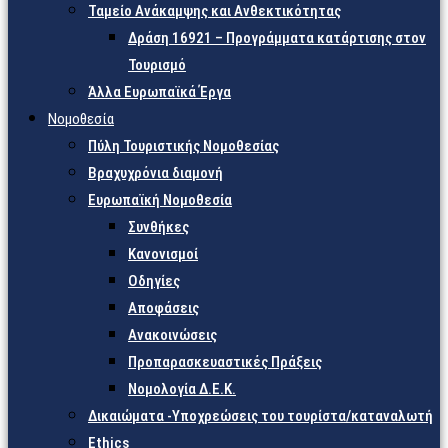
Ταμείο Ανάκαμψης και Ανθεκτικότητας
Δράση 16921 – Προγράμματα κατάρτισης στον
Τουρισμό
Άλλα Ευρωπαϊκά Έργα
Νομοθεσία
Πύλη Τουριστικής Νομοθεσίας
Βραχυχρόνια διαμονή
Ευρωπαϊκή Νομοθεσία
Συνθήκες
Κανονισμοί
Οδηγίες
Αποφάσεις
Ανακοινώσεις
Προπαρασκευαστικές Πράξεις
Νομολογία Δ.Ε.Κ.
Δικαιώματα -Υποχρεώσεις του τουρίστα/καταναλωτή
Ethics