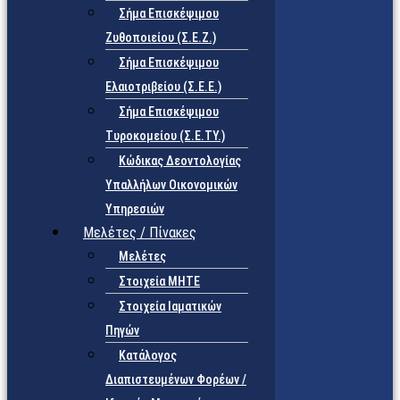
Σήμα Επισκέψιμου
Ζυθοποιείου (Σ.Ε.Ζ.)
Σήμα Επισκέψιμου
Ελαιοτριβείου (Σ.Ε.Ε.)
Σήμα Επισκέψιμου
Τυροκομείου (Σ.Ε.TY.)
Κώδικας Δεοντολογίας
Υπαλλήλων Οικονομικών
Υπηρεσιών
Μελέτες / Πίνακες
Μελέτες
Στοιχεία ΜΗΤΕ
Στοιχεία Ιαματικών
Πηγών
Κατάλογος
Διαπιστευμένων Φορέων /