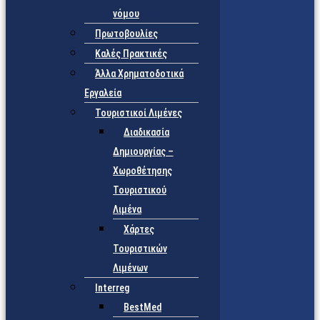
νόμου
Πρωτοβουλίες
Καλές Πρακτικές
Άλλα Χρηματοδοτικά
Εργαλεία
Τουριστικοί Λιμένες
Διαδικασία
Δημιουργίας –
Χωροθέτησης
Τουριστικού
Λιμένα
Χάρτες
Τουριστικών
Λιμένων
Interreg
BestMed