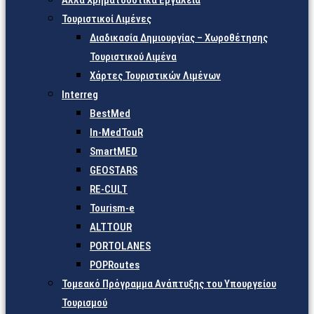
Άλλα Χρηματοδοτικά Εργαλεία
Τουριστικοί Λιμένες
Διαδικασία Δημιουργίας – Χωροθέτησης
Τουριστικού Λιμένα
Χάρτες Τουριστικών Λιμένων
Interreg
BestMed
In-MedTouR
SmartMED
GEOSTARS
RE-CULT
Tourism-e
ALTTOUR
PORTOLANES
POPRoutes
Τομεακό Πρόγραμμα Ανάπτυξης του Υπουργείου
Τουρισμού