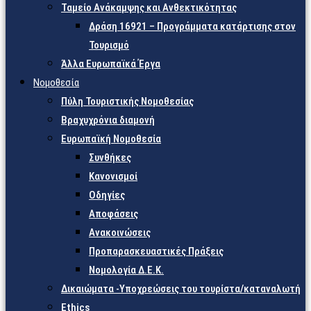
Ταμείο Ανάκαμψης και Ανθεκτικότητας
Δράση 16921 – Προγράμματα κατάρτισης στον
Τουρισμό
Άλλα Ευρωπαϊκά Έργα
Νομοθεσία
Πύλη Τουριστικής Νομοθεσίας
Βραχυχρόνια διαμονή
Ευρωπαϊκή Νομοθεσία
Συνθήκες
Κανονισμοί
Οδηγίες
Αποφάσεις
Ανακοινώσεις
Προπαρασκευαστικές Πράξεις
Νομολογία Δ.Ε.Κ.
Δικαιώματα -Υποχρεώσεις του τουρίστα/καταναλωτή
Ethics