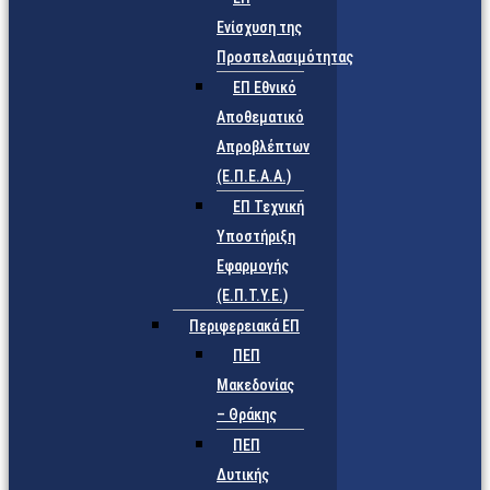
Ενίσχυση της
Προσπελασιμότητας
ΕΠ Εθνικό
Αποθεματικό
Απροβλέπτων
(Ε.Π.Ε.Α.Α.)
ΕΠ Τεχνική
Υποστήριξη
Εφαρμογής
(Ε.Π.Τ.Υ.Ε.)
Περιφερειακά ΕΠ
ΠΕΠ
Μακεδονίας
– Θράκης
ΠΕΠ
Δυτικής