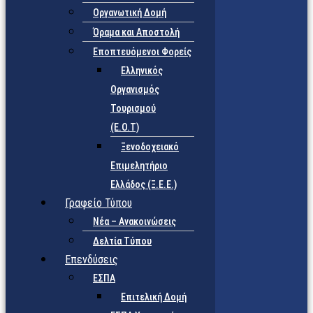
Οργανωτική Δομή
Όραμα και Αποστολή
Εποπτευόμενοι Φορείς
Eλληνικός
Οργανισμός
Τουρισμού
(Ε.Ο.Τ)
Ξενοδοχειακό
Επιμελητήριο
Ελλάδος (Ξ.Ε.Ε.)
Γραφείο Τύπου
Νέα – Ανακοινώσεις
Δελτία Τύπου
Επενδύσεις
ΕΣΠΑ
Επιτελική Δομή