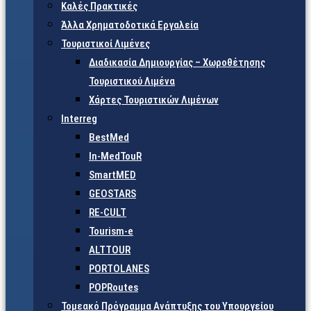
Καλές Πρακτικές
Άλλα Χρηματοδοτικά Εργαλεία
Τουριστικοί Λιμένες
Διαδικασία Δημιουργίας – Χωροθέτησης
Τουριστικού Λιμένα
Χάρτες Τουριστικών Λιμένων
Interreg
BestMed
In-MedTouR
SmartMED
GEOSTARS
RE-CULT
Tourism-e
ALTTOUR
PORTOLANES
POPRoutes
Τομεακό Πρόγραμμα Ανάπτυξης του Υπουργείου