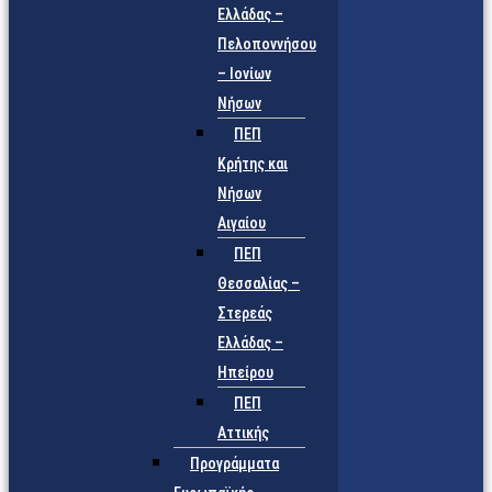
Ελλάδας –
Πελοποννήσου
– Ιονίων
Νήσων
ΠΕΠ
Κρήτης και
Νήσων
Αιγαίου
ΠΕΠ
Θεσσαλίας –
Στερεάς
Ελλάδας –
Ηπείρου
ΠΕΠ
Αττικής
Προγράμματα