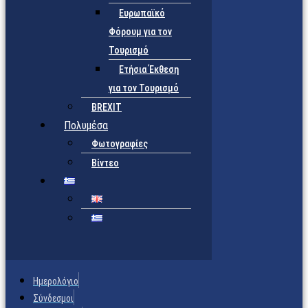
Ευρωπαϊκό
Φόρουμ για τον
Τουρισμό
Ετήσια Έκθεση
για τον Τουρισμό
BREXIT
Πολυμέσα
Φωτογραφίες
Βίντεο
Ημερολόγιο
Σύνδεσμοι