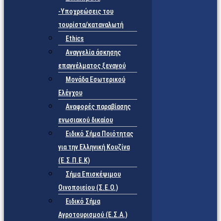
-Υποχρεώσεις του
τουρίστα/καταναλωτή
Ethics
Αναγγελία άσκησης
επαγγέλματος ξεναγού
Μονάδα Εσωτερικού
Ελέγχου
Αναφορές παραβίασης
ενωσιακού δικαίου
Ειδικό Σήμα Ποιότητας
για την Ελληνική Κουζίνα
(Ε.Σ.Π.Ε.Κ)
Σήμα Επισκέψιμου
Οινοποιείου (Σ.Ε.Ο.)
Ειδικό Σήμα
Αγροτουρισμού (Ε.Σ.Α.)