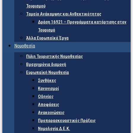
Τουρισμού
Ταμείο Ανάκαμψης και Ανθεκτικότητας
Δράση 16921 – Προγράμματα κατάρτισης στον
Τουρισμό
Άλλα Ευρωπαϊκά Έργα
Νομοθεσία
Πύλη Τουριστικής Νομοθεσίας
Βραχυχρόνια διαμονή
Ευρωπαϊκή Νομοθεσία
Συνθήκες
Κανονισμοί
Οδηγίες
Αποφάσεις
Ανακοινώσεις
Προπαρασκευαστικές Πράξεις
Νομολογία Δ.Ε.Κ.