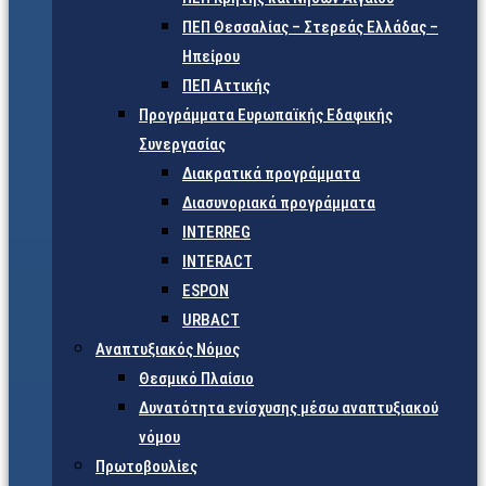
ΠΕΠ Θεσσαλίας – Στερεάς Ελλάδας –
Ηπείρου
ΠΕΠ Αττικής
Προγράμματα Ευρωπαϊκής Εδαφικής
Συνεργασίας
Διακρατικά προγράμματα
Διασυνοριακά προγράμματα
INTERREG
INTERACT
ESPON
URBACT
Αναπτυξιακός Νόμος
Θεσμικό Πλαίσιο
Δυνατότητα ενίσχυσης μέσω αναπτυξιακού
νόμου
Πρωτοβουλίες