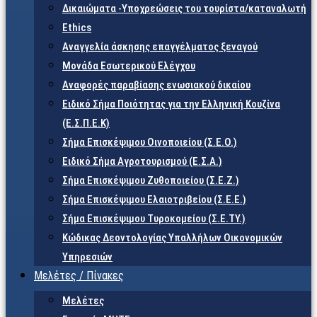
Δικαιώματα -Υποχρεώσεις του τουρίστα/καταναλωτή
Ethics
Αναγγελία άσκησης επαγγέλματος ξεναγού
Μονάδα Εσωτερικού Ελέγχου
Αναφορές παραβίασης ενωσιακού δικαίου
Ειδικό Σήμα Ποιότητας για την Ελληνική Κουζίνα
(Ε.Σ.Π.Ε.Κ)
Σήμα Επισκέψιμου Οινοποιείου (Σ.Ε.Ο.)
Ειδικό Σήμα Αγροτουρισμού (Ε.Σ.Α.)
Σήμα Επισκέψιμου Ζυθοποιείου (Σ.Ε.Ζ.)
Σήμα Επισκέψιμου Ελαιοτριβείου (Σ.Ε.Ε.)
Σήμα Επισκέψιμου Τυροκομείου (Σ.Ε.TY.)
Κώδικας Δεοντολογίας Υπαλλήλων Οικονομικών
Υπηρεσιών
Μελέτες / Πίνακες
Μελέτες