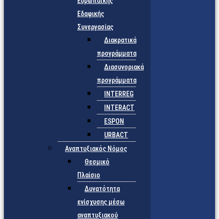
Ευρωπαϊκής
Εδαφικής
Συνεργασίας
Διακρατικά
προγράμματα
Διασυνοριακά
προγράμματα
INTERREG
INTERACT
ESPON
URBACT
Αναπτυξιακός Νόμος
Θεσμικό
Πλαίσιο
Δυνατότητα
ενίσχυσης μέσω
αναπτυξιακού