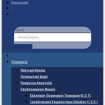
Επικοινωνία
Search
Υπουργείο
Πολιτική Ηγεσία
Οργανωτική Δομή
Όραμα και Αποστολή
Εποπτευόμενοι Φορείς
Eλληνικός Οργανισμός Τουρισμού (Ε.Ο.Τ)
Ξενοδοχειακό Επιμελητήριο Ελλάδος (Ξ.Ε.Ε.)