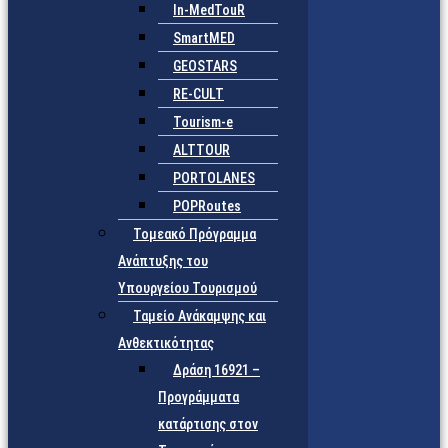
In-MedTouR
SmartMED
GEOSTARS
RE-CULT
Tourism-e
ALTTOUR
PORTOLANES
POPRoutes
Τομεακό Πρόγραμμα
Ανάπτυξης του
Υπουργείου Τουρισμού
Ταμείο Ανάκαμψης και
Ανθεκτικότητας
Δράση 16921 –
Προγράμματα
κατάρτισης στον