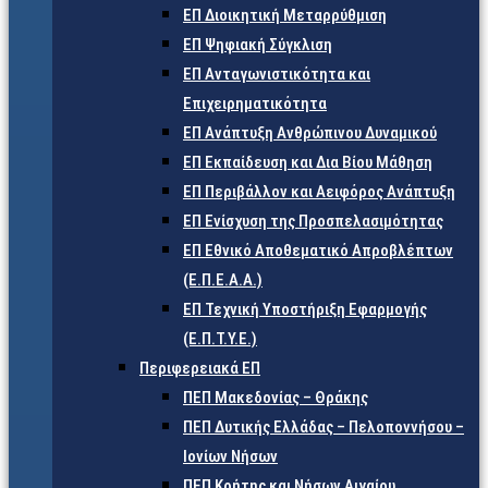
ΕΠ Διοικητική Μεταρρύθμιση
ΕΠ Ψηφιακή Σύγκλιση
ΕΠ Ανταγωνιστικότητα και
Επιχειρηματικότητα
ΕΠ Ανάπτυξη Ανθρώπινου Δυναμικού
ΕΠ Εκπαίδευση και Δια Βίου Μάθηση
ΕΠ Περιβάλλον και Αειφόρος Ανάπτυξη
ΕΠ Ενίσχυση της Προσπελασιμότητας
ΕΠ Εθνικό Αποθεματικό Απροβλέπτων
(Ε.Π.Ε.Α.Α.)
ΕΠ Τεχνική Υποστήριξη Εφαρμογής
(Ε.Π.Τ.Υ.Ε.)
Περιφερειακά ΕΠ
ΠΕΠ Μακεδονίας – Θράκης
ΠΕΠ Δυτικής Ελλάδας – Πελοποννήσου –
Ιονίων Νήσων
ΠΕΠ Κρήτης και Νήσων Αιγαίου