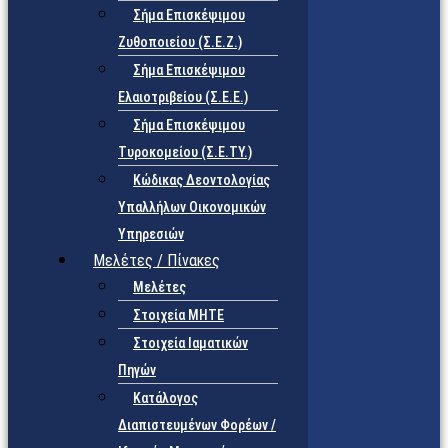
Σήμα Επισκέψιμου
Ζυθοποιείου (Σ.Ε.Ζ.)
Σήμα Επισκέψιμου
Ελαιοτριβείου (Σ.Ε.Ε.)
Σήμα Επισκέψιμου
Τυροκομείου (Σ.Ε.TY.)
Κώδικας Δεοντολογίας
Υπαλλήλων Οικονομικών
Υπηρεσιών
Μελέτες / Πίνακες
Μελέτες
Στοιχεία ΜΗΤΕ
Στοιχεία Ιαματικών
Πηγών
Κατάλογος
Διαπιστευμένων Φορέων /