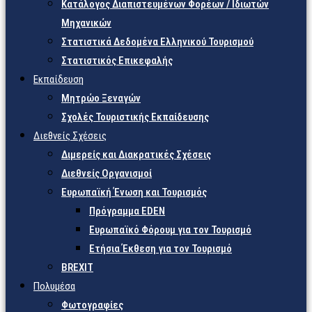
Κατάλογος Διαπιστευμένων Φορέων / Ιδιωτών
Μηχανικών
Στατιστικά Δεδομένα Ελληνικού Τουρισμού
Στατιστικός Επικεφαλής
Εκπαίδευση
Μητρώο Ξεναγών
Σχολές Τουριστικής Εκπαίδευσης
Διεθνείς Σχέσεις
Διμερείς και Διακρατικές Σχέσεις
Διεθνείς Οργανισμοί
Ευρωπαϊκή Ένωση και Τουρισμός
Πρόγραμμα EDEN
Ευρωπαϊκό Φόρουμ για τον Τουρισμό
Ετήσια Έκθεση για τον Τουρισμό
BREXIT
Πολυμέσα
Φωτογραφίες