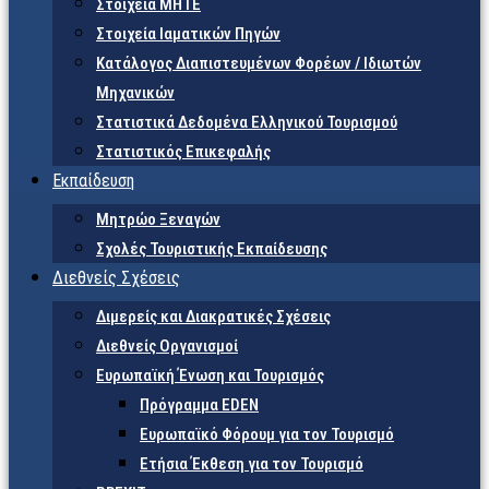
Στοιχεία ΜΗΤΕ
Στοιχεία Ιαματικών Πηγών
Κατάλογος Διαπιστευμένων Φορέων / Ιδιωτών
Μηχανικών
Στατιστικά Δεδομένα Ελληνικού Τουρισμού
Στατιστικός Επικεφαλής
Εκπαίδευση
Μητρώο Ξεναγών
Σχολές Τουριστικής Εκπαίδευσης
Διεθνείς Σχέσεις
Διμερείς και Διακρατικές Σχέσεις
Διεθνείς Οργανισμοί
Ευρωπαϊκή Ένωση και Τουρισμός
Πρόγραμμα EDEN
Ευρωπαϊκό Φόρουμ για τον Τουρισμό
Ετήσια Έκθεση για τον Τουρισμό