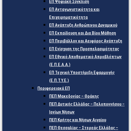
ΕΠ Ψηφιακή Σύγκλιση
ΕΠ Ανταγωνιστικότητα και
Επιχειρηματικότητα
ΕΠ Ανάπτυξη Ανθρώπινου Δυναμικού
ΕΠ Εκπαίδευση και Δια Βίου Μάθηση
ΕΠ Περιβάλλον και Αειφόρος Ανάπτυξη
ΕΠ Ενίσχυση της Προσπελασιμότητας
ΕΠ Εθνικό Αποθεματικό Απροβλέπτων
(Ε.Π.Ε.Α.Α.)
ΕΠ Τεχνική Υποστήριξη Εφαρμογής
(Ε.Π.Τ.Υ.Ε.)
Περιφερειακά ΕΠ
ΠΕΠ Μακεδονίας – Θράκης
ΠΕΠ Δυτικής Ελλάδας – Πελοποννήσου –
Ιονίων Νήσων
ΠΕΠ Κρήτης και Νήσων Αιγαίου
ΠΕΠ Θεσσαλίας – Στερεάς Ελλάδας –