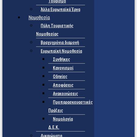
Τουρισμό
Άλλα Ευρωπαϊκά Έργα
Νομοθεσία
Πύλη Τουριστικής
Νομοθεσίας
Βραχυχρόνια διαμονή
Ευρωπαϊκή Νομοθεσία
Συνθήκες
Κανονισμοί
Οδηγίες
Αποφάσεις
Ανακοινώσεις
Προπαρασκευαστικές
Πράξεις
Νομολογία
Δ.Ε.Κ.
Δικαιώματα