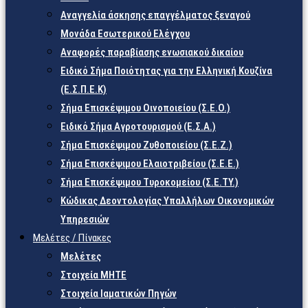
Αναγγελία άσκησης επαγγέλματος ξεναγού
Μονάδα Εσωτερικού Ελέγχου
Αναφορές παραβίασης ενωσιακού δικαίου
Ειδικό Σήμα Ποιότητας για την Ελληνική Κουζίνα
(Ε.Σ.Π.Ε.Κ)
Σήμα Επισκέψιμου Οινοποιείου (Σ.Ε.Ο.)
Ειδικό Σήμα Αγροτουρισμού (Ε.Σ.Α.)
Σήμα Επισκέψιμου Ζυθοποιείου (Σ.Ε.Ζ.)
Σήμα Επισκέψιμου Ελαιοτριβείου (Σ.Ε.Ε.)
Σήμα Επισκέψιμου Τυροκομείου (Σ.Ε.TY.)
Κώδικας Δεοντολογίας Υπαλλήλων Οικονομικών
Υπηρεσιών
Μελέτες / Πίνακες
Μελέτες
Στοιχεία ΜΗΤΕ
Στοιχεία Ιαματικών Πηγών