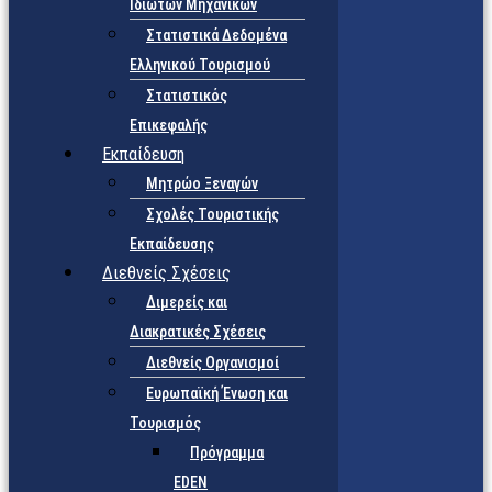
Ιδιωτών Μηχανικών
Στατιστικά Δεδομένα
Ελληνικού Τουρισμού
Στατιστικός
Επικεφαλής
Εκπαίδευση
Μητρώο Ξεναγών
Σχολές Τουριστικής
Εκπαίδευσης
Διεθνείς Σχέσεις
Διμερείς και
Διακρατικές Σχέσεις
Διεθνείς Οργανισμοί
Ευρωπαϊκή Ένωση και
Τουρισμός
Πρόγραμμα
EDEN