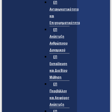
ΕΠ
Ανταγωνιστικότητα
και
Επιχειρηματικότητα
ΕΠ
Ανάπτυξη
Ανθρώπινου
Δυναμικού
ΕΠ
Εκπαίδευση
και Δια Βίου
Μάθηση
ΕΠ
Περιβάλλον
και Αειφόρος
Ανάπτυξη
ΕΠ