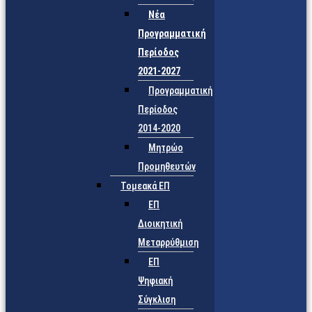
Νέα
Προγραμματική
Περίοδος
2021-2027
Προγραμματική
Περίοδος
2014-2020
Μητρώο
Προμηθευτών
Τομεακά ΕΠ
ΕΠ
Διοικητική
Μεταρρύθμιση
ΕΠ
Ψηφιακή
Σύγκλιση