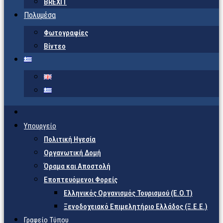
BREXIT
Πολυμέσα
Φωτογραφίες
Βίντεο
Υπουργείο
Πολιτική Ηγεσία
Οργανωτική Δομή
Όραμα και Αποστολή
Εποπτευόμενοι Φορείς
Eλληνικός Οργανισμός Τουρισμού (Ε.Ο.Τ)
Ξενοδοχειακό Επιμελητήριο Ελλάδος (Ξ.Ε.Ε.)
Γραφείο Τύπου