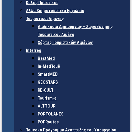
Καλές Πρακτικές
Άλλα Χρηματοδοτικά Εργαλεία
Τουριστικοί Λιμένες
Διαδικασία Δημιουργίας – Χωροθέτησης
Τουριστικού Λιμένα
Χάρτες Τουριστικών Λιμένων
Interreg
BestMed
In-MedTouR
SmartMED
GEOSTARS
RE-CULT
Tourism-e
ALTTOUR
PORTOLANES
POPRoutes
Τομεακό Πρόγραμμα Ανάπτυξης του Υπουργείου