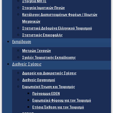
Στοιχεία ΜΗΤΕ
Στοιχεία Ιαματικών Πηγών
Κατάλογος Διαπιστευμένων Φορέων / Ιδιωτών
Μηχανικών
Στατιστικά Δεδομένα Ελληνικού Τουρισμού
Στατιστικός Επικεφαλής
Εκπαίδευση
Μητρώο Ξεναγών
Σχολές Τουριστικής Εκπαίδευσης
Διεθνείς Σχέσεις
Διμερείς και Διακρατικές Σχέσεις
Διεθνείς Οργανισμοί
Ευρωπαϊκή Ένωση και Τουρισμός
Πρόγραμμα EDEN
Ευρωπαϊκό Φόρουμ για τον Τουρισμό
Ετήσια Έκθεση για τον Τουρισμό