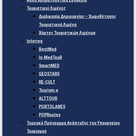
Άλλα Χρηματοδοτικά Εργαλεία
Τουριστικοί Λιμένες
Διαδικασία Δημιουργίας – Χωροθέτησης
Τουριστικού Λιμένα
Χάρτες Τουριστικών Λιμένων
Interreg
BestMed
In-MedTouR
SmartMED
GEOSTARS
RE-CULT
Tourism-e
ALTTOUR
PORTOLANES
POPRoutes
Τομεακό Πρόγραμμα Ανάπτυξης του Υπουργείου
Τουρισμού