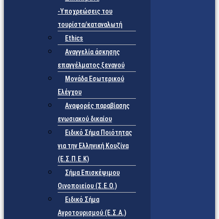
-Υποχρεώσεις του
τουρίστα/καταναλωτή
Ethics
Αναγγελία άσκησης
επαγγέλματος ξεναγού
Μονάδα Εσωτερικού
Ελέγχου
Αναφορές παραβίασης
ενωσιακού δικαίου
Ειδικό Σήμα Ποιότητας
για την Ελληνική Κουζίνα
(Ε.Σ.Π.Ε.Κ)
Σήμα Επισκέψιμου
Οινοποιείου (Σ.Ε.Ο.)
Ειδικό Σήμα
Αγροτουρισμού (Ε.Σ.Α.)