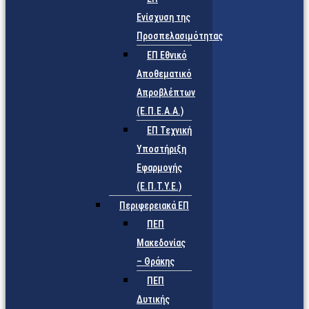
Ενίσχυση της
Προσπελασιμότητας
ΕΠ Εθνικό
Αποθεματικό
Απροβλέπτων
(Ε.Π.Ε.Α.Α.)
ΕΠ Τεχνική
Υποστήριξη
Εφαρμογής
(Ε.Π.Τ.Υ.Ε.)
Περιφερειακά ΕΠ
ΠΕΠ
Μακεδονίας
– Θράκης
ΠΕΠ
Δυτικής