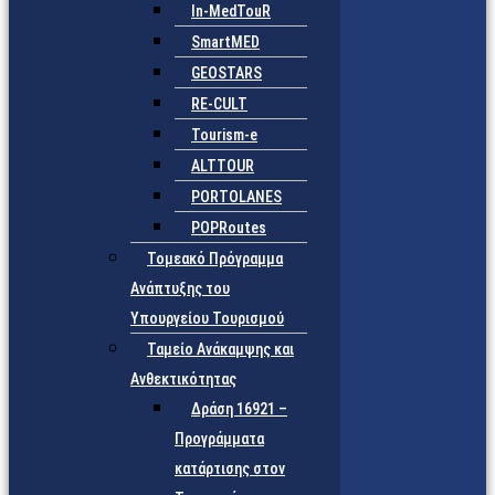
In-MedTouR
SmartMED
GEOSTARS
RE-CULT
Tourism-e
ALTTOUR
PORTOLANES
POPRoutes
Τομεακό Πρόγραμμα
Ανάπτυξης του
Υπουργείου Τουρισμού
Ταμείο Ανάκαμψης και
Ανθεκτικότητας
Δράση 16921 –
Προγράμματα
κατάρτισης στον