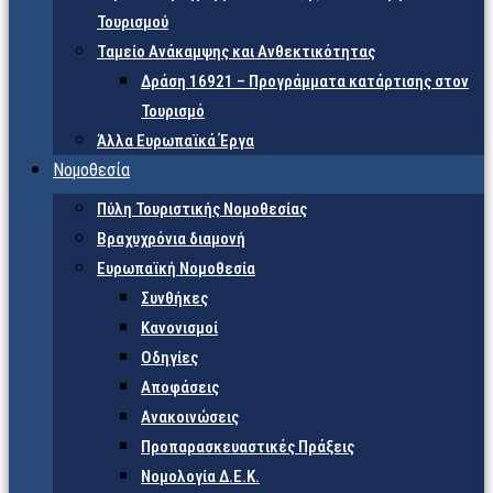
Τουρισμού
Ταμείο Ανάκαμψης και Ανθεκτικότητας
Δράση 16921 – Προγράμματα κατάρτισης στον
Τουρισμό
Άλλα Ευρωπαϊκά Έργα
Νομοθεσία
Πύλη Τουριστικής Νομοθεσίας
Βραχυχρόνια διαμονή
Ευρωπαϊκή Νομοθεσία
Συνθήκες
Κανονισμοί
Οδηγίες
Αποφάσεις
Ανακοινώσεις
Προπαρασκευαστικές Πράξεις
Νομολογία Δ.Ε.Κ.