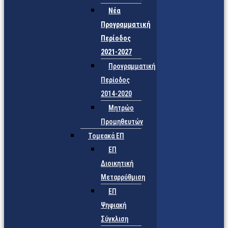
Νέα
Προγραμματική
Περίοδος
2021-2027
Προγραμματική
Περίοδος
2014-2020
Μητρώο
Προμηθευτών
Τομεακά ΕΠ
ΕΠ
Διοικητική
Μεταρρύθμιση
ΕΠ
Ψηφιακή
Σύγκλιση