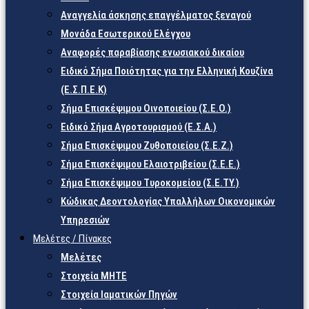
Αναγγελία άσκησης επαγγέλματος ξεναγού
Μονάδα Εσωτερικού Ελέγχου
Αναφορές παραβίασης ενωσιακού δικαίου
Ειδικό Σήμα Ποιότητας για την Ελληνική Κουζίνα
(Ε.Σ.Π.Ε.Κ)
Σήμα Επισκέψιμου Οινοποιείου (Σ.Ε.Ο.)
Ειδικό Σήμα Αγροτουρισμού (Ε.Σ.Α.)
Σήμα Επισκέψιμου Ζυθοποιείου (Σ.Ε.Ζ.)
Σήμα Επισκέψιμου Ελαιοτριβείου (Σ.Ε.Ε.)
Σήμα Επισκέψιμου Τυροκομείου (Σ.Ε.TY.)
Κώδικας Δεοντολογίας Υπαλλήλων Οικονομικών
Υπηρεσιών
Μελέτες / Πίνακες
Μελέτες
Στοιχεία ΜΗΤΕ
Στοιχεία Ιαματικών Πηγών