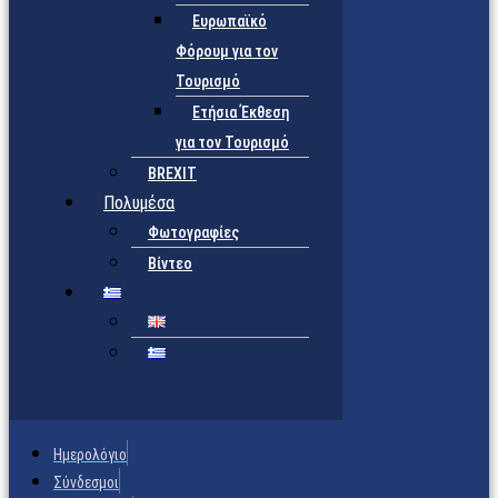
Ευρωπαϊκό
Φόρουμ για τον
Τουρισμό
Ετήσια Έκθεση
για τον Τουρισμό
BREXIT
Πολυμέσα
Φωτογραφίες
Βίντεο
Ημερολόγιο
Σύνδεσμοι