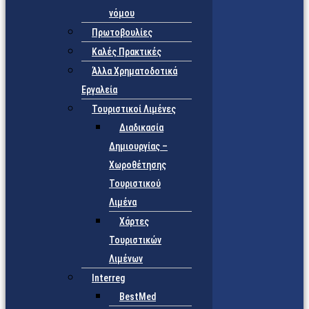
νόμου
Πρωτοβουλίες
Καλές Πρακτικές
Άλλα Χρηματοδοτικά
Εργαλεία
Τουριστικοί Λιμένες
Διαδικασία
Δημιουργίας –
Χωροθέτησης
Τουριστικού
Λιμένα
Χάρτες
Τουριστικών
Λιμένων
Interreg
BestMed