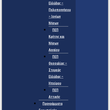
Ελλάδας –
Πελοποννήσου
– Ιονίων
Νήσων
ΠΕΠ
Κρήτης και
Νήσων
Αιγαίου
ΠΕΠ
Θεσσαλίας –
Στερεάς
Ελλάδας –
Ηπείρου
ΠΕΠ
Αττικής
Προγράμματα