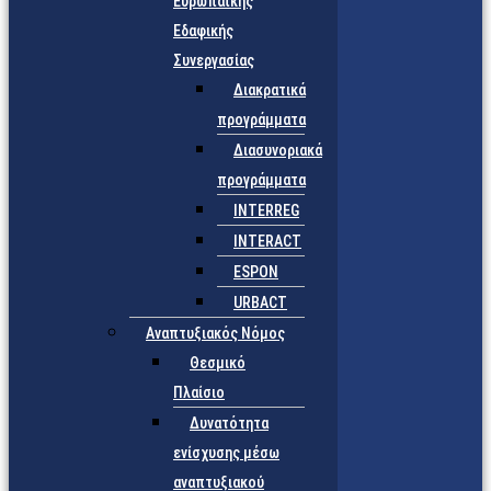
Ευρωπαϊκής
Εδαφικής
Συνεργασίας
Διακρατικά
προγράμματα
Διασυνοριακά
προγράμματα
INTERREG
INTERACT
ESPON
URBACT
Αναπτυξιακός Νόμος
Θεσμικό
Πλαίσιο
Δυνατότητα
ενίσχυσης μέσω
αναπτυξιακού