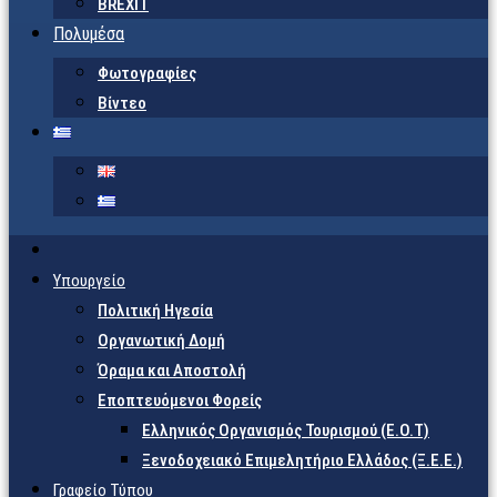
BREXIT
Πολυμέσα
Φωτογραφίες
Βίντεο
Υπουργείο
Πολιτική Ηγεσία
Οργανωτική Δομή
Όραμα και Αποστολή
Εποπτευόμενοι Φορείς
Eλληνικός Οργανισμός Τουρισμού (Ε.Ο.Τ)
Ξενοδοχειακό Επιμελητήριο Ελλάδος (Ξ.Ε.Ε.)
Γραφείο Τύπου