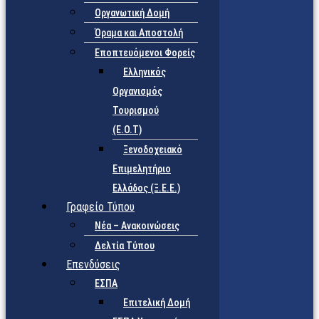
Οργανωτική Δομή
Όραμα και Αποστολή
Εποπτευόμενοι Φορείς
Eλληνικός
Οργανισμός
Τουρισμού
(Ε.Ο.Τ)
Ξενοδοχειακό
Επιμελητήριο
Ελλάδος (Ξ.Ε.Ε.)
Γραφείο Τύπου
Νέα – Ανακοινώσεις
Δελτία Τύπου
Επενδύσεις
ΕΣΠΑ
Επιτελική Δομή