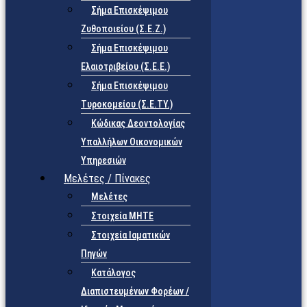
Σήμα Επισκέψιμου
Ζυθοποιείου (Σ.Ε.Ζ.)
Σήμα Επισκέψιμου
Ελαιοτριβείου (Σ.Ε.Ε.)
Σήμα Επισκέψιμου
Τυροκομείου (Σ.Ε.TY.)
Κώδικας Δεοντολογίας
Υπαλλήλων Οικονομικών
Υπηρεσιών
Μελέτες / Πίνακες
Μελέτες
Στοιχεία ΜΗΤΕ
Στοιχεία Ιαματικών
Πηγών
Κατάλογος
Διαπιστευμένων Φορέων /