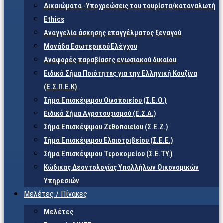
Δικαιώματα -Υποχρεώσεις του τουρίστα/καταναλωτή
Ethics
Αναγγελία άσκησης επαγγέλματος ξεναγού
Μονάδα Εσωτερικού Ελέγχου
Αναφορές παραβίασης ενωσιακού δικαίου
Ειδικό Σήμα Ποιότητας για την Ελληνική Κουζίνα
(Ε.Σ.Π.Ε.Κ)
Σήμα Επισκέψιμου Οινοποιείου (Σ.Ε.Ο.)
Ειδικό Σήμα Αγροτουρισμού (Ε.Σ.Α.)
Σήμα Επισκέψιμου Ζυθοποιείου (Σ.Ε.Ζ.)
Σήμα Επισκέψιμου Ελαιοτριβείου (Σ.Ε.Ε.)
Σήμα Επισκέψιμου Τυροκομείου (Σ.Ε.TY.)
Κώδικας Δεοντολογίας Υπαλλήλων Οικονομικών
Υπηρεσιών
Μελέτες / Πίνακες
Μελέτες