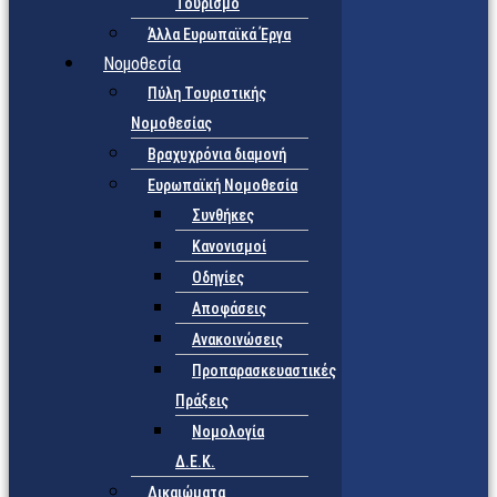
Τουρισμό
Άλλα Ευρωπαϊκά Έργα
Νομοθεσία
Πύλη Τουριστικής
Νομοθεσίας
Βραχυχρόνια διαμονή
Ευρωπαϊκή Νομοθεσία
Συνθήκες
Κανονισμοί
Οδηγίες
Αποφάσεις
Ανακοινώσεις
Προπαρασκευαστικές
Πράξεις
Νομολογία
Δ.Ε.Κ.
Δικαιώματα