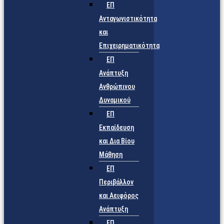
ΕΠ
Ανταγωνιστικότητα
και
Επιχειρηματικότητα
ΕΠ
Ανάπτυξη
Ανθρώπινου
Δυναμικού
ΕΠ
Εκπαίδευση
και Δια Βίου
Μάθηση
ΕΠ
Περιβάλλον
και Αειφόρος
Ανάπτυξη
ΕΠ