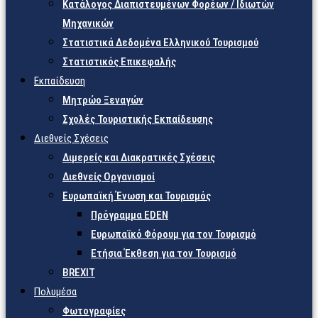
Κατάλογος Διαπιστευμένων Φορέων / Ιδιωτών
Μηχανικών
Στατιστικά Δεδομένα Ελληνικού Τουρισμού
Στατιστικός Επικεφαλής
Εκπαίδευση
Μητρώο Ξεναγών
Σχολές Τουριστικής Εκπαίδευσης
Διεθνείς Σχέσεις
Διμερείς και Διακρατικές Σχέσεις
Διεθνείς Οργανισμοί
Ευρωπαϊκή Ένωση και Τουρισμός
Πρόγραμμα EDEN
Ευρωπαϊκό Φόρουμ για τον Τουρισμό
Ετήσια Έκθεση για τον Τουρισμό
BREXIT
Πολυμέσα
Φωτογραφίες