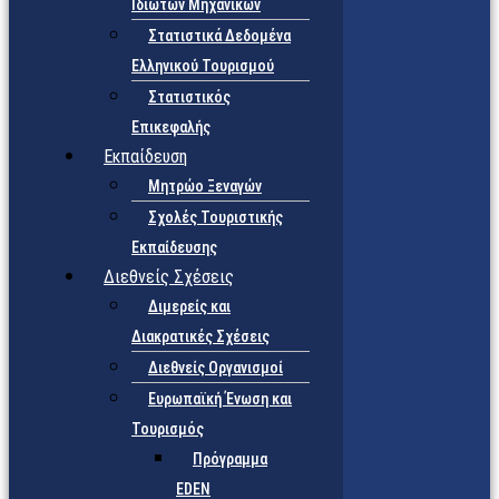
Ιδιωτών Μηχανικών
Στατιστικά Δεδομένα
Ελληνικού Τουρισμού
Στατιστικός
Επικεφαλής
Εκπαίδευση
Μητρώο Ξεναγών
Σχολές Τουριστικής
Εκπαίδευσης
Διεθνείς Σχέσεις
Διμερείς και
Διακρατικές Σχέσεις
Διεθνείς Οργανισμοί
Ευρωπαϊκή Ένωση και
Τουρισμός
Πρόγραμμα
EDEN