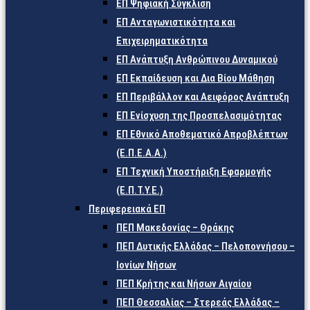
ΕΠ Ψηφιακή Σύγκλιση
ΕΠ Ανταγωνιστικότητα και
Επιχειρηματικότητα
ΕΠ Ανάπτυξη Ανθρώπινου Δυναμικού
ΕΠ Εκπαίδευση και Δια Βίου Μάθηση
ΕΠ Περιβάλλον και Αειφόρος Ανάπτυξη
ΕΠ Ενίσχυση της Προσπελασιμότητας
ΕΠ Εθνικό Αποθεματικό Απροβλέπτων
(Ε.Π.Ε.Α.Α.)
ΕΠ Τεχνική Υποστήριξη Εφαρμογής
(Ε.Π.Τ.Υ.Ε.)
Περιφερειακά ΕΠ
ΠΕΠ Μακεδονίας – Θράκης
ΠΕΠ Δυτικής Ελλάδας – Πελοποννήσου –
Ιονίων Νήσων
ΠΕΠ Κρήτης και Νήσων Αιγαίου
ΠΕΠ Θεσσαλίας – Στερεάς Ελλάδας –