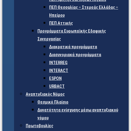
ΠΕΠ Θεσσαλίας – Στερεάς Ελλάδας –
Ηπείρου
ΠΕΠ Αττικής
Προγράμματα Ευρωπαϊκής Εδαφικής
Συνεργασίας
Διακρατικά προγράμματα
Διασυνοριακά προγράμματα
INTERREG
INTERACT
ESPON
URBACT
Αναπτυξιακός Νόμος
Θεσμικό Πλαίσιο
Δυνατότητα ενίσχυσης μέσω αναπτυξιακού
νόμου
Πρωτοβουλίες