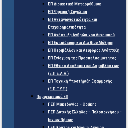
ΕΠ Διοικητική Μεταρρύθμιση
ΕΠ Ψηφιακή Σύγκλιση
ΕΠ Ανταγωνιστικότητα και
Επιχειρηματικότητα
ΕΠ Ανάπτυξη Ανθρώπινου Δυναμικού
ΕΠ Εκπαίδευση και Δια Βίου Μάθηση
ΕΠ Περιβάλλον και Αειφόρος Ανάπτυξη
ΕΠ Ενίσχυση της Προσπελασιμότητας
ΕΠ Εθνικό Αποθεματικό Απροβλέπτων
(Ε.Π.Ε.Α.Α.)
ΕΠ Τεχνική Υποστήριξη Εφαρμογής
(Ε.Π.Τ.Υ.Ε.)
Περιφερειακά ΕΠ
ΠΕΠ Μακεδονίας – Θράκης
ΠΕΠ Δυτικής Ελλάδας – Πελοποννήσου –
Ιονίων Νήσων
ΠΕΠ Κρήτης και Νήσων Αιγαίου