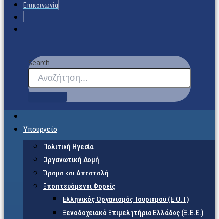
Επικοινωνία
Search
Υπουργείο
Πολιτική Ηγεσία
Οργανωτική Δομή
Όραμα και Αποστολή
Εποπτευόμενοι Φορείς
Eλληνικός Οργανισμός Τουρισμού (Ε.Ο.Τ)
Ξενοδοχειακό Επιμελητήριο Ελλάδος (Ξ.Ε.Ε.)