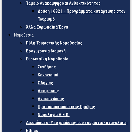
Ταμείο Ανάκαμψης και Ανθεκτικότητας
Δράση 16921 – Προγράμματα κατάρτισης στον
Τουρισμό
Άλλα Ευρωπαϊκά Έργα
Νομοθεσία
Πύλη Τουριστικής Νομοθεσίας
Βραχυχρόνια διαμονή
Ευρωπαϊκή Νομοθεσία
Συνθήκες
Κανονισμοί
Οδηγίες
Αποφάσεις
Ανακοινώσεις
Προπαρασκευαστικές Πράξεις
Νομολογία Δ.Ε.Κ.
Δικαιώματα -Υποχρεώσεις του τουρίστα/καταναλωτή
Ethics