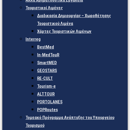
Άλλα Χρηματοδοτικά Εργαλεία
Τουριστικοί Λιμένες
Διαδικασία Δημιουργίας – Χωροθέτησης
Τουριστικού Λιμένα
Χάρτες Τουριστικών Λιμένων
Interreg
BestMed
In-MedTouR
SmartMED
GEOSTARS
RE-CULT
Tourism-e
ALTTOUR
PORTOLANES
POPRoutes
Τομεακό Πρόγραμμα Ανάπτυξης του Υπουργείου
Τουρισμού