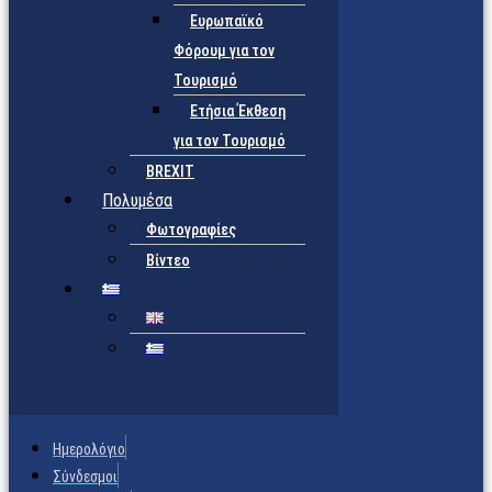
Ευρωπαϊκό
Φόρουμ για τον
Τουρισμό
Ετήσια Έκθεση
για τον Τουρισμό
BREXIT
Πολυμέσα
Φωτογραφίες
Βίντεο
Ημερολόγιο
Σύνδεσμοι