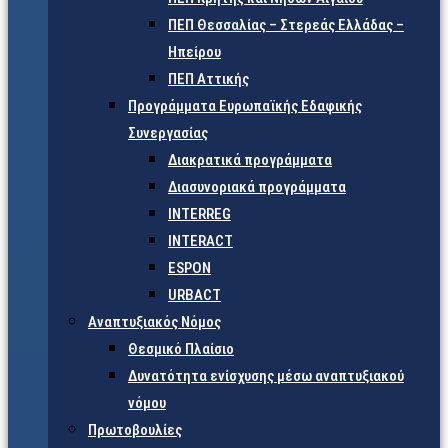
ΠΕΠ Θεσσαλίας – Στερεάς Ελλάδας –
Ηπείρου
ΠΕΠ Αττικής
Προγράμματα Ευρωπαϊκής Εδαφικής
Συνεργασίας
Διακρατικά προγράμματα
Διασυνοριακά προγράμματα
INTERREG
INTERACT
ESPON
URBACT
Αναπτυξιακός Νόμος
Θεσμικό Πλαίσιο
Δυνατότητα ενίσχυσης μέσω αναπτυξιακού
νόμου
Πρωτοβουλίες