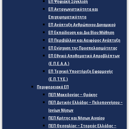
ΕΠ Ψηφιακή Σύγκλιση
ΕΠ Ανταγωνιστικότητα και
Επιχειρηματικότητα
ΕΠ Ανάπτυξη Ανθρώπινου Δυναμικού
ΕΠ Εκπαίδευση και Δια Βίου Μάθηση
ΕΠ Περιβάλλον και Αειφόρος Ανάπτυξη
ΕΠ Ενίσχυση της Προσπελασιμότητας
ΕΠ Εθνικό Αποθεματικό Απροβλέπτων
(Ε.Π.Ε.Α.Α.)
ΕΠ Τεχνική Υποστήριξη Εφαρμογής
(Ε.Π.Τ.Υ.Ε.)
Περιφερειακά ΕΠ
ΠΕΠ Μακεδονίας – Θράκης
ΠΕΠ Δυτικής Ελλάδας – Πελοποννήσου –
Ιονίων Νήσων
ΠΕΠ Κρήτης και Νήσων Αιγαίου
ΠΕΠ Θεσσαλίας – Στερεάς Ελλάδας –