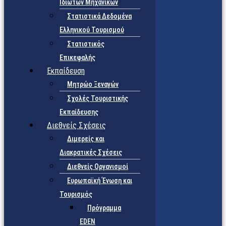
Ιδιωτών Μηχανικών
Στατιστικά Δεδομένα
Ελληνικού Τουρισμού
Στατιστικός
Επικεφαλής
Εκπαίδευση
Μητρώο Ξεναγών
Σχολές Τουριστικής
Εκπαίδευσης
Διεθνείς Σχέσεις
Διμερείς και
Διακρατικές Σχέσεις
Διεθνείς Οργανισμοί
Ευρωπαϊκή Ένωση και
Τουρισμός
Πρόγραμμα
EDEN