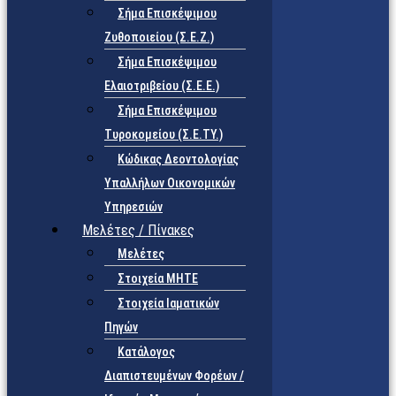
Σήμα Επισκέψιμου
Ζυθοποιείου (Σ.Ε.Ζ.)
Σήμα Επισκέψιμου
Ελαιοτριβείου (Σ.Ε.Ε.)
Σήμα Επισκέψιμου
Τυροκομείου (Σ.Ε.TY.)
Κώδικας Δεοντολογίας
Υπαλλήλων Οικονομικών
Υπηρεσιών
Μελέτες / Πίνακες
Μελέτες
Στοιχεία ΜΗΤΕ
Στοιχεία Ιαματικών
Πηγών
Κατάλογος
Διαπιστευμένων Φορέων /