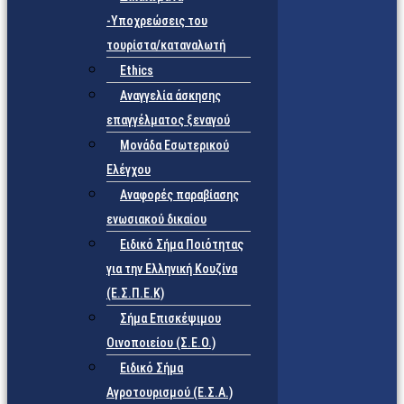
-Υποχρεώσεις του
τουρίστα/καταναλωτή
Ethics
Αναγγελία άσκησης
επαγγέλματος ξεναγού
Μονάδα Εσωτερικού
Ελέγχου
Αναφορές παραβίασης
ενωσιακού δικαίου
Ειδικό Σήμα Ποιότητας
για την Ελληνική Κουζίνα
(Ε.Σ.Π.Ε.Κ)
Σήμα Επισκέψιμου
Οινοποιείου (Σ.Ε.Ο.)
Ειδικό Σήμα
Αγροτουρισμού (Ε.Σ.Α.)