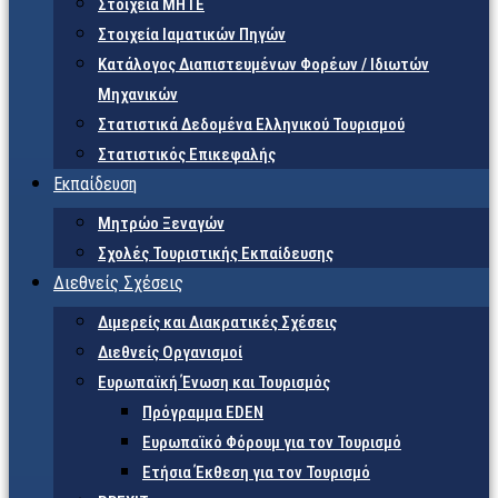
Στοιχεία ΜΗΤΕ
Στοιχεία Ιαματικών Πηγών
Κατάλογος Διαπιστευμένων Φορέων / Ιδιωτών
Μηχανικών
Στατιστικά Δεδομένα Ελληνικού Τουρισμού
Στατιστικός Επικεφαλής
Εκπαίδευση
Μητρώο Ξεναγών
Σχολές Τουριστικής Εκπαίδευσης
Διεθνείς Σχέσεις
Διμερείς και Διακρατικές Σχέσεις
Διεθνείς Οργανισμοί
Ευρωπαϊκή Ένωση και Τουρισμός
Πρόγραμμα EDEN
Ευρωπαϊκό Φόρουμ για τον Τουρισμό
Ετήσια Έκθεση για τον Τουρισμό