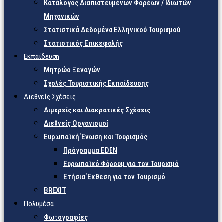
Κατάλογος Διαπιστευμένων Φορέων / Ιδιωτών
Μηχανικών
Στατιστικά Δεδομένα Ελληνικού Τουρισμού
Στατιστικός Επικεφαλής
Εκπαίδευση
Μητρώο Ξεναγών
Σχολές Τουριστικής Εκπαίδευσης
Διεθνείς Σχέσεις
Διμερείς και Διακρατικές Σχέσεις
Διεθνείς Οργανισμοί
Ευρωπαϊκή Ένωση και Τουρισμός
Πρόγραμμα EDEN
Ευρωπαϊκό Φόρουμ για τον Τουρισμό
Ετήσια Έκθεση για τον Τουρισμό
BREXIT
Πολυμέσα
Φωτογραφίες