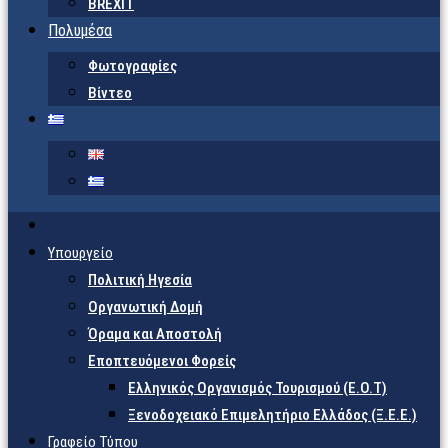
BREXIT
Πολυμέσα
Φωτογραφίες
Βίντεο
Υπουργείο
Πολιτική Ηγεσία
Οργανωτική Δομή
Όραμα και Αποστολή
Εποπτευόμενοι Φορείς
Eλληνικός Οργανισμός Τουρισμού (Ε.Ο.Τ)
Ξενοδοχειακό Επιμελητήριο Ελλάδος (Ξ.Ε.Ε.)
Γραφείο Τύπου