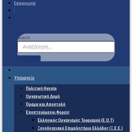
Επικοινωνία
Search
Υπουργείο
Πολιτική Ηγεσία
Οργανωτική Δομή
Όραμα και Αποστολή
Εποπτευόμενοι Φορείς
Eλληνικός Οργανισμός Τουρισμού (Ε.Ο.Τ)
Ξενοδοχειακό Επιμελητήριο Ελλάδος (Ξ.Ε.Ε.)