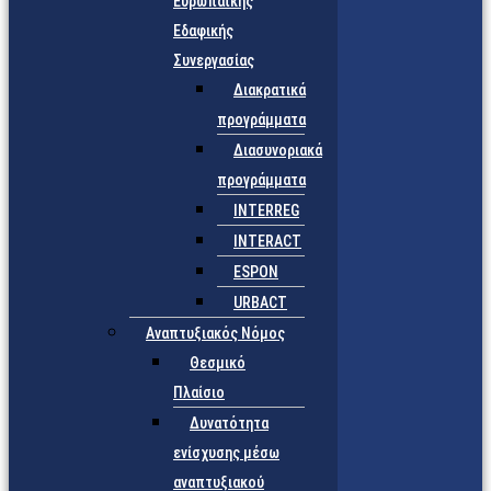
Ευρωπαϊκής
Εδαφικής
Συνεργασίας
Διακρατικά
προγράμματα
Διασυνοριακά
προγράμματα
INTERREG
INTERACT
ESPON
URBACT
Αναπτυξιακός Νόμος
Θεσμικό
Πλαίσιο
Δυνατότητα
ενίσχυσης μέσω
αναπτυξιακού