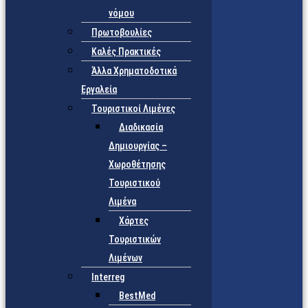
νόμου
Πρωτοβουλίες
Καλές Πρακτικές
Άλλα Χρηματοδοτικά
Εργαλεία
Τουριστικοί Λιμένες
Διαδικασία
Δημιουργίας –
Χωροθέτησης
Τουριστικού
Λιμένα
Χάρτες
Τουριστικών
Λιμένων
Interreg
BestMed