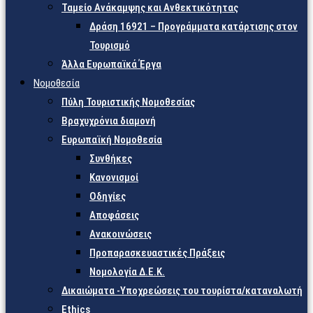
Ταμείο Ανάκαμψης και Ανθεκτικότητας
Δράση 16921 – Προγράμματα κατάρτισης στον
Τουρισμό
Άλλα Ευρωπαϊκά Έργα
Νομοθεσία
Πύλη Τουριστικής Νομοθεσίας
Βραχυχρόνια διαμονή
Ευρωπαϊκή Νομοθεσία
Συνθήκες
Κανονισμοί
Οδηγίες
Αποφάσεις
Ανακοινώσεις
Προπαρασκευαστικές Πράξεις
Νομολογία Δ.Ε.Κ.
Δικαιώματα -Υποχρεώσεις του τουρίστα/καταναλωτή
Ethics