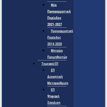
Νέα
Προγραμματική
Περίοδος
2021-2027
Προγραμματική
Περίοδος
2014-2020
Μητρώο
Προμηθευτών
Τομεακά ΕΠ
ΕΠ
Διοικητική
Μεταρρύθμιση
ΕΠ
Ψηφιακή
Σύγκλιση