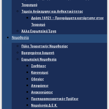
Τουρισμού
Ταμείο Ανάκαμψης και Ανθεκτικότητας
Δράση 16921 – Προγράμματα κατάρτισης στον
Τουρισμό
Άλλα Ευρωπαϊκά Έργα
Νομοθεσία
Πύλη Τουριστικής Νομοθεσίας
Βραχυχρόνια διαμονή
Ευρωπαϊκή Νομοθεσία
Συνθήκες
Κανονισμοί
Οδηγίες
Αποφάσεις
Ανακοινώσεις
Προπαρασκευαστικές Πράξεις
Νομολογία Δ.Ε.Κ.