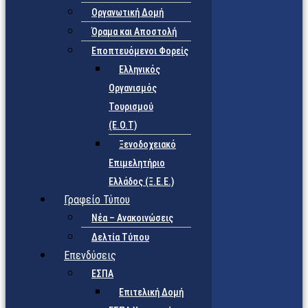
Οργανωτική Δομή
Όραμα και Αποστολή
Εποπτευόμενοι Φορείς
Eλληνικός
Οργανισμός
Τουρισμού
(Ε.Ο.Τ)
Ξενοδοχειακό
Επιμελητήριο
Ελλάδος (Ξ.Ε.Ε.)
Γραφείο Τύπου
Νέα – Ανακοινώσεις
Δελτία Τύπου
Επενδύσεις
ΕΣΠΑ
Επιτελική Δομή