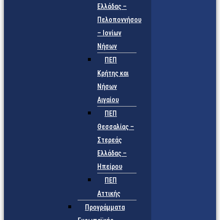
Ελλάδας –
Πελοποννήσου
– Ιονίων
Νήσων
ΠΕΠ
Κρήτης και
Νήσων
Αιγαίου
ΠΕΠ
Θεσσαλίας –
Στερεάς
Ελλάδας –
Ηπείρου
ΠΕΠ
Αττικής
Προγράμματα