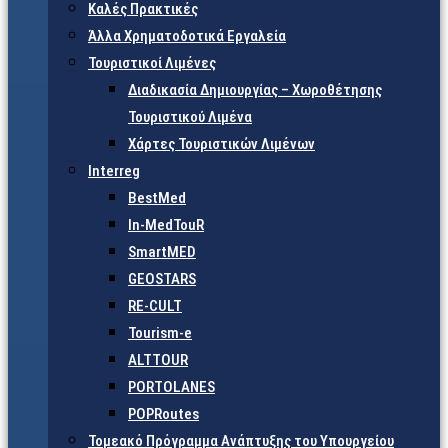
Καλές Πρακτικές
Άλλα Χρηματοδοτικά Εργαλεία
Τουριστικοί Λιμένες
Διαδικασία Δημιουργίας – Χωροθέτησης
Τουριστικού Λιμένα
Χάρτες Τουριστικών Λιμένων
Interreg
BestMed
In-MedTouR
SmartMED
GEOSTARS
RE-CULT
Tourism-e
ALTTOUR
PORTOLANES
POPRoutes
Τομεακό Πρόγραμμα Ανάπτυξης του Υπουργείου