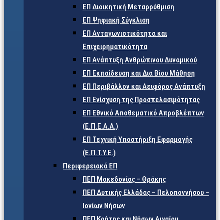
ΕΠ Διοικητική Μεταρρύθμιση
ΕΠ Ψηφιακή Σύγκλιση
ΕΠ Ανταγωνιστικότητα και
Επιχειρηματικότητα
ΕΠ Ανάπτυξη Ανθρώπινου Δυναμικού
ΕΠ Εκπαίδευση και Δια Βίου Μάθηση
ΕΠ Περιβάλλον και Αειφόρος Ανάπτυξη
ΕΠ Ενίσχυση της Προσπελασιμότητας
ΕΠ Εθνικό Αποθεματικό Απροβλέπτων
(Ε.Π.Ε.Α.Α.)
ΕΠ Τεχνική Υποστήριξη Εφαρμογής
(Ε.Π.Τ.Υ.Ε.)
Περιφερειακά ΕΠ
ΠΕΠ Μακεδονίας – Θράκης
ΠΕΠ Δυτικής Ελλάδας – Πελοποννήσου –
Ιονίων Νήσων
ΠΕΠ Κρήτης και Νήσων Αιγαίου