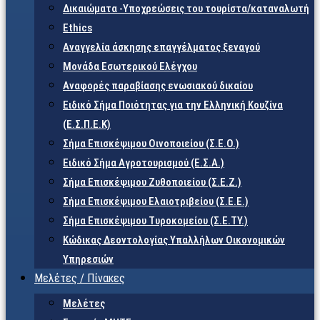
Δικαιώματα -Υποχρεώσεις του τουρίστα/καταναλωτή
Ethics
Αναγγελία άσκησης επαγγέλματος ξεναγού
Μονάδα Εσωτερικού Ελέγχου
Αναφορές παραβίασης ενωσιακού δικαίου
Ειδικό Σήμα Ποιότητας για την Ελληνική Κουζίνα
(Ε.Σ.Π.Ε.Κ)
Σήμα Επισκέψιμου Οινοποιείου (Σ.Ε.Ο.)
Ειδικό Σήμα Αγροτουρισμού (Ε.Σ.Α.)
Σήμα Επισκέψιμου Ζυθοποιείου (Σ.Ε.Ζ.)
Σήμα Επισκέψιμου Ελαιοτριβείου (Σ.Ε.Ε.)
Σήμα Επισκέψιμου Τυροκομείου (Σ.Ε.TY.)
Κώδικας Δεοντολογίας Υπαλλήλων Οικονομικών
Υπηρεσιών
Μελέτες / Πίνακες
Μελέτες