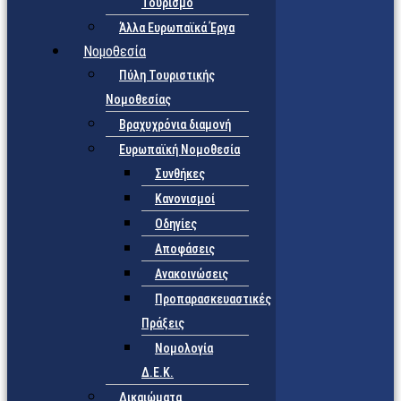
Τουρισμό
Άλλα Ευρωπαϊκά Έργα
Νομοθεσία
Πύλη Τουριστικής
Νομοθεσίας
Βραχυχρόνια διαμονή
Ευρωπαϊκή Νομοθεσία
Συνθήκες
Κανονισμοί
Οδηγίες
Αποφάσεις
Ανακοινώσεις
Προπαρασκευαστικές
Πράξεις
Νομολογία
Δ.Ε.Κ.
Δικαιώματα