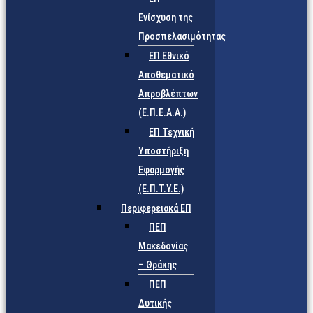
Ενίσχυση της
Προσπελασιμότητας
ΕΠ Εθνικό
Αποθεματικό
Απροβλέπτων
(Ε.Π.Ε.Α.Α.)
ΕΠ Τεχνική
Υποστήριξη
Εφαρμογής
(Ε.Π.Τ.Υ.Ε.)
Περιφερειακά ΕΠ
ΠΕΠ
Μακεδονίας
– Θράκης
ΠΕΠ
Δυτικής