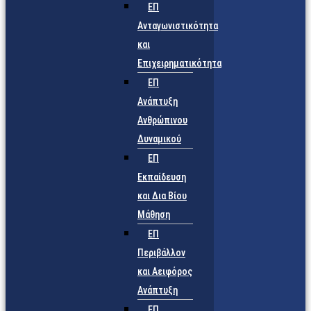
ΕΠ
Ανταγωνιστικότητα
και
Επιχειρηματικότητα
ΕΠ
Ανάπτυξη
Ανθρώπινου
Δυναμικού
ΕΠ
Εκπαίδευση
και Δια Βίου
Μάθηση
ΕΠ
Περιβάλλον
και Αειφόρος
Ανάπτυξη
ΕΠ