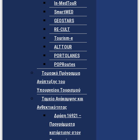
In-MedTouR
SmartMED
GEOSTARS
RE-CULT
Tourism-e
ALTTOUR
PORTOLANES
POPRoutes
Τομεακό Πρόγραμμα
Ανάπτυξης του
Υπουργείου Τουρισμού
Ταμείο Ανάκαμψης και
Ανθεκτικότητας
Δράση 16921 –
Προγράμματα
κατάρτισης στον