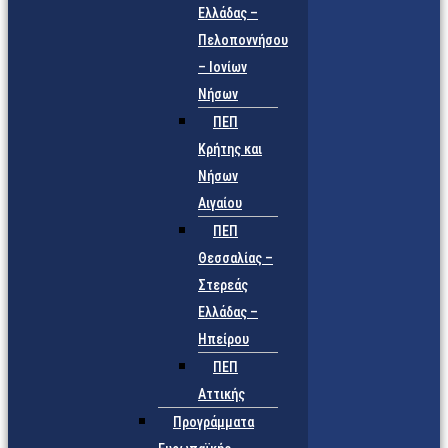
Ελλάδας –
Πελοποννήσου
– Ιονίων
Νήσων
ΠΕΠ
Κρήτης και
Νήσων
Αιγαίου
ΠΕΠ
Θεσσαλίας –
Στερεάς
Ελλάδας –
Ηπείρου
ΠΕΠ
Αττικής
Προγράμματα