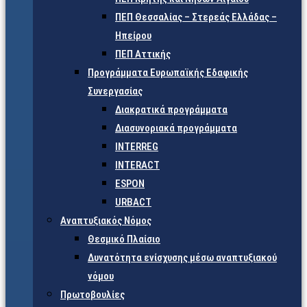
ΠΕΠ Θεσσαλίας – Στερεάς Ελλάδας –
Ηπείρου
ΠΕΠ Αττικής
Προγράμματα Ευρωπαϊκής Εδαφικής
Συνεργασίας
Διακρατικά προγράμματα
Διασυνοριακά προγράμματα
INTERREG
INTERACT
ESPON
URBACT
Αναπτυξιακός Νόμος
Θεσμικό Πλαίσιο
Δυνατότητα ενίσχυσης μέσω αναπτυξιακού
νόμου
Πρωτοβουλίες