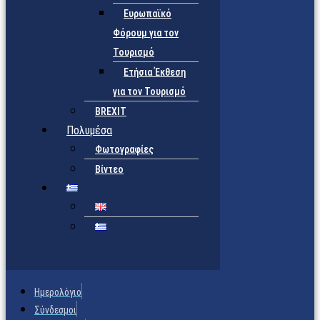
Ευρωπαϊκό
Φόρουμ για τον
Τουρισμό
Ετήσια Έκθεση
για τον Τουρισμό
BREXIT
Πολυμέσα
Φωτογραφίες
Βίντεο
Ημερολόγιο
Σύνδεσμοι