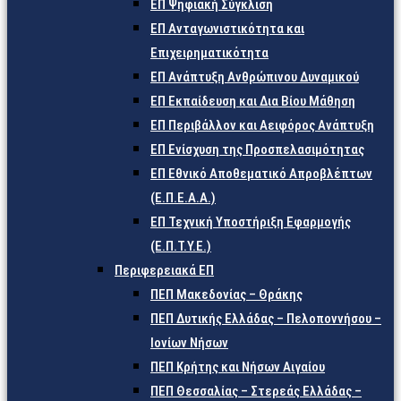
ΕΠ Ψηφιακή Σύγκλιση
ΕΠ Ανταγωνιστικότητα και
Επιχειρηματικότητα
ΕΠ Ανάπτυξη Ανθρώπινου Δυναμικού
ΕΠ Εκπαίδευση και Δια Βίου Μάθηση
ΕΠ Περιβάλλον και Αειφόρος Ανάπτυξη
ΕΠ Ενίσχυση της Προσπελασιμότητας
ΕΠ Εθνικό Αποθεματικό Απροβλέπτων
(Ε.Π.Ε.Α.Α.)
ΕΠ Τεχνική Υποστήριξη Εφαρμογής
(Ε.Π.Τ.Υ.Ε.)
Περιφερειακά ΕΠ
ΠΕΠ Μακεδονίας – Θράκης
ΠΕΠ Δυτικής Ελλάδας – Πελοποννήσου –
Ιονίων Νήσων
ΠΕΠ Κρήτης και Νήσων Αιγαίου
ΠΕΠ Θεσσαλίας – Στερεάς Ελλάδας –