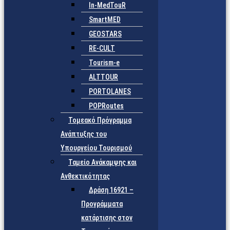
In-MedTouR
SmartMED
GEOSTARS
RE-CULT
Tourism-e
ALTTOUR
PORTOLANES
POPRoutes
Τομεακό Πρόγραμμα
Ανάπτυξης του
Υπουργείου Τουρισμού
Ταμείο Ανάκαμψης και
Ανθεκτικότητας
Δράση 16921 –
Προγράμματα
κατάρτισης στον