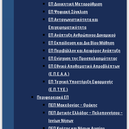
ΕΠ Διοικητική Μεταρρύθμιση
ΕΠ Ψηφιακή Σύγκλιση
ΕΠ Ανταγωνιστικότητα και
Επιχειρηματικότητα
ΕΠ Ανάπτυξη Ανθρώπινου Δυναμικού
ΕΠ Εκπαίδευση και Δια Βίου Μάθηση
ΕΠ Περιβάλλον και Αειφόρος Ανάπτυξη
ΕΠ Ενίσχυση της Προσπελασιμότητας
ΕΠ Εθνικό Αποθεματικό Απροβλέπτων
(Ε.Π.Ε.Α.Α.)
ΕΠ Τεχνική Υποστήριξη Εφαρμογής
(Ε.Π.Τ.Υ.Ε.)
Περιφερειακά ΕΠ
ΠΕΠ Μακεδονίας – Θράκης
ΠΕΠ Δυτικής Ελλάδας – Πελοποννήσου –
Ιονίων Νήσων
ΠΕΠ Κρήτης και Νήσων Αιγαίου