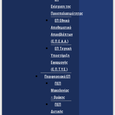
Ενίσχυση της
Προσπελασιμότητας
ΕΠ Εθνικό
Αποθεματικό
Απροβλέπτων
(Ε.Π.Ε.Α.Α.)
ΕΠ Τεχνική
Υποστήριξη
Εφαρμογής
(Ε.Π.Τ.Υ.Ε.)
Περιφερειακά ΕΠ
ΠΕΠ
Μακεδονίας
– Θράκης
ΠΕΠ
Δυτικής