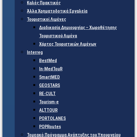
Καλές Πρακτικές
Άλλα Χρηματοδοτικά Εργαλεία
Τουριστικοί Λιμένες
Διαδικασία Δημιουργίας – Χωροθέτησης
Τουριστικού Λιμένα
Χάρτες Τουριστικών Λιμένων
Interreg
BestMed
In-MedTouR
SmartMED
GEOSTARS
RE-CULT
Tourism-e
ALTTOUR
PORTOLANES
POPRoutes
Τομεακό Πρόγραμμα Ανάπτυξης του Υπουργείου