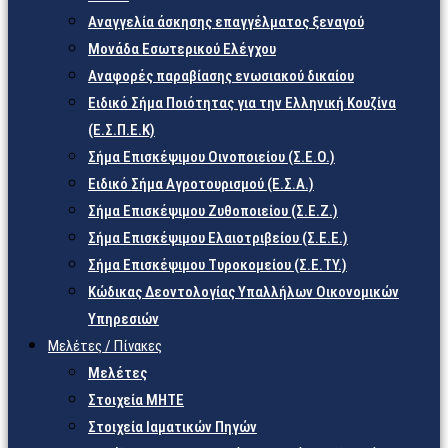
Αναγγελία άσκησης επαγγέλματος ξεναγού
Μονάδα Εσωτερικού Ελέγχου
Αναφορές παραβίασης ενωσιακού δικαίου
Ειδικό Σήμα Ποιότητας για την Ελληνική Κουζίνα
(Ε.Σ.Π.Ε.Κ)
Σήμα Επισκέψιμου Οινοποιείου (Σ.Ε.Ο.)
Ειδικό Σήμα Αγροτουρισμού (Ε.Σ.Α.)
Σήμα Επισκέψιμου Ζυθοποιείου (Σ.Ε.Ζ.)
Σήμα Επισκέψιμου Ελαιοτριβείου (Σ.Ε.Ε.)
Σήμα Επισκέψιμου Τυροκομείου (Σ.Ε.TY.)
Κώδικας Δεοντολογίας Υπαλλήλων Οικονομικών
Υπηρεσιών
Μελέτες / Πίνακες
Μελέτες
Στοιχεία ΜΗΤΕ
Στοιχεία Ιαματικών Πηγών