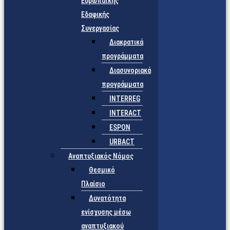
Ευρωπαϊκής
Εδαφικής
Συνεργασίας
Διακρατικά
προγράμματα
Διασυνοριακά
προγράμματα
INTERREG
INTERACT
ESPON
URBACT
Αναπτυξιακός Νόμος
Θεσμικό
Πλαίσιο
Δυνατότητα
ενίσχυσης μέσω
αναπτυξιακού