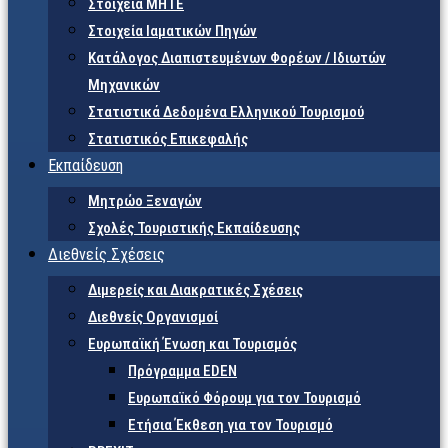
Στοιχεία ΜΗΤΕ
Στοιχεία Ιαματικών Πηγών
Κατάλογος Διαπιστευμένων Φορέων / Ιδιωτών
Μηχανικών
Στατιστικά Δεδομένα Ελληνικού Τουρισμού
Στατιστικός Επικεφαλής
Εκπαίδευση
Μητρώο Ξεναγών
Σχολές Τουριστικής Εκπαίδευσης
Διεθνείς Σχέσεις
Διμερείς και Διακρατικές Σχέσεις
Διεθνείς Οργανισμοί
Ευρωπαϊκή Ένωση και Τουρισμός
Πρόγραμμα EDEN
Ευρωπαϊκό Φόρουμ για τον Τουρισμό
Ετήσια Έκθεση για τον Τουρισμό