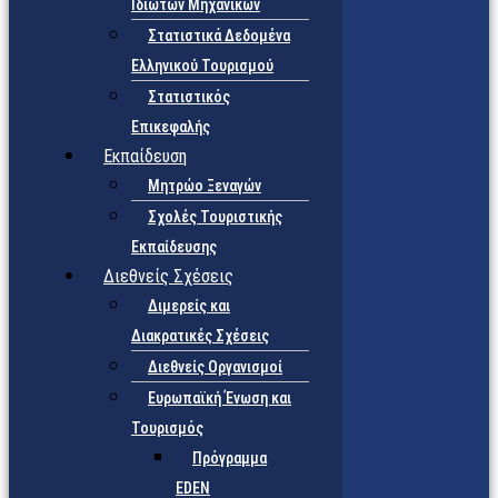
Ιδιωτών Μηχανικών
Στατιστικά Δεδομένα
Ελληνικού Τουρισμού
Στατιστικός
Επικεφαλής
Εκπαίδευση
Μητρώο Ξεναγών
Σχολές Τουριστικής
Εκπαίδευσης
Διεθνείς Σχέσεις
Διμερείς και
Διακρατικές Σχέσεις
Διεθνείς Οργανισμοί
Ευρωπαϊκή Ένωση και
Τουρισμός
Πρόγραμμα
EDEN