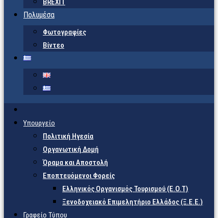
BREXIT
Πολυμέσα
Φωτογραφίες
Βίντεο
Υπουργείο
Πολιτική Ηγεσία
Οργανωτική Δομή
Όραμα και Αποστολή
Εποπτευόμενοι Φορείς
Eλληνικός Οργανισμός Τουρισμού (Ε.Ο.Τ)
Ξενοδοχειακό Επιμελητήριο Ελλάδος (Ξ.Ε.Ε.)
Γραφείο Τύπου