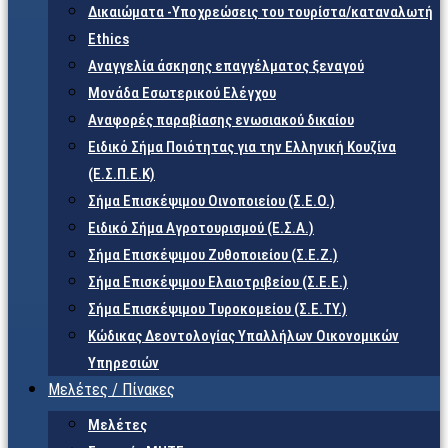
Δικαιώματα -Υποχρεώσεις του τουρίστα/καταναλωτή
Ethics
Αναγγελία άσκησης επαγγέλματος ξεναγού
Μονάδα Εσωτερικού Ελέγχου
Αναφορές παραβίασης ενωσιακού δικαίου
Ειδικό Σήμα Ποιότητας για την Ελληνική Κουζίνα
(Ε.Σ.Π.Ε.Κ)
Σήμα Επισκέψιμου Οινοποιείου (Σ.Ε.Ο.)
Ειδικό Σήμα Αγροτουρισμού (Ε.Σ.Α.)
Σήμα Επισκέψιμου Ζυθοποιείου (Σ.Ε.Ζ.)
Σήμα Επισκέψιμου Ελαιοτριβείου (Σ.Ε.Ε.)
Σήμα Επισκέψιμου Τυροκομείου (Σ.Ε.TY.)
Κώδικας Δεοντολογίας Υπαλλήλων Οικονομικών
Υπηρεσιών
Μελέτες / Πίνακες
Μελέτες