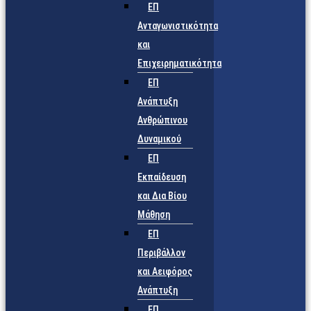
ΕΠ
Ανταγωνιστικότητα
και
Επιχειρηματικότητα
ΕΠ
Ανάπτυξη
Ανθρώπινου
Δυναμικού
ΕΠ
Εκπαίδευση
και Δια Βίου
Μάθηση
ΕΠ
Περιβάλλον
και Αειφόρος
Ανάπτυξη
ΕΠ