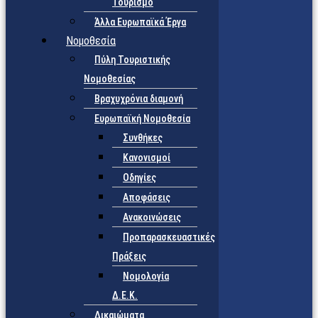
Τουρισμό
Άλλα Ευρωπαϊκά Έργα
Νομοθεσία
Πύλη Τουριστικής
Νομοθεσίας
Βραχυχρόνια διαμονή
Ευρωπαϊκή Νομοθεσία
Συνθήκες
Κανονισμοί
Οδηγίες
Αποφάσεις
Ανακοινώσεις
Προπαρασκευαστικές
Πράξεις
Νομολογία
Δ.Ε.Κ.
Δικαιώματα