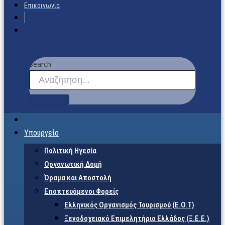
Επικοινωνία
Search
Υπουργείο
Πολιτική Ηγεσία
Οργανωτική Δομή
Όραμα και Αποστολή
Εποπτευόμενοι Φορείς
Eλληνικός Οργανισμός Τουρισμού (Ε.Ο.Τ)
Ξενοδοχειακό Επιμελητήριο Ελλάδος (Ξ.Ε.Ε.)