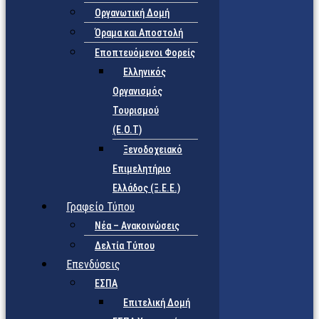
Οργανωτική Δομή
Όραμα και Αποστολή
Εποπτευόμενοι Φορείς
Eλληνικός
Οργανισμός
Τουρισμού
(Ε.Ο.Τ)
Ξενοδοχειακό
Επιμελητήριο
Ελλάδος (Ξ.Ε.Ε.)
Γραφείο Τύπου
Νέα – Ανακοινώσεις
Δελτία Τύπου
Επενδύσεις
ΕΣΠΑ
Επιτελική Δομή