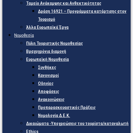
Ταμείο Ανάκαμψης και Ανθεκτικότητας
Δράση 16921 – Προγράμματα κατάρτισης στον
Τουρισμό
Άλλα Ευρωπαϊκά Έργα
Νομοθεσία
Πύλη Τουριστικής Νομοθεσίας
Βραχυχρόνια διαμονή
Ευρωπαϊκή Νομοθεσία
Συνθήκες
Κανονισμοί
Οδηγίες
Αποφάσεις
Ανακοινώσεις
Προπαρασκευαστικές Πράξεις
Νομολογία Δ.Ε.Κ.
Δικαιώματα -Υποχρεώσεις του τουρίστα/καταναλωτή
Ethics