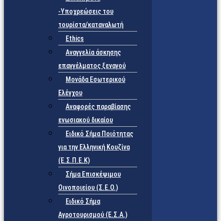
-Υποχρεώσεις του
τουρίστα/καταναλωτή
Ethics
Αναγγελία άσκησης
επαγγέλματος ξεναγού
Μονάδα Εσωτερικού
Ελέγχου
Αναφορές παραβίασης
ενωσιακού δικαίου
Ειδικό Σήμα Ποιότητας
για την Ελληνική Κουζίνα
(Ε.Σ.Π.Ε.Κ)
Σήμα Επισκέψιμου
Οινοποιείου (Σ.Ε.Ο.)
Ειδικό Σήμα
Αγροτουρισμού (Ε.Σ.Α.)