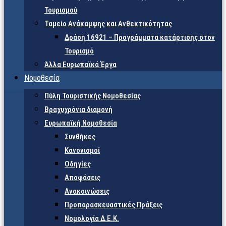
Τουρισμού
Ταμείο Ανάκαμψης και Ανθεκτικότητας
Δράση 16921 – Προγράμματα κατάρτισης στον
Τουρισμό
Άλλα Ευρωπαϊκά Έργα
Νομοθεσία
Πύλη Τουριστικής Νομοθεσίας
Βραχυχρόνια διαμονή
Ευρωπαϊκή Νομοθεσία
Συνθήκες
Κανονισμοί
Οδηγίες
Αποφάσεις
Ανακοινώσεις
Προπαρασκευαστικές Πράξεις
Νομολογία Δ.Ε.Κ.