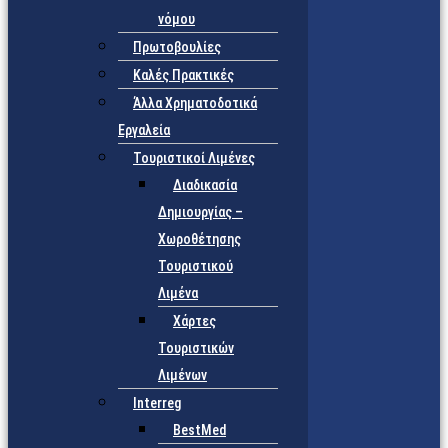
νόμου
Πρωτοβουλίες
Καλές Πρακτικές
Άλλα Χρηματοδοτικά
Εργαλεία
Τουριστικοί Λιμένες
Διαδικασία
Δημιουργίας –
Χωροθέτησης
Τουριστικού
Λιμένα
Χάρτες
Τουριστικών
Λιμένων
Interreg
BestMed