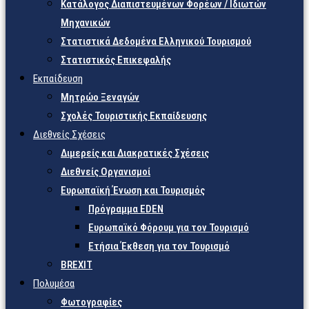
Κατάλογος Διαπιστευμένων Φορέων / Ιδιωτών
Μηχανικών
Στατιστικά Δεδομένα Ελληνικού Τουρισμού
Στατιστικός Επικεφαλής
Εκπαίδευση
Μητρώο Ξεναγών
Σχολές Τουριστικής Εκπαίδευσης
Διεθνείς Σχέσεις
Διμερείς και Διακρατικές Σχέσεις
Διεθνείς Οργανισμοί
Ευρωπαϊκή Ένωση και Τουρισμός
Πρόγραμμα EDEN
Ευρωπαϊκό Φόρουμ για τον Τουρισμό
Ετήσια Έκθεση για τον Τουρισμό
BREXIT
Πολυμέσα
Φωτογραφίες