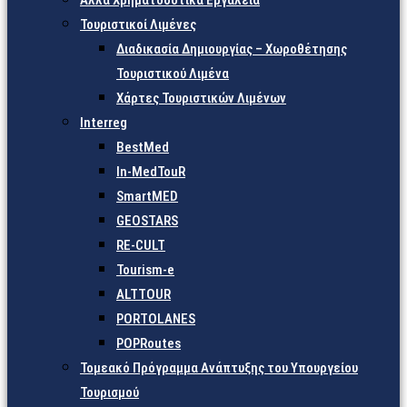
Άλλα Χρηματοδοτικά Εργαλεία
Τουριστικοί Λιμένες
Διαδικασία Δημιουργίας – Χωροθέτησης
Τουριστικού Λιμένα
Χάρτες Τουριστικών Λιμένων
Interreg
BestMed
In-MedTouR
SmartMED
GEOSTARS
RE-CULT
Tourism-e
ALTTOUR
PORTOLANES
POPRoutes
Τομεακό Πρόγραμμα Ανάπτυξης του Υπουργείου
Τουρισμού