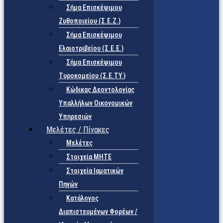
Σήμα Επισκέψιμου
Ζυθοποιείου (Σ.Ε.Ζ.)
Σήμα Επισκέψιμου
Ελαιοτριβείου (Σ.Ε.Ε.)
Σήμα Επισκέψιμου
Τυροκομείου (Σ.Ε.TY.)
Κώδικας Δεοντολογίας
Υπαλλήλων Οικονομικών
Υπηρεσιών
Μελέτες / Πίνακες
Μελέτες
Στοιχεία ΜΗΤΕ
Στοιχεία Ιαματικών
Πηγών
Κατάλογος
Διαπιστευμένων Φορέων /