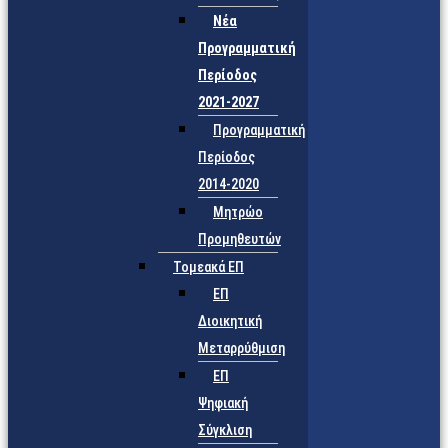
Νέα
Προγραμματική
Περίοδος
2021-2027
Προγραμματική
Περίοδος
2014-2020
Μητρώο
Προμηθευτών
Τομεακά ΕΠ
ΕΠ
Διοικητική
Μεταρρύθμιση
ΕΠ
Ψηφιακή
Σύγκλιση