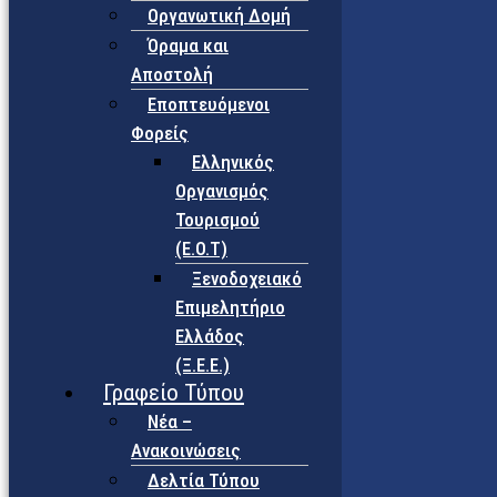
Οργανωτική Δομή
Όραμα και
Αποστολή
Εποπτευόμενοι
Φορείς
Eλληνικός
Οργανισμός
Τουρισμού
(Ε.Ο.Τ)
Ξενοδοχειακό
Επιμελητήριο
Ελλάδος
(Ξ.Ε.Ε.)
Γραφείο Τύπου
Νέα –
Ανακοινώσεις
Δελτία Τύπου