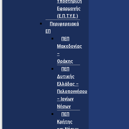
Υποστήριξη
Εφαρμογής
(Ε.Π.Τ.Υ.Ε.)
Περιφερειακά
ΕΠ
ΠΕΠ
Μακεδονίας
–
Θράκης
ΠΕΠ
Δυτικής
Ελλάδας –
Πελοποννήσου
– Ιονίων
Νήσων
ΠΕΠ
Κρήτης