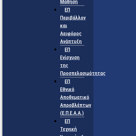
Μάθηση
ΕΠ
Περιβάλλον
και
Αειφόρος
Ανάπτυξη
ΕΠ
Ενίσχυση
της
Προσπελασιμότητας
ΕΠ
Εθνικό
Αποθεματικό
Απροβλέπτων
(Ε.Π.Ε.Α.Α.)
ΕΠ
Τεχνική