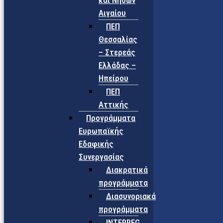
και Νήσων
Αιγαίου
ΠΕΠ
Θεσσαλίας
– Στερεάς
Ελλάδας –
Ηπείρου
ΠΕΠ
Αττικής
Προγράμματα
Ευρωπαϊκής
Εδαφικής
Συνεργασίας
Διακρατικά
προγράμματα
Διασυνοριακά
προγράμματα
INTERREG