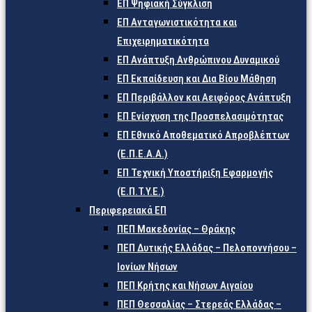
ΕΠ Ψηφιακή Σύγκλιση
ΕΠ Ανταγωνιστικότητα και
Επιχειρηματικότητα
ΕΠ Ανάπτυξη Ανθρώπινου Δυναμικού
ΕΠ Εκπαίδευση και Δια Βίου Μάθηση
ΕΠ Περιβάλλον και Αειφόρος Ανάπτυξη
ΕΠ Ενίσχυση της Προσπελασιμότητας
ΕΠ Εθνικό Αποθεματικό Απροβλέπτων
(Ε.Π.Ε.Α.Α.)
ΕΠ Τεχνική Υποστήριξη Εφαρμογής
(Ε.Π.Τ.Υ.Ε.)
Περιφερειακά ΕΠ
ΠΕΠ Μακεδονίας – Θράκης
ΠΕΠ Δυτικής Ελλάδας – Πελοποννήσου –
Ιονίων Νήσων
ΠΕΠ Κρήτης και Νήσων Αιγαίου
ΠΕΠ Θεσσαλίας – Στερεάς Ελλάδας –