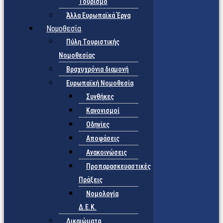
Τουρισμό
Άλλα Ευρωπαϊκά Έργα
Νομοθεσία
Πύλη Τουριστικής
Νομοθεσίας
Βραχυχρόνια διαμονή
Ευρωπαϊκή Νομοθεσία
Συνθήκες
Κανονισμοί
Οδηγίες
Αποφάσεις
Ανακοινώσεις
Προπαρασκευαστικές
Πράξεις
Νομολογία
Δ.Ε.Κ.
Δικαιώματα