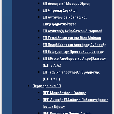
ΕΠ Διοικητική Μεταρρύθμιση
ΕΠ Ψηφιακή Σύγκλιση
ΕΠ Ανταγωνιστικότητα και
Επιχειρηματικότητα
ΕΠ Ανάπτυξη Ανθρώπινου Δυναμικού
ΕΠ Εκπαίδευση και Δια Βίου Μάθηση
ΕΠ Περιβάλλον και Αειφόρος Ανάπτυξη
ΕΠ Ενίσχυση της Προσπελασιμότητας
ΕΠ Εθνικό Αποθεματικό Απροβλέπτων
(Ε.Π.Ε.Α.Α.)
ΕΠ Τεχνική Υποστήριξη Εφαρμογής
(Ε.Π.Τ.Υ.Ε.)
Περιφερειακά ΕΠ
ΠΕΠ Μακεδονίας – Θράκης
ΠΕΠ Δυτικής Ελλάδας – Πελοποννήσου –
Ιονίων Νήσων
ΠΕΠ Κρήτης και Νήσων Αιγαίου