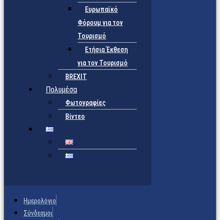
Ευρωπαϊκό
Φόρουμ για τον
Τουρισμό
Ετήσια Έκθεση
για τον Τουρισμό
BREXIT
Πολυμέσα
Φωτογραφίες
Βίντεο
Ημερολόγιο
Σύνδεσμοι