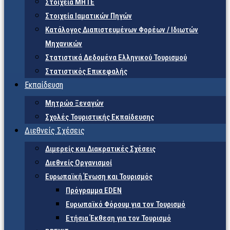
Στοιχεία ΜΗΤΕ
Στοιχεία Ιαματικών Πηγών
Κατάλογος Διαπιστευμένων Φορέων / Ιδιωτών
Μηχανικών
Στατιστικά Δεδομένα Ελληνικού Τουρισμού
Στατιστικός Επικεφαλής
Εκπαίδευση
Μητρώο Ξεναγών
Σχολές Τουριστικής Εκπαίδευσης
Διεθνείς Σχέσεις
Διμερείς και Διακρατικές Σχέσεις
Διεθνείς Οργανισμοί
Ευρωπαϊκή Ένωση και Τουρισμός
Πρόγραμμα EDEN
Ευρωπαϊκό Φόρουμ για τον Τουρισμό
Ετήσια Έκθεση για τον Τουρισμό