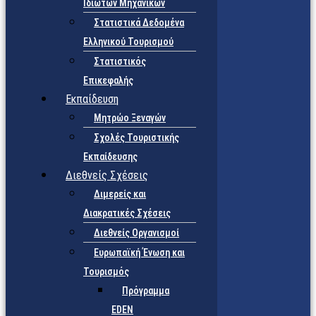
Ιδιωτών Μηχανικών
Στατιστικά Δεδομένα
Ελληνικού Τουρισμού
Στατιστικός
Επικεφαλής
Εκπαίδευση
Μητρώο Ξεναγών
Σχολές Τουριστικής
Εκπαίδευσης
Διεθνείς Σχέσεις
Διμερείς και
Διακρατικές Σχέσεις
Διεθνείς Οργανισμοί
Ευρωπαϊκή Ένωση και
Τουρισμός
Πρόγραμμα
EDEN