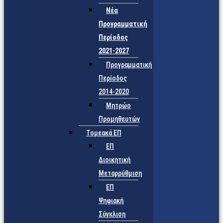
Νέα
Προγραμματική
Περίοδος
2021-2027
Προγραμματική
Περίοδος
2014-2020
Μητρώο
Προμηθευτών
Τομεακά ΕΠ
ΕΠ
Διοικητική
Μεταρρύθμιση
ΕΠ
Ψηφιακή
Σύγκλιση