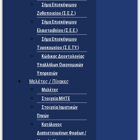
Σήμα Επισκέψιμου
Ζυθοποιείου (Σ.Ε.Ζ.)
Σήμα Επισκέψιμου
Ελαιοτριβείου (Σ.Ε.Ε.)
Σήμα Επισκέψιμου
Τυροκομείου (Σ.Ε.TY.)
Κώδικας Δεοντολογίας
Υπαλλήλων Οικονομικών
Υπηρεσιών
Μελέτες / Πίνακες
Μελέτες
Στοιχεία ΜΗΤΕ
Στοιχεία Ιαματικών
Πηγών
Κατάλογος
Διαπιστευμένων Φορέων /