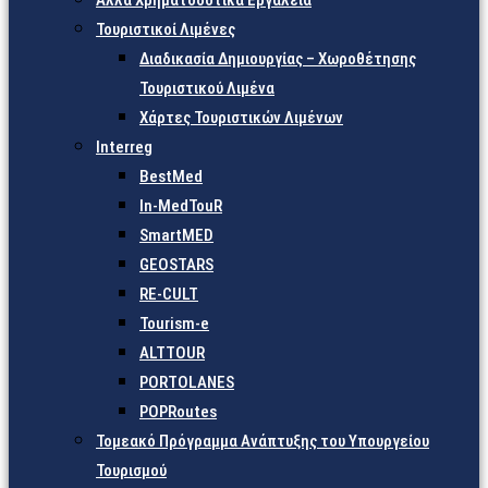
Άλλα Χρηματοδοτικά Εργαλεία
Τουριστικοί Λιμένες
Διαδικασία Δημιουργίας – Χωροθέτησης
Τουριστικού Λιμένα
Χάρτες Τουριστικών Λιμένων
Interreg
BestMed
In-MedTouR
SmartMED
GEOSTARS
RE-CULT
Tourism-e
ALTTOUR
PORTOLANES
POPRoutes
Τομεακό Πρόγραμμα Ανάπτυξης του Υπουργείου
Τουρισμού