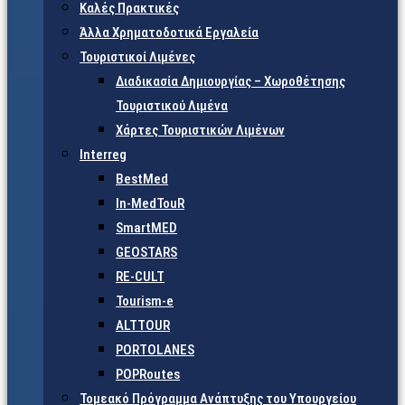
Καλές Πρακτικές
Άλλα Χρηματοδοτικά Εργαλεία
Τουριστικοί Λιμένες
Διαδικασία Δημιουργίας – Χωροθέτησης
Τουριστικού Λιμένα
Χάρτες Τουριστικών Λιμένων
Interreg
BestMed
In-MedTouR
SmartMED
GEOSTARS
RE-CULT
Tourism-e
ALTTOUR
PORTOLANES
POPRoutes
Τομεακό Πρόγραμμα Ανάπτυξης του Υπουργείου