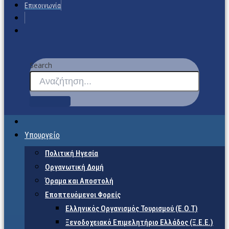
Επικοινωνία
Search
Υπουργείο
Πολιτική Ηγεσία
Οργανωτική Δομή
Όραμα και Αποστολή
Εποπτευόμενοι Φορείς
Eλληνικός Οργανισμός Τουρισμού (Ε.Ο.Τ)
Ξενοδοχειακό Επιμελητήριο Ελλάδος (Ξ.Ε.Ε.)