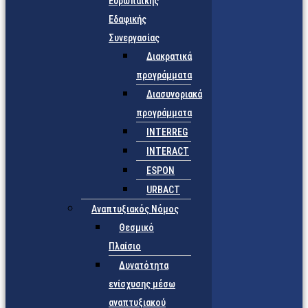
Ευρωπαϊκής
Εδαφικής
Συνεργασίας
Διακρατικά
προγράμματα
Διασυνοριακά
προγράμματα
INTERREG
INTERACT
ESPON
URBACT
Αναπτυξιακός Νόμος
Θεσμικό
Πλαίσιο
Δυνατότητα
ενίσχυσης μέσω
αναπτυξιακού