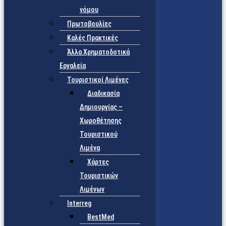
νόμου
Πρωτοβουλίες
Καλές Πρακτικές
Άλλα Χρηματοδοτικά
Εργαλεία
Τουριστικοί Λιμένες
Διαδικασία
Δημιουργίας –
Χωροθέτησης
Τουριστικού
Λιμένα
Χάρτες
Τουριστικών
Λιμένων
Interreg
BestMed