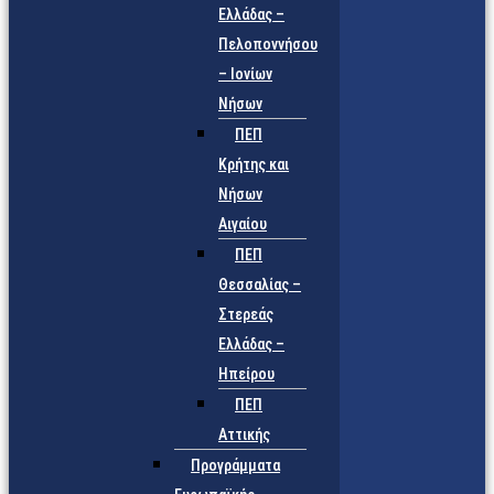
Ελλάδας –
Πελοποννήσου
– Ιονίων
Νήσων
ΠΕΠ
Κρήτης και
Νήσων
Αιγαίου
ΠΕΠ
Θεσσαλίας –
Στερεάς
Ελλάδας –
Ηπείρου
ΠΕΠ
Αττικής
Προγράμματα