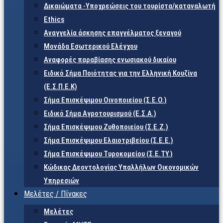
Δικαιώματα -Υποχρεώσεις του τουρίστα/καταναλωτή
Ethics
Αναγγελία άσκησης επαγγέλματος ξεναγού
Μονάδα Εσωτερικού Ελέγχου
Αναφορές παραβίασης ενωσιακού δικαίου
Ειδικό Σήμα Ποιότητας για την Ελληνική Κουζίνα
(Ε.Σ.Π.Ε.Κ)
Σήμα Επισκέψιμου Οινοποιείου (Σ.Ε.Ο.)
Ειδικό Σήμα Αγροτουρισμού (Ε.Σ.Α.)
Σήμα Επισκέψιμου Ζυθοποιείου (Σ.Ε.Ζ.)
Σήμα Επισκέψιμου Ελαιοτριβείου (Σ.Ε.Ε.)
Σήμα Επισκέψιμου Τυροκομείου (Σ.Ε.TY.)
Κώδικας Δεοντολογίας Υπαλλήλων Οικονομικών
Υπηρεσιών
Μελέτες / Πίνακες
Μελέτες