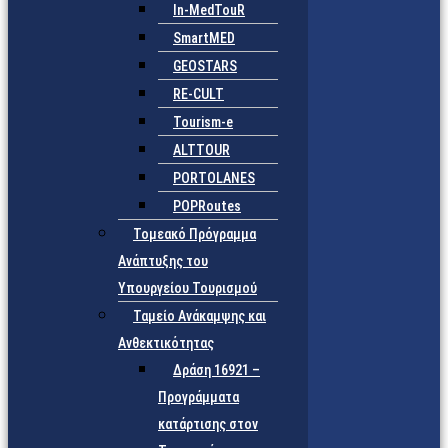
In-MedTouR
SmartMED
GEOSTARS
RE-CULT
Tourism-e
ALTTOUR
PORTOLANES
POPRoutes
Τομεακό Πρόγραμμα
Ανάπτυξης του
Υπουργείου Τουρισμού
Ταμείο Ανάκαμψης και
Ανθεκτικότητας
Δράση 16921 –
Προγράμματα
κατάρτισης στον