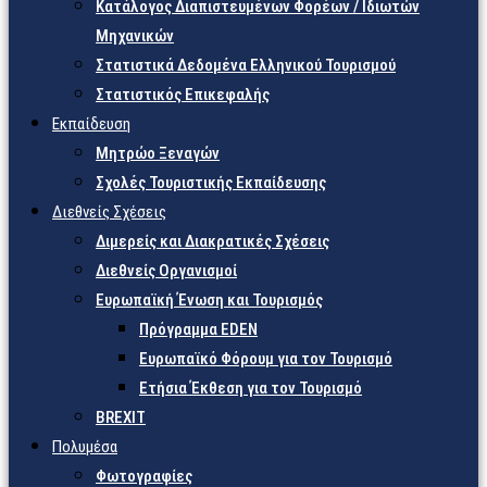
Κατάλογος Διαπιστευμένων Φορέων / Ιδιωτών
Μηχανικών
Στατιστικά Δεδομένα Ελληνικού Τουρισμού
Στατιστικός Επικεφαλής
Εκπαίδευση
Μητρώο Ξεναγών
Σχολές Τουριστικής Εκπαίδευσης
Διεθνείς Σχέσεις
Διμερείς και Διακρατικές Σχέσεις
Διεθνείς Οργανισμοί
Ευρωπαϊκή Ένωση και Τουρισμός
Πρόγραμμα EDEN
Ευρωπαϊκό Φόρουμ για τον Τουρισμό
Ετήσια Έκθεση για τον Τουρισμό
BREXIT
Πολυμέσα
Φωτογραφίες