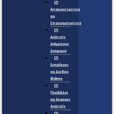
ΕΠ
Ανταγωνιστικότητα
και
Επιχειρηματικότητα
ΕΠ
Ανάπτυξη
Ανθρώπινου
Δυναμικού
ΕΠ
Εκπαίδευση
και Δια Βίου
Μάθηση
ΕΠ
Περιβάλλον
και Αειφόρος
Ανάπτυξη
ΕΠ