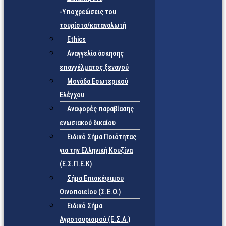
-Υποχρεώσεις του
τουρίστα/καταναλωτή
Ethics
Αναγγελία άσκησης
επαγγέλματος ξεναγού
Μονάδα Εσωτερικού
Ελέγχου
Αναφορές παραβίασης
ενωσιακού δικαίου
Ειδικό Σήμα Ποιότητας
για την Ελληνική Κουζίνα
(Ε.Σ.Π.Ε.Κ)
Σήμα Επισκέψιμου
Οινοποιείου (Σ.Ε.Ο.)
Ειδικό Σήμα
Αγροτουρισμού (Ε.Σ.Α.)