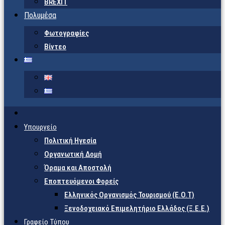
BREXIT
Πολυμέσα
Φωτογραφίες
Βίντεο
Υπουργείο
Πολιτική Ηγεσία
Οργανωτική Δομή
Όραμα και Αποστολή
Εποπτευόμενοι Φορείς
Eλληνικός Οργανισμός Τουρισμού (Ε.Ο.Τ)
Ξενοδοχειακό Επιμελητήριο Ελλάδος (Ξ.Ε.Ε.)
Γραφείο Τύπου