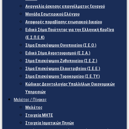
Αναγγελία άσκησης επαγγέλματος ξεναγού
Μονάδα Εσωτερικού Ελέγχου
Αναφορές παραβίασης ενωσιακού δικαίου
Ειδικό Σήμα Ποιότητας για την Ελληνική Κουζίνα
(Ε.Σ.Π.Ε.Κ)
Σήμα Επισκέψιμου Οινοποιείου (Σ.Ε.Ο.)
Ειδικό Σήμα Αγροτουρισμού (Ε.Σ.Α.)
Σήμα Επισκέψιμου Ζυθοποιείου (Σ.Ε.Ζ.)
Σήμα Επισκέψιμου Ελαιοτριβείου (Σ.Ε.Ε.)
Σήμα Επισκέψιμου Τυροκομείου (Σ.Ε.TY.)
Κώδικας Δεοντολογίας Υπαλλήλων Οικονομικών
Υπηρεσιών
Μελέτες / Πίνακες
Μελέτες
Στοιχεία ΜΗΤΕ
Στοιχεία Ιαματικών Πηγών