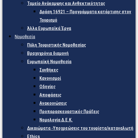
Ταμείο Ανάκαμψης και Ανθεκτικότητας
Δράση 16921 – Προγράμματα κατάρτισης στον
Τουρισμό
Άλλα Ευρωπαϊκά Έργα
Νομοθεσία
Πύλη Τουριστικής Νομοθεσίας
Βραχυχρόνια διαμονή
Ευρωπαϊκή Νομοθεσία
Συνθήκες
Κανονισμοί
Οδηγίες
Αποφάσεις
Ανακοινώσεις
Προπαρασκευαστικές Πράξεις
Νομολογία Δ.Ε.Κ.
Δικαιώματα -Υποχρεώσεις του τουρίστα/καταναλωτή
Ethics