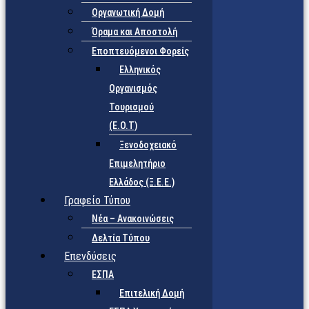
Οργανωτική Δομή
Όραμα και Αποστολή
Εποπτευόμενοι Φορείς
Eλληνικός
Οργανισμός
Τουρισμού
(Ε.Ο.Τ)
Ξενοδοχειακό
Επιμελητήριο
Ελλάδος (Ξ.Ε.Ε.)
Γραφείο Τύπου
Νέα – Ανακοινώσεις
Δελτία Τύπου
Επενδύσεις
ΕΣΠΑ
Επιτελική Δομή