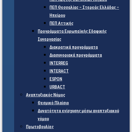
ΠΕΠ Θεσσαλίας – Στερεάς Ελλάδας –
Ηπείρου
ΠΕΠ Αττικής
Προγράμματα Ευρωπαϊκής Εδαφικής
Συνεργασίας
Διακρατικά προγράμματα
Διασυνοριακά προγράμματα
INTERREG
INTERACT
ESPON
URBACT
Αναπτυξιακός Νόμος
Θεσμικό Πλαίσιο
Δυνατότητα ενίσχυσης μέσω αναπτυξιακού
νόμου
Πρωτοβουλίες