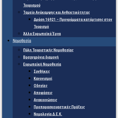
Τουρισμού
Ταμείο Ανάκαμψης και Ανθεκτικότητας
Δράση 16921 – Προγράμματα κατάρτισης στον
Τουρισμό
Άλλα Ευρωπαϊκά Έργα
Νομοθεσία
Πύλη Τουριστικής Νομοθεσίας
Βραχυχρόνια διαμονή
Ευρωπαϊκή Νομοθεσία
Συνθήκες
Κανονισμοί
Οδηγίες
Αποφάσεις
Ανακοινώσεις
Προπαρασκευαστικές Πράξεις
Νομολογία Δ.Ε.Κ.