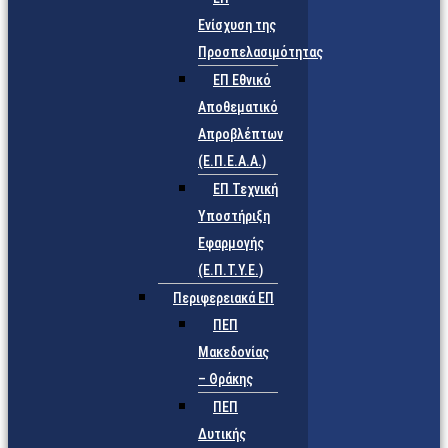
Ενίσχυση της
Προσπελασιμότητας
ΕΠ Εθνικό
Αποθεματικό
Απροβλέπτων
(Ε.Π.Ε.Α.Α.)
ΕΠ Τεχνική
Υποστήριξη
Εφαρμογής
(Ε.Π.Τ.Υ.Ε.)
Περιφερειακά ΕΠ
ΠΕΠ
Μακεδονίας
– Θράκης
ΠΕΠ
Δυτικής