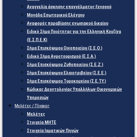
Αναγγελία άσκησης επαγγέλματος ξεναγού
Μονάδα Εσωτερικού Ελέγχου
Αναφορές παραβίασης ενωσιακού δικαίου
Ειδικό Σήμα Ποιότητας για την Ελληνική Κουζίνα
(Ε.Σ.Π.Ε.Κ)
Σήμα Επισκέψιμου Οινοποιείου (Σ.Ε.Ο.)
Ειδικό Σήμα Αγροτουρισμού (Ε.Σ.Α.)
Σήμα Επισκέψιμου Ζυθοποιείου (Σ.Ε.Ζ.)
Σήμα Επισκέψιμου Ελαιοτριβείου (Σ.Ε.Ε.)
Σήμα Επισκέψιμου Τυροκομείου (Σ.Ε.TY.)
Κώδικας Δεοντολογίας Υπαλλήλων Οικονομικών
Υπηρεσιών
Μελέτες / Πίνακες
Μελέτες
Στοιχεία ΜΗΤΕ
Στοιχεία Ιαματικών Πηγών