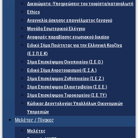
Δικαιώματα -Υποχρεώσεις του τουρίστα/καταναλωτή
Ethics
Αναγγελία άσκησης επαγγέλματος ξεναγού
Μονάδα Εσωτερικού Ελέγχου
Αναφορές παραβίασης ενωσιακού δικαίου
Ειδικό Σήμα Ποιότητας για την Ελληνική Κουζίνα
(Ε.Σ.Π.Ε.Κ)
Σήμα Επισκέψιμου Οινοποιείου (Σ.Ε.Ο.)
Ειδικό Σήμα Αγροτουρισμού (Ε.Σ.Α.)
Σήμα Επισκέψιμου Ζυθοποιείου (Σ.Ε.Ζ.)
Σήμα Επισκέψιμου Ελαιοτριβείου (Σ.Ε.Ε.)
Σήμα Επισκέψιμου Τυροκομείου (Σ.Ε.TY.)
Κώδικας Δεοντολογίας Υπαλλήλων Οικονομικών
Υπηρεσιών
Μελέτες / Πίνακες
Μελέτες