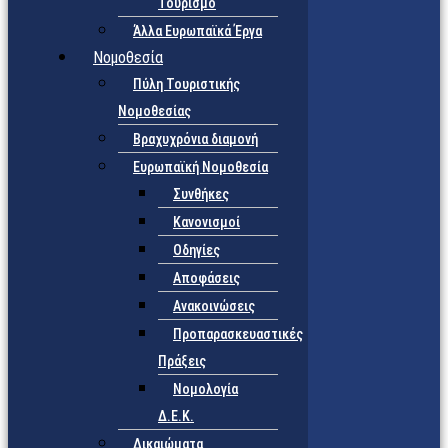
Τουρισμό
Άλλα Ευρωπαϊκά Έργα
Νομοθεσία
Πύλη Τουριστικής
Νομοθεσίας
Βραχυχρόνια διαμονή
Ευρωπαϊκή Νομοθεσία
Συνθήκες
Κανονισμοί
Οδηγίες
Αποφάσεις
Ανακοινώσεις
Προπαρασκευαστικές
Πράξεις
Νομολογία
Δ.Ε.Κ.
Δικαιώματα