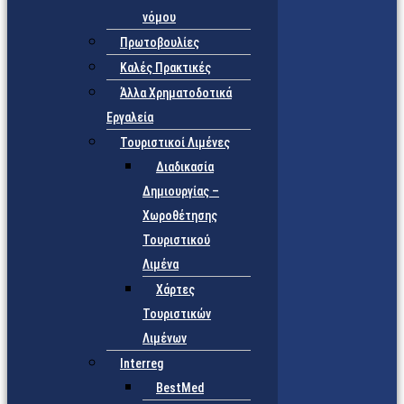
νόμου
Πρωτοβουλίες
Καλές Πρακτικές
Άλλα Χρηματοδοτικά
Εργαλεία
Τουριστικοί Λιμένες
Διαδικασία
Δημιουργίας –
Χωροθέτησης
Τουριστικού
Λιμένα
Χάρτες
Τουριστικών
Λιμένων
Interreg
BestMed