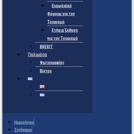
Ευρωπαϊκό
Φόρουμ για τον
Τουρισμό
Ετήσια Έκθεση
για τον Τουρισμό
BREXIT
Πολυμέσα
Φωτογραφίες
Βίντεο
Ημερολόγιο
Σύνδεσμοι