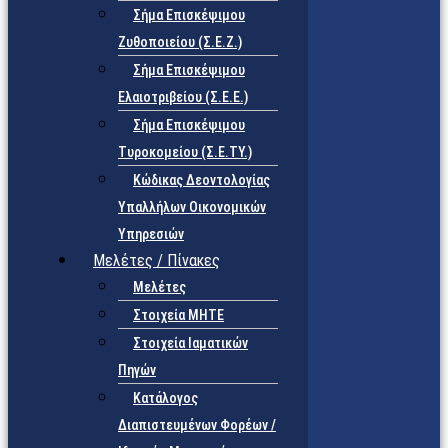
Σήμα Επισκέψιμου
Ζυθοποιείου (Σ.Ε.Ζ.)
Σήμα Επισκέψιμου
Ελαιοτριβείου (Σ.Ε.Ε.)
Σήμα Επισκέψιμου
Τυροκομείου (Σ.Ε.TY.)
Κώδικας Δεοντολογίας
Υπαλλήλων Οικονομικών
Υπηρεσιών
Μελέτες / Πίνακες
Μελέτες
Στοιχεία ΜΗΤΕ
Στοιχεία Ιαματικών
Πηγών
Κατάλογος
Διαπιστευμένων Φορέων /