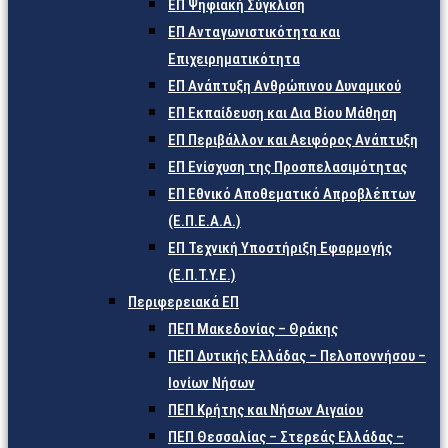
ΕΠ Ψηφιακή Σύγκλιση
ΕΠ Ανταγωνιστικότητα και
Επιχειρηματικότητα
ΕΠ Ανάπτυξη Ανθρώπινου Δυναμικού
ΕΠ Εκπαίδευση και Δια Βίου Μάθηση
ΕΠ Περιβάλλον και Αειφόρος Ανάπτυξη
ΕΠ Ενίσχυση της Προσπελασιμότητας
ΕΠ Εθνικό Αποθεματικό Απροβλέπτων
(Ε.Π.Ε.Α.Α.)
ΕΠ Τεχνική Υποστήριξη Εφαρμογής
(Ε.Π.Τ.Υ.Ε.)
Περιφερειακά ΕΠ
ΠΕΠ Μακεδονίας – Θράκης
ΠΕΠ Δυτικής Ελλάδας – Πελοποννήσου –
Ιονίων Νήσων
ΠΕΠ Κρήτης και Νήσων Αιγαίου
ΠΕΠ Θεσσαλίας – Στερεάς Ελλάδας –