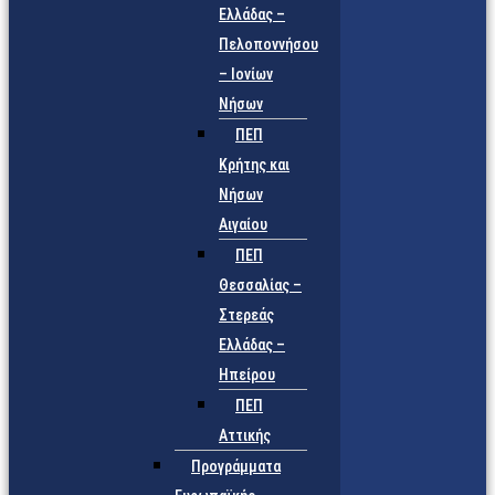
Ελλάδας –
Πελοποννήσου
– Ιονίων
Νήσων
ΠΕΠ
Κρήτης και
Νήσων
Αιγαίου
ΠΕΠ
Θεσσαλίας –
Στερεάς
Ελλάδας –
Ηπείρου
ΠΕΠ
Αττικής
Προγράμματα