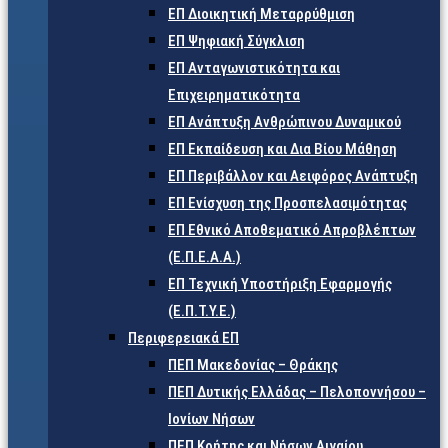
ΕΠ Διοικητική Μεταρρύθμιση
ΕΠ Ψηφιακή Σύγκλιση
ΕΠ Ανταγωνιστικότητα και
Επιχειρηματικότητα
ΕΠ Ανάπτυξη Ανθρώπινου Δυναμικού
ΕΠ Εκπαίδευση και Δια Βίου Μάθηση
ΕΠ Περιβάλλον και Αειφόρος Ανάπτυξη
ΕΠ Ενίσχυση της Προσπελασιμότητας
ΕΠ Εθνικό Αποθεματικό Απροβλέπτων
(Ε.Π.Ε.Α.Α.)
ΕΠ Τεχνική Υποστήριξη Εφαρμογής
(Ε.Π.Τ.Υ.Ε.)
Περιφερειακά ΕΠ
ΠΕΠ Μακεδονίας – Θράκης
ΠΕΠ Δυτικής Ελλάδας – Πελοποννήσου –
Ιονίων Νήσων
ΠΕΠ Κρήτης και Νήσων Αιγαίου