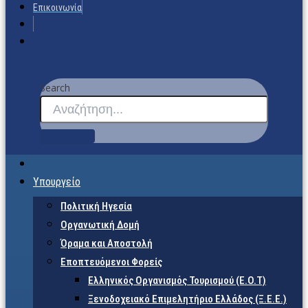
Επικοινωνία
Search
Υπουργείο
Πολιτική Ηγεσία
Οργανωτική Δομή
Όραμα και Αποστολή
Εποπτευόμενοι Φορείς
Eλληνικός Οργανισμός Τουρισμού (Ε.Ο.Τ)
Ξενοδοχειακό Επιμελητήριο Ελλάδος (Ξ.Ε.Ε.)