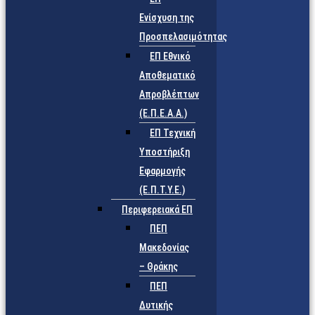
Ενίσχυση της
Προσπελασιμότητας
ΕΠ Εθνικό
Αποθεματικό
Απροβλέπτων
(Ε.Π.Ε.Α.Α.)
ΕΠ Τεχνική
Υποστήριξη
Εφαρμογής
(Ε.Π.Τ.Υ.Ε.)
Περιφερειακά ΕΠ
ΠΕΠ
Μακεδονίας
– Θράκης
ΠΕΠ
Δυτικής