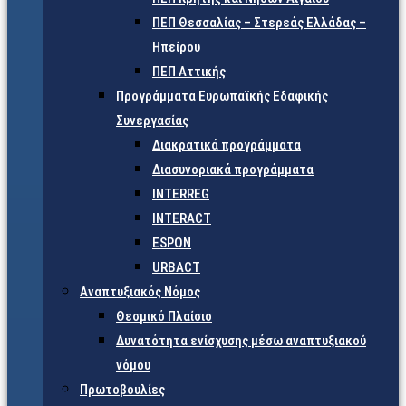
ΠΕΠ Θεσσαλίας – Στερεάς Ελλάδας –
Ηπείρου
ΠΕΠ Αττικής
Προγράμματα Ευρωπαϊκής Εδαφικής
Συνεργασίας
Διακρατικά προγράμματα
Διασυνοριακά προγράμματα
INTERREG
INTERACT
ESPON
URBACT
Αναπτυξιακός Νόμος
Θεσμικό Πλαίσιο
Δυνατότητα ενίσχυσης μέσω αναπτυξιακού
νόμου
Πρωτοβουλίες