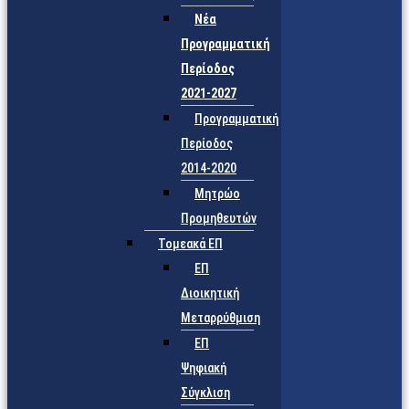
Νέα
Προγραμματική
Περίοδος
2021-2027
Προγραμματική
Περίοδος
2014-2020
Μητρώο
Προμηθευτών
Τομεακά ΕΠ
ΕΠ
Διοικητική
Μεταρρύθμιση
ΕΠ
Ψηφιακή
Σύγκλιση