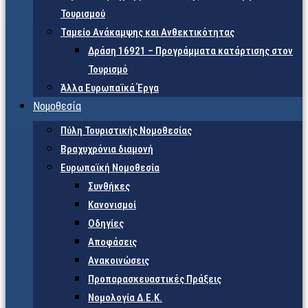
Τουρισμού
Ταμείο Ανάκαμψης και Ανθεκτικότητας
Δράση 16921 – Προγράμματα κατάρτισης στον
Τουρισμό
Άλλα Ευρωπαϊκά Έργα
Νομοθεσία
Πύλη Τουριστικής Νομοθεσίας
Βραχυχρόνια διαμονή
Ευρωπαϊκή Νομοθεσία
Συνθήκες
Κανονισμοί
Οδηγίες
Αποφάσεις
Ανακοινώσεις
Προπαρασκευαστικές Πράξεις
Νομολογία Δ.Ε.Κ.