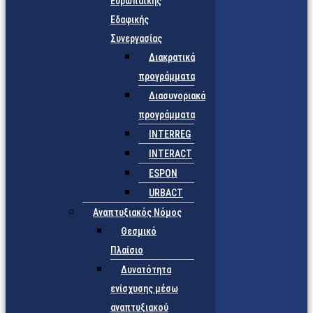
Ευρωπαϊκής
Εδαφικής
Συνεργασίας
Διακρατικά
προγράμματα
Διασυνοριακά
προγράμματα
INTERREG
INTERACT
ESPON
URBACT
Αναπτυξιακός Νόμος
Θεσμικό
Πλαίσιο
Δυνατότητα
ενίσχυσης μέσω
αναπτυξιακού