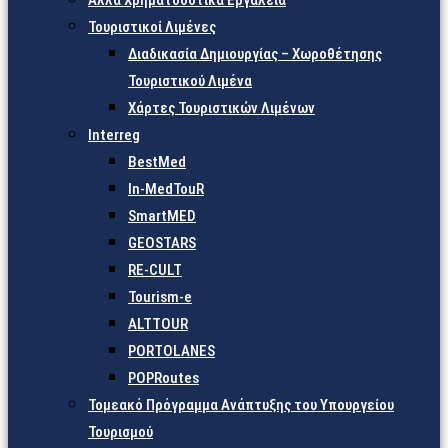
Άλλα Χρηματοδοτικά Εργαλεία
Τουριστικοί Λιμένες
Διαδικασία Δημιουργίας – Χωροθέτησης
Τουριστικού Λιμένα
Χάρτες Τουριστικών Λιμένων
Interreg
BestMed
In-MedTouR
SmartMED
GEOSTARS
RE-CULT
Tourism-e
ALTTOUR
PORTOLANES
POPRoutes
Τομεακό Πρόγραμμα Ανάπτυξης του Υπουργείου
Τουρισμού