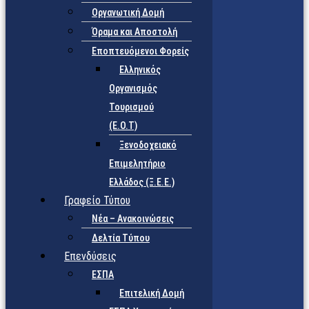
Οργανωτική Δομή
Όραμα και Αποστολή
Εποπτευόμενοι Φορείς
Eλληνικός
Οργανισμός
Τουρισμού
(Ε.Ο.Τ)
Ξενοδοχειακό
Επιμελητήριο
Ελλάδος (Ξ.Ε.Ε.)
Γραφείο Τύπου
Νέα – Ανακοινώσεις
Δελτία Τύπου
Επενδύσεις
ΕΣΠΑ
Επιτελική Δομή