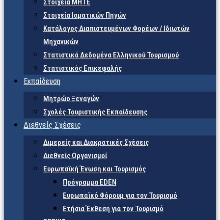
Στοιχεία ΜΗΤΕ
Στοιχεία Ιαματικών Πηγών
Κατάλογος Διαπιστευμένων Φορέων / Ιδιωτών
Μηχανικών
Στατιστικά Δεδομένα Ελληνικού Τουρισμού
Στατιστικός Επικεφαλής
Εκπαίδευση
Μητρώο Ξεναγών
Σχολές Τουριστικής Εκπαίδευσης
Διεθνείς Σχέσεις
Διμερείς και Διακρατικές Σχέσεις
Διεθνείς Οργανισμοί
Ευρωπαϊκή Ένωση και Τουρισμός
Πρόγραμμα EDEN
Ευρωπαϊκό Φόρουμ για τον Τουρισμό
Ετήσια Έκθεση για τον Τουρισμό