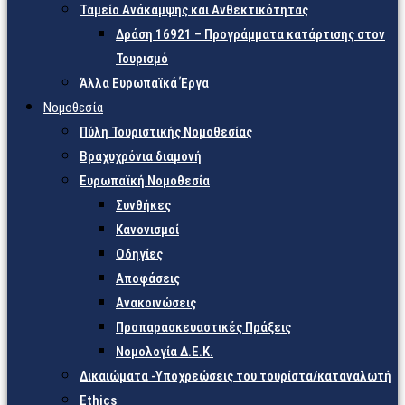
Ταμείο Ανάκαμψης και Ανθεκτικότητας
Δράση 16921 – Προγράμματα κατάρτισης στον
Τουρισμό
Άλλα Ευρωπαϊκά Έργα
Νομοθεσία
Πύλη Τουριστικής Νομοθεσίας
Βραχυχρόνια διαμονή
Ευρωπαϊκή Νομοθεσία
Συνθήκες
Κανονισμοί
Οδηγίες
Αποφάσεις
Ανακοινώσεις
Προπαρασκευαστικές Πράξεις
Νομολογία Δ.Ε.Κ.
Δικαιώματα -Υποχρεώσεις του τουρίστα/καταναλωτή
Ethics