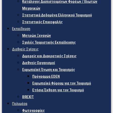
Κατάλογος Διαπιστευμένων Φορέων / Ιδιωτών
Μηχανικών
Στατιστικά Δεδομένα Ελληνικού Τουρισμού
Στατιστικός Επικεφαλής
Εκπαίδευση
Μητρώο Ξεναγών
Σχολές Τουριστικής Εκπαίδευσης
Διεθνείς Σχέσεις
Διμερείς και Διακρατικές Σχέσεις
Διεθνείς Οργανισμοί
Ευρωπαϊκή Ένωση και Τουρισμός
Πρόγραμμα EDEN
Ευρωπαϊκό Φόρουμ για τον Τουρισμό
Ετήσια Έκθεση για τον Τουρισμό
BREXIT
Πολυμέσα
Φωτογραφίες