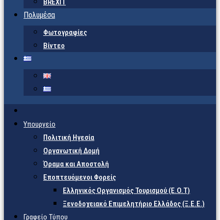
BREXIT
Πολυμέσα
Φωτογραφίες
Βίντεο
Υπουργείο
Πολιτική Ηγεσία
Οργανωτική Δομή
Όραμα και Αποστολή
Εποπτευόμενοι Φορείς
Eλληνικός Οργανισμός Τουρισμού (Ε.Ο.Τ)
Ξενοδοχειακό Επιμελητήριο Ελλάδος (Ξ.Ε.Ε.)
Γραφείο Τύπου