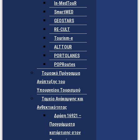
In-MedTouR
SmartMED
GEOSTARS
RE-CULT
Tourism-e
ALTTOUR
PORTOLANES
POPRoutes
Τομεακό Πρόγραμμα
Ανάπτυξης του
Υπουργείου Τουρισμού
Ταμείο Ανάκαμψης και
Ανθεκτικότητας
Δράση 16921 –
Προγράμματα
κατάρτισης στον