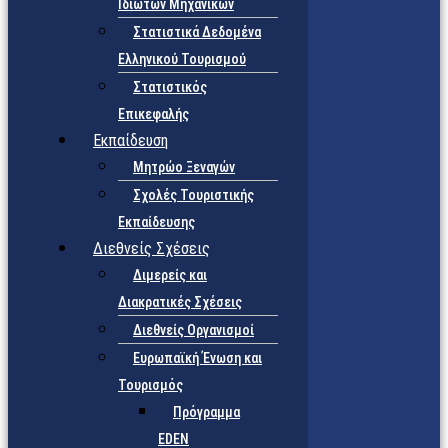
Ιδιωτών Μηχανικών
Στατιστικά Δεδομένα
Ελληνικού Τουρισμού
Στατιστικός
Επικεφαλής
Εκπαίδευση
Μητρώο Ξεναγών
Σχολές Τουριστικής
Εκπαίδευσης
Διεθνείς Σχέσεις
Διμερείς και
Διακρατικές Σχέσεις
Διεθνείς Οργανισμοί
Ευρωπαϊκή Ένωση και
Τουρισμός
Πρόγραμμα
EDEN