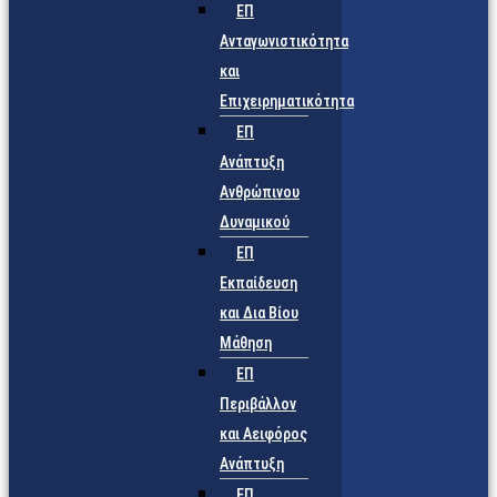
ΕΠ
Ανταγωνιστικότητα
και
Επιχειρηματικότητα
ΕΠ
Ανάπτυξη
Ανθρώπινου
Δυναμικού
ΕΠ
Εκπαίδευση
και Δια Βίου
Μάθηση
ΕΠ
Περιβάλλον
και Αειφόρος
Ανάπτυξη
ΕΠ