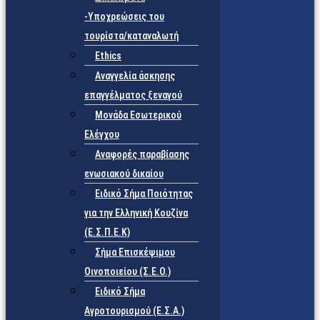
-Υποχρεώσεις του
τουρίστα/καταναλωτή
Ethics
Αναγγελία άσκησης
επαγγέλματος ξεναγού
Μονάδα Εσωτερικού
Ελέγχου
Αναφορές παραβίασης
ενωσιακού δικαίου
Ειδικό Σήμα Ποιότητας
για την Ελληνική Κουζίνα
(Ε.Σ.Π.Ε.Κ)
Σήμα Επισκέψιμου
Οινοποιείου (Σ.Ε.Ο.)
Ειδικό Σήμα
Αγροτουρισμού (Ε.Σ.Α.)