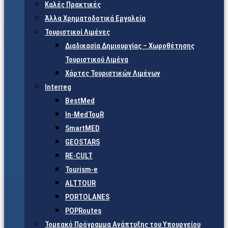
Καλές Πρακτικές
Άλλα Χρηματοδοτικά Εργαλεία
Τουριστικοί Λιμένες
Διαδικασία Δημιουργίας – Χωροθέτησης
Τουριστικού Λιμένα
Χάρτες Τουριστικών Λιμένων
Interreg
BestMed
In-MedTouR
SmartMED
GEOSTARS
RE-CULT
Tourism-e
ALTTOUR
PORTOLANES
POPRoutes
Τομεακό Πρόγραμμα Ανάπτυξης του Υπουργείου