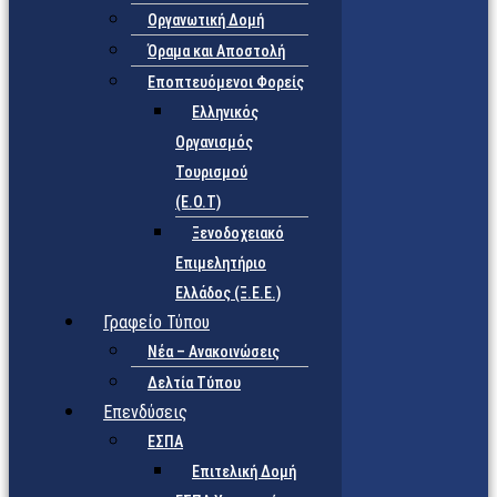
Οργανωτική Δομή
Όραμα και Αποστολή
Εποπτευόμενοι Φορείς
Eλληνικός
Οργανισμός
Τουρισμού
(Ε.Ο.Τ)
Ξενοδοχειακό
Επιμελητήριο
Ελλάδος (Ξ.Ε.Ε.)
Γραφείο Τύπου
Νέα – Ανακοινώσεις
Δελτία Τύπου
Επενδύσεις
ΕΣΠΑ
Επιτελική Δομή