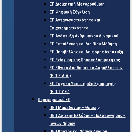
ΕΠ Διοικητική Μεταρρύθμιση
ΕΠ Ψηφιακή Σύγκλιση
ΕΠ Ανταγωνιστικότητα και
Επιχειρηματικότητα
ΕΠ Ανάπτυξη Ανθρώπινου Δυναμικού
ΕΠ Εκπαίδευση και Δια Βίου Μάθηση
ΕΠ Περιβάλλον και Αειφόρος Ανάπτυξη
ΕΠ Ενίσχυση της Προσπελασιμότητας
ΕΠ Εθνικό Αποθεματικό Απροβλέπτων
(Ε.Π.Ε.Α.Α.)
ΕΠ Τεχνική Υποστήριξη Εφαρμογής
(Ε.Π.Τ.Υ.Ε.)
Περιφερειακά ΕΠ
ΠΕΠ Μακεδονίας – Θράκης
ΠΕΠ Δυτικής Ελλάδας – Πελοποννήσου –
Ιονίων Νήσων
ΠΕΠ Κρήτης και Νήσων Αιγαίου