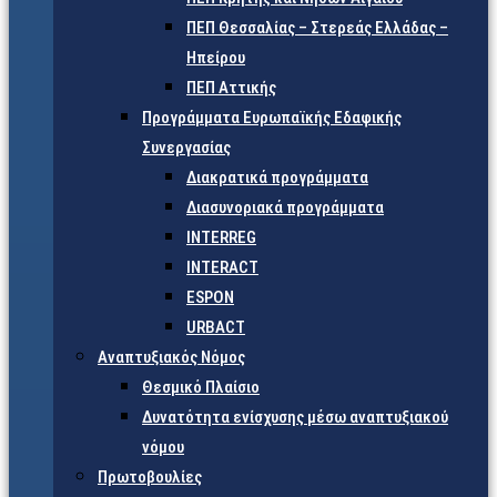
ΠΕΠ Θεσσαλίας – Στερεάς Ελλάδας –
Ηπείρου
ΠΕΠ Αττικής
Προγράμματα Ευρωπαϊκής Εδαφικής
Συνεργασίας
Διακρατικά προγράμματα
Διασυνοριακά προγράμματα
INTERREG
INTERACT
ESPON
URBACT
Αναπτυξιακός Νόμος
Θεσμικό Πλαίσιο
Δυνατότητα ενίσχυσης μέσω αναπτυξιακού
νόμου
Πρωτοβουλίες