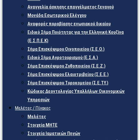
Αναγγελία άσκησης επαγγέλματος ξεναγού
Μονάδα Εσωτερικού Ελέγχου
Αναφορές παραβίασης ενωσιακού δικαίου
Ειδικό Σήμα Ποιότητας για την Ελληνική Κουζίνα
(Ε.Σ.Π.Ε.Κ)
Σήμα Επισκέψιμου Οινοποιείου (Σ.Ε.Ο.)
Ειδικό Σήμα Αγροτουρισμού (Ε.Σ.Α.)
Σήμα Επισκέψιμου Ζυθοποιείου (Σ.Ε.Ζ.)
Σήμα Επισκέψιμου Ελαιοτριβείου (Σ.Ε.Ε.)
Σήμα Επισκέψιμου Τυροκομείου (Σ.Ε.TY.)
Κώδικας Δεοντολογίας Υπαλλήλων Οικονομικών
Υπηρεσιών
Μελέτες / Πίνακες
Μελέτες
Στοιχεία ΜΗΤΕ
Στοιχεία Ιαματικών Πηγών