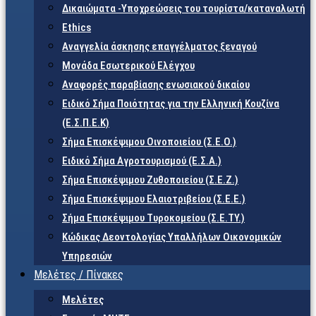
Δικαιώματα -Υποχρεώσεις του τουρίστα/καταναλωτή
Ethics
Αναγγελία άσκησης επαγγέλματος ξεναγού
Μονάδα Εσωτερικού Ελέγχου
Αναφορές παραβίασης ενωσιακού δικαίου
Ειδικό Σήμα Ποιότητας για την Ελληνική Κουζίνα
(Ε.Σ.Π.Ε.Κ)
Σήμα Επισκέψιμου Οινοποιείου (Σ.Ε.Ο.)
Ειδικό Σήμα Αγροτουρισμού (Ε.Σ.Α.)
Σήμα Επισκέψιμου Ζυθοποιείου (Σ.Ε.Ζ.)
Σήμα Επισκέψιμου Ελαιοτριβείου (Σ.Ε.Ε.)
Σήμα Επισκέψιμου Τυροκομείου (Σ.Ε.TY.)
Κώδικας Δεοντολογίας Υπαλλήλων Οικονομικών
Υπηρεσιών
Μελέτες / Πίνακες
Μελέτες