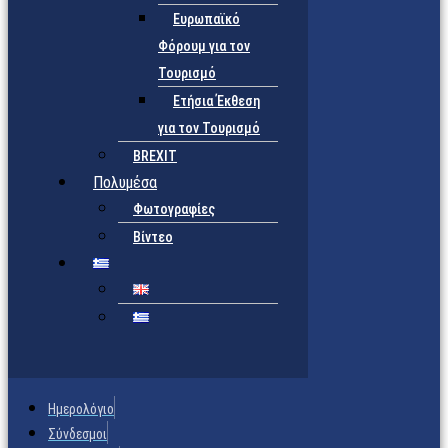
Ευρωπαϊκό
Φόρουμ για τον
Τουρισμό
Ετήσια Έκθεση
για τον Τουρισμό
BREXIT
Πολυμέσα
Φωτογραφίες
Βίντεο
Ημερολόγιο
Σύνδεσμοι