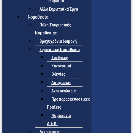
Τουρισμό
Άλλα Ευρωπαϊκά Έργα
Νομοθεσία
Πύλη Τουριστικής
Νομοθεσίας
Βραχυχρόνια διαμονή
Ευρωπαϊκή Νομοθεσία
Συνθήκες
Κανονισμοί
Οδηγίες
Αποφάσεις
Ανακοινώσεις
Προπαρασκευαστικές
Πράξεις
Νομολογία
Δ.Ε.Κ.
Δικαιώματα