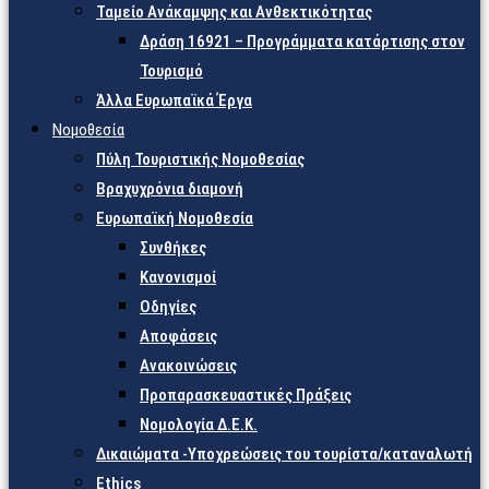
Ταμείο Ανάκαμψης και Ανθεκτικότητας
Δράση 16921 – Προγράμματα κατάρτισης στον
Τουρισμό
Άλλα Ευρωπαϊκά Έργα
Νομοθεσία
Πύλη Τουριστικής Νομοθεσίας
Βραχυχρόνια διαμονή
Ευρωπαϊκή Νομοθεσία
Συνθήκες
Κανονισμοί
Οδηγίες
Αποφάσεις
Ανακοινώσεις
Προπαρασκευαστικές Πράξεις
Νομολογία Δ.Ε.Κ.
Δικαιώματα -Υποχρεώσεις του τουρίστα/καταναλωτή
Ethics