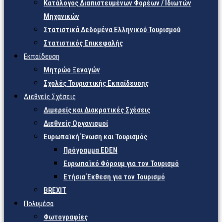
Κατάλογος Διαπιστευμένων Φορέων / Ιδιωτών
Μηχανικών
Στατιστικά Δεδομένα Ελληνικού Τουρισμού
Στατιστικός Επικεφαλής
Εκπαίδευση
Μητρώο Ξεναγών
Σχολές Τουριστικής Εκπαίδευσης
Διεθνείς Σχέσεις
Διμερείς και Διακρατικές Σχέσεις
Διεθνείς Οργανισμοί
Ευρωπαϊκή Ένωση και Τουρισμός
Πρόγραμμα EDEN
Ευρωπαϊκό Φόρουμ για τον Τουρισμό
Ετήσια Έκθεση για τον Τουρισμό
BREXIT
Πολυμέσα
Φωτογραφίες