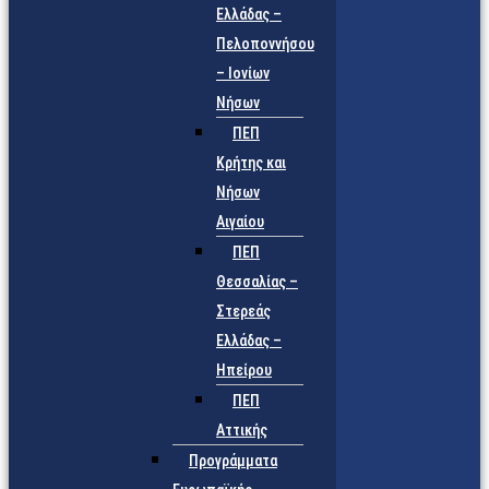
Ελλάδας –
Πελοποννήσου
– Ιονίων
Νήσων
ΠΕΠ
Κρήτης και
Νήσων
Αιγαίου
ΠΕΠ
Θεσσαλίας –
Στερεάς
Ελλάδας –
Ηπείρου
ΠΕΠ
Αττικής
Προγράμματα