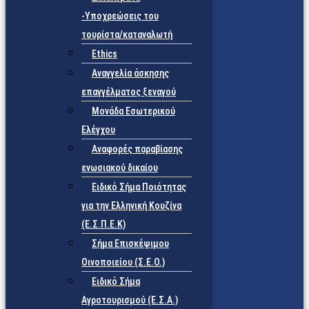
-Υποχρεώσεις του
τουρίστα/καταναλωτή
Ethics
Αναγγελία άσκησης
επαγγέλματος ξεναγού
Μονάδα Εσωτερικού
Ελέγχου
Αναφορές παραβίασης
ενωσιακού δικαίου
Ειδικό Σήμα Ποιότητας
για την Ελληνική Κουζίνα
(Ε.Σ.Π.Ε.Κ)
Σήμα Επισκέψιμου
Οινοποιείου (Σ.Ε.Ο.)
Ειδικό Σήμα
Αγροτουρισμού (Ε.Σ.Α.)