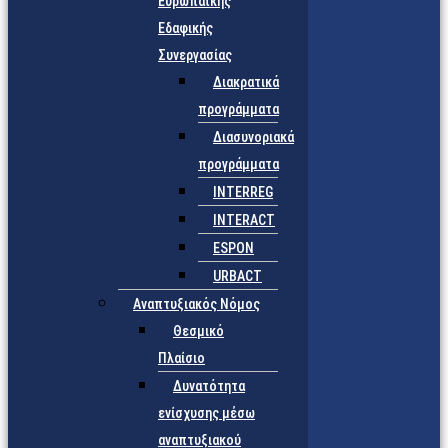
Ευρωπαϊκής
Εδαφικής
Συνεργασίας
Διακρατικά
προγράμματα
Διασυνοριακά
προγράμματα
INTERREG
INTERACT
ESPON
URBACT
Αναπτυξιακός Νόμος
Θεσμικό
Πλαίσιο
Δυνατότητα
ενίσχυσης μέσω
αναπτυξιακού