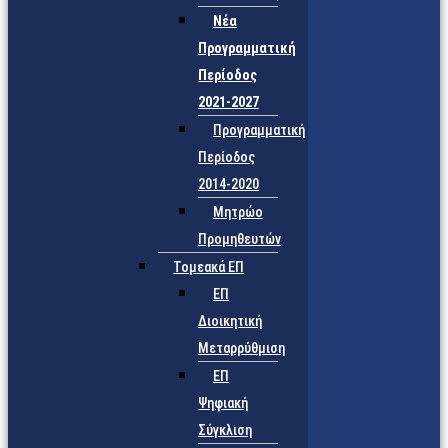
Νέα
Προγραμματική
Περίοδος
2021-2027
Προγραμματική
Περίοδος
2014-2020
Μητρώο
Προμηθευτών
Τομεακά ΕΠ
ΕΠ
Διοικητική
Μεταρρύθμιση
ΕΠ
Ψηφιακή
Σύγκλιση