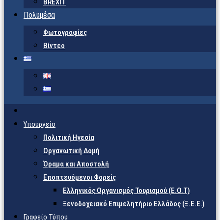
BREXIT
Πολυμέσα
Φωτογραφίες
Βίντεο
Υπουργείο
Πολιτική Ηγεσία
Οργανωτική Δομή
Όραμα και Αποστολή
Εποπτευόμενοι Φορείς
Eλληνικός Οργανισμός Τουρισμού (Ε.Ο.Τ)
Ξενοδοχειακό Επιμελητήριο Ελλάδος (Ξ.Ε.Ε.)
Γραφείο Τύπου