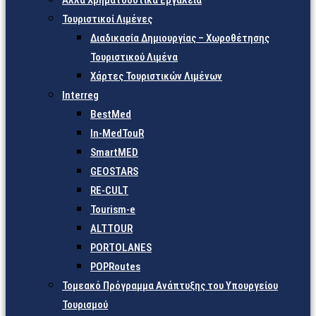
Άλλα Χρηματοδοτικά Εργαλεία
Τουριστικοί Λιμένες
Διαδικασία Δημιουργίας – Χωροθέτησης
Τουριστικού Λιμένα
Χάρτες Τουριστικών Λιμένων
Interreg
BestMed
In-MedTouR
SmartMED
GEOSTARS
RE-CULT
Tourism-e
ALTTOUR
PORTOLANES
POPRoutes
Τομεακό Πρόγραμμα Ανάπτυξης του Υπουργείου
Τουρισμού