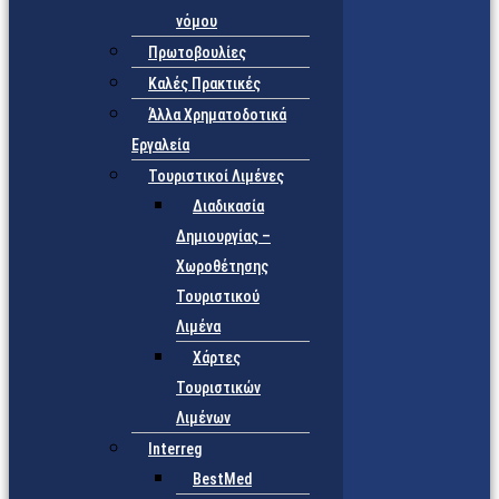
νόμου
Πρωτοβουλίες
Καλές Πρακτικές
Άλλα Χρηματοδοτικά
Εργαλεία
Τουριστικοί Λιμένες
Διαδικασία
Δημιουργίας –
Χωροθέτησης
Τουριστικού
Λιμένα
Χάρτες
Τουριστικών
Λιμένων
Interreg
BestMed