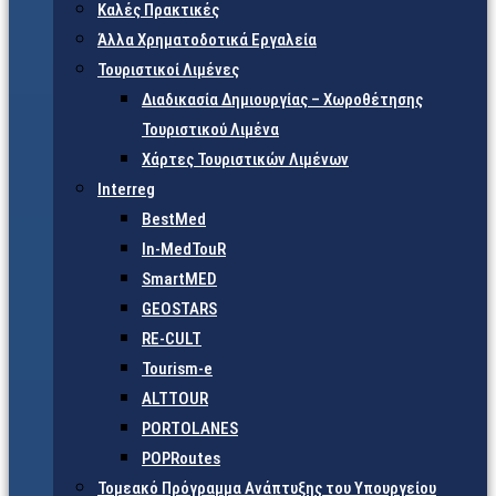
Καλές Πρακτικές
Άλλα Χρηματοδοτικά Εργαλεία
Τουριστικοί Λιμένες
Διαδικασία Δημιουργίας – Χωροθέτησης
Τουριστικού Λιμένα
Χάρτες Τουριστικών Λιμένων
Interreg
BestMed
In-MedTouR
SmartMED
GEOSTARS
RE-CULT
Tourism-e
ALTTOUR
PORTOLANES
POPRoutes
Τομεακό Πρόγραμμα Ανάπτυξης του Υπουργείου