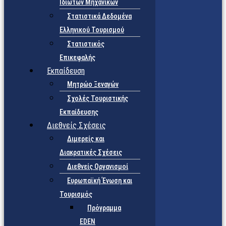
Ιδιωτών Μηχανικών
Στατιστικά Δεδομένα
Ελληνικού Τουρισμού
Στατιστικός
Επικεφαλής
Εκπαίδευση
Μητρώο Ξεναγών
Σχολές Τουριστικής
Εκπαίδευσης
Διεθνείς Σχέσεις
Διμερείς και
Διακρατικές Σχέσεις
Διεθνείς Οργανισμοί
Ευρωπαϊκή Ένωση και
Τουρισμός
Πρόγραμμα
EDEN