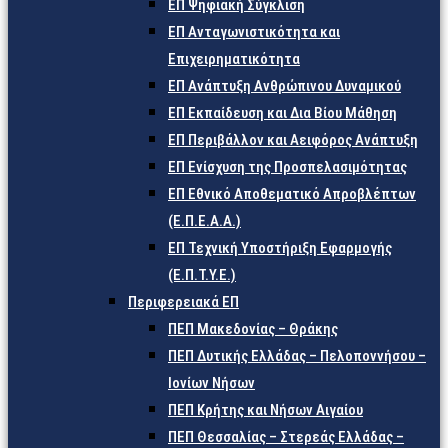
ΕΠ Ψηφιακή Σύγκλιση
ΕΠ Ανταγωνιστικότητα και
Επιχειρηματικότητα
ΕΠ Ανάπτυξη Ανθρώπινου Δυναμικού
ΕΠ Εκπαίδευση και Δια Βίου Μάθηση
ΕΠ Περιβάλλον και Αειφόρος Ανάπτυξη
ΕΠ Ενίσχυση της Προσπελασιμότητας
ΕΠ Εθνικό Αποθεματικό Απροβλέπτων
(Ε.Π.Ε.Α.Α.)
ΕΠ Τεχνική Υποστήριξη Εφαρμογής
(Ε.Π.Τ.Υ.Ε.)
Περιφερειακά ΕΠ
ΠΕΠ Μακεδονίας – Θράκης
ΠΕΠ Δυτικής Ελλάδας – Πελοποννήσου –
Ιονίων Νήσων
ΠΕΠ Κρήτης και Νήσων Αιγαίου
ΠΕΠ Θεσσαλίας – Στερεάς Ελλάδας –