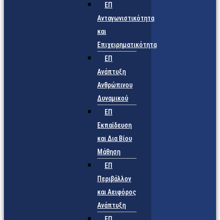
ΕΠ
Ανταγωνιστικότητα
και
Επιχειρηματικότητα
ΕΠ
Ανάπτυξη
Ανθρώπινου
Δυναμικού
ΕΠ
Εκπαίδευση
και Δια Βίου
Μάθηση
ΕΠ
Περιβάλλον
και Αειφόρος
Ανάπτυξη
ΕΠ