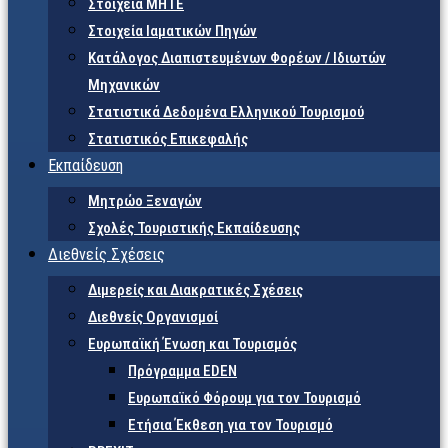
Στοιχεία ΜΗΤΕ
Στοιχεία Ιαματικών Πηγών
Κατάλογος Διαπιστευμένων Φορέων / Ιδιωτών
Μηχανικών
Στατιστικά Δεδομένα Ελληνικού Τουρισμού
Στατιστικός Επικεφαλής
Εκπαίδευση
Μητρώο Ξεναγών
Σχολές Τουριστικής Εκπαίδευσης
Διεθνείς Σχέσεις
Διμερείς και Διακρατικές Σχέσεις
Διεθνείς Οργανισμοί
Ευρωπαϊκή Ένωση και Τουρισμός
Πρόγραμμα EDEN
Ευρωπαϊκό Φόρουμ για τον Τουρισμό
Ετήσια Έκθεση για τον Τουρισμό