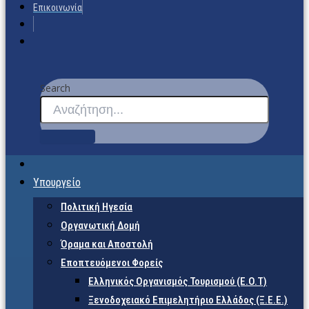
Επικοινωνία
Search
Υπουργείο
Πολιτική Ηγεσία
Οργανωτική Δομή
Όραμα και Αποστολή
Εποπτευόμενοι Φορείς
Eλληνικός Οργανισμός Τουρισμού (Ε.Ο.Τ)
Ξενοδοχειακό Επιμελητήριο Ελλάδος (Ξ.Ε.Ε.)