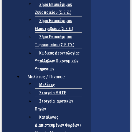
Σήμα Επισκέψιμου
Ζυθοποιείου (Σ.Ε.Ζ.)
Σήμα Επισκέψιμου
Ελαιοτριβείου (Σ.Ε.Ε.)
Σήμα Επισκέψιμου
Τυροκομείου (Σ.Ε.TY.)
Κώδικας Δεοντολογίας
Υπαλλήλων Οικονομικών
Υπηρεσιών
Μελέτες / Πίνακες
Μελέτες
Στοιχεία ΜΗΤΕ
Στοιχεία Ιαματικών
Πηγών
Κατάλογος
Διαπιστευμένων Φορέων /