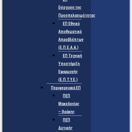
Ενίσχυση της
Προσπελασιμότητας
ΕΠ Εθνικό
Αποθεματικό
Απροβλέπτων
(Ε.Π.Ε.Α.Α.)
ΕΠ Τεχνική
Υποστήριξη
Εφαρμογής
(Ε.Π.Τ.Υ.Ε.)
Περιφερειακά ΕΠ
ΠΕΠ
Μακεδονίας
– Θράκης
ΠΕΠ
Δυτικής