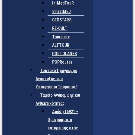
In-MedTouR
SmartMED
GEOSTARS
RE-CULT
Tourism-e
ALTTOUR
PORTOLANES
POPRoutes
Τομεακό Πρόγραμμα
Ανάπτυξης του
Υπουργείου Τουρισμού
Ταμείο Ανάκαμψης και
Ανθεκτικότητας
Δράση 16921 –
Προγράμματα
κατάρτισης στον