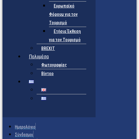
Ευρωπαϊκό
Φόρουμ για τον
Τουρισμό
Ετήσια Έκθεση
για τον Τουρισμό
BREXIT
Πολυμέσα
Φωτογραφίες
Βίντεο
Ημερολόγιο
Σύνδεσμοι