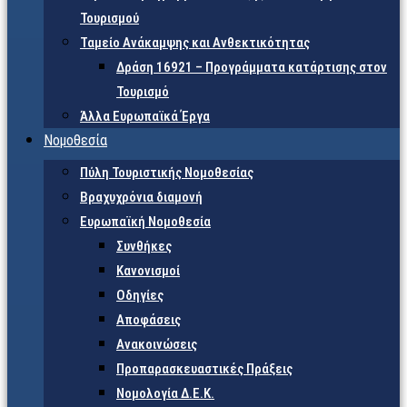
Τουρισμού
Ταμείο Ανάκαμψης και Ανθεκτικότητας
Δράση 16921 – Προγράμματα κατάρτισης στον
Τουρισμό
Άλλα Ευρωπαϊκά Έργα
Νομοθεσία
Πύλη Τουριστικής Νομοθεσίας
Βραχυχρόνια διαμονή
Ευρωπαϊκή Νομοθεσία
Συνθήκες
Κανονισμοί
Οδηγίες
Αποφάσεις
Ανακοινώσεις
Προπαρασκευαστικές Πράξεις
Νομολογία Δ.Ε.Κ.