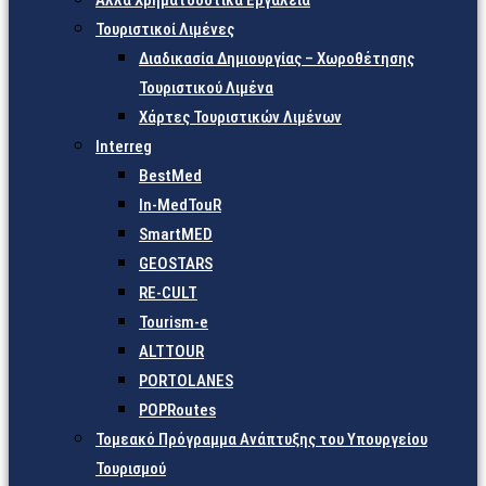
Άλλα Χρηματοδοτικά Εργαλεία
Τουριστικοί Λιμένες
Διαδικασία Δημιουργίας – Χωροθέτησης
Τουριστικού Λιμένα
Χάρτες Τουριστικών Λιμένων
Interreg
BestMed
In-MedTouR
SmartMED
GEOSTARS
RE-CULT
Tourism-e
ALTTOUR
PORTOLANES
POPRoutes
Τομεακό Πρόγραμμα Ανάπτυξης του Υπουργείου
Τουρισμού