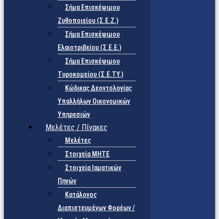
Σήμα Επισκέψιμου
Ζυθοποιείου (Σ.Ε.Ζ.)
Σήμα Επισκέψιμου
Ελαιοτριβείου (Σ.Ε.Ε.)
Σήμα Επισκέψιμου
Τυροκομείου (Σ.Ε.TY.)
Κώδικας Δεοντολογίας
Υπαλλήλων Οικονομικών
Υπηρεσιών
Μελέτες / Πίνακες
Μελέτες
Στοιχεία ΜΗΤΕ
Στοιχεία Ιαματικών
Πηγών
Κατάλογος
Διαπιστευμένων Φορέων /