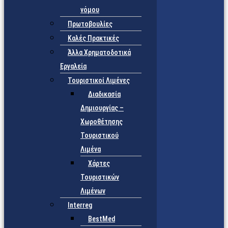
νόμου
Πρωτοβουλίες
Καλές Πρακτικές
Άλλα Χρηματοδοτικά
Εργαλεία
Τουριστικοί Λιμένες
Διαδικασία
Δημιουργίας –
Χωροθέτησης
Τουριστικού
Λιμένα
Χάρτες
Τουριστικών
Λιμένων
Interreg
BestMed