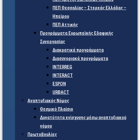
ΠΕΠ Θεσσαλίας – Στερεάς Ελλάδας –
Ηπείρου
ΠΕΠ Αττικής
Προγράμματα Ευρωπαϊκής Εδαφικής
Συνεργασίας
Διακρατικά προγράμματα
Διασυνοριακά προγράμματα
INTERREG
INTERACT
ESPON
URBACT
Αναπτυξιακός Νόμος
Θεσμικό Πλαίσιο
Δυνατότητα ενίσχυσης μέσω αναπτυξιακού
νόμου
Πρωτοβουλίες