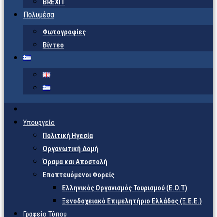
BREXIT
Πολυμέσα
Φωτογραφίες
Βίντεο
Υπουργείο
Πολιτική Ηγεσία
Οργανωτική Δομή
Όραμα και Αποστολή
Εποπτευόμενοι Φορείς
Eλληνικός Οργανισμός Τουρισμού (Ε.Ο.Τ)
Ξενοδοχειακό Επιμελητήριο Ελλάδος (Ξ.Ε.Ε.)
Γραφείο Τύπου