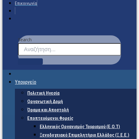
Επικοινωνία
Search
Υπουργείο
Πολιτική Ηγεσία
Οργανωτική Δομή
Όραμα και Αποστολή
Εποπτευόμενοι Φορείς
Eλληνικός Οργανισμός Τουρισμού (Ε.Ο.Τ)
Ξενοδοχειακό Επιμελητήριο Ελλάδος (Ξ.Ε.Ε.)