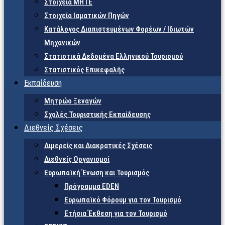
Στοιχεία ΜΗΤΕ
Στοιχεία Ιαματικών Πηγών
Κατάλογος Διαπιστευμένων Φορέων / Ιδιωτών
Μηχανικών
Στατιστικά Δεδομένα Ελληνικού Τουρισμού
Στατιστικός Επικεφαλής
Εκπαίδευση
Μητρώο Ξεναγών
Σχολές Τουριστικής Εκπαίδευσης
Διεθνείς Σχέσεις
Διμερείς και Διακρατικές Σχέσεις
Διεθνείς Οργανισμοί
Ευρωπαϊκή Ένωση και Τουρισμός
Πρόγραμμα EDEN
Ευρωπαϊκό Φόρουμ για τον Τουρισμό
Ετήσια Έκθεση για τον Τουρισμό