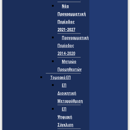
Νέα
Προγραμματική
Περίοδος
2021-2027
Προγραμματική
Περίοδος
2014-2020
Μητρώο
Προμηθευτών
Τομεακά ΕΠ
ΕΠ
Διοικητική
Μεταρρύθμιση
ΕΠ
Ψηφιακή
Σύγκλιση