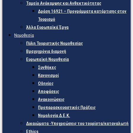
Ταμείο Ανάκαμψης και Ανθεκτικότητας
Δράση 16921 – Προγράμματα κατάρτισης στον
Τουρισμό
Άλλα Ευρωπαϊκά Έργα
Νομοθεσία
Πύλη Τουριστικής Νομοθεσίας
Βραχυχρόνια διαμονή
Ευρωπαϊκή Νομοθεσία
Συνθήκες
Κανονισμοί
Οδηγίες
Αποφάσεις
Ανακοινώσεις
Προπαρασκευαστικές Πράξεις
Νομολογία Δ.Ε.Κ.
Δικαιώματα -Υποχρεώσεις του τουρίστα/καταναλωτή
Ethics