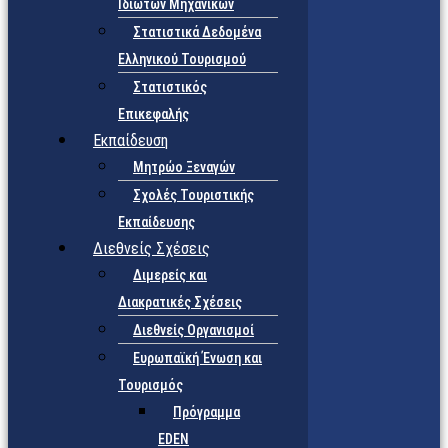
Ιδιωτών Μηχανικών
Στατιστικά Δεδομένα
Ελληνικού Τουρισμού
Στατιστικός
Επικεφαλής
Εκπαίδευση
Μητρώο Ξεναγών
Σχολές Τουριστικής
Εκπαίδευσης
Διεθνείς Σχέσεις
Διμερείς και
Διακρατικές Σχέσεις
Διεθνείς Οργανισμοί
Ευρωπαϊκή Ένωση και
Τουρισμός
Πρόγραμμα
EDEN