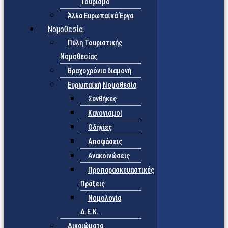
Τουρισμό
Άλλα Ευρωπαϊκά Έργα
Νομοθεσία
Πύλη Τουριστικής
Νομοθεσίας
Βραχυχρόνια διαμονή
Ευρωπαϊκή Νομοθεσία
Συνθήκες
Κανονισμοί
Οδηγίες
Αποφάσεις
Ανακοινώσεις
Προπαρασκευαστικές
Πράξεις
Νομολογία
Δ.Ε.Κ.
Δικαιώματα