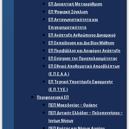
ΕΠ Διοικητική Μεταρρύθμιση
ΕΠ Ψηφιακή Σύγκλιση
ΕΠ Ανταγωνιστικότητα και
Επιχειρηματικότητα
ΕΠ Ανάπτυξη Ανθρώπινου Δυναμικού
ΕΠ Εκπαίδευση και Δια Βίου Μάθηση
ΕΠ Περιβάλλον και Αειφόρος Ανάπτυξη
ΕΠ Ενίσχυση της Προσπελασιμότητας
ΕΠ Εθνικό Αποθεματικό Απροβλέπτων
(Ε.Π.Ε.Α.Α.)
ΕΠ Τεχνική Υποστήριξη Εφαρμογής
(Ε.Π.Τ.Υ.Ε.)
Περιφερειακά ΕΠ
ΠΕΠ Μακεδονίας – Θράκης
ΠΕΠ Δυτικής Ελλάδας – Πελοποννήσου –
Ιονίων Νήσων
ΠΕΠ Κρήτης και Νήσων Αιγαίου