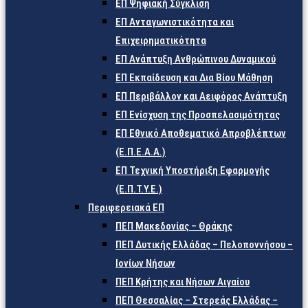
ΕΠ Ψηφιακή Σύγκλιση
ΕΠ Ανταγωνιστικότητα και
Επιχειρηματικότητα
ΕΠ Ανάπτυξη Ανθρώπινου Δυναμικού
ΕΠ Εκπαίδευση και Δια Βίου Μάθηση
ΕΠ Περιβάλλον και Αειφόρος Ανάπτυξη
ΕΠ Ενίσχυση της Προσπελασιμότητας
ΕΠ Εθνικό Αποθεματικό Απροβλέπτων
(Ε.Π.Ε.Α.Α.)
ΕΠ Τεχνική Υποστήριξη Εφαρμογής
(Ε.Π.Τ.Υ.Ε.)
Περιφερειακά ΕΠ
ΠΕΠ Μακεδονίας – Θράκης
ΠΕΠ Δυτικής Ελλάδας – Πελοποννήσου –
Ιονίων Νήσων
ΠΕΠ Κρήτης και Νήσων Αιγαίου
ΠΕΠ Θεσσαλίας – Στερεάς Ελλάδας –