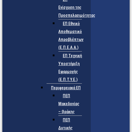
Ενίσχυση της
Προσπελασιμότητας
ΕΠ Εθνικό
Αποθεματικό
Απροβλέπτων
(Ε.Π.Ε.Α.Α.)
ΕΠ Τεχνική
Υποστήριξη
Εφαρμογής
(Ε.Π.Τ.Υ.Ε.)
Περιφερειακά ΕΠ
ΠΕΠ
Μακεδονίας
– Θράκης
ΠΕΠ
Δυτικής