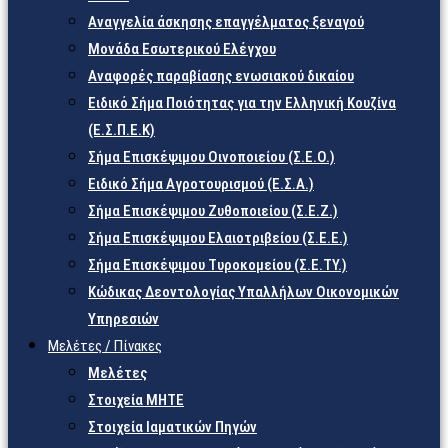
Αναγγελία άσκησης επαγγέλματος ξεναγού
Μονάδα Εσωτερικού Ελέγχου
Αναφορές παραβίασης ενωσιακού δικαίου
Ειδικό Σήμα Ποιότητας για την Ελληνική Κουζίνα
(Ε.Σ.Π.Ε.Κ)
Σήμα Επισκέψιμου Οινοποιείου (Σ.Ε.Ο.)
Ειδικό Σήμα Αγροτουρισμού (Ε.Σ.Α.)
Σήμα Επισκέψιμου Ζυθοποιείου (Σ.Ε.Ζ.)
Σήμα Επισκέψιμου Ελαιοτριβείου (Σ.Ε.Ε.)
Σήμα Επισκέψιμου Τυροκομείου (Σ.Ε.TY.)
Κώδικας Δεοντολογίας Υπαλλήλων Οικονομικών
Υπηρεσιών
Μελέτες / Πίνακες
Μελέτες
Στοιχεία ΜΗΤΕ
Στοιχεία Ιαματικών Πηγών