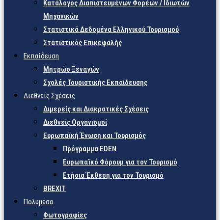
Κατάλογος Διαπιστευμένων Φορέων / Ιδιωτών
Μηχανικών
Στατιστικά Δεδομένα Ελληνικού Τουρισμού
Στατιστικός Επικεφαλής
Εκπαίδευση
Μητρώο Ξεναγών
Σχολές Τουριστικής Εκπαίδευσης
Διεθνείς Σχέσεις
Διμερείς και Διακρατικές Σχέσεις
Διεθνείς Οργανισμοί
Ευρωπαϊκή Ένωση και Τουρισμός
Πρόγραμμα EDEN
Ευρωπαϊκό Φόρουμ για τον Τουρισμό
Ετήσια Έκθεση για τον Τουρισμό
BREXIT
Πολυμέσα
Φωτογραφίες