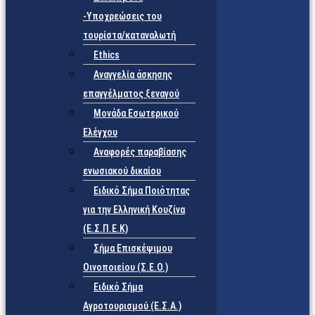
-Υποχρεώσεις του
τουρίστα/καταναλωτή
Ethics
Αναγγελία άσκησης
επαγγέλματος ξεναγού
Μονάδα Εσωτερικού
Ελέγχου
Αναφορές παραβίασης
ενωσιακού δικαίου
Ειδικό Σήμα Ποιότητας
για την Ελληνική Κουζίνα
(Ε.Σ.Π.Ε.Κ)
Σήμα Επισκέψιμου
Οινοποιείου (Σ.Ε.Ο.)
Ειδικό Σήμα
Αγροτουρισμού (Ε.Σ.Α.)