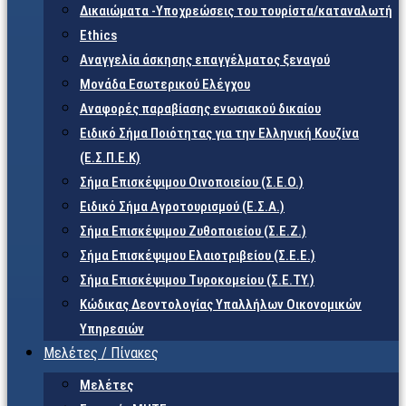
Δικαιώματα -Υποχρεώσεις του τουρίστα/καταναλωτή
Ethics
Αναγγελία άσκησης επαγγέλματος ξεναγού
Μονάδα Εσωτερικού Ελέγχου
Αναφορές παραβίασης ενωσιακού δικαίου
Ειδικό Σήμα Ποιότητας για την Ελληνική Κουζίνα
(Ε.Σ.Π.Ε.Κ)
Σήμα Επισκέψιμου Οινοποιείου (Σ.Ε.Ο.)
Ειδικό Σήμα Αγροτουρισμού (Ε.Σ.Α.)
Σήμα Επισκέψιμου Ζυθοποιείου (Σ.Ε.Ζ.)
Σήμα Επισκέψιμου Ελαιοτριβείου (Σ.Ε.Ε.)
Σήμα Επισκέψιμου Τυροκομείου (Σ.Ε.TY.)
Κώδικας Δεοντολογίας Υπαλλήλων Οικονομικών
Υπηρεσιών
Μελέτες / Πίνακες
Μελέτες