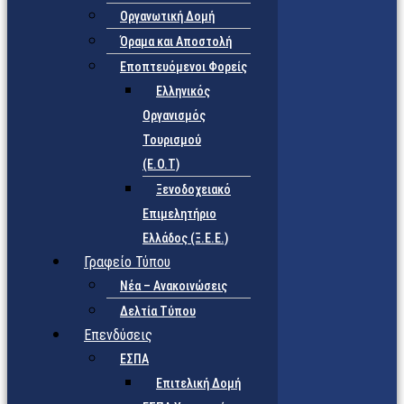
Οργανωτική Δομή
Όραμα και Αποστολή
Εποπτευόμενοι Φορείς
Eλληνικός
Οργανισμός
Τουρισμού
(Ε.Ο.Τ)
Ξενοδοχειακό
Επιμελητήριο
Ελλάδος (Ξ.Ε.Ε.)
Γραφείο Τύπου
Νέα – Ανακοινώσεις
Δελτία Τύπου
Επενδύσεις
ΕΣΠΑ
Επιτελική Δομή