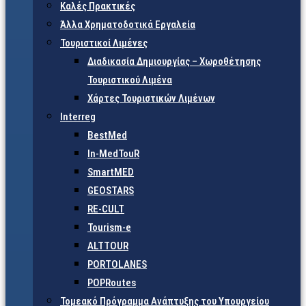
Καλές Πρακτικές
Άλλα Χρηματοδοτικά Εργαλεία
Τουριστικοί Λιμένες
Διαδικασία Δημιουργίας – Χωροθέτησης
Τουριστικού Λιμένα
Χάρτες Τουριστικών Λιμένων
Interreg
BestMed
In-MedTouR
SmartMED
GEOSTARS
RE-CULT
Tourism-e
ALTTOUR
PORTOLANES
POPRoutes
Τομεακό Πρόγραμμα Ανάπτυξης του Υπουργείου