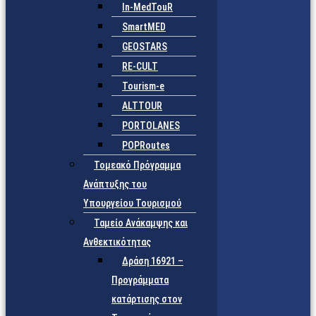
In-MedTouR
SmartMED
GEOSTARS
RE-CULT
Tourism-e
ALTTOUR
PORTOLANES
POPRoutes
Τομεακό Πρόγραμμα
Ανάπτυξης του
Υπουργείου Τουρισμού
Ταμείο Ανάκαμψης και
Ανθεκτικότητας
Δράση 16921 –
Προγράμματα
κατάρτισης στον