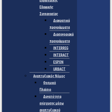
Ευρωπαϊκής
Εδαφικής
Συνεργασίας
Διακρατικά
προγράμματα
Διασυνοριακά
προγράμματα
INTERREG
INTERACT
ESPON
URBACT
Αναπτυξιακός Νόμος
Θεσμικό
Πλαίσιο
Δυνατότητα
ενίσχυσης μέσω
αναπτυξιακού