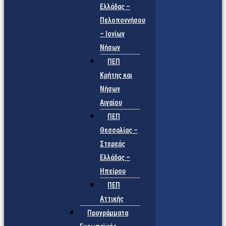
Ελλάδας –
Πελοποννήσου
– Ιονίων
Νήσων
ΠΕΠ
Κρήτης και
Νήσων
Αιγαίου
ΠΕΠ
Θεσσαλίας –
Στερεάς
Ελλάδας –
Ηπείρου
ΠΕΠ
Αττικής
Προγράμματα