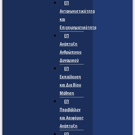
ΕΠ
Ανταγωνιστικότητα
και
Επιχειρηματικότητα
ΕΠ
Ανάπτυξη
Ανθρώπινου
Δυναμικού
ΕΠ
Εκπαίδευση
και Δια Βίου
Μάθηση
ΕΠ
Περιβάλλον
και Αειφόρος
Ανάπτυξη
ΕΠ