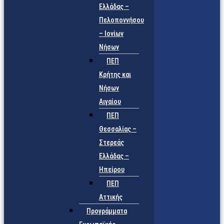
Ελλάδας –
Πελοποννήσου
– Ιονίων
Νήσων
ΠΕΠ
Κρήτης και
Νήσων
Αιγαίου
ΠΕΠ
Θεσσαλίας –
Στερεάς
Ελλάδας –
Ηπείρου
ΠΕΠ
Αττικής
Προγράμματα