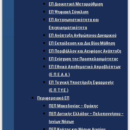
ΕΠ Διοικητική Μεταρρύθμιση
ΕΠ Ψηφιακή Σύγκλιση
ΕΠ Ανταγωνιστικότητα και
Επιχειρηματικότητα
ΕΠ Ανάπτυξη Ανθρώπινου Δυναμικού
ΕΠ Εκπαίδευση και Δια Βίου Μάθηση
ΕΠ Περιβάλλον και Αειφόρος Ανάπτυξη
ΕΠ Ενίσχυση της Προσπελασιμότητας
ΕΠ Εθνικό Αποθεματικό Απροβλέπτων
(Ε.Π.Ε.Α.Α.)
ΕΠ Τεχνική Υποστήριξη Εφαρμογής
(Ε.Π.Τ.Υ.Ε.)
Περιφερειακά ΕΠ
ΠΕΠ Μακεδονίας – Θράκης
ΠΕΠ Δυτικής Ελλάδας – Πελοποννήσου –
Ιονίων Νήσων
ΠΕΠ Κρήτης και Νήσων Αιγαίου