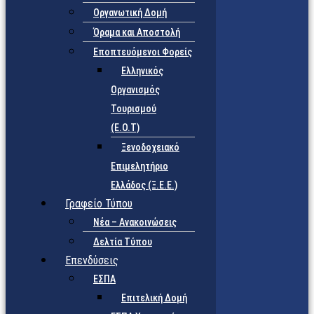
Οργανωτική Δομή
Όραμα και Αποστολή
Εποπτευόμενοι Φορείς
Eλληνικός
Οργανισμός
Τουρισμού
(Ε.Ο.Τ)
Ξενοδοχειακό
Επιμελητήριο
Ελλάδος (Ξ.Ε.Ε.)
Γραφείο Τύπου
Νέα – Ανακοινώσεις
Δελτία Τύπου
Επενδύσεις
ΕΣΠΑ
Επιτελική Δομή