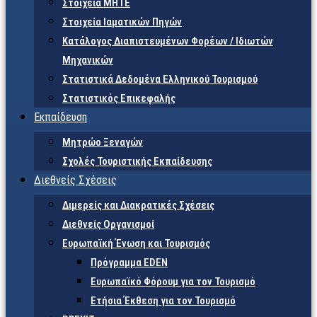
Στοιχεία ΜΗΤΕ
Στοιχεία Ιαματικών Πηγών
Κατάλογος Διαπιστευμένων Φορέων / Ιδιωτών
Μηχανικών
Στατιστικά Δεδομένα Ελληνικού Τουρισμού
Στατιστικός Επικεφαλής
Εκπαίδευση
Μητρώο Ξεναγών
Σχολές Τουριστικής Εκπαίδευσης
Διεθνείς Σχέσεις
Διμερείς και Διακρατικές Σχέσεις
Διεθνείς Οργανισμοί
Ευρωπαϊκή Ένωση και Τουρισμός
Πρόγραμμα EDEN
Ευρωπαϊκό Φόρουμ για τον Τουρισμό
Ετήσια Έκθεση για τον Τουρισμό