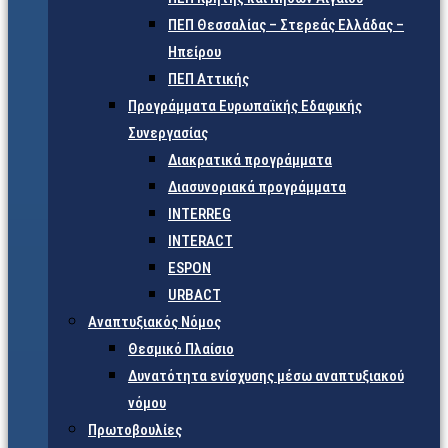
ΠΕΠ Θεσσαλίας – Στερεάς Ελλάδας –
Ηπείρου
ΠΕΠ Αττικής
Προγράμματα Ευρωπαϊκής Εδαφικής
Συνεργασίας
Διακρατικά προγράμματα
Διασυνοριακά προγράμματα
INTERREG
INTERACT
ESPON
URBACT
Αναπτυξιακός Νόμος
Θεσμικό Πλαίσιο
Δυνατότητα ενίσχυσης μέσω αναπτυξιακού
νόμου
Πρωτοβουλίες