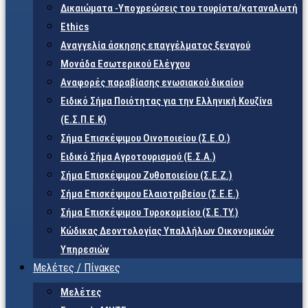
Δικαιώματα -Υποχρεώσεις του τουρίστα/καταναλωτή
Ethics
Αναγγελία άσκησης επαγγέλματος ξεναγού
Μονάδα Εσωτερικού Ελέγχου
Αναφορές παραβίασης ενωσιακού δικαίου
Ειδικό Σήμα Ποιότητας για την Ελληνική Κουζίνα
(Ε.Σ.Π.Ε.Κ)
Σήμα Επισκέψιμου Οινοποιείου (Σ.Ε.Ο.)
Ειδικό Σήμα Αγροτουρισμού (Ε.Σ.Α.)
Σήμα Επισκέψιμου Ζυθοποιείου (Σ.Ε.Ζ.)
Σήμα Επισκέψιμου Ελαιοτριβείου (Σ.Ε.Ε.)
Σήμα Επισκέψιμου Τυροκομείου (Σ.Ε.TY.)
Κώδικας Δεοντολογίας Υπαλλήλων Οικονομικών
Υπηρεσιών
Μελέτες / Πίνακες
Μελέτες