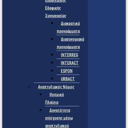
Ευρωπαϊκής
Εδαφικής
Συνεργασίας
Διακρατικά
προγράμματα
Διασυνοριακά
προγράμματα
INTERREG
INTERACT
ESPON
URBACT
Αναπτυξιακός Νόμος
Θεσμικό
Πλαίσιο
Δυνατότητα
ενίσχυσης μέσω
αναπτυξιακού