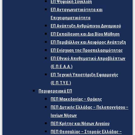
ΕΠ Ψηφιακή Σύγκλιση
ΕΠ Ανταγωνιστικότητα και
Επιχειρηματικότητα
ΕΠ Ανάπτυξη Ανθρώπινου Δυναμικού
ΕΠ Εκπαίδευση και Δια Βίου Μάθηση
ΕΠ Περιβάλλον και Αειφόρος Ανάπτυξη
ΕΠ Ενίσχυση της Προσπελασιμότητας
ΕΠ Εθνικό Αποθεματικό Απροβλέπτων
(Ε.Π.Ε.Α.Α.)
ΕΠ Τεχνική Υποστήριξη Εφαρμογής
(Ε.Π.Τ.Υ.Ε.)
Περιφερειακά ΕΠ
ΠΕΠ Μακεδονίας – Θράκης
ΠΕΠ Δυτικής Ελλάδας – Πελοποννήσου –
Ιονίων Νήσων
ΠΕΠ Κρήτης και Νήσων Αιγαίου
ΠΕΠ Θεσσαλίας – Στερεάς Ελλάδας –