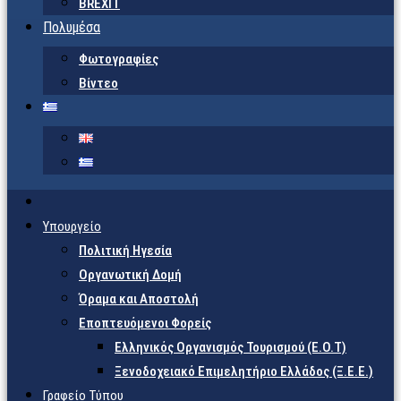
BREXIT
Πολυμέσα
Φωτογραφίες
Βίντεο
Υπουργείο
Πολιτική Ηγεσία
Οργανωτική Δομή
Όραμα και Αποστολή
Εποπτευόμενοι Φορείς
Eλληνικός Οργανισμός Τουρισμού (Ε.Ο.Τ)
Ξενοδοχειακό Επιμελητήριο Ελλάδος (Ξ.Ε.Ε.)
Γραφείο Τύπου