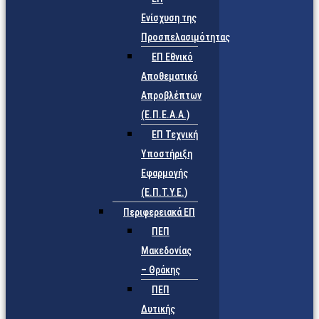
Ενίσχυση της
Προσπελασιμότητας
ΕΠ Εθνικό
Αποθεματικό
Απροβλέπτων
(Ε.Π.Ε.Α.Α.)
ΕΠ Τεχνική
Υποστήριξη
Εφαρμογής
(Ε.Π.Τ.Υ.Ε.)
Περιφερειακά ΕΠ
ΠΕΠ
Μακεδονίας
– Θράκης
ΠΕΠ
Δυτικής