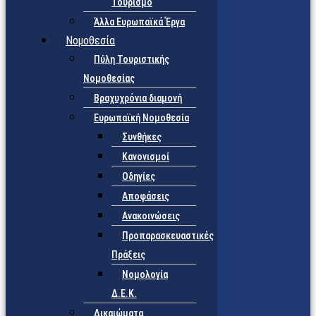
Τουρισμό
Άλλα Ευρωπαϊκά Έργα
Νομοθεσία
Πύλη Τουριστικής
Νομοθεσίας
Βραχυχρόνια διαμονή
Ευρωπαϊκή Νομοθεσία
Συνθήκες
Κανονισμοί
Οδηγίες
Αποφάσεις
Ανακοινώσεις
Προπαρασκευαστικές
Πράξεις
Νομολογία
Δ.Ε.Κ.
Δικαιώματα