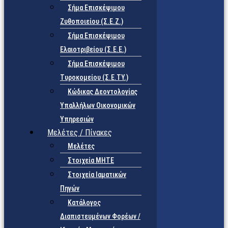
Σήμα Επισκέψιμου
Ζυθοποιείου (Σ.Ε.Ζ.)
Σήμα Επισκέψιμου
Ελαιοτριβείου (Σ.Ε.Ε.)
Σήμα Επισκέψιμου
Τυροκομείου (Σ.Ε.TY.)
Κώδικας Δεοντολογίας
Υπαλλήλων Οικονομικών
Υπηρεσιών
Μελέτες / Πίνακες
Μελέτες
Στοιχεία ΜΗΤΕ
Στοιχεία Ιαματικών
Πηγών
Κατάλογος
Διαπιστευμένων Φορέων /