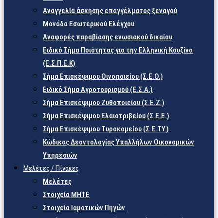
Αναγγελία άσκησης επαγγέλματος ξεναγού
Μονάδα Εσωτερικού Ελέγχου
Αναφορές παραβίασης ενωσιακού δικαίου
Ειδικό Σήμα Ποιότητας για την Ελληνική Κουζίνα
(Ε.Σ.Π.Ε.Κ)
Σήμα Επισκέψιμου Οινοποιείου (Σ.Ε.Ο.)
Ειδικό Σήμα Αγροτουρισμού (Ε.Σ.Α.)
Σήμα Επισκέψιμου Ζυθοποιείου (Σ.Ε.Ζ.)
Σήμα Επισκέψιμου Ελαιοτριβείου (Σ.Ε.Ε.)
Σήμα Επισκέψιμου Τυροκομείου (Σ.Ε.TY.)
Κώδικας Δεοντολογίας Υπαλλήλων Οικονομικών
Υπηρεσιών
Μελέτες / Πίνακες
Μελέτες
Στοιχεία ΜΗΤΕ
Στοιχεία Ιαματικών Πηγών