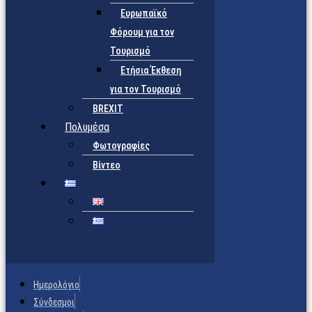
Ευρωπαϊκό
Φόρουμ για τον
Τουρισμό
Ετήσια Έκθεση
για τον Τουρισμό
BREXIT
Πολυμέσα
Φωτογραφίες
Βίντεο
Ημερολόγιο
Σύνδεσμοι