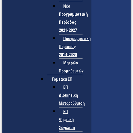
Νέα
Προγραμματική
Περίοδος
2021-2027
Προγραμματική
Περίοδος
2014-2020
Μητρώο
Προμηθευτών
Τομεακά ΕΠ
ΕΠ
Διοικητική
Μεταρρύθμιση
ΕΠ
Ψηφιακή
Σύγκλιση