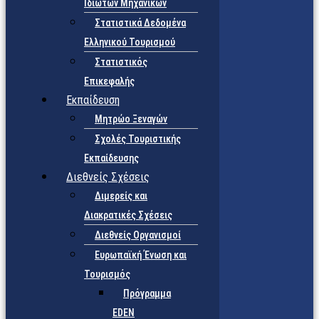
Ιδιωτών Μηχανικών
Στατιστικά Δεδομένα
Ελληνικού Τουρισμού
Στατιστικός
Επικεφαλής
Εκπαίδευση
Μητρώο Ξεναγών
Σχολές Τουριστικής
Εκπαίδευσης
Διεθνείς Σχέσεις
Διμερείς και
Διακρατικές Σχέσεις
Διεθνείς Οργανισμοί
Ευρωπαϊκή Ένωση και
Τουρισμός
Πρόγραμμα
EDEN