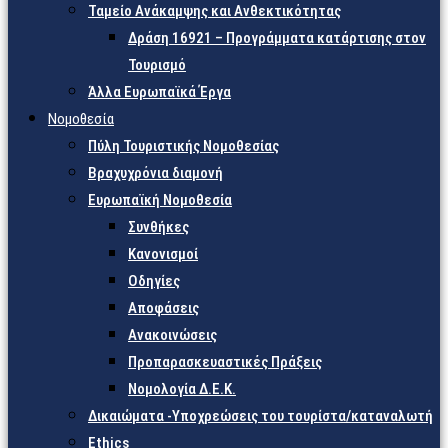
Ταμείο Ανάκαμψης και Ανθεκτικότητας
Δράση 16921 – Προγράμματα κατάρτισης στον
Τουρισμό
Άλλα Ευρωπαϊκά Έργα
Νομοθεσία
Πύλη Τουριστικής Νομοθεσίας
Βραχυχρόνια διαμονή
Ευρωπαϊκή Νομοθεσία
Συνθήκες
Κανονισμοί
Οδηγίες
Αποφάσεις
Ανακοινώσεις
Προπαρασκευαστικές Πράξεις
Νομολογία Δ.Ε.Κ.
Δικαιώματα -Υποχρεώσεις του τουρίστα/καταναλωτή
Ethics