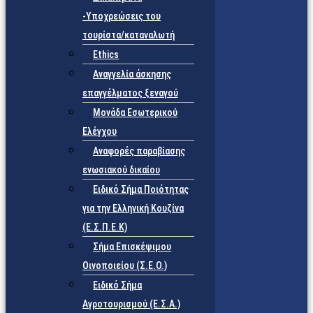
-Υποχρεώσεις του
τουρίστα/καταναλωτή
Ethics
Αναγγελία άσκησης
επαγγέλματος ξεναγού
Μονάδα Εσωτερικού
Ελέγχου
Αναφορές παραβίασης
ενωσιακού δικαίου
Ειδικό Σήμα Ποιότητας
για την Ελληνική Κουζίνα
(Ε.Σ.Π.Ε.Κ)
Σήμα Επισκέψιμου
Οινοποιείου (Σ.Ε.Ο.)
Ειδικό Σήμα
Αγροτουρισμού (Ε.Σ.Α.)