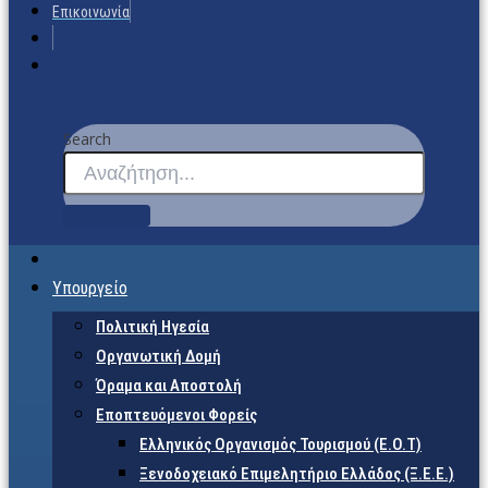
Επικοινωνία
Search
Υπουργείο
Πολιτική Ηγεσία
Οργανωτική Δομή
Όραμα και Αποστολή
Εποπτευόμενοι Φορείς
Eλληνικός Οργανισμός Τουρισμού (Ε.Ο.Τ)
Ξενοδοχειακό Επιμελητήριο Ελλάδος (Ξ.Ε.Ε.)