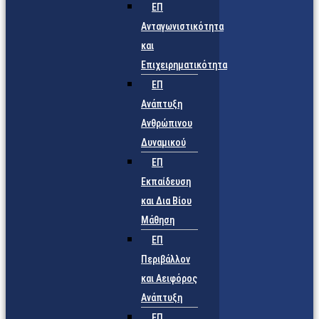
ΕΠ
Ανταγωνιστικότητα
και
Επιχειρηματικότητα
ΕΠ
Ανάπτυξη
Ανθρώπινου
Δυναμικού
ΕΠ
Εκπαίδευση
και Δια Βίου
Μάθηση
ΕΠ
Περιβάλλον
και Αειφόρος
Ανάπτυξη
ΕΠ