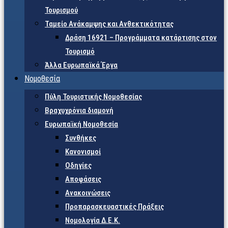
Τουρισμού
Ταμείο Ανάκαμψης και Ανθεκτικότητας
Δράση 16921 – Προγράμματα κατάρτισης στον
Τουρισμό
Άλλα Ευρωπαϊκά Έργα
Νομοθεσία
Πύλη Τουριστικής Νομοθεσίας
Βραχυχρόνια διαμονή
Ευρωπαϊκή Νομοθεσία
Συνθήκες
Κανονισμοί
Οδηγίες
Αποφάσεις
Ανακοινώσεις
Προπαρασκευαστικές Πράξεις
Νομολογία Δ.Ε.Κ.