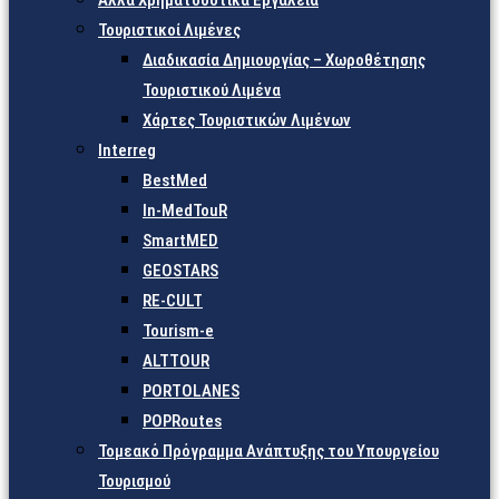
Άλλα Χρηματοδοτικά Εργαλεία
Τουριστικοί Λιμένες
Διαδικασία Δημιουργίας – Χωροθέτησης
Τουριστικού Λιμένα
Χάρτες Τουριστικών Λιμένων
Interreg
BestMed
In-MedTouR
SmartMED
GEOSTARS
RE-CULT
Tourism-e
ALTTOUR
PORTOLANES
POPRoutes
Τομεακό Πρόγραμμα Ανάπτυξης του Υπουργείου
Τουρισμού