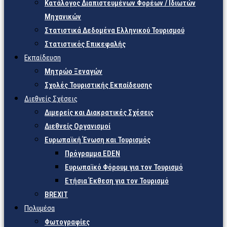
Κατάλογος Διαπιστευμένων Φορέων / Ιδιωτών
Μηχανικών
Στατιστικά Δεδομένα Ελληνικού Τουρισμού
Στατιστικός Επικεφαλής
Εκπαίδευση
Μητρώο Ξεναγών
Σχολές Τουριστικής Εκπαίδευσης
Διεθνείς Σχέσεις
Διμερείς και Διακρατικές Σχέσεις
Διεθνείς Οργανισμοί
Ευρωπαϊκή Ένωση και Τουρισμός
Πρόγραμμα EDEN
Ευρωπαϊκό Φόρουμ για τον Τουρισμό
Ετήσια Έκθεση για τον Τουρισμό
BREXIT
Πολυμέσα
Φωτογραφίες