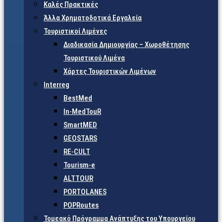
Καλές Πρακτικές
Άλλα Χρηματοδοτικά Εργαλεία
Τουριστικοί Λιμένες
Διαδικασία Δημιουργίας – Χωροθέτησης
Τουριστικού Λιμένα
Χάρτες Τουριστικών Λιμένων
Interreg
BestMed
In-MedTouR
SmartMED
GEOSTARS
RE-CULT
Tourism-e
ALTTOUR
PORTOLANES
POPRoutes
Τομεακό Πρόγραμμα Ανάπτυξης του Υπουργείου