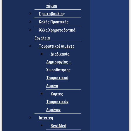
νόμου
Πρωτοβουλίες
Καλές Πρακτικές
Άλλα Χρηματοδοτικά
Εργαλεία
Τουριστικοί Λιμένες
Διαδικασία
Δημιουργίας –
Χωροθέτησης
Τουριστικού
Λιμένα
Χάρτες
Τουριστικών
Λιμένων
Interreg
BestMed