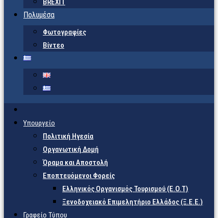
BREXIT
Πολυμέσα
Φωτογραφίες
Βίντεο
Υπουργείο
Πολιτική Ηγεσία
Οργανωτική Δομή
Όραμα και Αποστολή
Εποπτευόμενοι Φορείς
Eλληνικός Οργανισμός Τουρισμού (Ε.Ο.Τ)
Ξενοδοχειακό Επιμελητήριο Ελλάδος (Ξ.Ε.Ε.)
Γραφείο Τύπου