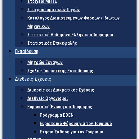
Στοιχεία ΜΗΤΕ
Στοιχεία Ιαματικών Πηγών
Κατάλογος Διαπιστευμένων Φορέων / Ιδιωτών
Μηχανικών
Στατιστικά Δεδομένα Ελληνικού Τουρισμού
Στατιστικός Επικεφαλής
Εκπαίδευση
Μητρώο Ξεναγών
Σχολές Τουριστικής Εκπαίδευσης
Διεθνείς Σχέσεις
Διμερείς και Διακρατικές Σχέσεις
Διεθνείς Οργανισμοί
Ευρωπαϊκή Ένωση και Τουρισμός
Πρόγραμμα EDEN
Ευρωπαϊκό Φόρουμ για τον Τουρισμό
Ετήσια Έκθεση για τον Τουρισμό