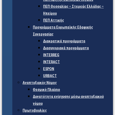
ΠΕΠ Θεσσαλίας – Στερεάς Ελλάδας –
Ηπείρου
ΠΕΠ Αττικής
Προγράμματα Ευρωπαϊκής Εδαφικής
Συνεργασίας
Διακρατικά προγράμματα
Διασυνοριακά προγράμματα
INTERREG
INTERACT
ESPON
URBACT
Αναπτυξιακός Νόμος
Θεσμικό Πλαίσιο
Δυνατότητα ενίσχυσης μέσω αναπτυξιακού
νόμου
Πρωτοβουλίες