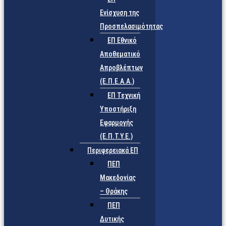
Ενίσχυση της
Προσπελασιμότητας
ΕΠ Εθνικό
Αποθεματικό
Απροβλέπτων
(Ε.Π.Ε.Α.Α.)
ΕΠ Τεχνική
Υποστήριξη
Εφαρμογής
(Ε.Π.Τ.Υ.Ε.)
Περιφερειακά ΕΠ
ΠΕΠ
Μακεδονίας
– Θράκης
ΠΕΠ
Δυτικής