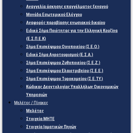
Αναγγελία άσκησης επαγγέλματος ξεναγού
Μονάδα Εσωτερικού Ελέγχου
Αναφορές παραβίασης ενωσιακού δικαίου
Ειδικό Σήμα Ποιότητας για την Ελληνική Κουζίνα
(Ε.Σ.Π.Ε.Κ)
Σήμα Επισκέψιμου Οινοποιείου (Σ.Ε.Ο.)
Ειδικό Σήμα Αγροτουρισμού (Ε.Σ.Α.)
Σήμα Επισκέψιμου Ζυθοποιείου (Σ.Ε.Ζ.)
Σήμα Επισκέψιμου Ελαιοτριβείου (Σ.Ε.Ε.)
Σήμα Επισκέψιμου Τυροκομείου (Σ.Ε.TY.)
Κώδικας Δεοντολογίας Υπαλλήλων Οικονομικών
Υπηρεσιών
Μελέτες / Πίνακες
Μελέτες
Στοιχεία ΜΗΤΕ
Στοιχεία Ιαματικών Πηγών