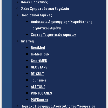
Καλές Πρακτικές
Άλλα Χρηματοδοτικά Εργαλεία
Τουριστικοί Λιμένες
Διαδικασία Δημιουργίας – Χωροθέτησης
Τουριστικού Λιμένα
Χάρτες Τουριστικών Λιμένων
Interreg
BestMed
In-MedTouR
SmartMED
GEOSTARS
RE-CULT
Tourism-e
ALTTOUR
PORTOLANES
POPRoutes
Τομεακό Πρόγραμμα Ανάπτυξης του Υπουργείου