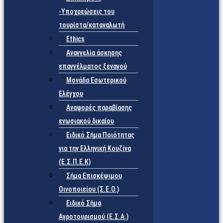
-Υποχρεώσεις του
τουρίστα/καταναλωτή
Ethics
Αναγγελία άσκησης
επαγγέλματος ξεναγού
Μονάδα Εσωτερικού
Ελέγχου
Αναφορές παραβίασης
ενωσιακού δικαίου
Ειδικό Σήμα Ποιότητας
για την Ελληνική Κουζίνα
(Ε.Σ.Π.Ε.Κ)
Σήμα Επισκέψιμου
Οινοποιείου (Σ.Ε.Ο.)
Ειδικό Σήμα
Αγροτουρισμού (Ε.Σ.Α.)