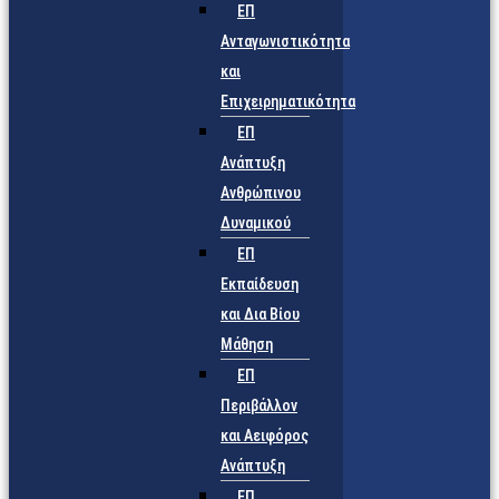
ΕΠ
Ανταγωνιστικότητα
και
Επιχειρηματικότητα
ΕΠ
Ανάπτυξη
Ανθρώπινου
Δυναμικού
ΕΠ
Εκπαίδευση
και Δια Βίου
Μάθηση
ΕΠ
Περιβάλλον
και Αειφόρος
Ανάπτυξη
ΕΠ