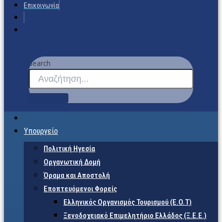
Επικοινωνία
Search
Υπουργείο
Πολιτική Ηγεσία
Οργανωτική Δομή
Όραμα και Αποστολή
Εποπτευόμενοι Φορείς
Eλληνικός Οργανισμός Τουρισμού (Ε.Ο.Τ)
Ξενοδοχειακό Επιμελητήριο Ελλάδος (Ξ.Ε.Ε.)