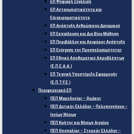
ΕΠ Ψηφιακή Σύγκλιση
ΕΠ Ανταγωνιστικότητα και
Επιχειρηματικότητα
ΕΠ Ανάπτυξη Ανθρώπινου Δυναμικού
ΕΠ Εκπαίδευση και Δια Βίου Μάθηση
ΕΠ Περιβάλλον και Αειφόρος Ανάπτυξη
ΕΠ Ενίσχυση της Προσπελασιμότητας
ΕΠ Εθνικό Αποθεματικό Απροβλέπτων
(Ε.Π.Ε.Α.Α.)
ΕΠ Τεχνική Υποστήριξη Εφαρμογής
(Ε.Π.Τ.Υ.Ε.)
Περιφερειακά ΕΠ
ΠΕΠ Μακεδονίας – Θράκης
ΠΕΠ Δυτικής Ελλάδας – Πελοποννήσου –
Ιονίων Νήσων
ΠΕΠ Κρήτης και Νήσων Αιγαίου
ΠΕΠ Θεσσαλίας – Στερεάς Ελλάδας –