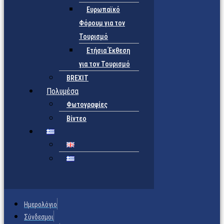
Ευρωπαϊκό
Φόρουμ για τον
Τουρισμό
Ετήσια Έκθεση
για τον Τουρισμό
BREXIT
Πολυμέσα
Φωτογραφίες
Βίντεο
Ημερολόγιο
Σύνδεσμοι