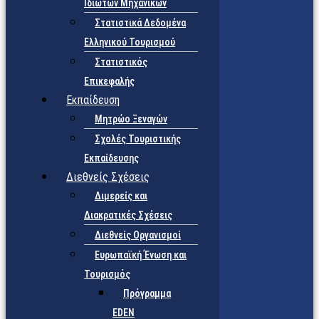
Ιδιωτών Μηχανικών
Στατιστικά Δεδομένα
Ελληνικού Τουρισμού
Στατιστικός
Επικεφαλής
Εκπαίδευση
Μητρώο Ξεναγών
Σχολές Τουριστικής
Εκπαίδευσης
Διεθνείς Σχέσεις
Διμερείς και
Διακρατικές Σχέσεις
Διεθνείς Οργανισμοί
Ευρωπαϊκή Ένωση και
Τουρισμός
Πρόγραμμα
EDEN