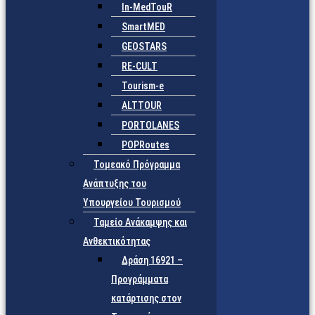
In-MedTouR
SmartMED
GEOSTARS
RE-CULT
Tourism-e
ALTTOUR
PORTOLANES
POPRoutes
Τομεακό Πρόγραμμα
Ανάπτυξης του
Υπουργείου Τουρισμού
Ταμείο Ανάκαμψης και
Ανθεκτικότητας
Δράση 16921 –
Προγράμματα
κατάρτισης στον