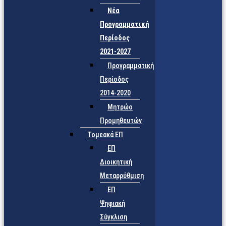
Νέα
Προγραμματική
Περίοδος
2021-2027
Προγραμματική
Περίοδος
2014-2020
Μητρώο
Προμηθευτών
Τομεακά ΕΠ
ΕΠ
Διοικητική
Μεταρρύθμιση
ΕΠ
Ψηφιακή
Σύγκλιση