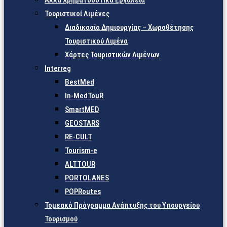
Άλλα Χρηματοδοτικά Εργαλεία
Τουριστικοί Λιμένες
Διαδικασία Δημιουργίας – Χωροθέτησης
Τουριστικού Λιμένα
Χάρτες Τουριστικών Λιμένων
Interreg
BestMed
In-MedTouR
SmartMED
GEOSTARS
RE-CULT
Tourism-e
ALTTOUR
PORTOLANES
POPRoutes
Τομεακό Πρόγραμμα Ανάπτυξης του Υπουργείου
Τουρισμού