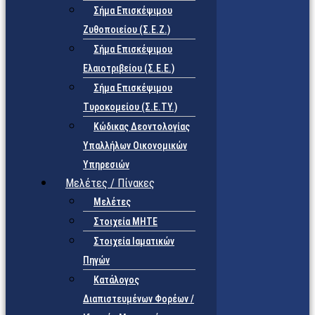
Σήμα Επισκέψιμου
Ζυθοποιείου (Σ.Ε.Ζ.)
Σήμα Επισκέψιμου
Ελαιοτριβείου (Σ.Ε.Ε.)
Σήμα Επισκέψιμου
Τυροκομείου (Σ.Ε.TY.)
Κώδικας Δεοντολογίας
Υπαλλήλων Οικονομικών
Υπηρεσιών
Μελέτες / Πίνακες
Μελέτες
Στοιχεία ΜΗΤΕ
Στοιχεία Ιαματικών
Πηγών
Κατάλογος
Διαπιστευμένων Φορέων /