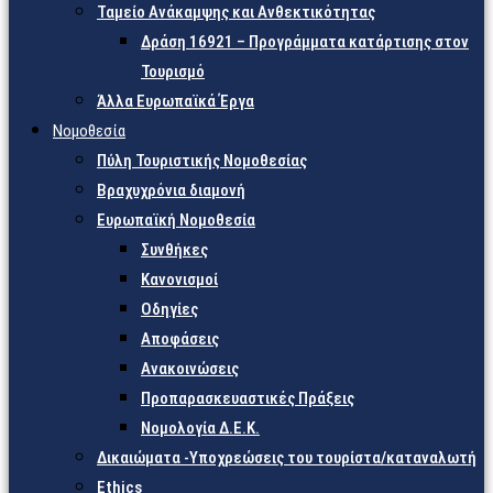
Ταμείο Ανάκαμψης και Ανθεκτικότητας
Δράση 16921 – Προγράμματα κατάρτισης στον
Τουρισμό
Άλλα Ευρωπαϊκά Έργα
Νομοθεσία
Πύλη Τουριστικής Νομοθεσίας
Βραχυχρόνια διαμονή
Ευρωπαϊκή Νομοθεσία
Συνθήκες
Κανονισμοί
Οδηγίες
Αποφάσεις
Ανακοινώσεις
Προπαρασκευαστικές Πράξεις
Νομολογία Δ.Ε.Κ.
Δικαιώματα -Υποχρεώσεις του τουρίστα/καταναλωτή
Ethics