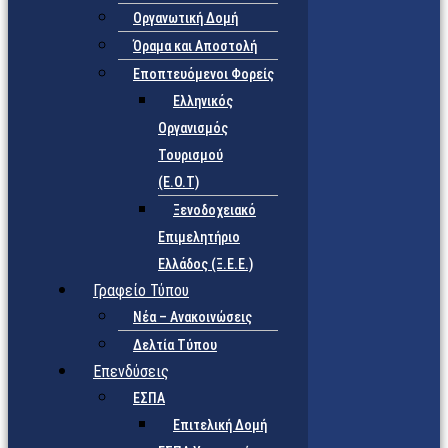
Οργανωτική Δομή
Όραμα και Αποστολή
Εποπτευόμενοι Φορείς
Eλληνικός
Οργανισμός
Τουρισμού
(Ε.Ο.Τ)
Ξενοδοχειακό
Επιμελητήριο
Ελλάδος (Ξ.Ε.Ε.)
Γραφείο Τύπου
Νέα – Ανακοινώσεις
Δελτία Τύπου
Επενδύσεις
ΕΣΠΑ
Επιτελική Δομή