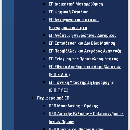
ΕΠ Διοικητική Μεταρρύθμιση
ΕΠ Ψηφιακή Σύγκλιση
ΕΠ Ανταγωνιστικότητα και
Επιχειρηματικότητα
ΕΠ Ανάπτυξη Ανθρώπινου Δυναμικού
ΕΠ Εκπαίδευση και Δια Βίου Μάθηση
ΕΠ Περιβάλλον και Αειφόρος Ανάπτυξη
ΕΠ Ενίσχυση της Προσπελασιμότητας
ΕΠ Εθνικό Αποθεματικό Απροβλέπτων
(Ε.Π.Ε.Α.Α.)
ΕΠ Τεχνική Υποστήριξη Εφαρμογής
(Ε.Π.Τ.Υ.Ε.)
Περιφερειακά ΕΠ
ΠΕΠ Μακεδονίας – Θράκης
ΠΕΠ Δυτικής Ελλάδας – Πελοποννήσου –
Ιονίων Νήσων
ΠΕΠ Κρήτης και Νήσων Αιγαίου