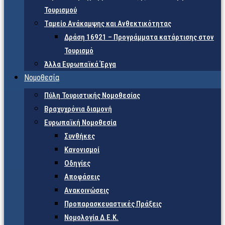
Τουρισμού
Ταμείο Ανάκαμψης και Ανθεκτικότητας
Δράση 16921 – Προγράμματα κατάρτισης στον
Τουρισμό
Άλλα Ευρωπαϊκά Έργα
Νομοθεσία
Πύλη Τουριστικής Νομοθεσίας
Βραχυχρόνια διαμονή
Ευρωπαϊκή Νομοθεσία
Συνθήκες
Κανονισμοί
Οδηγίες
Αποφάσεις
Ανακοινώσεις
Προπαρασκευαστικές Πράξεις
Νομολογία Δ.Ε.Κ.