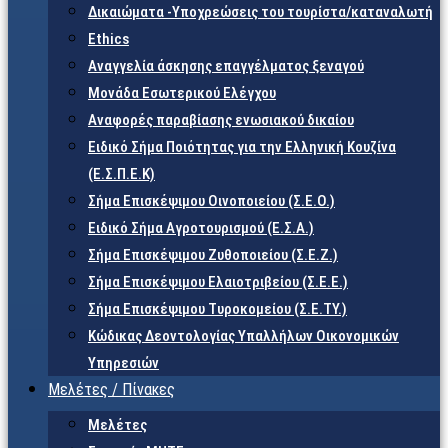
Δικαιώματα -Υποχρεώσεις του τουρίστα/καταναλωτή
Ethics
Αναγγελία άσκησης επαγγέλματος ξεναγού
Μονάδα Εσωτερικού Ελέγχου
Αναφορές παραβίασης ενωσιακού δικαίου
Ειδικό Σήμα Ποιότητας για την Ελληνική Κουζίνα
(Ε.Σ.Π.Ε.Κ)
Σήμα Επισκέψιμου Οινοποιείου (Σ.Ε.Ο.)
Ειδικό Σήμα Αγροτουρισμού (Ε.Σ.Α.)
Σήμα Επισκέψιμου Ζυθοποιείου (Σ.Ε.Ζ.)
Σήμα Επισκέψιμου Ελαιοτριβείου (Σ.Ε.Ε.)
Σήμα Επισκέψιμου Τυροκομείου (Σ.Ε.TY.)
Κώδικας Δεοντολογίας Υπαλλήλων Οικονομικών
Υπηρεσιών
Μελέτες / Πίνακες
Μελέτες