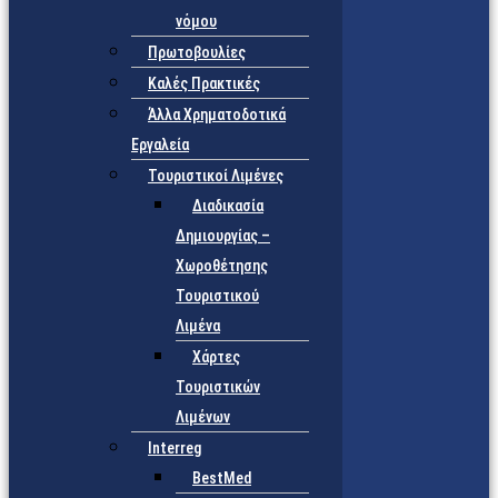
νόμου
Πρωτοβουλίες
Καλές Πρακτικές
Άλλα Χρηματοδοτικά
Εργαλεία
Τουριστικοί Λιμένες
Διαδικασία
Δημιουργίας –
Χωροθέτησης
Τουριστικού
Λιμένα
Χάρτες
Τουριστικών
Λιμένων
Interreg
BestMed