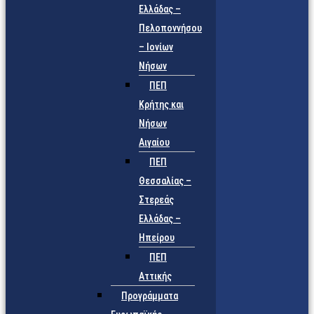
Ελλάδας –
Πελοποννήσου
– Ιονίων
Νήσων
ΠΕΠ
Κρήτης και
Νήσων
Αιγαίου
ΠΕΠ
Θεσσαλίας –
Στερεάς
Ελλάδας –
Ηπείρου
ΠΕΠ
Αττικής
Προγράμματα