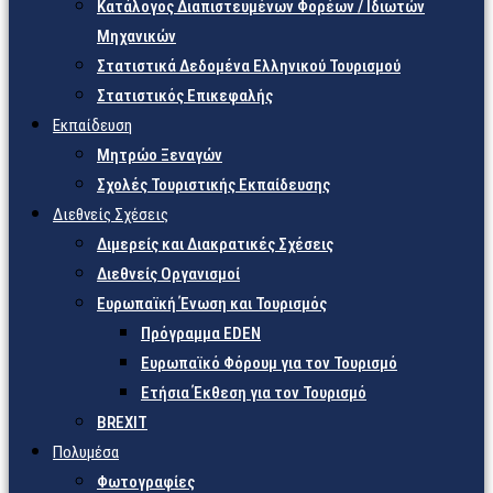
Κατάλογος Διαπιστευμένων Φορέων / Ιδιωτών
Μηχανικών
Στατιστικά Δεδομένα Ελληνικού Τουρισμού
Στατιστικός Επικεφαλής
Εκπαίδευση
Μητρώο Ξεναγών
Σχολές Τουριστικής Εκπαίδευσης
Διεθνείς Σχέσεις
Διμερείς και Διακρατικές Σχέσεις
Διεθνείς Οργανισμοί
Ευρωπαϊκή Ένωση και Τουρισμός
Πρόγραμμα EDEN
Ευρωπαϊκό Φόρουμ για τον Τουρισμό
Ετήσια Έκθεση για τον Τουρισμό
BREXIT
Πολυμέσα
Φωτογραφίες