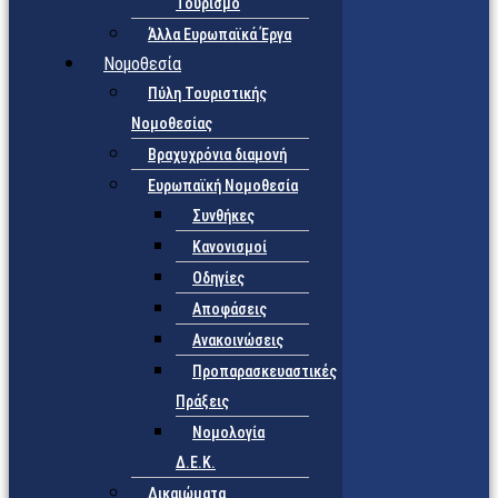
Τουρισμό
Άλλα Ευρωπαϊκά Έργα
Νομοθεσία
Πύλη Τουριστικής
Νομοθεσίας
Βραχυχρόνια διαμονή
Ευρωπαϊκή Νομοθεσία
Συνθήκες
Κανονισμοί
Οδηγίες
Αποφάσεις
Ανακοινώσεις
Προπαρασκευαστικές
Πράξεις
Νομολογία
Δ.Ε.Κ.
Δικαιώματα