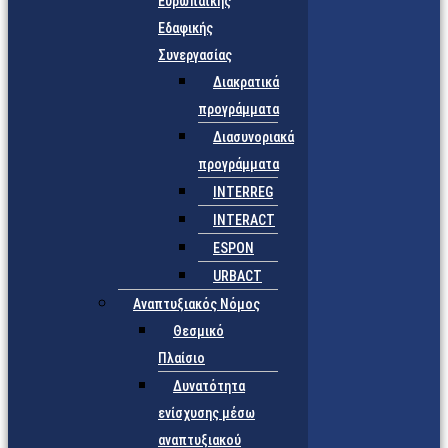
Ευρωπαϊκής
Εδαφικής
Συνεργασίας
Διακρατικά
προγράμματα
Διασυνοριακά
προγράμματα
INTERREG
INTERACT
ESPON
URBACT
Αναπτυξιακός Νόμος
Θεσμικό
Πλαίσιο
Δυνατότητα
ενίσχυσης μέσω
αναπτυξιακού