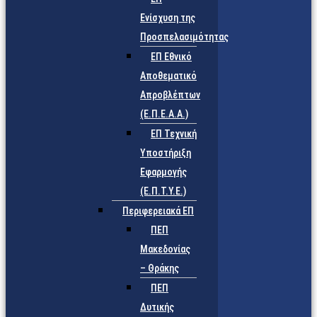
Ενίσχυση της
Προσπελασιμότητας
ΕΠ Εθνικό
Αποθεματικό
Απροβλέπτων
(Ε.Π.Ε.Α.Α.)
ΕΠ Τεχνική
Υποστήριξη
Εφαρμογής
(Ε.Π.Τ.Υ.Ε.)
Περιφερειακά ΕΠ
ΠΕΠ
Μακεδονίας
– Θράκης
ΠΕΠ
Δυτικής