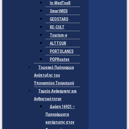
In-MedTouR
SmartMED
GEOSTARS
RE-CULT
Tourism-e
ALTTOUR
PORTOLANES
POPRoutes
Τομεακό Πρόγραμμα
Ανάπτυξης του
Υπουργείου Τουρισμού
Ταμείο Ανάκαμψης και
Ανθεκτικότητας
Δράση 16921 –
Προγράμματα
κατάρτισης στον