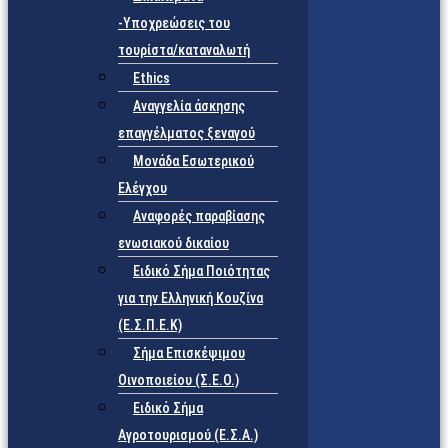
-Υποχρεώσεις του
τουρίστα/καταναλωτή
Ethics
Αναγγελία άσκησης
επαγγέλματος ξεναγού
Μονάδα Εσωτερικού
Ελέγχου
Αναφορές παραβίασης
ενωσιακού δικαίου
Ειδικό Σήμα Ποιότητας
για την Ελληνική Κουζίνα
(Ε.Σ.Π.Ε.Κ)
Σήμα Επισκέψιμου
Οινοποιείου (Σ.Ε.Ο.)
Ειδικό Σήμα
Αγροτουρισμού (Ε.Σ.Α.)