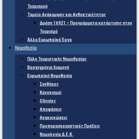
Τουρισμού
Ταμείο Ανάκαμψης και Ανθεκτικότητας
Δράση 16921 – Προγράμματα κατάρτισης στον
Τουρισμό
Άλλα Ευρωπαϊκά Έργα
Νομοθεσία
Πύλη Τουριστικής Νομοθεσίας
Βραχυχρόνια διαμονή
Ευρωπαϊκή Νομοθεσία
Συνθήκες
Κανονισμοί
Οδηγίες
Αποφάσεις
Ανακοινώσεις
Προπαρασκευαστικές Πράξεις
Νομολογία Δ.Ε.Κ.