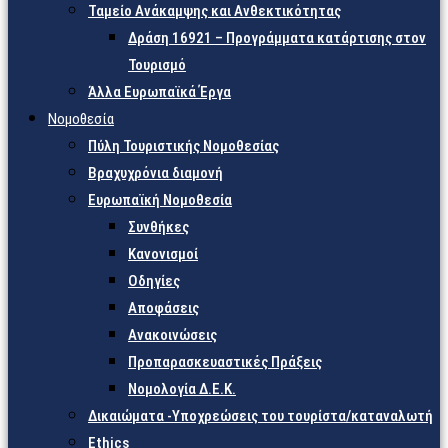
Ταμείο Ανάκαμψης και Ανθεκτικότητας
Δράση 16921 – Προγράμματα κατάρτισης στον
Τουρισμό
Άλλα Ευρωπαϊκά Έργα
Νομοθεσία
Πύλη Τουριστικής Νομοθεσίας
Βραχυχρόνια διαμονή
Ευρωπαϊκή Νομοθεσία
Συνθήκες
Κανονισμοί
Οδηγίες
Αποφάσεις
Ανακοινώσεις
Προπαρασκευαστικές Πράξεις
Νομολογία Δ.Ε.Κ.
Δικαιώματα -Υποχρεώσεις του τουρίστα/καταναλωτή
Ethics