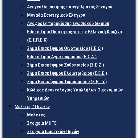
Αναγγελία άσκησης επαγγέλματος ξεναγού
Μονάδα Εσωτερικού Ελέγχου
Αναφορές παραβίασης ενωσιακού δικαίου
Ειδικό Σήμα Ποιότητας για την Ελληνική Κουζίνα
(Ε.Σ.Π.Ε.Κ)
Σήμα Επισκέψιμου Οινοποιείου (Σ.Ε.Ο.)
Ειδικό Σήμα Αγροτουρισμού (Ε.Σ.Α.)
Σήμα Επισκέψιμου Ζυθοποιείου (Σ.Ε.Ζ.)
Σήμα Επισκέψιμου Ελαιοτριβείου (Σ.Ε.Ε.)
Σήμα Επισκέψιμου Τυροκομείου (Σ.Ε.TY.)
Κώδικας Δεοντολογίας Υπαλλήλων Οικονομικών
Υπηρεσιών
Μελέτες / Πίνακες
Μελέτες
Στοιχεία ΜΗΤΕ
Στοιχεία Ιαματικών Πηγών