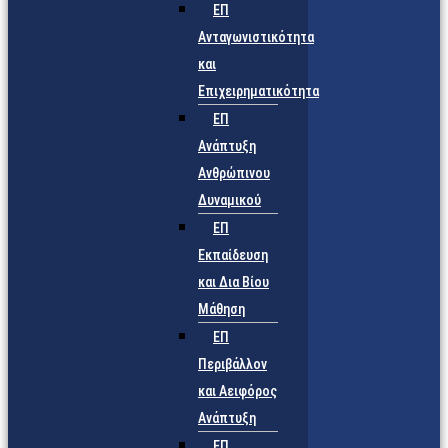
ΕΠ
Ανταγωνιστικότητα
και
Επιχειρηματικότητα
ΕΠ
Ανάπτυξη
Ανθρώπινου
Δυναμικού
ΕΠ
Εκπαίδευση
και Δια Βίου
Μάθηση
ΕΠ
Περιβάλλον
και Αειφόρος
Ανάπτυξη
ΕΠ