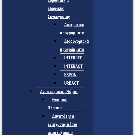
Ευρωπαϊκής
Εδαφικής
Συνεργασίας
Διακρατικά
προγράμματα
Διασυνοριακά
προγράμματα
INTERREG
INTERACT
ESPON
URBACT
Αναπτυξιακός Νόμος
Θεσμικό
Πλαίσιο
Δυνατότητα
ενίσχυσης μέσω
αναπτυξιακού