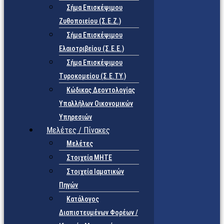
Σήμα Επισκέψιμου
Ζυθοποιείου (Σ.Ε.Ζ.)
Σήμα Επισκέψιμου
Ελαιοτριβείου (Σ.Ε.Ε.)
Σήμα Επισκέψιμου
Τυροκομείου (Σ.Ε.TY.)
Κώδικας Δεοντολογίας
Υπαλλήλων Οικονομικών
Υπηρεσιών
Μελέτες / Πίνακες
Μελέτες
Στοιχεία ΜΗΤΕ
Στοιχεία Ιαματικών
Πηγών
Κατάλογος
Διαπιστευμένων Φορέων /