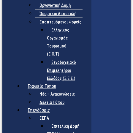
Οργανωτική Δομή
Όραμα και Αποστολή
Εποπτευόμενοι Φορείς
Eλληνικός
Οργανισμός
Τουρισμού
(Ε.Ο.Τ)
Ξενοδοχειακό
Επιμελητήριο
Ελλάδος (Ξ.Ε.Ε.)
Γραφείο Τύπου
Νέα – Ανακοινώσεις
Δελτία Τύπου
Επενδύσεις
ΕΣΠΑ
Επιτελική Δομή