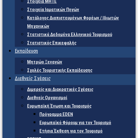
Στοιχεία ΜΗΤΕ
Στοιχεία Ιαματικών Πηγών
Κατάλογος Διαπιστευμένων Φορέων / Ιδιωτών
Μηχανικών
Στατιστικά Δεδομένα Ελληνικού Τουρισμού
Στατιστικός Επικεφαλής
Εκπαίδευση
Μητρώο Ξεναγών
Σχολές Τουριστικής Εκπαίδευσης
Διεθνείς Σχέσεις
Διμερείς και Διακρατικές Σχέσεις
Διεθνείς Οργανισμοί
Ευρωπαϊκή Ένωση και Τουρισμός
Πρόγραμμα EDEN
Ευρωπαϊκό Φόρουμ για τον Τουρισμό
Ετήσια Έκθεση για τον Τουρισμό