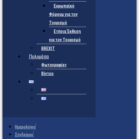
Ευρωπαϊκό
Φόρουμ για τον
Τουρισμό
Ετήσια Έκθεση
για τον Τουρισμό
BREXIT
Πολυμέσα
Φωτογραφίες
Βίντεο
Ημερολόγιο
Σύνδεσμοι