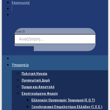
Επικοινωνία
Search
Υπουργείο
Πολιτική Ηγεσία
Οργανωτική Δομή
Όραμα και Αποστολή
Εποπτευόμενοι Φορείς
Eλληνικός Οργανισμός Τουρισμού (Ε.Ο.Τ)
Ξενοδοχειακό Επιμελητήριο Ελλάδος (Ξ.Ε.Ε.)