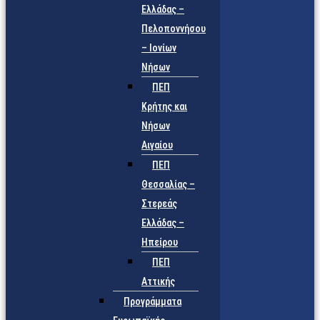
Ελλάδας –
Πελοποννήσου
– Ιονίων
Νήσων
ΠΕΠ
Κρήτης και
Νήσων
Αιγαίου
ΠΕΠ
Θεσσαλίας –
Στερεάς
Ελλάδας –
Ηπείρου
ΠΕΠ
Αττικής
Προγράμματα