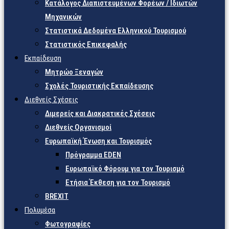
Κατάλογος Διαπιστευμένων Φορέων / Ιδιωτών
Μηχανικών
Στατιστικά Δεδομένα Ελληνικού Τουρισμού
Στατιστικός Επικεφαλής
Εκπαίδευση
Μητρώο Ξεναγών
Σχολές Τουριστικής Εκπαίδευσης
Διεθνείς Σχέσεις
Διμερείς και Διακρατικές Σχέσεις
Διεθνείς Οργανισμοί
Ευρωπαϊκή Ένωση και Τουρισμός
Πρόγραμμα EDEN
Ευρωπαϊκό Φόρουμ για τον Τουρισμό
Ετήσια Έκθεση για τον Τουρισμό
BREXIT
Πολυμέσα
Φωτογραφίες