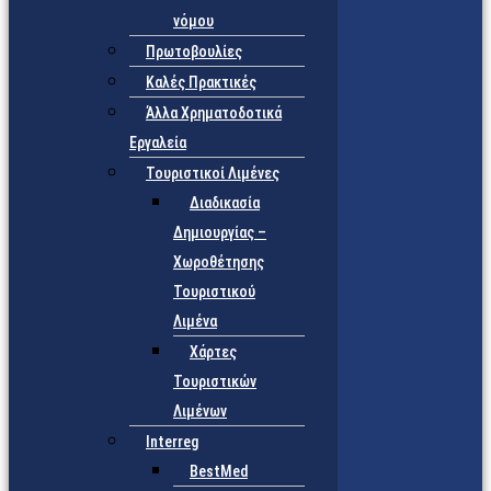
νόμου
Πρωτοβουλίες
Καλές Πρακτικές
Άλλα Χρηματοδοτικά
Εργαλεία
Τουριστικοί Λιμένες
Διαδικασία
Δημιουργίας –
Χωροθέτησης
Τουριστικού
Λιμένα
Χάρτες
Τουριστικών
Λιμένων
Interreg
BestMed