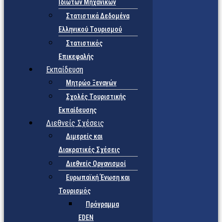
Ιδιωτών Μηχανικών
Στατιστικά Δεδομένα
Ελληνικού Τουρισμού
Στατιστικός
Επικεφαλής
Εκπαίδευση
Μητρώο Ξεναγών
Σχολές Τουριστικής
Εκπαίδευσης
Διεθνείς Σχέσεις
Διμερείς και
Διακρατικές Σχέσεις
Διεθνείς Οργανισμοί
Ευρωπαϊκή Ένωση και
Τουρισμός
Πρόγραμμα
EDEN