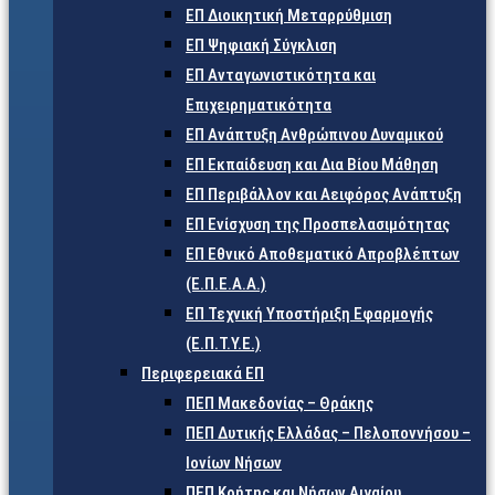
ΕΠ Διοικητική Μεταρρύθμιση
ΕΠ Ψηφιακή Σύγκλιση
ΕΠ Ανταγωνιστικότητα και
Επιχειρηματικότητα
ΕΠ Ανάπτυξη Ανθρώπινου Δυναμικού
ΕΠ Εκπαίδευση και Δια Βίου Μάθηση
ΕΠ Περιβάλλον και Αειφόρος Ανάπτυξη
ΕΠ Ενίσχυση της Προσπελασιμότητας
ΕΠ Εθνικό Αποθεματικό Απροβλέπτων
(Ε.Π.Ε.Α.Α.)
ΕΠ Τεχνική Υποστήριξη Εφαρμογής
(Ε.Π.Τ.Υ.Ε.)
Περιφερειακά ΕΠ
ΠΕΠ Μακεδονίας – Θράκης
ΠΕΠ Δυτικής Ελλάδας – Πελοποννήσου –
Ιονίων Νήσων
ΠΕΠ Κρήτης και Νήσων Αιγαίου