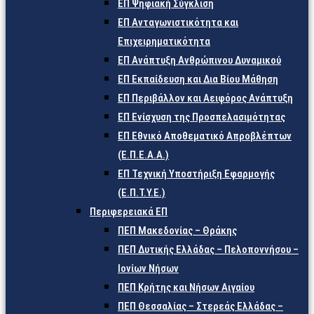
ΕΠ Ψηφιακή Σύγκλιση
ΕΠ Ανταγωνιστικότητα και
Επιχειρηματικότητα
ΕΠ Ανάπτυξη Ανθρώπινου Δυναμικού
ΕΠ Εκπαίδευση και Δια Βίου Μάθηση
ΕΠ Περιβάλλον και Αειφόρος Ανάπτυξη
ΕΠ Ενίσχυση της Προσπελασιμότητας
ΕΠ Εθνικό Αποθεματικό Απροβλέπτων
(Ε.Π.Ε.Α.Α.)
ΕΠ Τεχνική Υποστήριξη Εφαρμογής
(Ε.Π.Τ.Υ.Ε.)
Περιφερειακά ΕΠ
ΠΕΠ Μακεδονίας – Θράκης
ΠΕΠ Δυτικής Ελλάδας – Πελοποννήσου –
Ιονίων Νήσων
ΠΕΠ Κρήτης και Νήσων Αιγαίου
ΠΕΠ Θεσσαλίας – Στερεάς Ελλάδας –