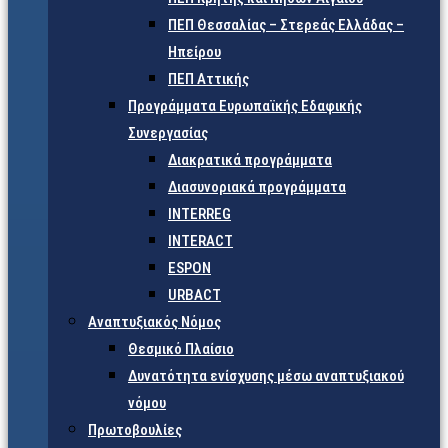
ΠΕΠ Θεσσαλίας – Στερεάς Ελλάδας –
Ηπείρου
ΠΕΠ Αττικής
Προγράμματα Ευρωπαϊκής Εδαφικής
Συνεργασίας
Διακρατικά προγράμματα
Διασυνοριακά προγράμματα
INTERREG
INTERACT
ESPON
URBACT
Αναπτυξιακός Νόμος
Θεσμικό Πλαίσιο
Δυνατότητα ενίσχυσης μέσω αναπτυξιακού
νόμου
Πρωτοβουλίες