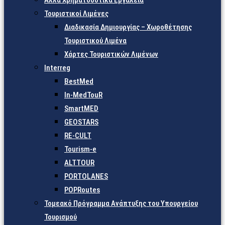
Άλλα Χρηματοδοτικά Εργαλεία
Τουριστικοί Λιμένες
Διαδικασία Δημιουργίας – Χωροθέτησης
Τουριστικού Λιμένα
Χάρτες Τουριστικών Λιμένων
Interreg
BestMed
In-MedTouR
SmartMED
GEOSTARS
RE-CULT
Tourism-e
ALTTOUR
PORTOLANES
POPRoutes
Τομεακό Πρόγραμμα Ανάπτυξης του Υπουργείου
Τουρισμού