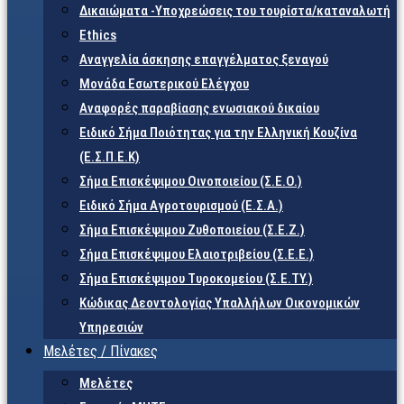
Δικαιώματα -Υποχρεώσεις του τουρίστα/καταναλωτή
Ethics
Αναγγελία άσκησης επαγγέλματος ξεναγού
Μονάδα Εσωτερικού Ελέγχου
Αναφορές παραβίασης ενωσιακού δικαίου
Ειδικό Σήμα Ποιότητας για την Ελληνική Κουζίνα
(Ε.Σ.Π.Ε.Κ)
Σήμα Επισκέψιμου Οινοποιείου (Σ.Ε.Ο.)
Ειδικό Σήμα Αγροτουρισμού (Ε.Σ.Α.)
Σήμα Επισκέψιμου Ζυθοποιείου (Σ.Ε.Ζ.)
Σήμα Επισκέψιμου Ελαιοτριβείου (Σ.Ε.Ε.)
Σήμα Επισκέψιμου Τυροκομείου (Σ.Ε.TY.)
Κώδικας Δεοντολογίας Υπαλλήλων Οικονομικών
Υπηρεσιών
Μελέτες / Πίνακες
Μελέτες