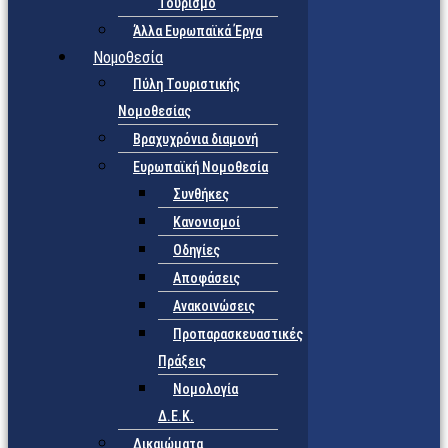
Τουρισμό
Άλλα Ευρωπαϊκά Έργα
Νομοθεσία
Πύλη Τουριστικής
Νομοθεσίας
Βραχυχρόνια διαμονή
Ευρωπαϊκή Νομοθεσία
Συνθήκες
Κανονισμοί
Οδηγίες
Αποφάσεις
Ανακοινώσεις
Προπαρασκευαστικές
Πράξεις
Νομολογία
Δ.Ε.Κ.
Δικαιώματα