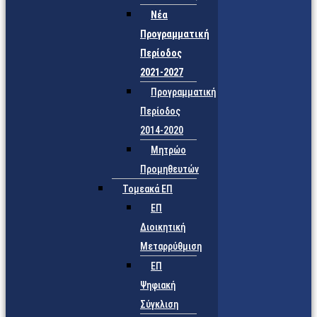
Νέα
Προγραμματική
Περίοδος
2021-2027
Προγραμματική
Περίοδος
2014-2020
Μητρώο
Προμηθευτών
Τομεακά ΕΠ
ΕΠ
Διοικητική
Μεταρρύθμιση
ΕΠ
Ψηφιακή
Σύγκλιση