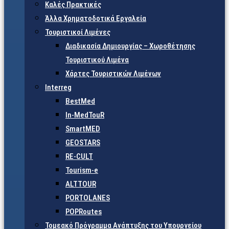
Καλές Πρακτικές
Άλλα Χρηματοδοτικά Εργαλεία
Τουριστικοί Λιμένες
Διαδικασία Δημιουργίας – Χωροθέτησης
Τουριστικού Λιμένα
Χάρτες Τουριστικών Λιμένων
Interreg
BestMed
In-MedTouR
SmartMED
GEOSTARS
RE-CULT
Tourism-e
ALTTOUR
PORTOLANES
POPRoutes
Τομεακό Πρόγραμμα Ανάπτυξης του Υπουργείου