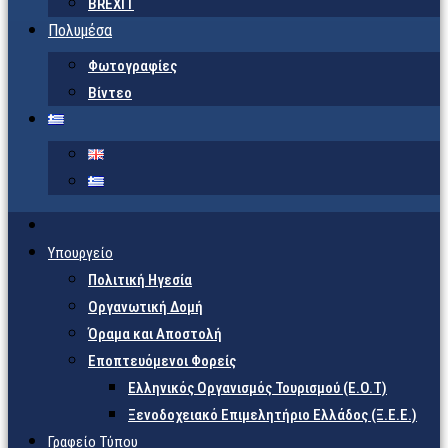
BREXIT
Πολυμέσα
Φωτογραφίες
Βίντεο
Υπουργείο
Πολιτική Ηγεσία
Οργανωτική Δομή
Όραμα και Αποστολή
Εποπτευόμενοι Φορείς
Eλληνικός Οργανισμός Τουρισμού (Ε.Ο.Τ)
Ξενοδοχειακό Επιμελητήριο Ελλάδος (Ξ.Ε.Ε.)
Γραφείο Τύπου