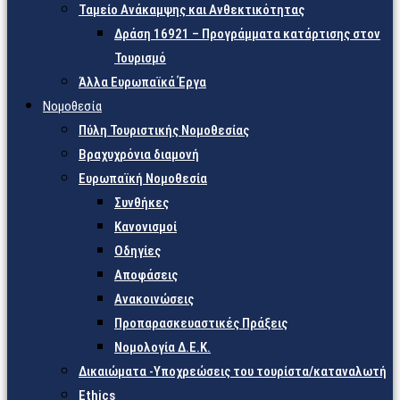
Ταμείο Ανάκαμψης και Ανθεκτικότητας
Δράση 16921 – Προγράμματα κατάρτισης στον
Τουρισμό
Άλλα Ευρωπαϊκά Έργα
Νομοθεσία
Πύλη Τουριστικής Νομοθεσίας
Βραχυχρόνια διαμονή
Ευρωπαϊκή Νομοθεσία
Συνθήκες
Κανονισμοί
Οδηγίες
Αποφάσεις
Ανακοινώσεις
Προπαρασκευαστικές Πράξεις
Νομολογία Δ.Ε.Κ.
Δικαιώματα -Υποχρεώσεις του τουρίστα/καταναλωτή
Ethics