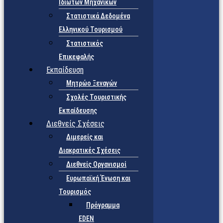
Ιδιωτών Μηχανικών
Στατιστικά Δεδομένα
Ελληνικού Τουρισμού
Στατιστικός
Επικεφαλής
Εκπαίδευση
Μητρώο Ξεναγών
Σχολές Τουριστικής
Εκπαίδευσης
Διεθνείς Σχέσεις
Διμερείς και
Διακρατικές Σχέσεις
Διεθνείς Οργανισμοί
Ευρωπαϊκή Ένωση και
Τουρισμός
Πρόγραμμα
EDEN