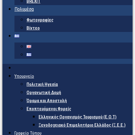
BREXIT
Πολυμέσα
Φωτογραφίες
Βίντεο
Υπουργείο
Πολιτική Ηγεσία
Οργανωτική Δομή
Όραμα και Αποστολή
Εποπτευόμενοι Φορείς
Eλληνικός Οργανισμός Τουρισμού (Ε.Ο.Τ)
Ξενοδοχειακό Επιμελητήριο Ελλάδος (Ξ.Ε.Ε.)
Γραφείο Τύπου