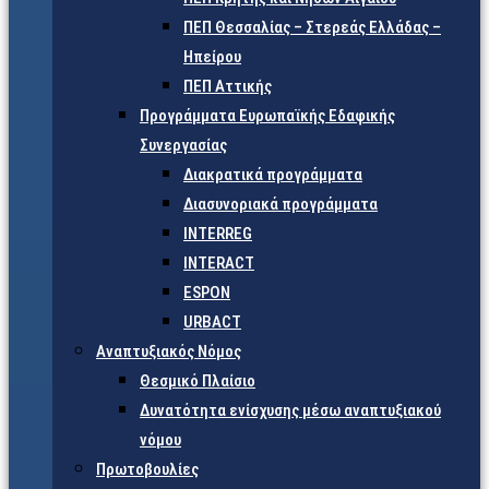
ΠΕΠ Θεσσαλίας – Στερεάς Ελλάδας –
Ηπείρου
ΠΕΠ Αττικής
Προγράμματα Ευρωπαϊκής Εδαφικής
Συνεργασίας
Διακρατικά προγράμματα
Διασυνοριακά προγράμματα
INTERREG
INTERACT
ESPON
URBACT
Αναπτυξιακός Νόμος
Θεσμικό Πλαίσιο
Δυνατότητα ενίσχυσης μέσω αναπτυξιακού
νόμου
Πρωτοβουλίες