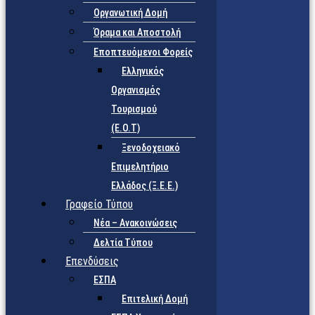
Οργανωτική Δομή
Όραμα και Αποστολή
Εποπτευόμενοι Φορείς
Eλληνικός
Οργανισμός
Τουρισμού
(Ε.Ο.Τ)
Ξενοδοχειακό
Επιμελητήριο
Ελλάδος (Ξ.Ε.Ε.)
Γραφείο Τύπου
Νέα – Ανακοινώσεις
Δελτία Τύπου
Επενδύσεις
ΕΣΠΑ
Επιτελική Δομή