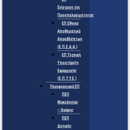
Ενίσχυση της
Προσπελασιμότητας
ΕΠ Εθνικό
Αποθεματικό
Απροβλέπτων
(Ε.Π.Ε.Α.Α.)
ΕΠ Τεχνική
Υποστήριξη
Εφαρμογής
(Ε.Π.Τ.Υ.Ε.)
Περιφερειακά ΕΠ
ΠΕΠ
Μακεδονίας
– Θράκης
ΠΕΠ
Δυτικής