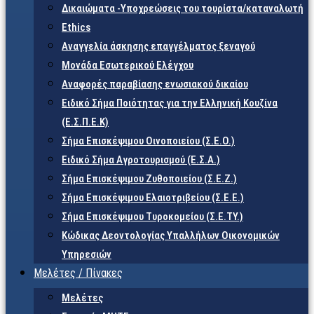
Δικαιώματα -Υποχρεώσεις του τουρίστα/καταναλωτή
Ethics
Αναγγελία άσκησης επαγγέλματος ξεναγού
Μονάδα Εσωτερικού Ελέγχου
Αναφορές παραβίασης ενωσιακού δικαίου
Ειδικό Σήμα Ποιότητας για την Ελληνική Κουζίνα
(Ε.Σ.Π.Ε.Κ)
Σήμα Επισκέψιμου Οινοποιείου (Σ.Ε.Ο.)
Ειδικό Σήμα Αγροτουρισμού (Ε.Σ.Α.)
Σήμα Επισκέψιμου Ζυθοποιείου (Σ.Ε.Ζ.)
Σήμα Επισκέψιμου Ελαιοτριβείου (Σ.Ε.Ε.)
Σήμα Επισκέψιμου Τυροκομείου (Σ.Ε.TY.)
Κώδικας Δεοντολογίας Υπαλλήλων Οικονομικών
Υπηρεσιών
Μελέτες / Πίνακες
Μελέτες