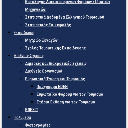
Κατάλογος Διαπιστευμένων Φορέων / Ιδιωτών
Μηχανικών
Στατιστικά Δεδομένα Ελληνικού Τουρισμού
Στατιστικός Επικεφαλής
Εκπαίδευση
Μητρώο Ξεναγών
Σχολές Τουριστικής Εκπαίδευσης
Διεθνείς Σχέσεις
Διμερείς και Διακρατικές Σχέσεις
Διεθνείς Οργανισμοί
Ευρωπαϊκή Ένωση και Τουρισμός
Πρόγραμμα EDEN
Ευρωπαϊκό Φόρουμ για τον Τουρισμό
Ετήσια Έκθεση για τον Τουρισμό
BREXIT
Πολυμέσα
Φωτογραφίες