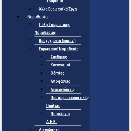
Τουρισμό
Άλλα Ευρωπαϊκά Έργα
Νομοθεσία
Πύλη Τουριστικής
Νομοθεσίας
Βραχυχρόνια διαμονή
Ευρωπαϊκή Νομοθεσία
Συνθήκες
Κανονισμοί
Οδηγίες
Αποφάσεις
Ανακοινώσεις
Προπαρασκευαστικές
Πράξεις
Νομολογία
Δ.Ε.Κ.
Δικαιώματα