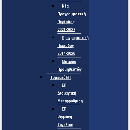
Νέα
Προγραμματική
Περίοδος
2021-2027
Προγραμματική
Περίοδος
2014-2020
Μητρώο
Προμηθευτών
Τομεακά ΕΠ
ΕΠ
Διοικητική
Μεταρρύθμιση
ΕΠ
Ψηφιακή
Σύγκλιση