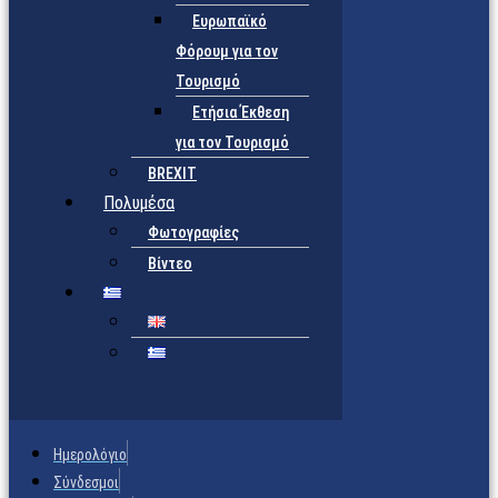
Ευρωπαϊκό
Φόρουμ για τον
Τουρισμό
Ετήσια Έκθεση
για τον Τουρισμό
BREXIT
Πολυμέσα
Φωτογραφίες
Βίντεο
Ημερολόγιο
Σύνδεσμοι