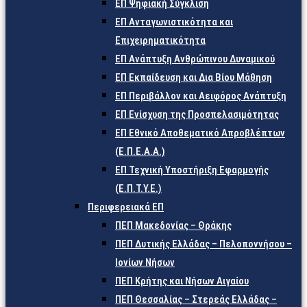
ΕΠ Ψηφιακή Σύγκλιση
ΕΠ Ανταγωνιστικότητα και
Επιχειρηματικότητα
ΕΠ Ανάπτυξη Ανθρώπινου Δυναμικού
ΕΠ Εκπαίδευση και Δια Βίου Μάθηση
ΕΠ Περιβάλλον και Αειφόρος Ανάπτυξη
ΕΠ Ενίσχυση της Προσπελασιμότητας
ΕΠ Εθνικό Αποθεματικό Απροβλέπτων
(Ε.Π.Ε.Α.Α.)
ΕΠ Τεχνική Υποστήριξη Εφαρμογής
(Ε.Π.Τ.Υ.Ε.)
Περιφερειακά ΕΠ
ΠΕΠ Μακεδονίας – Θράκης
ΠΕΠ Δυτικής Ελλάδας – Πελοποννήσου –
Ιονίων Νήσων
ΠΕΠ Κρήτης και Νήσων Αιγαίου
ΠΕΠ Θεσσαλίας – Στερεάς Ελλάδας –