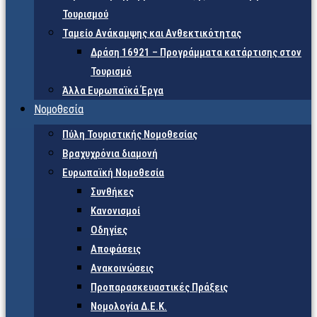
Τουρισμού
Ταμείο Ανάκαμψης και Ανθεκτικότητας
Δράση 16921 – Προγράμματα κατάρτισης στον
Τουρισμό
Άλλα Ευρωπαϊκά Έργα
Νομοθεσία
Πύλη Τουριστικής Νομοθεσίας
Βραχυχρόνια διαμονή
Ευρωπαϊκή Νομοθεσία
Συνθήκες
Κανονισμοί
Οδηγίες
Αποφάσεις
Ανακοινώσεις
Προπαρασκευαστικές Πράξεις
Νομολογία Δ.Ε.Κ.