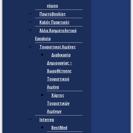
νόμου
Πρωτοβουλίες
Καλές Πρακτικές
Άλλα Χρηματοδοτικά
Εργαλεία
Τουριστικοί Λιμένες
Διαδικασία
Δημιουργίας –
Χωροθέτησης
Τουριστικού
Λιμένα
Χάρτες
Τουριστικών
Λιμένων
Interreg
BestMed