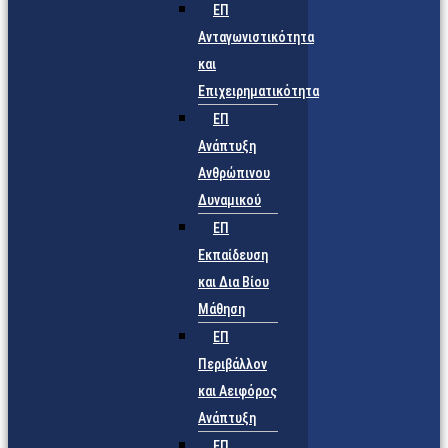
ΕΠ
Ανταγωνιστικότητα
και
Επιχειρηματικότητα
ΕΠ
Ανάπτυξη
Ανθρώπινου
Δυναμικού
ΕΠ
Εκπαίδευση
και Δια Βίου
Μάθηση
ΕΠ
Περιβάλλον
και Αειφόρος
Ανάπτυξη
ΕΠ