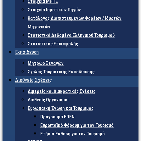
Στοιχεία ΜΗΤΕ
Στοιχεία Ιαματικών Πηγών
Κατάλογος Διαπιστευμένων Φορέων / Ιδιωτών
Μηχανικών
Στατιστικά Δεδομένα Ελληνικού Τουρισμού
Στατιστικός Επικεφαλής
Εκπαίδευση
Μητρώο Ξεναγών
Σχολές Τουριστικής Εκπαίδευσης
Διεθνείς Σχέσεις
Διμερείς και Διακρατικές Σχέσεις
Διεθνείς Οργανισμοί
Ευρωπαϊκή Ένωση και Τουρισμός
Πρόγραμμα EDEN
Ευρωπαϊκό Φόρουμ για τον Τουρισμό
Ετήσια Έκθεση για τον Τουρισμό