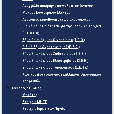
Αναγγελία άσκησης επαγγέλματος ξεναγού
Μονάδα Εσωτερικού Ελέγχου
Αναφορές παραβίασης ενωσιακού δικαίου
Ειδικό Σήμα Ποιότητας για την Ελληνική Κουζίνα
(Ε.Σ.Π.Ε.Κ)
Σήμα Επισκέψιμου Οινοποιείου (Σ.Ε.Ο.)
Ειδικό Σήμα Αγροτουρισμού (Ε.Σ.Α.)
Σήμα Επισκέψιμου Ζυθοποιείου (Σ.Ε.Ζ.)
Σήμα Επισκέψιμου Ελαιοτριβείου (Σ.Ε.Ε.)
Σήμα Επισκέψιμου Τυροκομείου (Σ.Ε.TY.)
Κώδικας Δεοντολογίας Υπαλλήλων Οικονομικών
Υπηρεσιών
Μελέτες / Πίνακες
Μελέτες
Στοιχεία ΜΗΤΕ
Στοιχεία Ιαματικών Πηγών