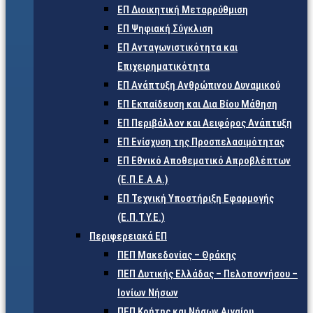
ΕΠ Διοικητική Μεταρρύθμιση
ΕΠ Ψηφιακή Σύγκλιση
ΕΠ Ανταγωνιστικότητα και
Επιχειρηματικότητα
ΕΠ Ανάπτυξη Ανθρώπινου Δυναμικού
ΕΠ Εκπαίδευση και Δια Βίου Μάθηση
ΕΠ Περιβάλλον και Αειφόρος Ανάπτυξη
ΕΠ Ενίσχυση της Προσπελασιμότητας
ΕΠ Εθνικό Αποθεματικό Απροβλέπτων
(Ε.Π.Ε.Α.Α.)
ΕΠ Τεχνική Υποστήριξη Εφαρμογής
(Ε.Π.Τ.Υ.Ε.)
Περιφερειακά ΕΠ
ΠΕΠ Μακεδονίας – Θράκης
ΠΕΠ Δυτικής Ελλάδας – Πελοποννήσου –
Ιονίων Νήσων
ΠΕΠ Κρήτης και Νήσων Αιγαίου