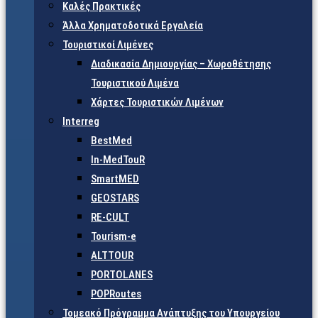
Καλές Πρακτικές
Άλλα Χρηματοδοτικά Εργαλεία
Τουριστικοί Λιμένες
Διαδικασία Δημιουργίας – Χωροθέτησης
Τουριστικού Λιμένα
Χάρτες Τουριστικών Λιμένων
Interreg
BestMed
In-MedTouR
SmartMED
GEOSTARS
RE-CULT
Tourism-e
ALTTOUR
PORTOLANES
POPRoutes
Τομεακό Πρόγραμμα Ανάπτυξης του Υπουργείου