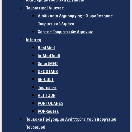
Άλλα Χρηματοδοτικά Εργαλεία
Τουριστικοί Λιμένες
Διαδικασία Δημιουργίας – Χωροθέτησης
Τουριστικού Λιμένα
Χάρτες Τουριστικών Λιμένων
Interreg
BestMed
In-MedTouR
SmartMED
GEOSTARS
RE-CULT
Tourism-e
ALTTOUR
PORTOLANES
POPRoutes
Τομεακό Πρόγραμμα Ανάπτυξης του Υπουργείου
Τουρισμού