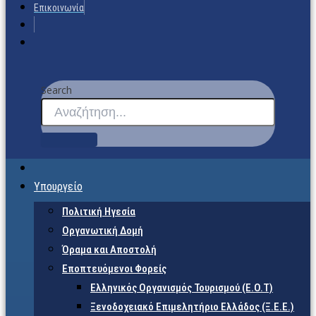
Επικοινωνία
Search
Υπουργείο
Πολιτική Ηγεσία
Οργανωτική Δομή
Όραμα και Αποστολή
Εποπτευόμενοι Φορείς
Eλληνικός Οργανισμός Τουρισμού (Ε.Ο.Τ)
Ξενοδοχειακό Επιμελητήριο Ελλάδος (Ξ.Ε.Ε.)