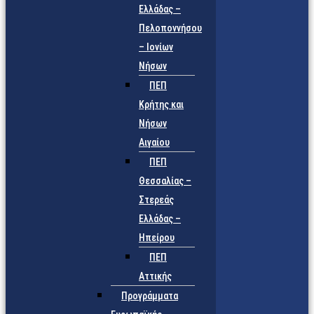
Ελλάδας –
Πελοποννήσου
– Ιονίων
Νήσων
ΠΕΠ
Κρήτης και
Νήσων
Αιγαίου
ΠΕΠ
Θεσσαλίας –
Στερεάς
Ελλάδας –
Ηπείρου
ΠΕΠ
Αττικής
Προγράμματα