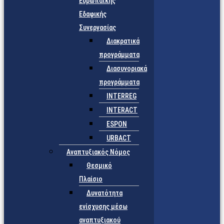
Ευρωπαϊκής
Εδαφικής
Συνεργασίας
Διακρατικά
προγράμματα
Διασυνοριακά
προγράμματα
INTERREG
INTERACT
ESPON
URBACT
Αναπτυξιακός Νόμος
Θεσμικό
Πλαίσιο
Δυνατότητα
ενίσχυσης μέσω
αναπτυξιακού