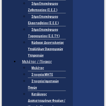
Σήμα Επισκέψιμου
Ζυθοποιείου (Σ.Ε.Ζ.)
Σήμα Επισκέψιμου
Ελαιοτριβείου (Σ.Ε.Ε.)
Σήμα Επισκέψιμου
Τυροκομείου (Σ.Ε.TY.)
Κώδικας Δεοντολογίας
Υπαλλήλων Οικονομικών
Υπηρεσιών
Μελέτες / Πίνακες
Μελέτες
Στοιχεία ΜΗΤΕ
Στοιχεία Ιαματικών
Πηγών
Κατάλογος
Διαπιστευμένων Φορέων /