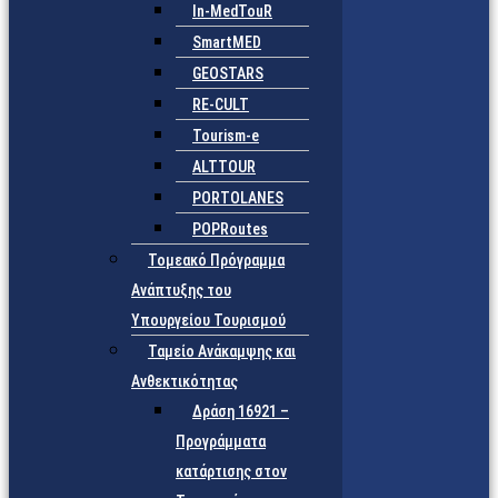
In-MedTouR
SmartMED
GEOSTARS
RE-CULT
Tourism-e
ALTTOUR
PORTOLANES
POPRoutes
Τομεακό Πρόγραμμα
Ανάπτυξης του
Υπουργείου Τουρισμού
Ταμείο Ανάκαμψης και
Ανθεκτικότητας
Δράση 16921 –
Προγράμματα
κατάρτισης στον