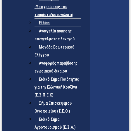
-Υποχρεώσεις του
τουρίστα/καταναλωτή
Ethics
Αναγγελία άσκησης
επαγγέλματος ξεναγού
Μονάδα Εσωτερικού
Ελέγχου
Αναφορές παραβίασης
ενωσιακού δικαίου
Ειδικό Σήμα Ποιότητας
για την Ελληνική Κουζίνα
(Ε.Σ.Π.Ε.Κ)
Σήμα Επισκέψιμου
Οινοποιείου (Σ.Ε.Ο.)
Ειδικό Σήμα
Αγροτουρισμού (Ε.Σ.Α.)