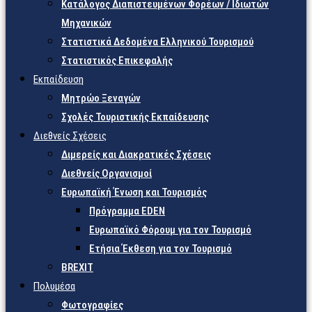
Κατάλογος Διαπιστευμένων Φορέων / Ιδιωτών
Μηχανικών
Στατιστικά Δεδομένα Ελληνικού Τουρισμού
Στατιστικός Επικεφαλής
Εκπαίδευση
Μητρώο Ξεναγών
Σχολές Τουριστικής Εκπαίδευσης
Διεθνείς Σχέσεις
Διμερείς και Διακρατικές Σχέσεις
Διεθνείς Οργανισμοί
Ευρωπαϊκή Ένωση και Τουρισμός
Πρόγραμμα EDEN
Ευρωπαϊκό Φόρουμ για τον Τουρισμό
Ετήσια Έκθεση για τον Τουρισμό
BREXIT
Πολυμέσα
Φωτογραφίες