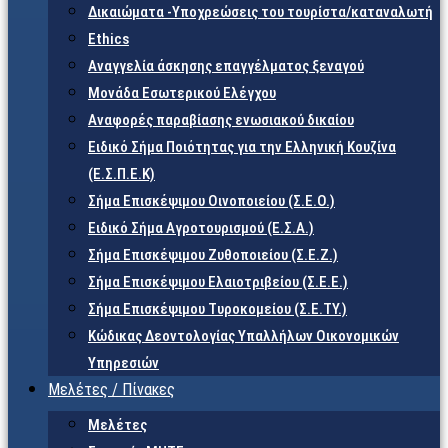
Δικαιώματα -Υποχρεώσεις του τουρίστα/καταναλωτή
Ethics
Αναγγελία άσκησης επαγγέλματος ξεναγού
Μονάδα Εσωτερικού Ελέγχου
Αναφορές παραβίασης ενωσιακού δικαίου
Ειδικό Σήμα Ποιότητας για την Ελληνική Κουζίνα
(Ε.Σ.Π.Ε.Κ)
Σήμα Επισκέψιμου Οινοποιείου (Σ.Ε.Ο.)
Ειδικό Σήμα Αγροτουρισμού (Ε.Σ.Α.)
Σήμα Επισκέψιμου Ζυθοποιείου (Σ.Ε.Ζ.)
Σήμα Επισκέψιμου Ελαιοτριβείου (Σ.Ε.Ε.)
Σήμα Επισκέψιμου Τυροκομείου (Σ.Ε.TY.)
Κώδικας Δεοντολογίας Υπαλλήλων Οικονομικών
Υπηρεσιών
Μελέτες / Πίνακες
Μελέτες