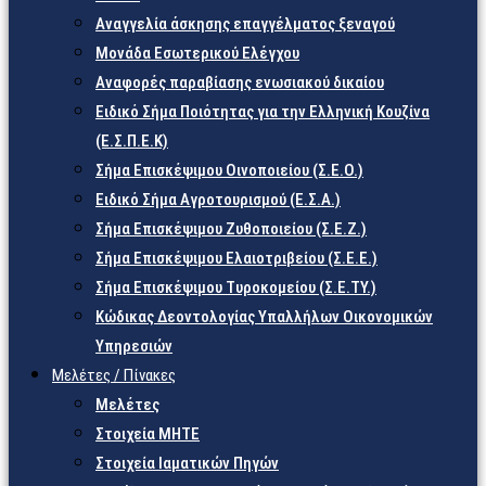
Αναγγελία άσκησης επαγγέλματος ξεναγού
Μονάδα Εσωτερικού Ελέγχου
Αναφορές παραβίασης ενωσιακού δικαίου
Ειδικό Σήμα Ποιότητας για την Ελληνική Κουζίνα
(Ε.Σ.Π.Ε.Κ)
Σήμα Επισκέψιμου Οινοποιείου (Σ.Ε.Ο.)
Ειδικό Σήμα Αγροτουρισμού (Ε.Σ.Α.)
Σήμα Επισκέψιμου Ζυθοποιείου (Σ.Ε.Ζ.)
Σήμα Επισκέψιμου Ελαιοτριβείου (Σ.Ε.Ε.)
Σήμα Επισκέψιμου Τυροκομείου (Σ.Ε.TY.)
Κώδικας Δεοντολογίας Υπαλλήλων Οικονομικών
Υπηρεσιών
Μελέτες / Πίνακες
Μελέτες
Στοιχεία ΜΗΤΕ
Στοιχεία Ιαματικών Πηγών