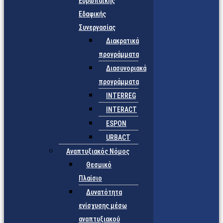
Ευρωπαϊκής
Εδαφικής
Συνεργασίας
Διακρατικά
προγράμματα
Διασυνοριακά
προγράμματα
INTERREG
INTERACT
ESPON
URBACT
Αναπτυξιακός Νόμος
Θεσμικό
Πλαίσιο
Δυνατότητα
ενίσχυσης μέσω
αναπτυξιακού