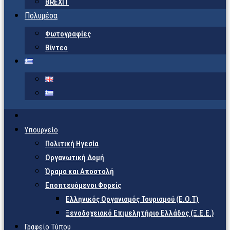
BREXIT
Πολυμέσα
Φωτογραφίες
Βίντεο
Υπουργείο
Πολιτική Ηγεσία
Οργανωτική Δομή
Όραμα και Αποστολή
Εποπτευόμενοι Φορείς
Eλληνικός Οργανισμός Τουρισμού (Ε.Ο.Τ)
Ξενοδοχειακό Επιμελητήριο Ελλάδος (Ξ.Ε.Ε.)
Γραφείο Τύπου