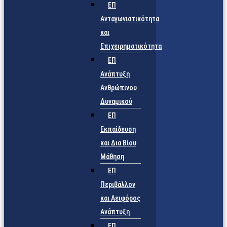
ΕΠ
Ανταγωνιστικότητα
και
Επιχειρηματικότητα
ΕΠ
Ανάπτυξη
Ανθρώπινου
Δυναμικού
ΕΠ
Εκπαίδευση
και Δια Βίου
Μάθηση
ΕΠ
Περιβάλλον
και Αειφόρος
Ανάπτυξη
ΕΠ