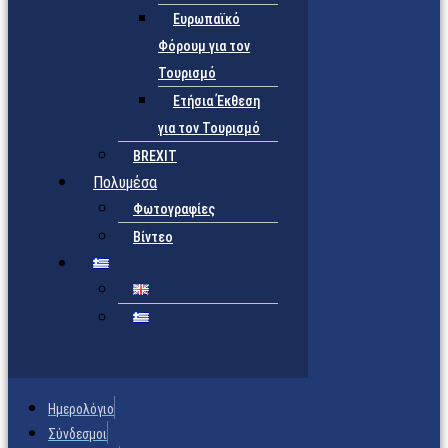
Ευρωπαϊκό
Φόρουμ για τον
Τουρισμό
Ετήσια Έκθεση
για τον Τουρισμό
BREXIT
Πολυμέσα
Φωτογραφίες
Βίντεο
Ημερολόγιο
Σύνδεσμοι