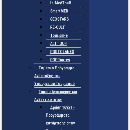
In-MedTouR
SmartMED
GEOSTARS
RE-CULT
Tourism-e
ALTTOUR
PORTOLANES
POPRoutes
Τομεακό Πρόγραμμα
Ανάπτυξης του
Υπουργείου Τουρισμού
Ταμείο Ανάκαμψης και
Ανθεκτικότητας
Δράση 16921 –
Προγράμματα
κατάρτισης στον