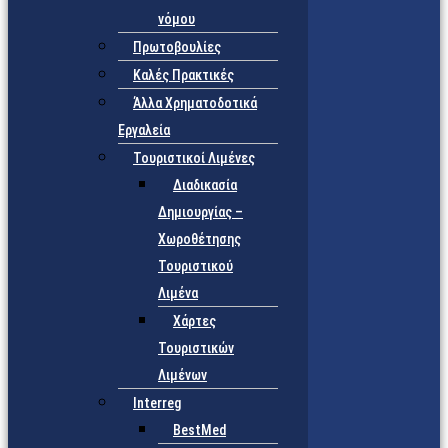
νόμου
Πρωτοβουλίες
Καλές Πρακτικές
Άλλα Χρηματοδοτικά
Εργαλεία
Τουριστικοί Λιμένες
Διαδικασία
Δημιουργίας –
Χωροθέτησης
Τουριστικού
Λιμένα
Χάρτες
Τουριστικών
Λιμένων
Interreg
BestMed