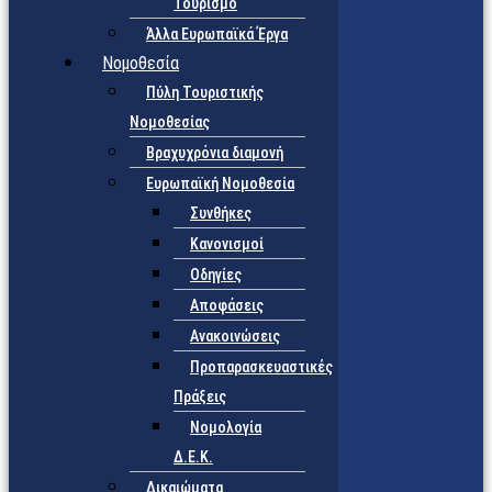
Τουρισμό
Άλλα Ευρωπαϊκά Έργα
Νομοθεσία
Πύλη Τουριστικής
Νομοθεσίας
Βραχυχρόνια διαμονή
Ευρωπαϊκή Νομοθεσία
Συνθήκες
Κανονισμοί
Οδηγίες
Αποφάσεις
Ανακοινώσεις
Προπαρασκευαστικές
Πράξεις
Νομολογία
Δ.Ε.Κ.
Δικαιώματα