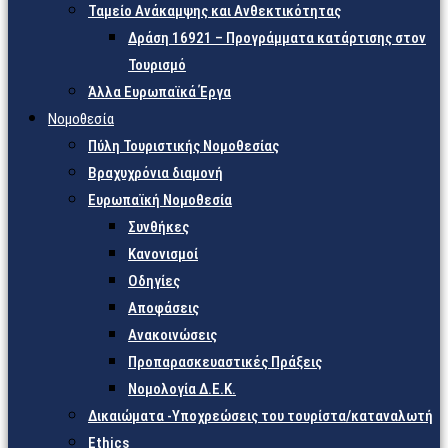
Ταμείο Ανάκαμψης και Ανθεκτικότητας
Δράση 16921 – Προγράμματα κατάρτισης στον
Τουρισμό
Άλλα Ευρωπαϊκά Έργα
Νομοθεσία
Πύλη Τουριστικής Νομοθεσίας
Βραχυχρόνια διαμονή
Ευρωπαϊκή Νομοθεσία
Συνθήκες
Κανονισμοί
Οδηγίες
Αποφάσεις
Ανακοινώσεις
Προπαρασκευαστικές Πράξεις
Νομολογία Δ.Ε.Κ.
Δικαιώματα -Υποχρεώσεις του τουρίστα/καταναλωτή
Ethics