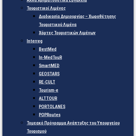
Άλλα Χρηματοδοτικά Εργαλεία
Τουριστικοί Λιμένες
Διαδικασία Δημιουργίας – Χωροθέτησης
Τουριστικού Λιμένα
Χάρτες Τουριστικών Λιμένων
Interreg
BestMed
In-MedTouR
SmartMED
GEOSTARS
RE-CULT
Tourism-e
ALTTOUR
PORTOLANES
POPRoutes
Τομεακό Πρόγραμμα Ανάπτυξης του Υπουργείου
Τουρισμού