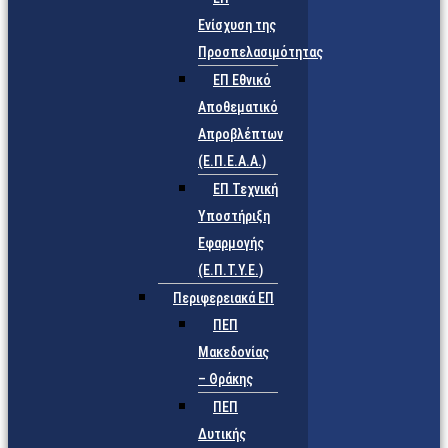
Ενίσχυση της
Προσπελασιμότητας
ΕΠ Εθνικό
Αποθεματικό
Απροβλέπτων
(Ε.Π.Ε.Α.Α.)
ΕΠ Τεχνική
Υποστήριξη
Εφαρμογής
(Ε.Π.Τ.Υ.Ε.)
Περιφερειακά ΕΠ
ΠΕΠ
Μακεδονίας
– Θράκης
ΠΕΠ
Δυτικής