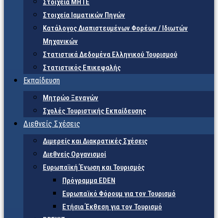
Στοιχεία ΜΗΤΕ
Στοιχεία Ιαματικών Πηγών
Κατάλογος Διαπιστευμένων Φορέων / Ιδιωτών
Μηχανικών
Στατιστικά Δεδομένα Ελληνικού Τουρισμού
Στατιστικός Επικεφαλής
Εκπαίδευση
Μητρώο Ξεναγών
Σχολές Τουριστικής Εκπαίδευσης
Διεθνείς Σχέσεις
Διμερείς και Διακρατικές Σχέσεις
Διεθνείς Οργανισμοί
Ευρωπαϊκή Ένωση και Τουρισμός
Πρόγραμμα EDEN
Ευρωπαϊκό Φόρουμ για τον Τουρισμό
Ετήσια Έκθεση για τον Τουρισμό