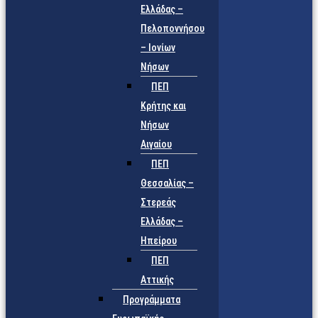
Ελλάδας –
Πελοποννήσου
– Ιονίων
Νήσων
ΠΕΠ
Κρήτης και
Νήσων
Αιγαίου
ΠΕΠ
Θεσσαλίας –
Στερεάς
Ελλάδας –
Ηπείρου
ΠΕΠ
Αττικής
Προγράμματα