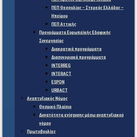
ΠΕΠ Θεσσαλίας – Στερεάς Ελλάδας –
Ηπείρου
ΠΕΠ Αττικής
Προγράμματα Ευρωπαϊκής Εδαφικής
Συνεργασίας
Διακρατικά προγράμματα
Διασυνοριακά προγράμματα
INTERREG
INTERACT
ESPON
URBACT
Αναπτυξιακός Νόμος
Θεσμικό Πλαίσιο
Δυνατότητα ενίσχυσης μέσω αναπτυξιακού
νόμου
Πρωτοβουλίες