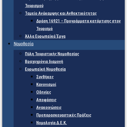
Τουρισμού
Ταμείο Ανάκαμψης και Ανθεκτικότητας
Δράση 16921 – Προγράμματα κατάρτισης στον
Τουρισμό
Άλλα Ευρωπαϊκά Έργα
Νομοθεσία
Πύλη Τουριστικής Νομοθεσίας
Βραχυχρόνια διαμονή
Ευρωπαϊκή Νομοθεσία
Συνθήκες
Κανονισμοί
Οδηγίες
Αποφάσεις
Ανακοινώσεις
Προπαρασκευαστικές Πράξεις
Νομολογία Δ.Ε.Κ.