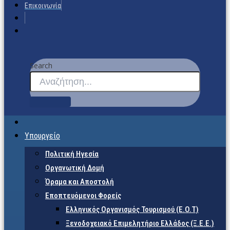
Επικοινωνία
Search
Υπουργείο
Πολιτική Ηγεσία
Οργανωτική Δομή
Όραμα και Αποστολή
Εποπτευόμενοι Φορείς
Eλληνικός Οργανισμός Τουρισμού (Ε.Ο.Τ)
Ξενοδοχειακό Επιμελητήριο Ελλάδος (Ξ.Ε.Ε.)