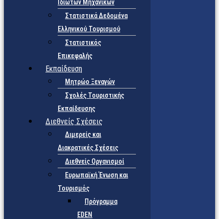
Ιδιωτών Μηχανικών
Στατιστικά Δεδομένα
Ελληνικού Τουρισμού
Στατιστικός
Επικεφαλής
Εκπαίδευση
Μητρώο Ξεναγών
Σχολές Τουριστικής
Εκπαίδευσης
Διεθνείς Σχέσεις
Διμερείς και
Διακρατικές Σχέσεις
Διεθνείς Οργανισμοί
Ευρωπαϊκή Ένωση και
Τουρισμός
Πρόγραμμα
EDEN