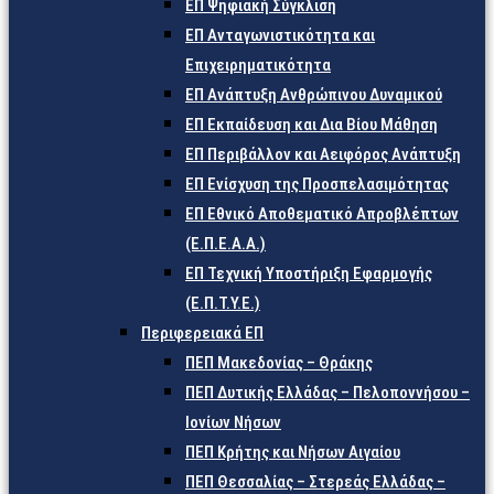
ΕΠ Ψηφιακή Σύγκλιση
ΕΠ Ανταγωνιστικότητα και
Επιχειρηματικότητα
ΕΠ Ανάπτυξη Ανθρώπινου Δυναμικού
ΕΠ Εκπαίδευση και Δια Βίου Μάθηση
ΕΠ Περιβάλλον και Αειφόρος Ανάπτυξη
ΕΠ Ενίσχυση της Προσπελασιμότητας
ΕΠ Εθνικό Αποθεματικό Απροβλέπτων
(Ε.Π.Ε.Α.Α.)
ΕΠ Τεχνική Υποστήριξη Εφαρμογής
(Ε.Π.Τ.Υ.Ε.)
Περιφερειακά ΕΠ
ΠΕΠ Μακεδονίας – Θράκης
ΠΕΠ Δυτικής Ελλάδας – Πελοποννήσου –
Ιονίων Νήσων
ΠΕΠ Κρήτης και Νήσων Αιγαίου
ΠΕΠ Θεσσαλίας – Στερεάς Ελλάδας –