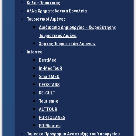
Καλές Πρακτικές
Άλλα Χρηματοδοτικά Εργαλεία
Τουριστικοί Λιμένες
Διαδικασία Δημιουργίας – Χωροθέτησης
Τουριστικού Λιμένα
Χάρτες Τουριστικών Λιμένων
Interreg
BestMed
In-MedTouR
SmartMED
GEOSTARS
RE-CULT
Tourism-e
ALTTOUR
PORTOLANES
POPRoutes
Τομεακό Πρόγραμμα Ανάπτυξης του Υπουργείου