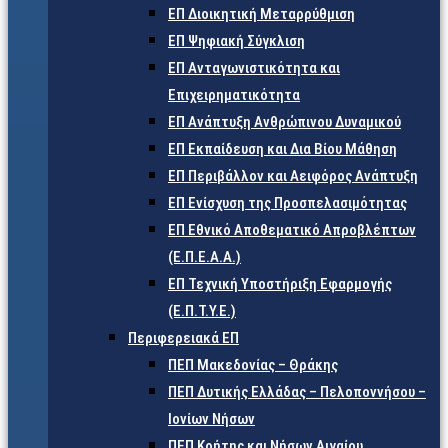
ΕΠ Διοικητική Μεταρρύθμιση
ΕΠ Ψηφιακή Σύγκλιση
ΕΠ Ανταγωνιστικότητα και
Επιχειρηματικότητα
ΕΠ Ανάπτυξη Ανθρώπινου Δυναμικού
ΕΠ Εκπαίδευση και Δια Βίου Μάθηση
ΕΠ Περιβάλλον και Αειφόρος Ανάπτυξη
ΕΠ Ενίσχυση της Προσπελασιμότητας
ΕΠ Εθνικό Αποθεματικό Απροβλέπτων
(Ε.Π.Ε.Α.Α.)
ΕΠ Τεχνική Υποστήριξη Εφαρμογής
(Ε.Π.Τ.Υ.Ε.)
Περιφερειακά ΕΠ
ΠΕΠ Μακεδονίας – Θράκης
ΠΕΠ Δυτικής Ελλάδας – Πελοποννήσου –
Ιονίων Νήσων
ΠΕΠ Κρήτης και Νήσων Αιγαίου