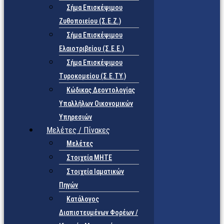
Σήμα Επισκέψιμου
Ζυθοποιείου (Σ.Ε.Ζ.)
Σήμα Επισκέψιμου
Ελαιοτριβείου (Σ.Ε.Ε.)
Σήμα Επισκέψιμου
Τυροκομείου (Σ.Ε.TY.)
Κώδικας Δεοντολογίας
Υπαλλήλων Οικονομικών
Υπηρεσιών
Μελέτες / Πίνακες
Μελέτες
Στοιχεία ΜΗΤΕ
Στοιχεία Ιαματικών
Πηγών
Κατάλογος
Διαπιστευμένων Φορέων /