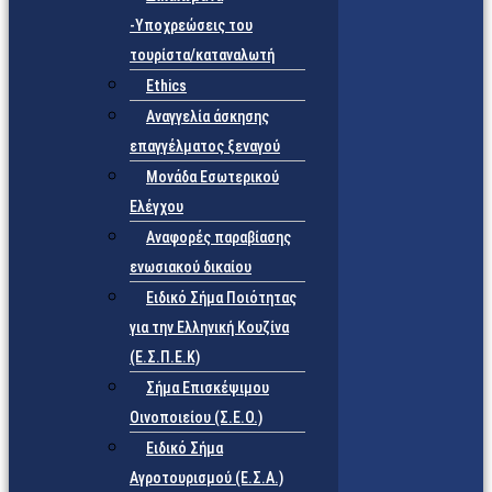
-Υποχρεώσεις του
τουρίστα/καταναλωτή
Ethics
Αναγγελία άσκησης
επαγγέλματος ξεναγού
Μονάδα Εσωτερικού
Ελέγχου
Αναφορές παραβίασης
ενωσιακού δικαίου
Ειδικό Σήμα Ποιότητας
για την Ελληνική Κουζίνα
(Ε.Σ.Π.Ε.Κ)
Σήμα Επισκέψιμου
Οινοποιείου (Σ.Ε.Ο.)
Ειδικό Σήμα
Αγροτουρισμού (Ε.Σ.Α.)