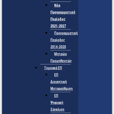
Νέα
Προγραμματική
Περίοδος
2021-2027
Προγραμματική
Περίοδος
2014-2020
Μητρώο
Προμηθευτών
Τομεακά ΕΠ
ΕΠ
Διοικητική
Μεταρρύθμιση
ΕΠ
Ψηφιακή
Σύγκλιση