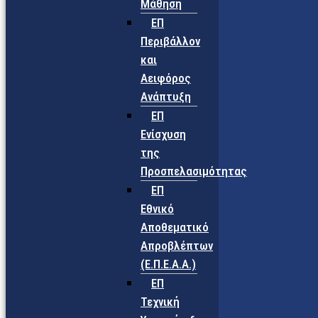
Μάθηση
ΕΠ
Περιβάλλον
και
Αειφόρος
Ανάπτυξη
ΕΠ
Ενίσχυση
της
Προσπελασιμότητας
ΕΠ
Εθνικό
Αποθεματικό
Απροβλέπτων
(Ε.Π.Ε.Α.Α.)
ΕΠ
Τεχνική