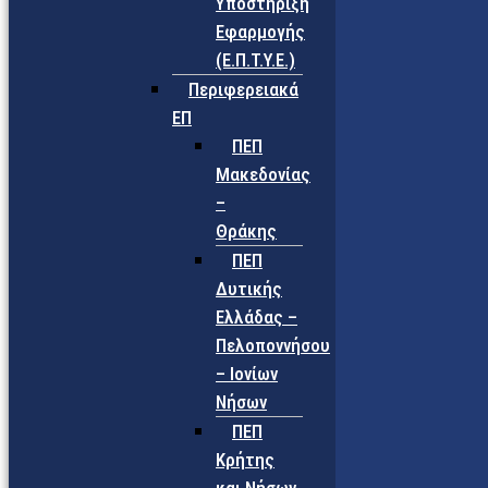
Υποστήριξη
Εφαρμογής
(Ε.Π.Τ.Υ.Ε.)
Περιφερειακά
ΕΠ
ΠΕΠ
Μακεδονίας
–
Θράκης
ΠΕΠ
Δυτικής
Ελλάδας –
Πελοποννήσου
– Ιονίων
Νήσων
ΠΕΠ
Κρήτης