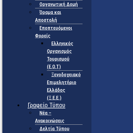
Οργανωτική Δομή
Όραμα και
Αποστολή
Εποπτευόμενοι
Φορείς
Eλληνικός
Οργανισμός
Τουρισμού
(Ε.Ο.Τ)
Ξενοδοχειακό
Επιμελητήριο
Ελλάδος
(Ξ.Ε.Ε.)
Γραφείο Τύπου
Νέα –
Ανακοινώσεις
Δελτία Τύπου