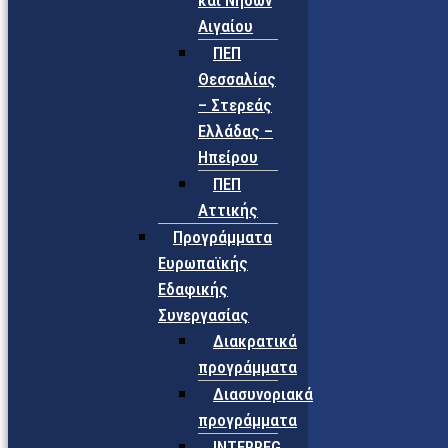
και Νήσων
Αιγαίου
ΠΕΠ
Θεσσαλίας
– Στερεάς
Ελλάδας –
Ηπείρου
ΠΕΠ
Αττικής
Προγράμματα
Ευρωπαϊκής
Εδαφικής
Συνεργασίας
Διακρατικά
προγράμματα
Διασυνοριακά
προγράμματα
INTERREG