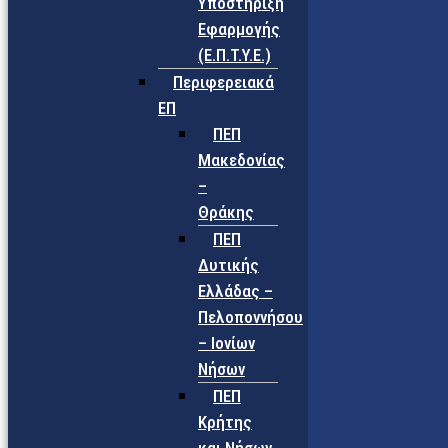
Υποστήριξη
Εφαρμογής
(Ε.Π.Τ.Υ.Ε.)
Περιφερειακά
ΕΠ
ΠΕΠ
Μακεδονίας
–
Θράκης
ΠΕΠ
Δυτικής
Ελλάδας –
Πελοποννήσου
– Ιονίων
Νήσων
ΠΕΠ
Κρήτης