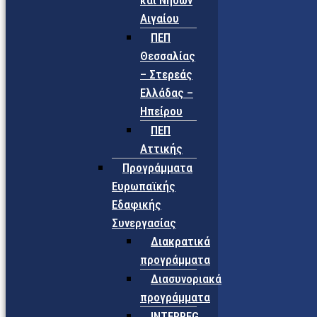
και Νήσων
Αιγαίου
ΠΕΠ
Θεσσαλίας
– Στερεάς
Ελλάδας –
Ηπείρου
ΠΕΠ
Αττικής
Προγράμματα
Ευρωπαϊκής
Εδαφικής
Συνεργασίας
Διακρατικά
προγράμματα
Διασυνοριακά
προγράμματα
INTERREG