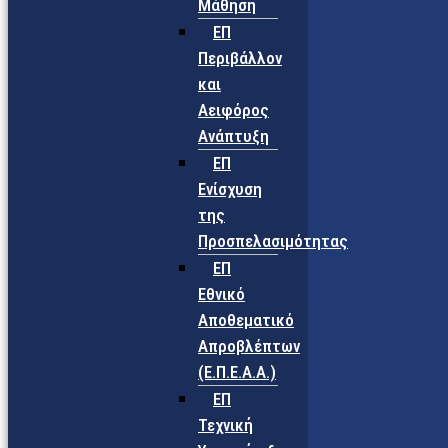
Μάθηση
ΕΠ
Περιβάλλον
και
Αειφόρος
Ανάπτυξη
ΕΠ
Ενίσχυση
της
Προσπελασιμότητας
ΕΠ
Εθνικό
Αποθεματικό
Απροβλέπτων
(Ε.Π.Ε.Α.Α.)
ΕΠ
Τεχνική