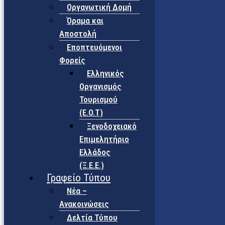
Οργανωτική Δομή
Όραμα και
Αποστολή
Εποπτευόμενοι
Φορείς
Eλληνικός
Οργανισμός
Τουρισμού
(Ε.Ο.Τ)
Ξενοδοχειακό
Επιμελητήριο
Ελλάδος
(Ξ.Ε.Ε.)
Γραφείο Τύπου
Νέα –
Ανακοινώσεις
Δελτία Τύπου