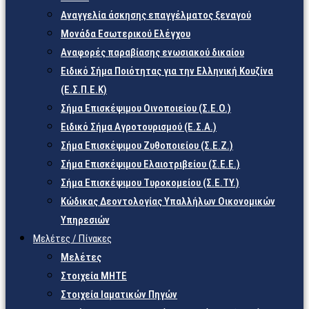
Αναγγελία άσκησης επαγγέλματος ξεναγού
Μονάδα Εσωτερικού Ελέγχου
Αναφορές παραβίασης ενωσιακού δικαίου
Ειδικό Σήμα Ποιότητας για την Ελληνική Κουζίνα
(Ε.Σ.Π.Ε.Κ)
Σήμα Επισκέψιμου Οινοποιείου (Σ.Ε.Ο.)
Ειδικό Σήμα Αγροτουρισμού (Ε.Σ.Α.)
Σήμα Επισκέψιμου Ζυθοποιείου (Σ.Ε.Ζ.)
Σήμα Επισκέψιμου Ελαιοτριβείου (Σ.Ε.Ε.)
Σήμα Επισκέψιμου Τυροκομείου (Σ.Ε.TY.)
Κώδικας Δεοντολογίας Υπαλλήλων Οικονομικών
Υπηρεσιών
Μελέτες / Πίνακες
Μελέτες
Στοιχεία ΜΗΤΕ
Στοιχεία Ιαματικών Πηγών