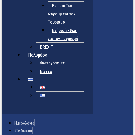
Ευρωπαϊκό
Φόρουμ για τον
Τουρισμό
Ετήσια Έκθεση
για τον Τουρισμό
BREXIT
Πολυμέσα
Φωτογραφίες
Βίντεο
Ημερολόγιο
Σύνδεσμοι