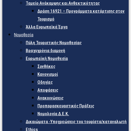
Ταμείο Ανάκαμψης και Ανθεκτικότητας
Δράση 16921 – Προγράμματα κατάρτισης στον
Τουρισμό
Άλλα Ευρωπαϊκά Έργα
Νομοθεσία
Πύλη Τουριστικής Νομοθεσίας
Βραχυχρόνια διαμονή
Ευρωπαϊκή Νομοθεσία
Συνθήκες
Κανονισμοί
Οδηγίες
Αποφάσεις
Ανακοινώσεις
Προπαρασκευαστικές Πράξεις
Νομολογία Δ.Ε.Κ.
Δικαιώματα -Υποχρεώσεις του τουρίστα/καταναλωτή
Ethics