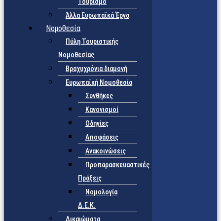
Τουρισμό
Άλλα Ευρωπαϊκά Έργα
Νομοθεσία
Πύλη Τουριστικής
Νομοθεσίας
Βραχυχρόνια διαμονή
Ευρωπαϊκή Νομοθεσία
Συνθήκες
Κανονισμοί
Οδηγίες
Αποφάσεις
Ανακοινώσεις
Προπαρασκευαστικές
Πράξεις
Νομολογία
Δ.Ε.Κ.
Δικαιώματα