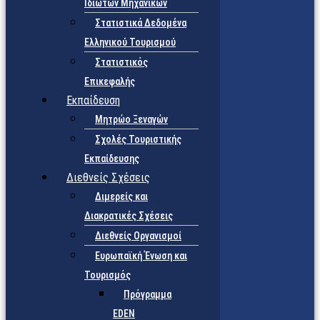
Ιδιωτών Μηχανικών
Στατιστικά Δεδομένα
Ελληνικού Τουρισμού
Στατιστικός
Επικεφαλής
Εκπαίδευση
Μητρώο Ξεναγών
Σχολές Τουριστικής
Εκπαίδευσης
Διεθνείς Σχέσεις
Διμερείς και
Διακρατικές Σχέσεις
Διεθνείς Οργανισμοί
Ευρωπαϊκή Ένωση και
Τουρισμός
Πρόγραμμα
EDEN