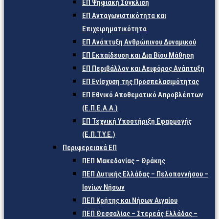
ΕΠ Ψηφιακή Σύγκλιση
ΕΠ Ανταγωνιστικότητα και
Επιχειρηματικότητα
ΕΠ Ανάπτυξη Ανθρώπινου Δυναμικού
ΕΠ Εκπαίδευση και Δια Βίου Μάθηση
ΕΠ Περιβάλλον και Αειφόρος Ανάπτυξη
ΕΠ Ενίσχυση της Προσπελασιμότητας
ΕΠ Εθνικό Αποθεματικό Απροβλέπτων
(Ε.Π.Ε.Α.Α.)
ΕΠ Τεχνική Υποστήριξη Εφαρμογής
(Ε.Π.Τ.Υ.Ε.)
Περιφερειακά ΕΠ
ΠΕΠ Μακεδονίας – Θράκης
ΠΕΠ Δυτικής Ελλάδας – Πελοποννήσου –
Ιονίων Νήσων
ΠΕΠ Κρήτης και Νήσων Αιγαίου
ΠΕΠ Θεσσαλίας – Στερεάς Ελλάδας –