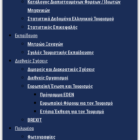
Κατάλογος Διαπιστευμένων Φορέων / Ιδιωτών
Μηχανικών
Στατιστικά Δεδομένα Ελληνικού Τουρισμού
Στατιστικός Επικεφαλής
Εκπαίδευση
Μητρώο Ξεναγών
Σχολές Τουριστικής Εκπαίδευσης
Διεθνείς Σχέσεις
Διμερείς και Διακρατικές Σχέσεις
Διεθνείς Οργανισμοί
Ευρωπαϊκή Ένωση και Τουρισμός
Πρόγραμμα EDEN
Ευρωπαϊκό Φόρουμ για τον Τουρισμό
Ετήσια Έκθεση για τον Τουρισμό
BREXIT
Πολυμέσα
Φωτογραφίες