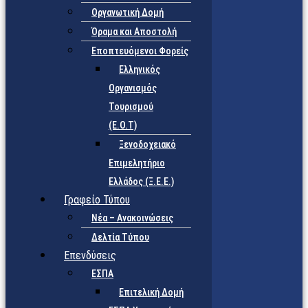
Οργανωτική Δομή
Όραμα και Αποστολή
Εποπτευόμενοι Φορείς
Eλληνικός
Οργανισμός
Τουρισμού
(Ε.Ο.Τ)
Ξενοδοχειακό
Επιμελητήριο
Ελλάδος (Ξ.Ε.Ε.)
Γραφείο Τύπου
Νέα – Ανακοινώσεις
Δελτία Τύπου
Επενδύσεις
ΕΣΠΑ
Επιτελική Δομή