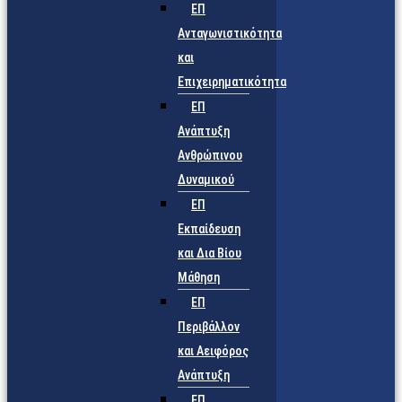
ΕΠ
Ανταγωνιστικότητα
και
Επιχειρηματικότητα
ΕΠ
Ανάπτυξη
Ανθρώπινου
Δυναμικού
ΕΠ
Εκπαίδευση
και Δια Βίου
Μάθηση
ΕΠ
Περιβάλλον
και Αειφόρος
Ανάπτυξη
ΕΠ