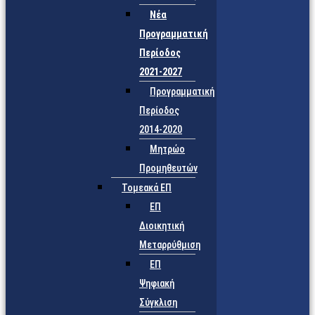
Νέα
Προγραμματική
Περίοδος
2021-2027
Προγραμματική
Περίοδος
2014-2020
Μητρώο
Προμηθευτών
Τομεακά ΕΠ
ΕΠ
Διοικητική
Μεταρρύθμιση
ΕΠ
Ψηφιακή
Σύγκλιση