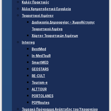
Καλές Πρακτικές
Άλλα Χρηματοδοτικά Εργαλεία
Τουριστικοί Λιμένες
Διαδικασία Δημιουργίας – Χωροθέτησης
Τουριστικού Λιμένα
Χάρτες Τουριστικών Λιμένων
Interreg
BestMed
In-MedTouR
SmartMED
GEOSTARS
RE-CULT
Tourism-e
ALTTOUR
PORTOLANES
POPRoutes
Τομεακό Πρόγραμμα Ανάπτυξης του Υπουργείου