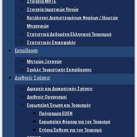
Στοιχεία ΜΗΤΕ
Στοιχεία Ιαματικών Πηγών
Κατάλογος Διαπιστευμένων Φορέων / Ιδιωτών
Μηχανικών
Στατιστικά Δεδομένα Ελληνικού Τουρισμού
Στατιστικός Επικεφαλής
Εκπαίδευση
Μητρώο Ξεναγών
Σχολές Τουριστικής Εκπαίδευσης
Διεθνείς Σχέσεις
Διμερείς και Διακρατικές Σχέσεις
Διεθνείς Οργανισμοί
Ευρωπαϊκή Ένωση και Τουρισμός
Πρόγραμμα EDEN
Ευρωπαϊκό Φόρουμ για τον Τουρισμό
Ετήσια Έκθεση για τον Τουρισμό