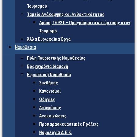
Τουρισμού
Ταμείο Ανάκαμψης και Ανθεκτικότητας
Δράση 16921 – Προγράμματα κατάρτισης στον
Τουρισμό
Άλλα Ευρωπαϊκά Έργα
Νομοθεσία
Πύλη Τουριστικής Νομοθεσίας
Βραχυχρόνια διαμονή
Ευρωπαϊκή Νομοθεσία
Συνθήκες
Κανονισμοί
Οδηγίες
Αποφάσεις
Ανακοινώσεις
Προπαρασκευαστικές Πράξεις
Νομολογία Δ.Ε.Κ.