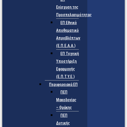
Ενίσχυση της
Προσπελασιμότητας
ΕΠ Εθνικό
Αποθεματικό
Απροβλέπτων
(Ε.Π.Ε.Α.Α.)
ΕΠ Τεχνική
Υποστήριξη
Εφαρμογής
(Ε.Π.Τ.Υ.Ε.)
Περιφερειακά ΕΠ
ΠΕΠ
Μακεδονίας
– Θράκης
ΠΕΠ
Δυτικής