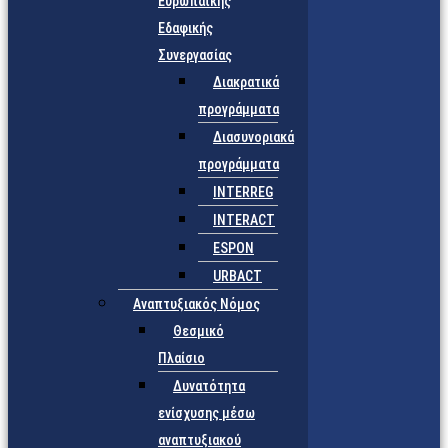
Ευρωπαϊκής
Εδαφικής
Συνεργασίας
Διακρατικά
προγράμματα
Διασυνοριακά
προγράμματα
INTERREG
INTERACT
ESPON
URBACT
Αναπτυξιακός Νόμος
Θεσμικό
Πλαίσιο
Δυνατότητα
ενίσχυσης μέσω
αναπτυξιακού