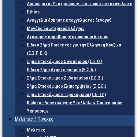
Δικαιώματα -Υποχρεώσεις του τουρίστα/καταναλωτή
Ethics
Αναγγελία άσκησης επαγγέλματος ξεναγού
Μονάδα Εσωτερικού Ελέγχου
Αναφορές παραβίασης ενωσιακού δικαίου
Ειδικό Σήμα Ποιότητας για την Ελληνική Κουζίνα
(Ε.Σ.Π.Ε.Κ)
Σήμα Επισκέψιμου Οινοποιείου (Σ.Ε.Ο.)
Ειδικό Σήμα Αγροτουρισμού (Ε.Σ.Α.)
Σήμα Επισκέψιμου Ζυθοποιείου (Σ.Ε.Ζ.)
Σήμα Επισκέψιμου Ελαιοτριβείου (Σ.Ε.Ε.)
Σήμα Επισκέψιμου Τυροκομείου (Σ.Ε.TY.)
Κώδικας Δεοντολογίας Υπαλλήλων Οικονομικών
Υπηρεσιών
Μελέτες / Πίνακες
Μελέτες