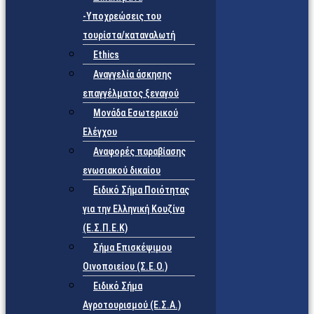
-Υποχρεώσεις του
τουρίστα/καταναλωτή
Ethics
Αναγγελία άσκησης
επαγγέλματος ξεναγού
Μονάδα Εσωτερικού
Ελέγχου
Αναφορές παραβίασης
ενωσιακού δικαίου
Ειδικό Σήμα Ποιότητας
για την Ελληνική Κουζίνα
(Ε.Σ.Π.Ε.Κ)
Σήμα Επισκέψιμου
Οινοποιείου (Σ.Ε.Ο.)
Ειδικό Σήμα
Αγροτουρισμού (Ε.Σ.Α.)