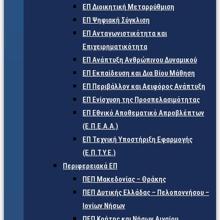
ΕΠ Διοικητική Μεταρρύθμιση
ΕΠ Ψηφιακή Σύγκλιση
ΕΠ Ανταγωνιστικότητα και
Επιχειρηματικότητα
ΕΠ Ανάπτυξη Ανθρώπινου Δυναμικού
ΕΠ Εκπαίδευση και Δια Βίου Μάθηση
ΕΠ Περιβάλλον και Αειφόρος Ανάπτυξη
ΕΠ Ενίσχυση της Προσπελασιμότητας
ΕΠ Εθνικό Αποθεματικό Απροβλέπτων
(Ε.Π.Ε.Α.Α.)
ΕΠ Τεχνική Υποστήριξη Εφαρμογής
(Ε.Π.Τ.Υ.Ε.)
Περιφερειακά ΕΠ
ΠΕΠ Μακεδονίας – Θράκης
ΠΕΠ Δυτικής Ελλάδας – Πελοποννήσου –
Ιονίων Νήσων
ΠΕΠ Κρήτης και Νήσων Αιγαίου