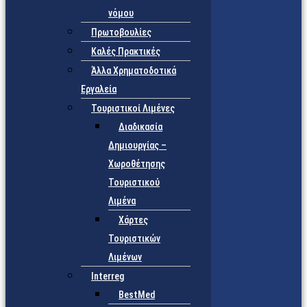
νόμου
Πρωτοβουλίες
Καλές Πρακτικές
Άλλα Χρηματοδοτικά
Εργαλεία
Τουριστικοί Λιμένες
Διαδικασία
Δημιουργίας –
Χωροθέτησης
Τουριστικού
Λιμένα
Χάρτες
Τουριστικών
Λιμένων
Interreg
BestMed