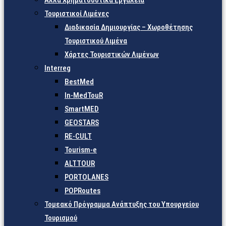
Άλλα Χρηματοδοτικά Εργαλεία
Τουριστικοί Λιμένες
Διαδικασία Δημιουργίας – Χωροθέτησης
Τουριστικού Λιμένα
Χάρτες Τουριστικών Λιμένων
Interreg
BestMed
In-MedTouR
SmartMED
GEOSTARS
RE-CULT
Tourism-e
ALTTOUR
PORTOLANES
POPRoutes
Τομεακό Πρόγραμμα Ανάπτυξης του Υπουργείου
Τουρισμού