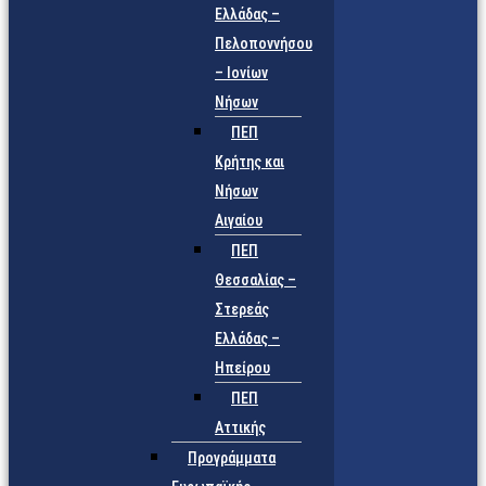
Ελλάδας –
Πελοποννήσου
– Ιονίων
Νήσων
ΠΕΠ
Κρήτης και
Νήσων
Αιγαίου
ΠΕΠ
Θεσσαλίας –
Στερεάς
Ελλάδας –
Ηπείρου
ΠΕΠ
Αττικής
Προγράμματα