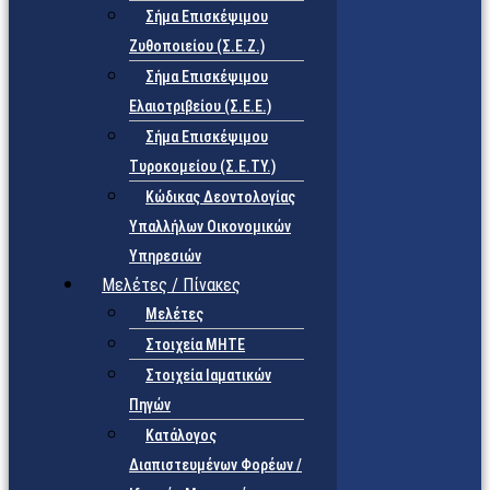
Σήμα Επισκέψιμου
Ζυθοποιείου (Σ.Ε.Ζ.)
Σήμα Επισκέψιμου
Ελαιοτριβείου (Σ.Ε.Ε.)
Σήμα Επισκέψιμου
Τυροκομείου (Σ.Ε.TY.)
Κώδικας Δεοντολογίας
Υπαλλήλων Οικονομικών
Υπηρεσιών
Μελέτες / Πίνακες
Μελέτες
Στοιχεία ΜΗΤΕ
Στοιχεία Ιαματικών
Πηγών
Κατάλογος
Διαπιστευμένων Φορέων /