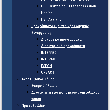
ΠΕΠ Θεσσαλίας – Στερεάς Ελλάδας –
Ηπείρου
ΠΕΠ Αττικής
Προγράμματα Ευρωπαϊκής Εδαφικής
Συνεργασίας
Διακρατικά προγράμματα
Διασυνοριακά προγράμματα
INTERREG
INTERACT
ESPON
URBACT
Αναπτυξιακός Νόμος
Θεσμικό Πλαίσιο
Δυνατότητα ενίσχυσης μέσω αναπτυξιακού
νόμου
Πρωτοβουλίες