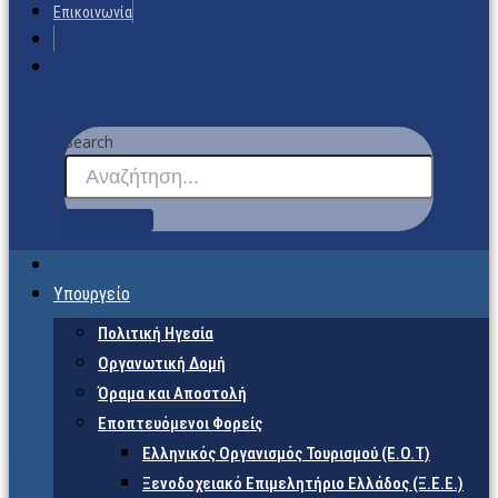
Επικοινωνία
Search
Υπουργείο
Πολιτική Ηγεσία
Οργανωτική Δομή
Όραμα και Αποστολή
Εποπτευόμενοι Φορείς
Eλληνικός Οργανισμός Τουρισμού (Ε.Ο.Τ)
Ξενοδοχειακό Επιμελητήριο Ελλάδος (Ξ.Ε.Ε.)