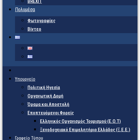
BREXIT
Πολυμέσα
Φωτογραφίες
Βίντεο
Υπουργείο
Πολιτική Ηγεσία
Οργανωτική Δομή
Όραμα και Αποστολή
Εποπτευόμενοι Φορείς
Eλληνικός Οργανισμός Τουρισμού (Ε.Ο.Τ)
Ξενοδοχειακό Επιμελητήριο Ελλάδος (Ξ.Ε.Ε.)
Γραφείο Τύπου