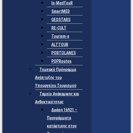
In-MedTouR
SmartMED
GEOSTARS
RE-CULT
Tourism-e
ALTTOUR
PORTOLANES
POPRoutes
Τομεακό Πρόγραμμα
Ανάπτυξης του
Υπουργείου Τουρισμού
Ταμείο Ανάκαμψης και
Ανθεκτικότητας
Δράση 16921 –
Προγράμματα
κατάρτισης στον