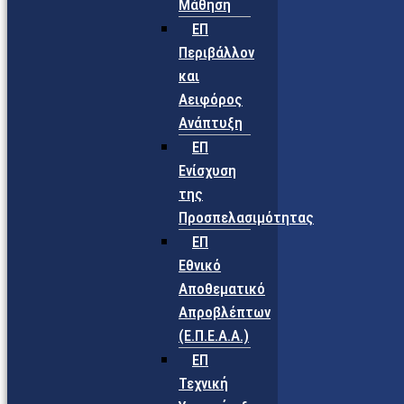
Μάθηση
ΕΠ
Περιβάλλον
και
Αειφόρος
Ανάπτυξη
ΕΠ
Ενίσχυση
της
Προσπελασιμότητας
ΕΠ
Εθνικό
Αποθεματικό
Απροβλέπτων
(Ε.Π.Ε.Α.Α.)
ΕΠ
Τεχνική