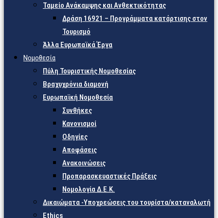
Ταμείο Ανάκαμψης και Ανθεκτικότητας
Δράση 16921 – Προγράμματα κατάρτισης στον
Τουρισμό
Άλλα Ευρωπαϊκά Έργα
Νομοθεσία
Πύλη Τουριστικής Νομοθεσίας
Βραχυχρόνια διαμονή
Ευρωπαϊκή Νομοθεσία
Συνθήκες
Κανονισμοί
Οδηγίες
Αποφάσεις
Ανακοινώσεις
Προπαρασκευαστικές Πράξεις
Νομολογία Δ.Ε.Κ.
Δικαιώματα -Υποχρεώσεις του τουρίστα/καταναλωτή
Ethics