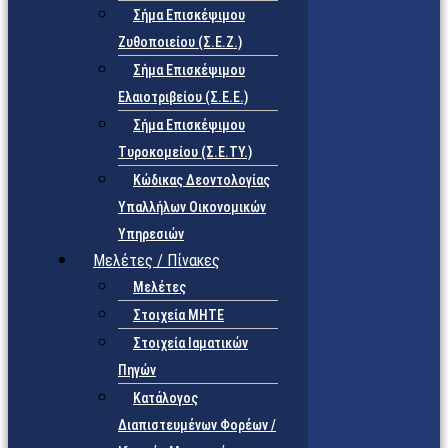
Σήμα Επισκέψιμου
Ζυθοποιείου (Σ.Ε.Ζ.)
Σήμα Επισκέψιμου
Ελαιοτριβείου (Σ.Ε.Ε.)
Σήμα Επισκέψιμου
Τυροκομείου (Σ.Ε.TY.)
Κώδικας Δεοντολογίας
Υπαλλήλων Οικονομικών
Υπηρεσιών
Μελέτες / Πίνακες
Μελέτες
Στοιχεία ΜΗΤΕ
Στοιχεία Ιαματικών
Πηγών
Κατάλογος
Διαπιστευμένων Φορέων /