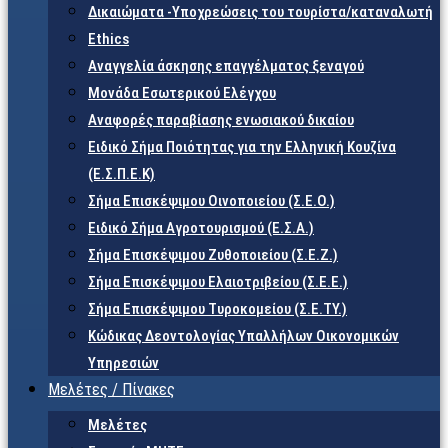
Δικαιώματα -Υποχρεώσεις του τουρίστα/καταναλωτή
Ethics
Αναγγελία άσκησης επαγγέλματος ξεναγού
Μονάδα Εσωτερικού Ελέγχου
Αναφορές παραβίασης ενωσιακού δικαίου
Ειδικό Σήμα Ποιότητας για την Ελληνική Κουζίνα
(Ε.Σ.Π.Ε.Κ)
Σήμα Επισκέψιμου Οινοποιείου (Σ.Ε.Ο.)
Ειδικό Σήμα Αγροτουρισμού (Ε.Σ.Α.)
Σήμα Επισκέψιμου Ζυθοποιείου (Σ.Ε.Ζ.)
Σήμα Επισκέψιμου Ελαιοτριβείου (Σ.Ε.Ε.)
Σήμα Επισκέψιμου Τυροκομείου (Σ.Ε.TY.)
Κώδικας Δεοντολογίας Υπαλλήλων Οικονομικών
Υπηρεσιών
Μελέτες / Πίνακες
Μελέτες