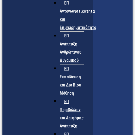
ΕΠ
Ανταγωνιστικότητα
και
Επιχειρηματικότητα
ΕΠ
Ανάπτυξη
Ανθρώπινου
Δυναμικού
ΕΠ
Εκπαίδευση
και Δια Βίου
Μάθηση
ΕΠ
Περιβάλλον
και Αειφόρος
Ανάπτυξη
ΕΠ