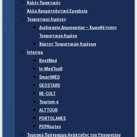
Καλές Πρακτικές
Άλλα Χρηματοδοτικά Εργαλεία
Τουριστικοί Λιμένες
Διαδικασία Δημιουργίας – Χωροθέτησης
Τουριστικού Λιμένα
Χάρτες Τουριστικών Λιμένων
Interreg
BestMed
In-MedTouR
SmartMED
GEOSTARS
RE-CULT
Tourism-e
ALTTOUR
PORTOLANES
POPRoutes
Τομεακό Πρόγραμμα Ανάπτυξης του Υπουργείου