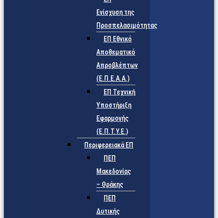
Ενίσχυση της
Προσπελασιμότητας
ΕΠ Εθνικό
Αποθεματικό
Απροβλέπτων
(Ε.Π.Ε.Α.Α.)
ΕΠ Τεχνική
Υποστήριξη
Εφαρμογής
(Ε.Π.Τ.Υ.Ε.)
Περιφερειακά ΕΠ
ΠΕΠ
Μακεδονίας
– Θράκης
ΠΕΠ
Δυτικής