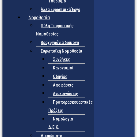
Τουρισμό
Άλλα Ευρωπαϊκά Έργα
Νομοθεσία
Πύλη Τουριστικής
Νομοθεσίας
Βραχυχρόνια διαμονή
Ευρωπαϊκή Νομοθεσία
Συνθήκες
Κανονισμοί
Οδηγίες
Αποφάσεις
Ανακοινώσεις
Προπαρασκευαστικές
Πράξεις
Νομολογία
Δ.Ε.Κ.
Δικαιώματα