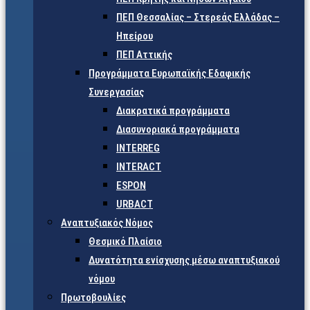
ΠΕΠ Θεσσαλίας – Στερεάς Ελλάδας –
Ηπείρου
ΠΕΠ Αττικής
Προγράμματα Ευρωπαϊκής Εδαφικής
Συνεργασίας
Διακρατικά προγράμματα
Διασυνοριακά προγράμματα
INTERREG
INTERACT
ESPON
URBACT
Αναπτυξιακός Νόμος
Θεσμικό Πλαίσιο
Δυνατότητα ενίσχυσης μέσω αναπτυξιακού
νόμου
Πρωτοβουλίες