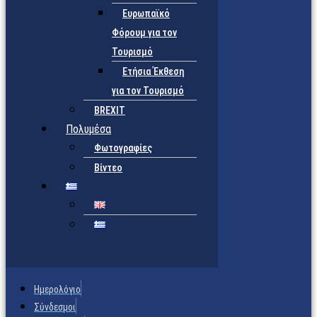
Ευρωπαϊκό
Φόρουμ για τον
Τουρισμό
Ετήσια Έκθεση
για τον Τουρισμό
BREXIT
Πολυμέσα
Φωτογραφίες
Βίντεο
Ημερολόγιο
Σύνδεσμοι