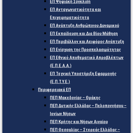
ΕΠ Ψηφιακή Σύγκλιση
ΕΠ Ανταγωνιστικότητα και
Επιχειρηματικότητα
ΕΠ Ανάπτυξη Ανθρώπινου Δυναμικού
ΕΠ Εκπαίδευση και Δια Βίου Μάθηση
ΕΠ Περιβάλλον και Αειφόρος Ανάπτυξη
ΕΠ Ενίσχυση της Προσπελασιμότητας
ΕΠ Εθνικό Αποθεματικό Απροβλέπτων
(Ε.Π.Ε.Α.Α.)
ΕΠ Τεχνική Υποστήριξη Εφαρμογής
(Ε.Π.Τ.Υ.Ε.)
Περιφερειακά ΕΠ
ΠΕΠ Μακεδονίας – Θράκης
ΠΕΠ Δυτικής Ελλάδας – Πελοποννήσου –
Ιονίων Νήσων
ΠΕΠ Κρήτης και Νήσων Αιγαίου
ΠΕΠ Θεσσαλίας – Στερεάς Ελλάδας –