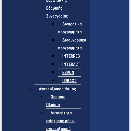
Ευρωπαϊκής
Εδαφικής
Συνεργασίας
Διακρατικά
προγράμματα
Διασυνοριακά
προγράμματα
INTERREG
INTERACT
ESPON
URBACT
Αναπτυξιακός Νόμος
Θεσμικό
Πλαίσιο
Δυνατότητα
ενίσχυσης μέσω
αναπτυξιακού