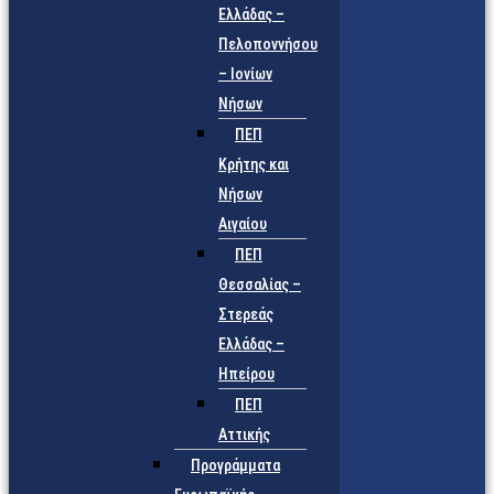
Ελλάδας –
Πελοποννήσου
– Ιονίων
Νήσων
ΠΕΠ
Κρήτης και
Νήσων
Αιγαίου
ΠΕΠ
Θεσσαλίας –
Στερεάς
Ελλάδας –
Ηπείρου
ΠΕΠ
Αττικής
Προγράμματα