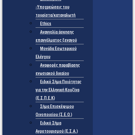
-Υποχρεώσεις του
τουρίστα/καταναλωτή
Ethics
Αναγγελία άσκησης
επαγγέλματος ξεναγού
Μονάδα Εσωτερικού
Ελέγχου
Αναφορές παραβίασης
ενωσιακού δικαίου
Ειδικό Σήμα Ποιότητας
για την Ελληνική Κουζίνα
(Ε.Σ.Π.Ε.Κ)
Σήμα Επισκέψιμου
Οινοποιείου (Σ.Ε.Ο.)
Ειδικό Σήμα
Αγροτουρισμού (Ε.Σ.Α.)