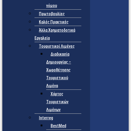
νόμου
Πρωτοβουλίες
Καλές Πρακτικές
Άλλα Χρηματοδοτικά
Εργαλεία
Τουριστικοί Λιμένες
Διαδικασία
Δημιουργίας –
Χωροθέτησης
Τουριστικού
Λιμένα
Χάρτες
Τουριστικών
Λιμένων
Interreg
BestMed