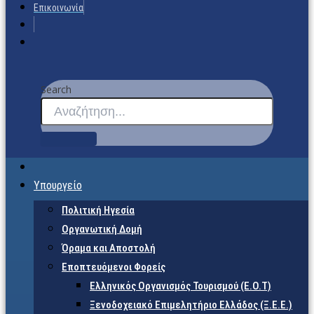
Επικοινωνία
Search
Υπουργείο
Πολιτική Ηγεσία
Οργανωτική Δομή
Όραμα και Αποστολή
Εποπτευόμενοι Φορείς
Eλληνικός Οργανισμός Τουρισμού (Ε.Ο.Τ)
Ξενοδοχειακό Επιμελητήριο Ελλάδος (Ξ.Ε.Ε.)