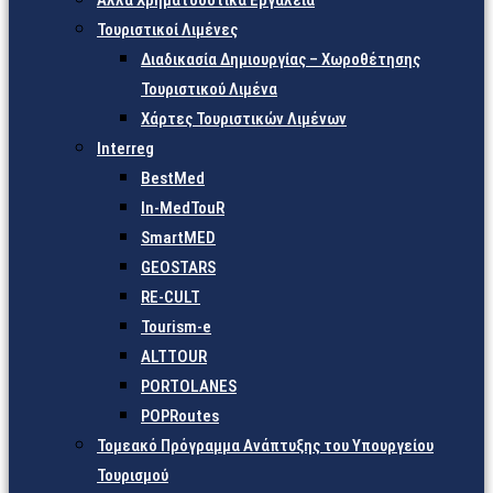
Άλλα Χρηματοδοτικά Εργαλεία
Τουριστικοί Λιμένες
Διαδικασία Δημιουργίας – Χωροθέτησης
Τουριστικού Λιμένα
Χάρτες Τουριστικών Λιμένων
Interreg
BestMed
In-MedTouR
SmartMED
GEOSTARS
RE-CULT
Tourism-e
ALTTOUR
PORTOLANES
POPRoutes
Τομεακό Πρόγραμμα Ανάπτυξης του Υπουργείου
Τουρισμού