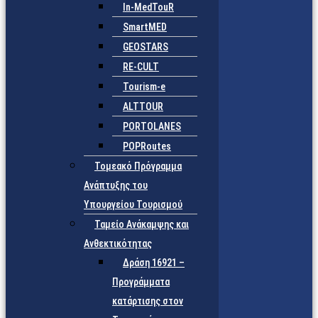
In-MedTouR
SmartMED
GEOSTARS
RE-CULT
Tourism-e
ALTTOUR
PORTOLANES
POPRoutes
Τομεακό Πρόγραμμα
Ανάπτυξης του
Υπουργείου Τουρισμού
Ταμείο Ανάκαμψης και
Ανθεκτικότητας
Δράση 16921 –
Προγράμματα
κατάρτισης στον