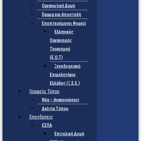
Οργανωτική Δομή
Όραμα και Αποστολή
Εποπτευόμενοι Φορείς
Eλληνικός
Οργανισμός
Τουρισμού
(Ε.Ο.Τ)
Ξενοδοχειακό
Επιμελητήριο
Ελλάδος (Ξ.Ε.Ε.)
Γραφείο Τύπου
Νέα – Ανακοινώσεις
Δελτία Τύπου
Επενδύσεις
ΕΣΠΑ
Επιτελική Δομή