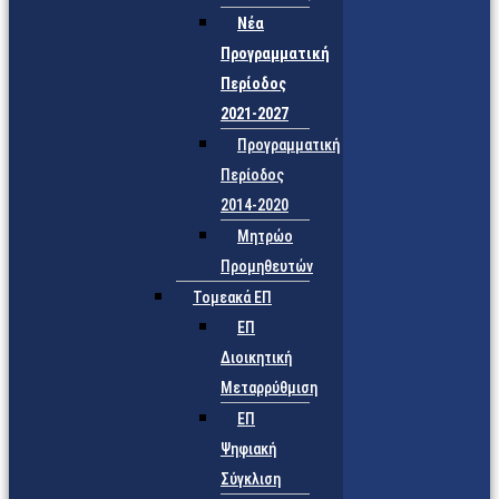
Νέα
Προγραμματική
Περίοδος
2021-2027
Προγραμματική
Περίοδος
2014-2020
Μητρώο
Προμηθευτών
Τομεακά ΕΠ
ΕΠ
Διοικητική
Μεταρρύθμιση
ΕΠ
Ψηφιακή
Σύγκλιση