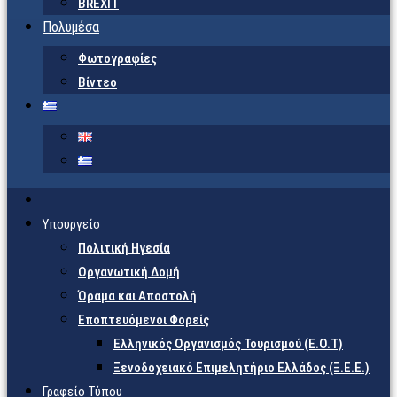
BREXIT
Πολυμέσα
Φωτογραφίες
Βίντεο
Υπουργείο
Πολιτική Ηγεσία
Οργανωτική Δομή
Όραμα και Αποστολή
Εποπτευόμενοι Φορείς
Eλληνικός Οργανισμός Τουρισμού (Ε.Ο.Τ)
Ξενοδοχειακό Επιμελητήριο Ελλάδος (Ξ.Ε.Ε.)
Γραφείο Τύπου