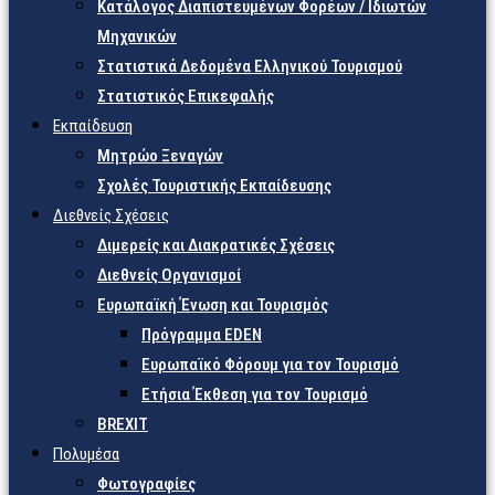
Κατάλογος Διαπιστευμένων Φορέων / Ιδιωτών
Μηχανικών
Στατιστικά Δεδομένα Ελληνικού Τουρισμού
Στατιστικός Επικεφαλής
Εκπαίδευση
Μητρώο Ξεναγών
Σχολές Τουριστικής Εκπαίδευσης
Διεθνείς Σχέσεις
Διμερείς και Διακρατικές Σχέσεις
Διεθνείς Οργανισμοί
Ευρωπαϊκή Ένωση και Τουρισμός
Πρόγραμμα EDEN
Ευρωπαϊκό Φόρουμ για τον Τουρισμό
Ετήσια Έκθεση για τον Τουρισμό
BREXIT
Πολυμέσα
Φωτογραφίες