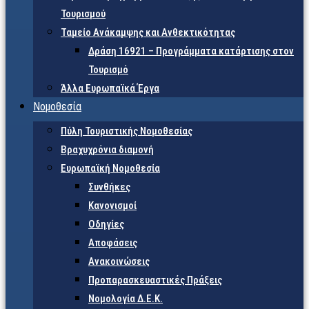
Τουρισμού
Ταμείο Ανάκαμψης και Ανθεκτικότητας
Δράση 16921 – Προγράμματα κατάρτισης στον
Τουρισμό
Άλλα Ευρωπαϊκά Έργα
Νομοθεσία
Πύλη Τουριστικής Νομοθεσίας
Βραχυχρόνια διαμονή
Ευρωπαϊκή Νομοθεσία
Συνθήκες
Κανονισμοί
Οδηγίες
Αποφάσεις
Ανακοινώσεις
Προπαρασκευαστικές Πράξεις
Νομολογία Δ.Ε.Κ.