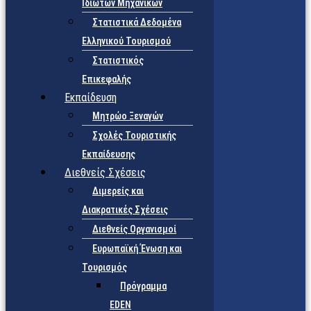
Ιδιωτών Μηχανικών
Στατιστικά Δεδομένα
Ελληνικού Τουρισμού
Στατιστικός
Επικεφαλής
Εκπαίδευση
Μητρώο Ξεναγών
Σχολές Τουριστικής
Εκπαίδευσης
Διεθνείς Σχέσεις
Διμερείς και
Διακρατικές Σχέσεις
Διεθνείς Οργανισμοί
Ευρωπαϊκή Ένωση και
Τουρισμός
Πρόγραμμα
EDEN