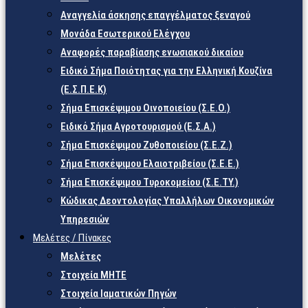
Αναγγελία άσκησης επαγγέλματος ξεναγού
Μονάδα Εσωτερικού Ελέγχου
Αναφορές παραβίασης ενωσιακού δικαίου
Ειδικό Σήμα Ποιότητας για την Ελληνική Κουζίνα
(Ε.Σ.Π.Ε.Κ)
Σήμα Επισκέψιμου Οινοποιείου (Σ.Ε.Ο.)
Ειδικό Σήμα Αγροτουρισμού (Ε.Σ.Α.)
Σήμα Επισκέψιμου Ζυθοποιείου (Σ.Ε.Ζ.)
Σήμα Επισκέψιμου Ελαιοτριβείου (Σ.Ε.Ε.)
Σήμα Επισκέψιμου Τυροκομείου (Σ.Ε.TY.)
Κώδικας Δεοντολογίας Υπαλλήλων Οικονομικών
Υπηρεσιών
Μελέτες / Πίνακες
Μελέτες
Στοιχεία ΜΗΤΕ
Στοιχεία Ιαματικών Πηγών