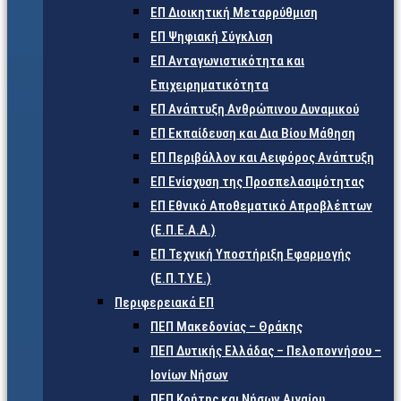
ΕΠ Διοικητική Μεταρρύθμιση
ΕΠ Ψηφιακή Σύγκλιση
ΕΠ Ανταγωνιστικότητα και
Επιχειρηματικότητα
ΕΠ Ανάπτυξη Ανθρώπινου Δυναμικού
ΕΠ Εκπαίδευση και Δια Βίου Μάθηση
ΕΠ Περιβάλλον και Αειφόρος Ανάπτυξη
ΕΠ Ενίσχυση της Προσπελασιμότητας
ΕΠ Εθνικό Αποθεματικό Απροβλέπτων
(Ε.Π.Ε.Α.Α.)
ΕΠ Τεχνική Υποστήριξη Εφαρμογής
(Ε.Π.Τ.Υ.Ε.)
Περιφερειακά ΕΠ
ΠΕΠ Μακεδονίας – Θράκης
ΠΕΠ Δυτικής Ελλάδας – Πελοποννήσου –
Ιονίων Νήσων
ΠΕΠ Κρήτης και Νήσων Αιγαίου