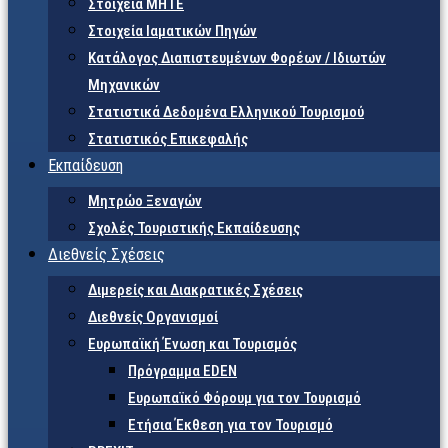
Στοιχεία ΜΗΤΕ
Στοιχεία Ιαματικών Πηγών
Κατάλογος Διαπιστευμένων Φορέων / Ιδιωτών
Μηχανικών
Στατιστικά Δεδομένα Ελληνικού Τουρισμού
Στατιστικός Επικεφαλής
Εκπαίδευση
Μητρώο Ξεναγών
Σχολές Τουριστικής Εκπαίδευσης
Διεθνείς Σχέσεις
Διμερείς και Διακρατικές Σχέσεις
Διεθνείς Οργανισμοί
Ευρωπαϊκή Ένωση και Τουρισμός
Πρόγραμμα EDEN
Ευρωπαϊκό Φόρουμ για τον Τουρισμό
Ετήσια Έκθεση για τον Τουρισμό