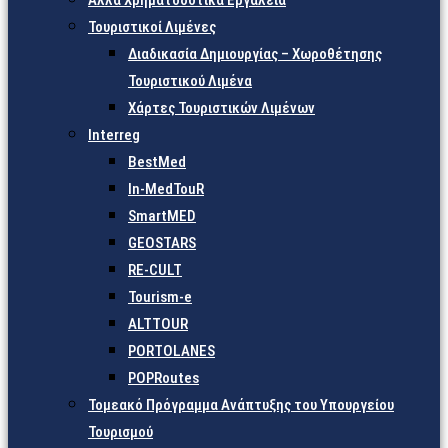
Άλλα Χρηματοδοτικά Εργαλεία
Τουριστικοί Λιμένες
Διαδικασία Δημιουργίας – Χωροθέτησης
Τουριστικού Λιμένα
Χάρτες Τουριστικών Λιμένων
Interreg
BestMed
In-MedTouR
SmartMED
GEOSTARS
RE-CULT
Tourism-e
ALTTOUR
PORTOLANES
POPRoutes
Τομεακό Πρόγραμμα Ανάπτυξης του Υπουργείου
Τουρισμού