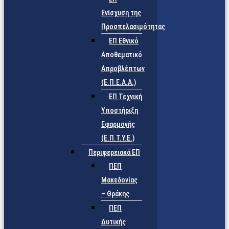
Ενίσχυση της
Προσπελασιμότητας
ΕΠ Εθνικό
Αποθεματικό
Απροβλέπτων
(Ε.Π.Ε.Α.Α.)
ΕΠ Τεχνική
Υποστήριξη
Εφαρμογής
(Ε.Π.Τ.Υ.Ε.)
Περιφερειακά ΕΠ
ΠΕΠ
Μακεδονίας
– Θράκης
ΠΕΠ
Δυτικής