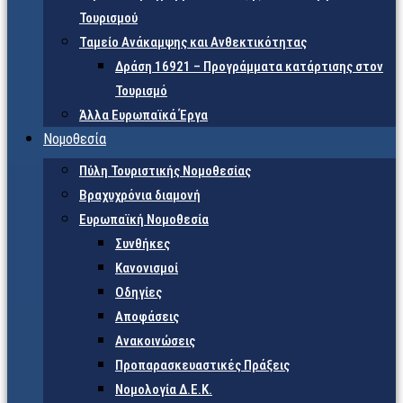
Τουρισμού
Ταμείο Ανάκαμψης και Ανθεκτικότητας
Δράση 16921 – Προγράμματα κατάρτισης στον
Τουρισμό
Άλλα Ευρωπαϊκά Έργα
Νομοθεσία
Πύλη Τουριστικής Νομοθεσίας
Βραχυχρόνια διαμονή
Ευρωπαϊκή Νομοθεσία
Συνθήκες
Κανονισμοί
Οδηγίες
Αποφάσεις
Ανακοινώσεις
Προπαρασκευαστικές Πράξεις
Νομολογία Δ.Ε.Κ.