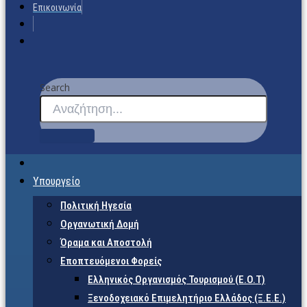
Επικοινωνία
Search
Υπουργείο
Πολιτική Ηγεσία
Οργανωτική Δομή
Όραμα και Αποστολή
Εποπτευόμενοι Φορείς
Eλληνικός Οργανισμός Τουρισμού (Ε.Ο.Τ)
Ξενοδοχειακό Επιμελητήριο Ελλάδος (Ξ.Ε.Ε.)