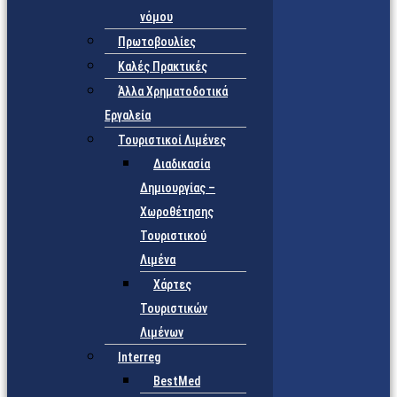
νόμου
Πρωτοβουλίες
Καλές Πρακτικές
Άλλα Χρηματοδοτικά
Εργαλεία
Τουριστικοί Λιμένες
Διαδικασία
Δημιουργίας –
Χωροθέτησης
Τουριστικού
Λιμένα
Χάρτες
Τουριστικών
Λιμένων
Interreg
BestMed