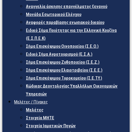
Αναγγελία άσκησης επαγγέλματος ξεναγού
Μονάδα Εσωτερικού Ελέγχου
Αναφορές παραβίασης ενωσιακού δικαίου
Ειδικό Σήμα Ποιότητας για την Ελληνική Κουζίνα
(Ε.Σ.Π.Ε.Κ)
Σήμα Επισκέψιμου Οινοποιείου (Σ.Ε.Ο.)
Ειδικό Σήμα Αγροτουρισμού (Ε.Σ.Α.)
Σήμα Επισκέψιμου Ζυθοποιείου (Σ.Ε.Ζ.)
Σήμα Επισκέψιμου Ελαιοτριβείου (Σ.Ε.Ε.)
Σήμα Επισκέψιμου Τυροκομείου (Σ.Ε.TY.)
Κώδικας Δεοντολογίας Υπαλλήλων Οικονομικών
Υπηρεσιών
Μελέτες / Πίνακες
Μελέτες
Στοιχεία ΜΗΤΕ
Στοιχεία Ιαματικών Πηγών