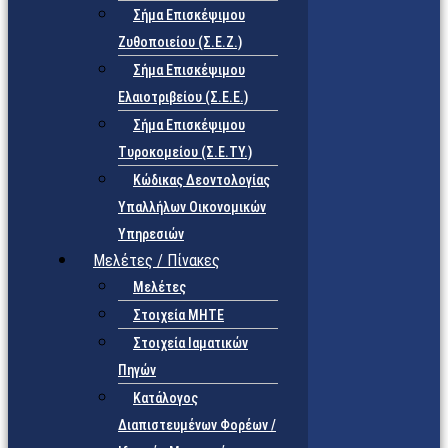
Σήμα Επισκέψιμου
Ζυθοποιείου (Σ.Ε.Ζ.)
Σήμα Επισκέψιμου
Ελαιοτριβείου (Σ.Ε.Ε.)
Σήμα Επισκέψιμου
Τυροκομείου (Σ.Ε.TY.)
Κώδικας Δεοντολογίας
Υπαλλήλων Οικονομικών
Υπηρεσιών
Μελέτες / Πίνακες
Μελέτες
Στοιχεία ΜΗΤΕ
Στοιχεία Ιαματικών
Πηγών
Κατάλογος
Διαπιστευμένων Φορέων /