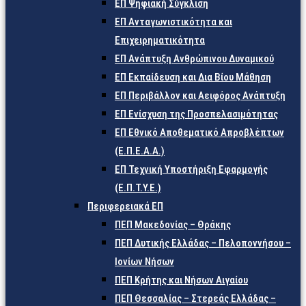
ΕΠ Ψηφιακή Σύγκλιση
ΕΠ Ανταγωνιστικότητα και
Επιχειρηματικότητα
ΕΠ Ανάπτυξη Ανθρώπινου Δυναμικού
ΕΠ Εκπαίδευση και Δια Βίου Μάθηση
ΕΠ Περιβάλλον και Αειφόρος Ανάπτυξη
ΕΠ Ενίσχυση της Προσπελασιμότητας
ΕΠ Εθνικό Αποθεματικό Απροβλέπτων
(Ε.Π.Ε.Α.Α.)
ΕΠ Τεχνική Υποστήριξη Εφαρμογής
(Ε.Π.Τ.Υ.Ε.)
Περιφερειακά ΕΠ
ΠΕΠ Μακεδονίας – Θράκης
ΠΕΠ Δυτικής Ελλάδας – Πελοποννήσου –
Ιονίων Νήσων
ΠΕΠ Κρήτης και Νήσων Αιγαίου
ΠΕΠ Θεσσαλίας – Στερεάς Ελλάδας –