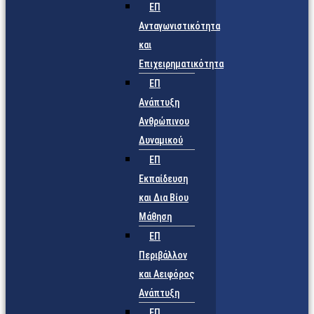
ΕΠ
Ανταγωνιστικότητα
και
Επιχειρηματικότητα
ΕΠ
Ανάπτυξη
Ανθρώπινου
Δυναμικού
ΕΠ
Εκπαίδευση
και Δια Βίου
Μάθηση
ΕΠ
Περιβάλλον
και Αειφόρος
Ανάπτυξη
ΕΠ