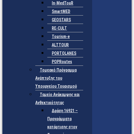
In-MedTouR
SmartMED
GEOSTARS
RE-CULT
Tourism-e
ALTTOUR
PORTOLANES
POPRoutes
Τομεακό Πρόγραμμα
Ανάπτυξης του
Υπουργείου Τουρισμού
Ταμείο Ανάκαμψης και
Ανθεκτικότητας
Δράση 16921 –
Προγράμματα
κατάρτισης στον