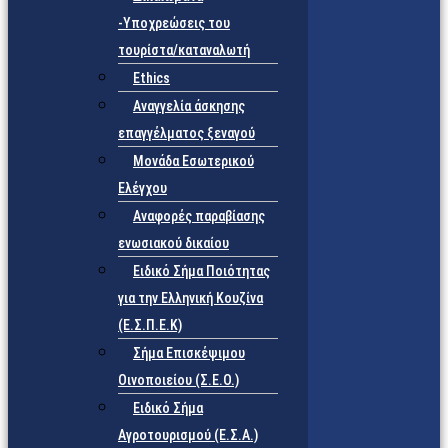
-Υποχρεώσεις του
τουρίστα/καταναλωτή
Ethics
Αναγγελία άσκησης
επαγγέλματος ξεναγού
Μονάδα Εσωτερικού
Ελέγχου
Αναφορές παραβίασης
ενωσιακού δικαίου
Ειδικό Σήμα Ποιότητας
για την Ελληνική Κουζίνα
(Ε.Σ.Π.Ε.Κ)
Σήμα Επισκέψιμου
Οινοποιείου (Σ.Ε.Ο.)
Ειδικό Σήμα
Αγροτουρισμού (Ε.Σ.Α.)