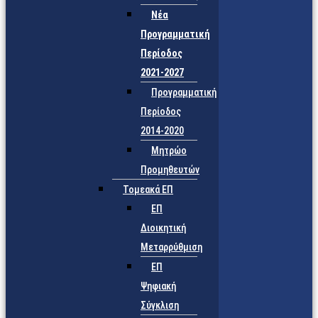
Νέα
Προγραμματική
Περίοδος
2021-2027
Προγραμματική
Περίοδος
2014-2020
Μητρώο
Προμηθευτών
Τομεακά ΕΠ
ΕΠ
Διοικητική
Μεταρρύθμιση
ΕΠ
Ψηφιακή
Σύγκλιση