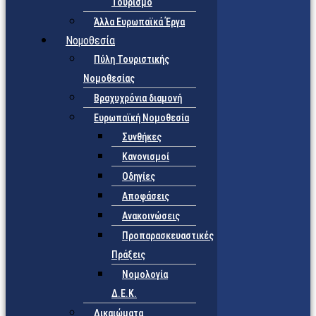
Τουρισμό
Άλλα Ευρωπαϊκά Έργα
Νομοθεσία
Πύλη Τουριστικής
Νομοθεσίας
Βραχυχρόνια διαμονή
Ευρωπαϊκή Νομοθεσία
Συνθήκες
Κανονισμοί
Οδηγίες
Αποφάσεις
Ανακοινώσεις
Προπαρασκευαστικές
Πράξεις
Νομολογία
Δ.Ε.Κ.
Δικαιώματα