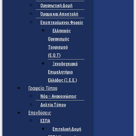
Οργανωτική Δομή
Όραμα και Αποστολή
Εποπτευόμενοι Φορείς
Eλληνικός
Οργανισμός
Τουρισμού
(Ε.Ο.Τ)
Ξενοδοχειακό
Επιμελητήριο
Ελλάδος (Ξ.Ε.Ε.)
Γραφείο Τύπου
Νέα – Ανακοινώσεις
Δελτία Τύπου
Επενδύσεις
ΕΣΠΑ
Επιτελική Δομή