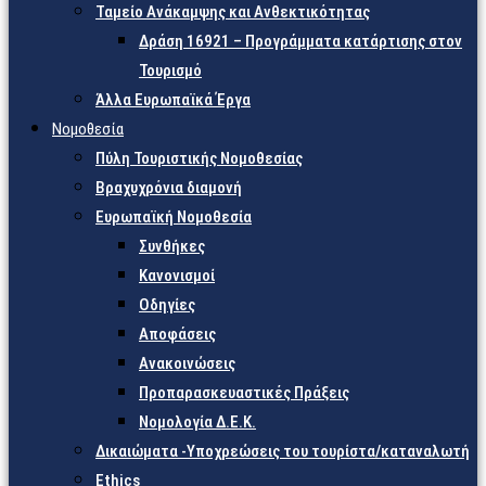
Ταμείο Ανάκαμψης και Ανθεκτικότητας
Δράση 16921 – Προγράμματα κατάρτισης στον
Τουρισμό
Άλλα Ευρωπαϊκά Έργα
Νομοθεσία
Πύλη Τουριστικής Νομοθεσίας
Βραχυχρόνια διαμονή
Ευρωπαϊκή Νομοθεσία
Συνθήκες
Κανονισμοί
Οδηγίες
Αποφάσεις
Ανακοινώσεις
Προπαρασκευαστικές Πράξεις
Νομολογία Δ.Ε.Κ.
Δικαιώματα -Υποχρεώσεις του τουρίστα/καταναλωτή
Ethics