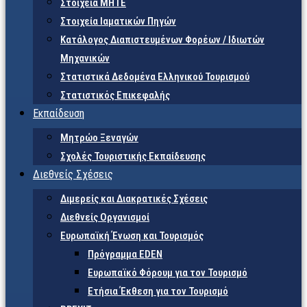
Στοιχεία ΜΗΤΕ
Στοιχεία Ιαματικών Πηγών
Κατάλογος Διαπιστευμένων Φορέων / Ιδιωτών
Μηχανικών
Στατιστικά Δεδομένα Ελληνικού Τουρισμού
Στατιστικός Επικεφαλής
Εκπαίδευση
Μητρώο Ξεναγών
Σχολές Τουριστικής Εκπαίδευσης
Διεθνείς Σχέσεις
Διμερείς και Διακρατικές Σχέσεις
Διεθνείς Οργανισμοί
Ευρωπαϊκή Ένωση και Τουρισμός
Πρόγραμμα EDEN
Ευρωπαϊκό Φόρουμ για τον Τουρισμό
Ετήσια Έκθεση για τον Τουρισμό