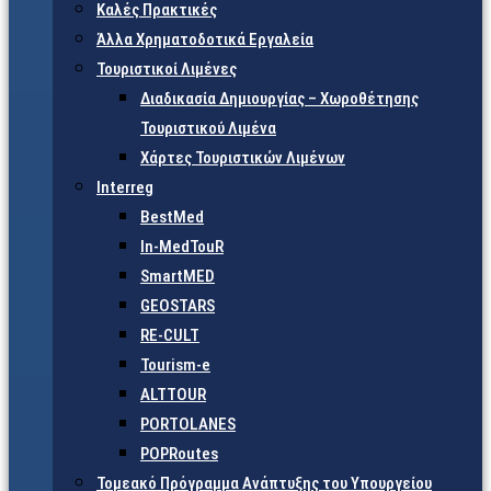
Καλές Πρακτικές
Άλλα Χρηματοδοτικά Εργαλεία
Τουριστικοί Λιμένες
Διαδικασία Δημιουργίας – Χωροθέτησης
Τουριστικού Λιμένα
Χάρτες Τουριστικών Λιμένων
Interreg
BestMed
In-MedTouR
SmartMED
GEOSTARS
RE-CULT
Tourism-e
ALTTOUR
PORTOLANES
POPRoutes
Τομεακό Πρόγραμμα Ανάπτυξης του Υπουργείου