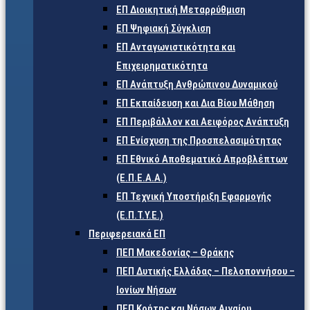
ΕΠ Διοικητική Μεταρρύθμιση
ΕΠ Ψηφιακή Σύγκλιση
ΕΠ Ανταγωνιστικότητα και
Επιχειρηματικότητα
ΕΠ Ανάπτυξη Ανθρώπινου Δυναμικού
ΕΠ Εκπαίδευση και Δια Βίου Μάθηση
ΕΠ Περιβάλλον και Αειφόρος Ανάπτυξη
ΕΠ Ενίσχυση της Προσπελασιμότητας
ΕΠ Εθνικό Αποθεματικό Απροβλέπτων
(Ε.Π.Ε.Α.Α.)
ΕΠ Τεχνική Υποστήριξη Εφαρμογής
(Ε.Π.Τ.Υ.Ε.)
Περιφερειακά ΕΠ
ΠΕΠ Μακεδονίας – Θράκης
ΠΕΠ Δυτικής Ελλάδας – Πελοποννήσου –
Ιονίων Νήσων
ΠΕΠ Κρήτης και Νήσων Αιγαίου