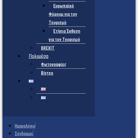
Ευρωπαϊκό
Φόρουμ για τον
Τουρισμό
Ετήσια Έκθεση
για τον Τουρισμό
BREXIT
Πολυμέσα
Φωτογραφίες
Βίντεο
Ημερολόγιο
Σύνδεσμοι