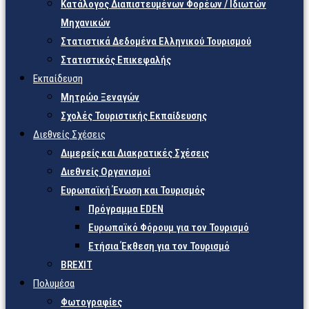
Κατάλογος Διαπιστευμένων Φορέων / Ιδιωτών
Μηχανικών
Στατιστικά Δεδομένα Ελληνικού Τουρισμού
Στατιστικός Επικεφαλής
Εκπαίδευση
Μητρώο Ξεναγών
Σχολές Τουριστικής Εκπαίδευσης
Διεθνείς Σχέσεις
Διμερείς και Διακρατικές Σχέσεις
Διεθνείς Οργανισμοί
Ευρωπαϊκή Ένωση και Τουρισμός
Πρόγραμμα EDEN
Ευρωπαϊκό Φόρουμ για τον Τουρισμό
Ετήσια Έκθεση για τον Τουρισμό
BREXIT
Πολυμέσα
Φωτογραφίες