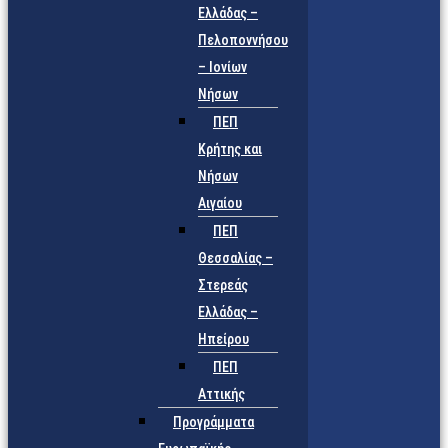
Ελλάδας –
Πελοποννήσου
– Ιονίων
Νήσων
ΠΕΠ
Κρήτης και
Νήσων
Αιγαίου
ΠΕΠ
Θεσσαλίας –
Στερεάς
Ελλάδας –
Ηπείρου
ΠΕΠ
Αττικής
Προγράμματα