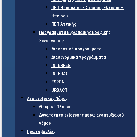
ΠΕΠ Θεσσαλίας – Στερεάς Ελλάδας –
Ηπείρου
ΠΕΠ Αττικής
Προγράμματα Ευρωπαϊκής Εδαφικής
Συνεργασίας
Διακρατικά προγράμματα
Διασυνοριακά προγράμματα
INTERREG
INTERACT
ESPON
URBACT
Αναπτυξιακός Νόμος
Θεσμικό Πλαίσιο
Δυνατότητα ενίσχυσης μέσω αναπτυξιακού
νόμου
Πρωτοβουλίες