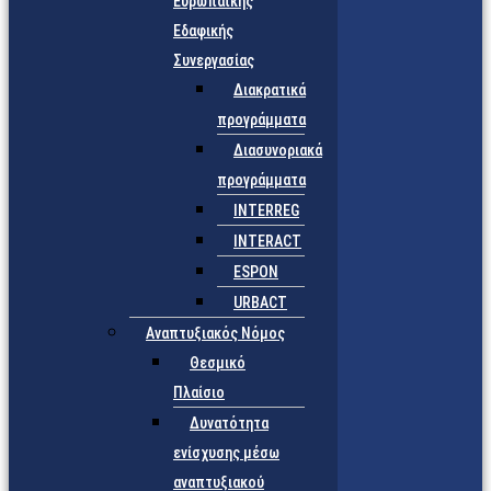
Ευρωπαϊκής
Εδαφικής
Συνεργασίας
Διακρατικά
προγράμματα
Διασυνοριακά
προγράμματα
INTERREG
INTERACT
ESPON
URBACT
Αναπτυξιακός Νόμος
Θεσμικό
Πλαίσιο
Δυνατότητα
ενίσχυσης μέσω
αναπτυξιακού