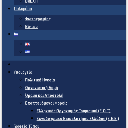
BREXIT
Πολυμέσα
Φωτογραφίες
Βίντεο
Υπουργείο
Πολιτική Ηγεσία
Οργανωτική Δομή
Όραμα και Αποστολή
Εποπτευόμενοι Φορείς
Eλληνικός Οργανισμός Τουρισμού (Ε.Ο.Τ)
Ξενοδοχειακό Επιμελητήριο Ελλάδος (Ξ.Ε.Ε.)
Γραφείο Τύπου