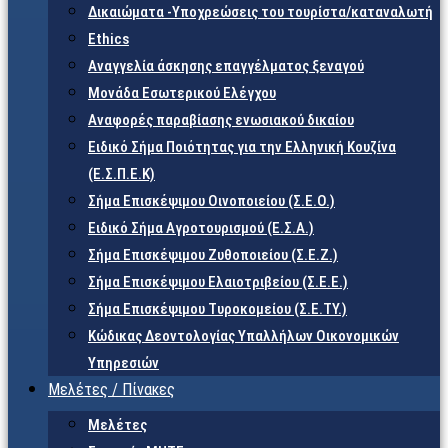
Δικαιώματα -Υποχρεώσεις του τουρίστα/καταναλωτή
Ethics
Αναγγελία άσκησης επαγγέλματος ξεναγού
Μονάδα Εσωτερικού Ελέγχου
Αναφορές παραβίασης ενωσιακού δικαίου
Ειδικό Σήμα Ποιότητας για την Ελληνική Κουζίνα
(Ε.Σ.Π.Ε.Κ)
Σήμα Επισκέψιμου Οινοποιείου (Σ.Ε.Ο.)
Ειδικό Σήμα Αγροτουρισμού (Ε.Σ.Α.)
Σήμα Επισκέψιμου Ζυθοποιείου (Σ.Ε.Ζ.)
Σήμα Επισκέψιμου Ελαιοτριβείου (Σ.Ε.Ε.)
Σήμα Επισκέψιμου Τυροκομείου (Σ.Ε.TY.)
Κώδικας Δεοντολογίας Υπαλλήλων Οικονομικών
Υπηρεσιών
Μελέτες / Πίνακες
Μελέτες