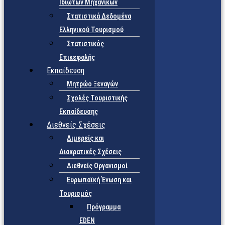
Ιδιωτών Μηχανικών
Στατιστικά Δεδομένα
Ελληνικού Τουρισμού
Στατιστικός
Επικεφαλής
Εκπαίδευση
Μητρώο Ξεναγών
Σχολές Τουριστικής
Εκπαίδευσης
Διεθνείς Σχέσεις
Διμερείς και
Διακρατικές Σχέσεις
Διεθνείς Οργανισμοί
Ευρωπαϊκή Ένωση και
Τουρισμός
Πρόγραμμα
EDEN