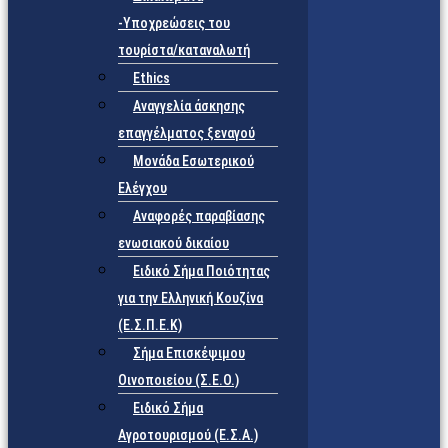
-Υποχρεώσεις του
τουρίστα/καταναλωτή
Ethics
Αναγγελία άσκησης
επαγγέλματος ξεναγού
Μονάδα Εσωτερικού
Ελέγχου
Αναφορές παραβίασης
ενωσιακού δικαίου
Ειδικό Σήμα Ποιότητας
για την Ελληνική Κουζίνα
(Ε.Σ.Π.Ε.Κ)
Σήμα Επισκέψιμου
Οινοποιείου (Σ.Ε.Ο.)
Ειδικό Σήμα
Αγροτουρισμού (Ε.Σ.Α.)