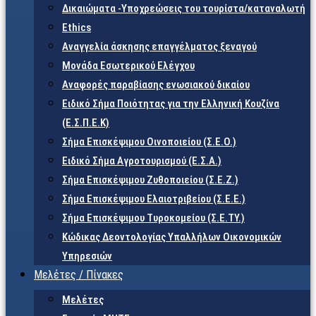
Δικαιώματα -Υποχρεώσεις του τουρίστα/καταναλωτή
Ethics
Αναγγελία άσκησης επαγγέλματος ξεναγού
Μονάδα Εσωτερικού Ελέγχου
Αναφορές παραβίασης ενωσιακού δικαίου
Ειδικό Σήμα Ποιότητας για την Ελληνική Κουζίνα
(Ε.Σ.Π.Ε.Κ)
Σήμα Επισκέψιμου Οινοποιείου (Σ.Ε.Ο.)
Ειδικό Σήμα Αγροτουρισμού (Ε.Σ.Α.)
Σήμα Επισκέψιμου Ζυθοποιείου (Σ.Ε.Ζ.)
Σήμα Επισκέψιμου Ελαιοτριβείου (Σ.Ε.Ε.)
Σήμα Επισκέψιμου Τυροκομείου (Σ.Ε.TY.)
Κώδικας Δεοντολογίας Υπαλλήλων Οικονομικών
Υπηρεσιών
Μελέτες / Πίνακες
Μελέτες