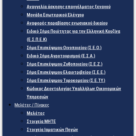
Αναγγελία άσκησης επαγγέλματος ξεναγού
Μονάδα Εσωτερικού Ελέγχου
Αναφορές παραβίασης ενωσιακού δικαίου
Ειδικό Σήμα Ποιότητας για την Ελληνική Κουζίνα
(Ε.Σ.Π.Ε.Κ)
Σήμα Επισκέψιμου Οινοποιείου (Σ.Ε.Ο.)
Ειδικό Σήμα Αγροτουρισμού (Ε.Σ.Α.)
Σήμα Επισκέψιμου Ζυθοποιείου (Σ.Ε.Ζ.)
Σήμα Επισκέψιμου Ελαιοτριβείου (Σ.Ε.Ε.)
Σήμα Επισκέψιμου Τυροκομείου (Σ.Ε.TY.)
Κώδικας Δεοντολογίας Υπαλλήλων Οικονομικών
Υπηρεσιών
Μελέτες / Πίνακες
Μελέτες
Στοιχεία ΜΗΤΕ
Στοιχεία Ιαματικών Πηγών