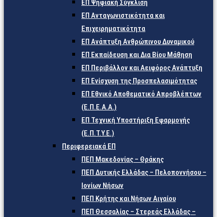
ΕΠ Ψηφιακή Σύγκλιση
ΕΠ Ανταγωνιστικότητα και
Επιχειρηματικότητα
ΕΠ Ανάπτυξη Ανθρώπινου Δυναμικού
ΕΠ Εκπαίδευση και Δια Βίου Μάθηση
ΕΠ Περιβάλλον και Αειφόρος Ανάπτυξη
ΕΠ Ενίσχυση της Προσπελασιμότητας
ΕΠ Εθνικό Αποθεματικό Απροβλέπτων
(Ε.Π.Ε.Α.Α.)
ΕΠ Τεχνική Υποστήριξη Εφαρμογής
(Ε.Π.Τ.Υ.Ε.)
Περιφερειακά ΕΠ
ΠΕΠ Μακεδονίας – Θράκης
ΠΕΠ Δυτικής Ελλάδας – Πελοποννήσου –
Ιονίων Νήσων
ΠΕΠ Κρήτης και Νήσων Αιγαίου
ΠΕΠ Θεσσαλίας – Στερεάς Ελλάδας –