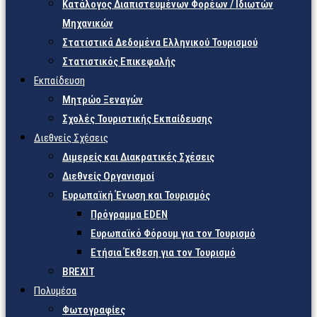
Κατάλογος Διαπιστευμένων Φορέων / Ιδιωτών
Μηχανικών
Στατιστικά Δεδομένα Ελληνικού Τουρισμού
Στατιστικός Επικεφαλής
Εκπαίδευση
Μητρώο Ξεναγών
Σχολές Τουριστικής Εκπαίδευσης
Διεθνείς Σχέσεις
Διμερείς και Διακρατικές Σχέσεις
Διεθνείς Οργανισμοί
Ευρωπαϊκή Ένωση και Τουρισμός
Πρόγραμμα EDEN
Ευρωπαϊκό Φόρουμ για τον Τουρισμό
Ετήσια Έκθεση για τον Τουρισμό
BREXIT
Πολυμέσα
Φωτογραφίες