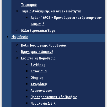
Τουρισμού
Ταμείο Ανάκαμψης και Ανθεκτικότητας
Δράση 16921 – Προγράμματα κατάρτισης στον
Τουρισμό
Άλλα Ευρωπαϊκά Έργα
Νομοθεσία
Πύλη Τουριστικής Νομοθεσίας
Βραχυχρόνια διαμονή
Ευρωπαϊκή Νομοθεσία
Συνθήκες
Κανονισμοί
Οδηγίες
Αποφάσεις
Ανακοινώσεις
Προπαρασκευαστικές Πράξεις
Νομολογία Δ.Ε.Κ.