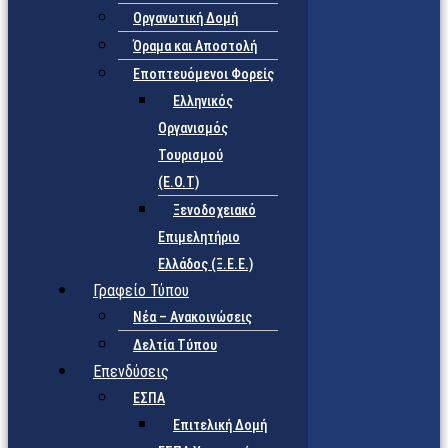
Οργανωτική Δομή
Όραμα και Αποστολή
Εποπτευόμενοι Φορείς
Eλληνικός
Οργανισμός
Τουρισμού
(Ε.Ο.Τ)
Ξενοδοχειακό
Επιμελητήριο
Ελλάδος (Ξ.Ε.Ε.)
Γραφείο Τύπου
Νέα – Ανακοινώσεις
Δελτία Τύπου
Επενδύσεις
ΕΣΠΑ
Επιτελική Δομή