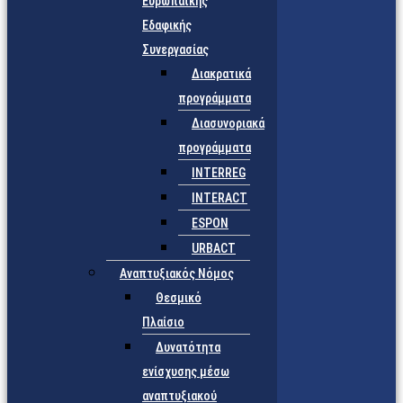
Ευρωπαϊκής
Εδαφικής
Συνεργασίας
Διακρατικά
προγράμματα
Διασυνοριακά
προγράμματα
INTERREG
INTERACT
ESPON
URBACT
Αναπτυξιακός Νόμος
Θεσμικό
Πλαίσιο
Δυνατότητα
ενίσχυσης μέσω
αναπτυξιακού