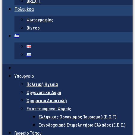
BREXIT
Πολυμέσα
Φωτογραφίες
Βίντεο
Υπουργείο
Πολιτική Ηγεσία
Οργανωτική Δομή
Όραμα και Αποστολή
Εποπτευόμενοι Φορείς
Eλληνικός Οργανισμός Τουρισμού (Ε.Ο.Τ)
Ξενοδοχειακό Επιμελητήριο Ελλάδος (Ξ.Ε.Ε.)
Γραφείο Τύπου