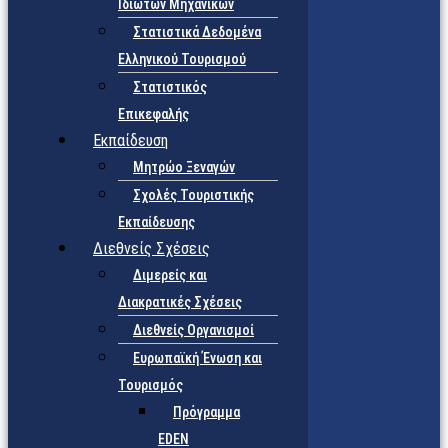
Ιδιωτών Μηχανικών
Στατιστικά Δεδομένα
Ελληνικού Τουρισμού
Στατιστικός
Επικεφαλής
Εκπαίδευση
Μητρώο Ξεναγών
Σχολές Τουριστικής
Εκπαίδευσης
Διεθνείς Σχέσεις
Διμερείς και
Διακρατικές Σχέσεις
Διεθνείς Οργανισμοί
Ευρωπαϊκή Ένωση και
Τουρισμός
Πρόγραμμα
EDEN