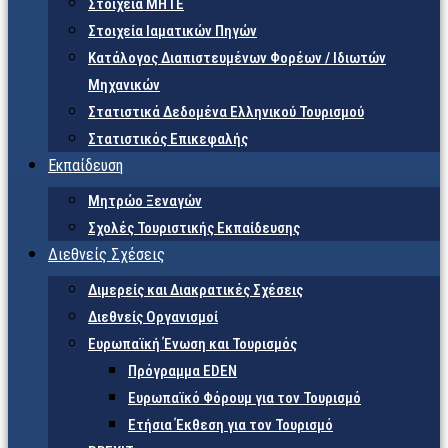
Στοιχεία ΜΗΤΕ
Στοιχεία Ιαματικών Πηγών
Κατάλογος Διαπιστευμένων Φορέων / Ιδιωτών
Μηχανικών
Στατιστικά Δεδομένα Ελληνικού Τουρισμού
Στατιστικός Επικεφαλής
Εκπαίδευση
Μητρώο Ξεναγών
Σχολές Τουριστικής Εκπαίδευσης
Διεθνείς Σχέσεις
Διμερείς και Διακρατικές Σχέσεις
Διεθνείς Οργανισμοί
Ευρωπαϊκή Ένωση και Τουρισμός
Πρόγραμμα EDEN
Ευρωπαϊκό Φόρουμ για τον Τουρισμό
Ετήσια Έκθεση για τον Τουρισμό