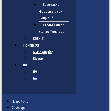
Ευρωπαϊκό
Φόρουμ για τον
Τουρισμό
Ετήσια Έκθεση
για τον Τουρισμό
BREXIT
Πολυμέσα
Φωτογραφίες
Βίντεο
Ημερολόγιο
Σύνδεσμοι