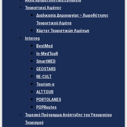
Άλλα Χρηματοδοτικά Εργαλεία
Τουριστικοί Λιμένες
Διαδικασία Δημιουργίας – Χωροθέτησης
Τουριστικού Λιμένα
Χάρτες Τουριστικών Λιμένων
Interreg
BestMed
In-MedTouR
SmartMED
GEOSTARS
RE-CULT
Tourism-e
ALTTOUR
PORTOLANES
POPRoutes
Τομεακό Πρόγραμμα Ανάπτυξης του Υπουργείου
Τουρισμού