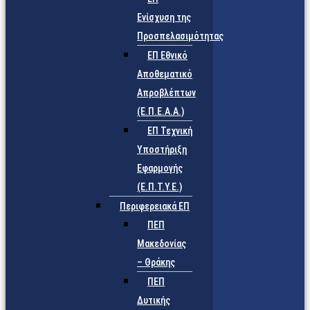
Ενίσχυση της
Προσπελασιμότητας
ΕΠ Εθνικό
Αποθεματικό
Απροβλέπτων
(Ε.Π.Ε.Α.Α.)
ΕΠ Τεχνική
Υποστήριξη
Εφαρμογής
(Ε.Π.Τ.Υ.Ε.)
Περιφερειακά ΕΠ
ΠΕΠ
Μακεδονίας
– Θράκης
ΠΕΠ
Δυτικής