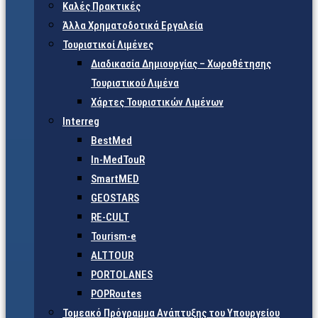
Καλές Πρακτικές
Άλλα Χρηματοδοτικά Εργαλεία
Τουριστικοί Λιμένες
Διαδικασία Δημιουργίας – Χωροθέτησης
Τουριστικού Λιμένα
Χάρτες Τουριστικών Λιμένων
Interreg
BestMed
In-MedTouR
SmartMED
GEOSTARS
RE-CULT
Tourism-e
ALTTOUR
PORTOLANES
POPRoutes
Τομεακό Πρόγραμμα Ανάπτυξης του Υπουργείου