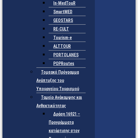
In-MedTouR
SmartMED
GEOSTARS
RE-CULT
Tourism-e
ALTTOUR
PORTOLANES
POPRoutes
Τομεακό Πρόγραμμα
Ανάπτυξης του
Υπουργείου Τουρισμού
Ταμείο Ανάκαμψης και
Ανθεκτικότητας
Δράση 16921 –
Προγράμματα
κατάρτισης στον