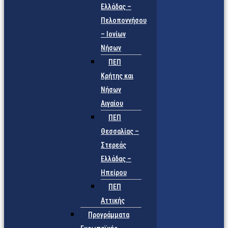
Ελλάδας –
Πελοποννήσου
– Ιονίων
Νήσων
ΠΕΠ
Κρήτης και
Νήσων
Αιγαίου
ΠΕΠ
Θεσσαλίας –
Στερεάς
Ελλάδας –
Ηπείρου
ΠΕΠ
Αττικής
Προγράμματα