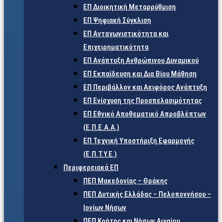
ΕΠ Διοικητική Μεταρρύθμιση
ΕΠ Ψηφιακή Σύγκλιση
ΕΠ Ανταγωνιστικότητα και
Επιχειρηματικότητα
ΕΠ Ανάπτυξη Ανθρώπινου Δυναμικού
ΕΠ Εκπαίδευση και Δια Βίου Μάθηση
ΕΠ Περιβάλλον και Αειφόρος Ανάπτυξη
ΕΠ Ενίσχυση της Προσπελασιμότητας
ΕΠ Εθνικό Αποθεματικό Απροβλέπτων
(Ε.Π.Ε.Α.Α.)
ΕΠ Τεχνική Υποστήριξη Εφαρμογής
(Ε.Π.Τ.Υ.Ε.)
Περιφερειακά ΕΠ
ΠΕΠ Μακεδονίας – Θράκης
ΠΕΠ Δυτικής Ελλάδας – Πελοποννήσου –
Ιονίων Νήσων
ΠΕΠ Κρήτης και Νήσων Αιγαίου