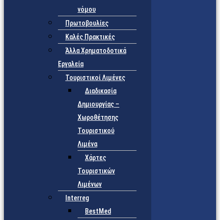
νόμου
Πρωτοβουλίες
Καλές Πρακτικές
Άλλα Χρηματοδοτικά
Εργαλεία
Τουριστικοί Λιμένες
Διαδικασία
Δημιουργίας –
Χωροθέτησης
Τουριστικού
Λιμένα
Χάρτες
Τουριστικών
Λιμένων
Interreg
BestMed