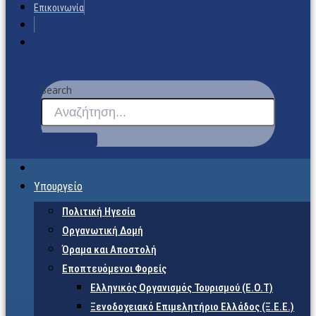
Επικοινωνία
Search
Υπουργείο
Πολιτική Ηγεσία
Οργανωτική Δομή
Όραμα και Αποστολή
Εποπτευόμενοι Φορείς
Eλληνικός Οργανισμός Τουρισμού (Ε.Ο.Τ)
Ξενοδοχειακό Επιμελητήριο Ελλάδος (Ξ.Ε.Ε.)