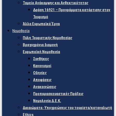
Ταμείο Ανάκαμψης και Ανθεκτικότητας
Δράση 16921 – Προγράμματα κατάρτισης στον
Τουρισμό
Άλλα Ευρωπαϊκά Έργα
Νομοθεσία
Πύλη Τουριστικής Νομοθεσίας
Βραχυχρόνια διαμονή
Ευρωπαϊκή Νομοθεσία
Συνθήκες
Κανονισμοί
Οδηγίες
Αποφάσεις
Ανακοινώσεις
Προπαρασκευαστικές Πράξεις
Νομολογία Δ.Ε.Κ.
Δικαιώματα -Υποχρεώσεις του τουρίστα/καταναλωτή
Ethics