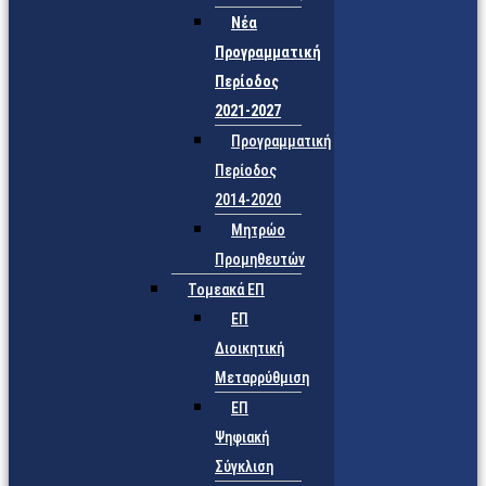
Νέα
Προγραμματική
Περίοδος
2021-2027
Προγραμματική
Περίοδος
2014-2020
Μητρώο
Προμηθευτών
Τομεακά ΕΠ
ΕΠ
Διοικητική
Μεταρρύθμιση
ΕΠ
Ψηφιακή
Σύγκλιση