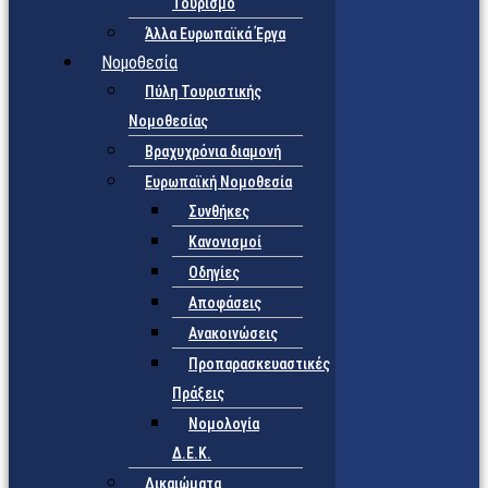
Τουρισμό
Άλλα Ευρωπαϊκά Έργα
Νομοθεσία
Πύλη Τουριστικής
Νομοθεσίας
Βραχυχρόνια διαμονή
Ευρωπαϊκή Νομοθεσία
Συνθήκες
Κανονισμοί
Οδηγίες
Αποφάσεις
Ανακοινώσεις
Προπαρασκευαστικές
Πράξεις
Νομολογία
Δ.Ε.Κ.
Δικαιώματα