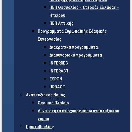
ΠΕΠ Θεσσαλίας – Στερεάς Ελλάδας –
Ηπείρου
ΠΕΠ Αττικής
Προγράμματα Ευρωπαϊκής Εδαφικής
Συνεργασίας
Διακρατικά προγράμματα
Διασυνοριακά προγράμματα
INTERREG
INTERACT
ESPON
URBACT
Αναπτυξιακός Νόμος
Θεσμικό Πλαίσιο
Δυνατότητα ενίσχυσης μέσω αναπτυξιακού
νόμου
Πρωτοβουλίες