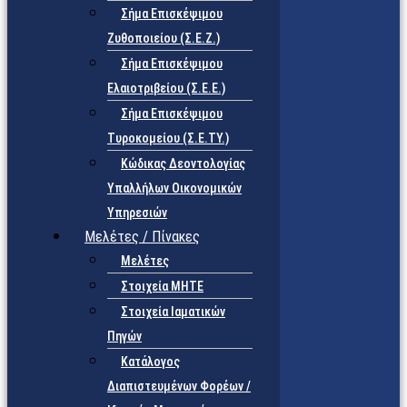
Σήμα Επισκέψιμου
Ζυθοποιείου (Σ.Ε.Ζ.)
Σήμα Επισκέψιμου
Ελαιοτριβείου (Σ.Ε.Ε.)
Σήμα Επισκέψιμου
Τυροκομείου (Σ.Ε.TY.)
Κώδικας Δεοντολογίας
Υπαλλήλων Οικονομικών
Υπηρεσιών
Μελέτες / Πίνακες
Μελέτες
Στοιχεία ΜΗΤΕ
Στοιχεία Ιαματικών
Πηγών
Κατάλογος
Διαπιστευμένων Φορέων /