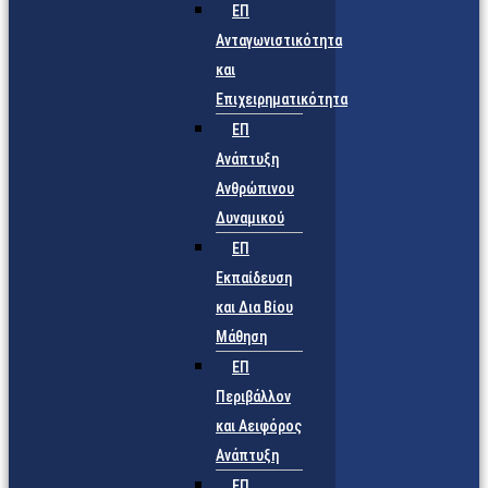
ΕΠ
Ανταγωνιστικότητα
και
Επιχειρηματικότητα
ΕΠ
Ανάπτυξη
Ανθρώπινου
Δυναμικού
ΕΠ
Εκπαίδευση
και Δια Βίου
Μάθηση
ΕΠ
Περιβάλλον
και Αειφόρος
Ανάπτυξη
ΕΠ