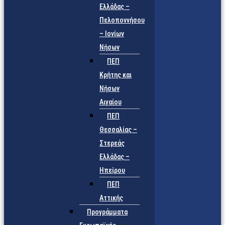
Ελλάδας –
Πελοποννήσου
– Ιονίων
Νήσων
ΠΕΠ
Κρήτης και
Νήσων
Αιγαίου
ΠΕΠ
Θεσσαλίας –
Στερεάς
Ελλάδας –
Ηπείρου
ΠΕΠ
Αττικής
Προγράμματα