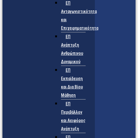
ΕΠ
Ανταγωνιστικότητα
και
Επιχειρηματικότητα
ΕΠ
Ανάπτυξη
Ανθρώπινου
Δυναμικού
ΕΠ
Εκπαίδευση
και Δια Βίου
Μάθηση
ΕΠ
Περιβάλλον
και Αειφόρος
Ανάπτυξη
ΕΠ