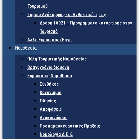
Τουρισμού
Ταμείο Ανάκαμψης και Ανθεκτικότητας
Δράση 16921 – Προγράμματα κατάρτισης στον
Τουρισμό
Άλλα Ευρωπαϊκά Έργα
Νομοθεσία
Πύλη Τουριστικής Νομοθεσίας
Βραχυχρόνια διαμονή
Ευρωπαϊκή Νομοθεσία
Συνθήκες
Κανονισμοί
Οδηγίες
Αποφάσεις
Ανακοινώσεις
Προπαρασκευαστικές Πράξεις
Νομολογία Δ.Ε.Κ.