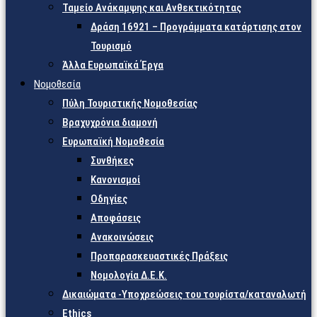
Ταμείο Ανάκαμψης και Ανθεκτικότητας
Δράση 16921 – Προγράμματα κατάρτισης στον
Τουρισμό
Άλλα Ευρωπαϊκά Έργα
Νομοθεσία
Πύλη Τουριστικής Νομοθεσίας
Βραχυχρόνια διαμονή
Ευρωπαϊκή Νομοθεσία
Συνθήκες
Κανονισμοί
Οδηγίες
Αποφάσεις
Ανακοινώσεις
Προπαρασκευαστικές Πράξεις
Νομολογία Δ.Ε.Κ.
Δικαιώματα -Υποχρεώσεις του τουρίστα/καταναλωτή
Ethics