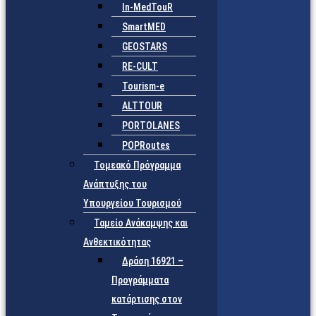
In-MedTouR
SmartMED
GEOSTARS
RE-CULT
Tourism-e
ALTTOUR
PORTOLANES
POPRoutes
Τομεακό Πρόγραμμα
Ανάπτυξης του
Υπουργείου Τουρισμού
Ταμείο Ανάκαμψης και
Ανθεκτικότητας
Δράση 16921 –
Προγράμματα
κατάρτισης στον