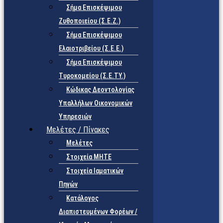
Σήμα Επισκέψιμου
Ζυθοποιείου (Σ.Ε.Ζ.)
Σήμα Επισκέψιμου
Ελαιοτριβείου (Σ.Ε.Ε.)
Σήμα Επισκέψιμου
Τυροκομείου (Σ.Ε.TY.)
Κώδικας Δεοντολογίας
Υπαλλήλων Οικονομικών
Υπηρεσιών
Μελέτες / Πίνακες
Μελέτες
Στοιχεία ΜΗΤΕ
Στοιχεία Ιαματικών
Πηγών
Κατάλογος
Διαπιστευμένων Φορέων /