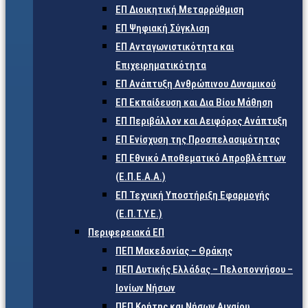
ΕΠ Διοικητική Μεταρρύθμιση
ΕΠ Ψηφιακή Σύγκλιση
ΕΠ Ανταγωνιστικότητα και
Επιχειρηματικότητα
ΕΠ Ανάπτυξη Ανθρώπινου Δυναμικού
ΕΠ Εκπαίδευση και Δια Βίου Μάθηση
ΕΠ Περιβάλλον και Αειφόρος Ανάπτυξη
ΕΠ Ενίσχυση της Προσπελασιμότητας
ΕΠ Εθνικό Αποθεματικό Απροβλέπτων
(Ε.Π.Ε.Α.Α.)
ΕΠ Τεχνική Υποστήριξη Εφαρμογής
(Ε.Π.Τ.Υ.Ε.)
Περιφερειακά ΕΠ
ΠΕΠ Μακεδονίας – Θράκης
ΠΕΠ Δυτικής Ελλάδας – Πελοποννήσου –
Ιονίων Νήσων
ΠΕΠ Κρήτης και Νήσων Αιγαίου