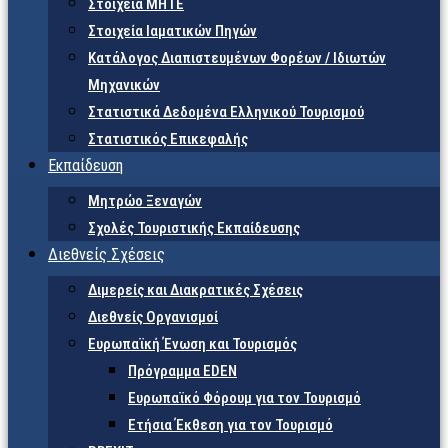
Στοιχεία ΜΗΤΕ
Στοιχεία Ιαματικών Πηγών
Κατάλογος Διαπιστευμένων Φορέων / Ιδιωτών
Μηχανικών
Στατιστικά Δεδομένα Ελληνικού Τουρισμού
Στατιστικός Επικεφαλής
Εκπαίδευση
Μητρώο Ξεναγών
Σχολές Τουριστικής Εκπαίδευσης
Διεθνείς Σχέσεις
Διμερείς και Διακρατικές Σχέσεις
Διεθνείς Οργανισμοί
Ευρωπαϊκή Ένωση και Τουρισμός
Πρόγραμμα EDEN
Ευρωπαϊκό Φόρουμ για τον Τουρισμό
Ετήσια Έκθεση για τον Τουρισμό