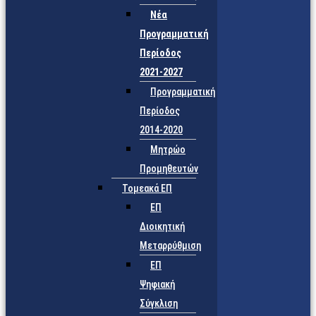
Νέα
Προγραμματική
Περίοδος
2021-2027
Προγραμματική
Περίοδος
2014-2020
Μητρώο
Προμηθευτών
Τομεακά ΕΠ
ΕΠ
Διοικητική
Μεταρρύθμιση
ΕΠ
Ψηφιακή
Σύγκλιση