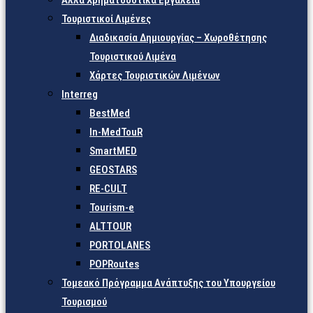
Άλλα Χρηματοδοτικά Εργαλεία
Τουριστικοί Λιμένες
Διαδικασία Δημιουργίας – Χωροθέτησης
Τουριστικού Λιμένα
Χάρτες Τουριστικών Λιμένων
Interreg
BestMed
In-MedTouR
SmartMED
GEOSTARS
RE-CULT
Tourism-e
ALTTOUR
PORTOLANES
POPRoutes
Τομεακό Πρόγραμμα Ανάπτυξης του Υπουργείου
Τουρισμού