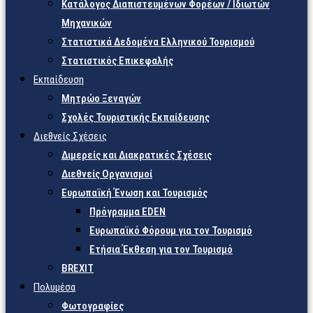
Κατάλογος Διαπιστευμένων Φορέων / Ιδιωτών
Μηχανικών
Στατιστικά Δεδομένα Ελληνικού Τουρισμού
Στατιστικός Επικεφαλής
Εκπαίδευση
Μητρώο Ξεναγών
Σχολές Τουριστικής Εκπαίδευσης
Διεθνείς Σχέσεις
Διμερείς και Διακρατικές Σχέσεις
Διεθνείς Οργανισμοί
Ευρωπαϊκή Ένωση και Τουρισμός
Πρόγραμμα EDEN
Ευρωπαϊκό Φόρουμ για τον Τουρισμό
Ετήσια Έκθεση για τον Τουρισμό
BREXIT
Πολυμέσα
Φωτογραφίες