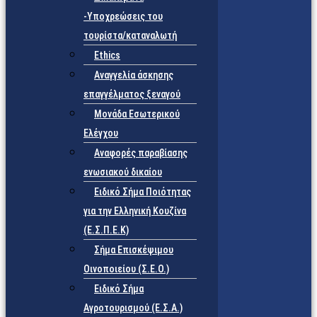
-Υποχρεώσεις του
τουρίστα/καταναλωτή
Ethics
Αναγγελία άσκησης
επαγγέλματος ξεναγού
Μονάδα Εσωτερικού
Ελέγχου
Αναφορές παραβίασης
ενωσιακού δικαίου
Ειδικό Σήμα Ποιότητας
για την Ελληνική Κουζίνα
(Ε.Σ.Π.Ε.Κ)
Σήμα Επισκέψιμου
Οινοποιείου (Σ.Ε.Ο.)
Ειδικό Σήμα
Αγροτουρισμού (Ε.Σ.Α.)