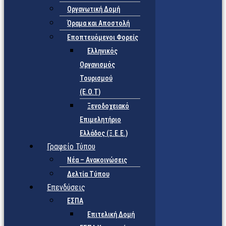
Οργανωτική Δομή
Όραμα και Αποστολή
Εποπτευόμενοι Φορείς
Eλληνικός
Οργανισμός
Τουρισμού
(Ε.Ο.Τ)
Ξενοδοχειακό
Επιμελητήριο
Ελλάδος (Ξ.Ε.Ε.)
Γραφείο Τύπου
Νέα – Ανακοινώσεις
Δελτία Τύπου
Επενδύσεις
ΕΣΠΑ
Επιτελική Δομή