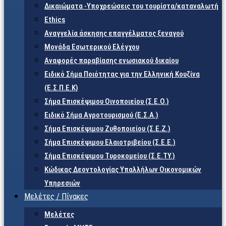
Δικαιώματα -Υποχρεώσεις του τουρίστα/καταναλωτή
Ethics
Αναγγελία άσκησης επαγγέλματος ξεναγού
Μονάδα Εσωτερικού Ελέγχου
Αναφορές παραβίασης ενωσιακού δικαίου
Ειδικό Σήμα Ποιότητας για την Ελληνική Κουζίνα
(Ε.Σ.Π.Ε.Κ)
Σήμα Επισκέψιμου Οινοποιείου (Σ.Ε.Ο.)
Ειδικό Σήμα Αγροτουρισμού (Ε.Σ.Α.)
Σήμα Επισκέψιμου Ζυθοποιείου (Σ.Ε.Ζ.)
Σήμα Επισκέψιμου Ελαιοτριβείου (Σ.Ε.Ε.)
Σήμα Επισκέψιμου Τυροκομείου (Σ.Ε.TY.)
Κώδικας Δεοντολογίας Υπαλλήλων Οικονομικών
Υπηρεσιών
Μελέτες / Πίνακες
Μελέτες