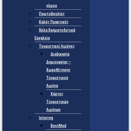
νόμου
Πρωτοβουλίες
Καλές Πρακτικές
Άλλα Χρηματοδοτικά
Εργαλεία
Τουριστικοί Λιμένες
Διαδικασία
Δημιουργίας –
Χωροθέτησης
Τουριστικού
Λιμένα
Χάρτες
Τουριστικών
Λιμένων
Interreg
BestMed