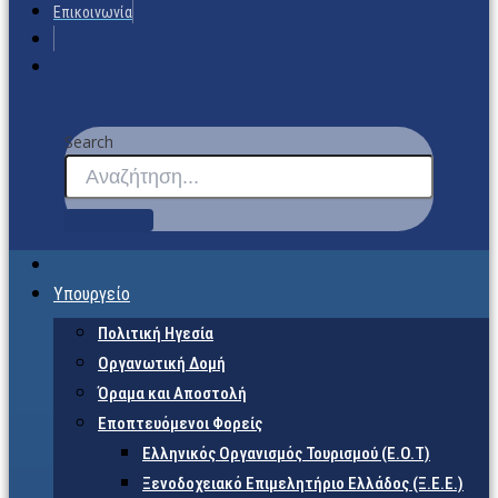
Επικοινωνία
Search
Υπουργείο
Πολιτική Ηγεσία
Οργανωτική Δομή
Όραμα και Αποστολή
Εποπτευόμενοι Φορείς
Eλληνικός Οργανισμός Τουρισμού (Ε.Ο.Τ)
Ξενοδοχειακό Επιμελητήριο Ελλάδος (Ξ.Ε.Ε.)