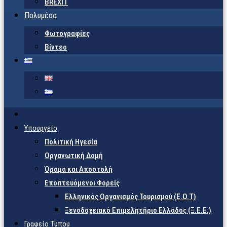
BREXIT
Πολυμέσα
Φωτογραφίες
Βίντεο
Υπουργείο
Πολιτική Ηγεσία
Οργανωτική Δομή
Όραμα και Αποστολή
Εποπτευόμενοι Φορείς
Eλληνικός Οργανισμός Τουρισμού (Ε.Ο.Τ)
Ξενοδοχειακό Επιμελητήριο Ελλάδος (Ξ.Ε.Ε.)
Γραφείο Τύπου