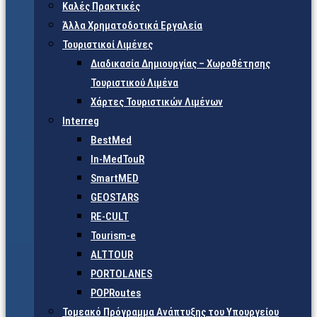
Καλές Πρακτικές
Άλλα Χρηματοδοτικά Εργαλεία
Τουριστικοί Λιμένες
Διαδικασία Δημιουργίας – Χωροθέτησης
Τουριστικού Λιμένα
Χάρτες Τουριστικών Λιμένων
Interreg
BestMed
In-MedTouR
SmartMED
GEOSTARS
RE-CULT
Tourism-e
ALTTOUR
PORTOLANES
POPRoutes
Τομεακό Πρόγραμμα Ανάπτυξης του Υπουργείου