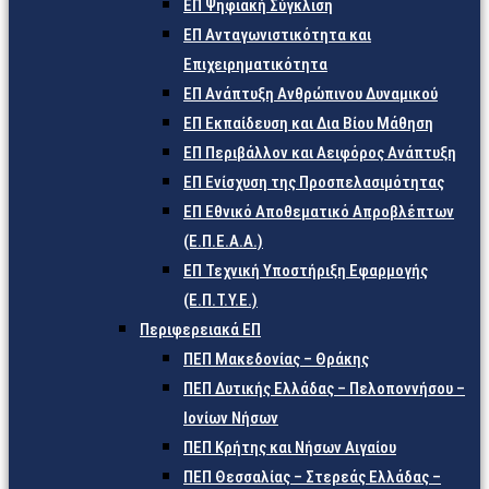
ΕΠ Ψηφιακή Σύγκλιση
ΕΠ Ανταγωνιστικότητα και
Επιχειρηματικότητα
ΕΠ Ανάπτυξη Ανθρώπινου Δυναμικού
ΕΠ Εκπαίδευση και Δια Βίου Μάθηση
ΕΠ Περιβάλλον και Αειφόρος Ανάπτυξη
ΕΠ Ενίσχυση της Προσπελασιμότητας
ΕΠ Εθνικό Αποθεματικό Απροβλέπτων
(Ε.Π.Ε.Α.Α.)
ΕΠ Τεχνική Υποστήριξη Εφαρμογής
(Ε.Π.Τ.Υ.Ε.)
Περιφερειακά ΕΠ
ΠΕΠ Μακεδονίας – Θράκης
ΠΕΠ Δυτικής Ελλάδας – Πελοποννήσου –
Ιονίων Νήσων
ΠΕΠ Κρήτης και Νήσων Αιγαίου
ΠΕΠ Θεσσαλίας – Στερεάς Ελλάδας –