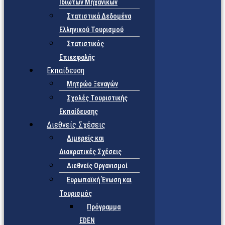
Ιδιωτών Μηχανικών
Στατιστικά Δεδομένα
Ελληνικού Τουρισμού
Στατιστικός
Επικεφαλής
Εκπαίδευση
Μητρώο Ξεναγών
Σχολές Τουριστικής
Εκπαίδευσης
Διεθνείς Σχέσεις
Διμερείς και
Διακρατικές Σχέσεις
Διεθνείς Οργανισμοί
Ευρωπαϊκή Ένωση και
Τουρισμός
Πρόγραμμα
EDEN