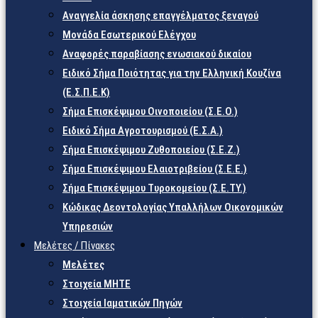
Αναγγελία άσκησης επαγγέλματος ξεναγού
Μονάδα Εσωτερικού Ελέγχου
Αναφορές παραβίασης ενωσιακού δικαίου
Ειδικό Σήμα Ποιότητας για την Ελληνική Κουζίνα
(Ε.Σ.Π.Ε.Κ)
Σήμα Επισκέψιμου Οινοποιείου (Σ.Ε.Ο.)
Ειδικό Σήμα Αγροτουρισμού (Ε.Σ.Α.)
Σήμα Επισκέψιμου Ζυθοποιείου (Σ.Ε.Ζ.)
Σήμα Επισκέψιμου Ελαιοτριβείου (Σ.Ε.Ε.)
Σήμα Επισκέψιμου Τυροκομείου (Σ.Ε.TY.)
Κώδικας Δεοντολογίας Υπαλλήλων Οικονομικών
Υπηρεσιών
Μελέτες / Πίνακες
Μελέτες
Στοιχεία ΜΗΤΕ
Στοιχεία Ιαματικών Πηγών