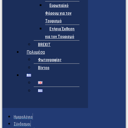
Ευρωπαϊκό
Φόρουμ για τον
Τουρισμό
Ετήσια Έκθεση
για τον Τουρισμό
BREXIT
Πολυμέσα
Φωτογραφίες
Βίντεο
Ημερολόγιο
Σύνδεσμοι