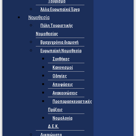
Τουρισμό
Άλλα Ευρωπαϊκά Έργα
Νομοθεσία
Πύλη Τουριστικής
Νομοθεσίας
Βραχυχρόνια διαμονή
Ευρωπαϊκή Νομοθεσία
Συνθήκες
Κανονισμοί
Οδηγίες
Αποφάσεις
Ανακοινώσεις
Προπαρασκευαστικές
Πράξεις
Νομολογία
Δ.Ε.Κ.
Δικαιώματα