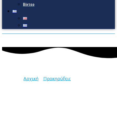
Βίντεο
Προκηρύξεις
Αρχική
Προκηρύξεις
Σελίδα 3