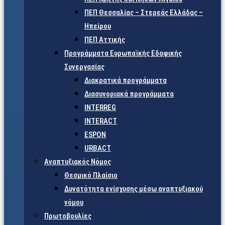
ΠΕΠ Θεσσαλίας – Στερεάς Ελλάδας –
Ηπείρου
ΠΕΠ Αττικής
Προγράμματα Ευρωπαϊκής Εδαφικής
Συνεργασίας
Διακρατικά προγράμματα
Διασυνοριακά προγράμματα
INTERREG
INTERACT
ESPON
URBACT
Αναπτυξιακός Νόμος
Θεσμικό Πλαίσιο
Δυνατότητα ενίσχυσης μέσω αναπτυξιακού
νόμου
Πρωτοβουλίες