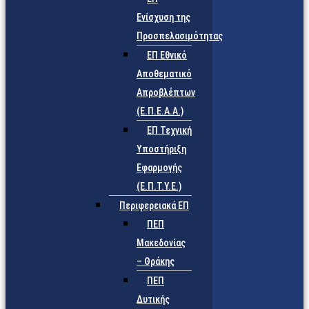
Ενίσχυση της
Προσπελασιμότητας
ΕΠ Εθνικό
Αποθεματικό
Απροβλέπτων
(Ε.Π.Ε.Α.Α.)
ΕΠ Τεχνική
Υποστήριξη
Εφαρμογής
(Ε.Π.Τ.Υ.Ε.)
Περιφερειακά ΕΠ
ΠΕΠ
Μακεδονίας
– Θράκης
ΠΕΠ
Δυτικής