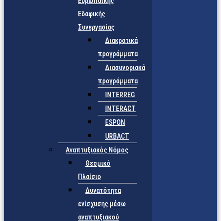
Ευρωπαϊκής
Εδαφικής
Συνεργασίας
Διακρατικά
προγράμματα
Διασυνοριακά
προγράμματα
INTERREG
INTERACT
ESPON
URBACT
Αναπτυξιακός Νόμος
Θεσμικό
Πλαίσιο
Δυνατότητα
ενίσχυσης μέσω
αναπτυξιακού