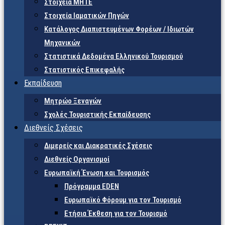
Στοιχεία ΜΗΤΕ
Στοιχεία Ιαματικών Πηγών
Κατάλογος Διαπιστευμένων Φορέων / Ιδιωτών
Μηχανικών
Στατιστικά Δεδομένα Ελληνικού Τουρισμού
Στατιστικός Επικεφαλής
Εκπαίδευση
Μητρώο Ξεναγών
Σχολές Τουριστικής Εκπαίδευσης
Διεθνείς Σχέσεις
Διμερείς και Διακρατικές Σχέσεις
Διεθνείς Οργανισμοί
Ευρωπαϊκή Ένωση και Τουρισμός
Πρόγραμμα EDEN
Ευρωπαϊκό Φόρουμ για τον Τουρισμό
Ετήσια Έκθεση για τον Τουρισμό