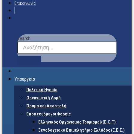
Επικοινωνία
Search
Υπουργείο
Πολιτική Ηγεσία
Οργανωτική Δομή
Όραμα και Αποστολή
Εποπτευόμενοι Φορείς
Eλληνικός Οργανισμός Τουρισμού (Ε.Ο.Τ)
Ξενοδοχειακό Επιμελητήριο Ελλάδος (Ξ.Ε.Ε.)