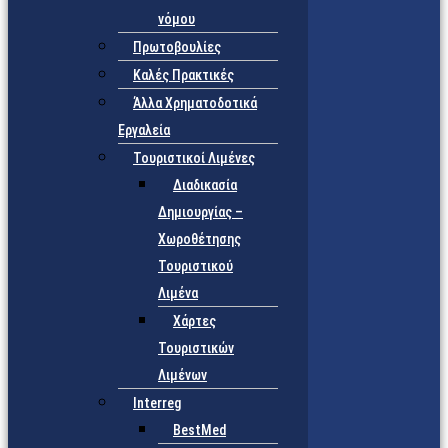
νόμου
Πρωτοβουλίες
Καλές Πρακτικές
Άλλα Χρηματοδοτικά
Εργαλεία
Τουριστικοί Λιμένες
Διαδικασία
Δημιουργίας –
Χωροθέτησης
Τουριστικού
Λιμένα
Χάρτες
Τουριστικών
Λιμένων
Interreg
BestMed