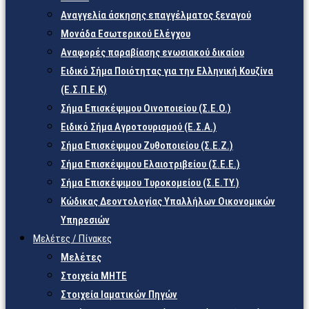
Αναγγελία άσκησης επαγγέλματος ξεναγού
Μονάδα Εσωτερικού Ελέγχου
Αναφορές παραβίασης ενωσιακού δικαίου
Ειδικό Σήμα Ποιότητας για την Ελληνική Κουζίνα
(Ε.Σ.Π.Ε.Κ)
Σήμα Επισκέψιμου Οινοποιείου (Σ.Ε.Ο.)
Ειδικό Σήμα Αγροτουρισμού (Ε.Σ.Α.)
Σήμα Επισκέψιμου Ζυθοποιείου (Σ.Ε.Ζ.)
Σήμα Επισκέψιμου Ελαιοτριβείου (Σ.Ε.Ε.)
Σήμα Επισκέψιμου Τυροκομείου (Σ.Ε.TY.)
Κώδικας Δεοντολογίας Υπαλλήλων Οικονομικών
Υπηρεσιών
Μελέτες / Πίνακες
Μελέτες
Στοιχεία ΜΗΤΕ
Στοιχεία Ιαματικών Πηγών