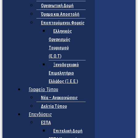
Οργανωτική Δομή
Όραμα και Αποστολή
Εποπτευόμενοι Φορείς
Eλληνικός
Οργανισμός
Τουρισμού
(Ε.Ο.Τ)
Ξενοδοχειακό
Επιμελητήριο
Ελλάδος (Ξ.Ε.Ε.)
Γραφείο Τύπου
Νέα – Ανακοινώσεις
Δελτία Τύπου
Επενδύσεις
ΕΣΠΑ
Επιτελική Δομή