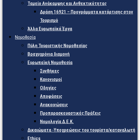
Ταμείο Ανάκαμψης και Ανθεκτικότητας
Δράση 16921 – Προγράμματα κατάρτισης στον
Τουρισμό
Άλλα Ευρωπαϊκά Έργα
Νομοθεσία
Πύλη Τουριστικής Νομοθεσίας
Βραχυχρόνια διαμονή
Ευρωπαϊκή Νομοθεσία
Συνθήκες
Κανονισμοί
Οδηγίες
Αποφάσεις
Ανακοινώσεις
Προπαρασκευαστικές Πράξεις
Νομολογία Δ.Ε.Κ.
Δικαιώματα -Υποχρεώσεις του τουρίστα/καταναλωτή
Ethics