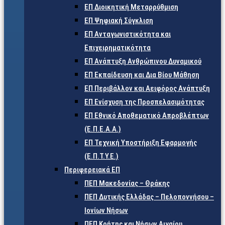
ΕΠ Διοικητική Μεταρρύθμιση
ΕΠ Ψηφιακή Σύγκλιση
ΕΠ Ανταγωνιστικότητα και
Επιχειρηματικότητα
ΕΠ Ανάπτυξη Ανθρώπινου Δυναμικού
ΕΠ Εκπαίδευση και Δια Βίου Μάθηση
ΕΠ Περιβάλλον και Αειφόρος Ανάπτυξη
ΕΠ Ενίσχυση της Προσπελασιμότητας
ΕΠ Εθνικό Αποθεματικό Απροβλέπτων
(Ε.Π.Ε.Α.Α.)
ΕΠ Τεχνική Υποστήριξη Εφαρμογής
(Ε.Π.Τ.Υ.Ε.)
Περιφερειακά ΕΠ
ΠΕΠ Μακεδονίας – Θράκης
ΠΕΠ Δυτικής Ελλάδας – Πελοποννήσου –
Ιονίων Νήσων
ΠΕΠ Κρήτης και Νήσων Αιγαίου