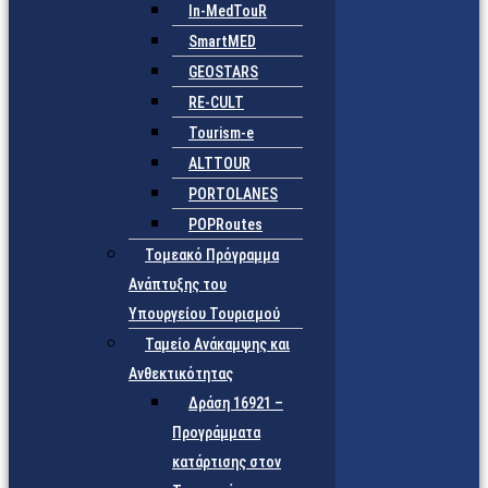
In-MedTouR
SmartMED
GEOSTARS
RE-CULT
Tourism-e
ALTTOUR
PORTOLANES
POPRoutes
Τομεακό Πρόγραμμα
Ανάπτυξης του
Υπουργείου Τουρισμού
Ταμείο Ανάκαμψης και
Ανθεκτικότητας
Δράση 16921 –
Προγράμματα
κατάρτισης στον