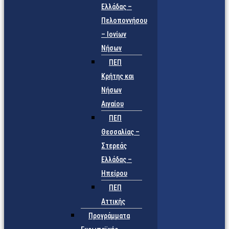
Ελλάδας –
Πελοποννήσου
– Ιονίων
Νήσων
ΠΕΠ
Κρήτης και
Νήσων
Αιγαίου
ΠΕΠ
Θεσσαλίας –
Στερεάς
Ελλάδας –
Ηπείρου
ΠΕΠ
Αττικής
Προγράμματα