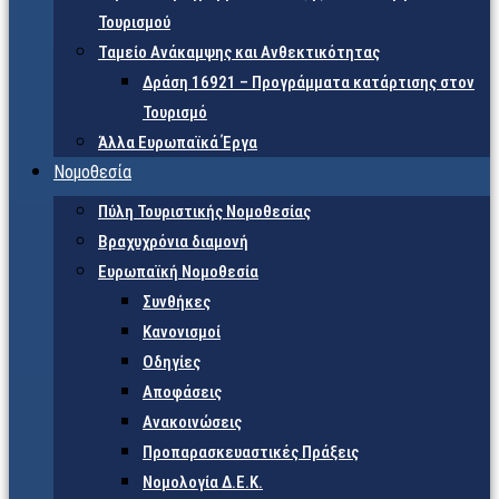
Τουρισμού
Ταμείο Ανάκαμψης και Ανθεκτικότητας
Δράση 16921 – Προγράμματα κατάρτισης στον
Τουρισμό
Άλλα Ευρωπαϊκά Έργα
Νομοθεσία
Πύλη Τουριστικής Νομοθεσίας
Βραχυχρόνια διαμονή
Ευρωπαϊκή Νομοθεσία
Συνθήκες
Κανονισμοί
Οδηγίες
Αποφάσεις
Ανακοινώσεις
Προπαρασκευαστικές Πράξεις
Νομολογία Δ.Ε.Κ.