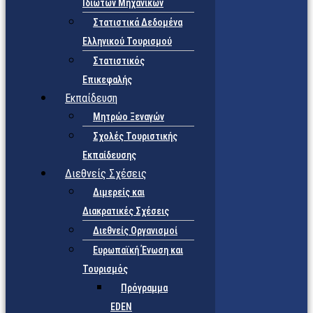
Ιδιωτών Μηχανικών
Στατιστικά Δεδομένα
Ελληνικού Τουρισμού
Στατιστικός
Επικεφαλής
Εκπαίδευση
Μητρώο Ξεναγών
Σχολές Τουριστικής
Εκπαίδευσης
Διεθνείς Σχέσεις
Διμερείς και
Διακρατικές Σχέσεις
Διεθνείς Οργανισμοί
Ευρωπαϊκή Ένωση και
Τουρισμός
Πρόγραμμα
EDEN