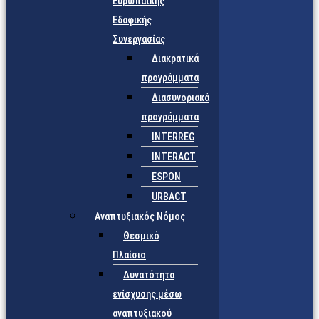
Ευρωπαϊκής
Εδαφικής
Συνεργασίας
Διακρατικά
προγράμματα
Διασυνοριακά
προγράμματα
INTERREG
INTERACT
ESPON
URBACT
Αναπτυξιακός Νόμος
Θεσμικό
Πλαίσιο
Δυνατότητα
ενίσχυσης μέσω
αναπτυξιακού