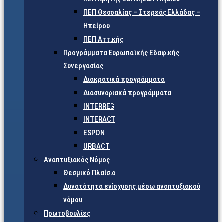
ΠΕΠ Θεσσαλίας – Στερεάς Ελλάδας –
Ηπείρου
ΠΕΠ Αττικής
Προγράμματα Ευρωπαϊκής Εδαφικής
Συνεργασίας
Διακρατικά προγράμματα
Διασυνοριακά προγράμματα
INTERREG
INTERACT
ESPON
URBACT
Αναπτυξιακός Νόμος
Θεσμικό Πλαίσιο
Δυνατότητα ενίσχυσης μέσω αναπτυξιακού
νόμου
Πρωτοβουλίες