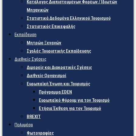
Κατάλογος Διαπιστευμένων Φορέων / Ιδιωτών
Μηχανικών
Στατιστικά Δεδομένα Ελληνικού Τουρισμού
Στατιστικός Επικεφαλής
Εκπαίδευση
Μητρώο Ξεναγών
Σχολές Τουριστικής Εκπαίδευσης
Διεθνείς Σχέσεις
Διμερείς και Διακρατικές Σχέσεις
Διεθνείς Οργανισμοί
Ευρωπαϊκή Ένωση και Τουρισμός
Πρόγραμμα EDEN
Ευρωπαϊκό Φόρουμ για τον Τουρισμό
Ετήσια Έκθεση για τον Τουρισμό
BREXIT
Πολυμέσα
Φωτογραφίες