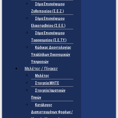
Σήμα Επισκέψιμου
Ζυθοποιείου (Σ.Ε.Ζ.)
Σήμα Επισκέψιμου
Ελαιοτριβείου (Σ.Ε.Ε.)
Σήμα Επισκέψιμου
Τυροκομείου (Σ.Ε.TY.)
Κώδικας Δεοντολογίας
Υπαλλήλων Οικονομικών
Υπηρεσιών
Μελέτες / Πίνακες
Μελέτες
Στοιχεία ΜΗΤΕ
Στοιχεία Ιαματικών
Πηγών
Κατάλογος
Διαπιστευμένων Φορέων /