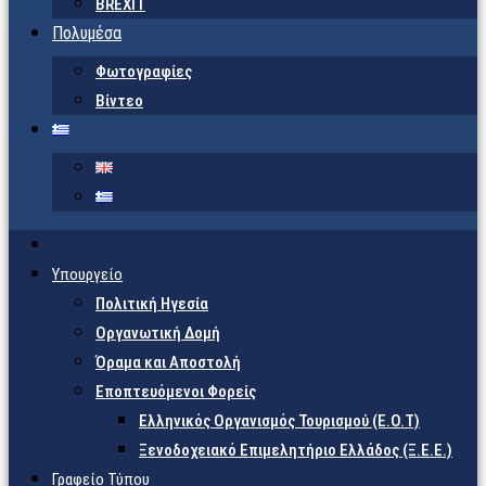
BREXIT
Πολυμέσα
Φωτογραφίες
Βίντεο
Υπουργείο
Πολιτική Ηγεσία
Οργανωτική Δομή
Όραμα και Αποστολή
Εποπτευόμενοι Φορείς
Eλληνικός Οργανισμός Τουρισμού (Ε.Ο.Τ)
Ξενοδοχειακό Επιμελητήριο Ελλάδος (Ξ.Ε.Ε.)
Γραφείο Τύπου