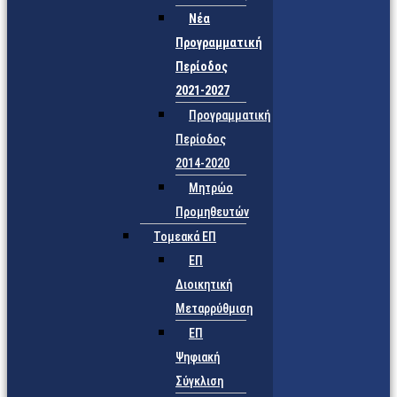
Νέα
Προγραμματική
Περίοδος
2021-2027
Προγραμματική
Περίοδος
2014-2020
Μητρώο
Προμηθευτών
Τομεακά ΕΠ
ΕΠ
Διοικητική
Μεταρρύθμιση
ΕΠ
Ψηφιακή
Σύγκλιση