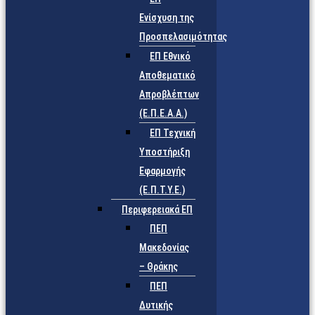
Ενίσχυση της
Προσπελασιμότητας
ΕΠ Εθνικό
Αποθεματικό
Απροβλέπτων
(Ε.Π.Ε.Α.Α.)
ΕΠ Τεχνική
Υποστήριξη
Εφαρμογής
(Ε.Π.Τ.Υ.Ε.)
Περιφερειακά ΕΠ
ΠΕΠ
Μακεδονίας
– Θράκης
ΠΕΠ
Δυτικής