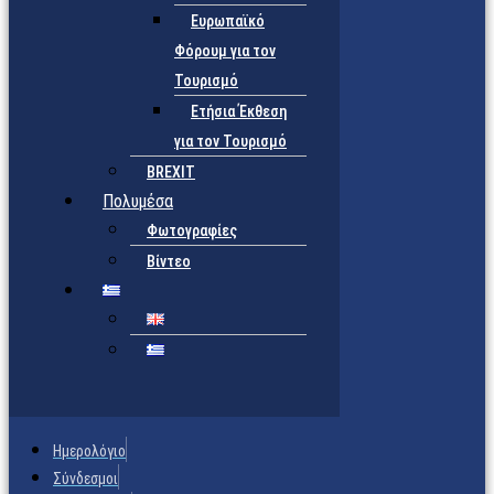
Ευρωπαϊκό
Φόρουμ για τον
Τουρισμό
Ετήσια Έκθεση
για τον Τουρισμό
BREXIT
Πολυμέσα
Φωτογραφίες
Βίντεο
Ημερολόγιο
Σύνδεσμοι