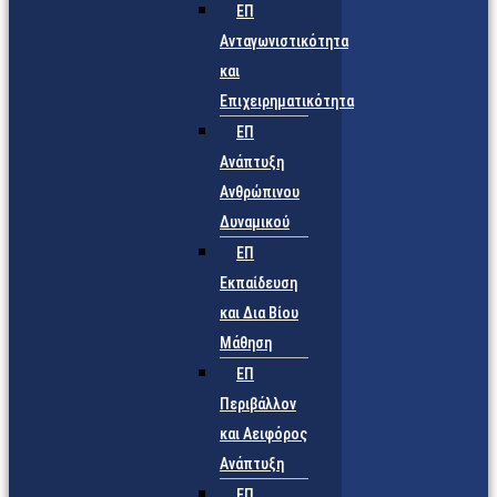
ΕΠ
Ανταγωνιστικότητα
και
Επιχειρηματικότητα
ΕΠ
Ανάπτυξη
Ανθρώπινου
Δυναμικού
ΕΠ
Εκπαίδευση
και Δια Βίου
Μάθηση
ΕΠ
Περιβάλλον
και Αειφόρος
Ανάπτυξη
ΕΠ