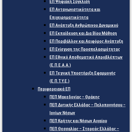
ΕΠ Ψηφιακή Σύγκλιση
ΕΠ Ανταγωνιστικότητα και
Επιχειρηματικότητα
ΕΠ Ανάπτυξη Ανθρώπινου Δυναμικού
ΕΠ Εκπαίδευση και Δια Βίου Μάθηση
ΕΠ Περιβάλλον και Αειφόρος Ανάπτυξη
ΕΠ Ενίσχυση της Προσπελασιμότητας
ΕΠ Εθνικό Αποθεματικό Απροβλέπτων
(Ε.Π.Ε.Α.Α.)
ΕΠ Τεχνική Υποστήριξη Εφαρμογής
(Ε.Π.Τ.Υ.Ε.)
Περιφερειακά ΕΠ
ΠΕΠ Μακεδονίας – Θράκης
ΠΕΠ Δυτικής Ελλάδας – Πελοποννήσου –
Ιονίων Νήσων
ΠΕΠ Κρήτης και Νήσων Αιγαίου
ΠΕΠ Θεσσαλίας – Στερεάς Ελλάδας –