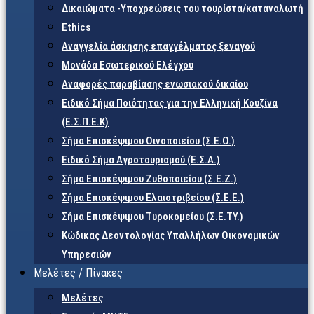
Δικαιώματα -Υποχρεώσεις του τουρίστα/καταναλωτή
Ethics
Αναγγελία άσκησης επαγγέλματος ξεναγού
Μονάδα Εσωτερικού Ελέγχου
Αναφορές παραβίασης ενωσιακού δικαίου
Ειδικό Σήμα Ποιότητας για την Ελληνική Κουζίνα
(Ε.Σ.Π.Ε.Κ)
Σήμα Επισκέψιμου Οινοποιείου (Σ.Ε.Ο.)
Ειδικό Σήμα Αγροτουρισμού (Ε.Σ.Α.)
Σήμα Επισκέψιμου Ζυθοποιείου (Σ.Ε.Ζ.)
Σήμα Επισκέψιμου Ελαιοτριβείου (Σ.Ε.Ε.)
Σήμα Επισκέψιμου Τυροκομείου (Σ.Ε.TY.)
Κώδικας Δεοντολογίας Υπαλλήλων Οικονομικών
Υπηρεσιών
Μελέτες / Πίνακες
Μελέτες