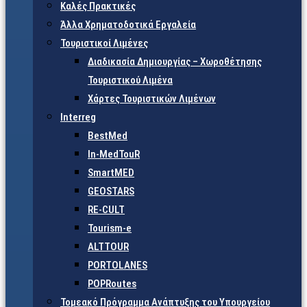
Καλές Πρακτικές
Άλλα Χρηματοδοτικά Εργαλεία
Τουριστικοί Λιμένες
Διαδικασία Δημιουργίας – Χωροθέτησης
Τουριστικού Λιμένα
Χάρτες Τουριστικών Λιμένων
Interreg
BestMed
In-MedTouR
SmartMED
GEOSTARS
RE-CULT
Tourism-e
ALTTOUR
PORTOLANES
POPRoutes
Τομεακό Πρόγραμμα Ανάπτυξης του Υπουργείου