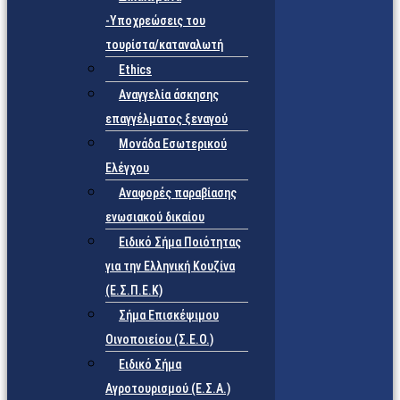
-Υποχρεώσεις του
τουρίστα/καταναλωτή
Ethics
Αναγγελία άσκησης
επαγγέλματος ξεναγού
Μονάδα Εσωτερικού
Ελέγχου
Αναφορές παραβίασης
ενωσιακού δικαίου
Ειδικό Σήμα Ποιότητας
για την Ελληνική Κουζίνα
(Ε.Σ.Π.Ε.Κ)
Σήμα Επισκέψιμου
Οινοποιείου (Σ.Ε.Ο.)
Ειδικό Σήμα
Αγροτουρισμού (Ε.Σ.Α.)