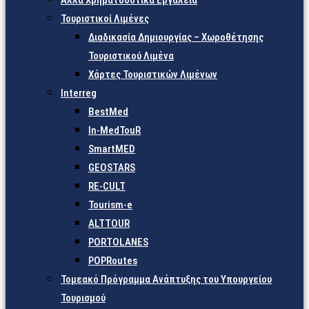
Άλλα Χρηματοδοτικά Εργαλεία
Τουριστικοί Λιμένες
Διαδικασία Δημιουργίας – Χωροθέτησης
Τουριστικού Λιμένα
Χάρτες Τουριστικών Λιμένων
Interreg
BestMed
In-MedTouR
SmartMED
GEOSTARS
RE-CULT
Tourism-e
ALTTOUR
PORTOLANES
POPRoutes
Τομεακό Πρόγραμμα Ανάπτυξης του Υπουργείου
Τουρισμού