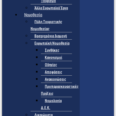
Τουρισμό
Άλλα Ευρωπαϊκά Έργα
Νομοθεσία
Πύλη Τουριστικής
Νομοθεσίας
Βραχυχρόνια διαμονή
Ευρωπαϊκή Νομοθεσία
Συνθήκες
Κανονισμοί
Οδηγίες
Αποφάσεις
Ανακοινώσεις
Προπαρασκευαστικές
Πράξεις
Νομολογία
Δ.Ε.Κ.
Δικαιώματα