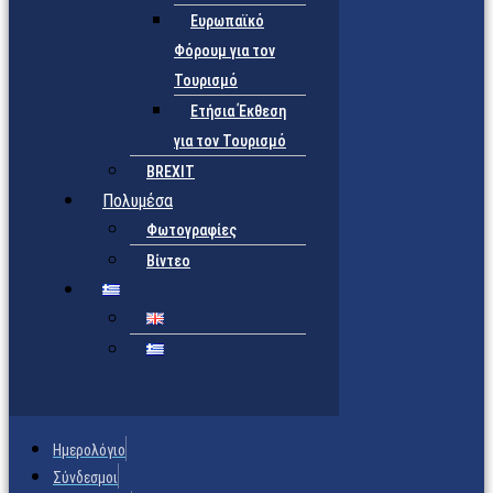
Ευρωπαϊκό
Φόρουμ για τον
Τουρισμό
Ετήσια Έκθεση
για τον Τουρισμό
BREXIT
Πολυμέσα
Φωτογραφίες
Βίντεο
Ημερολόγιο
Σύνδεσμοι