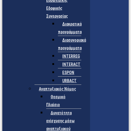
Ευρωπαϊκής
Εδαφικής
Συνεργασίας
Διακρατικά
προγράμματα
Διασυνοριακά
προγράμματα
INTERREG
INTERACT
ESPON
URBACT
Αναπτυξιακός Νόμος
Θεσμικό
Πλαίσιο
Δυνατότητα
ενίσχυσης μέσω
αναπτυξιακού