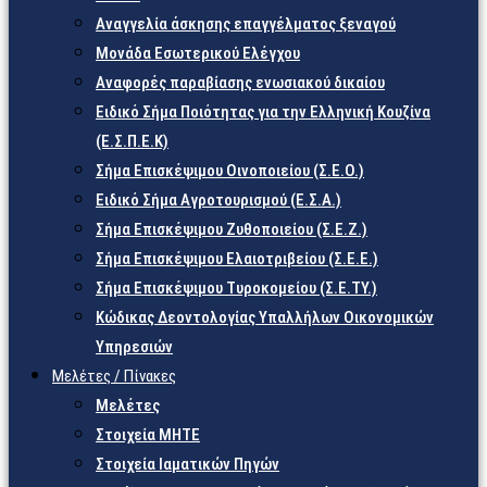
Αναγγελία άσκησης επαγγέλματος ξεναγού
Μονάδα Εσωτερικού Ελέγχου
Αναφορές παραβίασης ενωσιακού δικαίου
Ειδικό Σήμα Ποιότητας για την Ελληνική Κουζίνα
(Ε.Σ.Π.Ε.Κ)
Σήμα Επισκέψιμου Οινοποιείου (Σ.Ε.Ο.)
Ειδικό Σήμα Αγροτουρισμού (Ε.Σ.Α.)
Σήμα Επισκέψιμου Ζυθοποιείου (Σ.Ε.Ζ.)
Σήμα Επισκέψιμου Ελαιοτριβείου (Σ.Ε.Ε.)
Σήμα Επισκέψιμου Τυροκομείου (Σ.Ε.TY.)
Κώδικας Δεοντολογίας Υπαλλήλων Οικονομικών
Υπηρεσιών
Μελέτες / Πίνακες
Μελέτες
Στοιχεία ΜΗΤΕ
Στοιχεία Ιαματικών Πηγών