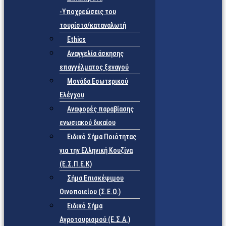
-Υποχρεώσεις του
τουρίστα/καταναλωτή
Ethics
Αναγγελία άσκησης
επαγγέλματος ξεναγού
Μονάδα Εσωτερικού
Ελέγχου
Αναφορές παραβίασης
ενωσιακού δικαίου
Ειδικό Σήμα Ποιότητας
για την Ελληνική Κουζίνα
(Ε.Σ.Π.Ε.Κ)
Σήμα Επισκέψιμου
Οινοποιείου (Σ.Ε.Ο.)
Ειδικό Σήμα
Αγροτουρισμού (Ε.Σ.Α.)