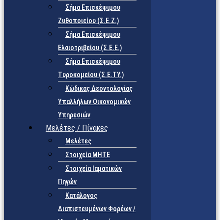
Σήμα Επισκέψιμου
Ζυθοποιείου (Σ.Ε.Ζ.)
Σήμα Επισκέψιμου
Ελαιοτριβείου (Σ.Ε.Ε.)
Σήμα Επισκέψιμου
Τυροκομείου (Σ.Ε.TY.)
Κώδικας Δεοντολογίας
Υπαλλήλων Οικονομικών
Υπηρεσιών
Μελέτες / Πίνακες
Μελέτες
Στοιχεία ΜΗΤΕ
Στοιχεία Ιαματικών
Πηγών
Κατάλογος
Διαπιστευμένων Φορέων /