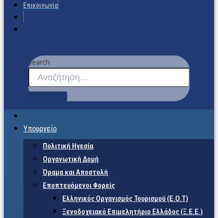
Επικοινωνία
Search
Υπουργείο
Πολιτική Ηγεσία
Οργανωτική Δομή
Όραμα και Αποστολή
Εποπτευόμενοι Φορείς
Eλληνικός Οργανισμός Τουρισμού (Ε.Ο.Τ)
Ξενοδοχειακό Επιμελητήριο Ελλάδος (Ξ.Ε.Ε.)