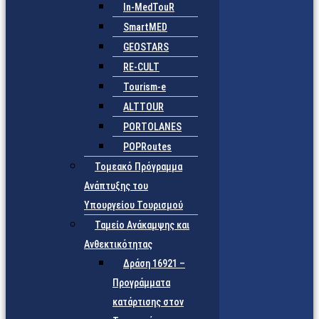
In-MedTouR
SmartMED
GEOSTARS
RE-CULT
Tourism-e
ALTTOUR
PORTOLANES
POPRoutes
Τομεακό Πρόγραμμα
Ανάπτυξης του
Υπουργείου Τουρισμού
Ταμείο Ανάκαμψης και
Ανθεκτικότητας
Δράση 16921 –
Προγράμματα
κατάρτισης στον