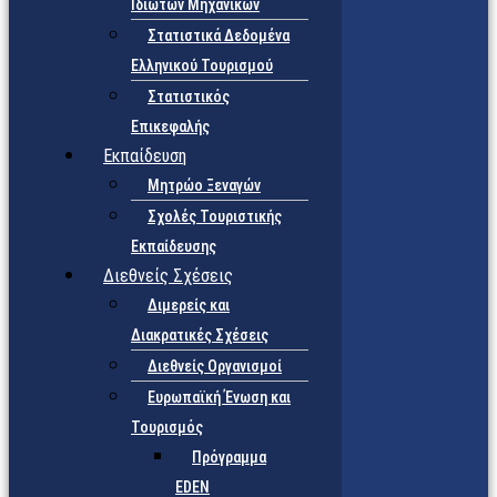
Ιδιωτών Μηχανικών
Στατιστικά Δεδομένα
Ελληνικού Τουρισμού
Στατιστικός
Επικεφαλής
Εκπαίδευση
Μητρώο Ξεναγών
Σχολές Τουριστικής
Εκπαίδευσης
Διεθνείς Σχέσεις
Διμερείς και
Διακρατικές Σχέσεις
Διεθνείς Οργανισμοί
Ευρωπαϊκή Ένωση και
Τουρισμός
Πρόγραμμα
EDEN