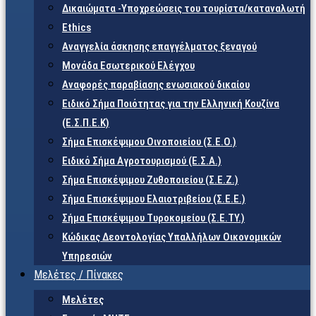
Δικαιώματα -Υποχρεώσεις του τουρίστα/καταναλωτή
Ethics
Αναγγελία άσκησης επαγγέλματος ξεναγού
Μονάδα Εσωτερικού Ελέγχου
Αναφορές παραβίασης ενωσιακού δικαίου
Ειδικό Σήμα Ποιότητας για την Ελληνική Κουζίνα
(Ε.Σ.Π.Ε.Κ)
Σήμα Επισκέψιμου Οινοποιείου (Σ.Ε.Ο.)
Ειδικό Σήμα Αγροτουρισμού (Ε.Σ.Α.)
Σήμα Επισκέψιμου Ζυθοποιείου (Σ.Ε.Ζ.)
Σήμα Επισκέψιμου Ελαιοτριβείου (Σ.Ε.Ε.)
Σήμα Επισκέψιμου Τυροκομείου (Σ.Ε.TY.)
Κώδικας Δεοντολογίας Υπαλλήλων Οικονομικών
Υπηρεσιών
Μελέτες / Πίνακες
Μελέτες