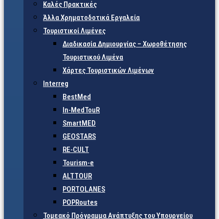
Καλές Πρακτικές
Άλλα Χρηματοδοτικά Εργαλεία
Τουριστικοί Λιμένες
Διαδικασία Δημιουργίας – Χωροθέτησης
Τουριστικού Λιμένα
Χάρτες Τουριστικών Λιμένων
Interreg
BestMed
In-MedTouR
SmartMED
GEOSTARS
RE-CULT
Tourism-e
ALTTOUR
PORTOLANES
POPRoutes
Τομεακό Πρόγραμμα Ανάπτυξης του Υπουργείου