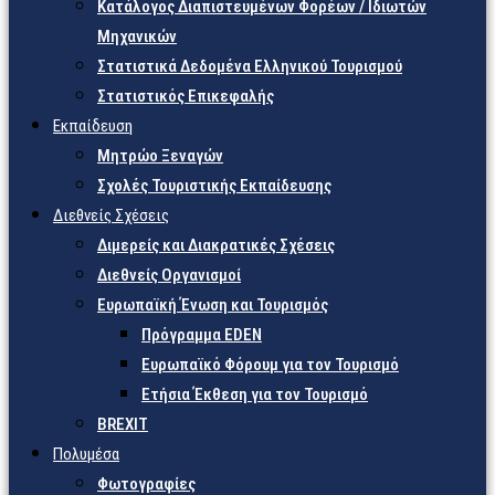
Κατάλογος Διαπιστευμένων Φορέων / Ιδιωτών
Μηχανικών
Στατιστικά Δεδομένα Ελληνικού Τουρισμού
Στατιστικός Επικεφαλής
Εκπαίδευση
Μητρώο Ξεναγών
Σχολές Τουριστικής Εκπαίδευσης
Διεθνείς Σχέσεις
Διμερείς και Διακρατικές Σχέσεις
Διεθνείς Οργανισμοί
Ευρωπαϊκή Ένωση και Τουρισμός
Πρόγραμμα EDEN
Ευρωπαϊκό Φόρουμ για τον Τουρισμό
Ετήσια Έκθεση για τον Τουρισμό
BREXIT
Πολυμέσα
Φωτογραφίες