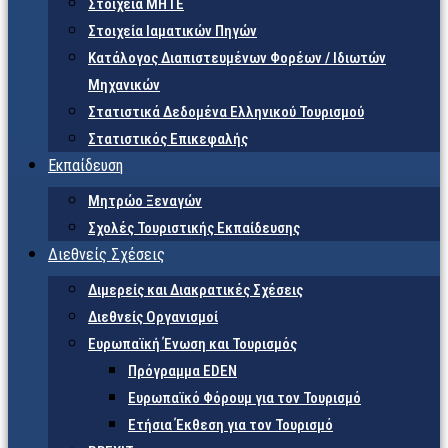
Στοιχεία ΜΗΤΕ
Στοιχεία Ιαματικών Πηγών
Κατάλογος Διαπιστευμένων Φορέων / Ιδιωτών
Μηχανικών
Στατιστικά Δεδομένα Ελληνικού Τουρισμού
Στατιστικός Επικεφαλής
Εκπαίδευση
Μητρώο Ξεναγών
Σχολές Τουριστικής Εκπαίδευσης
Διεθνείς Σχέσεις
Διμερείς και Διακρατικές Σχέσεις
Διεθνείς Οργανισμοί
Ευρωπαϊκή Ένωση και Τουρισμός
Πρόγραμμα EDEN
Ευρωπαϊκό Φόρουμ για τον Τουρισμό
Ετήσια Έκθεση για τον Τουρισμό