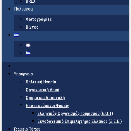
BREXIT
Πολυμέσα
Φωτογραφίες
Βίντεο
Υπουργείο
Πολιτική Ηγεσία
Οργανωτική Δομή
Όραμα και Αποστολή
Εποπτευόμενοι Φορείς
Eλληνικός Οργανισμός Τουρισμού (Ε.Ο.Τ)
Ξενοδοχειακό Επιμελητήριο Ελλάδος (Ξ.Ε.Ε.)
Γραφείο Τύπου