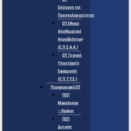
Ενίσχυση της
Προσπελασιμότητας
ΕΠ Εθνικό
Αποθεματικό
Απροβλέπτων
(Ε.Π.Ε.Α.Α.)
ΕΠ Τεχνική
Υποστήριξη
Εφαρμογής
(Ε.Π.Τ.Υ.Ε.)
Περιφερειακά ΕΠ
ΠΕΠ
Μακεδονίας
– Θράκης
ΠΕΠ
Δυτικής