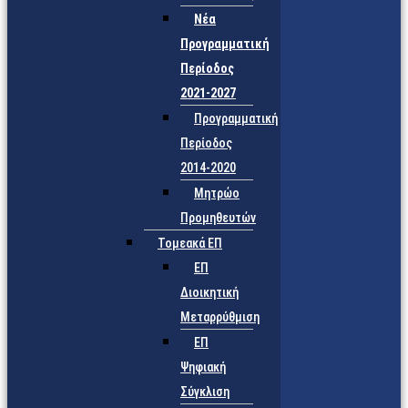
Νέα
Προγραμματική
Περίοδος
2021-2027
Προγραμματική
Περίοδος
2014-2020
Μητρώο
Προμηθευτών
Τομεακά ΕΠ
ΕΠ
Διοικητική
Μεταρρύθμιση
ΕΠ
Ψηφιακή
Σύγκλιση