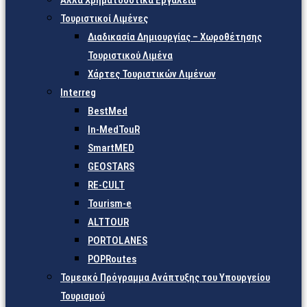
Άλλα Χρηματοδοτικά Εργαλεία
Τουριστικοί Λιμένες
Διαδικασία Δημιουργίας – Χωροθέτησης
Τουριστικού Λιμένα
Χάρτες Τουριστικών Λιμένων
Interreg
BestMed
In-MedTouR
SmartMED
GEOSTARS
RE-CULT
Tourism-e
ALTTOUR
PORTOLANES
POPRoutes
Τομεακό Πρόγραμμα Ανάπτυξης του Υπουργείου
Τουρισμού