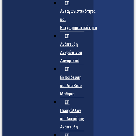
ΕΠ
Ανταγωνιστικότητα
και
Επιχειρηματικότητα
ΕΠ
Ανάπτυξη
Ανθρώπινου
Δυναμικού
ΕΠ
Εκπαίδευση
και Δια Βίου
Μάθηση
ΕΠ
Περιβάλλον
και Αειφόρος
Ανάπτυξη
ΕΠ