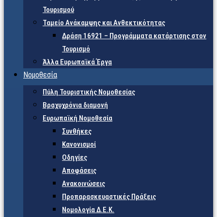
Τουρισμού
Ταμείο Ανάκαμψης και Ανθεκτικότητας
Δράση 16921 – Προγράμματα κατάρτισης στον
Τουρισμό
Άλλα Ευρωπαϊκά Έργα
Νομοθεσία
Πύλη Τουριστικής Νομοθεσίας
Βραχυχρόνια διαμονή
Ευρωπαϊκή Νομοθεσία
Συνθήκες
Κανονισμοί
Οδηγίες
Αποφάσεις
Ανακοινώσεις
Προπαρασκευαστικές Πράξεις
Νομολογία Δ.Ε.Κ.