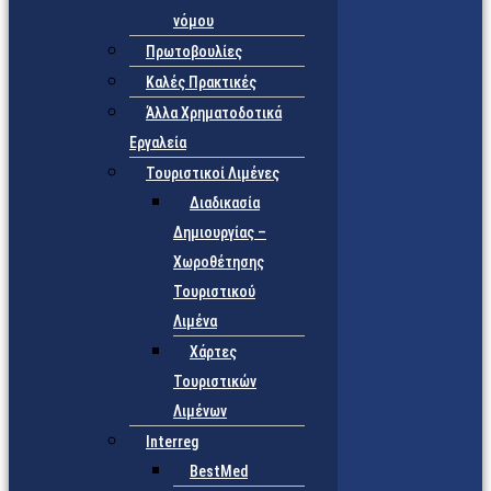
νόμου
Πρωτοβουλίες
Καλές Πρακτικές
Άλλα Χρηματοδοτικά
Εργαλεία
Τουριστικοί Λιμένες
Διαδικασία
Δημιουργίας –
Χωροθέτησης
Τουριστικού
Λιμένα
Χάρτες
Τουριστικών
Λιμένων
Interreg
BestMed