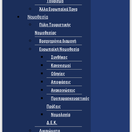
Τουρισμό
Άλλα Ευρωπαϊκά Έργα
Νομοθεσία
Πύλη Τουριστικής
Νομοθεσίας
Βραχυχρόνια διαμονή
Ευρωπαϊκή Νομοθεσία
Συνθήκες
Κανονισμοί
Οδηγίες
Αποφάσεις
Ανακοινώσεις
Προπαρασκευαστικές
Πράξεις
Νομολογία
Δ.Ε.Κ.
Δικαιώματα