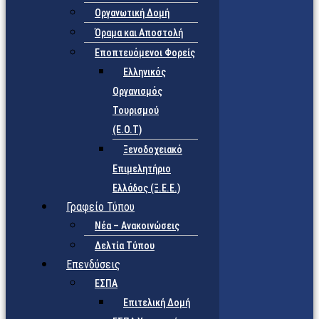
Οργανωτική Δομή
Όραμα και Αποστολή
Εποπτευόμενοι Φορείς
Eλληνικός
Οργανισμός
Τουρισμού
(Ε.Ο.Τ)
Ξενοδοχειακό
Επιμελητήριο
Ελλάδος (Ξ.Ε.Ε.)
Γραφείο Τύπου
Νέα – Ανακοινώσεις
Δελτία Τύπου
Επενδύσεις
ΕΣΠΑ
Επιτελική Δομή