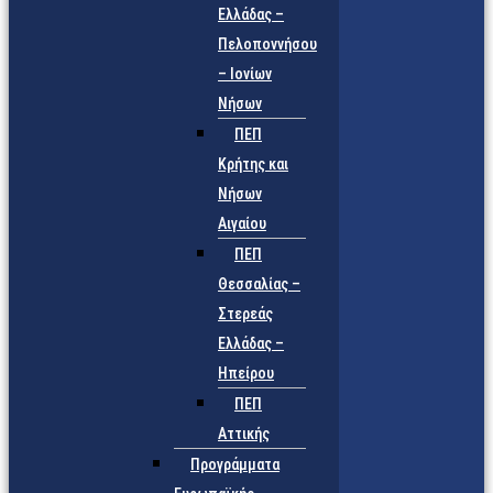
Ελλάδας –
Πελοποννήσου
– Ιονίων
Νήσων
ΠΕΠ
Κρήτης και
Νήσων
Αιγαίου
ΠΕΠ
Θεσσαλίας –
Στερεάς
Ελλάδας –
Ηπείρου
ΠΕΠ
Αττικής
Προγράμματα