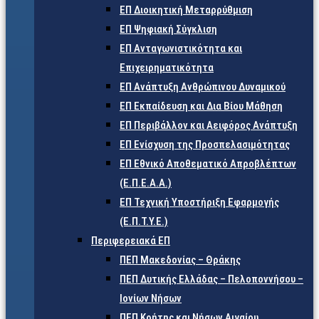
ΕΠ Διοικητική Μεταρρύθμιση
ΕΠ Ψηφιακή Σύγκλιση
ΕΠ Ανταγωνιστικότητα και
Επιχειρηματικότητα
ΕΠ Ανάπτυξη Ανθρώπινου Δυναμικού
ΕΠ Εκπαίδευση και Δια Βίου Μάθηση
ΕΠ Περιβάλλον και Αειφόρος Ανάπτυξη
ΕΠ Ενίσχυση της Προσπελασιμότητας
ΕΠ Εθνικό Αποθεματικό Απροβλέπτων
(Ε.Π.Ε.Α.Α.)
ΕΠ Τεχνική Υποστήριξη Εφαρμογής
(Ε.Π.Τ.Υ.Ε.)
Περιφερειακά ΕΠ
ΠΕΠ Μακεδονίας – Θράκης
ΠΕΠ Δυτικής Ελλάδας – Πελοποννήσου –
Ιονίων Νήσων
ΠΕΠ Κρήτης και Νήσων Αιγαίου