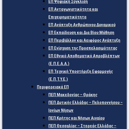
ΕΠ Ψηφιακή Σύγκλιση
ΕΠ Ανταγωνιστικότητα και
Επιχειρηματικότητα
ΕΠ Ανάπτυξη Ανθρώπινου Δυναμικού
ΕΠ Εκπαίδευση και Δια Βίου Μάθηση
ΕΠ Περιβάλλον και Αειφόρος Ανάπτυξη
ΕΠ Ενίσχυση της Προσπελασιμότητας
ΕΠ Εθνικό Αποθεματικό Απροβλέπτων
(Ε.Π.Ε.Α.Α.)
ΕΠ Τεχνική Υποστήριξη Εφαρμογής
(Ε.Π.Τ.Υ.Ε.)
Περιφερειακά ΕΠ
ΠΕΠ Μακεδονίας – Θράκης
ΠΕΠ Δυτικής Ελλάδας – Πελοποννήσου –
Ιονίων Νήσων
ΠΕΠ Κρήτης και Νήσων Αιγαίου
ΠΕΠ Θεσσαλίας – Στερεάς Ελλάδας –