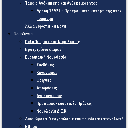
Ταμείο Ανάκαμψης και Ανθεκτικότητας
Δράση 16921 – Προγράμματα κατάρτισης στον
Τουρισμό
Άλλα Ευρωπαϊκά Έργα
Νομοθεσία
Πύλη Τουριστικής Νομοθεσίας
Βραχυχρόνια διαμονή
Ευρωπαϊκή Νομοθεσία
Συνθήκες
Κανονισμοί
Οδηγίες
Αποφάσεις
Ανακοινώσεις
Προπαρασκευαστικές Πράξεις
Νομολογία Δ.Ε.Κ.
Δικαιώματα -Υποχρεώσεις του τουρίστα/καταναλωτή
Ethics