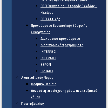
ΠΕΠ Θεσσαλίας – Στερεάς Ελλάδας –
Ηπείρου
ΠΕΠ Αττικής
Προγράμματα Ευρωπαϊκής Εδαφικής
Συνεργασίας
Διακρατικά προγράμματα
Διασυνοριακά προγράμματα
INTERREG
INTERACT
ESPON
URBACT
Αναπτυξιακός Νόμος
Θεσμικό Πλαίσιο
Δυνατότητα ενίσχυσης μέσω αναπτυξιακού
νόμου
Πρωτοβουλίες