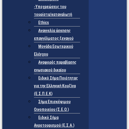
-Υποχρεώσεις του
τουρίστα/καταναλωτή
Ethics
Αναγγελία άσκησης
επαγγέλματος ξεναγού
Μονάδα Εσωτερικού
Ελέγχου
Αναφορές παραβίασης
ενωσιακού δικαίου
Ειδικό Σήμα Ποιότητας
για την Ελληνική Κουζίνα
(Ε.Σ.Π.Ε.Κ)
Σήμα Επισκέψιμου
Οινοποιείου (Σ.Ε.Ο.)
Ειδικό Σήμα
Αγροτουρισμού (Ε.Σ.Α.)