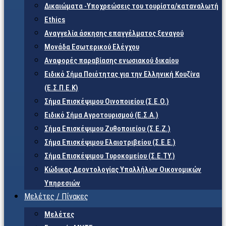
Δικαιώματα -Υποχρεώσεις του τουρίστα/καταναλωτή
Ethics
Αναγγελία άσκησης επαγγέλματος ξεναγού
Μονάδα Εσωτερικού Ελέγχου
Αναφορές παραβίασης ενωσιακού δικαίου
Ειδικό Σήμα Ποιότητας για την Ελληνική Κουζίνα
(Ε.Σ.Π.Ε.Κ)
Σήμα Επισκέψιμου Οινοποιείου (Σ.Ε.Ο.)
Ειδικό Σήμα Αγροτουρισμού (Ε.Σ.Α.)
Σήμα Επισκέψιμου Ζυθοποιείου (Σ.Ε.Ζ.)
Σήμα Επισκέψιμου Ελαιοτριβείου (Σ.Ε.Ε.)
Σήμα Επισκέψιμου Τυροκομείου (Σ.Ε.TY.)
Κώδικας Δεοντολογίας Υπαλλήλων Οικονομικών
Υπηρεσιών
Μελέτες / Πίνακες
Μελέτες