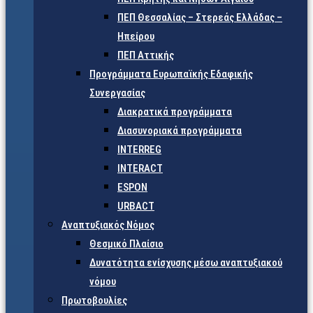
ΠΕΠ Θεσσαλίας – Στερεάς Ελλάδας –
Ηπείρου
ΠΕΠ Αττικής
Προγράμματα Ευρωπαϊκής Εδαφικής
Συνεργασίας
Διακρατικά προγράμματα
Διασυνοριακά προγράμματα
INTERREG
INTERACT
ESPON
URBACT
Αναπτυξιακός Νόμος
Θεσμικό Πλαίσιο
Δυνατότητα ενίσχυσης μέσω αναπτυξιακού
νόμου
Πρωτοβουλίες