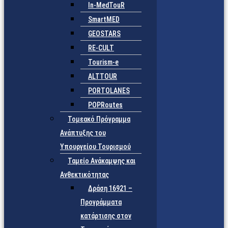
In-MedTouR
SmartMED
GEOSTARS
RE-CULT
Tourism-e
ALTTOUR
PORTOLANES
POPRoutes
Τομεακό Πρόγραμμα
Ανάπτυξης του
Υπουργείου Τουρισμού
Ταμείο Ανάκαμψης και
Ανθεκτικότητας
Δράση 16921 –
Προγράμματα
κατάρτισης στον