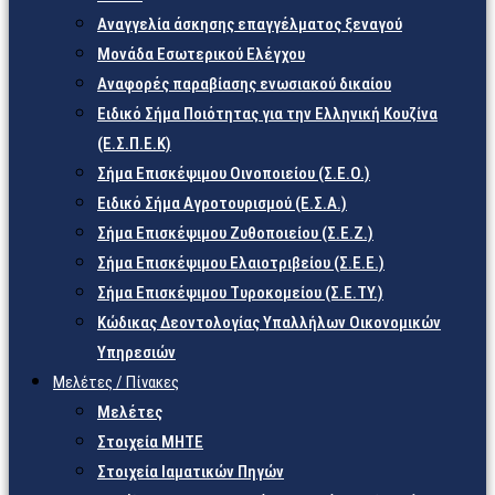
Αναγγελία άσκησης επαγγέλματος ξεναγού
Μονάδα Εσωτερικού Ελέγχου
Αναφορές παραβίασης ενωσιακού δικαίου
Ειδικό Σήμα Ποιότητας για την Ελληνική Κουζίνα
(Ε.Σ.Π.Ε.Κ)
Σήμα Επισκέψιμου Οινοποιείου (Σ.Ε.Ο.)
Ειδικό Σήμα Αγροτουρισμού (Ε.Σ.Α.)
Σήμα Επισκέψιμου Ζυθοποιείου (Σ.Ε.Ζ.)
Σήμα Επισκέψιμου Ελαιοτριβείου (Σ.Ε.Ε.)
Σήμα Επισκέψιμου Τυροκομείου (Σ.Ε.TY.)
Κώδικας Δεοντολογίας Υπαλλήλων Οικονομικών
Υπηρεσιών
Μελέτες / Πίνακες
Μελέτες
Στοιχεία ΜΗΤΕ
Στοιχεία Ιαματικών Πηγών