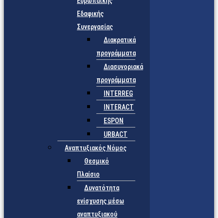
Ευρωπαϊκής
Εδαφικής
Συνεργασίας
Διακρατικά
προγράμματα
Διασυνοριακά
προγράμματα
INTERREG
INTERACT
ESPON
URBACT
Αναπτυξιακός Νόμος
Θεσμικό
Πλαίσιο
Δυνατότητα
ενίσχυσης μέσω
αναπτυξιακού