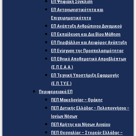
ΕΠ Ψηφιακή Σύγκλιση
ΕΠ Ανταγωνιστικότητα και
Επιχειρηματικότητα
ΕΠ Ανάπτυξη Ανθρώπινου Δυναμικού
ΕΠ Εκπαίδευση και Δια Βίου Μάθηση
ΕΠ Περιβάλλον και Αειφόρος Ανάπτυξη
ΕΠ Ενίσχυση της Προσπελασιμότητας
ΕΠ Εθνικό Αποθεματικό Απροβλέπτων
(Ε.Π.Ε.Α.Α.)
ΕΠ Τεχνική Υποστήριξη Εφαρμογής
(Ε.Π.Τ.Υ.Ε.)
Περιφερειακά ΕΠ
ΠΕΠ Μακεδονίας – Θράκης
ΠΕΠ Δυτικής Ελλάδας – Πελοποννήσου –
Ιονίων Νήσων
ΠΕΠ Κρήτης και Νήσων Αιγαίου
ΠΕΠ Θεσσαλίας – Στερεάς Ελλάδας –