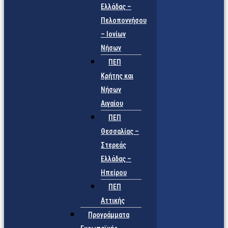
Ελλάδας –
Πελοποννήσου
– Ιονίων
Νήσων
ΠΕΠ
Κρήτης και
Νήσων
Αιγαίου
ΠΕΠ
Θεσσαλίας –
Στερεάς
Ελλάδας –
Ηπείρου
ΠΕΠ
Αττικής
Προγράμματα