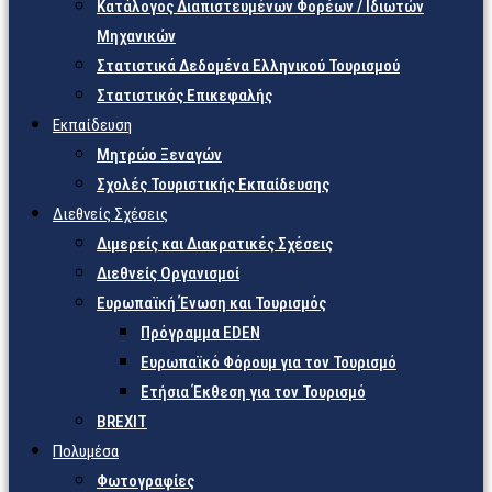
Κατάλογος Διαπιστευμένων Φορέων / Ιδιωτών
Μηχανικών
Στατιστικά Δεδομένα Ελληνικού Τουρισμού
Στατιστικός Επικεφαλής
Εκπαίδευση
Μητρώο Ξεναγών
Σχολές Τουριστικής Εκπαίδευσης
Διεθνείς Σχέσεις
Διμερείς και Διακρατικές Σχέσεις
Διεθνείς Οργανισμοί
Ευρωπαϊκή Ένωση και Τουρισμός
Πρόγραμμα EDEN
Ευρωπαϊκό Φόρουμ για τον Τουρισμό
Ετήσια Έκθεση για τον Τουρισμό
BREXIT
Πολυμέσα
Φωτογραφίες