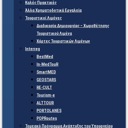
Καλές Πρακτικές
Άλλα Χρηματοδοτικά Εργαλεία
Τουριστικοί Λιμένες
Διαδικασία Δημιουργίας – Χωροθέτησης
Τουριστικού Λιμένα
Χάρτες Τουριστικών Λιμένων
Interreg
BestMed
In-MedTouR
SmartMED
GEOSTARS
RE-CULT
Tourism-e
ALTTOUR
PORTOLANES
POPRoutes
Τομεακό Πρόγραμμα Ανάπτυξης του Υπουργείου