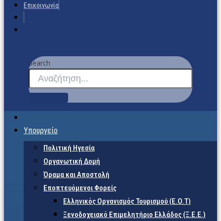
Επικοινωνία
Search
Υπουργείο
Πολιτική Ηγεσία
Οργανωτική Δομή
Όραμα και Αποστολή
Εποπτευόμενοι Φορείς
Eλληνικός Οργανισμός Τουρισμού (Ε.Ο.Τ)
Ξενοδοχειακό Επιμελητήριο Ελλάδος (Ξ.Ε.Ε.)