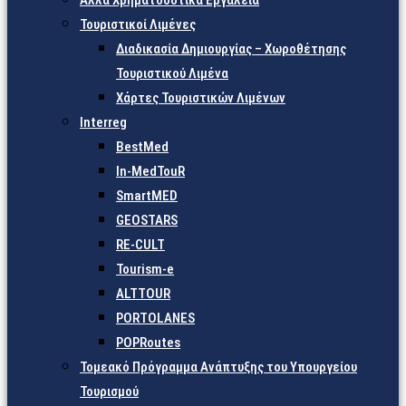
Άλλα Χρηματοδοτικά Εργαλεία
Τουριστικοί Λιμένες
Διαδικασία Δημιουργίας – Χωροθέτησης
Τουριστικού Λιμένα
Χάρτες Τουριστικών Λιμένων
Interreg
BestMed
In-MedTouR
SmartMED
GEOSTARS
RE-CULT
Tourism-e
ALTTOUR
PORTOLANES
POPRoutes
Τομεακό Πρόγραμμα Ανάπτυξης του Υπουργείου
Τουρισμού