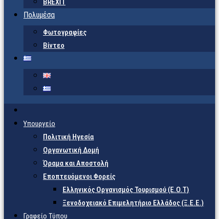
BREXIT
Πολυμέσα
Φωτογραφίες
Βίντεο
Υπουργείο
Πολιτική Ηγεσία
Οργανωτική Δομή
Όραμα και Αποστολή
Εποπτευόμενοι Φορείς
Eλληνικός Οργανισμός Τουρισμού (Ε.Ο.Τ)
Ξενοδοχειακό Επιμελητήριο Ελλάδος (Ξ.Ε.Ε.)
Γραφείο Τύπου