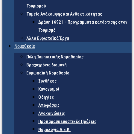
Τουρισμού
Ταμείο Ανάκαμψης και Ανθεκτικότητας
Δράση 16921 – Προγράμματα κατάρτισης στον
Τουρισμό
Άλλα Ευρωπαϊκά Έργα
Νομοθεσία
Πύλη Τουριστικής Νομοθεσίας
Βραχυχρόνια διαμονή
Ευρωπαϊκή Νομοθεσία
Συνθήκες
Κανονισμοί
Οδηγίες
Αποφάσεις
Ανακοινώσεις
Προπαρασκευαστικές Πράξεις
Νομολογία Δ.Ε.Κ.