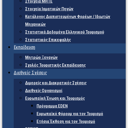
Στοιχεία ΜΗΤΕ
Στοιχεία Ιαματικών Πηγών
Κατάλογος Διαπιστευμένων Φορέων / Ιδιωτών
Μηχανικών
Στατιστικά Δεδομένα Ελληνικού Τουρισμού
Στατιστικός Επικεφαλής
Εκπαίδευση
Μητρώο Ξεναγών
Σχολές Τουριστικής Εκπαίδευσης
Διεθνείς Σχέσεις
Διμερείς και Διακρατικές Σχέσεις
Διεθνείς Οργανισμοί
Ευρωπαϊκή Ένωση και Τουρισμός
Πρόγραμμα EDEN
Ευρωπαϊκό Φόρουμ για τον Τουρισμό
Ετήσια Έκθεση για τον Τουρισμό