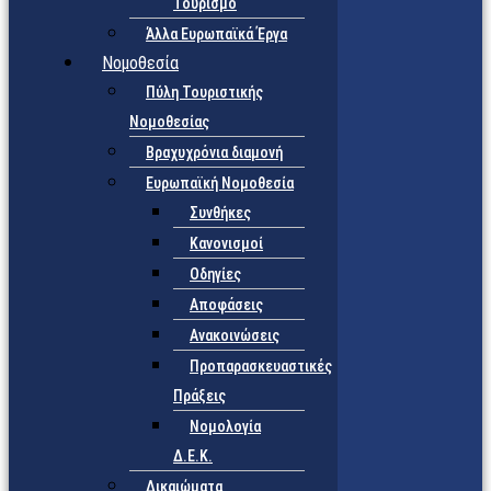
Τουρισμό
Άλλα Ευρωπαϊκά Έργα
Νομοθεσία
Πύλη Τουριστικής
Νομοθεσίας
Βραχυχρόνια διαμονή
Ευρωπαϊκή Νομοθεσία
Συνθήκες
Κανονισμοί
Οδηγίες
Αποφάσεις
Ανακοινώσεις
Προπαρασκευαστικές
Πράξεις
Νομολογία
Δ.Ε.Κ.
Δικαιώματα