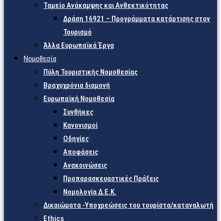
Ταμείο Ανάκαμψης και Ανθεκτικότητας
Δράση 16921 – Προγράμματα κατάρτισης στον
Τουρισμό
Άλλα Ευρωπαϊκά Έργα
Νομοθεσία
Πύλη Τουριστικής Νομοθεσίας
Βραχυχρόνια διαμονή
Ευρωπαϊκή Νομοθεσία
Συνθήκες
Κανονισμοί
Οδηγίες
Αποφάσεις
Ανακοινώσεις
Προπαρασκευαστικές Πράξεις
Νομολογία Δ.Ε.Κ.
Δικαιώματα -Υποχρεώσεις του τουρίστα/καταναλωτή
Ethics