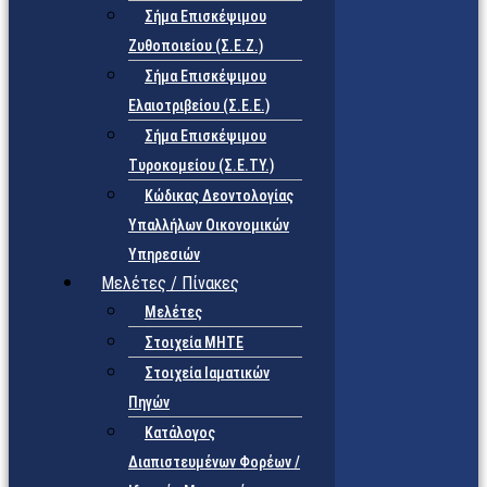
Σήμα Επισκέψιμου
Ζυθοποιείου (Σ.Ε.Ζ.)
Σήμα Επισκέψιμου
Ελαιοτριβείου (Σ.Ε.Ε.)
Σήμα Επισκέψιμου
Τυροκομείου (Σ.Ε.TY.)
Κώδικας Δεοντολογίας
Υπαλλήλων Οικονομικών
Υπηρεσιών
Μελέτες / Πίνακες
Μελέτες
Στοιχεία ΜΗΤΕ
Στοιχεία Ιαματικών
Πηγών
Κατάλογος
Διαπιστευμένων Φορέων /