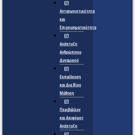
ΕΠ
Ανταγωνιστικότητα
και
Επιχειρηματικότητα
ΕΠ
Ανάπτυξη
Ανθρώπινου
Δυναμικού
ΕΠ
Εκπαίδευση
και Δια Βίου
Μάθηση
ΕΠ
Περιβάλλον
και Αειφόρος
Ανάπτυξη
ΕΠ