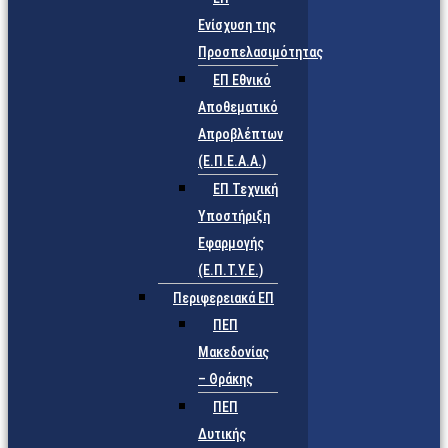
Ενίσχυση της
Προσπελασιμότητας
ΕΠ Εθνικό
Αποθεματικό
Απροβλέπτων
(Ε.Π.Ε.Α.Α.)
ΕΠ Τεχνική
Υποστήριξη
Εφαρμογής
(Ε.Π.Τ.Υ.Ε.)
Περιφερειακά ΕΠ
ΠΕΠ
Μακεδονίας
– Θράκης
ΠΕΠ
Δυτικής