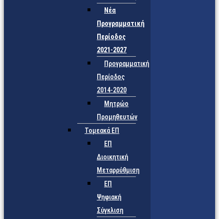
Νέα
Προγραμματική
Περίοδος
2021-2027
Προγραμματική
Περίοδος
2014-2020
Μητρώο
Προμηθευτών
Τομεακά ΕΠ
ΕΠ
Διοικητική
Μεταρρύθμιση
ΕΠ
Ψηφιακή
Σύγκλιση