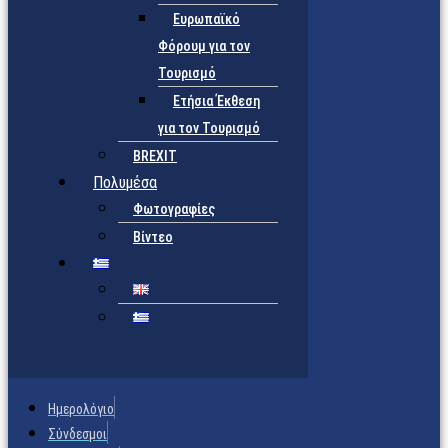
Ευρωπαϊκό
Φόρουμ για τον
Τουρισμό
Ετήσια Έκθεση
για τον Τουρισμό
BREXIT
Πολυμέσα
Φωτογραφίες
Βίντεο
Ημερολόγιο
Σύνδεσμοι