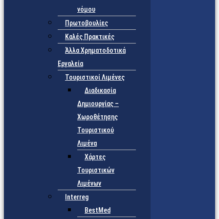
νόμου
Πρωτοβουλίες
Καλές Πρακτικές
Άλλα Χρηματοδοτικά
Εργαλεία
Τουριστικοί Λιμένες
Διαδικασία
Δημιουργίας –
Χωροθέτησης
Τουριστικού
Λιμένα
Χάρτες
Τουριστικών
Λιμένων
Interreg
BestMed