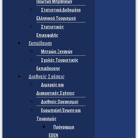
Ιδιωτών Μηχανικών
Στατιστικά Δεδομένα
Ελληνικού Τουρισμού
Στατιστικός
Επικεφαλής
Εκπαίδευση
Μητρώο Ξεναγών
Σχολές Τουριστικής
Εκπαίδευσης
Διεθνείς Σχέσεις
Διμερείς και
Διακρατικές Σχέσεις
Διεθνείς Οργανισμοί
Ευρωπαϊκή Ένωση και
Τουρισμός
Πρόγραμμα
EDEN