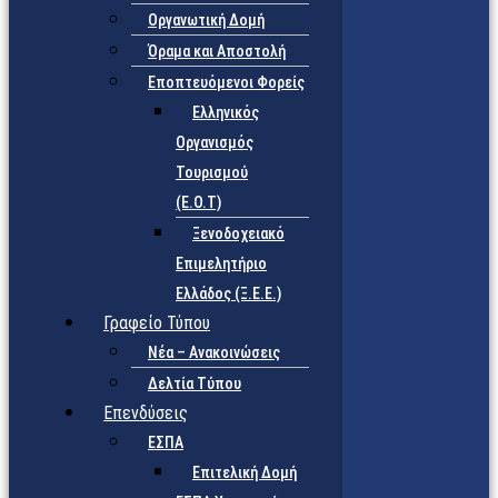
Οργανωτική Δομή
Όραμα και Αποστολή
Εποπτευόμενοι Φορείς
Eλληνικός
Οργανισμός
Τουρισμού
(Ε.Ο.Τ)
Ξενοδοχειακό
Επιμελητήριο
Ελλάδος (Ξ.Ε.Ε.)
Γραφείο Τύπου
Νέα – Ανακοινώσεις
Δελτία Τύπου
Επενδύσεις
ΕΣΠΑ
Επιτελική Δομή