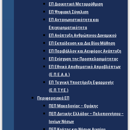
ΕΠ Διοικητική Μεταρρύθμιση
ΕΠ Ψηφιακή Σύγκλιση
ΕΠ Ανταγωνιστικότητα και
Επιχειρηματικότητα
ΕΠ Ανάπτυξη Ανθρώπινου Δυναμικού
ΕΠ Εκπαίδευση και Δια Βίου Μάθηση
ΕΠ Περιβάλλον και Αειφόρος Ανάπτυξη
ΕΠ Ενίσχυση της Προσπελασιμότητας
ΕΠ Εθνικό Αποθεματικό Απροβλέπτων
(Ε.Π.Ε.Α.Α.)
ΕΠ Τεχνική Υποστήριξη Εφαρμογής
(Ε.Π.Τ.Υ.Ε.)
Περιφερειακά ΕΠ
ΠΕΠ Μακεδονίας – Θράκης
ΠΕΠ Δυτικής Ελλάδας – Πελοποννήσου –
Ιονίων Νήσων
ΠΕΠ Κρήτης και Νήσων Αιγαίου