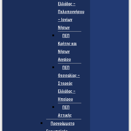
Ελλάδας –
Πελοποννήσου
– Ιονίων
Νήσων
ΠΕΠ
Κρήτης και
Νήσων
Αιγαίου
ΠΕΠ
Θεσσαλίας –
Στερεάς
Ελλάδας –
Ηπείρου
ΠΕΠ
Αττικής
Προγράμματα