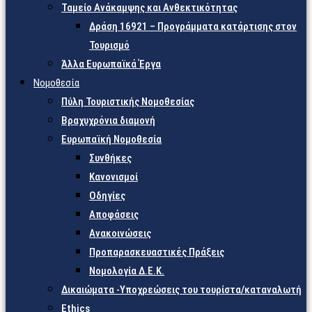
Ταμείο Ανάκαμψης και Ανθεκτικότητας
Δράση 16921 – Προγράμματα κατάρτισης στον
Τουρισμό
Άλλα Ευρωπαϊκά Έργα
Νομοθεσία
Πύλη Τουριστικής Νομοθεσίας
Βραχυχρόνια διαμονή
Ευρωπαϊκή Νομοθεσία
Συνθήκες
Κανονισμοί
Οδηγίες
Αποφάσεις
Ανακοινώσεις
Προπαρασκευαστικές Πράξεις
Νομολογία Δ.Ε.Κ.
Δικαιώματα -Υποχρεώσεις του τουρίστα/καταναλωτή
Ethics