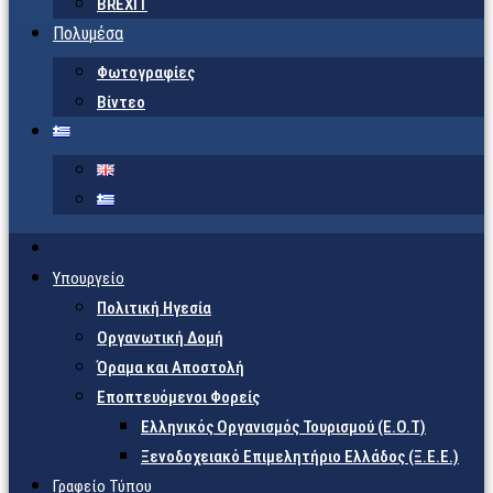
BREXIT
Πολυμέσα
Φωτογραφίες
Βίντεο
Υπουργείο
Πολιτική Ηγεσία
Οργανωτική Δομή
Όραμα και Αποστολή
Εποπτευόμενοι Φορείς
Eλληνικός Οργανισμός Τουρισμού (Ε.Ο.Τ)
Ξενοδοχειακό Επιμελητήριο Ελλάδος (Ξ.Ε.Ε.)
Γραφείο Τύπου