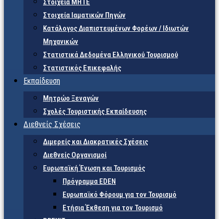
Στοιχεία ΜΗΤΕ
Στοιχεία Ιαματικών Πηγών
Κατάλογος Διαπιστευμένων Φορέων / Ιδιωτών
Μηχανικών
Στατιστικά Δεδομένα Ελληνικού Τουρισμού
Στατιστικός Επικεφαλής
Εκπαίδευση
Μητρώο Ξεναγών
Σχολές Τουριστικής Εκπαίδευσης
Διεθνείς Σχέσεις
Διμερείς και Διακρατικές Σχέσεις
Διεθνείς Οργανισμοί
Ευρωπαϊκή Ένωση και Τουρισμός
Πρόγραμμα EDEN
Ευρωπαϊκό Φόρουμ για τον Τουρισμό
Ετήσια Έκθεση για τον Τουρισμό