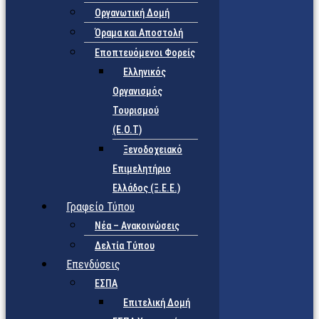
Οργανωτική Δομή
Όραμα και Αποστολή
Εποπτευόμενοι Φορείς
Eλληνικός
Οργανισμός
Τουρισμού
(Ε.Ο.Τ)
Ξενοδοχειακό
Επιμελητήριο
Ελλάδος (Ξ.Ε.Ε.)
Γραφείο Τύπου
Νέα – Ανακοινώσεις
Δελτία Τύπου
Επενδύσεις
ΕΣΠΑ
Επιτελική Δομή