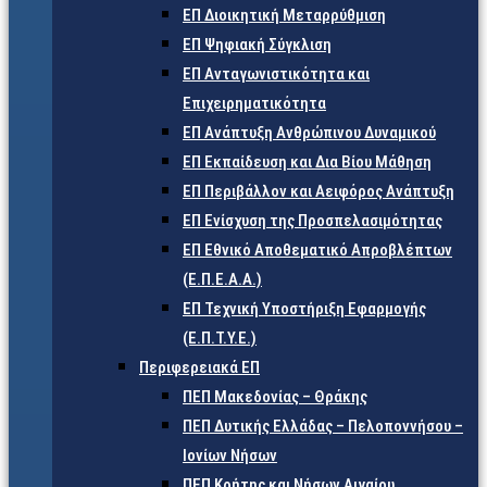
ΕΠ Διοικητική Μεταρρύθμιση
ΕΠ Ψηφιακή Σύγκλιση
ΕΠ Ανταγωνιστικότητα και
Επιχειρηματικότητα
ΕΠ Ανάπτυξη Ανθρώπινου Δυναμικού
ΕΠ Εκπαίδευση και Δια Βίου Μάθηση
ΕΠ Περιβάλλον και Αειφόρος Ανάπτυξη
ΕΠ Ενίσχυση της Προσπελασιμότητας
ΕΠ Εθνικό Αποθεματικό Απροβλέπτων
(Ε.Π.Ε.Α.Α.)
ΕΠ Τεχνική Υποστήριξη Εφαρμογής
(Ε.Π.Τ.Υ.Ε.)
Περιφερειακά ΕΠ
ΠΕΠ Μακεδονίας – Θράκης
ΠΕΠ Δυτικής Ελλάδας – Πελοποννήσου –
Ιονίων Νήσων
ΠΕΠ Κρήτης και Νήσων Αιγαίου