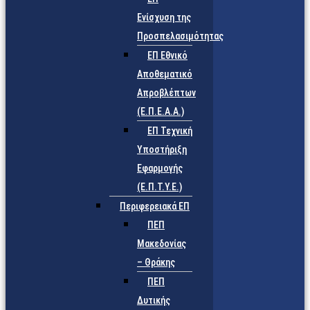
Ενίσχυση της
Προσπελασιμότητας
ΕΠ Εθνικό
Αποθεματικό
Απροβλέπτων
(Ε.Π.Ε.Α.Α.)
ΕΠ Τεχνική
Υποστήριξη
Εφαρμογής
(Ε.Π.Τ.Υ.Ε.)
Περιφερειακά ΕΠ
ΠΕΠ
Μακεδονίας
– Θράκης
ΠΕΠ
Δυτικής