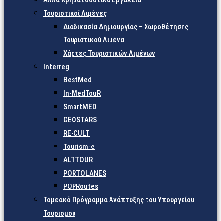
Άλλα Χρηματοδοτικά Εργαλεία
Τουριστικοί Λιμένες
Διαδικασία Δημιουργίας – Χωροθέτησης
Τουριστικού Λιμένα
Χάρτες Τουριστικών Λιμένων
Interreg
BestMed
In-MedTouR
SmartMED
GEOSTARS
RE-CULT
Tourism-e
ALTTOUR
PORTOLANES
POPRoutes
Τομεακό Πρόγραμμα Ανάπτυξης του Υπουργείου
Τουρισμού