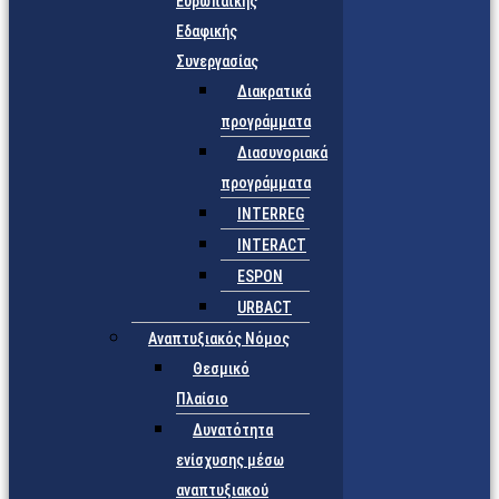
Ευρωπαϊκής
Εδαφικής
Συνεργασίας
Διακρατικά
προγράμματα
Διασυνοριακά
προγράμματα
INTERREG
INTERACT
ESPON
URBACT
Αναπτυξιακός Νόμος
Θεσμικό
Πλαίσιο
Δυνατότητα
ενίσχυσης μέσω
αναπτυξιακού