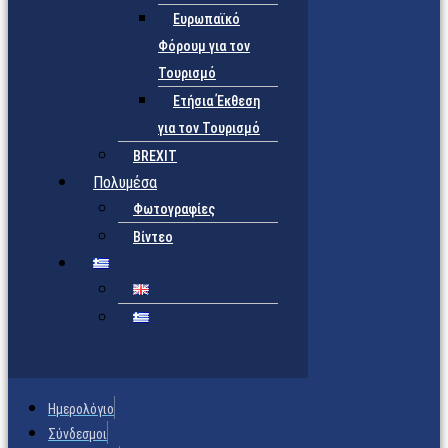
Ευρωπαϊκό
Φόρουμ για τον
Τουρισμό
Ετήσια Έκθεση
για τον Τουρισμό
BREXIT
Πολυμέσα
Φωτογραφίες
Βίντεο
Ημερολόγιο
Σύνδεσμοι