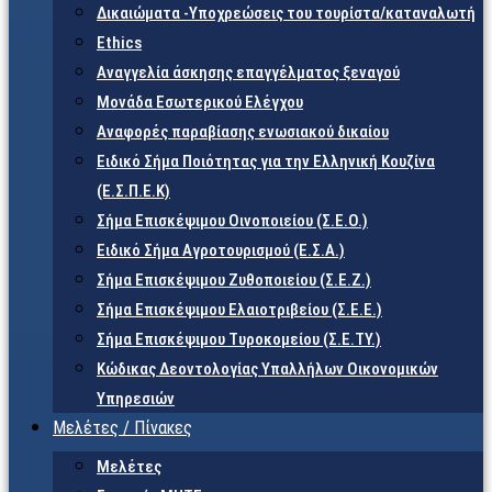
Δικαιώματα -Υποχρεώσεις του τουρίστα/καταναλωτή
Ethics
Αναγγελία άσκησης επαγγέλματος ξεναγού
Μονάδα Εσωτερικού Ελέγχου
Αναφορές παραβίασης ενωσιακού δικαίου
Ειδικό Σήμα Ποιότητας για την Ελληνική Κουζίνα
(Ε.Σ.Π.Ε.Κ)
Σήμα Επισκέψιμου Οινοποιείου (Σ.Ε.Ο.)
Ειδικό Σήμα Αγροτουρισμού (Ε.Σ.Α.)
Σήμα Επισκέψιμου Ζυθοποιείου (Σ.Ε.Ζ.)
Σήμα Επισκέψιμου Ελαιοτριβείου (Σ.Ε.Ε.)
Σήμα Επισκέψιμου Τυροκομείου (Σ.Ε.TY.)
Κώδικας Δεοντολογίας Υπαλλήλων Οικονομικών
Υπηρεσιών
Μελέτες / Πίνακες
Μελέτες