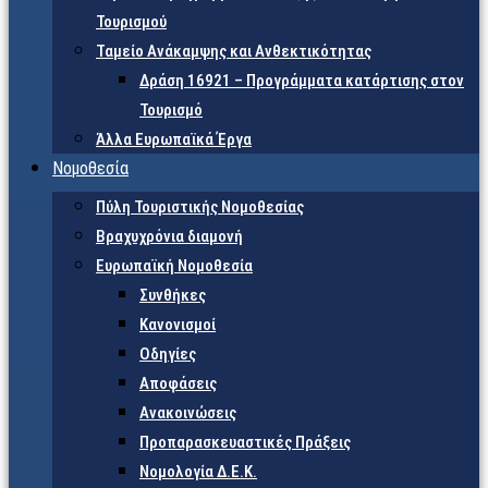
Τουρισμού
Ταμείο Ανάκαμψης και Ανθεκτικότητας
Δράση 16921 – Προγράμματα κατάρτισης στον
Τουρισμό
Άλλα Ευρωπαϊκά Έργα
Νομοθεσία
Πύλη Τουριστικής Νομοθεσίας
Βραχυχρόνια διαμονή
Ευρωπαϊκή Νομοθεσία
Συνθήκες
Κανονισμοί
Οδηγίες
Αποφάσεις
Ανακοινώσεις
Προπαρασκευαστικές Πράξεις
Νομολογία Δ.Ε.Κ.