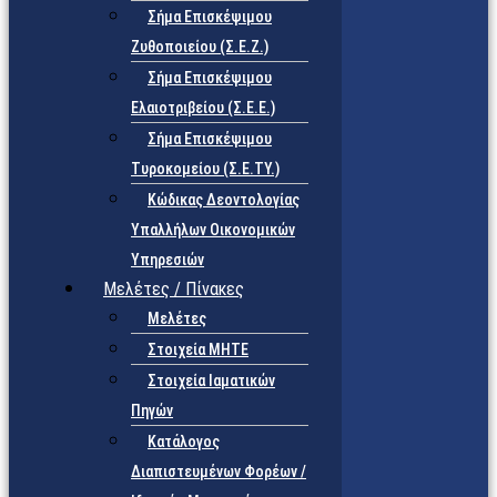
Σήμα Επισκέψιμου
Ζυθοποιείου (Σ.Ε.Ζ.)
Σήμα Επισκέψιμου
Ελαιοτριβείου (Σ.Ε.Ε.)
Σήμα Επισκέψιμου
Τυροκομείου (Σ.Ε.TY.)
Κώδικας Δεοντολογίας
Υπαλλήλων Οικονομικών
Υπηρεσιών
Μελέτες / Πίνακες
Μελέτες
Στοιχεία ΜΗΤΕ
Στοιχεία Ιαματικών
Πηγών
Κατάλογος
Διαπιστευμένων Φορέων /