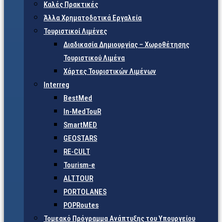
Καλές Πρακτικές
Άλλα Χρηματοδοτικά Εργαλεία
Τουριστικοί Λιμένες
Διαδικασία Δημιουργίας – Χωροθέτησης
Τουριστικού Λιμένα
Χάρτες Τουριστικών Λιμένων
Interreg
BestMed
In-MedTouR
SmartMED
GEOSTARS
RE-CULT
Tourism-e
ALTTOUR
PORTOLANES
POPRoutes
Τομεακό Πρόγραμμα Ανάπτυξης του Υπουργείου