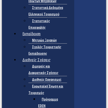
Ιδιωτών Μηχανικών
Στατιστικά Δεδομένα
Ελληνικού Τουρισμού
Στατιστικός
Επικεφαλής
Εκπαίδευση
Μητρώο Ξεναγών
Σχολές Τουριστικής
Εκπαίδευσης
Διεθνείς Σχέσεις
Διμερείς και
Διακρατικές Σχέσεις
Διεθνείς Οργανισμοί
Ευρωπαϊκή Ένωση και
Τουρισμός
Πρόγραμμα
EDEN