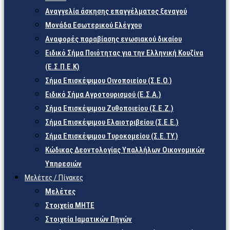
Αναγγελία άσκησης επαγγέλματος ξεναγού
Μονάδα Εσωτερικού Ελέγχου
Αναφορές παραβίασης ενωσιακού δικαίου
Ειδικό Σήμα Ποιότητας για την Ελληνική Κουζίνα
(Ε.Σ.Π.Ε.Κ)
Σήμα Επισκέψιμου Οινοποιείου (Σ.Ε.Ο.)
Ειδικό Σήμα Αγροτουρισμού (Ε.Σ.Α.)
Σήμα Επισκέψιμου Ζυθοποιείου (Σ.Ε.Ζ.)
Σήμα Επισκέψιμου Ελαιοτριβείου (Σ.Ε.Ε.)
Σήμα Επισκέψιμου Τυροκομείου (Σ.Ε.TY.)
Κώδικας Δεοντολογίας Υπαλλήλων Οικονομικών
Υπηρεσιών
Μελέτες / Πίνακες
Μελέτες
Στοιχεία ΜΗΤΕ
Στοιχεία Ιαματικών Πηγών