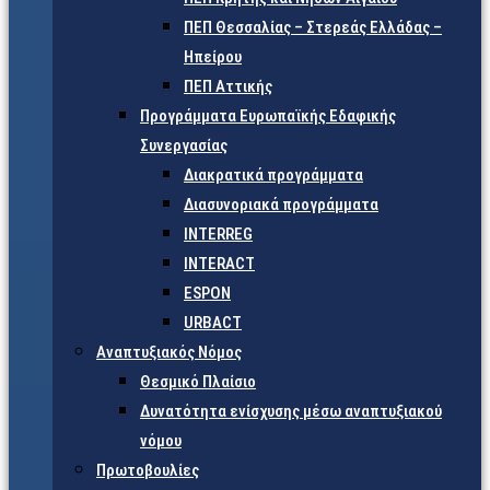
ΠΕΠ Θεσσαλίας – Στερεάς Ελλάδας –
Ηπείρου
ΠΕΠ Αττικής
Προγράμματα Ευρωπαϊκής Εδαφικής
Συνεργασίας
Διακρατικά προγράμματα
Διασυνοριακά προγράμματα
INTERREG
INTERACT
ESPON
URBACT
Αναπτυξιακός Νόμος
Θεσμικό Πλαίσιο
Δυνατότητα ενίσχυσης μέσω αναπτυξιακού
νόμου
Πρωτοβουλίες