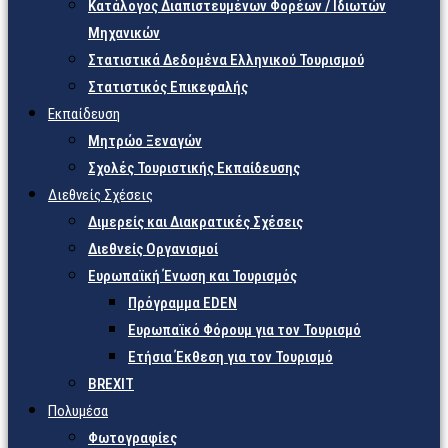
Κατάλογος Διαπιστευμένων Φορέων / Ιδιωτών
Μηχανικών
Στατιστικά Δεδομένα Ελληνικού Τουρισμού
Στατιστικός Επικεφαλής
Εκπαίδευση
Μητρώο Ξεναγών
Σχολές Τουριστικής Εκπαίδευσης
Διεθνείς Σχέσεις
Διμερείς και Διακρατικές Σχέσεις
Διεθνείς Οργανισμοί
Ευρωπαϊκή Ένωση και Τουρισμός
Πρόγραμμα EDEN
Ευρωπαϊκό Φόρουμ για τον Τουρισμό
Ετήσια Έκθεση για τον Τουρισμό
BREXIT
Πολυμέσα
Φωτογραφίες