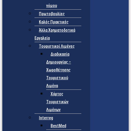
νόμου
Πρωτοβουλίες
Καλές Πρακτικές
Άλλα Χρηματοδοτικά
Εργαλεία
Τουριστικοί Λιμένες
Διαδικασία
Δημιουργίας –
Χωροθέτησης
Τουριστικού
Λιμένα
Χάρτες
Τουριστικών
Λιμένων
Interreg
BestMed