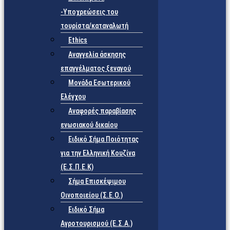
-Υποχρεώσεις του
τουρίστα/καταναλωτή
Ethics
Αναγγελία άσκησης
επαγγέλματος ξεναγού
Μονάδα Εσωτερικού
Ελέγχου
Αναφορές παραβίασης
ενωσιακού δικαίου
Ειδικό Σήμα Ποιότητας
για την Ελληνική Κουζίνα
(Ε.Σ.Π.Ε.Κ)
Σήμα Επισκέψιμου
Οινοποιείου (Σ.Ε.Ο.)
Ειδικό Σήμα
Αγροτουρισμού (Ε.Σ.Α.)