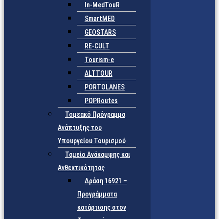
In-MedTouR
SmartMED
GEOSTARS
RE-CULT
Tourism-e
ALTTOUR
PORTOLANES
POPRoutes
Τομεακό Πρόγραμμα
Ανάπτυξης του
Υπουργείου Τουρισμού
Ταμείο Ανάκαμψης και
Ανθεκτικότητας
Δράση 16921 –
Προγράμματα
κατάρτισης στον