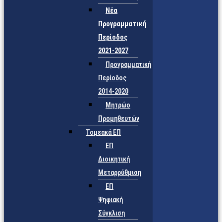
Νέα
Προγραμματική
Περίοδος
2021-2027
Προγραμματική
Περίοδος
2014-2020
Μητρώο
Προμηθευτών
Τομεακά ΕΠ
ΕΠ
Διοικητική
Μεταρρύθμιση
ΕΠ
Ψηφιακή
Σύγκλιση