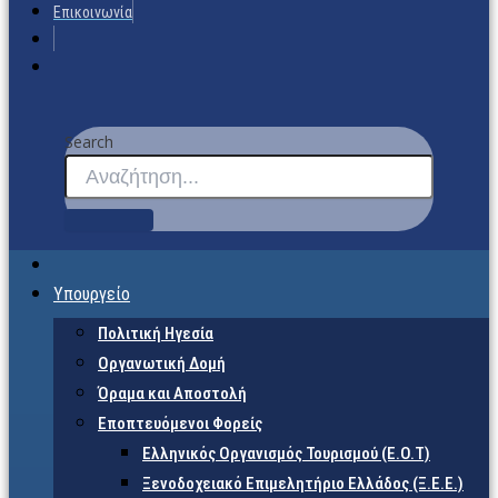
Επικοινωνία
Search
Υπουργείο
Πολιτική Ηγεσία
Οργανωτική Δομή
Όραμα και Αποστολή
Εποπτευόμενοι Φορείς
Eλληνικός Οργανισμός Τουρισμού (Ε.Ο.Τ)
Ξενοδοχειακό Επιμελητήριο Ελλάδος (Ξ.Ε.Ε.)