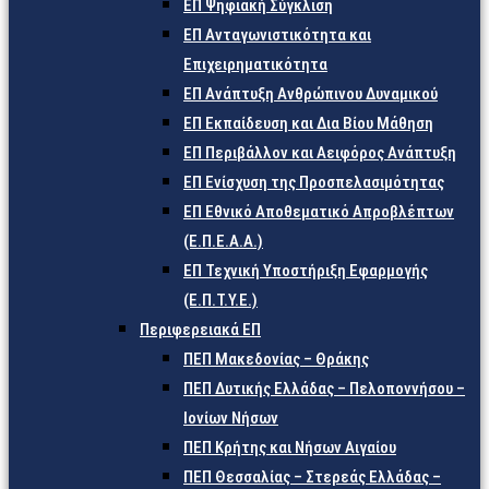
ΕΠ Ψηφιακή Σύγκλιση
ΕΠ Ανταγωνιστικότητα και
Επιχειρηματικότητα
ΕΠ Ανάπτυξη Ανθρώπινου Δυναμικού
ΕΠ Εκπαίδευση και Δια Βίου Μάθηση
ΕΠ Περιβάλλον και Αειφόρος Ανάπτυξη
ΕΠ Ενίσχυση της Προσπελασιμότητας
ΕΠ Εθνικό Αποθεματικό Απροβλέπτων
(Ε.Π.Ε.Α.Α.)
ΕΠ Τεχνική Υποστήριξη Εφαρμογής
(Ε.Π.Τ.Υ.Ε.)
Περιφερειακά ΕΠ
ΠΕΠ Μακεδονίας – Θράκης
ΠΕΠ Δυτικής Ελλάδας – Πελοποννήσου –
Ιονίων Νήσων
ΠΕΠ Κρήτης και Νήσων Αιγαίου
ΠΕΠ Θεσσαλίας – Στερεάς Ελλάδας –