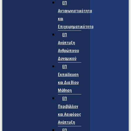
ΕΠ
Ανταγωνιστικότητα
και
Επιχειρηματικότητα
ΕΠ
Ανάπτυξη
Ανθρώπινου
Δυναμικού
ΕΠ
Εκπαίδευση
και Δια Βίου
Μάθηση
ΕΠ
Περιβάλλον
και Αειφόρος
Ανάπτυξη
ΕΠ