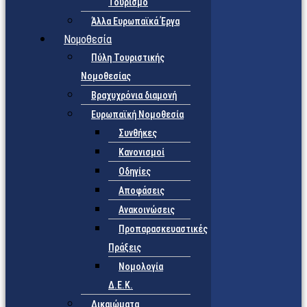
Τουρισμό
Άλλα Ευρωπαϊκά Έργα
Νομοθεσία
Πύλη Τουριστικής
Νομοθεσίας
Βραχυχρόνια διαμονή
Ευρωπαϊκή Νομοθεσία
Συνθήκες
Κανονισμοί
Οδηγίες
Αποφάσεις
Ανακοινώσεις
Προπαρασκευαστικές
Πράξεις
Νομολογία
Δ.Ε.Κ.
Δικαιώματα