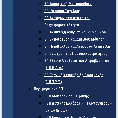
ΕΠ Διοικητική Μεταρρύθμιση
ΕΠ Ψηφιακή Σύγκλιση
ΕΠ Ανταγωνιστικότητα και
Επιχειρηματικότητα
ΕΠ Ανάπτυξη Ανθρώπινου Δυναμικού
ΕΠ Εκπαίδευση και Δια Βίου Μάθηση
ΕΠ Περιβάλλον και Αειφόρος Ανάπτυξη
ΕΠ Ενίσχυση της Προσπελασιμότητας
ΕΠ Εθνικό Αποθεματικό Απροβλέπτων
(Ε.Π.Ε.Α.Α.)
ΕΠ Τεχνική Υποστήριξη Εφαρμογής
(Ε.Π.Τ.Υ.Ε.)
Περιφερειακά ΕΠ
ΠΕΠ Μακεδονίας – Θράκης
ΠΕΠ Δυτικής Ελλάδας – Πελοποννήσου –
Ιονίων Νήσων
ΠΕΠ Κρήτης και Νήσων Αιγαίου