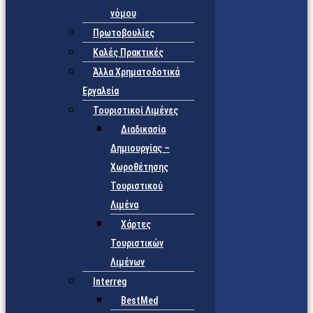
νόμου
Πρωτοβουλίες
Καλές Πρακτικές
Άλλα Χρηματοδοτικά
Εργαλεία
Τουριστικοί Λιμένες
Διαδικασία
Δημιουργίας –
Χωροθέτησης
Τουριστικού
Λιμένα
Χάρτες
Τουριστικών
Λιμένων
Interreg
BestMed