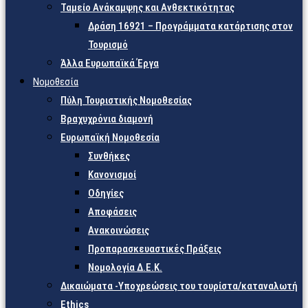
Ταμείο Ανάκαμψης και Ανθεκτικότητας
Δράση 16921 – Προγράμματα κατάρτισης στον
Τουρισμό
Άλλα Ευρωπαϊκά Έργα
Νομοθεσία
Πύλη Τουριστικής Νομοθεσίας
Βραχυχρόνια διαμονή
Ευρωπαϊκή Νομοθεσία
Συνθήκες
Κανονισμοί
Οδηγίες
Αποφάσεις
Ανακοινώσεις
Προπαρασκευαστικές Πράξεις
Νομολογία Δ.Ε.Κ.
Δικαιώματα -Υποχρεώσεις του τουρίστα/καταναλωτή
Ethics