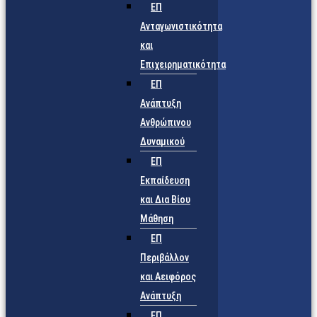
ΕΠ
Ανταγωνιστικότητα
και
Επιχειρηματικότητα
ΕΠ
Ανάπτυξη
Ανθρώπινου
Δυναμικού
ΕΠ
Εκπαίδευση
και Δια Βίου
Μάθηση
ΕΠ
Περιβάλλον
και Αειφόρος
Ανάπτυξη
ΕΠ