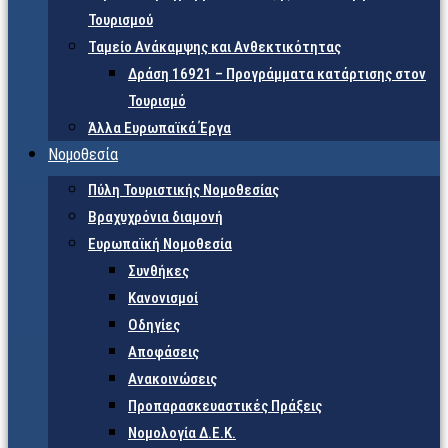
Τουρισμού
Ταμείο Ανάκαμψης και Ανθεκτικότητας
Δράση 16921 – Προγράμματα κατάρτισης στον
Τουρισμό
Άλλα Ευρωπαϊκά Έργα
Νομοθεσία
Πύλη Τουριστικής Νομοθεσίας
Βραχυχρόνια διαμονή
Ευρωπαϊκή Νομοθεσία
Συνθήκες
Κανονισμοί
Οδηγίες
Αποφάσεις
Ανακοινώσεις
Προπαρασκευαστικές Πράξεις
Νομολογία Δ.Ε.Κ.