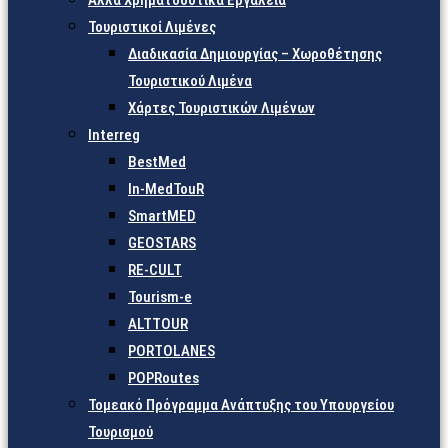
Άλλα Χρηματοδοτικά Εργαλεία
Τουριστικοί Λιμένες
Διαδικασία Δημιουργίας – Χωροθέτησης
Τουριστικού Λιμένα
Χάρτες Τουριστικών Λιμένων
Interreg
BestMed
In-MedTouR
SmartMED
GEOSTARS
RE-CULT
Tourism-e
ALTTOUR
PORTOLANES
POPRoutes
Τομεακό Πρόγραμμα Ανάπτυξης του Υπουργείου
Τουρισμού