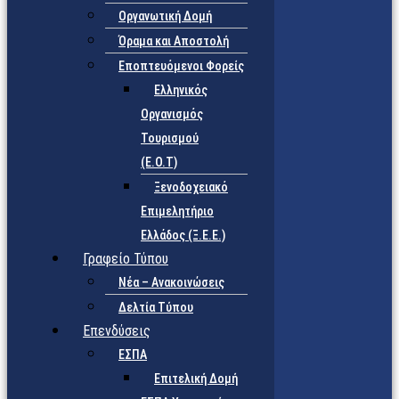
Οργανωτική Δομή
Όραμα και Αποστολή
Εποπτευόμενοι Φορείς
Eλληνικός
Οργανισμός
Τουρισμού
(Ε.Ο.Τ)
Ξενοδοχειακό
Επιμελητήριο
Ελλάδος (Ξ.Ε.Ε.)
Γραφείο Τύπου
Νέα – Ανακοινώσεις
Δελτία Τύπου
Επενδύσεις
ΕΣΠΑ
Επιτελική Δομή