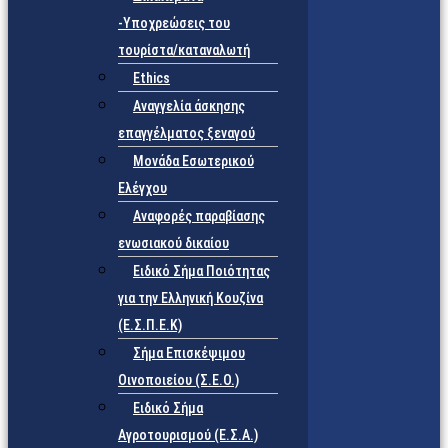
-Υποχρεώσεις του
τουρίστα/καταναλωτή
Ethics
Αναγγελία άσκησης
επαγγέλματος ξεναγού
Μονάδα Εσωτερικού
Ελέγχου
Αναφορές παραβίασης
ενωσιακού δικαίου
Ειδικό Σήμα Ποιότητας
για την Ελληνική Κουζίνα
(Ε.Σ.Π.Ε.Κ)
Σήμα Επισκέψιμου
Οινοποιείου (Σ.Ε.Ο.)
Ειδικό Σήμα
Αγροτουρισμού (Ε.Σ.Α.)