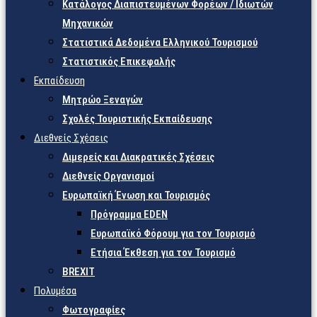
Κατάλογος Διαπιστευμένων Φορέων / Ιδιωτών
Μηχανικών
Στατιστικά Δεδομένα Ελληνικού Τουρισμού
Στατιστικός Επικεφαλής
Εκπαίδευση
Μητρώο Ξεναγών
Σχολές Τουριστικής Εκπαίδευσης
Διεθνείς Σχέσεις
Διμερείς και Διακρατικές Σχέσεις
Διεθνείς Οργανισμοί
Ευρωπαϊκή Ένωση και Τουρισμός
Πρόγραμμα EDEN
Ευρωπαϊκό Φόρουμ για τον Τουρισμό
Ετήσια Έκθεση για τον Τουρισμό
BREXIT
Πολυμέσα
Φωτογραφίες