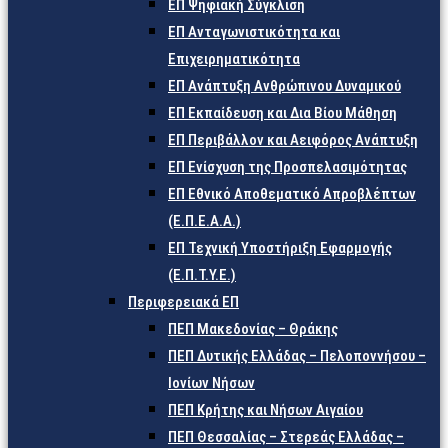
ΕΠ Ψηφιακή Σύγκλιση
ΕΠ Ανταγωνιστικότητα και
Επιχειρηματικότητα
ΕΠ Ανάπτυξη Ανθρώπινου Δυναμικού
ΕΠ Εκπαίδευση και Δια Βίου Μάθηση
ΕΠ Περιβάλλον και Αειφόρος Ανάπτυξη
ΕΠ Ενίσχυση της Προσπελασιμότητας
ΕΠ Εθνικό Αποθεματικό Απροβλέπτων
(Ε.Π.Ε.Α.Α.)
ΕΠ Τεχνική Υποστήριξη Εφαρμογής
(Ε.Π.Τ.Υ.Ε.)
Περιφερειακά ΕΠ
ΠΕΠ Μακεδονίας – Θράκης
ΠΕΠ Δυτικής Ελλάδας – Πελοποννήσου –
Ιονίων Νήσων
ΠΕΠ Κρήτης και Νήσων Αιγαίου
ΠΕΠ Θεσσαλίας – Στερεάς Ελλάδας –