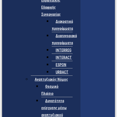
Ευρωπαϊκής
Εδαφικής
Συνεργασίας
Διακρατικά
προγράμματα
Διασυνοριακά
προγράμματα
INTERREG
INTERACT
ESPON
URBACT
Αναπτυξιακός Νόμος
Θεσμικό
Πλαίσιο
Δυνατότητα
ενίσχυσης μέσω
αναπτυξιακού