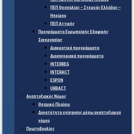
ΠΕΠ Θεσσαλίας – Στερεάς Ελλάδας –
Ηπείρου
ΠΕΠ Αττικής
Προγράμματα Ευρωπαϊκής Εδαφικής
Συνεργασίας
Διακρατικά προγράμματα
Διασυνοριακά προγράμματα
INTERREG
INTERACT
ESPON
URBACT
Αναπτυξιακός Νόμος
Θεσμικό Πλαίσιο
Δυνατότητα ενίσχυσης μέσω αναπτυξιακού
νόμου
Πρωτοβουλίες