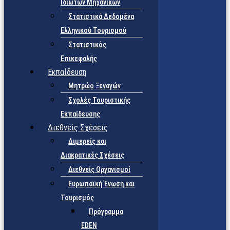
Ιδιωτών Μηχανικών
Στατιστικά Δεδομένα
Ελληνικού Τουρισμού
Στατιστικός
Επικεφαλής
Εκπαίδευση
Μητρώο Ξεναγών
Σχολές Τουριστικής
Εκπαίδευσης
Διεθνείς Σχέσεις
Διμερείς και
Διακρατικές Σχέσεις
Διεθνείς Οργανισμοί
Ευρωπαϊκή Ένωση και
Τουρισμός
Πρόγραμμα
EDEN