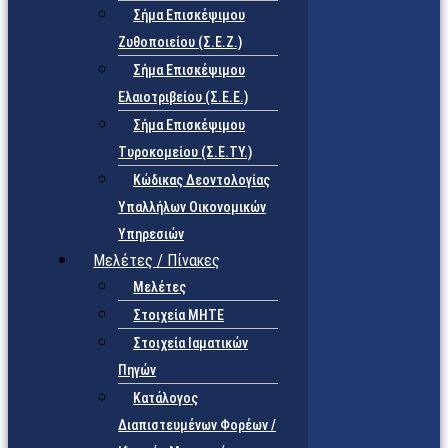
Σήμα Επισκέψιμου
Ζυθοποιείου (Σ.Ε.Ζ.)
Σήμα Επισκέψιμου
Ελαιοτριβείου (Σ.Ε.Ε.)
Σήμα Επισκέψιμου
Τυροκομείου (Σ.Ε.TY.)
Κώδικας Δεοντολογίας
Υπαλλήλων Οικονομικών
Υπηρεσιών
Μελέτες / Πίνακες
Μελέτες
Στοιχεία ΜΗΤΕ
Στοιχεία Ιαματικών
Πηγών
Κατάλογος
Διαπιστευμένων Φορέων /