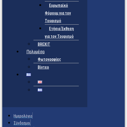
Ευρωπαϊκό
Φόρουμ για τον
Τουρισμό
Ετήσια Έκθεση
για τον Τουρισμό
BREXIT
Πολυμέσα
Φωτογραφίες
Βίντεο
Ημερολόγιο
Σύνδεσμοι