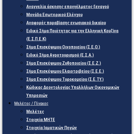
Αναγγελία άσκησης επαγγέλματος ξεναγού
Μονάδα Εσωτερικού Ελέγχου
Αναφορές παραβίασης ενωσιακού δικαίου
Ειδικό Σήμα Ποιότητας για την Ελληνική Κουζίνα
(Ε.Σ.Π.Ε.Κ)
Σήμα Επισκέψιμου Οινοποιείου (Σ.Ε.Ο.)
Ειδικό Σήμα Αγροτουρισμού (Ε.Σ.Α.)
Σήμα Επισκέψιμου Ζυθοποιείου (Σ.Ε.Ζ.)
Σήμα Επισκέψιμου Ελαιοτριβείου (Σ.Ε.Ε.)
Σήμα Επισκέψιμου Τυροκομείου (Σ.Ε.TY.)
Κώδικας Δεοντολογίας Υπαλλήλων Οικονομικών
Υπηρεσιών
Μελέτες / Πίνακες
Μελέτες
Στοιχεία ΜΗΤΕ
Στοιχεία Ιαματικών Πηγών