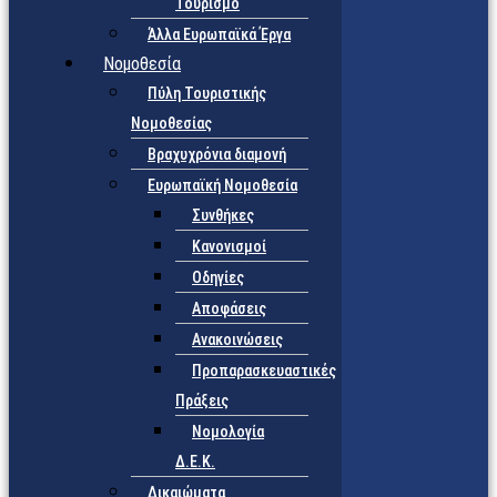
Τουρισμό
Άλλα Ευρωπαϊκά Έργα
Νομοθεσία
Πύλη Τουριστικής
Νομοθεσίας
Βραχυχρόνια διαμονή
Ευρωπαϊκή Νομοθεσία
Συνθήκες
Κανονισμοί
Οδηγίες
Αποφάσεις
Ανακοινώσεις
Προπαρασκευαστικές
Πράξεις
Νομολογία
Δ.Ε.Κ.
Δικαιώματα