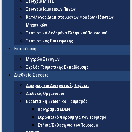
Στοιχεία ΜΗΤΕ
Στοιχεία Ιαματικών Πηγών
Κατάλογος Διαπιστευμένων Φορέων / Ιδιωτών
Μηχανικών
Στατιστικά Δεδομένα Ελληνικού Τουρισμού
Στατιστικός Επικεφαλής
Εκπαίδευση
Μητρώο Ξεναγών
Σχολές Τουριστικής Εκπαίδευσης
Διεθνείς Σχέσεις
Διμερείς και Διακρατικές Σχέσεις
Διεθνείς Οργανισμοί
Ευρωπαϊκή Ένωση και Τουρισμός
Πρόγραμμα EDEN
Ευρωπαϊκό Φόρουμ για τον Τουρισμό
Ετήσια Έκθεση για τον Τουρισμό