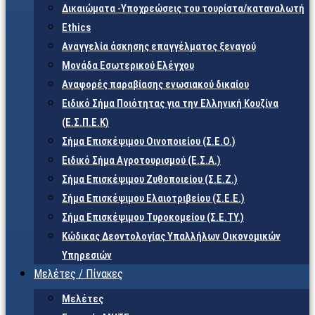
Δικαιώματα -Υποχρεώσεις του τουρίστα/καταναλωτή
Ethics
Αναγγελία άσκησης επαγγέλματος ξεναγού
Μονάδα Εσωτερικού Ελέγχου
Αναφορές παραβίασης ενωσιακού δικαίου
Ειδικό Σήμα Ποιότητας για την Ελληνική Κουζίνα
(Ε.Σ.Π.Ε.Κ)
Σήμα Επισκέψιμου Οινοποιείου (Σ.Ε.Ο.)
Ειδικό Σήμα Αγροτουρισμού (Ε.Σ.Α.)
Σήμα Επισκέψιμου Ζυθοποιείου (Σ.Ε.Ζ.)
Σήμα Επισκέψιμου Ελαιοτριβείου (Σ.Ε.Ε.)
Σήμα Επισκέψιμου Τυροκομείου (Σ.Ε.TY.)
Κώδικας Δεοντολογίας Υπαλλήλων Οικονομικών
Υπηρεσιών
Μελέτες / Πίνακες
Μελέτες