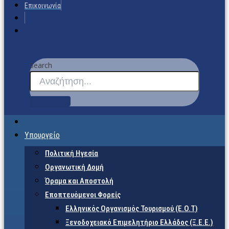
Επικοινωνία
Search
Υπουργείο
Πολιτική Ηγεσία
Οργανωτική Δομή
Όραμα και Αποστολή
Εποπτευόμενοι Φορείς
Eλληνικός Οργανισμός Τουρισμού (Ε.Ο.Τ)
Ξενοδοχειακό Επιμελητήριο Ελλάδος (Ξ.Ε.Ε.)