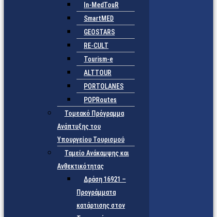
In-MedTouR
SmartMED
GEOSTARS
RE-CULT
Tourism-e
ALTTOUR
PORTOLANES
POPRoutes
Τομεακό Πρόγραμμα
Ανάπτυξης του
Υπουργείου Τουρισμού
Ταμείο Ανάκαμψης και
Ανθεκτικότητας
Δράση 16921 –
Προγράμματα
κατάρτισης στον