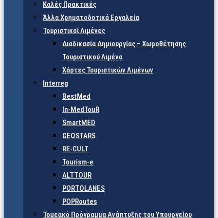
Καλές Πρακτικές
Άλλα Χρηματοδοτικά Εργαλεία
Τουριστικοί Λιμένες
Διαδικασία Δημιουργίας – Χωροθέτησης
Τουριστικού Λιμένα
Χάρτες Τουριστικών Λιμένων
Interreg
BestMed
In-MedTouR
SmartMED
GEOSTARS
RE-CULT
Tourism-e
ALTTOUR
PORTOLANES
POPRoutes
Τομεακό Πρόγραμμα Ανάπτυξης του Υπουργείου