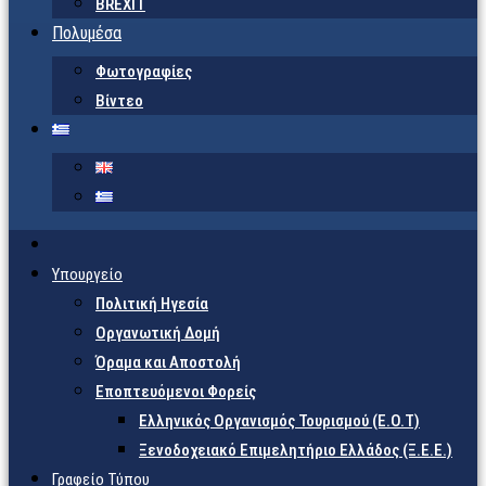
BREXIT
Πολυμέσα
Φωτογραφίες
Βίντεο
Υπουργείο
Πολιτική Ηγεσία
Οργανωτική Δομή
Όραμα και Αποστολή
Εποπτευόμενοι Φορείς
Eλληνικός Οργανισμός Τουρισμού (Ε.Ο.Τ)
Ξενοδοχειακό Επιμελητήριο Ελλάδος (Ξ.Ε.Ε.)
Γραφείο Τύπου