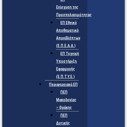
Ενίσχυση της
Προσπελασιμότητας
ΕΠ Εθνικό
Αποθεματικό
Απροβλέπτων
(Ε.Π.Ε.Α.Α.)
ΕΠ Τεχνική
Υποστήριξη
Εφαρμογής
(Ε.Π.Τ.Υ.Ε.)
Περιφερειακά ΕΠ
ΠΕΠ
Μακεδονίας
– Θράκης
ΠΕΠ
Δυτικής