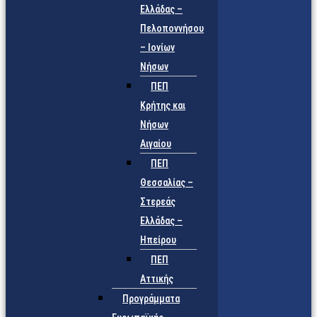
Ελλάδας –
Πελοποννήσου
– Ιονίων
Νήσων
ΠΕΠ
Κρήτης και
Νήσων
Αιγαίου
ΠΕΠ
Θεσσαλίας –
Στερεάς
Ελλάδας –
Ηπείρου
ΠΕΠ
Αττικής
Προγράμματα