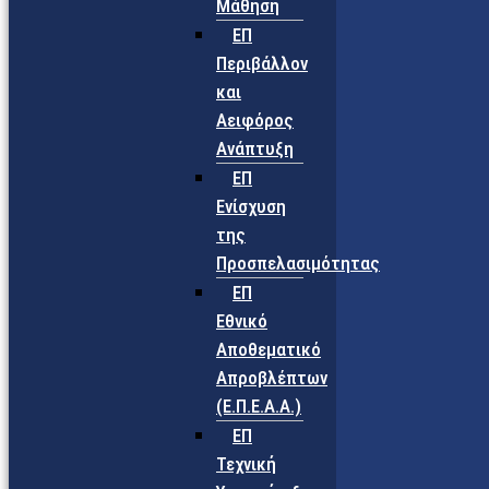
Μάθηση
ΕΠ
Περιβάλλον
και
Αειφόρος
Ανάπτυξη
ΕΠ
Ενίσχυση
της
Προσπελασιμότητας
ΕΠ
Εθνικό
Αποθεματικό
Απροβλέπτων
(Ε.Π.Ε.Α.Α.)
ΕΠ
Τεχνική