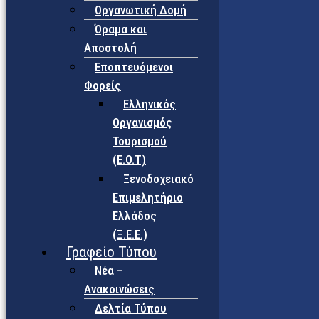
Οργανωτική Δομή
Όραμα και
Αποστολή
Εποπτευόμενοι
Φορείς
Eλληνικός
Οργανισμός
Τουρισμού
(Ε.Ο.Τ)
Ξενοδοχειακό
Επιμελητήριο
Ελλάδος
(Ξ.Ε.Ε.)
Γραφείο Τύπου
Νέα –
Ανακοινώσεις
Δελτία Τύπου