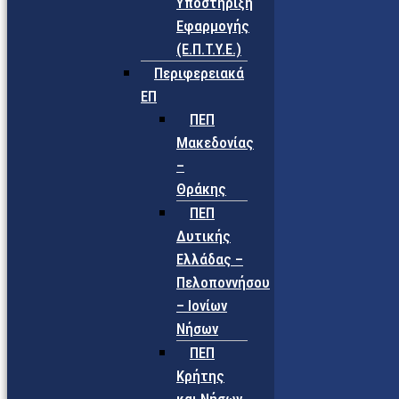
Υποστήριξη
Εφαρμογής
(Ε.Π.Τ.Υ.Ε.)
Περιφερειακά
ΕΠ
ΠΕΠ
Μακεδονίας
–
Θράκης
ΠΕΠ
Δυτικής
Ελλάδας –
Πελοποννήσου
– Ιονίων
Νήσων
ΠΕΠ
Κρήτης