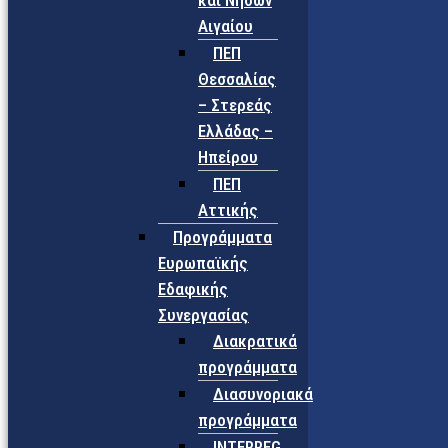
και Νήσων
Αιγαίου
ΠΕΠ
Θεσσαλίας
– Στερεάς
Ελλάδας –
Ηπείρου
ΠΕΠ
Αττικής
Προγράμματα
Ευρωπαϊκής
Εδαφικής
Συνεργασίας
Διακρατικά
προγράμματα
Διασυνοριακά
προγράμματα
INTERREG