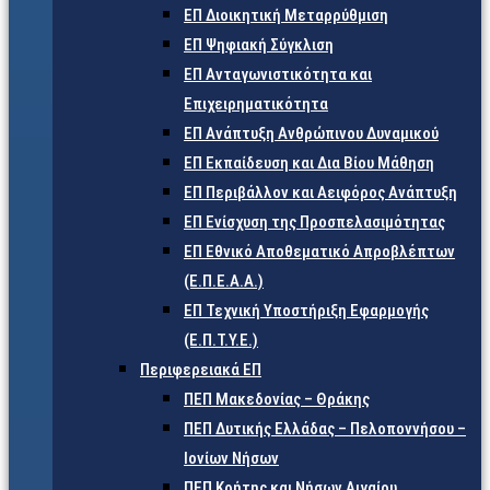
ΕΠ Διοικητική Μεταρρύθμιση
ΕΠ Ψηφιακή Σύγκλιση
ΕΠ Ανταγωνιστικότητα και
Επιχειρηματικότητα
ΕΠ Ανάπτυξη Ανθρώπινου Δυναμικού
ΕΠ Εκπαίδευση και Δια Βίου Μάθηση
ΕΠ Περιβάλλον και Αειφόρος Ανάπτυξη
ΕΠ Ενίσχυση της Προσπελασιμότητας
ΕΠ Εθνικό Αποθεματικό Απροβλέπτων
(Ε.Π.Ε.Α.Α.)
ΕΠ Τεχνική Υποστήριξη Εφαρμογής
(Ε.Π.Τ.Υ.Ε.)
Περιφερειακά ΕΠ
ΠΕΠ Μακεδονίας – Θράκης
ΠΕΠ Δυτικής Ελλάδας – Πελοποννήσου –
Ιονίων Νήσων
ΠΕΠ Κρήτης και Νήσων Αιγαίου