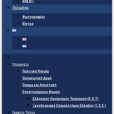
BREXIT
Πολυμέσα
Φωτογραφίες
Βίντεο
Υπουργείο
Πολιτική Ηγεσία
Οργανωτική Δομή
Όραμα και Αποστολή
Εποπτευόμενοι Φορείς
Eλληνικός Οργανισμός Τουρισμού (Ε.Ο.Τ)
Ξενοδοχειακό Επιμελητήριο Ελλάδος (Ξ.Ε.Ε.)
Γραφείο Τύπου