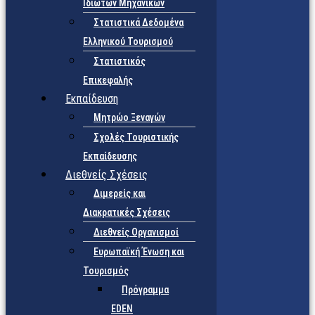
Ιδιωτών Μηχανικών
Στατιστικά Δεδομένα
Ελληνικού Τουρισμού
Στατιστικός
Επικεφαλής
Εκπαίδευση
Μητρώο Ξεναγών
Σχολές Τουριστικής
Εκπαίδευσης
Διεθνείς Σχέσεις
Διμερείς και
Διακρατικές Σχέσεις
Διεθνείς Οργανισμοί
Ευρωπαϊκή Ένωση και
Τουρισμός
Πρόγραμμα
EDEN