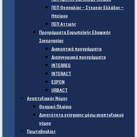
ΠΕΠ Θεσσαλίας – Στερεάς Ελλάδας –
Ηπείρου
ΠΕΠ Αττικής
Προγράμματα Ευρωπαϊκής Εδαφικής
Συνεργασίας
Διακρατικά προγράμματα
Διασυνοριακά προγράμματα
INTERREG
INTERACT
ESPON
URBACT
Αναπτυξιακός Νόμος
Θεσμικό Πλαίσιο
Δυνατότητα ενίσχυσης μέσω αναπτυξιακού
νόμου
Πρωτοβουλίες