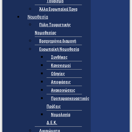
Τουρισμό
Άλλα Ευρωπαϊκά Έργα
Νομοθεσία
Πύλη Τουριστικής
Νομοθεσίας
Βραχυχρόνια διαμονή
Ευρωπαϊκή Νομοθεσία
Συνθήκες
Κανονισμοί
Οδηγίες
Αποφάσεις
Ανακοινώσεις
Προπαρασκευαστικές
Πράξεις
Νομολογία
Δ.Ε.Κ.
Δικαιώματα