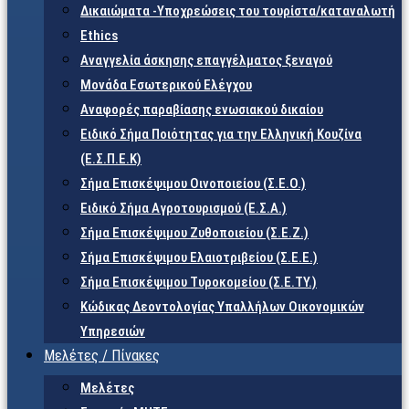
Δικαιώματα -Υποχρεώσεις του τουρίστα/καταναλωτή
Ethics
Αναγγελία άσκησης επαγγέλματος ξεναγού
Μονάδα Εσωτερικού Ελέγχου
Αναφορές παραβίασης ενωσιακού δικαίου
Ειδικό Σήμα Ποιότητας για την Ελληνική Κουζίνα
(Ε.Σ.Π.Ε.Κ)
Σήμα Επισκέψιμου Οινοποιείου (Σ.Ε.Ο.)
Ειδικό Σήμα Αγροτουρισμού (Ε.Σ.Α.)
Σήμα Επισκέψιμου Ζυθοποιείου (Σ.Ε.Ζ.)
Σήμα Επισκέψιμου Ελαιοτριβείου (Σ.Ε.Ε.)
Σήμα Επισκέψιμου Τυροκομείου (Σ.Ε.TY.)
Κώδικας Δεοντολογίας Υπαλλήλων Οικονομικών
Υπηρεσιών
Μελέτες / Πίνακες
Μελέτες