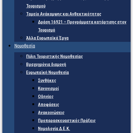
Τουρισμού
Ταμείο Ανάκαμψης και Ανθεκτικότητας
Δράση 16921 – Προγράμματα κατάρτισης στον
Τουρισμό
Άλλα Ευρωπαϊκά Έργα
Νομοθεσία
Πύλη Τουριστικής Νομοθεσίας
Βραχυχρόνια διαμονή
Ευρωπαϊκή Νομοθεσία
Συνθήκες
Κανονισμοί
Οδηγίες
Αποφάσεις
Ανακοινώσεις
Προπαρασκευαστικές Πράξεις
Νομολογία Δ.Ε.Κ.