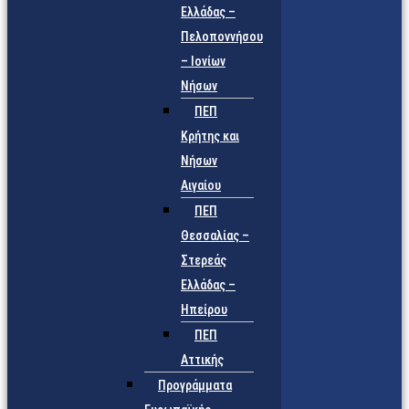
Ελλάδας –
Πελοποννήσου
– Ιονίων
Νήσων
ΠΕΠ
Κρήτης και
Νήσων
Αιγαίου
ΠΕΠ
Θεσσαλίας –
Στερεάς
Ελλάδας –
Ηπείρου
ΠΕΠ
Αττικής
Προγράμματα