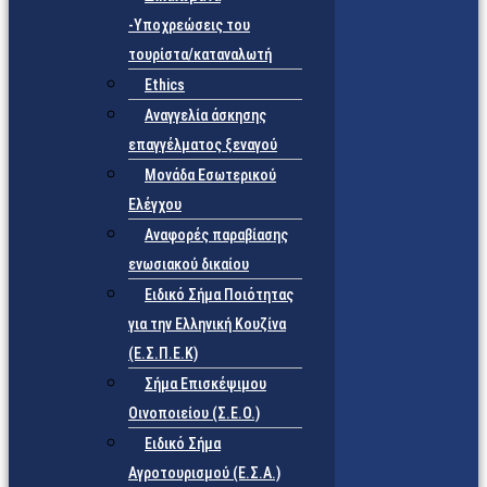
-Υποχρεώσεις του
τουρίστα/καταναλωτή
Ethics
Αναγγελία άσκησης
επαγγέλματος ξεναγού
Μονάδα Εσωτερικού
Ελέγχου
Αναφορές παραβίασης
ενωσιακού δικαίου
Ειδικό Σήμα Ποιότητας
για την Ελληνική Κουζίνα
(Ε.Σ.Π.Ε.Κ)
Σήμα Επισκέψιμου
Οινοποιείου (Σ.Ε.Ο.)
Ειδικό Σήμα
Αγροτουρισμού (Ε.Σ.Α.)