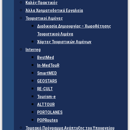
Καλές Πρακτικές
Άλλα Χρηματοδοτικά Εργαλεία
Τουριστικοί Λιμένες
Διαδικασία Δημιουργίας – Χωροθέτησης
Τουριστικού Λιμένα
Χάρτες Τουριστικών Λιμένων
Interreg
BestMed
In-MedTouR
SmartMED
GEOSTARS
RE-CULT
Tourism-e
ALTTOUR
PORTOLANES
POPRoutes
Τομεακό Πρόγραμμα Ανάπτυξης του Υπουργείου