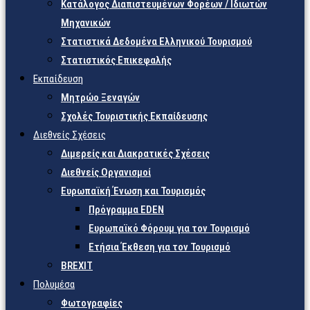
Κατάλογος Διαπιστευμένων Φορέων / Ιδιωτών
Μηχανικών
Στατιστικά Δεδομένα Ελληνικού Τουρισμού
Στατιστικός Επικεφαλής
Εκπαίδευση
Μητρώο Ξεναγών
Σχολές Τουριστικής Εκπαίδευσης
Διεθνείς Σχέσεις
Διμερείς και Διακρατικές Σχέσεις
Διεθνείς Οργανισμοί
Ευρωπαϊκή Ένωση και Τουρισμός
Πρόγραμμα EDEN
Ευρωπαϊκό Φόρουμ για τον Τουρισμό
Ετήσια Έκθεση για τον Τουρισμό
BREXIT
Πολυμέσα
Φωτογραφίες