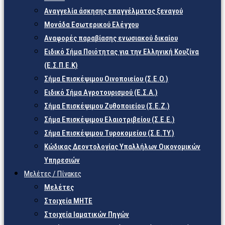
Αναγγελία άσκησης επαγγέλματος ξεναγού
Μονάδα Εσωτερικού Ελέγχου
Αναφορές παραβίασης ενωσιακού δικαίου
Ειδικό Σήμα Ποιότητας για την Ελληνική Κουζίνα
(Ε.Σ.Π.Ε.Κ)
Σήμα Επισκέψιμου Οινοποιείου (Σ.Ε.Ο.)
Ειδικό Σήμα Αγροτουρισμού (Ε.Σ.Α.)
Σήμα Επισκέψιμου Ζυθοποιείου (Σ.Ε.Ζ.)
Σήμα Επισκέψιμου Ελαιοτριβείου (Σ.Ε.Ε.)
Σήμα Επισκέψιμου Τυροκομείου (Σ.Ε.TY.)
Κώδικας Δεοντολογίας Υπαλλήλων Οικονομικών
Υπηρεσιών
Μελέτες / Πίνακες
Μελέτες
Στοιχεία ΜΗΤΕ
Στοιχεία Ιαματικών Πηγών