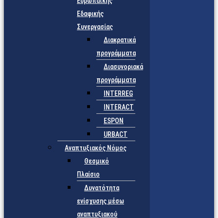
Ευρωπαϊκής
Εδαφικής
Συνεργασίας
Διακρατικά
προγράμματα
Διασυνοριακά
προγράμματα
INTERREG
INTERACT
ESPON
URBACT
Αναπτυξιακός Νόμος
Θεσμικό
Πλαίσιο
Δυνατότητα
ενίσχυσης μέσω
αναπτυξιακού