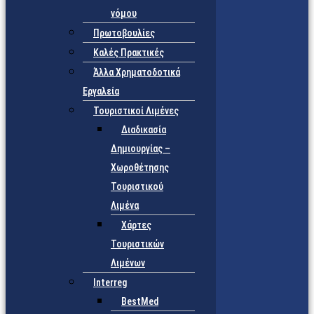
νόμου
Πρωτοβουλίες
Καλές Πρακτικές
Άλλα Χρηματοδοτικά
Εργαλεία
Τουριστικοί Λιμένες
Διαδικασία
Δημιουργίας –
Χωροθέτησης
Τουριστικού
Λιμένα
Χάρτες
Τουριστικών
Λιμένων
Interreg
BestMed