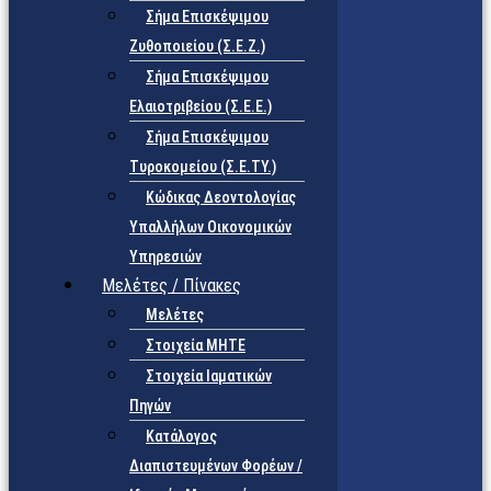
Σήμα Επισκέψιμου
Ζυθοποιείου (Σ.Ε.Ζ.)
Σήμα Επισκέψιμου
Ελαιοτριβείου (Σ.Ε.Ε.)
Σήμα Επισκέψιμου
Τυροκομείου (Σ.Ε.TY.)
Κώδικας Δεοντολογίας
Υπαλλήλων Οικονομικών
Υπηρεσιών
Μελέτες / Πίνακες
Μελέτες
Στοιχεία ΜΗΤΕ
Στοιχεία Ιαματικών
Πηγών
Κατάλογος
Διαπιστευμένων Φορέων /