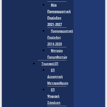
Νέα
Προγραμματική
Περίοδος
2021-2027
Προγραμματική
Περίοδος
2014-2020
Μητρώο
Προμηθευτών
Τομεακά ΕΠ
ΕΠ
Διοικητική
Μεταρρύθμιση
ΕΠ
Ψηφιακή
Σύγκλιση