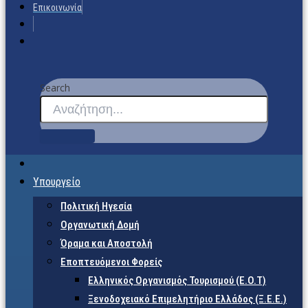
Επικοινωνία
Search
Υπουργείο
Πολιτική Ηγεσία
Οργανωτική Δομή
Όραμα και Αποστολή
Εποπτευόμενοι Φορείς
Eλληνικός Οργανισμός Τουρισμού (Ε.Ο.Τ)
Ξενοδοχειακό Επιμελητήριο Ελλάδος (Ξ.Ε.Ε.)