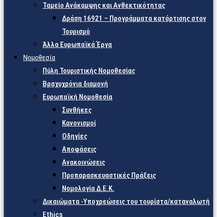
Ταμείο Ανάκαμψης και Ανθεκτικότητας
Δράση 16921 – Προγράμματα κατάρτισης στον
Τουρισμό
Άλλα Ευρωπαϊκά Έργα
Νομοθεσία
Πύλη Τουριστικής Νομοθεσίας
Βραχυχρόνια διαμονή
Ευρωπαϊκή Νομοθεσία
Συνθήκες
Κανονισμοί
Οδηγίες
Αποφάσεις
Ανακοινώσεις
Προπαρασκευαστικές Πράξεις
Νομολογία Δ.Ε.Κ.
Δικαιώματα -Υποχρεώσεις του τουρίστα/καταναλωτή
Ethics