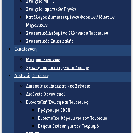
Στοιχεία ΜΗΤΕ
Στοιχεία Ιαματικών Πηγών
Κατάλογος Διαπιστευμένων Φορέων / Ιδιωτών
Μηχανικών
Στατιστικά Δεδομένα Ελληνικού Τουρισμού
Στατιστικός Επικεφαλής
Εκπαίδευση
Μητρώο Ξεναγών
Σχολές Τουριστικής Εκπαίδευσης
Διεθνείς Σχέσεις
Διμερείς και Διακρατικές Σχέσεις
Διεθνείς Οργανισμοί
Ευρωπαϊκή Ένωση και Τουρισμός
Πρόγραμμα EDEN
Ευρωπαϊκό Φόρουμ για τον Τουρισμό
Ετήσια Έκθεση για τον Τουρισμό