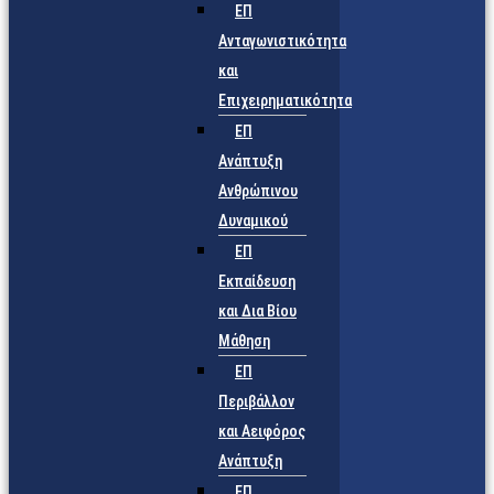
ΕΠ
Ανταγωνιστικότητα
και
Επιχειρηματικότητα
ΕΠ
Ανάπτυξη
Ανθρώπινου
Δυναμικού
ΕΠ
Εκπαίδευση
και Δια Βίου
Μάθηση
ΕΠ
Περιβάλλον
και Αειφόρος
Ανάπτυξη
ΕΠ