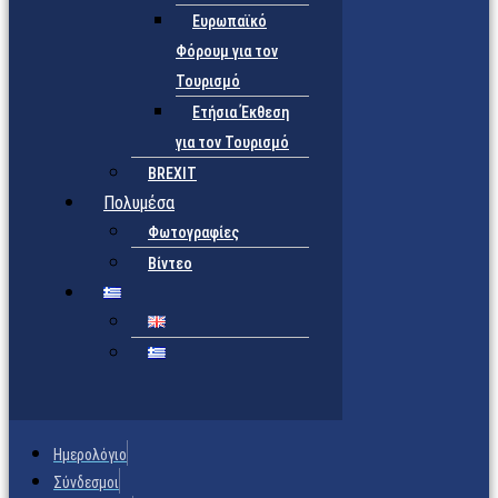
Ευρωπαϊκό
Φόρουμ για τον
Τουρισμό
Ετήσια Έκθεση
για τον Τουρισμό
BREXIT
Πολυμέσα
Φωτογραφίες
Βίντεο
Ημερολόγιο
Σύνδεσμοι