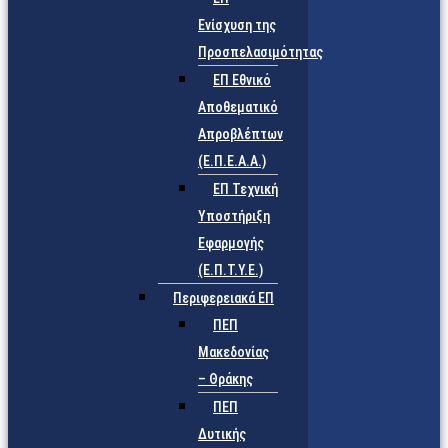
Ενίσχυση της
Προσπελασιμότητας
ΕΠ Εθνικό
Αποθεματικό
Απροβλέπτων
(Ε.Π.Ε.Α.Α.)
ΕΠ Τεχνική
Υποστήριξη
Εφαρμογής
(Ε.Π.Τ.Υ.Ε.)
Περιφερειακά ΕΠ
ΠΕΠ
Μακεδονίας
– Θράκης
ΠΕΠ
Δυτικής