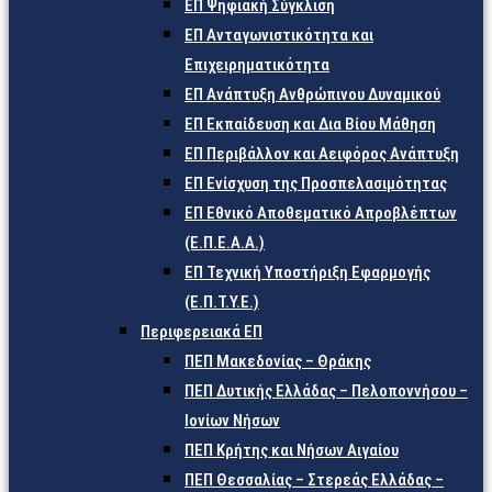
ΕΠ Ψηφιακή Σύγκλιση
ΕΠ Ανταγωνιστικότητα και
Επιχειρηματικότητα
ΕΠ Ανάπτυξη Ανθρώπινου Δυναμικού
ΕΠ Εκπαίδευση και Δια Βίου Μάθηση
ΕΠ Περιβάλλον και Αειφόρος Ανάπτυξη
ΕΠ Ενίσχυση της Προσπελασιμότητας
ΕΠ Εθνικό Αποθεματικό Απροβλέπτων
(Ε.Π.Ε.Α.Α.)
ΕΠ Τεχνική Υποστήριξη Εφαρμογής
(Ε.Π.Τ.Υ.Ε.)
Περιφερειακά ΕΠ
ΠΕΠ Μακεδονίας – Θράκης
ΠΕΠ Δυτικής Ελλάδας – Πελοποννήσου –
Ιονίων Νήσων
ΠΕΠ Κρήτης και Νήσων Αιγαίου
ΠΕΠ Θεσσαλίας – Στερεάς Ελλάδας –