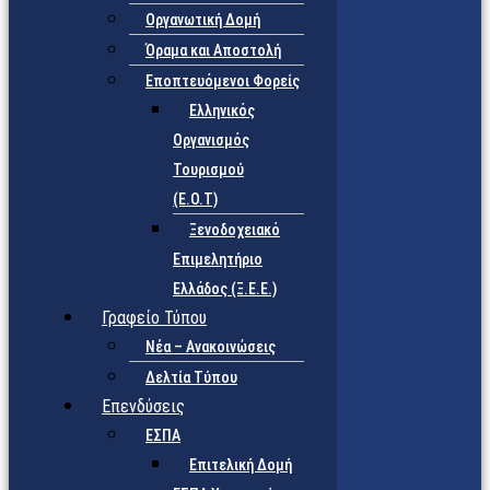
Οργανωτική Δομή
Όραμα και Αποστολή
Εποπτευόμενοι Φορείς
Eλληνικός
Οργανισμός
Τουρισμού
(Ε.Ο.Τ)
Ξενοδοχειακό
Επιμελητήριο
Ελλάδος (Ξ.Ε.Ε.)
Γραφείο Τύπου
Νέα – Ανακοινώσεις
Δελτία Τύπου
Επενδύσεις
ΕΣΠΑ
Επιτελική Δομή