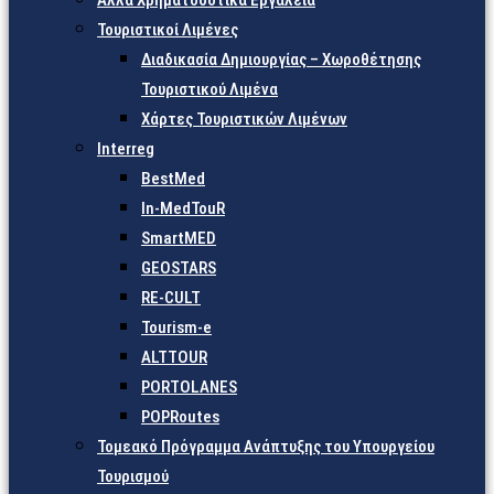
Άλλα Χρηματοδοτικά Εργαλεία
Τουριστικοί Λιμένες
Διαδικασία Δημιουργίας – Χωροθέτησης
Τουριστικού Λιμένα
Χάρτες Τουριστικών Λιμένων
Interreg
BestMed
In-MedTouR
SmartMED
GEOSTARS
RE-CULT
Tourism-e
ALTTOUR
PORTOLANES
POPRoutes
Τομεακό Πρόγραμμα Ανάπτυξης του Υπουργείου
Τουρισμού