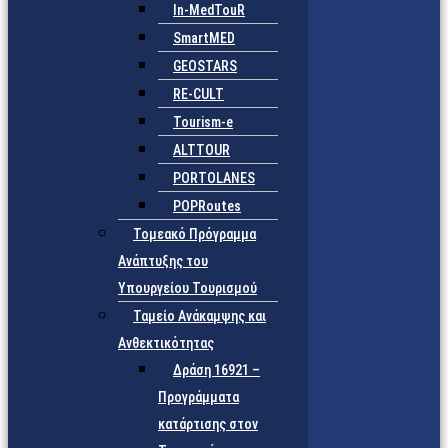
In-MedTouR
SmartMED
GEOSTARS
RE-CULT
Tourism-e
ALTTOUR
PORTOLANES
POPRoutes
Τομεακό Πρόγραμμα
Ανάπτυξης του
Υπουργείου Τουρισμού
Ταμείο Ανάκαμψης και
Ανθεκτικότητας
Δράση 16921 –
Προγράμματα
κατάρτισης στον