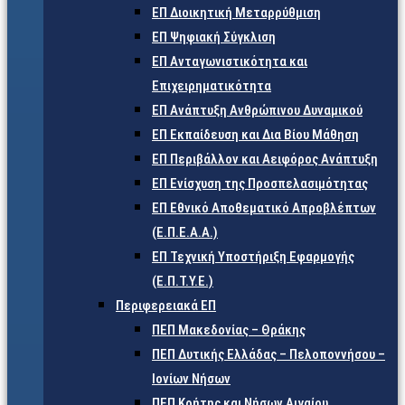
ΕΠ Διοικητική Μεταρρύθμιση
ΕΠ Ψηφιακή Σύγκλιση
ΕΠ Ανταγωνιστικότητα και
Επιχειρηματικότητα
ΕΠ Ανάπτυξη Ανθρώπινου Δυναμικού
ΕΠ Εκπαίδευση και Δια Βίου Μάθηση
ΕΠ Περιβάλλον και Αειφόρος Ανάπτυξη
ΕΠ Ενίσχυση της Προσπελασιμότητας
ΕΠ Εθνικό Αποθεματικό Απροβλέπτων
(Ε.Π.Ε.Α.Α.)
ΕΠ Τεχνική Υποστήριξη Εφαρμογής
(Ε.Π.Τ.Υ.Ε.)
Περιφερειακά ΕΠ
ΠΕΠ Μακεδονίας – Θράκης
ΠΕΠ Δυτικής Ελλάδας – Πελοποννήσου –
Ιονίων Νήσων
ΠΕΠ Κρήτης και Νήσων Αιγαίου