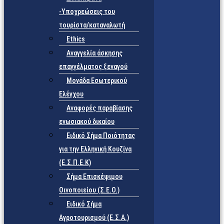
-Υποχρεώσεις του
τουρίστα/καταναλωτή
Ethics
Αναγγελία άσκησης
επαγγέλματος ξεναγού
Μονάδα Εσωτερικού
Ελέγχου
Αναφορές παραβίασης
ενωσιακού δικαίου
Ειδικό Σήμα Ποιότητας
για την Ελληνική Κουζίνα
(Ε.Σ.Π.Ε.Κ)
Σήμα Επισκέψιμου
Οινοποιείου (Σ.Ε.Ο.)
Ειδικό Σήμα
Αγροτουρισμού (Ε.Σ.Α.)