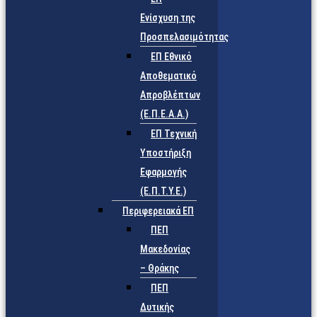
Ενίσχυση της
Προσπελασιμότητας
ΕΠ Εθνικό
Αποθεματικό
Απροβλέπτων
(Ε.Π.Ε.Α.Α.)
ΕΠ Τεχνική
Υποστήριξη
Εφαρμογής
(Ε.Π.Τ.Υ.Ε.)
Περιφερειακά ΕΠ
ΠΕΠ
Μακεδονίας
– Θράκης
ΠΕΠ
Δυτικής