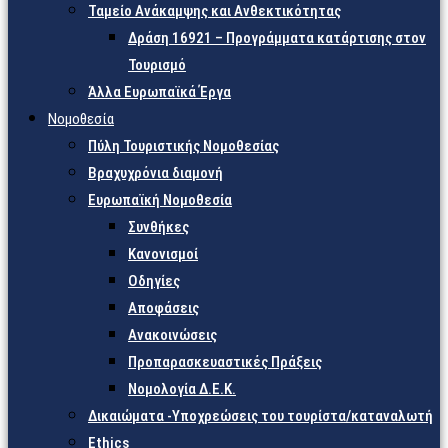
Ταμείο Ανάκαμψης και Ανθεκτικότητας
Δράση 16921 – Προγράμματα κατάρτισης στον
Τουρισμό
Άλλα Ευρωπαϊκά Έργα
Νομοθεσία
Πύλη Τουριστικής Νομοθεσίας
Βραχυχρόνια διαμονή
Ευρωπαϊκή Νομοθεσία
Συνθήκες
Κανονισμοί
Οδηγίες
Αποφάσεις
Ανακοινώσεις
Προπαρασκευαστικές Πράξεις
Νομολογία Δ.Ε.Κ.
Δικαιώματα -Υποχρεώσεις του τουρίστα/καταναλωτή
Ethics