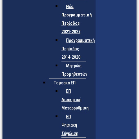
Νέα
Προγραμματική
Περίοδος
2021-2027
Προγραμματική
Περίοδος
2014-2020
Μητρώο
Προμηθευτών
Τομεακά ΕΠ
ΕΠ
Διοικητική
Μεταρρύθμιση
ΕΠ
Ψηφιακή
Σύγκλιση