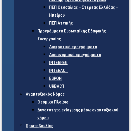
ΠΕΠ Θεσσαλίας – Στερεάς Ελλάδας –
Ηπείρου
ΠΕΠ Αττικής
Προγράμματα Ευρωπαϊκής Εδαφικής
Συνεργασίας
Διακρατικά προγράμματα
Διασυνοριακά προγράμματα
INTERREG
INTERACT
ESPON
URBACT
Αναπτυξιακός Νόμος
Θεσμικό Πλαίσιο
Δυνατότητα ενίσχυσης μέσω αναπτυξιακού
νόμου
Πρωτοβουλίες