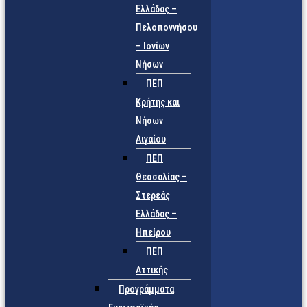
Ελλάδας –
Πελοποννήσου
– Ιονίων
Νήσων
ΠΕΠ
Κρήτης και
Νήσων
Αιγαίου
ΠΕΠ
Θεσσαλίας –
Στερεάς
Ελλάδας –
Ηπείρου
ΠΕΠ
Αττικής
Προγράμματα