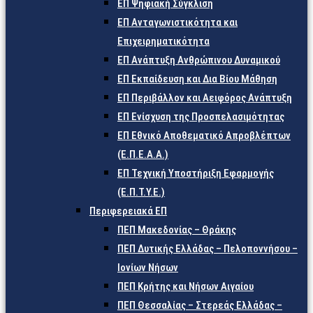
ΕΠ Ψηφιακή Σύγκλιση
ΕΠ Ανταγωνιστικότητα και
Επιχειρηματικότητα
ΕΠ Ανάπτυξη Ανθρώπινου Δυναμικού
ΕΠ Εκπαίδευση και Δια Βίου Μάθηση
ΕΠ Περιβάλλον και Αειφόρος Ανάπτυξη
ΕΠ Ενίσχυση της Προσπελασιμότητας
ΕΠ Εθνικό Αποθεματικό Απροβλέπτων
(Ε.Π.Ε.Α.Α.)
ΕΠ Τεχνική Υποστήριξη Εφαρμογής
(Ε.Π.Τ.Υ.Ε.)
Περιφερειακά ΕΠ
ΠΕΠ Μακεδονίας – Θράκης
ΠΕΠ Δυτικής Ελλάδας – Πελοποννήσου –
Ιονίων Νήσων
ΠΕΠ Κρήτης και Νήσων Αιγαίου
ΠΕΠ Θεσσαλίας – Στερεάς Ελλάδας –