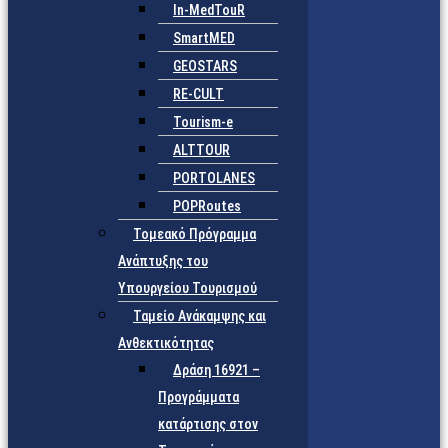
In-MedTouR
SmartMED
GEOSTARS
RE-CULT
Tourism-e
ALTTOUR
PORTOLANES
POPRoutes
Τομεακό Πρόγραμμα
Ανάπτυξης του
Υπουργείου Τουρισμού
Ταμείο Ανάκαμψης και
Ανθεκτικότητας
Δράση 16921 –
Προγράμματα
κατάρτισης στον