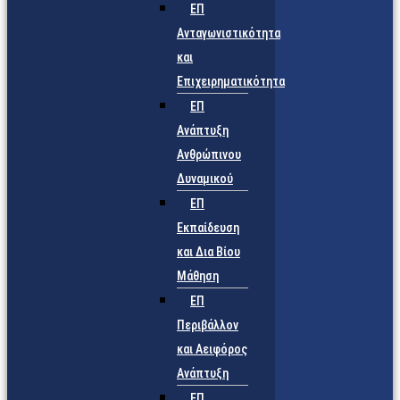
ΕΠ
Ανταγωνιστικότητα
και
Επιχειρηματικότητα
ΕΠ
Ανάπτυξη
Ανθρώπινου
Δυναμικού
ΕΠ
Εκπαίδευση
και Δια Βίου
Μάθηση
ΕΠ
Περιβάλλον
και Αειφόρος
Ανάπτυξη
ΕΠ