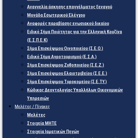
Αναγγελία άσκησης επαγγέλματος ξεναγού
Μονάδα Εσωτερικού Ελέγχου
Αναφορές παραβίασης ενωσιακού δικαίου
Ειδικό Σήμα Ποιότητας για την Ελληνική Κουζίνα
(Ε.Σ.Π.Ε.Κ)
Σήμα Επισκέψιμου Οινοποιείου (Σ.Ε.Ο.)
Ειδικό Σήμα Αγροτουρισμού (Ε.Σ.Α.)
Σήμα Επισκέψιμου Ζυθοποιείου (Σ.Ε.Ζ.)
Σήμα Επισκέψιμου Ελαιοτριβείου (Σ.Ε.Ε.)
Σήμα Επισκέψιμου Τυροκομείου (Σ.Ε.TY.)
Κώδικας Δεοντολογίας Υπαλλήλων Οικονομικών
Υπηρεσιών
Μελέτες / Πίνακες
Μελέτες
Στοιχεία ΜΗΤΕ
Στοιχεία Ιαματικών Πηγών