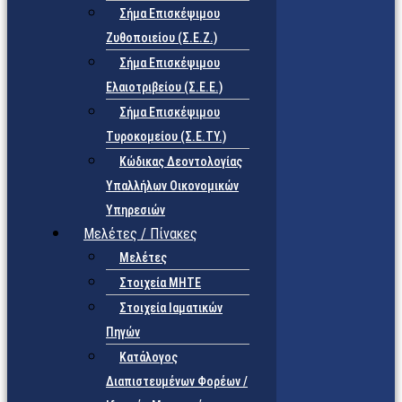
Σήμα Επισκέψιμου
Ζυθοποιείου (Σ.Ε.Ζ.)
Σήμα Επισκέψιμου
Ελαιοτριβείου (Σ.Ε.Ε.)
Σήμα Επισκέψιμου
Τυροκομείου (Σ.Ε.TY.)
Κώδικας Δεοντολογίας
Υπαλλήλων Οικονομικών
Υπηρεσιών
Μελέτες / Πίνακες
Μελέτες
Στοιχεία ΜΗΤΕ
Στοιχεία Ιαματικών
Πηγών
Κατάλογος
Διαπιστευμένων Φορέων /