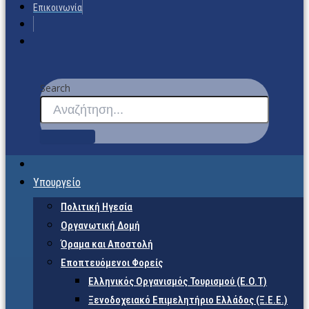
Επικοινωνία
Search
Υπουργείο
Πολιτική Ηγεσία
Οργανωτική Δομή
Όραμα και Αποστολή
Εποπτευόμενοι Φορείς
Eλληνικός Οργανισμός Τουρισμού (Ε.Ο.Τ)
Ξενοδοχειακό Επιμελητήριο Ελλάδος (Ξ.Ε.Ε.)