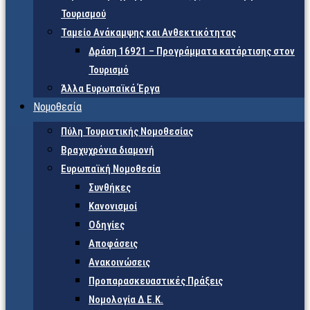
Τουρισμού
Ταμείο Ανάκαμψης και Ανθεκτικότητας
Δράση 16921 – Προγράμματα κατάρτισης στον
Τουρισμό
Άλλα Ευρωπαϊκά Έργα
Νομοθεσία
Πύλη Τουριστικής Νομοθεσίας
Βραχυχρόνια διαμονή
Ευρωπαϊκή Νομοθεσία
Συνθήκες
Κανονισμοί
Οδηγίες
Αποφάσεις
Ανακοινώσεις
Προπαρασκευαστικές Πράξεις
Νομολογία Δ.Ε.Κ.