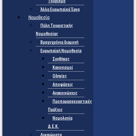
Τουρισμό
Άλλα Ευρωπαϊκά Έργα
Νομοθεσία
Πύλη Τουριστικής
Νομοθεσίας
Βραχυχρόνια διαμονή
Ευρωπαϊκή Νομοθεσία
Συνθήκες
Κανονισμοί
Οδηγίες
Αποφάσεις
Ανακοινώσεις
Προπαρασκευαστικές
Πράξεις
Νομολογία
Δ.Ε.Κ.
Δικαιώματα