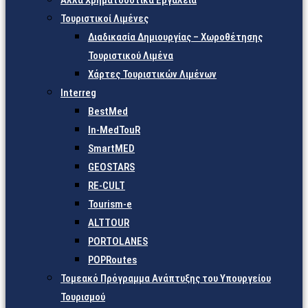
Άλλα Χρηματοδοτικά Εργαλεία
Τουριστικοί Λιμένες
Διαδικασία Δημιουργίας – Χωροθέτησης
Τουριστικού Λιμένα
Χάρτες Τουριστικών Λιμένων
Interreg
BestMed
In-MedTouR
SmartMED
GEOSTARS
RE-CULT
Tourism-e
ALTTOUR
PORTOLANES
POPRoutes
Τομεακό Πρόγραμμα Ανάπτυξης του Υπουργείου
Τουρισμού