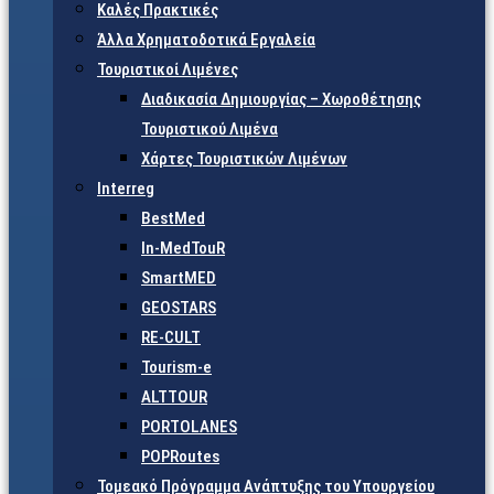
Καλές Πρακτικές
Άλλα Χρηματοδοτικά Εργαλεία
Τουριστικοί Λιμένες
Διαδικασία Δημιουργίας – Χωροθέτησης
Τουριστικού Λιμένα
Χάρτες Τουριστικών Λιμένων
Interreg
BestMed
In-MedTouR
SmartMED
GEOSTARS
RE-CULT
Tourism-e
ALTTOUR
PORTOLANES
POPRoutes
Τομεακό Πρόγραμμα Ανάπτυξης του Υπουργείου