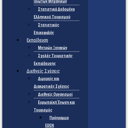
Ιδιωτών Μηχανικών
Στατιστικά Δεδομένα
Ελληνικού Τουρισμού
Στατιστικός
Επικεφαλής
Εκπαίδευση
Μητρώο Ξεναγών
Σχολές Τουριστικής
Εκπαίδευσης
Διεθνείς Σχέσεις
Διμερείς και
Διακρατικές Σχέσεις
Διεθνείς Οργανισμοί
Ευρωπαϊκή Ένωση και
Τουρισμός
Πρόγραμμα
EDEN