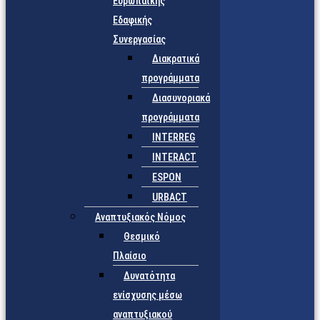
Ευρωπαϊκής
Εδαφικής
Συνεργασίας
Διακρατικά
προγράμματα
Διασυνοριακά
προγράμματα
INTERREG
INTERACT
ESPON
URBACT
Αναπτυξιακός Νόμος
Θεσμικό
Πλαίσιο
Δυνατότητα
ενίσχυσης μέσω
αναπτυξιακού