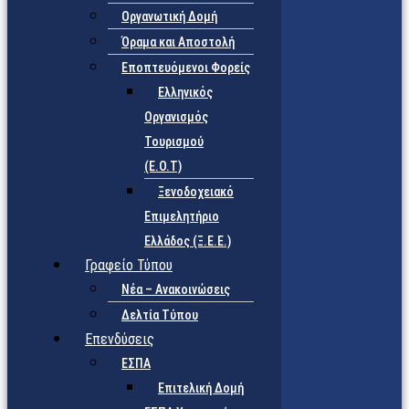
Οργανωτική Δομή
Όραμα και Αποστολή
Εποπτευόμενοι Φορείς
Eλληνικός
Οργανισμός
Τουρισμού
(Ε.Ο.Τ)
Ξενοδοχειακό
Επιμελητήριο
Ελλάδος (Ξ.Ε.Ε.)
Γραφείο Τύπου
Νέα – Ανακοινώσεις
Δελτία Τύπου
Επενδύσεις
ΕΣΠΑ
Επιτελική Δομή