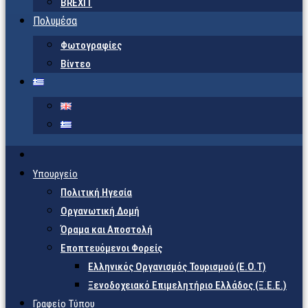
BREXIT
Πολυμέσα
Φωτογραφίες
Βίντεο
Υπουργείο
Πολιτική Ηγεσία
Οργανωτική Δομή
Όραμα και Αποστολή
Εποπτευόμενοι Φορείς
Eλληνικός Οργανισμός Τουρισμού (Ε.Ο.Τ)
Ξενοδοχειακό Επιμελητήριο Ελλάδος (Ξ.Ε.Ε.)
Γραφείο Τύπου