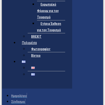
Ευρωπαϊκό
Φόρουμ για τον
Τουρισμό
Ετήσια Έκθεση
για τον Τουρισμό
BREXIT
Πολυμέσα
Φωτογραφίες
Βίντεο
Ημερολόγιο
Σύνδεσμοι