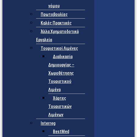
νόμου
Πρωτοβουλίες
Καλές Πρακτικές
Άλλα Χρηματοδοτικά
Εργαλεία
Τουριστικοί Λιμένες
Διαδικασία
Δημιουργίας –
Χωροθέτησης
Τουριστικού
Λιμένα
Χάρτες
Τουριστικών
Λιμένων
Interreg
BestMed