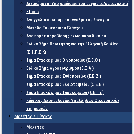
Δικαιώματα -Υποχρεώσεις του τουρίστα/καταναλωτή
Ethics
Αναγγελία άσκησης επαγγέλματος ξεναγού
Μονάδα Εσωτερικού Ελέγχου
Αναφορές παραβίασης ενωσιακού δικαίου
Ειδικό Σήμα Ποιότητας για την Ελληνική Κουζίνα
(Ε.Σ.Π.Ε.Κ)
Σήμα Επισκέψιμου Οινοποιείου (Σ.Ε.Ο.)
Ειδικό Σήμα Αγροτουρισμού (Ε.Σ.Α.)
Σήμα Επισκέψιμου Ζυθοποιείου (Σ.Ε.Ζ.)
Σήμα Επισκέψιμου Ελαιοτριβείου (Σ.Ε.Ε.)
Σήμα Επισκέψιμου Τυροκομείου (Σ.Ε.TY.)
Κώδικας Δεοντολογίας Υπαλλήλων Οικονομικών
Υπηρεσιών
Μελέτες / Πίνακες
Μελέτες