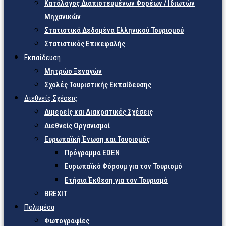
Κατάλογος Διαπιστευμένων Φορέων / Ιδιωτών
Μηχανικών
Στατιστικά Δεδομένα Ελληνικού Τουρισμού
Στατιστικός Επικεφαλής
Εκπαίδευση
Μητρώο Ξεναγών
Σχολές Τουριστικής Εκπαίδευσης
Διεθνείς Σχέσεις
Διμερείς και Διακρατικές Σχέσεις
Διεθνείς Οργανισμοί
Ευρωπαϊκή Ένωση και Τουρισμός
Πρόγραμμα EDEN
Ευρωπαϊκό Φόρουμ για τον Τουρισμό
Ετήσια Έκθεση για τον Τουρισμό
BREXIT
Πολυμέσα
Φωτογραφίες