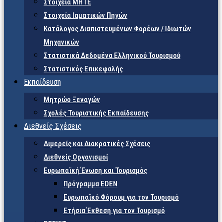
Στοιχεία ΜΗΤΕ
Στοιχεία Ιαματικών Πηγών
Κατάλογος Διαπιστευμένων Φορέων / Ιδιωτών
Μηχανικών
Στατιστικά Δεδομένα Ελληνικού Τουρισμού
Στατιστικός Επικεφαλής
Εκπαίδευση
Μητρώο Ξεναγών
Σχολές Τουριστικής Εκπαίδευσης
Διεθνείς Σχέσεις
Διμερείς και Διακρατικές Σχέσεις
Διεθνείς Οργανισμοί
Ευρωπαϊκή Ένωση και Τουρισμός
Πρόγραμμα EDEN
Ευρωπαϊκό Φόρουμ για τον Τουρισμό
Ετήσια Έκθεση για τον Τουρισμό