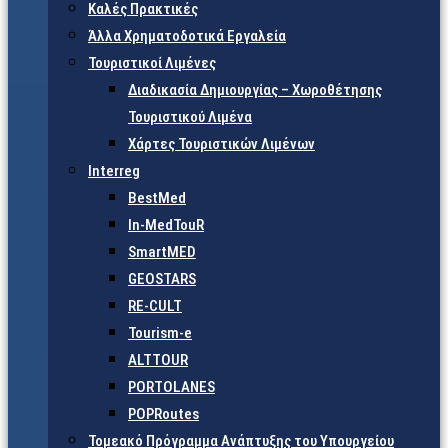
Καλές Πρακτικές
Άλλα Χρηματοδοτικά Εργαλεία
Τουριστικοί Λιμένες
Διαδικασία Δημιουργίας – Χωροθέτησης
Τουριστικού Λιμένα
Χάρτες Τουριστικών Λιμένων
Interreg
BestMed
In-MedTouR
SmartMED
GEOSTARS
RE-CULT
Tourism-e
ALTTOUR
PORTOLANES
POPRoutes
Τομεακό Πρόγραμμα Ανάπτυξης του Υπουργείου