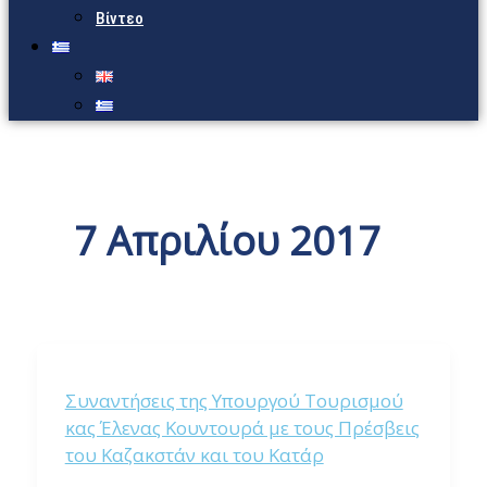
Βίντεο
7 Απριλίου 2017
Συναντήσεις της Υπουργού Τουρισμού
κας Έλενας Κουντουρά με τους Πρέσβεις
του Καζακστάν και του Κατάρ