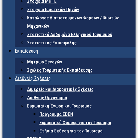
Στοιχεία ΜΗΤΕ
Στοιχεία Ιαματικών Πηγών
Κατάλογος Διαπιστευμένων Φορέων / Ιδιωτών
Μηχανικών
Στατιστικά Δεδομένα Ελληνικού Τουρισμού
Στατιστικός Επικεφαλής
Εκπαίδευση
Μητρώο Ξεναγών
Σχολές Τουριστικής Εκπαίδευσης
Διεθνείς Σχέσεις
Διμερείς και Διακρατικές Σχέσεις
Διεθνείς Οργανισμοί
Ευρωπαϊκή Ένωση και Τουρισμός
Πρόγραμμα EDEN
Ευρωπαϊκό Φόρουμ για τον Τουρισμό
Ετήσια Έκθεση για τον Τουρισμό