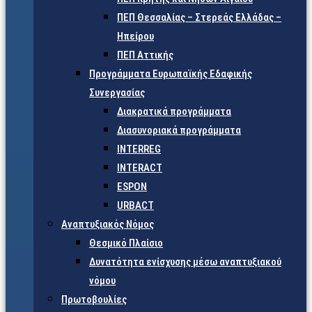
ΠΕΠ Θεσσαλίας – Στερεάς Ελλάδας –
Ηπείρου
ΠΕΠ Αττικής
Προγράμματα Ευρωπαϊκής Εδαφικής
Συνεργασίας
Διακρατικά προγράμματα
Διασυνοριακά προγράμματα
INTERREG
INTERACT
ESPON
URBACT
Αναπτυξιακός Νόμος
Θεσμικό Πλαίσιο
Δυνατότητα ενίσχυσης μέσω αναπτυξιακού
νόμου
Πρωτοβουλίες