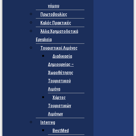
νόμου
Πρωτοβουλίες
Καλές Πρακτικές
Άλλα Χρηματοδοτικά
Εργαλεία
Τουριστικοί Λιμένες
Διαδικασία
Δημιουργίας –
Χωροθέτησης
Τουριστικού
Λιμένα
Χάρτες
Τουριστικών
Λιμένων
Interreg
BestMed