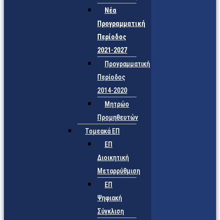
Νέα
Προγραμματική
Περίοδος
2021-2027
Προγραμματική
Περίοδος
2014-2020
Μητρώο
Προμηθευτών
Τομεακά ΕΠ
ΕΠ
Διοικητική
Μεταρρύθμιση
ΕΠ
Ψηφιακή
Σύγκλιση