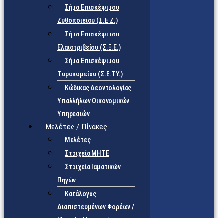
Σήμα Επισκέψιμου
Ζυθοποιείου (Σ.Ε.Ζ.)
Σήμα Επισκέψιμου
Ελαιοτριβείου (Σ.Ε.Ε.)
Σήμα Επισκέψιμου
Τυροκομείου (Σ.Ε.TY.)
Κώδικας Δεοντολογίας
Υπαλλήλων Οικονομικών
Υπηρεσιών
Μελέτες / Πίνακες
Μελέτες
Στοιχεία ΜΗΤΕ
Στοιχεία Ιαματικών
Πηγών
Κατάλογος
Διαπιστευμένων Φορέων /