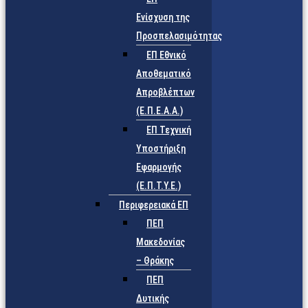
Ενίσχυση της
Προσπελασιμότητας
ΕΠ Εθνικό
Αποθεματικό
Απροβλέπτων
(Ε.Π.Ε.Α.Α.)
ΕΠ Τεχνική
Υποστήριξη
Εφαρμογής
(Ε.Π.Τ.Υ.Ε.)
Περιφερειακά ΕΠ
ΠΕΠ
Μακεδονίας
– Θράκης
ΠΕΠ
Δυτικής