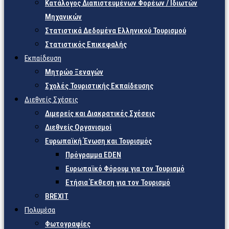
Κατάλογος Διαπιστευμένων Φορέων / Ιδιωτών
Μηχανικών
Στατιστικά Δεδομένα Ελληνικού Τουρισμού
Στατιστικός Επικεφαλής
Εκπαίδευση
Μητρώο Ξεναγών
Σχολές Τουριστικής Εκπαίδευσης
Διεθνείς Σχέσεις
Διμερείς και Διακρατικές Σχέσεις
Διεθνείς Οργανισμοί
Ευρωπαϊκή Ένωση και Τουρισμός
Πρόγραμμα EDEN
Ευρωπαϊκό Φόρουμ για τον Τουρισμό
Ετήσια Έκθεση για τον Τουρισμό
BREXIT
Πολυμέσα
Φωτογραφίες