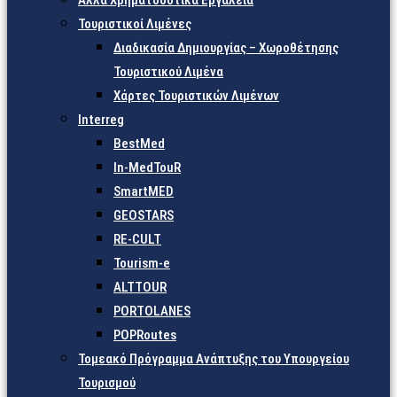
Άλλα Χρηματοδοτικά Εργαλεία
Τουριστικοί Λιμένες
Διαδικασία Δημιουργίας – Χωροθέτησης
Τουριστικού Λιμένα
Χάρτες Τουριστικών Λιμένων
Interreg
BestMed
In-MedTouR
SmartMED
GEOSTARS
RE-CULT
Tourism-e
ALTTOUR
PORTOLANES
POPRoutes
Τομεακό Πρόγραμμα Ανάπτυξης του Υπουργείου
Τουρισμού