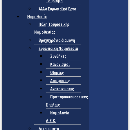
Τουρισμό
Άλλα Ευρωπαϊκά Έργα
Νομοθεσία
Πύλη Τουριστικής
Νομοθεσίας
Βραχυχρόνια διαμονή
Ευρωπαϊκή Νομοθεσία
Συνθήκες
Κανονισμοί
Οδηγίες
Αποφάσεις
Ανακοινώσεις
Προπαρασκευαστικές
Πράξεις
Νομολογία
Δ.Ε.Κ.
Δικαιώματα