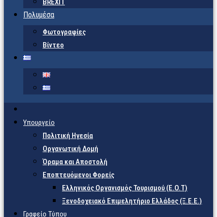
BREXIT
Πολυμέσα
Φωτογραφίες
Βίντεο
Υπουργείο
Πολιτική Ηγεσία
Οργανωτική Δομή
Όραμα και Αποστολή
Εποπτευόμενοι Φορείς
Eλληνικός Οργανισμός Τουρισμού (Ε.Ο.Τ)
Ξενοδοχειακό Επιμελητήριο Ελλάδος (Ξ.Ε.Ε.)
Γραφείο Τύπου