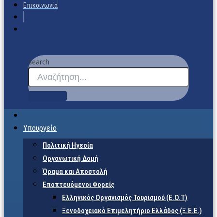
Επικοινωνία
Search
Υπουργείο
Πολιτική Ηγεσία
Οργανωτική Δομή
Όραμα και Αποστολή
Εποπτευόμενοι Φορείς
Eλληνικός Οργανισμός Τουρισμού (Ε.Ο.Τ)
Ξενοδοχειακό Επιμελητήριο Ελλάδος (Ξ.Ε.Ε.)