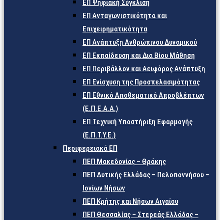
ΕΠ Ψηφιακή Σύγκλιση
ΕΠ Ανταγωνιστικότητα και
Επιχειρηματικότητα
ΕΠ Ανάπτυξη Ανθρώπινου Δυναμικού
ΕΠ Εκπαίδευση και Δια Βίου Μάθηση
ΕΠ Περιβάλλον και Αειφόρος Ανάπτυξη
ΕΠ Ενίσχυση της Προσπελασιμότητας
ΕΠ Εθνικό Αποθεματικό Απροβλέπτων
(Ε.Π.Ε.Α.Α.)
ΕΠ Τεχνική Υποστήριξη Εφαρμογής
(Ε.Π.Τ.Υ.Ε.)
Περιφερειακά ΕΠ
ΠΕΠ Μακεδονίας – Θράκης
ΠΕΠ Δυτικής Ελλάδας – Πελοποννήσου –
Ιονίων Νήσων
ΠΕΠ Κρήτης και Νήσων Αιγαίου
ΠΕΠ Θεσσαλίας – Στερεάς Ελλάδας –