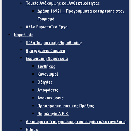
Ταμείο Ανάκαμψης και Ανθεκτικότητας
Δράση 16921 – Προγράμματα κατάρτισης στον
Τουρισμό
Άλλα Ευρωπαϊκά Έργα
Νομοθεσία
Πύλη Τουριστικής Νομοθεσίας
Βραχυχρόνια διαμονή
Ευρωπαϊκή Νομοθεσία
Συνθήκες
Κανονισμοί
Οδηγίες
Αποφάσεις
Ανακοινώσεις
Προπαρασκευαστικές Πράξεις
Νομολογία Δ.Ε.Κ.
Δικαιώματα -Υποχρεώσεις του τουρίστα/καταναλωτή
Ethics