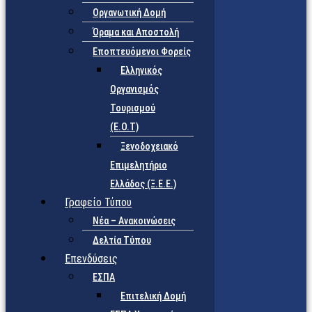
Οργανωτική Δομή
Όραμα και Αποστολή
Εποπτευόμενοι Φορείς
Eλληνικός
Οργανισμός
Τουρισμού
(Ε.Ο.Τ)
Ξενοδοχειακό
Επιμελητήριο
Ελλάδος (Ξ.Ε.Ε.)
Γραφείο Τύπου
Νέα – Ανακοινώσεις
Δελτία Τύπου
Επενδύσεις
ΕΣΠΑ
Επιτελική Δομή