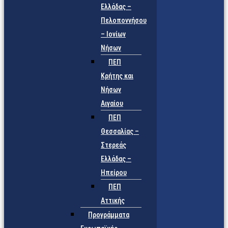
Ελλάδας –
Πελοποννήσου
– Ιονίων
Νήσων
ΠΕΠ
Κρήτης και
Νήσων
Αιγαίου
ΠΕΠ
Θεσσαλίας –
Στερεάς
Ελλάδας –
Ηπείρου
ΠΕΠ
Αττικής
Προγράμματα