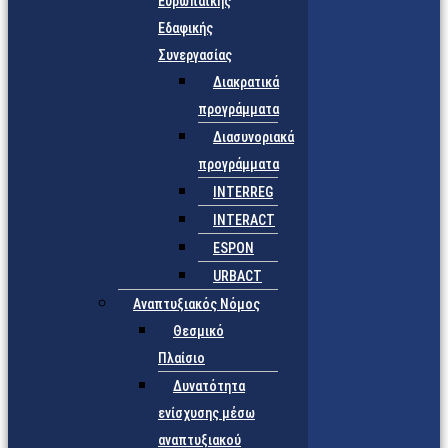
Ευρωπαϊκής
Εδαφικής
Συνεργασίας
Διακρατικά
προγράμματα
Διασυνοριακά
προγράμματα
INTERREG
INTERACT
ESPON
URBACT
Αναπτυξιακός Νόμος
Θεσμικό
Πλαίσιο
Δυνατότητα
ενίσχυσης μέσω
αναπτυξιακού