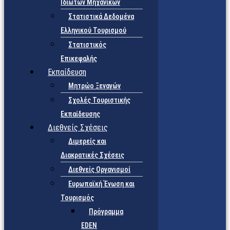
Ιδιωτών Μηχανικών
Στατιστικά Δεδομένα
Ελληνικού Τουρισμού
Στατιστικός
Επικεφαλής
Εκπαίδευση
Μητρώο Ξεναγών
Σχολές Τουριστικής
Εκπαίδευσης
Διεθνείς Σχέσεις
Διμερείς και
Διακρατικές Σχέσεις
Διεθνείς Οργανισμοί
Ευρωπαϊκή Ένωση και
Τουρισμός
Πρόγραμμα
EDEN