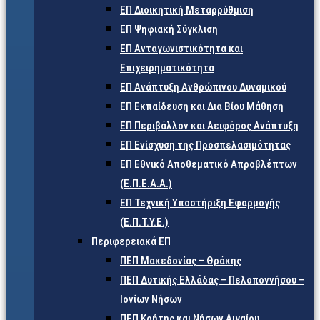
ΕΠ Διοικητική Μεταρρύθμιση
ΕΠ Ψηφιακή Σύγκλιση
ΕΠ Ανταγωνιστικότητα και
Επιχειρηματικότητα
ΕΠ Ανάπτυξη Ανθρώπινου Δυναμικού
ΕΠ Εκπαίδευση και Δια Βίου Μάθηση
ΕΠ Περιβάλλον και Αειφόρος Ανάπτυξη
ΕΠ Ενίσχυση της Προσπελασιμότητας
ΕΠ Εθνικό Αποθεματικό Απροβλέπτων
(Ε.Π.Ε.Α.Α.)
ΕΠ Τεχνική Υποστήριξη Εφαρμογής
(Ε.Π.Τ.Υ.Ε.)
Περιφερειακά ΕΠ
ΠΕΠ Μακεδονίας – Θράκης
ΠΕΠ Δυτικής Ελλάδας – Πελοποννήσου –
Ιονίων Νήσων
ΠΕΠ Κρήτης και Νήσων Αιγαίου