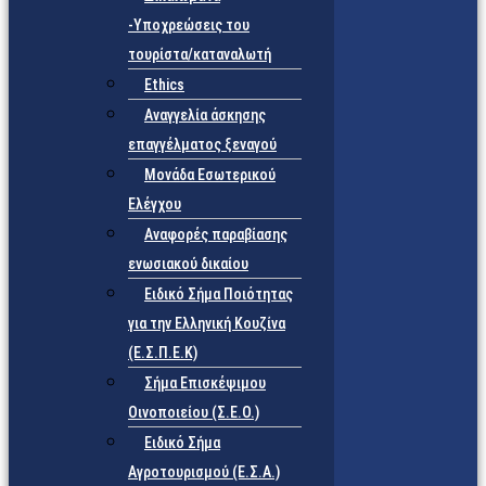
-Υποχρεώσεις του
τουρίστα/καταναλωτή
Ethics
Αναγγελία άσκησης
επαγγέλματος ξεναγού
Μονάδα Εσωτερικού
Ελέγχου
Αναφορές παραβίασης
ενωσιακού δικαίου
Ειδικό Σήμα Ποιότητας
για την Ελληνική Κουζίνα
(Ε.Σ.Π.Ε.Κ)
Σήμα Επισκέψιμου
Οινοποιείου (Σ.Ε.Ο.)
Ειδικό Σήμα
Αγροτουρισμού (Ε.Σ.Α.)