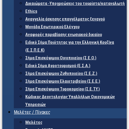
Δικαιώματα -Υποχρεώσεις του τουρίστα/καταναλωτή
Ethics
Αναγγελία άσκησης επαγγέλματος ξεναγού
Μονάδα Εσωτερικού Ελέγχου
Αναφορές παραβίασης ενωσιακού δικαίου
Ειδικό Σήμα Ποιότητας για την Ελληνική Κουζίνα
(Ε.Σ.Π.Ε.Κ)
Σήμα Επισκέψιμου Οινοποιείου (Σ.Ε.Ο.)
Ειδικό Σήμα Αγροτουρισμού (Ε.Σ.Α.)
Σήμα Επισκέψιμου Ζυθοποιείου (Σ.Ε.Ζ.)
Σήμα Επισκέψιμου Ελαιοτριβείου (Σ.Ε.Ε.)
Σήμα Επισκέψιμου Τυροκομείου (Σ.Ε.TY.)
Κώδικας Δεοντολογίας Υπαλλήλων Οικονομικών
Υπηρεσιών
Μελέτες / Πίνακες
Μελέτες