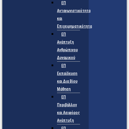
ΕΠ
Ανταγωνιστικότητα
και
Επιχειρηματικότητα
ΕΠ
Ανάπτυξη
Ανθρώπινου
Δυναμικού
ΕΠ
Εκπαίδευση
και Δια Βίου
Μάθηση
ΕΠ
Περιβάλλον
και Αειφόρος
Ανάπτυξη
ΕΠ