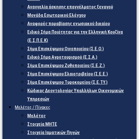
Αναγγελία άσκησης επαγγέλματος ξεναγού
Μονάδα Εσωτερικού Ελέγχου
Αναφορές παραβίασης ενωσιακού δικαίου
Ειδικό Σήμα Ποιότητας για την Ελληνική Κουζίνα
(Ε.Σ.Π.Ε.Κ)
Σήμα Επισκέψιμου Οινοποιείου (Σ.Ε.Ο.)
Ειδικό Σήμα Αγροτουρισμού (Ε.Σ.Α.)
Σήμα Επισκέψιμου Ζυθοποιείου (Σ.Ε.Ζ.)
Σήμα Επισκέψιμου Ελαιοτριβείου (Σ.Ε.Ε.)
Σήμα Επισκέψιμου Τυροκομείου (Σ.Ε.TY.)
Κώδικας Δεοντολογίας Υπαλλήλων Οικονομικών
Υπηρεσιών
Μελέτες / Πίνακες
Μελέτες
Στοιχεία ΜΗΤΕ
Στοιχεία Ιαματικών Πηγών