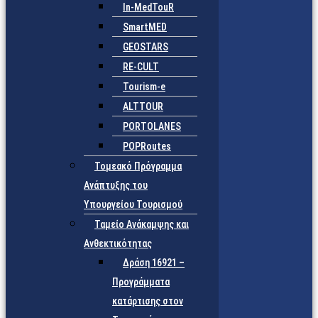
In-MedTouR
SmartMED
GEOSTARS
RE-CULT
Tourism-e
ALTTOUR
PORTOLANES
POPRoutes
Τομεακό Πρόγραμμα
Ανάπτυξης του
Υπουργείου Τουρισμού
Ταμείο Ανάκαμψης και
Ανθεκτικότητας
Δράση 16921 –
Προγράμματα
κατάρτισης στον