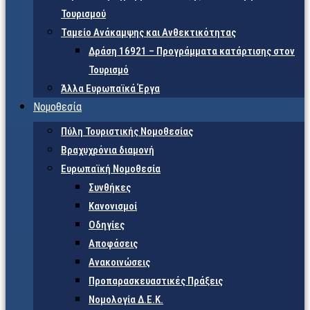
Τουρισμού
Ταμείο Ανάκαμψης και Ανθεκτικότητας
Δράση 16921 – Προγράμματα κατάρτισης στον
Τουρισμό
Άλλα Ευρωπαϊκά Έργα
Νομοθεσία
Πύλη Τουριστικής Νομοθεσίας
Βραχυχρόνια διαμονή
Ευρωπαϊκή Νομοθεσία
Συνθήκες
Κανονισμοί
Οδηγίες
Αποφάσεις
Ανακοινώσεις
Προπαρασκευαστικές Πράξεις
Νομολογία Δ.Ε.Κ.