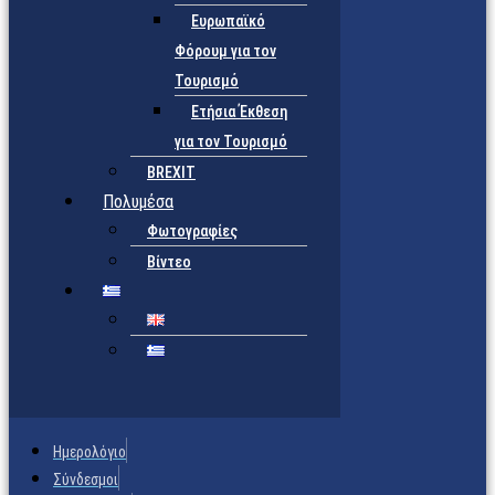
Ευρωπαϊκό
Φόρουμ για τον
Τουρισμό
Ετήσια Έκθεση
για τον Τουρισμό
BREXIT
Πολυμέσα
Φωτογραφίες
Βίντεο
Ημερολόγιο
Σύνδεσμοι