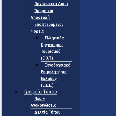
Οργανωτική Δομή
Όραμα και
Αποστολή
Εποπτευόμενοι
Φορείς
Eλληνικός
Οργανισμός
Τουρισμού
(Ε.Ο.Τ)
Ξενοδοχειακό
Επιμελητήριο
Ελλάδος
(Ξ.Ε.Ε.)
Γραφείο Τύπου
Νέα –
Ανακοινώσεις
Δελτία Τύπου