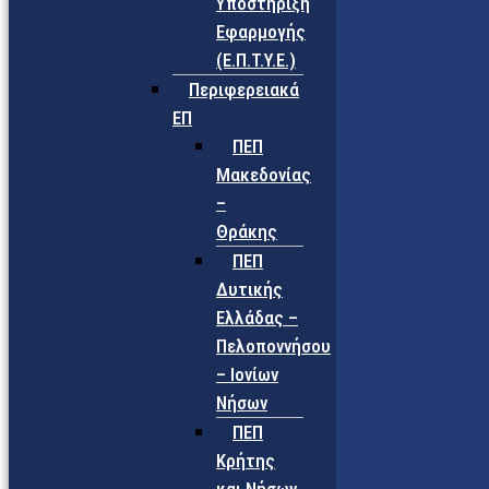
Υποστήριξη
Εφαρμογής
(Ε.Π.Τ.Υ.Ε.)
Περιφερειακά
ΕΠ
ΠΕΠ
Μακεδονίας
–
Θράκης
ΠΕΠ
Δυτικής
Ελλάδας –
Πελοποννήσου
– Ιονίων
Νήσων
ΠΕΠ
Κρήτης