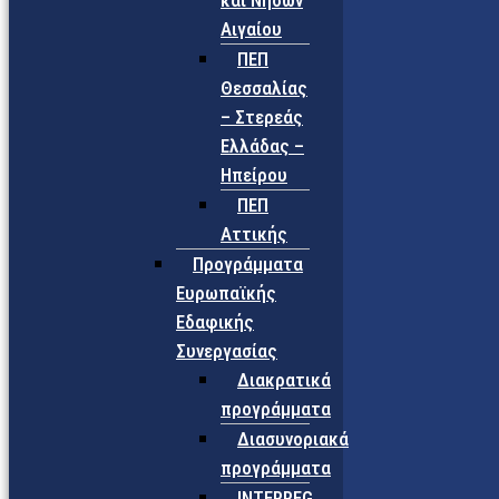
και Νήσων
Αιγαίου
ΠΕΠ
Θεσσαλίας
– Στερεάς
Ελλάδας –
Ηπείρου
ΠΕΠ
Αττικής
Προγράμματα
Ευρωπαϊκής
Εδαφικής
Συνεργασίας
Διακρατικά
προγράμματα
Διασυνοριακά
προγράμματα
INTERREG