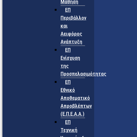
Μάθηση
ΕΠ
Περιβάλλον
και
Αειφόρος
Ανάπτυξη
ΕΠ
Ενίσχυση
της
Προσπελασιμότητας
ΕΠ
Εθνικό
Αποθεματικό
Απροβλέπτων
(Ε.Π.Ε.Α.Α.)
ΕΠ
Τεχνική